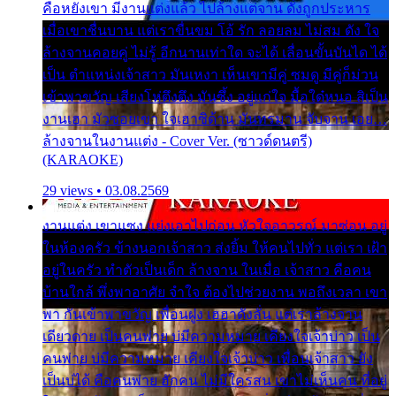
คือหยังเขา มีงานแต่งแล้ว ไปล้างแต่จาน ดั่งถูกประหาร
เมื่อเขาชื่นบาน แต่เราขื่นขม โอ้ รัก ลอยลม ไม่สม ดัง ใจ
ล้างจานคอยคู่ ไม่รู้ อีกนานเท่าใด จะได้ เลื่อนขั้นบันได ได้
เป็น ตำแหน่งเจ้าสาว มันเหงา เห็นเขามีคู่ ซมดู มีคู่ก็ม่วน
เข้าพาขวัญ เสียงโห่ตึงตึง มันซึ้ง อยู่แก่ใจ มื้อใด๋หนอ สิเป็น
งานเฮา มัวซอยเขา ใจเฮาซิด้าน มันทรมาน จับจาน เอย…
ล้างจานในงานแต่ง - Cover Ver. (ซาวด์ดนตรี)
(KARAOKE)
29 views • 03.08.2569
งานแต่ง เขาแซง แย่งเอาไปก่อน หัวใจอาวรณ์ มาซ่อน อยู่
ในห้องครัว ข้างนอกเจ้าสาว ส่งยิ้ม ให้คนไปทั่ว แต่เรา เฝ้า
อยู่ในครัว ทำตัวเป็นเด็ก ล้างจาน ในเมื่อ เจ้าสาว คือคน
บ้านใกล้ พึ่งพาอาศัย จำใจ ต้องไปช่วยงาน พอถึงเวลา เขา
พา กันเข้าพาขวัญ เพื่อนฝูง เฮฮาดังลั่น แต่เราล้างจาน
เดียวดาย เป็นคนพ่าย บ่มีความหมาย เคียงใจเจ้าบ่าว เป็น
คนพ่าย บ่มีความหมาย เคียงใจเจ้าบ่าว เพื่อนเจ้าสาว ยัง
เป็นบ่ได้ คือคนพ่าย ฮักคน ไม่มีใครสน เขาไม่เห็นคน ที่อยู่