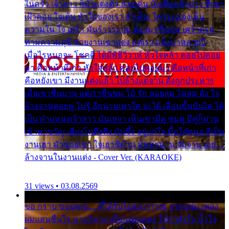
ในครัว เจ้าสาว ก็มัวแต่งตัว สวยเด่น นั่งเคียงเจ้าบ่าว ที่เขา
เฝ้าคอย ใจเต้น หัวใจของเรา ลำเค็ญ ใครจะมองเห็น
ความใน ใจ เศร้า มันร้าวระบม ต้องมาขื่นขม เศร้าตรม
ท่ามความสุขี ช่วยงานเขาแต่ง แต่เรา แล้งมาหลายปี
เมื่อไรหนอจะ โชคดี ได้มีพิธีวิวาห์ หัวใจหล้า คอยไปคอย
มา คือหน้าที่เก่า หัวใจหล้า คอยไปคอยมา คือหน้าที่เก่า
คือหยังเขา มีงานแต่งแล้ว ไปล้างแต่จาน ดั่งถูกประหาร
เมื่อเขาชื่นบาน แต่เราขื่นขม โอ้ รัก ลอยลม ไม่สม ดัง ใจ
ล้างจานคอยคู่ ไม่รู้ อีกนานเท่าใด จะได้ เลื่อนขั้นบันได ได้
เป็น ตำแหน่งเจ้าสาว มันเหงา เห็นเขามีคู่ ซมดู มีคู่ก็ม่วน
เข้าพาขวัญ เสียงโห่ตึงตึง มันซึ้ง อยู่แก่ใจ มื้อใด๋หนอ สิเป็น
งานเฮา มัวซอยเขา ใจเฮาซิด้าน มันทรมาน จับจาน เอย…
ล้างจานในงานแต่ง - Cover Ver. (KARAOKE)
31 views • 03.08.2569
ขอ กราบ ขอบคุณ.... ที่ได้รับไออุ่น การุณ จากแฟน เพลง
ผมแสนชื่นใจ หายวังเวง เมื่อแฟนเพลง ให้กำลังใจ น้ำใจ