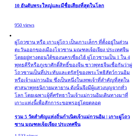
10 อันดับพระใหญ่และมีชื่อเสียงที่สุดในโลก
950 views
ผู่โถวซาน หรือ เกาะผู่โถว เป็นเกาะเล็กๆ ที่ตั้งอยู่ในส่วน
ตะวันออกของเมืองโจวซาน มณฑลเจ้อเจียง ประเทศจีน
โดยอยู่ทางตอนใต้ของนครเซี่ยงไฮ้ ผู่โถวซานเป็น 1 ใน 4
พุทธคีรีหรือภูเขาศักดิ์สิทธิ์ของจีน ชาวพุทธจีนเชื่อกันว่าผู่
โถวซานเป็นที่ประทับและตรัสรู้ของพระโพธิสัตว์กวนอิม
หรือเจ้าแม่กวนอิม ซึ่งเป็นหนึ่งในเทพเจ้าที่สำคัญที่สุดใน
ศาสนาพุทธนิกายมหายาน ดังนั้นจึงมีผู้แสวงบุญจากทั่ว
โลก โดยเฉพาะผู้ที่ศรัทธาในเจ้าแม่กวนอิมเดินทางมาที่
เกาะแห่งนี้เพื่อสักการะขอพรอยู่โดยตลอด
รวม 5 วัดสำคัญแห่งถิ่นกำเนิดเจ้าแม่กวนอิม | เกาะผู่โถว
ซาน มณฑลเจ้อเจียง ประเทศจีน
1,533 views