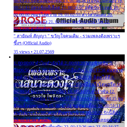
00:45:25 รอหน่อยน้องติ๋ม 15. 00:48:56 เรือล่มในหนอง 16.
00:51:43 บัตรเชิญสีเลือด 17. 00:56:07 อดีตรักโรงทอ 18.
01:00:00 เขมรไล่ควาย 19. 01:02:55 สาวสวนแตง 20.
01:05:51 แอบมอง 21. 01:09:27 พบรักปากน้ำโพ 22.
01:13:06 สายัณห์เมา
" สายัณห์ สัญญา " ขวัญใจคนเดิม - รวมเพลงดังเพราะๆ
ซึ้งๆ (Official Audio)
35 views • 21.07.2569
1. 00:00:00 ทำไมทำฉันได้ 2. 00:03:20 นางฟ้าสลัม 3.
00:06:50 คน 4. 00:10:36 บุญเหลือเกิน 5. 00:13:58 ฝนหยาด
สุดท้าย 6. 00:17:30 ยาใจยาจก 7. 00:20:30 คิดดูให้ดี 8.
00:24:21 ลบรอยแผลรัก 9. 00:27:35 เหมือนใจโดนกรีด 10.
00:30:54 ขบวนการเปาเปียว 11. 00:34:05 คำรำพัน 12.
00:37:20 ปาหนัน 13. 00:40:37 ใจเจ้ากรรม 14. 00:44:15 จูบ
ฉันแล้วจงตายเสีย 15. 00:47:24 ขอสูมาเต๊อะ 16. 00:51:11
คนใจมาร 17. 00:54:50 คืนทรมาน 18. 00:58:25 รักนี้สีดำ
19. 01:01:44 ส่วนเกิน 20. 01:05:42 หยาดน้ำฝนหยดน้ำตา
21. 01:09:13 เหลือเพียงฝัน 22. 01:13:26 เขา 23. 01:16:37