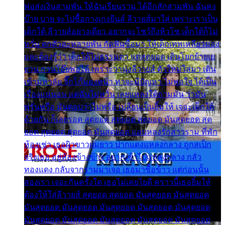
พ่อส่งเงินสามพัน ให้ฉันเรียนราม ได้อีกสักสามพัน ฉันคง
บ๊าย บาย จะไปซื้อกางเกงยีนส์ ลีวายส์มาใส่ เพราะเราเป็น
เด็กใต้ ลีวายส์อย่างเดียว อยากจะโชว์ถึงหิวโซ เด็กใต้ก็ไม่
หวั่น ตกตัวละหลายพัน กัดฟันซื้อมา ให้เด็กเทพเหลียวมอง
และต้องรู้ว่า เด็กใต้ไม่ธรรมดา แต่สุดยอด เดินโยกย้ายเย
ยวน กวนโอ๊ยพอได้ เพราะว่านุ่งลีวายส์ ตัวใหม่ใส่มา เดิน
เข้ามหาลัย จิ๊กโก๊มองหน้า ท่าจะมีปัญหา ไม่พอใจ ได้เป็น
เรื่องแน่นอน แต่ฉันไม่หวั่น เลยแหลงใต้ถามมัน ว่ามัน
พรั่นพรือ มันตอบว่าไม่พรื่อ เปลี่ยนเป็นยิ้มให้ เจอะเด็กใต้
ด้วยกัน ก็เลยรอด สุดยอด สุดยอด สุดยอด มันสุดยอด สุด
ยอด สุดยอด สุดยอด มันสุดยอด แอบหลงรักสาวราม ที่พัก
ห้องเช่า เธอผิวขาวผมยาว ปากแดงแหลงกลาง ถูกสเป็ก
จริงเธอ อยู่ห้องข้างข้าง อยากเข้าไปแหลงกลาง กลัว
ทองแดง กลับจากรามมาเจอ เธอมาซื้อข้าว แต่ก่อนนั้น
สองเรา เจอะกันครั้งใด เธอไม่เคยไยดี คราวนี้เธอยิ้มให้
ต้องให้ใส่ลีวายส์ สุดยอด สุดยอด มันสุดยอด มันสุดยอด
มันสุดยอด มันสุดยอด มันสุดยอด มันสุดยอด มันสุดยอด
มันสุดยอด มันสุดยอด มันสุดยอด มันสุดยอด มันสุดยอด