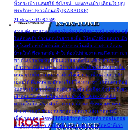
หิ้วกระเป๋า | แสงสุรีย์ รุ่งโรจน์ - แย่งกระเป๋า | เตือนใจ บุญ
พระรักษา (ซาวด์ดนตรี) (KARAOKE)
21 views • 03.08.2569
งานแต่ง เขาแซง แย่งเอาไปก่อน หัวใจอาวรณ์ มาซ่อน อยู่
ในห้องครัว ข้างนอกเจ้าสาว ส่งยิ้ม ให้คนไปทั่ว แต่เรา เฝ้า
อยู่ในครัว ทำตัวเป็นเด็ก ล้างจาน ในเมื่อ เจ้าสาว คือคน
บ้านใกล้ พึ่งพาอาศัย จำใจ ต้องไปช่วยงาน พอถึงเวลา เขา
พา กันเข้าพาขวัญ เพื่อนฝูง เฮฮาดังลั่น แต่เราล้างจาน
เดียวดาย เป็นคนพ่าย บ่มีความหมาย เคียงใจเจ้าบ่าว เป็น
คนพ่าย บ่มีความหมาย เคียงใจเจ้าบ่าว เพื่อนเจ้าสาว ยัง
เป็นบ่ได้ คือคนพ่าย ฮักคน ไม่มีใครสน เขาไม่เห็นคน ที่อยู่
ในครัว เจ้าสาว ก็มัวแต่งตัว สวยเด่น นั่งเคียงเจ้าบ่าว ที่เขา
เฝ้าคอย ใจเต้น หัวใจของเรา ลำเค็ญ ใครจะมองเห็น
ความใน ใจ เศร้า มันร้าวระบม ต้องมาขื่นขม เศร้าตรม
ท่ามความสุขี ช่วยงานเขาแต่ง แต่เรา แล้งมาหลายปี
เมื่อไรหนอจะ โชคดี ได้มีพิธีวิวาห์ หัวใจหล้า คอยไปคอย
มา คือหน้าที่เก่า หัวใจหล้า คอยไปคอยมา คือหน้าที่เก่า