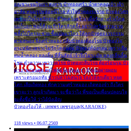
ออเซาะจนใจเบา สงสาร บัวทองเศร้า น้ำตาคลอเบ้า เฝ้า
อาลัย หนุ่มรูปหล่อหนีไกล หัวใจบัวทองระรวย บัวทองโศก
เพราะเป็นโรครักจาง ชีวิตเคว้งคว้าง เมื่อรักห่างร้างไกล
แม่ก็บอก พ่อก็สั่งจะรักใครสักครั้ง อย่าไปหวังความรวย
พลั้งไปใครจะช่วย ซื้อเปลมาไกว ให้ลูกบัวทอง เวรกรรม
ตามสนอง จึงเศร้าหมอง กลีบบัวทองต้องโรย บัวทองไม่
ตระหนัก เพราะไม่รักโคลนตม บัวทองท้องกลม เพราะลืม
ตมน้ำคลอง หลงลิ้น ที่สิ้นสัตย์ เจ้าจึงไม่ระมัด หลงกลิ่นลิ้น
โชย คำหวาน เขาวาดโรย บัวทองกลีบโรย ต้องร้อนรุม บัว
มาบานก่อนตูม ดุจไฟสุมร้อนรุมอุรา บัวทองผ่ายผอม
เพราะตรอมฤทัย ข้าวปลาไม่สนใจ ร้องไห้ลูกเดียว หยุด
โศก เสียเถิดทอง พักความเศร้าหมอง เถิดทองจ๋า ถึงใคร
เขาจะว่า ลูกเจ้าเกิดมา จะชื่อว่าไง พี่ขอเป็นเพื่อนปลอบใจ
จะตั้งชื่อให้ ว่าไอ้บังเอิญ
บัวทองร้องไห้ - เทพพร เพชรอุบล(KARAOKE)
118 views • 06.07.2569