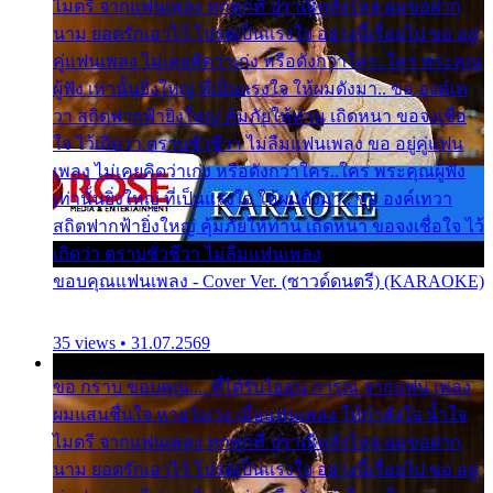
ไมตรี จากแฟนเพลง ทุกทุกที่ ปราณีหลั่งไหล ผมขอฝาก
นาม ยอดรักเอาไว้ โปรดเป็นแรงใจ อย่างนี้เรื่อยไป ขอ อยู่
คู่แฟนเพลง ไม่เคยคิดว่าเก่ง หรือดังกว่าใคร..ใคร พระคุณ
ผู้ฟัง เท่านั้นยิ่งใหญ่ ที่เป็นแรงใจ ให้ผมดังมา.. ขอ องค์เท
วา สถิตฟากฟ้ายิ่งใหญ่ คุ้มภัยให้ท่าน เถิดหนา ขอจงเชื่อ
ใจ ไว้เถิดว่า ตราบชั่วชีวา ไม่ลืมแฟนเพลง ขอ อยู่คู่แฟน
เพลง ไม่เคยคิดว่าเก่ง หรือดังกว่าใคร..ใคร พระคุณผู้ฟัง
เท่านั้นยิ่งใหญ่ ที่เป็นแรงใจ ให้ผมดังมา.. ขอ องค์เทวา
สถิตฟากฟ้ายิ่งใหญ่ คุ้มภัยให้ท่าน เถิดหนา ขอจงเชื่อใจ ไว้
เถิดว่า ตราบชั่วชีวา ไม่ลืมแฟนเพลง
ขอบคุณแฟนเพลง - Cover Ver. (ซาวด์ดนตรี) (KARAOKE)
35 views • 31.07.2569
ขอ กราบ ขอบคุณ.... ที่ได้รับไออุ่น การุณ จากแฟน เพลง
ผมแสนชื่นใจ หายวังเวง เมื่อแฟนเพลง ให้กำลังใจ น้ำใจ
ไมตรี จากแฟนเพลง ทุกทุกที่ ปราณีหลั่งไหล ผมขอฝาก
นาม ยอดรักเอาไว้ โปรดเป็นแรงใจ อย่างนี้เรื่อยไป ขอ อยู่