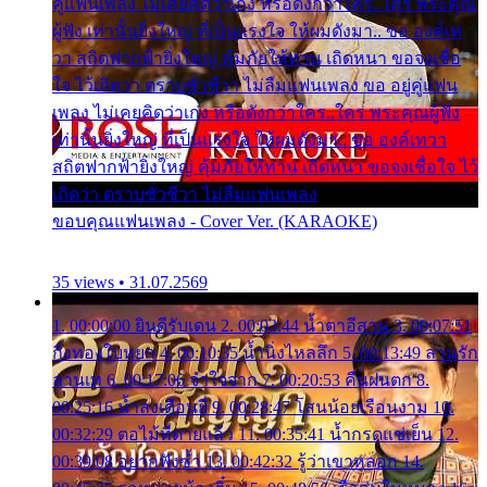
คู่แฟนเพลง ไม่เคยคิดว่าเก่ง หรือดังกว่าใคร..ใคร พระคุณ
ผู้ฟัง เท่านั้นยิ่งใหญ่ ที่เป็นแรงใจ ให้ผมดังมา.. ขอ องค์เท
วา สถิตฟากฟ้ายิ่งใหญ่ คุ้มภัยให้ท่าน เถิดหนา ขอจงเชื่อ
ใจ ไว้เถิดว่า ตราบชั่วชีวา ไม่ลืมแฟนเพลง ขอ อยู่คู่แฟน
เพลง ไม่เคยคิดว่าเก่ง หรือดังกว่าใคร..ใคร พระคุณผู้ฟัง
เท่านั้นยิ่งใหญ่ ที่เป็นแรงใจ ให้ผมดังมา.. ขอ องค์เทวา
สถิตฟากฟ้ายิ่งใหญ่ คุ้มภัยให้ท่าน เถิดหนา ขอจงเชื่อใจ ไว้
เถิดว่า ตราบชั่วชีวา ไม่ลืมแฟนเพลง
ขอบคุณแฟนเพลง - Cover Ver. (KARAOKE)
35 views • 31.07.2569
1. 00:00:00 ยินดีรับเดน 2. 00:03:44 น้ำตาอีสาน 3. 00:07:51
กิ่งทองใบหยก 4. 00:10:35 น้ำนิ่งไหลลึก 5. 00:13:49 ลานรัก
ลานเท 6. 00:17:06 จำใจจาก 7. 00:20:53 คืนฝนตก 8.
00:25:16 น้ำลงเดือนยี่ 9. 00:28:47 โสนน้อยเรือนงาม 10.
00:32:29 ตอไม้ที่ตายแล้ว 11. 00:35:41 น้ำกรดแช่เย็น 12.
00:39:08 อยากฟังซ้ำ 13. 00:42:32 รู้ว่าเขาหลอก 14.