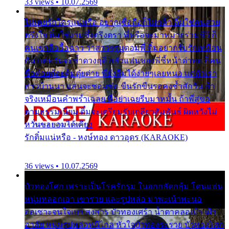
33 views • 10.07.2569
ไม่เคยรักใครแน่หรือ อยากเชื่อถือก็ไม่กล้า ติ๋มใช่คนสวย
ตรึงใจ ติ๋มใช่งามซึ้งตรึงตรา พี่หรือจะมาหมายร่วมชีวี ก็
คนเขาลืออื้อฉาว ว่าสาวๆรุมตอมพี่ ติ๋มอยากรับรักเหมือน
กัน แต่หวั่นจะช้ำดวงฤดี กลัวแฟนของพี่ชี้หน้าด่าทอ ก็คน
ชื่อต๋อยต้อยตุ้มตุ๋ยต่าย พี่ยังลืมได้ง่ายๆเลยหนอ แค่ตัวเรา
สาวบ้านนา แสนจะซอมซ่อ ขืนรักขืนรอคงช้ำสักวัน ถ้า
จริงเหมือนคำพร่ำเฉลย พี่อย่าเฉยรีบมาหมั้น ถ้าพี่สู่ขอ
ตามธรรมเนียม ติ๋มจะเตรียมรับเกลียวสัมพันธ์ ผิดหวังไม่
หวั่นขอยอมได้เคียง
รักติ๋มแน่หรือ - หงษ์ทอง ดาวอุดร (KARAOKE)
36 views • 10.07.2569
บัวทองโศก เพราะเป็นโรครักรุม ในอกกลัดกลุ้ม โดนแฟน
หนุ่มหลอกเอา เขารวย และรูปหล่อ มาพะเน้าพะนอ
ออเซาะจนใจเบา สงสาร บัวทองเศร้า น้ำตาคลอเบ้า เฝ้า
อาลัย หนุ่มรูปหล่อหนีไกล หัวใจบัวทองระรวย บัวทองโศก