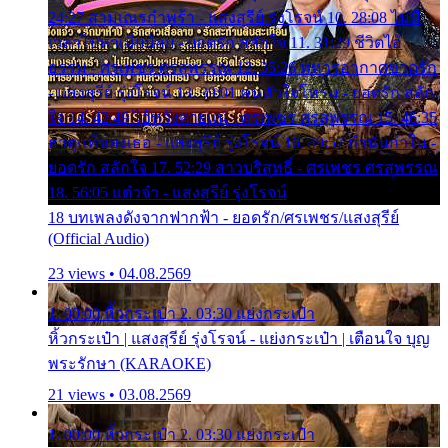
24:27 สามเณรกำพร้า - แสงสุรีย์ รุ่งโรจน์ 10. 28:08 ไม่มี
เวลาไปหาเมียน้อย - ยอดรัก สลักใจ 11. 31:29 ชีวิตไอ้
ธรรม - ศรเพชร ศรสุพรรณ 12. 35:26 ทหารอากาศขาดรัก
- แสงสุรีย์ รุ่งโรจน์ 13. 39:01 คนหัวใจโทรม - ยอดรัก สลัก
ใจ 14. 42:49 ไอ้หวังตายแน่ - ศรเพชร ศรสุพรรณ 15. 46:35
ธาตุแท้ของเธอ - แสงสุรีย์ รุ่งโรจน์ 16. 49:57 กำนันกำใน -
ยอดรัก สลักใจ 17. 52:29 สาวบริสุทธิ์ - ศรเพชร ศรสุพรรณ
18. 56:05 แต๋วจ๋า - แสงสุรีย์ รุ่งโรจน์
18 บทเพลงดังจากฟากฟ้า - ยอดรัก/ศรเพชร/แสงสุรีย์
(Official Audio)
23 views • 04.08.2569
1. 00:00 หิ้วกระเป๋า 2. 03:30 แย่งกระเป๋า
หิ้วกระเป๋า | แสงสุรีย์ รุ่งโรจน์ - แย่งกระเป๋า | เตือนใจ บุญ
พระรักษา (KARAOKE)
21 views • 03.08.2569
1. 00:00 หิ้วกระเป๋า 2. 03:30 แย่งกระเป๋า