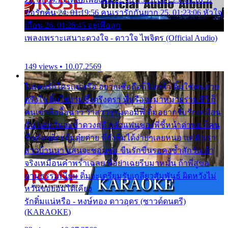
ขอรักคืน 24. 01:19:56 คนเรารักกันยาก 25. 01:23:06 หัวใจ
เถื่อน 26. 01:26:45 อยู่เพื่อลูก
เพลงเพราะเสนาะดวงใจ - ดาวใจ ไพจิตร (Official Audio)
149 views • 10.07.2569
ไม่เคยรักใครแน่หรือ อยากเชื่อถือก็ไม่กล้า ติ๋มใช่คนสวย
ตรึงใจ ติ๋มใช่งามซึ้งตรึงตรา พี่หรือจะมาหมายร่วมชีวี ก็
คนเขาลืออื้อฉาว ว่าสาวๆรุมตอมพี่ ติ๋มอยากรับรักเหมือน
กัน แต่หวั่นจะช้ำดวงฤดี กลัวแฟนของพี่ชี้หน้าด่าทอ ก็คน
ชื่อต๋อยต้อยตุ้มตุ๋ยต่าย พี่ยังลืมได้ง่ายๆเลยหนอ แค่ตัวเรา
สาวบ้านนา แสนจะซอมซ่อ ขืนรักขืนรอคงช้ำสักวัน ถ้า
จริงเหมือนคำพร่ำเฉลย พี่อย่าเฉยรีบมาหมั้น ถ้าพี่สู่ขอ
ตามธรรมเนียม ติ๋มจะเตรียมรับเกลียวสัมพันธ์ ผิดหวังไม่
หวั่นขอยอมได้เคียง
รักติ๋มแน่หรือ - หงษ์ทอง ดาวอุดร (ซาวด์ดนตรี)
(KARAOKE)