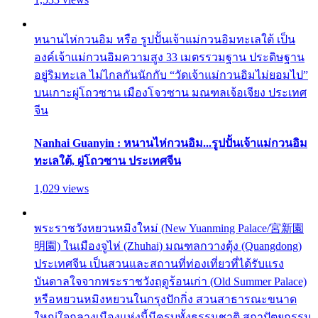
หนานไห่กวนอิม หรือ รูปปั้นเจ้าแม่กวนอิมทะเลใต้ เป็น
องค์เจ้าแม่กวนอิมความสูง 33 เมตรรวมฐาน ประดิษฐาน
อยู่ริมทะเล ไม่ไกลกันนักกับ “วัดเจ้าแม่กวนอิมไม่ยอมไป”
บนเกาะผู่โถวซาน เมืองโจวซาน มณฑลเจ้อเจียง ประเทศ
จีน
Nanhai Guanyin : หนานไห่กวนอิม...รูปปั้นเจ้าแม่กวนอิม
ทะเลใต้, ผู่โถวซาน ประเทศจีน
1,029 views
พระราชวังหยวนหมิงใหม่ (New Yuanming Palace/宮新園
明園) ในเมืองจูไห่ (Zhuhai) มณฑลกวางตุ้ง (Quangdong)
ประเทศจีน เป็นสวนและสถานที่ท่องเที่ยวที่ได้รับแรง
บันดาลใจจากพระราชวังฤดูร้อนเก่า (Old Summer Palace)
หรือหยวนหมิงหยวนในกรุงปักกิ่ง สวนสาธารณะขนาด
ใหญ่ใจกลางเมืองแห่งนี้มีครบทั้งธรรมชาติ สถาปัตยกรรม