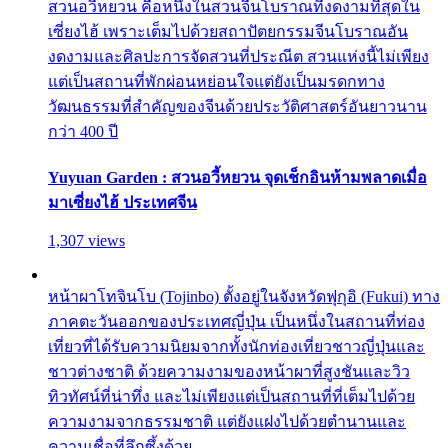
สวนอวี้หยวน คือหนึ่งในสวนจีนโบราณที่งดงามที่สุดใน
เซี่ยงไฮ้ เพราะเต็มไปด้วยสถาปัตยกรรมจีนโบราณอัน
งดงามและศิลปะการจัดสวนที่ประณีต สวนแห่งนี้ไม่เพียง
แต่เป็นสถานที่พักผ่อนหย่อนใจแต่ยังเป็นมรดกทาง
วัฒนธรรมที่สำคัญของจีนด้วยประวัติศาสตร์อันยาวนาน
กว่า 400 ปี
Yuyuan Garden : สวนอวี้หยวน จุดเช็กอินห้ามพลาดเมื่อ
มาเซี่ยงไฮ้ ประเทศจีน
1,307 views
หน้าผาโทจินโบ (Tojinbo) ตั้งอยู่ในจังหวัดฟุกุอิ (Fukui) ทาง
ภาคตะวันออกของประเทศญี่ปุ่น เป็นหนึ่งในสถานที่ท่อง
เที่ยวที่ได้รับความนิยมจากทั้งนักท่องเที่ยวชาวญี่ปุ่นและ
ชาวต่างชาติ ด้วยความงามของหน้าผาที่สูงชันและวิว
ทิวทัศน์ที่น่าทึ่ง และไม่เพียงแต่เป็นสถานที่ที่เต็มไปด้วย
ความงามจากธรรมชาติ แต่ยังแฝงไปด้วยตำนานและ
ความเชื่อที่ลึกซึ้งด้วย