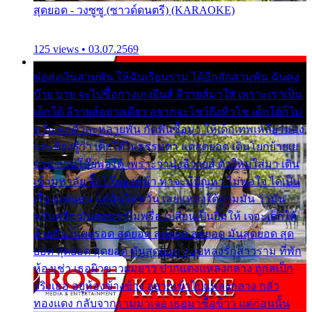
สุดยอด - วงซูซู (ซาวด์ดนตรี) (KARAOKE)
125 views • 03.07.2569
พ่อส่งเงินสามพัน ให้ฉันเรียนราม ได้อีกสักสามพัน ฉันคง
บ๊าย บาย จะไปซื้อกางเกงยีนส์ ลีวายส์มาใส่ เพราะเราเป็น
เด็กใต้ ลีวายส์อย่างเดียว อยากจะโชว์ถึงหิวโซ เด็กใต้ก็ไม่
หวั่น ตกตัวละหลายพัน กัดฟันซื้อมา ให้เด็กเทพเหลียวมอง
และต้องรู้ว่า เด็กใต้ไม่ธรรมดา แต่สุดยอด เดินโยกย้ายเย
ยวน กวนโอ๊ยพอได้ เพราะว่านุ่งลีวายส์ ตัวใหม่ใส่มา เดิน
เข้ามหาลัย จิ๊กโก๊มองหน้า ท่าจะมีปัญหา ไม่พอใจ ได้เป็น
เรื่องแน่นอน แต่ฉันไม่หวั่น เลยแหลงใต้ถามมัน ว่ามัน
พรั่นพรือ มันตอบว่าไม่พรื่อ เปลี่ยนเป็นยิ้มให้ เจอะเด็กใต้
ด้วยกัน ก็เลยรอด สุดยอด สุดยอด สุดยอด มันสุดยอด สุด
ยอด สุดยอด สุดยอด มันสุดยอด แอบหลงรักสาวราม ที่พัก
ห้องเช่า เธอผิวขาวผมยาว ปากแดงแหลงกลาง ถูกสเป็ก
จริงเธอ อยู่ห้องข้างข้าง อยากเข้าไปแหลงกลาง กลัว
ทองแดง กลับจากรามมาเจอ เธอมาซื้อข้าว แต่ก่อนนั้น