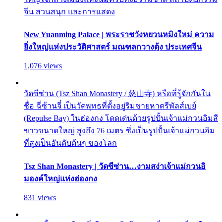
จีน สวนสนุก และการแสดง
New Yuanming Palace | พระราชวังหยวนหมิงใหม่ ความ
ยิ่งใหญ่แห่งประวัติศาสตร์ มณฑลกวางตุ้ง ประเทศจีน
1,076 views
วัดซีซ่าน (Tsz Shan Monastery / 慈山寺) หรือที่รู้จักกันใน
ชื่อ ฉี่ซ้านจี๋ เป็นวัดพุทธที่ตั้งอยู่ริมชายหาดรีพัลส์เบย์
(Repulse Bay) ในฮ่องกง โดดเด่นด้วยรูปปั้นเจ้าแม่กวนอิมสี
ขาวขนาดใหญ่ สูงถึง 76 เมตร ซึ่งเป็นรูปปั้นเจ้าแม่กวนอิม
ที่สูงเป็นอันดับต้นๆ ของโลก
Tsz Shan Monastery | วัดซีซ่าน…งามสง่าเจ้าแม่กวนอิ
มองค์ใหญ่แห่งฮ่องกง
831 views