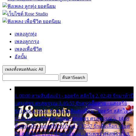
เพลงลูกทุ่ง
เพลงลูกกรุง
เพลงเพื่อชีวิต
อัลบั้ม
เพลงทั้งหมด
Music All
ค้นหา
Search
1. 00:00 สามสิบยังแจ๋ว - ยอดรัก สลักใจ 2. 02:49 รักมาห้าปี
- ศรเพชร ศรสุพรรณ 3. 05:57 รักสาวเสื้อลาย - แสงสุรีย์
รุ่งโรจน์ 4. 09:51 รักสะท้านดินสะเทือน - ยอดรัก สลักใจ 5.
12:23 มอเตอร์ไซค์ทำหล่น - ศรเพชร ศรสุพรรณ 6. 14:49
หิ้วกระเป๋า - แสงสุรีย์ รุ่งโรจน์ 7. 17:57 รักเผื่อเลือก - ยอด
รัก สลักใจ 8. 21:21 น้ำตาไอ้หนุ่ม - ศรเพชร ศรสุพรรณ 9.