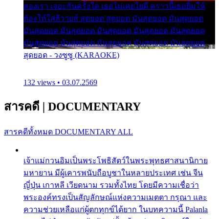
สองเรา เจอะกันครั้งใด เธอไม่เคยไยดี คราวนี้เธอยิ้มให้
ต้องให้ใส่ลีวายส์ สุดยอด สุดยอด มันสุดยอด มันสุดยอด
มันสุดยอด มันสุดยอด มันสุดยอด มันสุดยอด มันสุดยอด
มันสุดยอด มันสุดยอด มันสุดยอด มันสุดยอด มันสุดยอด
สุดยอด - วงซูซู (KARAOKE)
132 views • 03.07.2569
สารคดี
|
DOCUMENTARY
สารคดีทั้งหมด
DOCUMENTARY ALL
เจ้าแม่กวนอิมเป็นพระโพธิสัตว์ในพระพุทธศาสนานิกาย
มหายาน มีผู้เคารพนับถือบูชาในหลายประเทศ เช่น จีน
ญี่ปุ่น เกาหลี เวียดนาม รวมทั้งไทย โดยมีความเชื่อว่า
พระองค์ทรงเป็นสัญลักษณ์แห่งความเมตตา กรุณา และ
ความช่วยเหลือแก่ผู้ตกทุกข์ได้ยาก ในบทความนี้ Palanla