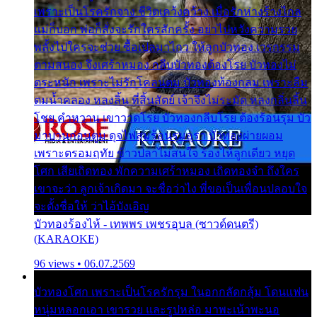
เพราะเป็นโรครักจาง ชีวิตเคว้งคว้าง เมื่อรักห่างร้างไกล
แม่ก็บอก พ่อก็สั่งจะรักใครสักครั้ง อย่าไปหวังความรวย
พลั้งไปใครจะช่วย ซื้อเปลมาไกว ให้ลูกบัวทอง เวรกรรม
ตามสนอง จึงเศร้าหมอง กลีบบัวทองต้องโรย บัวทองไม่
ตระหนัก เพราะไม่รักโคลนตม บัวทองท้องกลม เพราะลืม
ตมน้ำคลอง หลงลิ้น ที่สิ้นสัตย์ เจ้าจึงไม่ระมัด หลงกลิ่นลิ้น
โชย คำหวาน เขาวาดโรย บัวทองกลีบโรย ต้องร้อนรุม บัว
มาบานก่อนตูม ดุจไฟสุมร้อนรุมอุรา บัวทองผ่ายผอม
เพราะตรอมฤทัย ข้าวปลาไม่สนใจ ร้องไห้ลูกเดียว หยุด
โศก เสียเถิดทอง พักความเศร้าหมอง เถิดทองจ๋า ถึงใคร
เขาจะว่า ลูกเจ้าเกิดมา จะชื่อว่าไง พี่ขอเป็นเพื่อนปลอบใจ
จะตั้งชื่อให้ ว่าไอ้บังเอิญ
บัวทองร้องไห้ - เทพพร เพชรอุบล (ซาวด์ดนตรี)
(KARAOKE)
96 views • 06.07.2569
บัวทองโศก เพราะเป็นโรครักรุม ในอกกลัดกลุ้ม โดนแฟน
หนุ่มหลอกเอา เขารวย และรูปหล่อ มาพะเน้าพะนอ