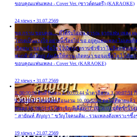
ขอบคุณแฟนเพลง - Cover Ver. (ซาวด์ดนตรี) (KARAOKE)
24 views • 31.07.2569
ขอ กราบ ขอบคุณ.... ที่ได้รับไออุ่น การุณ จากแฟน เพลง 
โปรดเป็นแรงใจ อย่างนี้เรื่อยไป ขอ อยู่คู่แฟนเพลง ไม่เคยคิด
เถิดหนา ขอจงเชื่อใจ ไว้เถิดว่า ตราบชั่วชีวา ไม่ลืมแฟนเพลง 
ฟากฟ้ายิ่งใหญ่ คุ้มภัยให้ท่าน เถิดหนา ขอจงเชื่อใจ ไว้เถิด
ขอบคุณแฟนเพลง - Cover Ver. (KARAOKE)
22 views • 31.07.2569
1. 00:00:00 ยินดีรับเดน 2. 00:03:44 น้ำตาอีสาน 3. 00:07:51
9. 00:28:47 โสนน้อยเรือนงาม 10. 00:32:29 ตอไม้ที่ตายแล้ว 1
หนอง 16. 00:51:43 บัตรเชิญสีเลือด 17. 00:56:07 อดีตรักโ
" สายัณห์ สัญญา " ขวัญใจคนเดิม - รวมเพลงดังเพราะๆซึ้งๆ 
19 views • 21.07.2569