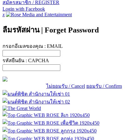
สมัครสมาชิก / REGISTER
Login with Facebook
x
ลืมรหัสผ่าน
|
Forget Password
กรอกอีเมลของคุณ :
EMAIL
รหัสยืนยัน :
CAPCHA
ไม่ยอมรับ / Cancel
ยอมรับ / Confirm