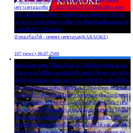
เพราะตรอมฤทัย ข้าวปลาไม่สนใจ ร้องไห้ลูกเดียว หยุด
โศก เสียเถิดทอง พักความเศร้าหมอง เถิดทองจ๋า ถึงใคร
เขาจะว่า ลูกเจ้าเกิดมา จะชื่อว่าไง พี่ขอเป็นเพื่อนปลอบใจ
จะตั้งชื่อให้ ว่าไอ้บังเอิญ
บัวทองร้องไห้ - เทพพร เพชรอุบล(KARAOKE)
107 views • 06.07.2569
พ่อส่งเงินสามพัน ให้ฉันเรียนราม ได้อีกสักสามพัน ฉันคง
บ๊าย บาย จะไปซื้อกางเกงยีนส์ ลีวายส์มาใส่ เพราะเราเป็น
เด็กใต้ ลีวายส์อย่างเดียว อยากจะโชว์ถึงหิวโซ เด็กใต้ก็ไม่
หวั่น ตกตัวละหลายพัน กัดฟันซื้อมา ให้เด็กเทพเหลียวมอง
และต้องรู้ว่า เด็กใต้ไม่ธรรมดา แต่สุดยอด เดินโยกย้ายเย
ยวน กวนโอ๊ยพอได้ เพราะว่านุ่งลีวายส์ ตัวใหม่ใส่มา เดิน
เข้ามหาลัย จิ๊กโก๊มองหน้า ท่าจะมีปัญหา ไม่พอใจ ได้เป็น
เรื่องแน่นอน แต่ฉันไม่หวั่น เลยแหลงใต้ถามมัน ว่ามัน
พรั่นพรือ มันตอบว่าไม่พรื่อ เปลี่ยนเป็นยิ้มให้ เจอะเด็กใต้
ด้วยกัน ก็เลยรอด สุดยอด สุดยอด สุดยอด มันสุดยอด สุด