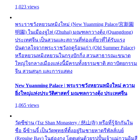
1,023 views
พระราชวังหยวนหมิงใหม่ (New Yuanming Palace/宮新園
明園) ในเมืองจูไห่ (Zhuhai) มณฑลกวางตุ้ง (Quangdong)
ประเทศจีน เป็นสวนและสถานที่ท่องเที่ยวที่ได้รับแรง
บันดาลใจจากพระราชวังฤดูร้อนเก่า (Old Summer Palace)
หรือหยวนหมิงหยวนในกรุงปักกิ่ง สวนสาธารณะขนาด
ใหญ่ใจกลางเมืองแห่งนี้มีครบทั้งธรรมชาติ สถาปัตยกรรม
จีน สวนสนุก และการแสดง
New Yuanming Palace | พระราชวังหยวนหมิงใหม่ ความ
ยิ่งใหญ่แห่งประวัติศาสตร์ มณฑลกวางตุ้ง ประเทศจีน
1,065 views
วัดซีซ่าน (Tsz Shan Monastery / 慈山寺) หรือที่รู้จักกันใน
ชื่อ ฉี่ซ้านจี๋ เป็นวัดพุทธที่ตั้งอยู่ริมชายหาดรีพัลส์เบย์
(Repulse Bay) ในฮ่องกง โดดเด่นด้วยรูปปั้นเจ้าแม่กวนอิมสี