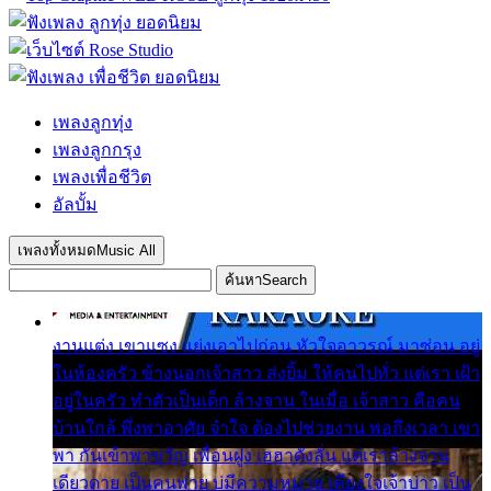
เพลงลูกทุ่ง
เพลงลูกกรุง
เพลงเพื่อชีวิต
อัลบั้ม
เพลงทั้งหมด
Music All
ค้นหา
Search
งานแต่ง เขาแซง แย่งเอาไปก่อน หัวใจอาวรณ์ มาซ่อน อยู่
ในห้องครัว ข้างนอกเจ้าสาว ส่งยิ้ม ให้คนไปทั่ว แต่เรา เฝ้า
อยู่ในครัว ทำตัวเป็นเด็ก ล้างจาน ในเมื่อ เจ้าสาว คือคน
บ้านใกล้ พึ่งพาอาศัย จำใจ ต้องไปช่วยงาน พอถึงเวลา เขา
พา กันเข้าพาขวัญ เพื่อนฝูง เฮฮาดังลั่น แต่เราล้างจาน
เดียวดาย เป็นคนพ่าย บ่มีความหมาย เคียงใจเจ้าบ่าว เป็น