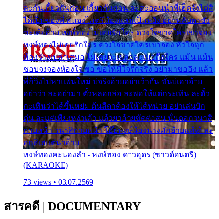
ละกันเกี้ยวกันก่อน เกี้ยวกันก่อน ละสะออนนำพี่เฮ็ดจังได๋สิ
ได้เป็นของพี่ สนองไมตรีน้องแหน่เป็นหยัง อย่าหลับตาซัง
ซะเด้ออ้าย หงษ์ทองไม่เคยรักใคร ดวงใจขาดใครเขาจอง
หงษ์ทองไม่เคยรักใคร ดวงใจขาดใครเขาจอง หัวใจทุก
ห้องว่างเปล่าเสมอ ไม่เคยจะเผลอละเมอถึงใคร แม้น แม้น
ชอบจงจองห้องใจ ขอ ขอให้มีใจรักจริง อย่ามาขออิง แล้ว
พี่ก็วิ่งไปหาแฟนใหม่ บ่จริงอ้ายอย่าเว้ากัน ขั่นบ่เอาอ้าย
อย่าว่า ละอย่ามา ตั๋วหลอกล่อ ละพอให้แต่กระเทิน ละตั๋ว
กะเทินว่าได้ขึ้นหย่ม ต้นสีดาต้องให้ได้หน่วย อย่าเล่นบัก
ตุ๋น ละแต่เพียงหง่าเค้า แล้วยาอ้ายขัดต่อสน นั่นดอกวนาสิ
กายหน้า วนาสิกายหน้า โอ๊ยหงษ์น้องนางมักอ้ายแท้เด้ ละ
อกสิเพแต่นำอ้าย
หงษ์ทองคะนองลำ - หงษ์ทอง ดาวอุดร (ซาวด์ดนตรี)
(KARAOKE)
73 views • 03.07.2569
สารคดี
|
DOCUMENTARY