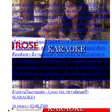
คนพ่าย บ่มีความหมาย เคียงใจเจ้าบ่าว เพื่อนเจ้าสาว ยัง
เป็นบ่ได้ คือคนพ่าย ฮักคน ไม่มีใครสน เขาไม่เห็นคน ที่อยู่
ในครัว เจ้าสาว ก็มัวแต่งตัว สวยเด่น นั่งเคียงเจ้าบ่าว ที่เขา
เฝ้าคอย ใจเต้น หัวใจของเรา ลำเค็ญ ใครจะมองเห็น
ความใน ใจ เศร้า มันร้าวระบม ต้องมาขื่นขม เศร้าตรม
ท่ามความสุขี ช่วยงานเขาแต่ง แต่เรา แล้งมาหลายปี
เมื่อไรหนอจะ โชคดี ได้มีพิธีวิวาห์ หัวใจหล้า คอยไปคอย
มา คือหน้าที่เก่า หัวใจหล้า คอยไปคอยมา คือหน้าที่เก่า
คือหยังเขา มีงานแต่งแล้ว ไปล้างแต่จาน ดั่งถูกประหาร
เมื่อเขาชื่นบาน แต่เราขื่นขม โอ้ รัก ลอยลม ไม่สม ดัง ใจ
ล้างจานคอยคู่ ไม่รู้ อีกนานเท่าใด จะได้ เลื่อนขั้นบันได ได้
เป็น ตำแหน่งเจ้าสาว มันเหงา เห็นเขามีคู่ ซมดู มีคู่ก็ม่วน
เข้าพาขวัญ เสียงโห่ตึงตึง มันซึ้ง อยู่แก่ใจ มื้อใด๋หนอ สิเป็น
งานเฮา มัวซอยเขา ใจเฮาซิด้าน มันทรมาน จับจาน เอย…
ล้างจานในงานแต่ง - Cover Ver. (ซาวด์ดนตรี)
(KARAOKE)
16 views • 03.08.2569