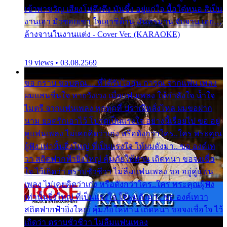
เข้าพาขวัญ เสียงโห่ตึงตึง มันซึ้ง อยู่แก่ใจ มื้อใด๋หนอ สิเป็น
งานเฮา มัวซอยเขา ใจเฮาซิด้าน มันทรมาน จับจาน เอย…
ล้างจานในงานแต่ง - Cover Ver. (KARAOKE)
19 views • 03.08.2569
ขอ กราบ ขอบคุณ.... ที่ได้รับไออุ่น การุณ จากแฟน เพลง
ผมแสนชื่นใจ หายวังเวง เมื่อแฟนเพลง ให้กำลังใจ น้ำใจ
ไมตรี จากแฟนเพลง ทุกทุกที่ ปราณีหลั่งไหล ผมขอฝาก
นาม ยอดรักเอาไว้ โปรดเป็นแรงใจ อย่างนี้เรื่อยไป ขอ อยู่
คู่แฟนเพลง ไม่เคยคิดว่าเก่ง หรือดังกว่าใคร..ใคร พระคุณ
ผู้ฟัง เท่านั้นยิ่งใหญ่ ที่เป็นแรงใจ ให้ผมดังมา.. ขอ องค์เท
วา สถิตฟากฟ้ายิ่งใหญ่ คุ้มภัยให้ท่าน เถิดหนา ขอจงเชื่อ
ใจ ไว้เถิดว่า ตราบชั่วชีวา ไม่ลืมแฟนเพลง ขอ อยู่คู่แฟน
เพลง ไม่เคยคิดว่าเก่ง หรือดังกว่าใคร..ใคร พระคุณผู้ฟัง
เท่านั้นยิ่งใหญ่ ที่เป็นแรงใจ ให้ผมดังมา.. ขอ องค์เทวา
สถิตฟากฟ้ายิ่งใหญ่ คุ้มภัยให้ท่าน เถิดหนา ขอจงเชื่อใจ ไว้
เถิดว่า ตราบชั่วชีวา ไม่ลืมแฟนเพลง