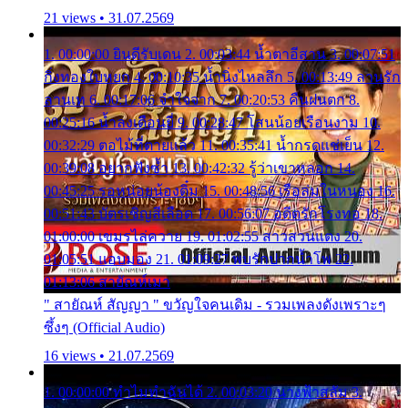
21 views • 31.07.2569
1. 00:00:00 ยินดีรับเดน 2. 00:03:44 น้ำตาอีสาน 3. 00:07:51
กิ่งทองใบหยก 4. 00:10:35 น้ำนิ่งไหลลึก 5. 00:13:49 ลานรัก
ลานเท 6. 00:17:06 จำใจจาก 7. 00:20:53 คืนฝนตก 8.
00:25:16 น้ำลงเดือนยี่ 9. 00:28:47 โสนน้อยเรือนงาม 10.
00:32:29 ตอไม้ที่ตายแล้ว 11. 00:35:41 น้ำกรดแช่เย็น 12.
00:39:08 อยากฟังซ้ำ 13. 00:42:32 รู้ว่าเขาหลอก 14.
00:45:25 รอหน่อยน้องติ๋ม 15. 00:48:56 เรือล่มในหนอง 16.
00:51:43 บัตรเชิญสีเลือด 17. 00:56:07 อดีตรักโรงทอ 18.
01:00:00 เขมรไล่ควาย 19. 01:02:55 สาวสวนแตง 20.
01:05:51 แอบมอง 21. 01:09:27 พบรักปากน้ำโพ 22.
01:13:06 สายัณห์เมา
" สายัณห์ สัญญา " ขวัญใจคนเดิม - รวมเพลงดังเพราะๆ
ซึ้งๆ (Official Audio)
16 views • 21.07.2569
1. 00:00:00 ทำไมทำฉันได้ 2. 00:03:20 นางฟ้าสลัม 3.