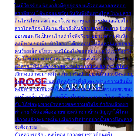
ไม่มีใครข้อง น้องกลัวมีคู่อยู่ครองแล้วลองมาล่อหลอก
สาวอีสาน โอ้พ่อจอมขวัญ วันวันพี่เดินทางไกล ไปพบสาว
ถิ่นไหนไหน คงเว้าเอาใจเขาทุกทุกอย่าง รูปหล่อเสียงใส
สาวใดหรือจะให้ผ่าน พี่มาถึงถิ่นอีสานสาวบึงพลาญยังสุด
ออนซอน ถึงเป็นคนไกลถ้าใจพี่จริงซะอย่าง ความฝันนั้น
คงมีทาง ขอเพียงหัวใจอย่าได้กะล่อน ไม่มีแหวนเพชรของ
คนร้อยเอ็ด ยโสธร จนมีน้องไม่ขอดค่อน ขอให้เราซึ้งตรึง
กัน โอ้พ่อพุ่มพวงบัวหลวงขอความจริงใจ ถ้ารักแล้วอย่า
ทำลาย ให้น้องต้องอายขายหน้าชาวบ้าน สัญญาได้ไหม
เลิกวงแล้วจะมาหมั้น แม้นว่ารับปากอย่างนั้นสาวบึงพลาญ
จะตั้งตารอ ถึงเป็นคนไกลถ้าใจพี่จริงซะอย่าง ความฝันนั้น
คงมีทาง ขอเพียงหัวใจอย่าได้กะล่อน ไม่มีแหวนเพชรของ
คนร้อยเอ็ด ยโสธร จนมีน้องไม่ขอดค่อน ขอให้เราซึ้งตรึง
กัน โอ้พ่อพุ่มพวงบัวหลวงขอความจริงใจ ถ้ารักแล้วอย่า
ทำลาย ให้น้องต้องอายขายหน้าชาวบ้าน สัญญาได้ไหม
เลิกวงแล้วจะมาหมั้น แม้นว่ารับปากอย่างนั้นสาวบึงพลาญ
จะตั้งตารอ
บัวหลวงรอรัก - หงษ์ทอง ดาวอุดร (ซาวด์ดนตรี)