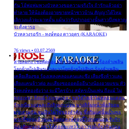
กัน โอ้พ่อพุ่มพวงบัวหลวงขอความจริงใจ ถ้ารักแล้วอย่า
ทำลาย ให้น้องต้องอายขายหน้าชาวบ้าน สัญญาได้ไหม
เลิกวงแล้วจะมาหมั้น แม้นว่ารับปากอย่างนั้นสาวบึงพลาญ
จะตั้งตารอ
บัวหลวงรอรัก - หงษ์ทอง ดาวอุดร (KARAOKE)
76 views • 03.07.2569
สายลมกะโชยพัดต้อง อีสาวหงษ์ทองออกมาร้องลำเพลิน
โยกย้ายไปเสินๆเอ้าละวาโยกย้ายไปเสินๆ ร้องลำเพลิน
เคลียเสียงซอ ร้องเพลงคลอแคนและซึง เสียงซึงห้าวและ
เสียงแคนจ้าวต่อ ละเสียงซอออดอ้ออีนางน้องอวยแขน หัว
ใจหงษ์ทองยังว่าง จะมีใครบ้าง สมัครเป็นแฟน ถึงแม้ ไม่
หล่อเหลา ถึงแม้ ไม่หล่อเหลา ขอให้ใจเจ้าไม่คลอนแคลน
รักเหนียวแน่นละถึงสิจนกะบ่จน นางสิก้มหน้าพ้อสิยอม
ยากฮ่วมกัน จนเงินไม่ใช่ของสำคัญ ซึ้งกันแค่นั้นเป็นพอ
หากพี่ชอบแล้วหนอ ติดต่อหงษ์ทองนี้ไปกอดนอน รับรัก
น้องสักหน่อย อย่าให้คอยละเหว่ว้าอาวรณ์เกี้ยวกันก่อน