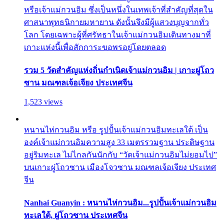
หรือเจ้าแม่กวนอิม ซึ่งเป็นหนึ่งในเทพเจ้าที่สำคัญที่สุดใน
ศาสนาพุทธนิกายมหายาน ดังนั้นจึงมีผู้แสวงบุญจากทั่ว
โลก โดยเฉพาะผู้ที่ศรัทธาในเจ้าแม่กวนอิมเดินทางมาที่
เกาะแห่งนี้เพื่อสักการะขอพรอยู่โดยตลอด
รวม 5 วัดสำคัญแห่งถิ่นกำเนิดเจ้าแม่กวนอิม | เกาะผู่โถว
ซาน มณฑลเจ้อเจียง ประเทศจีน
1,523 views
หนานไห่กวนอิม หรือ รูปปั้นเจ้าแม่กวนอิมทะเลใต้ เป็น
องค์เจ้าแม่กวนอิมความสูง 33 เมตรรวมฐาน ประดิษฐาน
อยู่ริมทะเล ไม่ไกลกันนักกับ “วัดเจ้าแม่กวนอิมไม่ยอมไป”
บนเกาะผู่โถวซาน เมืองโจวซาน มณฑลเจ้อเจียง ประเทศ
จีน
Nanhai Guanyin : หนานไห่กวนอิม...รูปปั้นเจ้าแม่กวนอิม
ทะเลใต้, ผู่โถวซาน ประเทศจีน