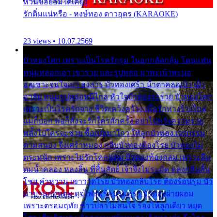
หวั่นขอยอมได้เคียง
รักติ๋มแน่หรือ - หงษ์ทอง ดาวอุดร (KARAOKE)
23 views • 10.07.2569
บัวทองโศก เพราะเป็นโรครักรุม ในอกกลัดกลุ้ม โดนแฟน
หนุ่มหลอกเอา เขารวย และรูปหล่อ มาพะเน้าพะนอ
ออเซาะจนใจเบา สงสาร บัวทองเศร้า น้ำตาคลอเบ้า เฝ้า
อาลัย หนุ่มรูปหล่อหนีไกล หัวใจบัวทองระรวย บัวทองโศก
เพราะเป็นโรครักจาง ชีวิตเคว้งคว้าง เมื่อรักห่างร้างไกล
แม่ก็บอก พ่อก็สั่งจะรักใครสักครั้ง อย่าไปหวังความรวย
พลั้งไปใครจะช่วย ซื้อเปลมาไกว ให้ลูกบัวทอง เวรกรรม
ตามสนอง จึงเศร้าหมอง กลีบบัวทองต้องโรย บัวทองไม่
ตระหนัก เพราะไม่รักโคลนตม บัวทองท้องกลม เพราะลืม
ตมน้ำคลอง หลงลิ้น ที่สิ้นสัตย์ เจ้าจึงไม่ระมัด หลงกลิ่นลิ้น
โชย คำหวาน เขาวาดโรย บัวทองกลีบโรย ต้องร้อนรุม บัว
มาบานก่อนตูม ดุจไฟสุมร้อนรุมอุรา บัวทองผ่ายผอม
เพราะตรอมฤทัย ข้าวปลาไม่สนใจ ร้องไห้ลูกเดียว หยุด