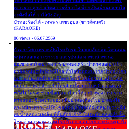
โศก เสียเถิดทอง พักความเศร้าหมอง เถิดทองจ๋า ถึงใคร
เขาจะว่า ลูกเจ้าเกิดมา จะชื่อว่าไง พี่ขอเป็นเพื่อนปลอบใจ
จะตั้งชื่อให้ ว่าไอ้บังเอิญ
บัวทองร้องไห้ - เทพพร เพชรอุบล (ซาวด์ดนตรี)
(KARAOKE)
86 views • 06.07.2569
บัวทองโศก เพราะเป็นโรครักรุม ในอกกลัดกลุ้ม โดนแฟน
หนุ่มหลอกเอา เขารวย และรูปหล่อ มาพะเน้าพะนอ
ออเซาะจนใจเบา สงสาร บัวทองเศร้า น้ำตาคลอเบ้า เฝ้า
อาลัย หนุ่มรูปหล่อหนีไกล หัวใจบัวทองระรวย บัวทองโศก
เพราะเป็นโรครักจาง ชีวิตเคว้งคว้าง เมื่อรักห่างร้างไกล
แม่ก็บอก พ่อก็สั่งจะรักใครสักครั้ง อย่าไปหวังความรวย
พลั้งไปใครจะช่วย ซื้อเปลมาไกว ให้ลูกบัวทอง เวรกรรม
ตามสนอง จึงเศร้าหมอง กลีบบัวทองต้องโรย บัวทองไม่
ตระหนัก เพราะไม่รักโคลนตม บัวทองท้องกลม เพราะลืม
ตมน้ำคลอง หลงลิ้น ที่สิ้นสัตย์ เจ้าจึงไม่ระมัด หลงกลิ่นลิ้น
โชย คำหวาน เขาวาดโรย บัวทองกลีบโรย ต้องร้อนรุม บัว
มาบานก่อนตูม ดุจไฟสุมร้อนรุมอุรา บัวทองผ่ายผอม