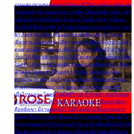
งานแต่ง เขาแซง แย่งเอาไปก่อน หัวใจอาวรณ์ มาซ่อน อยู่
ในห้องครัว ข้างนอกเจ้าสาว ส่งยิ้ม ให้คนไปทั่ว แต่เรา เฝ้า
อยู่ในครัว ทำตัวเป็นเด็ก ล้างจาน ในเมื่อ เจ้าสาว คือคน
บ้านใกล้ พึ่งพาอาศัย จำใจ ต้องไปช่วยงาน พอถึงเวลา เขา
พา กันเข้าพาขวัญ เพื่อนฝูง เฮฮาดังลั่น แต่เราล้างจาน
เดียวดาย เป็นคนพ่าย บ่มีความหมาย เคียงใจเจ้าบ่าว เป็น
คนพ่าย บ่มีความหมาย เคียงใจเจ้าบ่าว เพื่อนเจ้าสาว ยัง
เป็นบ่ได้ คือคนพ่าย ฮักคน ไม่มีใครสน เขาไม่เห็นคน ที่อยู่
ในครัว เจ้าสาว ก็มัวแต่งตัว สวยเด่น นั่งเคียงเจ้าบ่าว ที่เขา
เฝ้าคอย ใจเต้น หัวใจของเรา ลำเค็ญ ใครจะมองเห็น
ความใน ใจ เศร้า มันร้าวระบม ต้องมาขื่นขม เศร้าตรม
ท่ามความสุขี ช่วยงานเขาแต่ง แต่เรา แล้งมาหลายปี
เมื่อไรหนอจะ โชคดี ได้มีพิธีวิวาห์ หัวใจหล้า คอยไปคอย
มา คือหน้าที่เก่า หัวใจหล้า คอยไปคอยมา คือหน้าที่เก่า
คือหยังเขา มีงานแต่งแล้ว ไปล้างแต่จาน ดั่งถูกประหาร
เมื่อเขาชื่นบาน แต่เราขื่นขม โอ้ รัก ลอยลม ไม่สม ดัง ใจ
ล้างจานคอยคู่ ไม่รู้ อีกนานเท่าใด จะได้ เลื่อนขั้นบันได ได้
เป็น ตำแหน่งเจ้าสาว มันเหงา เห็นเขามีคู่ ซมดู มีคู่ก็ม่วน