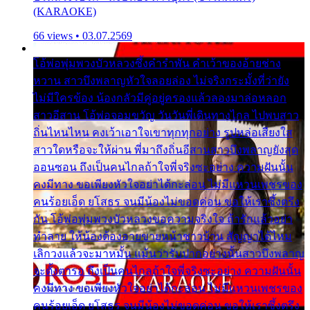
(KARAOKE)
66 views • 03.07.2569
โอ้พ่อพุ่มพวงบัวหลวงซึ้งคำรำพัน คำเว้าของอ้ายช่าง
หวาน สาวบึงพลาญหัวใจลอยล่อง ไม่จริงกระมั้งที่ว่ายัง
ไม่มีใครข้อง น้องกลัวมีคู่อยู่ครองแล้วลองมาล่อหลอก
สาวอีสาน โอ้พ่อจอมขวัญ วันวันพี่เดินทางไกล ไปพบสาว
ถิ่นไหนไหน คงเว้าเอาใจเขาทุกทุกอย่าง รูปหล่อเสียงใส
สาวใดหรือจะให้ผ่าน พี่มาถึงถิ่นอีสานสาวบึงพลาญยังสุด
ออนซอน ถึงเป็นคนไกลถ้าใจพี่จริงซะอย่าง ความฝันนั้น
คงมีทาง ขอเพียงหัวใจอย่าได้กะล่อน ไม่มีแหวนเพชรของ
คนร้อยเอ็ด ยโสธร จนมีน้องไม่ขอดค่อน ขอให้เราซึ้งตรึง
กัน โอ้พ่อพุ่มพวงบัวหลวงขอความจริงใจ ถ้ารักแล้วอย่า
ทำลาย ให้น้องต้องอายขายหน้าชาวบ้าน สัญญาได้ไหม
เลิกวงแล้วจะมาหมั้น แม้นว่ารับปากอย่างนั้นสาวบึงพลาญ
จะตั้งตารอ ถึงเป็นคนไกลถ้าใจพี่จริงซะอย่าง ความฝันนั้น
คงมีทาง ขอเพียงหัวใจอย่าได้กะล่อน ไม่มีแหวนเพชรของ
คนร้อยเอ็ด ยโสธร จนมีน้องไม่ขอดค่อน ขอให้เราซึ้งตรึง