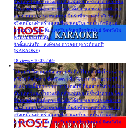
กัน แต่หวั่นจะช้ำดวงฤดี กลัวแฟนของพี่ชี้หน้าด่าทอ ก็คน
ชื่อต๋อยต้อยตุ้มตุ๋ยต่าย พี่ยังลืมได้ง่ายๆเลยหนอ แค่ตัวเรา
สาวบ้านนา แสนจะซอมซ่อ ขืนรักขืนรอคงช้ำสักวัน ถ้า
จริงเหมือนคำพร่ำเฉลย พี่อย่าเฉยรีบมาหมั้น ถ้าพี่สู่ขอ
ตามธรรมเนียม ติ๋มจะเตรียมรับเกลียวสัมพันธ์ ผิดหวังไม่
หวั่นขอยอมได้เคียง
รักติ๋มแน่หรือ - หงษ์ทอง ดาวอุดร (ซาวด์ดนตรี)
(KARAOKE)
18 views • 10.07.2569
ไม่เคยรักใครแน่หรือ อยากเชื่อถือก็ไม่กล้า ติ๋มใช่คนสวย
ตรึงใจ ติ๋มใช่งามซึ้งตรึงตรา พี่หรือจะมาหมายร่วมชีวี ก็
คนเขาลืออื้อฉาว ว่าสาวๆรุมตอมพี่ ติ๋มอยากรับรักเหมือน
กัน แต่หวั่นจะช้ำดวงฤดี กลัวแฟนของพี่ชี้หน้าด่าทอ ก็คน
ชื่อต๋อยต้อยตุ้มตุ๋ยต่าย พี่ยังลืมได้ง่ายๆเลยหนอ แค่ตัวเรา
สาวบ้านนา แสนจะซอมซ่อ ขืนรักขืนรอคงช้ำสักวัน ถ้า
จริงเหมือนคำพร่ำเฉลย พี่อย่าเฉยรีบมาหมั้น ถ้าพี่สู่ขอ
ตามธรรมเนียม ติ๋มจะเตรียมรับเกลียวสัมพันธ์ ผิดหวังไม่