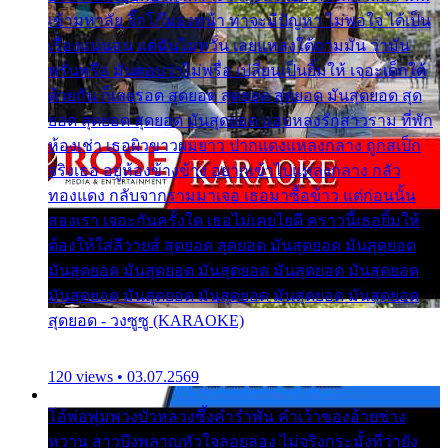
เข้ามหาลัย จิ๊กโก๊มองหน้า ท่าจะมีปัญหา ไม่พอใจ ได้เป็น
เรื่องแน่นอน แต่ฉันไม่หวั่น เลยแหลงใต้ถามมัน ว่ามัน
พรั่นพรือ มันตอบว่าไม่พรื่อ เปลี่ยนเป็นยิ้มให้ เจอะเด็กใต้
ด้วยกัน ก็เลยรอด สุดยอด สุดยอด สุดยอด มันสุดยอด สุด
ยอด สุดยอด สุดยอด มันสุดยอด แอบหลงรักสาวราม ที่พัก
ห้องเช่า เธอผิวขาวผมยาว ปากแดงแหลงกลาง ถูกสเป็ก
จริงเธอ อยู่ห้องข้างข้าง อยากเข้าไปแหลงกลาง กลัว
ทองแดง กลับจากรามมาเจอ เธอมาซื้อข้าว แต่ก่อนนั้น
สองเรา เจอะกันครั้งใด เธอไม่เคยไยดี คราวนี้เธอยิ้มให้
ต้องให้ใส่ลีวายส์ สุดยอด สุดยอด มันสุดยอด มันสุดยอด
มันสุดยอด มันสุดยอด มันสุดยอด มันสุดยอด มันสุดยอด
มันสุดยอด มันสุดยอด มันสุดยอด มันสุดยอด มันสุดยอด
สุดยอด - วงซูซู (KARAOKE)
120 views • 03.07.2569
โอ้พ่อพุ่มพวงบัวหลวงซึ้งคำรำพัน คำเว้าของอ้ายช่าง
หวาน สาวบึงพลาญหัวใจลอยล่อง ไม่จริงกระมั้งที่ว่ายัง