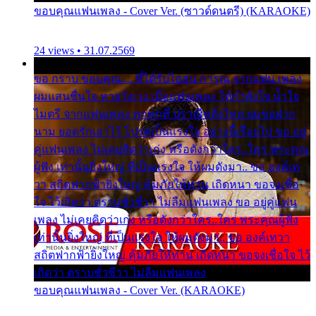
ขอบคุณแฟนเพลง - Cover Ver. (ซาวด์ดนตรี) (KARAOKE)
24 views • 31.07.2569
ขอ กราบ ขอบคุณ.... ที่ได้รับไออุ่น การุณ จากแฟน เพลง
ผมแสนชื่นใจ หายวังเวง เมื่อแฟนเพลง ให้กำลังใจ น้ำใจ
ไมตรี จากแฟนเพลง ทุกทุกที่ ปราณีหลั่งไหล ผมขอฝาก
นาม ยอดรักเอาไว้ โปรดเป็นแรงใจ อย่างนี้เรื่อยไป ขอ อยู่
คู่แฟนเพลง ไม่เคยคิดว่าเก่ง หรือดังกว่าใคร..ใคร พระคุณ
ผู้ฟัง เท่านั้นยิ่งใหญ่ ที่เป็นแรงใจ ให้ผมดังมา.. ขอ องค์เท
วา สถิตฟากฟ้ายิ่งใหญ่ คุ้มภัยให้ท่าน เถิดหนา ขอจงเชื่อ
ใจ ไว้เถิดว่า ตราบชั่วชีวา ไม่ลืมแฟนเพลง ขอ อยู่คู่แฟน
เพลง ไม่เคยคิดว่าเก่ง หรือดังกว่าใคร..ใคร พระคุณผู้ฟัง
เท่านั้นยิ่งใหญ่ ที่เป็นแรงใจ ให้ผมดังมา.. ขอ องค์เทวา
สถิตฟากฟ้ายิ่งใหญ่ คุ้มภัยให้ท่าน เถิดหนา ขอจงเชื่อใจ ไว้
เถิดว่า ตราบชั่วชีวา ไม่ลืมแฟนเพลง
ขอบคุณแฟนเพลง - Cover Ver. (KARAOKE)