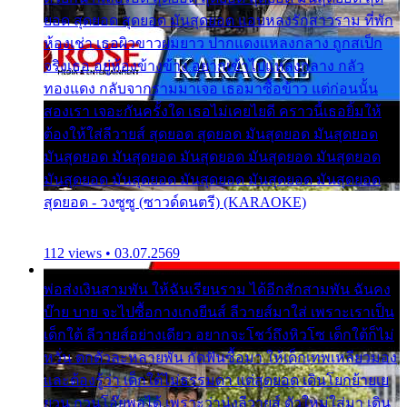
ยอด สุดยอด สุดยอด มันสุดยอด แอบหลงรักสาวราม ที่พัก
ห้องเช่า เธอผิวขาวผมยาว ปากแดงแหลงกลาง ถูกสเป็ก
จริงเธอ อยู่ห้องข้างข้าง อยากเข้าไปแหลงกลาง กลัว
ทองแดง กลับจากรามมาเจอ เธอมาซื้อข้าว แต่ก่อนนั้น
สองเรา เจอะกันครั้งใด เธอไม่เคยไยดี คราวนี้เธอยิ้มให้
ต้องให้ใส่ลีวายส์ สุดยอด สุดยอด มันสุดยอด มันสุดยอด
มันสุดยอด มันสุดยอด มันสุดยอด มันสุดยอด มันสุดยอด
มันสุดยอด มันสุดยอด มันสุดยอด มันสุดยอด มันสุดยอด
สุดยอด - วงซูซู (ซาวด์ดนตรี) (KARAOKE)
112 views • 03.07.2569
พ่อส่งเงินสามพัน ให้ฉันเรียนราม ได้อีกสักสามพัน ฉันคง
บ๊าย บาย จะไปซื้อกางเกงยีนส์ ลีวายส์มาใส่ เพราะเราเป็น
เด็กใต้ ลีวายส์อย่างเดียว อยากจะโชว์ถึงหิวโซ เด็กใต้ก็ไม่
หวั่น ตกตัวละหลายพัน กัดฟันซื้อมา ให้เด็กเทพเหลียวมอง
และต้องรู้ว่า เด็กใต้ไม่ธรรมดา แต่สุดยอด เดินโยกย้ายเย
ยวน กวนโอ๊ยพอได้ เพราะว่านุ่งลีวายส์ ตัวใหม่ใส่มา เดิน