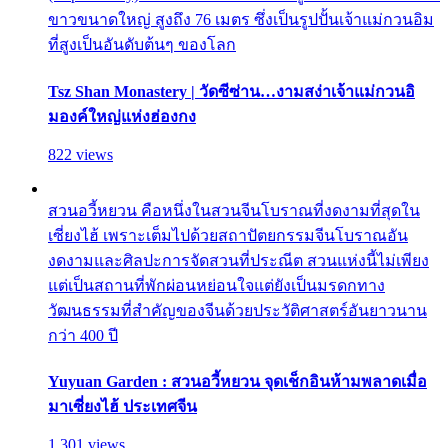
ขาวขนาดใหญ่ สูงถึง 76 เมตร ซึ่งเป็นรูปปั้นเจ้าแม่กวนอิม
ที่สูงเป็นอันดับต้นๆ ของโลก
Tsz Shan Monastery | วัดซีซ่าน…งามสง่าเจ้าแม่กวนอิ
มองค์ใหญ่แห่งฮ่องกง
822 views
สวนอวี้หยวน คือหนึ่งในสวนจีนโบราณที่งดงามที่สุดใน
เซี่ยงไฮ้ เพราะเต็มไปด้วยสถาปัตยกรรมจีนโบราณอัน
งดงามและศิลปะการจัดสวนที่ประณีต สวนแห่งนี้ไม่เพียง
แต่เป็นสถานที่พักผ่อนหย่อนใจแต่ยังเป็นมรดกทาง
วัฒนธรรมที่สำคัญของจีนด้วยประวัติศาสตร์อันยาวนาน
กว่า 400 ปี
Yuyuan Garden : สวนอวี้หยวน จุดเช็กอินห้ามพลาดเมื่อ
มาเซี่ยงไฮ้ ประเทศจีน
1,301 views