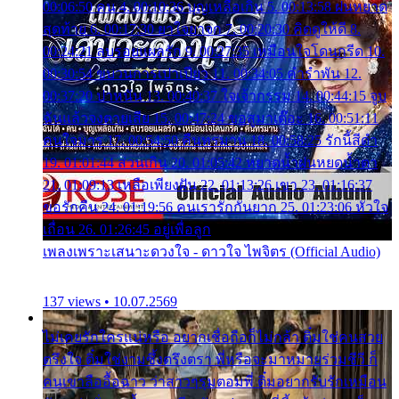
00:06:50 คน 4. 00:10:36 บุญเหลือเกิน 5. 00:13:58 ฝนหยาด
สุดท้าย 6. 00:17:30 ยาใจยาจก 7. 00:20:30 คิดดูให้ดี 8.
00:24:21 ลบรอยแผลรัก 9. 00:27:35 เหมือนใจโดนกรีด 10.
00:30:54 ขบวนการเปาเปียว 11. 00:34:05 คำรำพัน 12.
00:37:20 ปาหนัน 13. 00:40:37 ใจเจ้ากรรม 14. 00:44:15 จูบ
ฉันแล้วจงตายเสีย 15. 00:47:24 ขอสูมาเต๊อะ 16. 00:51:11
คนใจมาร 17. 00:54:50 คืนทรมาน 18. 00:58:25 รักนี้สีดำ
19. 01:01:44 ส่วนเกิน 20. 01:05:42 หยาดน้ำฝนหยดน้ำตา
21. 01:09:13 เหลือเพียงฝัน 22. 01:13:26 เขา 23. 01:16:37
ขอรักคืน 24. 01:19:56 คนเรารักกันยาก 25. 01:23:06 หัวใจ
เถื่อน 26. 01:26:45 อยู่เพื่อลูก
เพลงเพราะเสนาะดวงใจ - ดาวใจ ไพจิตร (Official Audio)
137 views • 10.07.2569
ไม่เคยรักใครแน่หรือ อยากเชื่อถือก็ไม่กล้า ติ๋มใช่คนสวย
ตรึงใจ ติ๋มใช่งามซึ้งตรึงตรา พี่หรือจะมาหมายร่วมชีวี ก็
คนเขาลืออื้อฉาว ว่าสาวๆรุมตอมพี่ ติ๋มอยากรับรักเหมือน