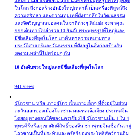
และความสำเร็จของมนุษย์ นั่นคือพระพุทธรูปที่ใหญ่ที่สุด
ในโลก สิ่งก่อสร้างอันยิ่งใหญ่เหล่านี้ เป็นเครื่องพิสูจน์ถึง
ความศรัทธา และความทุ่มเทที่ฝังรากลึกในวัฒนธรรม
และจิตวิญญาณของคนในชาติต่างๆ Palanla จะพาคุณ
ออกเดินทางไปสำรวจ 10 อันดับพระพุทธรูปที่ใหญ่และ
มีชื่อเสียงที่สุดในโลก มาค้นหาความหมายทาง
ประวัติศาสตร์และวัฒนธรรมที่ฝังอยู่ในสิ่งก่อสร้างอัน
งดงามเหล่านี้ไปพร้อมๆ กัน
10 อันดับพระใหญ่และมีชื่อเสียงที่สุดในโลก
941 views
ผู่โถวซาน หรือ เกาะผู่โถว เป็นเกาะเล็กๆ ที่ตั้งอยู่ในส่วน
ตะวันออกของเมืองโจวซาน มณฑลเจ้อเจียง ประเทศจีน
โดยอยู่ทางตอนใต้ของนครเซี่ยงไฮ้ ผู่โถวซานเป็น 1 ใน 4
พุทธคีรีหรือภูเขาศักดิ์สิทธิ์ของจีน ชาวพุทธจีนเชื่อกันว่าผู่
โถวซานเป็นที่ประทับและตรัสรู้ของพระโพธิสัตว์กวนอิม