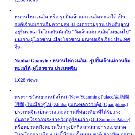
หนานไห่กวนอิม หรือ รูปปั้นเจ้าแม่กวนอิมทะเลใต้ เป็น
องค์เจ้าแม่กวนอิมความสูง 33 เมตรรวมฐาน ประดิษฐาน
อยู่ริมทะเล ไม่ไกลกันนักกับ “วัดเจ้าแม่กวนอิมไม่ยอมไป”
บนเกาะผู่โถวซาน เมืองโจวซาน มณฑลเจ้อเจียง ประเทศ
จีน
Nanhai Guanyin : หนานไห่กวนอิม...รูปปั้นเจ้าแม่กวนอิม
ทะเลใต้, ผู่โถวซาน ประเทศจีน
1,028 views
พระราชวังหยวนหมิงใหม่ (New Yuanming Palace/宮新園
明園) ในเมืองจูไห่ (Zhuhai) มณฑลกวางตุ้ง (Quangdong)
ประเทศจีน เป็นสวนและสถานที่ท่องเที่ยวที่ได้รับแรง
บันดาลใจจากพระราชวังฤดูร้อนเก่า (Old Summer Palace)
หรือหยวนหมิงหยวนในกรุงปักกิ่ง สวนสาธารณะขนาด
ใหญ่ใจกลางเมืองแห่งนี้มีครบทั้งธรรมชาติ สถาปัตยกรรม