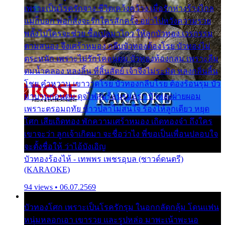
เพราะเป็นโรครักจาง ชีวิตเคว้งคว้าง เมื่อรักห่างร้างไกล
แม่ก็บอก พ่อก็สั่งจะรักใครสักครั้ง อย่าไปหวังความรวย
พลั้งไปใครจะช่วย ซื้อเปลมาไกว ให้ลูกบัวทอง เวรกรรม
ตามสนอง จึงเศร้าหมอง กลีบบัวทองต้องโรย บัวทองไม่
ตระหนัก เพราะไม่รักโคลนตม บัวทองท้องกลม เพราะลืม
ตมน้ำคลอง หลงลิ้น ที่สิ้นสัตย์ เจ้าจึงไม่ระมัด หลงกลิ่นลิ้น
โชย คำหวาน เขาวาดโรย บัวทองกลีบโรย ต้องร้อนรุม บัว
มาบานก่อนตูม ดุจไฟสุมร้อนรุมอุรา บัวทองผ่ายผอม
เพราะตรอมฤทัย ข้าวปลาไม่สนใจ ร้องไห้ลูกเดียว หยุด
โศก เสียเถิดทอง พักความเศร้าหมอง เถิดทองจ๋า ถึงใคร
เขาจะว่า ลูกเจ้าเกิดมา จะชื่อว่าไง พี่ขอเป็นเพื่อนปลอบใจ
จะตั้งชื่อให้ ว่าไอ้บังเอิญ
บัวทองร้องไห้ - เทพพร เพชรอุบล (ซาวด์ดนตรี)
(KARAOKE)
94 views • 06.07.2569
บัวทองโศก เพราะเป็นโรครักรุม ในอกกลัดกลุ้ม โดนแฟน
หนุ่มหลอกเอา เขารวย และรูปหล่อ มาพะเน้าพะนอ