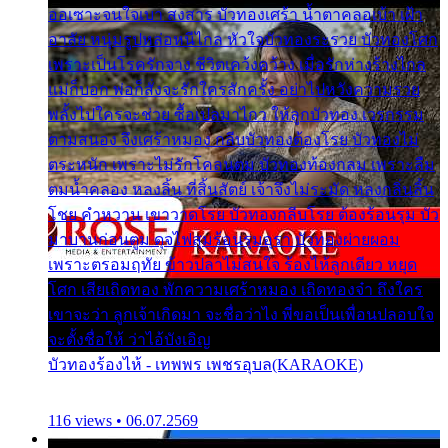
ออเซาะจนใจเบา สงสาร บัวทองเศร้า น้ำตาคลอเบ้า เฝ้า
อาลัย หนุ่มรูปหล่อหนีไกล หัวใจบัวทองระรวย บัวทองโศก
เพราะเป็นโรครักจาง ชีวิตเคว้งคว้าง เมื่อรักห่างร้างไกล
แม่ก็บอก พ่อก็สั่งจะรักใครสักครั้ง อย่าไปหวังความรวย
พลั้งไปใครจะช่วย ซื้อเปลมาไกว ให้ลูกบัวทอง เวรกรรม
ตามสนอง จึงเศร้าหมอง กลีบบัวทองต้องโรย บัวทองไม่
ตระหนัก เพราะไม่รักโคลนตม บัวทองท้องกลม เพราะลืม
ตมน้ำคลอง หลงลิ้น ที่สิ้นสัตย์ เจ้าจึงไม่ระมัด หลงกลิ่นลิ้น
โชย คำหวาน เขาวาดโรย บัวทองกลีบโรย ต้องร้อนรุม บัว
มาบานก่อนตูม ดุจไฟสุมร้อนรุมอุรา บัวทองผ่ายผอม
เพราะตรอมฤทัย ข้าวปลาไม่สนใจ ร้องไห้ลูกเดียว หยุด
โศก เสียเถิดทอง พักความเศร้าหมอง เถิดทองจ๋า ถึงใคร
เขาจะว่า ลูกเจ้าเกิดมา จะชื่อว่าไง พี่ขอเป็นเพื่อนปลอบใจ
จะตั้งชื่อให้ ว่าไอ้บังเอิญ
บัวทองร้องไห้ - เทพพร เพชรอุบล(KARAOKE)
116 views • 06.07.2569