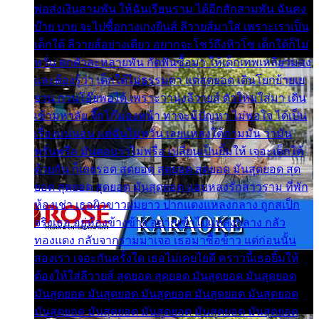
พ่อส่งเงินสามพัน ให้ฉันเรียนราม ได้อีกสักสามพัน ฉันคง
บ๊าย บาย จะไปซื้อกางเกงยีนส์ ลีวายส์มาใส่ เพราะเราเป็น
เด็กใต้ ลีวายส์อย่างเดียว อยากจะโชว์ถึงหิวโซ เด็กใต้ก็ไม่
หวั่น ตกตัวละหลายพัน กัดฟันซื้อมา ให้เด็กเทพเหลียวมอง
และต้องรู้ว่า เด็กใต้ไม่ธรรมดา แต่สุดยอด เดินโยกย้ายเย
ยวน กวนโอ๊ยพอได้ เพราะว่านุ่งลีวายส์ ตัวใหม่ใส่มา เดิน
เข้ามหาลัย จิ๊กโก๊มองหน้า ท่าจะมีปัญหา ไม่พอใจ ได้เป็น
เรื่องแน่นอน แต่ฉันไม่หวั่น เลยแหลงใต้ถามมัน ว่ามัน
พรั่นพรือ มันตอบว่าไม่พรื่อ เปลี่ยนเป็นยิ้มให้ เจอะเด็กใต้
ด้วยกัน ก็เลยรอด สุดยอด สุดยอด สุดยอด มันสุดยอด สุด
ยอด สุดยอด สุดยอด มันสุดยอด แอบหลงรักสาวราม ที่พัก
ห้องเช่า เธอผิวขาวผมยาว ปากแดงแหลงกลาง ถูกสเป็ก
จริงเธอ อยู่ห้องข้างข้าง อยากเข้าไปแหลงกลาง กลัว
ทองแดง กลับจากรามมาเจอ เธอมาซื้อข้าว แต่ก่อนนั้น
สองเรา เจอะกันครั้งใด เธอไม่เคยไยดี คราวนี้เธอยิ้มให้
ต้องให้ใส่ลีวายส์ สุดยอด สุดยอด มันสุดยอด มันสุดยอด
มันสุดยอด มันสุดยอด มันสุดยอด มันสุดยอด มันสุดยอด
มันสุดยอด มันสุดยอด มันสุดยอด มันสุดยอด มันสุดยอด