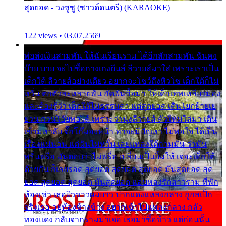
สุดยอด - วงซูซู (ซาวด์ดนตรี) (KARAOKE)
122 views • 03.07.2569
พ่อส่งเงินสามพัน ให้ฉันเรียนราม ได้อีกสักสามพัน ฉันคง
บ๊าย บาย จะไปซื้อกางเกงยีนส์ ลีวายส์มาใส่ เพราะเราเป็น
เด็กใต้ ลีวายส์อย่างเดียว อยากจะโชว์ถึงหิวโซ เด็กใต้ก็ไม่
หวั่น ตกตัวละหลายพัน กัดฟันซื้อมา ให้เด็กเทพเหลียวมอง
และต้องรู้ว่า เด็กใต้ไม่ธรรมดา แต่สุดยอด เดินโยกย้ายเย
ยวน กวนโอ๊ยพอได้ เพราะว่านุ่งลีวายส์ ตัวใหม่ใส่มา เดิน
เข้ามหาลัย จิ๊กโก๊มองหน้า ท่าจะมีปัญหา ไม่พอใจ ได้เป็น
เรื่องแน่นอน แต่ฉันไม่หวั่น เลยแหลงใต้ถามมัน ว่ามัน
พรั่นพรือ มันตอบว่าไม่พรื่อ เปลี่ยนเป็นยิ้มให้ เจอะเด็กใต้
ด้วยกัน ก็เลยรอด สุดยอด สุดยอด สุดยอด มันสุดยอด สุด
ยอด สุดยอด สุดยอด มันสุดยอด แอบหลงรักสาวราม ที่พัก
ห้องเช่า เธอผิวขาวผมยาว ปากแดงแหลงกลาง ถูกสเป็ก
จริงเธอ อยู่ห้องข้างข้าง อยากเข้าไปแหลงกลาง กลัว
ทองแดง กลับจากรามมาเจอ เธอมาซื้อข้าว แต่ก่อนนั้น