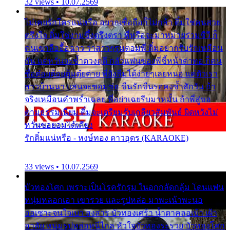
32 views • 10.07.2569
ไม่เคยรักใครแน่หรือ อยากเชื่อถือก็ไม่กล้า ติ๋มใช่คนสวย
ตรึงใจ ติ๋มใช่งามซึ้งตรึงตรา พี่หรือจะมาหมายร่วมชีวี ก็
คนเขาลืออื้อฉาว ว่าสาวๆรุมตอมพี่ ติ๋มอยากรับรักเหมือน
กัน แต่หวั่นจะช้ำดวงฤดี กลัวแฟนของพี่ชี้หน้าด่าทอ ก็คน
ชื่อต๋อยต้อยตุ้มตุ๋ยต่าย พี่ยังลืมได้ง่ายๆเลยหนอ แค่ตัวเรา
สาวบ้านนา แสนจะซอมซ่อ ขืนรักขืนรอคงช้ำสักวัน ถ้า
จริงเหมือนคำพร่ำเฉลย พี่อย่าเฉยรีบมาหมั้น ถ้าพี่สู่ขอ
ตามธรรมเนียม ติ๋มจะเตรียมรับเกลียวสัมพันธ์ ผิดหวังไม่
หวั่นขอยอมได้เคียง
รักติ๋มแน่หรือ - หงษ์ทอง ดาวอุดร (KARAOKE)
33 views • 10.07.2569
บัวทองโศก เพราะเป็นโรครักรุม ในอกกลัดกลุ้ม โดนแฟน
หนุ่มหลอกเอา เขารวย และรูปหล่อ มาพะเน้าพะนอ
ออเซาะจนใจเบา สงสาร บัวทองเศร้า น้ำตาคลอเบ้า เฝ้า
อาลัย หนุ่มรูปหล่อหนีไกล หัวใจบัวทองระรวย บัวทองโศก