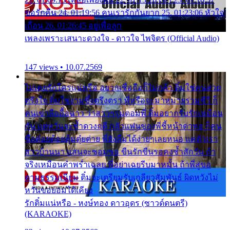
ขอรักคืน 24. 01:19:56 คนเรารักกันยาก 25. 01:23:06 หัวใจ
เถื่อน 26. 01:26:45 อยู่เพื่อลูก
เพลงเพราะเสนาะดวงใจ - ดาวใจ ไพจิตร (Official Audio)
147 views • 10.07.2569
ไม่เคยรักใครแน่หรือ อยากเชื่อถือก็ไม่กล้า ติ๋มใช่คนสวย
ตรึงใจ ติ๋มใช่งามซึ้งตรึงตรา พี่หรือจะมาหมายร่วมชีวี ก็
คนเขาลืออื้อฉาว ว่าสาวๆรุมตอมพี่ ติ๋มอยากรับรักเหมือน
กัน แต่หวั่นจะช้ำดวงฤดี กลัวแฟนของพี่ชี้หน้าด่าทอ ก็คน
ชื่อต๋อยต้อยตุ้มตุ๋ยต่าย พี่ยังลืมได้ง่ายๆเลยหนอ แค่ตัวเรา
สาวบ้านนา แสนจะซอมซ่อ ขืนรักขืนรอคงช้ำสักวัน ถ้า
จริงเหมือนคำพร่ำเฉลย พี่อย่าเฉยรีบมาหมั้น ถ้าพี่สู่ขอ
ตามธรรมเนียม ติ๋มจะเตรียมรับเกลียวสัมพันธ์ ผิดหวังไม่
หวั่นขอยอมได้เคียง
รักติ๋มแน่หรือ - หงษ์ทอง ดาวอุดร (ซาวด์ดนตรี)
(KARAOKE)