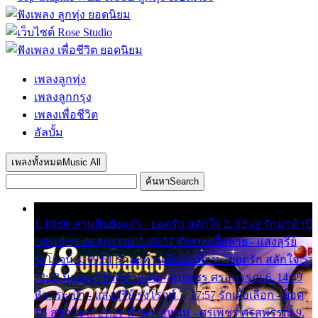
เพลงลูกทุ่ง
เพลงลูกกรุง
เพลงเพื่อชีวิต
อัลบั้ม
เพลงทั้งหมด
Music All
ค้นหา
Search
1. 00:00 สามสิบยังแจ๋ว - ยอดรัก สลักใจ 2. 02:49 รักมาห้าปี
- ศรเพชร ศรสุพรรณ 3. 05:57 รักสาวเสื้อลาย - แสงสุรีย์
รุ่งโรจน์ 4. 09:51 รักสะท้านดินสะเทือน - ยอดรัก สลักใจ 5.
12:23 มอเตอร์ไซค์ทำหล่น - ศรเพชร ศรสุพรรณ 6. 14:49
หิ้วกระเป๋า - แสงสุรีย์ รุ่งโรจน์ 7. 17:57 รักเผื่อเลือก - ยอด
รัก สลักใจ 8. 21:21 น้ำตาไอ้หนุ่ม - ศรเพชร ศรสุพรรณ 9.