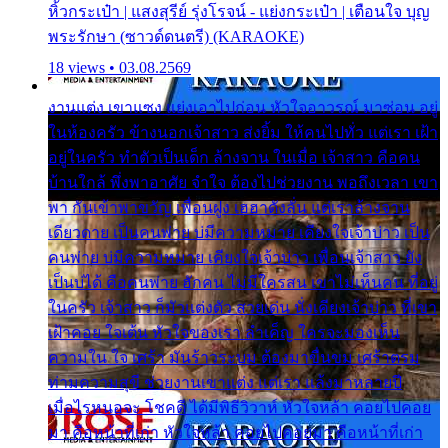
หิ้วกระเป๋า | แสงสุรีย์ รุ่งโรจน์ - แย่งกระเป๋า | เตือนใจ บุญ
พระรักษา (ซาวด์ดนตรี) (KARAOKE)
18 views • 03.08.2569
งานแต่ง เขาแซง แย่งเอาไปก่อน หัวใจอาวรณ์ มาซ่อน อยู่
ในห้องครัว ข้างนอกเจ้าสาว ส่งยิ้ม ให้คนไปทั่ว แต่เรา เฝ้า
อยู่ในครัว ทำตัวเป็นเด็ก ล้างจาน ในเมื่อ เจ้าสาว คือคน
บ้านใกล้ พึ่งพาอาศัย จำใจ ต้องไปช่วยงาน พอถึงเวลา เขา
พา กันเข้าพาขวัญ เพื่อนฝูง เฮฮาดังลั่น แต่เราล้างจาน
เดียวดาย เป็นคนพ่าย บ่มีความหมาย เคียงใจเจ้าบ่าว เป็น
คนพ่าย บ่มีความหมาย เคียงใจเจ้าบ่าว เพื่อนเจ้าสาว ยัง
เป็นบ่ได้ คือคนพ่าย ฮักคน ไม่มีใครสน เขาไม่เห็นคน ที่อยู่
ในครัว เจ้าสาว ก็มัวแต่งตัว สวยเด่น นั่งเคียงเจ้าบ่าว ที่เขา
เฝ้าคอย ใจเต้น หัวใจของเรา ลำเค็ญ ใครจะมองเห็น
ความใน ใจ เศร้า มันร้าวระบม ต้องมาขื่นขม เศร้าตรม
ท่ามความสุขี ช่วยงานเขาแต่ง แต่เรา แล้งมาหลายปี
เมื่อไรหนอจะ โชคดี ได้มีพิธีวิวาห์ หัวใจหล้า คอยไปคอย
มา คือหน้าที่เก่า หัวใจหล้า คอยไปคอยมา คือหน้าที่เก่า