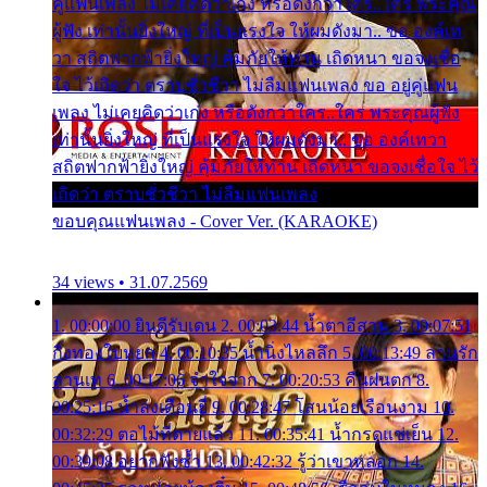
คู่แฟนเพลง ไม่เคยคิดว่าเก่ง หรือดังกว่าใคร..ใคร พระคุณ
ผู้ฟัง เท่านั้นยิ่งใหญ่ ที่เป็นแรงใจ ให้ผมดังมา.. ขอ องค์เท
วา สถิตฟากฟ้ายิ่งใหญ่ คุ้มภัยให้ท่าน เถิดหนา ขอจงเชื่อ
ใจ ไว้เถิดว่า ตราบชั่วชีวา ไม่ลืมแฟนเพลง ขอ อยู่คู่แฟน
เพลง ไม่เคยคิดว่าเก่ง หรือดังกว่าใคร..ใคร พระคุณผู้ฟัง
เท่านั้นยิ่งใหญ่ ที่เป็นแรงใจ ให้ผมดังมา.. ขอ องค์เทวา
สถิตฟากฟ้ายิ่งใหญ่ คุ้มภัยให้ท่าน เถิดหนา ขอจงเชื่อใจ ไว้
เถิดว่า ตราบชั่วชีวา ไม่ลืมแฟนเพลง
ขอบคุณแฟนเพลง - Cover Ver. (KARAOKE)
34 views • 31.07.2569
1. 00:00:00 ยินดีรับเดน 2. 00:03:44 น้ำตาอีสาน 3. 00:07:51
กิ่งทองใบหยก 4. 00:10:35 น้ำนิ่งไหลลึก 5. 00:13:49 ลานรัก
ลานเท 6. 00:17:06 จำใจจาก 7. 00:20:53 คืนฝนตก 8.
00:25:16 น้ำลงเดือนยี่ 9. 00:28:47 โสนน้อยเรือนงาม 10.
00:32:29 ตอไม้ที่ตายแล้ว 11. 00:35:41 น้ำกรดแช่เย็น 12.
00:39:08 อยากฟังซ้ำ 13. 00:42:32 รู้ว่าเขาหลอก 14.