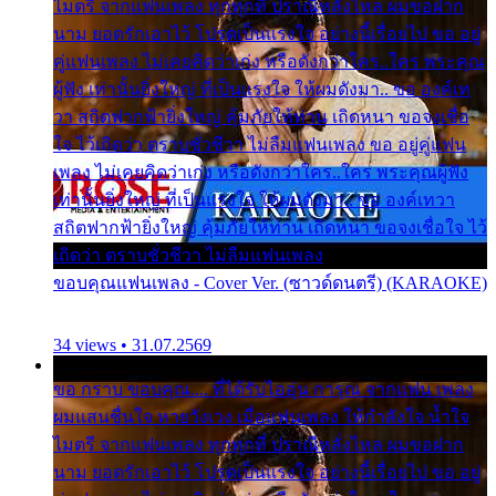
ไมตรี จากแฟนเพลง ทุกทุกที่ ปราณีหลั่งไหล ผมขอฝาก
นาม ยอดรักเอาไว้ โปรดเป็นแรงใจ อย่างนี้เรื่อยไป ขอ อยู่
คู่แฟนเพลง ไม่เคยคิดว่าเก่ง หรือดังกว่าใคร..ใคร พระคุณ
ผู้ฟัง เท่านั้นยิ่งใหญ่ ที่เป็นแรงใจ ให้ผมดังมา.. ขอ องค์เท
วา สถิตฟากฟ้ายิ่งใหญ่ คุ้มภัยให้ท่าน เถิดหนา ขอจงเชื่อ
ใจ ไว้เถิดว่า ตราบชั่วชีวา ไม่ลืมแฟนเพลง ขอ อยู่คู่แฟน
เพลง ไม่เคยคิดว่าเก่ง หรือดังกว่าใคร..ใคร พระคุณผู้ฟัง
เท่านั้นยิ่งใหญ่ ที่เป็นแรงใจ ให้ผมดังมา.. ขอ องค์เทวา
สถิตฟากฟ้ายิ่งใหญ่ คุ้มภัยให้ท่าน เถิดหนา ขอจงเชื่อใจ ไว้
เถิดว่า ตราบชั่วชีวา ไม่ลืมแฟนเพลง
ขอบคุณแฟนเพลง - Cover Ver. (ซาวด์ดนตรี) (KARAOKE)
34 views • 31.07.2569
ขอ กราบ ขอบคุณ.... ที่ได้รับไออุ่น การุณ จากแฟน เพลง
ผมแสนชื่นใจ หายวังเวง เมื่อแฟนเพลง ให้กำลังใจ น้ำใจ
ไมตรี จากแฟนเพลง ทุกทุกที่ ปราณีหลั่งไหล ผมขอฝาก
นาม ยอดรักเอาไว้ โปรดเป็นแรงใจ อย่างนี้เรื่อยไป ขอ อยู่