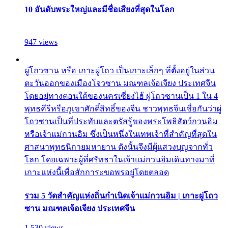
10 อันดับพระใหญ่และมีชื่อเสียงที่สุดในโลก
947 views
ผู่โถวซาน หรือ เกาะผู่โถว เป็นเกาะเล็กๆ ที่ตั้งอยู่ในส่วน
ตะวันออกของเมืองโจวซาน มณฑลเจ้อเจียง ประเทศจีน
โดยอยู่ทางตอนใต้ของนครเซี่ยงไฮ้ ผู่โถวซานเป็น 1 ใน 4
พุทธคีรีหรือภูเขาศักดิ์สิทธิ์ของจีน ชาวพุทธจีนเชื่อกันว่าผู่
โถวซานเป็นที่ประทับและตรัสรู้ของพระโพธิสัตว์กวนอิม
หรือเจ้าแม่กวนอิม ซึ่งเป็นหนึ่งในเทพเจ้าที่สำคัญที่สุดใน
ศาสนาพุทธนิกายมหายาน ดังนั้นจึงมีผู้แสวงบุญจากทั่ว
โลก โดยเฉพาะผู้ที่ศรัทธาในเจ้าแม่กวนอิมเดินทางมาที่
เกาะแห่งนี้เพื่อสักการะขอพรอยู่โดยตลอด
รวม 5 วัดสำคัญแห่งถิ่นกำเนิดเจ้าแม่กวนอิม | เกาะผู่โถว
ซาน มณฑลเจ้อเจียง ประเทศจีน
1,530 views