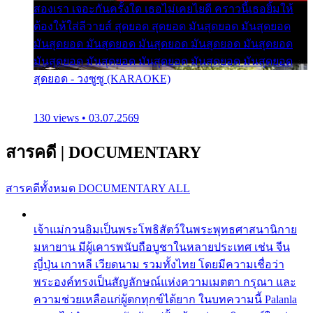
สองเรา เจอะกันครั้งใด เธอไม่เคยไยดี คราวนี้เธอยิ้มให้
ต้องให้ใส่ลีวายส์ สุดยอด สุดยอด มันสุดยอด มันสุดยอด
มันสุดยอด มันสุดยอด มันสุดยอด มันสุดยอด มันสุดยอด
มันสุดยอด มันสุดยอด มันสุดยอด มันสุดยอด มันสุดยอด
สุดยอด - วงซูซู (KARAOKE)
130 views • 03.07.2569
สารคดี
|
DOCUMENTARY
สารคดีทั้งหมด
DOCUMENTARY ALL
เจ้าแม่กวนอิมเป็นพระโพธิสัตว์ในพระพุทธศาสนานิกาย
มหายาน มีผู้เคารพนับถือบูชาในหลายประเทศ เช่น จีน
ญี่ปุ่น เกาหลี เวียดนาม รวมทั้งไทย โดยมีความเชื่อว่า
พระองค์ทรงเป็นสัญลักษณ์แห่งความเมตตา กรุณา และ
ความช่วยเหลือแก่ผู้ตกทุกข์ได้ยาก ในบทความนี้ Palanla