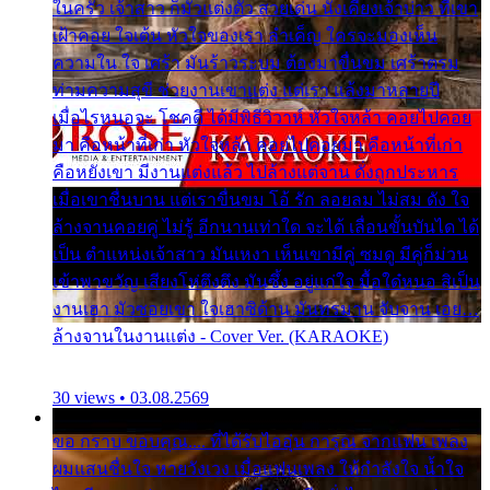
ในครัว เจ้าสาว ก็มัวแต่งตัว สวยเด่น นั่งเคียงเจ้าบ่าว ที่เขา
เฝ้าคอย ใจเต้น หัวใจของเรา ลำเค็ญ ใครจะมองเห็น
ความใน ใจ เศร้า มันร้าวระบม ต้องมาขื่นขม เศร้าตรม
ท่ามความสุขี ช่วยงานเขาแต่ง แต่เรา แล้งมาหลายปี
เมื่อไรหนอจะ โชคดี ได้มีพิธีวิวาห์ หัวใจหล้า คอยไปคอย
มา คือหน้าที่เก่า หัวใจหล้า คอยไปคอยมา คือหน้าที่เก่า
คือหยังเขา มีงานแต่งแล้ว ไปล้างแต่จาน ดั่งถูกประหาร
เมื่อเขาชื่นบาน แต่เราขื่นขม โอ้ รัก ลอยลม ไม่สม ดัง ใจ
ล้างจานคอยคู่ ไม่รู้ อีกนานเท่าใด จะได้ เลื่อนขั้นบันได ได้
เป็น ตำแหน่งเจ้าสาว มันเหงา เห็นเขามีคู่ ซมดู มีคู่ก็ม่วน
เข้าพาขวัญ เสียงโห่ตึงตึง มันซึ้ง อยู่แก่ใจ มื้อใด๋หนอ สิเป็น
งานเฮา มัวซอยเขา ใจเฮาซิด้าน มันทรมาน จับจาน เอย…
ล้างจานในงานแต่ง - Cover Ver. (KARAOKE)
30 views • 03.08.2569
ขอ กราบ ขอบคุณ.... ที่ได้รับไออุ่น การุณ จากแฟน เพลง
ผมแสนชื่นใจ หายวังเวง เมื่อแฟนเพลง ให้กำลังใจ น้ำใจ