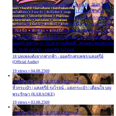
24:27 สามเณรกำพร้า - แสงสุรีย์ รุ่งโรจน์ 10. 28:08 ไม่มี
เวลาไปหาเมียน้อย - ยอดรัก สลักใจ 11. 31:29 ชีวิตไอ้
ธรรม - ศรเพชร ศรสุพรรณ 12. 35:26 ทหารอากาศขาดรัก
- แสงสุรีย์ รุ่งโรจน์ 13. 39:01 คนหัวใจโทรม - ยอดรัก สลัก
ใจ 14. 42:49 ไอ้หวังตายแน่ - ศรเพชร ศรสุพรรณ 15. 46:35
ธาตุแท้ของเธอ - แสงสุรีย์ รุ่งโรจน์ 16. 49:57 กำนันกำใน -
ยอดรัก สลักใจ 17. 52:29 สาวบริสุทธิ์ - ศรเพชร ศรสุพรรณ
18. 56:05 แต๋วจ๋า - แสงสุรีย์ รุ่งโรจน์
18 บทเพลงดังจากฟากฟ้า - ยอดรัก/ศรเพชร/แสงสุรีย์
(Official Audio)
19 views • 04.08.2569
1. 00:00 หิ้วกระเป๋า 2. 03:30 แย่งกระเป๋า
หิ้วกระเป๋า | แสงสุรีย์ รุ่งโรจน์ - แย่งกระเป๋า | เตือนใจ บุญ
พระรักษา (KARAOKE)
19 views • 03.08.2569
1. 00:00 หิ้วกระเป๋า 2. 03:30 แย่งกระเป๋า