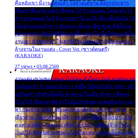
คือหยังเขา มีงานแต่งแล้ว ไปล้างแต่จาน ดั่งถูกประหาร
เมื่อเขาชื่นบาน แต่เราขื่นขม โอ้ รัก ลอยลม ไม่สม ดัง ใจ
ล้างจานคอยคู่ ไม่รู้ อีกนานเท่าใด จะได้ เลื่อนขั้นบันได ได้
เป็น ตำแหน่งเจ้าสาว มันเหงา เห็นเขามีคู่ ซมดู มีคู่ก็ม่วน
เข้าพาขวัญ เสียงโห่ตึงตึง มันซึ้ง อยู่แก่ใจ มื้อใด๋หนอ สิเป็น
งานเฮา มัวซอยเขา ใจเฮาซิด้าน มันทรมาน จับจาน เอย…
ล้างจานในงานแต่ง - Cover Ver. (ซาวด์ดนตรี)
(KARAOKE)
27 views • 03.08.2569
งานแต่ง เขาแซง แย่งเอาไปก่อน หัวใจอาวรณ์ มาซ่อน อยู่
ในห้องครัว ข้างนอกเจ้าสาว ส่งยิ้ม ให้คนไปทั่ว แต่เรา เฝ้า
อยู่ในครัว ทำตัวเป็นเด็ก ล้างจาน ในเมื่อ เจ้าสาว คือคน
บ้านใกล้ พึ่งพาอาศัย จำใจ ต้องไปช่วยงาน พอถึงเวลา เขา
พา กันเข้าพาขวัญ เพื่อนฝูง เฮฮาดังลั่น แต่เราล้างจาน
เดียวดาย เป็นคนพ่าย บ่มีความหมาย เคียงใจเจ้าบ่าว เป็น
คนพ่าย บ่มีความหมาย เคียงใจเจ้าบ่าว เพื่อนเจ้าสาว ยัง
เป็นบ่ได้ คือคนพ่าย ฮักคน ไม่มีใครสน เขาไม่เห็นคน ที่อยู่