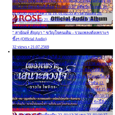
00:45:25 รอหน่อยน้องติ๋ม 15. 00:48:56 เรือล่มในหนอง 16.
00:51:43 บัตรเชิญสีเลือด 17. 00:56:07 อดีตรักโรงทอ 18.
01:00:00 เขมรไล่ควาย 19. 01:02:55 สาวสวนแตง 20.
01:05:51 แอบมอง 21. 01:09:27 พบรักปากน้ำโพ 22.
01:13:06 สายัณห์เมา
" สายัณห์ สัญญา " ขวัญใจคนเดิม - รวมเพลงดังเพราะๆ
ซึ้งๆ (Official Audio)
32 views • 21.07.2569
1. 00:00:00 ทำไมทำฉันได้ 2. 00:03:20 นางฟ้าสลัม 3.
00:06:50 คน 4. 00:10:36 บุญเหลือเกิน 5. 00:13:58 ฝนหยาด
สุดท้าย 6. 00:17:30 ยาใจยาจก 7. 00:20:30 คิดดูให้ดี 8.
00:24:21 ลบรอยแผลรัก 9. 00:27:35 เหมือนใจโดนกรีด 10.
00:30:54 ขบวนการเปาเปียว 11. 00:34:05 คำรำพัน 12.
00:37:20 ปาหนัน 13. 00:40:37 ใจเจ้ากรรม 14. 00:44:15 จูบ
ฉันแล้วจงตายเสีย 15. 00:47:24 ขอสูมาเต๊อะ 16. 00:51:11
คนใจมาร 17. 00:54:50 คืนทรมาน 18. 00:58:25 รักนี้สีดำ
19. 01:01:44 ส่วนเกิน 20. 01:05:42 หยาดน้ำฝนหยดน้ำตา
21. 01:09:13 เหลือเพียงฝัน 22. 01:13:26 เขา 23. 01:16:37