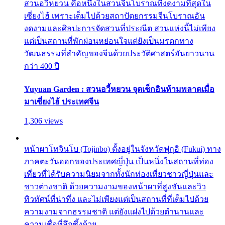
สวนอวี้หยวน คือหนึ่งในสวนจีนโบราณที่งดงามที่สุดใน
เซี่ยงไฮ้ เพราะเต็มไปด้วยสถาปัตยกรรมจีนโบราณอัน
งดงามและศิลปะการจัดสวนที่ประณีต สวนแห่งนี้ไม่เพียง
แต่เป็นสถานที่พักผ่อนหย่อนใจแต่ยังเป็นมรดกทาง
วัฒนธรรมที่สำคัญของจีนด้วยประวัติศาสตร์อันยาวนาน
กว่า 400 ปี
Yuyuan Garden : สวนอวี้หยวน จุดเช็กอินห้ามพลาดเมื่อ
มาเซี่ยงไฮ้ ประเทศจีน
1,306 views
หน้าผาโทจินโบ (Tojinbo) ตั้งอยู่ในจังหวัดฟุกุอิ (Fukui) ทาง
ภาคตะวันออกของประเทศญี่ปุ่น เป็นหนึ่งในสถานที่ท่อง
เที่ยวที่ได้รับความนิยมจากทั้งนักท่องเที่ยวชาวญี่ปุ่นและ
ชาวต่างชาติ ด้วยความงามของหน้าผาที่สูงชันและวิว
ทิวทัศน์ที่น่าทึ่ง และไม่เพียงแต่เป็นสถานที่ที่เต็มไปด้วย
ความงามจากธรรมชาติ แต่ยังแฝงไปด้วยตำนานและ
ความเชื่อที่ลึกซึ้งด้วย