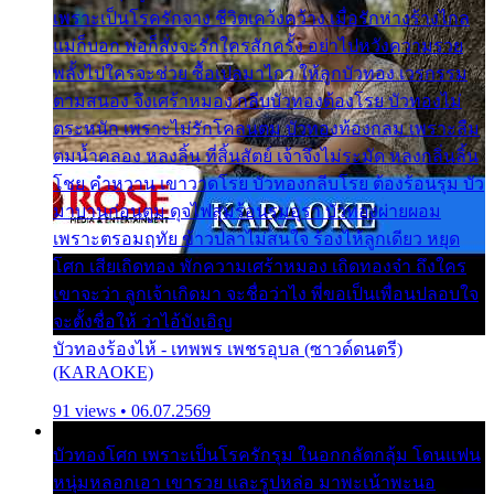
เพราะเป็นโรครักจาง ชีวิตเคว้งคว้าง เมื่อรักห่างร้างไกล
แม่ก็บอก พ่อก็สั่งจะรักใครสักครั้ง อย่าไปหวังความรวย
พลั้งไปใครจะช่วย ซื้อเปลมาไกว ให้ลูกบัวทอง เวรกรรม
ตามสนอง จึงเศร้าหมอง กลีบบัวทองต้องโรย บัวทองไม่
ตระหนัก เพราะไม่รักโคลนตม บัวทองท้องกลม เพราะลืม
ตมน้ำคลอง หลงลิ้น ที่สิ้นสัตย์ เจ้าจึงไม่ระมัด หลงกลิ่นลิ้น
โชย คำหวาน เขาวาดโรย บัวทองกลีบโรย ต้องร้อนรุม บัว
มาบานก่อนตูม ดุจไฟสุมร้อนรุมอุรา บัวทองผ่ายผอม
เพราะตรอมฤทัย ข้าวปลาไม่สนใจ ร้องไห้ลูกเดียว หยุด
โศก เสียเถิดทอง พักความเศร้าหมอง เถิดทองจ๋า ถึงใคร
เขาจะว่า ลูกเจ้าเกิดมา จะชื่อว่าไง พี่ขอเป็นเพื่อนปลอบใจ
จะตั้งชื่อให้ ว่าไอ้บังเอิญ
บัวทองร้องไห้ - เทพพร เพชรอุบล (ซาวด์ดนตรี)
(KARAOKE)
91 views • 06.07.2569
บัวทองโศก เพราะเป็นโรครักรุม ในอกกลัดกลุ้ม โดนแฟน
หนุ่มหลอกเอา เขารวย และรูปหล่อ มาพะเน้าพะนอ