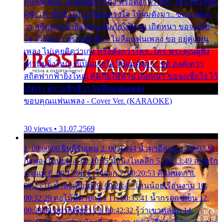
คู่แฟนเพลง ไม่เคยคิดว่าเก่ง หรือดังกว่าใคร..ใคร พระคุณ
ผู้ฟัง เท่านั้นยิ่งใหญ่ ที่เป็นแรงใจ ให้ผมดังมา.. ขอ องค์เท
วา สถิตฟากฟ้ายิ่งใหญ่ คุ้มภัยให้ท่าน เถิดหนา ขอจงเชื่อ
ใจ ไว้เถิดว่า ตราบชั่วชีวา ไม่ลืมแฟนเพลง ขอ อยู่คู่แฟน
เพลง ไม่เคยคิดว่าเก่ง หรือดังกว่าใคร..ใคร พระคุณผู้ฟัง
เท่านั้นยิ่งใหญ่ ที่เป็นแรงใจ ให้ผมดังมา.. ขอ องค์เทวา
สถิตฟากฟ้ายิ่งใหญ่ คุ้มภัยให้ท่าน เถิดหนา ขอจงเชื่อใจ ไว้
เถิดว่า ตราบชั่วชีวา ไม่ลืมแฟนเพลง
ขอบคุณแฟนเพลง - Cover Ver. (KARAOKE)
30 views • 31.07.2569
1. 00:00:00 ยินดีรับเดน 2. 00:03:44 น้ำตาอีสาน 3. 00:07:51
กิ่งทองใบหยก 4. 00:10:35 น้ำนิ่งไหลลึก 5. 00:13:49 ลานรัก
ลานเท 6. 00:17:06 จำใจจาก 7. 00:20:53 คืนฝนตก 8.
00:25:16 น้ำลงเดือนยี่ 9. 00:28:47 โสนน้อยเรือนงาม 10.
00:32:29 ตอไม้ที่ตายแล้ว 11. 00:35:41 น้ำกรดแช่เย็น 12.
00:39:08 อยากฟังซ้ำ 13. 00:42:32 รู้ว่าเขาหลอก 14.