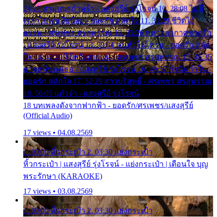
24:27 สามเณรกำพร้า - แสงสุรีย์ รุ่งโรจน์ 10. 28:08 ไม่มี
เวลาไปหาเมียน้อย - ยอดรัก สลักใจ 11. 31:29 ชีวิตไอ้
ธรรม - ศรเพชร ศรสุพรรณ 12. 35:26 ทหารอากาศขาดรัก
- แสงสุรีย์ รุ่งโรจน์ 13. 39:01 คนหัวใจโทรม - ยอดรัก สลัก
ใจ 14. 42:49 ไอ้หวังตายแน่ - ศรเพชร ศรสุพรรณ 15. 46:35
ธาตุแท้ของเธอ - แสงสุรีย์ รุ่งโรจน์ 16. 49:57 กำนันกำใน -
ยอดรัก สลักใจ 17. 52:29 สาวบริสุทธิ์ - ศรเพชร ศรสุพรรณ
18. 56:05 แต๋วจ๋า - แสงสุรีย์ รุ่งโรจน์
18 บทเพลงดังจากฟากฟ้า - ยอดรัก/ศรเพชร/แสงสุรีย์
(Official Audio)
17 views • 04.08.2569
1. 00:00 หิ้วกระเป๋า 2. 03:30 แย่งกระเป๋า
หิ้วกระเป๋า | แสงสุรีย์ รุ่งโรจน์ - แย่งกระเป๋า | เตือนใจ บุญ
พระรักษา (KARAOKE)
17 views • 03.08.2569
1. 00:00 หิ้วกระเป๋า 2. 03:30 แย่งกระเป๋า