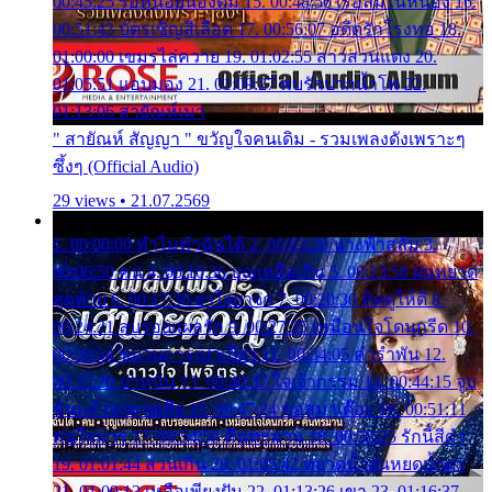
00:45:25 รอหน่อยน้องติ๋ม 15. 00:48:56 เรือล่มในหนอง 16.
00:51:43 บัตรเชิญสีเลือด 17. 00:56:07 อดีตรักโรงทอ 18.
01:00:00 เขมรไล่ควาย 19. 01:02:55 สาวสวนแตง 20.
01:05:51 แอบมอง 21. 01:09:27 พบรักปากน้ำโพ 22.
01:13:06 สายัณห์เมา
" สายัณห์ สัญญา " ขวัญใจคนเดิม - รวมเพลงดังเพราะๆ
ซึ้งๆ (Official Audio)
29 views • 21.07.2569
1. 00:00:00 ทำไมทำฉันได้ 2. 00:03:20 นางฟ้าสลัม 3.
00:06:50 คน 4. 00:10:36 บุญเหลือเกิน 5. 00:13:58 ฝนหยาด
สุดท้าย 6. 00:17:30 ยาใจยาจก 7. 00:20:30 คิดดูให้ดี 8.
00:24:21 ลบรอยแผลรัก 9. 00:27:35 เหมือนใจโดนกรีด 10.
00:30:54 ขบวนการเปาเปียว 11. 00:34:05 คำรำพัน 12.
00:37:20 ปาหนัน 13. 00:40:37 ใจเจ้ากรรม 14. 00:44:15 จูบ
ฉันแล้วจงตายเสีย 15. 00:47:24 ขอสูมาเต๊อะ 16. 00:51:11
คนใจมาร 17. 00:54:50 คืนทรมาน 18. 00:58:25 รักนี้สีดำ
19. 01:01:44 ส่วนเกิน 20. 01:05:42 หยาดน้ำฝนหยดน้ำตา
21. 01:09:13 เหลือเพียงฝัน 22. 01:13:26 เขา 23. 01:16:37