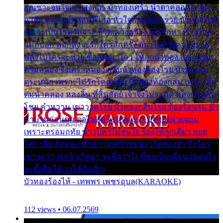
ออเซาะจนใจเบา สงสาร บัวทองเศร้า น้ำตาคลอเบ้า เฝ้า
อาลัย หนุ่มรูปหล่อหนีไกล หัวใจบัวทองระรวย บัวทองโศก
เพราะเป็นโรครักจาง ชีวิตเคว้งคว้าง เมื่อรักห่างร้างไกล
แม่ก็บอก พ่อก็สั่งจะรักใครสักครั้ง อย่าไปหวังความรวย
พลั้งไปใครจะช่วย ซื้อเปลมาไกว ให้ลูกบัวทอง เวรกรรม
ตามสนอง จึงเศร้าหมอง กลีบบัวทองต้องโรย บัวทองไม่
ตระหนัก เพราะไม่รักโคลนตม บัวทองท้องกลม เพราะลืม
ตมน้ำคลอง หลงลิ้น ที่สิ้นสัตย์ เจ้าจึงไม่ระมัด หลงกลิ่นลิ้น
โชย คำหวาน เขาวาดโรย บัวทองกลีบโรย ต้องร้อนรุม บัว
มาบานก่อนตูม ดุจไฟสุมร้อนรุมอุรา บัวทองผ่ายผอม
เพราะตรอมฤทัย ข้าวปลาไม่สนใจ ร้องไห้ลูกเดียว หยุด
โศก เสียเถิดทอง พักความเศร้าหมอง เถิดทองจ๋า ถึงใคร
เขาจะว่า ลูกเจ้าเกิดมา จะชื่อว่าไง พี่ขอเป็นเพื่อนปลอบใจ
จะตั้งชื่อให้ ว่าไอ้บังเอิญ
บัวทองร้องไห้ - เทพพร เพชรอุบล(KARAOKE)
112 views • 06.07.2569