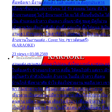
คือหยังเขา มีงานแต่งแล้ว ไปล้างแต่จาน ดั่งถูกประหาร
เมื่อเขาชื่นบาน แต่เราขื่นขม โอ้ รัก ลอยลม ไม่สม ดัง ใจ
ล้างจานคอยคู่ ไม่รู้ อีกนานเท่าใด จะได้ เลื่อนขั้นบันได ได้
เป็น ตำแหน่งเจ้าสาว มันเหงา เห็นเขามีคู่ ซมดู มีคู่ก็ม่วน
เข้าพาขวัญ เสียงโห่ตึงตึง มันซึ้ง อยู่แก่ใจ มื้อใด๋หนอ สิเป็น
งานเฮา มัวซอยเขา ใจเฮาซิด้าน มันทรมาน จับจาน เอย…
ล้างจานในงานแต่ง - Cover Ver. (ซาวด์ดนตรี)
(KARAOKE)
23 views • 03.08.2569
งานแต่ง เขาแซง แย่งเอาไปก่อน หัวใจอาวรณ์ มาซ่อน อยู่
ในห้องครัว ข้างนอกเจ้าสาว ส่งยิ้ม ให้คนไปทั่ว แต่เรา เฝ้า
อยู่ในครัว ทำตัวเป็นเด็ก ล้างจาน ในเมื่อ เจ้าสาว คือคน
บ้านใกล้ พึ่งพาอาศัย จำใจ ต้องไปช่วยงาน พอถึงเวลา เขา
พา กันเข้าพาขวัญ เพื่อนฝูง เฮฮาดังลั่น แต่เราล้างจาน
เดียวดาย เป็นคนพ่าย บ่มีความหมาย เคียงใจเจ้าบ่าว เป็น
คนพ่าย บ่มีความหมาย เคียงใจเจ้าบ่าว เพื่อนเจ้าสาว ยัง
เป็นบ่ได้ คือคนพ่าย ฮักคน ไม่มีใครสน เขาไม่เห็นคน ที่อยู่