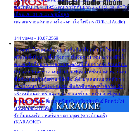
ขอรักคืน 24. 01:19:56 คนเรารักกันยาก 25. 01:23:06 หัวใจ
เถื่อน 26. 01:26:45 อยู่เพื่อลูก
เพลงเพราะเสนาะดวงใจ - ดาวใจ ไพจิตร (Official Audio)
144 views • 10.07.2569
ไม่เคยรักใครแน่หรือ อยากเชื่อถือก็ไม่กล้า ติ๋มใช่คนสวย
ตรึงใจ ติ๋มใช่งามซึ้งตรึงตรา พี่หรือจะมาหมายร่วมชีวี ก็
คนเขาลืออื้อฉาว ว่าสาวๆรุมตอมพี่ ติ๋มอยากรับรักเหมือน
กัน แต่หวั่นจะช้ำดวงฤดี กลัวแฟนของพี่ชี้หน้าด่าทอ ก็คน
ชื่อต๋อยต้อยตุ้มตุ๋ยต่าย พี่ยังลืมได้ง่ายๆเลยหนอ แค่ตัวเรา
สาวบ้านนา แสนจะซอมซ่อ ขืนรักขืนรอคงช้ำสักวัน ถ้า
จริงเหมือนคำพร่ำเฉลย พี่อย่าเฉยรีบมาหมั้น ถ้าพี่สู่ขอ
ตามธรรมเนียม ติ๋มจะเตรียมรับเกลียวสัมพันธ์ ผิดหวังไม่
หวั่นขอยอมได้เคียง
รักติ๋มแน่หรือ - หงษ์ทอง ดาวอุดร (ซาวด์ดนตรี)
(KARAOKE)