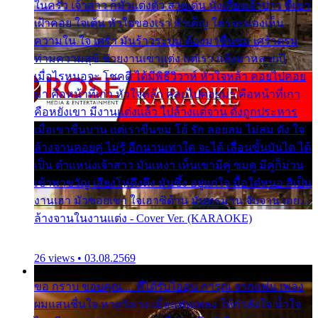
ในครัว เจ้าสาว ก็มัวแต่งตัว สวยเด่น นั่งเคียงเจ้าบ่าว ที่เขา
เฝ้าคอย ใจเต้น หัวใจของเรา ลำเค็ญ ใครจะมองเห็น
ความใน ใจ เศร้า มันร้าวระบม ต้องมาขื่นขม เศร้าตรม
ท่ามความสุขี ช่วยงานเขาแต่ง แต่เรา แล้งมาหลายปี
เมื่อไรหนอจะ โชคดี ได้มีพิธีวิวาห์ หัวใจหล้า คอยไปคอย
มา คือหน้าที่เก่า หัวใจหล้า คอยไปคอยมา คือหน้าที่เก่า
คือหยังเขา มีงานแต่งแล้ว ไปล้างแต่จาน ดั่งถูกประหาร
เมื่อเขาชื่นบาน แต่เราขื่นขม โอ้ รัก ลอยลม ไม่สม ดัง ใจ
ล้างจานคอยคู่ ไม่รู้ อีกนานเท่าใด จะได้ เลื่อนขั้นบันได ได้
เป็น ตำแหน่งเจ้าสาว มันเหงา เห็นเขามีคู่ ซมดู มีคู่ก็ม่วน
เข้าพาขวัญ เสียงโห่ตึงตึง มันซึ้ง อยู่แก่ใจ มื้อใด๋หนอ สิเป็น
งานเฮา มัวซอยเขา ใจเฮาซิด้าน มันทรมาน จับจาน เอย…
ล้างจานในงานแต่ง - Cover Ver. (KARAOKE)
26 views • 03.08.2569
ขอ กราบ ขอบคุณ.... ที่ได้รับไออุ่น การุณ จากแฟน เพลง
ผมแสนชื่นใจ หายวังเวง เมื่อแฟนเพลง ให้กำลังใจ น้ำใจ