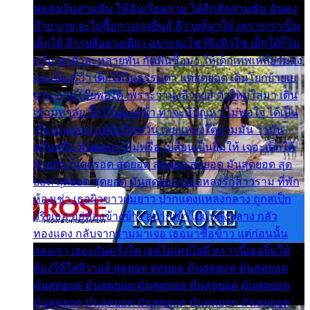
พ่อส่งเงินสามพัน ให้ฉันเรียนราม ได้อีกสักสามพัน ฉันคง
บ๊าย บาย จะไปซื้อกางเกงยีนส์ ลีวายส์มาใส่ เพราะเราเป็น
เด็กใต้ ลีวายส์อย่างเดียว อยากจะโชว์ถึงหิวโซ เด็กใต้ก็ไม่
หวั่น ตกตัวละหลายพัน กัดฟันซื้อมา ให้เด็กเทพเหลียวมอง
และต้องรู้ว่า เด็กใต้ไม่ธรรมดา แต่สุดยอด เดินโยกย้ายเย
ยวน กวนโอ๊ยพอได้ เพราะว่านุ่งลีวายส์ ตัวใหม่ใส่มา เดิน
เข้ามหาลัย จิ๊กโก๊มองหน้า ท่าจะมีปัญหา ไม่พอใจ ได้เป็น
เรื่องแน่นอน แต่ฉันไม่หวั่น เลยแหลงใต้ถามมัน ว่ามัน
พรั่นพรือ มันตอบว่าไม่พรื่อ เปลี่ยนเป็นยิ้มให้ เจอะเด็กใต้
ด้วยกัน ก็เลยรอด สุดยอด สุดยอด สุดยอด มันสุดยอด สุด
ยอด สุดยอด สุดยอด มันสุดยอด แอบหลงรักสาวราม ที่พัก
ห้องเช่า เธอผิวขาวผมยาว ปากแดงแหลงกลาง ถูกสเป็ก
จริงเธอ อยู่ห้องข้างข้าง อยากเข้าไปแหลงกลาง กลัว
ทองแดง กลับจากรามมาเจอ เธอมาซื้อข้าว แต่ก่อนนั้น
สองเรา เจอะกันครั้งใด เธอไม่เคยไยดี คราวนี้เธอยิ้มให้
ต้องให้ใส่ลีวายส์ สุดยอด สุดยอด มันสุดยอด มันสุดยอด
มันสุดยอด มันสุดยอด มันสุดยอด มันสุดยอด มันสุดยอด
มันสุดยอด มันสุดยอด มันสุดยอด มันสุดยอด มันสุดยอด