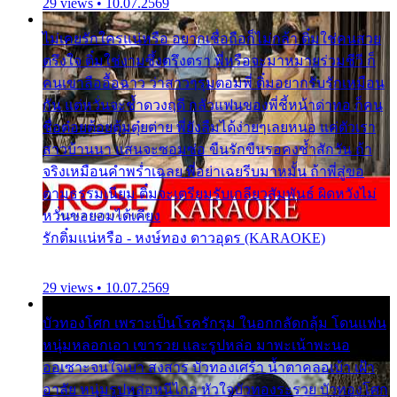
29 views • 10.07.2569
ไม่เคยรักใครแน่หรือ อยากเชื่อถือก็ไม่กล้า ติ๋มใช่คนสวย
ตรึงใจ ติ๋มใช่งามซึ้งตรึงตรา พี่หรือจะมาหมายร่วมชีวี ก็
คนเขาลืออื้อฉาว ว่าสาวๆรุมตอมพี่ ติ๋มอยากรับรักเหมือน
กัน แต่หวั่นจะช้ำดวงฤดี กลัวแฟนของพี่ชี้หน้าด่าทอ ก็คน
ชื่อต๋อยต้อยตุ้มตุ๋ยต่าย พี่ยังลืมได้ง่ายๆเลยหนอ แค่ตัวเรา
สาวบ้านนา แสนจะซอมซ่อ ขืนรักขืนรอคงช้ำสักวัน ถ้า
จริงเหมือนคำพร่ำเฉลย พี่อย่าเฉยรีบมาหมั้น ถ้าพี่สู่ขอ
ตามธรรมเนียม ติ๋มจะเตรียมรับเกลียวสัมพันธ์ ผิดหวังไม่
หวั่นขอยอมได้เคียง
รักติ๋มแน่หรือ - หงษ์ทอง ดาวอุดร (KARAOKE)
29 views • 10.07.2569
บัวทองโศก เพราะเป็นโรครักรุม ในอกกลัดกลุ้ม โดนแฟน
หนุ่มหลอกเอา เขารวย และรูปหล่อ มาพะเน้าพะนอ
ออเซาะจนใจเบา สงสาร บัวทองเศร้า น้ำตาคลอเบ้า เฝ้า
อาลัย หนุ่มรูปหล่อหนีไกล หัวใจบัวทองระรวย บัวทองโศก