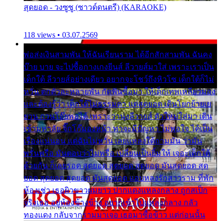
สุดยอด - วงซูซู (ซาวด์ดนตรี) (KARAOKE)
118 views • 03.07.2569
พ่อส่งเงินสามพัน ให้ฉันเรียนราม ได้อีกสักสามพัน ฉันคง
บ๊าย บาย จะไปซื้อกางเกงยีนส์ ลีวายส์มาใส่ เพราะเราเป็น
เด็กใต้ ลีวายส์อย่างเดียว อยากจะโชว์ถึงหิวโซ เด็กใต้ก็ไม่
หวั่น ตกตัวละหลายพัน กัดฟันซื้อมา ให้เด็กเทพเหลียวมอง
และต้องรู้ว่า เด็กใต้ไม่ธรรมดา แต่สุดยอด เดินโยกย้ายเย
ยวน กวนโอ๊ยพอได้ เพราะว่านุ่งลีวายส์ ตัวใหม่ใส่มา เดิน
เข้ามหาลัย จิ๊กโก๊มองหน้า ท่าจะมีปัญหา ไม่พอใจ ได้เป็น
เรื่องแน่นอน แต่ฉันไม่หวั่น เลยแหลงใต้ถามมัน ว่ามัน
พรั่นพรือ มันตอบว่าไม่พรื่อ เปลี่ยนเป็นยิ้มให้ เจอะเด็กใต้
ด้วยกัน ก็เลยรอด สุดยอด สุดยอด สุดยอด มันสุดยอด สุด
ยอด สุดยอด สุดยอด มันสุดยอด แอบหลงรักสาวราม ที่พัก
ห้องเช่า เธอผิวขาวผมยาว ปากแดงแหลงกลาง ถูกสเป็ก
จริงเธอ อยู่ห้องข้างข้าง อยากเข้าไปแหลงกลาง กลัว
ทองแดง กลับจากรามมาเจอ เธอมาซื้อข้าว แต่ก่อนนั้น