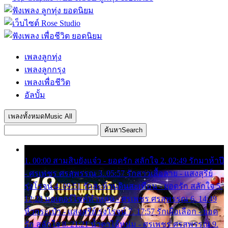
เพลงลูกทุ่ง
เพลงลูกกรุง
เพลงเพื่อชีวิต
อัลบั้ม
เพลงทั้งหมด
Music All
ค้นหา
Search
1. 00:00 สามสิบยังแจ๋ว - ยอดรัก สลักใจ 2. 02:49 รักมาห้าปี
- ศรเพชร ศรสุพรรณ 3. 05:57 รักสาวเสื้อลาย - แสงสุรีย์
รุ่งโรจน์ 4. 09:51 รักสะท้านดินสะเทือน - ยอดรัก สลักใจ 5.
12:23 มอเตอร์ไซค์ทำหล่น - ศรเพชร ศรสุพรรณ 6. 14:49
หิ้วกระเป๋า - แสงสุรีย์ รุ่งโรจน์ 7. 17:57 รักเผื่อเลือก - ยอด
รัก สลักใจ 8. 21:21 น้ำตาไอ้หนุ่ม - ศรเพชร ศรสุพรรณ 9.