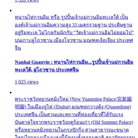
หนานไห่กวนอิม หรือ รูปปั้นเจ้าแม่กวนอิมทะเลใต้ เป็น
องค์เจ้าแม่กวนอิมความสูง 33 เมตรรวมฐาน ประดิษฐาน
อยู่ริมทะเล ไม่ไกลกันนักกับ “วัดเจ้าแม่กวนอิมไม่ยอมไป”
บนเกาะผู่โถวซาน เมืองโจวซาน มณฑลเจ้อเจียง ประเทศ
จีน
Nanhai Guanyin : หนานไห่กวนอิม...รูปปั้นเจ้าแม่กวนอิม
ทะเลใต้, ผู่โถวซาน ประเทศจีน
1,025 views
พระราชวังหยวนหมิงใหม่ (New Yuanming Palace/宮新園
明園) ในเมืองจูไห่ (Zhuhai) มณฑลกวางตุ้ง (Quangdong)
ประเทศจีน เป็นสวนและสถานที่ท่องเที่ยวที่ได้รับแรง
บันดาลใจจากพระราชวังฤดูร้อนเก่า (Old Summer Palace)
หรือหยวนหมิงหยวนในกรุงปักกิ่ง สวนสาธารณะขนาด
ใหญ่ใจกลางเมืองแห่งนี้มีครบทั้งธรรมชาติ สถาปัตยกรรม