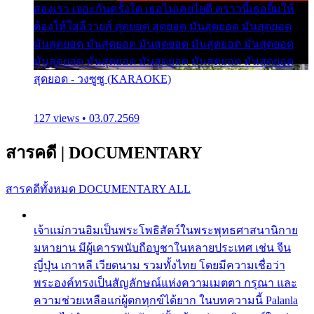
สองเรา เจอะกันครั้งใด เธอไม่เคยไยดี คราวนี้เธอยิ้มให้
ต้องให้ใส่ลีวายส์ สุดยอด สุดยอด มันสุดยอด มันสุดยอด
มันสุดยอด มันสุดยอด มันสุดยอด มันสุดยอด มันสุดยอด
มันสุดยอด มันสุดยอด มันสุดยอด มันสุดยอด มันสุดยอด
สุดยอด - วงซูซู (KARAOKE)
127 views • 03.07.2569
สารคดี
|
DOCUMENTARY
สารคดีทั้งหมด
DOCUMENTARY ALL
เจ้าแม่กวนอิมเป็นพระโพธิสัตว์ในพระพุทธศาสนานิกาย
มหายาน มีผู้เคารพนับถือบูชาในหลายประเทศ เช่น จีน
ญี่ปุ่น เกาหลี เวียดนาม รวมทั้งไทย โดยมีความเชื่อว่า
พระองค์ทรงเป็นสัญลักษณ์แห่งความเมตตา กรุณา และ
ความช่วยเหลือแก่ผู้ตกทุกข์ได้ยาก ในบทความนี้ Palanla