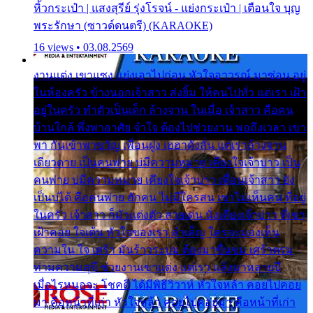
หิ้วกระเป๋า | แสงสุรีย์ รุ่งโรจน์ - แย่งกระเป๋า | เตือนใจ บุญ
พระรักษา (ซาวด์ดนตรี) (KARAOKE)
16 views • 03.08.2569
งานแต่ง เขาแซง แย่งเอาไปก่อน หัวใจอาวรณ์ มาซ่อน อยู่
ในห้องครัว ข้างนอกเจ้าสาว ส่งยิ้ม ให้คนไปทั่ว แต่เรา เฝ้า
อยู่ในครัว ทำตัวเป็นเด็ก ล้างจาน ในเมื่อ เจ้าสาว คือคน
บ้านใกล้ พึ่งพาอาศัย จำใจ ต้องไปช่วยงาน พอถึงเวลา เขา
พา กันเข้าพาขวัญ เพื่อนฝูง เฮฮาดังลั่น แต่เราล้างจาน
เดียวดาย เป็นคนพ่าย บ่มีความหมาย เคียงใจเจ้าบ่าว เป็น
คนพ่าย บ่มีความหมาย เคียงใจเจ้าบ่าว เพื่อนเจ้าสาว ยัง
เป็นบ่ได้ คือคนพ่าย ฮักคน ไม่มีใครสน เขาไม่เห็นคน ที่อยู่
ในครัว เจ้าสาว ก็มัวแต่งตัว สวยเด่น นั่งเคียงเจ้าบ่าว ที่เขา
เฝ้าคอย ใจเต้น หัวใจของเรา ลำเค็ญ ใครจะมองเห็น
ความใน ใจ เศร้า มันร้าวระบม ต้องมาขื่นขม เศร้าตรม
ท่ามความสุขี ช่วยงานเขาแต่ง แต่เรา แล้งมาหลายปี
เมื่อไรหนอจะ โชคดี ได้มีพิธีวิวาห์ หัวใจหล้า คอยไปคอย
มา คือหน้าที่เก่า หัวใจหล้า คอยไปคอยมา คือหน้าที่เก่า