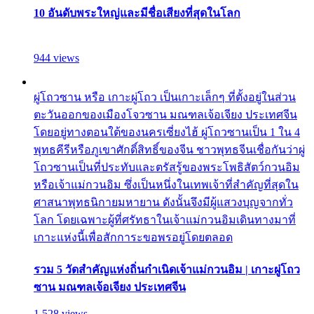
10 อันดับพระใหญ่และมีชื่อเสียงที่สุดในโลก
944 views
ผู่โถวซาน หรือ เกาะผู่โถว เป็นเกาะเล็กๆ ที่ตั้งอยู่ในส่วน
ตะวันออกของเมืองโจวซาน มณฑลเจ้อเจียง ประเทศจีน
โดยอยู่ทางตอนใต้ของนครเซี่ยงไฮ้ ผู่โถวซานเป็น 1 ใน 4
พุทธคีรีหรือภูเขาศักดิ์สิทธิ์ของจีน ชาวพุทธจีนเชื่อกันว่าผู่
โถวซานเป็นที่ประทับและตรัสรู้ของพระโพธิสัตว์กวนอิม
หรือเจ้าแม่กวนอิม ซึ่งเป็นหนึ่งในเทพเจ้าที่สำคัญที่สุดใน
ศาสนาพุทธนิกายมหายาน ดังนั้นจึงมีผู้แสวงบุญจากทั่ว
โลก โดยเฉพาะผู้ที่ศรัทธาในเจ้าแม่กวนอิมเดินทางมาที่
เกาะแห่งนี้เพื่อสักการะขอพรอยู่โดยตลอด
รวม 5 วัดสำคัญแห่งถิ่นกำเนิดเจ้าแม่กวนอิม | เกาะผู่โถว
ซาน มณฑลเจ้อเจียง ประเทศจีน
1,528 views