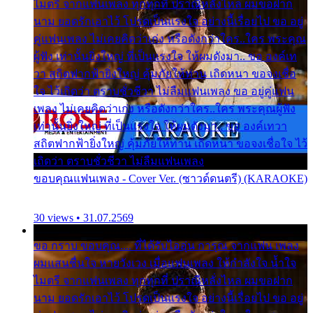
ไมตรี จากแฟนเพลง ทุกทุกที่ ปราณีหลั่งไหล ผมขอฝาก
นาม ยอดรักเอาไว้ โปรดเป็นแรงใจ อย่างนี้เรื่อยไป ขอ อยู่
คู่แฟนเพลง ไม่เคยคิดว่าเก่ง หรือดังกว่าใคร..ใคร พระคุณ
ผู้ฟัง เท่านั้นยิ่งใหญ่ ที่เป็นแรงใจ ให้ผมดังมา.. ขอ องค์เท
วา สถิตฟากฟ้ายิ่งใหญ่ คุ้มภัยให้ท่าน เถิดหนา ขอจงเชื่อ
ใจ ไว้เถิดว่า ตราบชั่วชีวา ไม่ลืมแฟนเพลง ขอ อยู่คู่แฟน
เพลง ไม่เคยคิดว่าเก่ง หรือดังกว่าใคร..ใคร พระคุณผู้ฟัง
เท่านั้นยิ่งใหญ่ ที่เป็นแรงใจ ให้ผมดังมา.. ขอ องค์เทวา
สถิตฟากฟ้ายิ่งใหญ่ คุ้มภัยให้ท่าน เถิดหนา ขอจงเชื่อใจ ไว้
เถิดว่า ตราบชั่วชีวา ไม่ลืมแฟนเพลง
ขอบคุณแฟนเพลง - Cover Ver. (ซาวด์ดนตรี) (KARAOKE)
30 views • 31.07.2569
ขอ กราบ ขอบคุณ.... ที่ได้รับไออุ่น การุณ จากแฟน เพลง
ผมแสนชื่นใจ หายวังเวง เมื่อแฟนเพลง ให้กำลังใจ น้ำใจ
ไมตรี จากแฟนเพลง ทุกทุกที่ ปราณีหลั่งไหล ผมขอฝาก
นาม ยอดรักเอาไว้ โปรดเป็นแรงใจ อย่างนี้เรื่อยไป ขอ อยู่