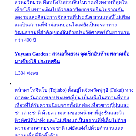
สวนอวี้หยวน คือหนึ่งในสวนจีนโบราณที่งดงามที่สุดใน
เซี่ยงไฮ้ เพราะเต็มไปด้วยสถาปัตยกรรมจีนโบราณอัน
งดงามและศิลปะการจัดสวนที่ประณีต สวนแห่งนี้ไม่เพียง
แต่เป็นสถานที่พักผ่อนหย่อนใจแต่ยังเป็นมรดกทาง
วัฒนธรรมที่สำคัญของจีนด้วยประวัติศาสตร์อันยาวนาน
กว่า 400 ปี
Yuyuan Garden : สวนอวี้หยวน จุดเช็กอินห้ามพลาดเมื่อ
มาเซี่ยงไฮ้ ประเทศจีน
1,304 views
หน้าผาโทจินโบ (Tojinbo) ตั้งอยู่ในจังหวัดฟุกุอิ (Fukui) ทาง
ภาคตะวันออกของประเทศญี่ปุ่น เป็นหนึ่งในสถานที่ท่อง
เที่ยวที่ได้รับความนิยมจากทั้งนักท่องเที่ยวชาวญี่ปุ่นและ
ชาวต่างชาติ ด้วยความงามของหน้าผาที่สูงชันและวิว
ทิวทัศน์ที่น่าทึ่ง และไม่เพียงแต่เป็นสถานที่ที่เต็มไปด้วย
ความงามจากธรรมชาติ แต่ยังแฝงไปด้วยตำนานและ
ความเชื่อที่ลึกซึ้งด้วย