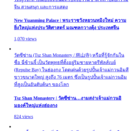
จีน สวนสนุก และการแสดง
New Yuanming Palace | พระราชวังหยวนหมิงใหม่ ความ
ยิ่งใหญ่แห่งประวัติศาสตร์ มณฑลกวางตุ้ง ประเทศจีน
1,070 views
วัดซีซ่าน (Tsz Shan Monastery / 慈山寺) หรือที่รู้จักกันใน
ชื่อ ฉี่ซ้านจี๋ เป็นวัดพุทธที่ตั้งอยู่ริมชายหาดรีพัลส์เบย์
(Repulse Bay) ในฮ่องกง โดดเด่นด้วยรูปปั้นเจ้าแม่กวนอิมสี
ขาวขนาดใหญ่ สูงถึง 76 เมตร ซึ่งเป็นรูปปั้นเจ้าแม่กวนอิม
ที่สูงเป็นอันดับต้นๆ ของโลก
Tsz Shan Monastery | วัดซีซ่าน…งามสง่าเจ้าแม่กวนอิ
มองค์ใหญ่แห่งฮ่องกง
824 views