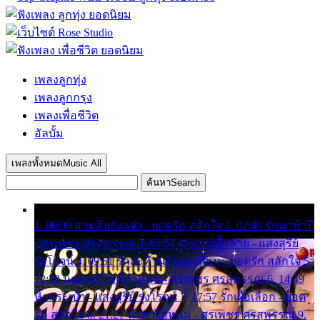
เพลงลูกทุ่ง
เพลงลูกกรุง
เพลงเพื่อชีวิต
อัลบั้ม
เพลงทั้งหมด
Music All
ค้นหา
Search
1. 00:00 สามสิบยังแจ๋ว - ยอดรัก สลักใจ 2. 02:49 รักมาห้าปี
- ศรเพชร ศรสุพรรณ 3. 05:57 รักสาวเสื้อลาย - แสงสุรีย์
รุ่งโรจน์ 4. 09:51 รักสะท้านดินสะเทือน - ยอดรัก สลักใจ 5.
12:23 มอเตอร์ไซค์ทำหล่น - ศรเพชร ศรสุพรรณ 6. 14:49
หิ้วกระเป๋า - แสงสุรีย์ รุ่งโรจน์ 7. 17:57 รักเผื่อเลือก - ยอด
รัก สลักใจ 8. 21:21 น้ำตาไอ้หนุ่ม - ศรเพชร ศรสุพรรณ 9.