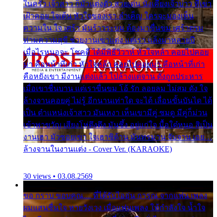
ในครัว เจ้าสาว ก็มัวแต่งตัว สวยเด่น นั่งเคียงเจ้าบ่าว ที่เขา
เฝ้าคอย ใจเต้น หัวใจของเรา ลำเค็ญ ใครจะมองเห็น
ความใน ใจ เศร้า มันร้าวระบม ต้องมาขื่นขม เศร้าตรม
ท่ามความสุขี ช่วยงานเขาแต่ง แต่เรา แล้งมาหลายปี
เมื่อไรหนอจะ โชคดี ได้มีพิธีวิวาห์ หัวใจหล้า คอยไปคอย
มา คือหน้าที่เก่า หัวใจหล้า คอยไปคอยมา คือหน้าที่เก่า
คือหยังเขา มีงานแต่งแล้ว ไปล้างแต่จาน ดั่งถูกประหาร
เมื่อเขาชื่นบาน แต่เราขื่นขม โอ้ รัก ลอยลม ไม่สม ดัง ใจ
ล้างจานคอยคู่ ไม่รู้ อีกนานเท่าใด จะได้ เลื่อนขั้นบันได ได้
เป็น ตำแหน่งเจ้าสาว มันเหงา เห็นเขามีคู่ ซมดู มีคู่ก็ม่วน
เข้าพาขวัญ เสียงโห่ตึงตึง มันซึ้ง อยู่แก่ใจ มื้อใด๋หนอ สิเป็น
งานเฮา มัวซอยเขา ใจเฮาซิด้าน มันทรมาน จับจาน เอย…
ล้างจานในงานแต่ง - Cover Ver. (KARAOKE)
30 views • 03.08.2569
ขอ กราบ ขอบคุณ.... ที่ได้รับไออุ่น การุณ จากแฟน เพลง
ผมแสนชื่นใจ หายวังเวง เมื่อแฟนเพลง ให้กำลังใจ น้ำใจ