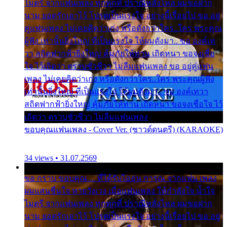
ไมตรี จากแฟนเพลง ทุกทุกที่ ปราณีหลั่งไหล ผมขอฝาก
นาม ยอดรักเอาไว้ โปรดเป็นแรงใจ อย่างนี้เรื่อยไป ขอ อยู่
คู่แฟนเพลง ไม่เคยคิดว่าเก่ง หรือดังกว่าใคร..ใคร พระคุณ
ผู้ฟัง เท่านั้นยิ่งใหญ่ ที่เป็นแรงใจ ให้ผมดังมา.. ขอ องค์เท
วา สถิตฟากฟ้ายิ่งใหญ่ คุ้มภัยให้ท่าน เถิดหนา ขอจงเชื่อ
ใจ ไว้เถิดว่า ตราบชั่วชีวา ไม่ลืมแฟนเพลง ขอ อยู่คู่แฟน
เพลง ไม่เคยคิดว่าเก่ง หรือดังกว่าใคร..ใคร พระคุณผู้ฟัง
เท่านั้นยิ่งใหญ่ ที่เป็นแรงใจ ให้ผมดังมา.. ขอ องค์เทวา
สถิตฟากฟ้ายิ่งใหญ่ คุ้มภัยให้ท่าน เถิดหนา ขอจงเชื่อใจ ไว้
เถิดว่า ตราบชั่วชีวา ไม่ลืมแฟนเพลง
ขอบคุณแฟนเพลง - Cover Ver. (ซาวด์ดนตรี) (KARAOKE)
34 views • 31.07.2569
ขอ กราบ ขอบคุณ.... ที่ได้รับไออุ่น การุณ จากแฟน เพลง
ผมแสนชื่นใจ หายวังเวง เมื่อแฟนเพลง ให้กำลังใจ น้ำใจ
ไมตรี จากแฟนเพลง ทุกทุกที่ ปราณีหลั่งไหล ผมขอฝาก
นาม ยอดรักเอาไว้ โปรดเป็นแรงใจ อย่างนี้เรื่อยไป ขอ อยู่