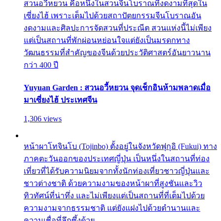
สวนอวี้หยวน คือหนึ่งในสวนจีนโบราณที่งดงามที่สุดใน
เซี่ยงไฮ้ เพราะเต็มไปด้วยสถาปัตยกรรมจีนโบราณอัน
งดงามและศิลปะการจัดสวนที่ประณีต สวนแห่งนี้ไม่เพียง
แต่เป็นสถานที่พักผ่อนหย่อนใจแต่ยังเป็นมรดกทาง
วัฒนธรรมที่สำคัญของจีนด้วยประวัติศาสตร์อันยาวนาน
กว่า 400 ปี
Yuyuan Garden : สวนอวี้หยวน จุดเช็กอินห้ามพลาดเมื่อ
มาเซี่ยงไฮ้ ประเทศจีน
1,306 views
หน้าผาโทจินโบ (Tojinbo) ตั้งอยู่ในจังหวัดฟุกุอิ (Fukui) ทาง
ภาคตะวันออกของประเทศญี่ปุ่น เป็นหนึ่งในสถานที่ท่อง
เที่ยวที่ได้รับความนิยมจากทั้งนักท่องเที่ยวชาวญี่ปุ่นและ
ชาวต่างชาติ ด้วยความงามของหน้าผาที่สูงชันและวิว
ทิวทัศน์ที่น่าทึ่ง และไม่เพียงแต่เป็นสถานที่ที่เต็มไปด้วย
ความงามจากธรรมชาติ แต่ยังแฝงไปด้วยตำนานและ
ความเชื่อที่ลึกซึ้งด้วย