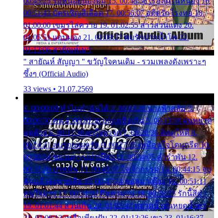
00:45:25 รอหน่อยน้องติ๋ม 15. 00:48:56 เรือล่มในหนอง 16.
00:51:43 บัตรเชิญสีเลือด 17. 00:56:07 อดีตรักโรงทอ 18.
01:00:00 เขมรไล่ควาย 19. 01:02:55 สาวสวนแตง 20.
01:05:51 แอบมอง 21. 01:09:27 พบรักปากน้ำโพ 22.
01:13:06 สายัณห์เมา
" สายัณห์ สัญญา " ขวัญใจคนเดิม - รวมเพลงดังเพราะๆ
ซึ้งๆ (Official Audio)
33 views • 21.07.2569
1. 00:00:00 ทำไมทำฉันได้ 2. 00:03:20 นางฟ้าสลัม 3.
00:06:50 คน 4. 00:10:36 บุญเหลือเกิน 5. 00:13:58 ฝนหยาด
สุดท้าย 6. 00:17:30 ยาใจยาจก 7. 00:20:30 คิดดูให้ดี 8.
00:24:21 ลบรอยแผลรัก 9. 00:27:35 เหมือนใจโดนกรีด 10.
00:30:54 ขบวนการเปาเปียว 11. 00:34:05 คำรำพัน 12.
00:37:20 ปาหนัน 13. 00:40:37 ใจเจ้ากรรม 14. 00:44:15 จูบ
ฉันแล้วจงตายเสีย 15. 00:47:24 ขอสูมาเต๊อะ 16. 00:51:11
คนใจมาร 17. 00:54:50 คืนทรมาน 18. 00:58:25 รักนี้สีดำ
19. 01:01:44 ส่วนเกิน 20. 01:05:42 หยาดน้ำฝนหยดน้ำตา
21. 01:09:13 เหลือเพียงฝัน 22. 01:13:26 เขา 23. 01:16:37