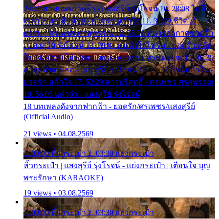
24:27 สามเณรกำพร้า - แสงสุรีย์ รุ่งโรจน์ 10. 28:08 ไม่มี
เวลาไปหาเมียน้อย - ยอดรัก สลักใจ 11. 31:29 ชีวิตไอ้
ธรรม - ศรเพชร ศรสุพรรณ 12. 35:26 ทหารอากาศขาดรัก
- แสงสุรีย์ รุ่งโรจน์ 13. 39:01 คนหัวใจโทรม - ยอดรัก สลัก
ใจ 14. 42:49 ไอ้หวังตายแน่ - ศรเพชร ศรสุพรรณ 15. 46:35
ธาตุแท้ของเธอ - แสงสุรีย์ รุ่งโรจน์ 16. 49:57 กำนันกำใน -
ยอดรัก สลักใจ 17. 52:29 สาวบริสุทธิ์ - ศรเพชร ศรสุพรรณ
18. 56:05 แต๋วจ๋า - แสงสุรีย์ รุ่งโรจน์
18 บทเพลงดังจากฟากฟ้า - ยอดรัก/ศรเพชร/แสงสุรีย์
(Official Audio)
21 views • 04.08.2569
1. 00:00 หิ้วกระเป๋า 2. 03:30 แย่งกระเป๋า
หิ้วกระเป๋า | แสงสุรีย์ รุ่งโรจน์ - แย่งกระเป๋า | เตือนใจ บุญ
พระรักษา (KARAOKE)
19 views • 03.08.2569
1. 00:00 หิ้วกระเป๋า 2. 03:30 แย่งกระเป๋า