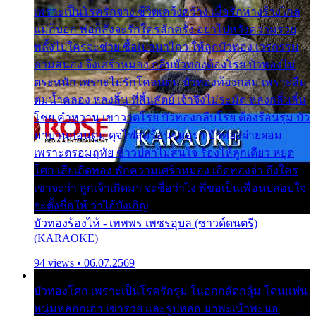
เพราะเป็นโรครักจาง ชีวิตเคว้งคว้าง เมื่อรักห่างร้างไกล
แม่ก็บอก พ่อก็สั่งจะรักใครสักครั้ง อย่าไปหวังความรวย
พลั้งไปใครจะช่วย ซื้อเปลมาไกว ให้ลูกบัวทอง เวรกรรม
ตามสนอง จึงเศร้าหมอง กลีบบัวทองต้องโรย บัวทองไม่
ตระหนัก เพราะไม่รักโคลนตม บัวทองท้องกลม เพราะลืม
ตมน้ำคลอง หลงลิ้น ที่สิ้นสัตย์ เจ้าจึงไม่ระมัด หลงกลิ่นลิ้น
โชย คำหวาน เขาวาดโรย บัวทองกลีบโรย ต้องร้อนรุม บัว
มาบานก่อนตูม ดุจไฟสุมร้อนรุมอุรา บัวทองผ่ายผอม
เพราะตรอมฤทัย ข้าวปลาไม่สนใจ ร้องไห้ลูกเดียว หยุด
โศก เสียเถิดทอง พักความเศร้าหมอง เถิดทองจ๋า ถึงใคร
เขาจะว่า ลูกเจ้าเกิดมา จะชื่อว่าไง พี่ขอเป็นเพื่อนปลอบใจ
จะตั้งชื่อให้ ว่าไอ้บังเอิญ
บัวทองร้องไห้ - เทพพร เพชรอุบล (ซาวด์ดนตรี)
(KARAOKE)
94 views • 06.07.2569
บัวทองโศก เพราะเป็นโรครักรุม ในอกกลัดกลุ้ม โดนแฟน
หนุ่มหลอกเอา เขารวย และรูปหล่อ มาพะเน้าพะนอ