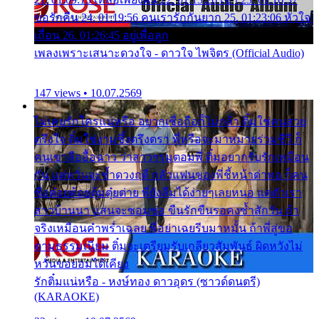
ขอรักคืน 24. 01:19:56 คนเรารักกันยาก 25. 01:23:06 หัวใจ
เถื่อน 26. 01:26:45 อยู่เพื่อลูก
เพลงเพราะเสนาะดวงใจ - ดาวใจ ไพจิตร (Official Audio)
147 views • 10.07.2569
ไม่เคยรักใครแน่หรือ อยากเชื่อถือก็ไม่กล้า ติ๋มใช่คนสวย
ตรึงใจ ติ๋มใช่งามซึ้งตรึงตรา พี่หรือจะมาหมายร่วมชีวี ก็
คนเขาลืออื้อฉาว ว่าสาวๆรุมตอมพี่ ติ๋มอยากรับรักเหมือน
กัน แต่หวั่นจะช้ำดวงฤดี กลัวแฟนของพี่ชี้หน้าด่าทอ ก็คน
ชื่อต๋อยต้อยตุ้มตุ๋ยต่าย พี่ยังลืมได้ง่ายๆเลยหนอ แค่ตัวเรา
สาวบ้านนา แสนจะซอมซ่อ ขืนรักขืนรอคงช้ำสักวัน ถ้า
จริงเหมือนคำพร่ำเฉลย พี่อย่าเฉยรีบมาหมั้น ถ้าพี่สู่ขอ
ตามธรรมเนียม ติ๋มจะเตรียมรับเกลียวสัมพันธ์ ผิดหวังไม่
หวั่นขอยอมได้เคียง
รักติ๋มแน่หรือ - หงษ์ทอง ดาวอุดร (ซาวด์ดนตรี)
(KARAOKE)