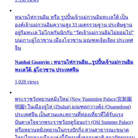
หนานไห่กวนอิม หรือ รูปปั้นเจ้าแม่กวนอิมทะเลใต้ เป็น
องค์เจ้าแม่กวนอิมความสูง 33 เมตรรวมฐาน ประดิษฐาน
อยู่ริมทะเล ไม่ไกลกันนักกับ “วัดเจ้าแม่กวนอิมไม่ยอมไป”
บนเกาะผู่โถวซาน เมืองโจวซาน มณฑลเจ้อเจียง ประเทศ
จีน
Nanhai Guanyin : หนานไห่กวนอิม...รูปปั้นเจ้าแม่กวนอิม
ทะเลใต้, ผู่โถวซาน ประเทศจีน
1,028 views
พระราชวังหยวนหมิงใหม่ (New Yuanming Palace/宮新園
明園) ในเมืองจูไห่ (Zhuhai) มณฑลกวางตุ้ง (Quangdong)
ประเทศจีน เป็นสวนและสถานที่ท่องเที่ยวที่ได้รับแรง
บันดาลใจจากพระราชวังฤดูร้อนเก่า (Old Summer Palace)
หรือหยวนหมิงหยวนในกรุงปักกิ่ง สวนสาธารณะขนาด
ใหญ่ใจกลางเมืองแห่งนี้มีครบทั้งธรรมชาติ สถาปัตยกรรม