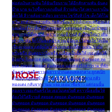
พ่อส่งเงินสามพัน ให้ฉันเรียนราม ได้อีกสักสามพัน ฉันคง
บ๊าย บาย จะไปซื้อกางเกงยีนส์ ลีวายส์มาใส่ เพราะเราเป็น
เด็กใต้ ลีวายส์อย่างเดียว อยากจะโชว์ถึงหิวโซ เด็กใต้ก็ไม่
หวั่น ตกตัวละหลายพัน กัดฟันซื้อมา ให้เด็กเทพเหลียวมอง
และต้องรู้ว่า เด็กใต้ไม่ธรรมดา แต่สุดยอด เดินโยกย้ายเย
ยวน กวนโอ๊ยพอได้ เพราะว่านุ่งลีวายส์ ตัวใหม่ใส่มา เดิน
เข้ามหาลัย จิ๊กโก๊มองหน้า ท่าจะมีปัญหา ไม่พอใจ ได้เป็น
เรื่องแน่นอน แต่ฉันไม่หวั่น เลยแหลงใต้ถามมัน ว่ามัน
พรั่นพรือ มันตอบว่าไม่พรื่อ เปลี่ยนเป็นยิ้มให้ เจอะเด็กใต้
ด้วยกัน ก็เลยรอด สุดยอด สุดยอด สุดยอด มันสุดยอด สุด
ยอด สุดยอด สุดยอด มันสุดยอด แอบหลงรักสาวราม ที่พัก
ห้องเช่า เธอผิวขาวผมยาว ปากแดงแหลงกลาง ถูกสเป็ก
จริงเธอ อยู่ห้องข้างข้าง อยากเข้าไปแหลงกลาง กลัว
ทองแดง กลับจากรามมาเจอ เธอมาซื้อข้าว แต่ก่อนนั้น
สองเรา เจอะกันครั้งใด เธอไม่เคยไยดี คราวนี้เธอยิ้มให้
ต้องให้ใส่ลีวายส์ สุดยอด สุดยอด มันสุดยอด มันสุดยอด
มันสุดยอด มันสุดยอด มันสุดยอด มันสุดยอด มันสุดยอด
มันสุดยอด มันสุดยอด มันสุดยอด มันสุดยอด มันสุดยอด