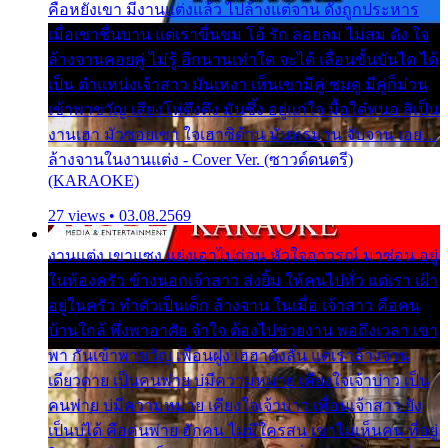
คือหยังเขา มีงานแต่งแล้ว ไปล้างแต่จาน ดั่งถูกประหาร
เมื่อเขาชื่นบาน แต่เราขื่นขม โอ้ รัก ลอยลม ไม่สม ดัง ใจ
ล้างจานคอยคู่ ไม่รู้ อีกนานเท่าใด จะได้ เลื่อนขั้นบันได ได้
เป็น ตำแหน่งเจ้าสาว มันเหงา เห็นเขามีคู่ ซมดู มีคู่ก็ม่วน
เข้าพาขวัญ เสียงโห่ตึงตึง มันซึ้ง อยู่แก่ใจ มื้อใด๋หนอ สิเป็น
งานเฮา มัวซอยเขา ใจเฮาซิด้าน มันทรมาน จับจาน เอย…
ล้างจานในงานแต่ง - Cover Ver. (ซาวด์ดนตรี)
(KARAOKE)
27 views • 03.08.2569
งานแต่ง เขาแซง แย่งเอาไปก่อน หัวใจอาวรณ์ มาซ่อน อยู่
ในห้องครัว ข้างนอกเจ้าสาว ส่งยิ้ม ให้คนไปทั่ว แต่เรา เฝ้า
อยู่ในครัว ทำตัวเป็นเด็ก ล้างจาน ในเมื่อ เจ้าสาว คือคน
บ้านใกล้ พึ่งพาอาศัย จำใจ ต้องไปช่วยงาน พอถึงเวลา เขา
พา กันเข้าพาขวัญ เพื่อนฝูง เฮฮาดังลั่น แต่เราล้างจาน
เดียวดาย เป็นคนพ่าย บ่มีความหมาย เคียงใจเจ้าบ่าว เป็น
คนพ่าย บ่มีความหมาย เคียงใจเจ้าบ่าว เพื่อนเจ้าสาว ยัง
เป็นบ่ได้ คือคนพ่าย ฮักคน ไม่มีใครสน เขาไม่เห็นคน ที่อยู่