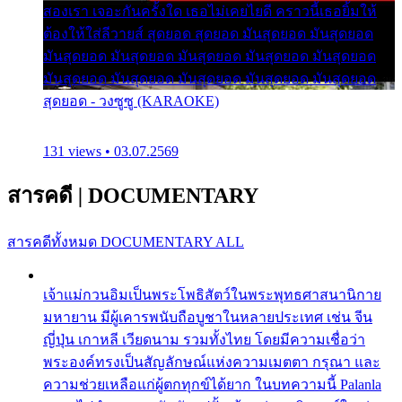
สองเรา เจอะกันครั้งใด เธอไม่เคยไยดี คราวนี้เธอยิ้มให้
ต้องให้ใส่ลีวายส์ สุดยอด สุดยอด มันสุดยอด มันสุดยอด
มันสุดยอด มันสุดยอด มันสุดยอด มันสุดยอด มันสุดยอด
มันสุดยอด มันสุดยอด มันสุดยอด มันสุดยอด มันสุดยอด
สุดยอด - วงซูซู (KARAOKE)
131 views • 03.07.2569
สารคดี
|
DOCUMENTARY
สารคดีทั้งหมด
DOCUMENTARY ALL
เจ้าแม่กวนอิมเป็นพระโพธิสัตว์ในพระพุทธศาสนานิกาย
มหายาน มีผู้เคารพนับถือบูชาในหลายประเทศ เช่น จีน
ญี่ปุ่น เกาหลี เวียดนาม รวมทั้งไทย โดยมีความเชื่อว่า
พระองค์ทรงเป็นสัญลักษณ์แห่งความเมตตา กรุณา และ
ความช่วยเหลือแก่ผู้ตกทุกข์ได้ยาก ในบทความนี้ Palanla