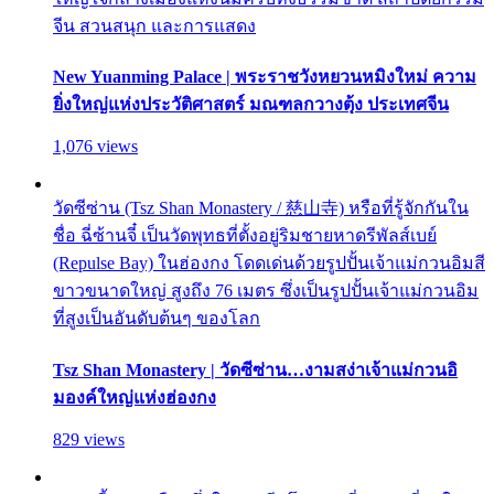
จีน สวนสนุก และการแสดง
New Yuanming Palace | พระราชวังหยวนหมิงใหม่ ความ
ยิ่งใหญ่แห่งประวัติศาสตร์ มณฑลกวางตุ้ง ประเทศจีน
1,076 views
วัดซีซ่าน (Tsz Shan Monastery / 慈山寺) หรือที่รู้จักกันใน
ชื่อ ฉี่ซ้านจี๋ เป็นวัดพุทธที่ตั้งอยู่ริมชายหาดรีพัลส์เบย์
(Repulse Bay) ในฮ่องกง โดดเด่นด้วยรูปปั้นเจ้าแม่กวนอิมสี
ขาวขนาดใหญ่ สูงถึง 76 เมตร ซึ่งเป็นรูปปั้นเจ้าแม่กวนอิม
ที่สูงเป็นอันดับต้นๆ ของโลก
Tsz Shan Monastery | วัดซีซ่าน…งามสง่าเจ้าแม่กวนอิ
มองค์ใหญ่แห่งฮ่องกง
829 views