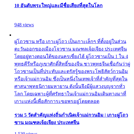
10 อันดับพระใหญ่และมีชื่อเสียงที่สุดในโลก
948 views
ผู่โถวซาน หรือ เกาะผู่โถว เป็นเกาะเล็กๆ ที่ตั้งอยู่ในส่วน
ตะวันออกของเมืองโจวซาน มณฑลเจ้อเจียง ประเทศจีน
โดยอยู่ทางตอนใต้ของนครเซี่ยงไฮ้ ผู่โถวซานเป็น 1 ใน 4
พุทธคีรีหรือภูเขาศักดิ์สิทธิ์ของจีน ชาวพุทธจีนเชื่อกันว่าผู่
โถวซานเป็นที่ประทับและตรัสรู้ของพระโพธิสัตว์กวนอิม
หรือเจ้าแม่กวนอิม ซึ่งเป็นหนึ่งในเทพเจ้าที่สำคัญที่สุดใน
ศาสนาพุทธนิกายมหายาน ดังนั้นจึงมีผู้แสวงบุญจากทั่ว
โลก โดยเฉพาะผู้ที่ศรัทธาในเจ้าแม่กวนอิมเดินทางมาที่
เกาะแห่งนี้เพื่อสักการะขอพรอยู่โดยตลอด
รวม 5 วัดสำคัญแห่งถิ่นกำเนิดเจ้าแม่กวนอิม | เกาะผู่โถว
ซาน มณฑลเจ้อเจียง ประเทศจีน
1,530 views