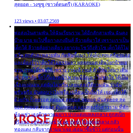
สุดยอด - วงซูซู (ซาวด์ดนตรี) (KARAOKE)
123 views • 03.07.2569
พ่อส่งเงินสามพัน ให้ฉันเรียนราม ได้อีกสักสามพัน ฉันคง
บ๊าย บาย จะไปซื้อกางเกงยีนส์ ลีวายส์มาใส่ เพราะเราเป็น
เด็กใต้ ลีวายส์อย่างเดียว อยากจะโชว์ถึงหิวโซ เด็กใต้ก็ไม่
หวั่น ตกตัวละหลายพัน กัดฟันซื้อมา ให้เด็กเทพเหลียวมอง
และต้องรู้ว่า เด็กใต้ไม่ธรรมดา แต่สุดยอด เดินโยกย้ายเย
ยวน กวนโอ๊ยพอได้ เพราะว่านุ่งลีวายส์ ตัวใหม่ใส่มา เดิน
เข้ามหาลัย จิ๊กโก๊มองหน้า ท่าจะมีปัญหา ไม่พอใจ ได้เป็น
เรื่องแน่นอน แต่ฉันไม่หวั่น เลยแหลงใต้ถามมัน ว่ามัน
พรั่นพรือ มันตอบว่าไม่พรื่อ เปลี่ยนเป็นยิ้มให้ เจอะเด็กใต้
ด้วยกัน ก็เลยรอด สุดยอด สุดยอด สุดยอด มันสุดยอด สุด
ยอด สุดยอด สุดยอด มันสุดยอด แอบหลงรักสาวราม ที่พัก
ห้องเช่า เธอผิวขาวผมยาว ปากแดงแหลงกลาง ถูกสเป็ก
จริงเธอ อยู่ห้องข้างข้าง อยากเข้าไปแหลงกลาง กลัว
ทองแดง กลับจากรามมาเจอ เธอมาซื้อข้าว แต่ก่อนนั้น