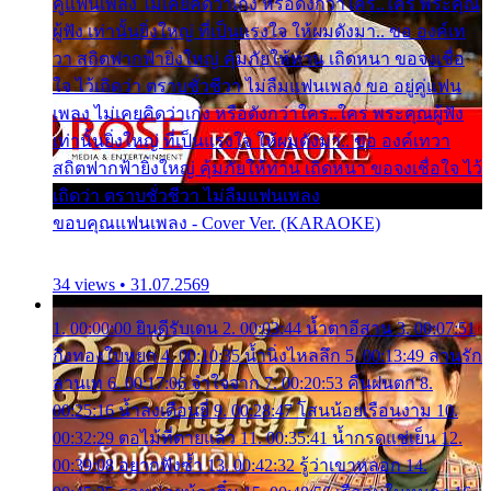
คู่แฟนเพลง ไม่เคยคิดว่าเก่ง หรือดังกว่าใคร..ใคร พระคุณ
ผู้ฟัง เท่านั้นยิ่งใหญ่ ที่เป็นแรงใจ ให้ผมดังมา.. ขอ องค์เท
วา สถิตฟากฟ้ายิ่งใหญ่ คุ้มภัยให้ท่าน เถิดหนา ขอจงเชื่อ
ใจ ไว้เถิดว่า ตราบชั่วชีวา ไม่ลืมแฟนเพลง ขอ อยู่คู่แฟน
เพลง ไม่เคยคิดว่าเก่ง หรือดังกว่าใคร..ใคร พระคุณผู้ฟัง
เท่านั้นยิ่งใหญ่ ที่เป็นแรงใจ ให้ผมดังมา.. ขอ องค์เทวา
สถิตฟากฟ้ายิ่งใหญ่ คุ้มภัยให้ท่าน เถิดหนา ขอจงเชื่อใจ ไว้
เถิดว่า ตราบชั่วชีวา ไม่ลืมแฟนเพลง
ขอบคุณแฟนเพลง - Cover Ver. (KARAOKE)
34 views • 31.07.2569
1. 00:00:00 ยินดีรับเดน 2. 00:03:44 น้ำตาอีสาน 3. 00:07:51
กิ่งทองใบหยก 4. 00:10:35 น้ำนิ่งไหลลึก 5. 00:13:49 ลานรัก
ลานเท 6. 00:17:06 จำใจจาก 7. 00:20:53 คืนฝนตก 8.
00:25:16 น้ำลงเดือนยี่ 9. 00:28:47 โสนน้อยเรือนงาม 10.
00:32:29 ตอไม้ที่ตายแล้ว 11. 00:35:41 น้ำกรดแช่เย็น 12.
00:39:08 อยากฟังซ้ำ 13. 00:42:32 รู้ว่าเขาหลอก 14.