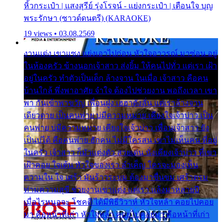
หิ้วกระเป๋า | แสงสุรีย์ รุ่งโรจน์ - แย่งกระเป๋า | เตือนใจ บุญ
พระรักษา (ซาวด์ดนตรี) (KARAOKE)
19 views • 03.08.2569
งานแต่ง เขาแซง แย่งเอาไปก่อน หัวใจอาวรณ์ มาซ่อน อยู่
ในห้องครัว ข้างนอกเจ้าสาว ส่งยิ้ม ให้คนไปทั่ว แต่เรา เฝ้า
อยู่ในครัว ทำตัวเป็นเด็ก ล้างจาน ในเมื่อ เจ้าสาว คือคน
บ้านใกล้ พึ่งพาอาศัย จำใจ ต้องไปช่วยงาน พอถึงเวลา เขา
พา กันเข้าพาขวัญ เพื่อนฝูง เฮฮาดังลั่น แต่เราล้างจาน
เดียวดาย เป็นคนพ่าย บ่มีความหมาย เคียงใจเจ้าบ่าว เป็น
คนพ่าย บ่มีความหมาย เคียงใจเจ้าบ่าว เพื่อนเจ้าสาว ยัง
เป็นบ่ได้ คือคนพ่าย ฮักคน ไม่มีใครสน เขาไม่เห็นคน ที่อยู่
ในครัว เจ้าสาว ก็มัวแต่งตัว สวยเด่น นั่งเคียงเจ้าบ่าว ที่เขา
เฝ้าคอย ใจเต้น หัวใจของเรา ลำเค็ญ ใครจะมองเห็น
ความใน ใจ เศร้า มันร้าวระบม ต้องมาขื่นขม เศร้าตรม
ท่ามความสุขี ช่วยงานเขาแต่ง แต่เรา แล้งมาหลายปี
เมื่อไรหนอจะ โชคดี ได้มีพิธีวิวาห์ หัวใจหล้า คอยไปคอย
มา คือหน้าที่เก่า หัวใจหล้า คอยไปคอยมา คือหน้าที่เก่า