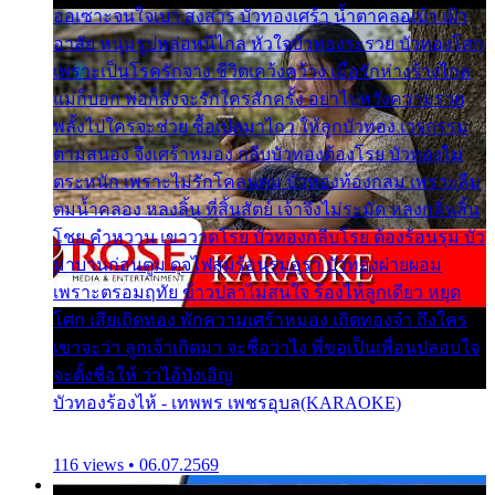
ออเซาะจนใจเบา สงสาร บัวทองเศร้า น้ำตาคลอเบ้า เฝ้า
อาลัย หนุ่มรูปหล่อหนีไกล หัวใจบัวทองระรวย บัวทองโศก
เพราะเป็นโรครักจาง ชีวิตเคว้งคว้าง เมื่อรักห่างร้างไกล
แม่ก็บอก พ่อก็สั่งจะรักใครสักครั้ง อย่าไปหวังความรวย
พลั้งไปใครจะช่วย ซื้อเปลมาไกว ให้ลูกบัวทอง เวรกรรม
ตามสนอง จึงเศร้าหมอง กลีบบัวทองต้องโรย บัวทองไม่
ตระหนัก เพราะไม่รักโคลนตม บัวทองท้องกลม เพราะลืม
ตมน้ำคลอง หลงลิ้น ที่สิ้นสัตย์ เจ้าจึงไม่ระมัด หลงกลิ่นลิ้น
โชย คำหวาน เขาวาดโรย บัวทองกลีบโรย ต้องร้อนรุม บัว
มาบานก่อนตูม ดุจไฟสุมร้อนรุมอุรา บัวทองผ่ายผอม
เพราะตรอมฤทัย ข้าวปลาไม่สนใจ ร้องไห้ลูกเดียว หยุด
โศก เสียเถิดทอง พักความเศร้าหมอง เถิดทองจ๋า ถึงใคร
เขาจะว่า ลูกเจ้าเกิดมา จะชื่อว่าไง พี่ขอเป็นเพื่อนปลอบใจ
จะตั้งชื่อให้ ว่าไอ้บังเอิญ
บัวทองร้องไห้ - เทพพร เพชรอุบล(KARAOKE)
116 views • 06.07.2569