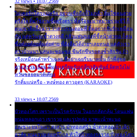
32 views • 10.07.2569
ไม่เคยรักใครแน่หรือ อยากเชื่อถือก็ไม่กล้า ติ๋มใช่คนสวย
ตรึงใจ ติ๋มใช่งามซึ้งตรึงตรา พี่หรือจะมาหมายร่วมชีวี ก็
คนเขาลืออื้อฉาว ว่าสาวๆรุมตอมพี่ ติ๋มอยากรับรักเหมือน
กัน แต่หวั่นจะช้ำดวงฤดี กลัวแฟนของพี่ชี้หน้าด่าทอ ก็คน
ชื่อต๋อยต้อยตุ้มตุ๋ยต่าย พี่ยังลืมได้ง่ายๆเลยหนอ แค่ตัวเรา
สาวบ้านนา แสนจะซอมซ่อ ขืนรักขืนรอคงช้ำสักวัน ถ้า
จริงเหมือนคำพร่ำเฉลย พี่อย่าเฉยรีบมาหมั้น ถ้าพี่สู่ขอ
ตามธรรมเนียม ติ๋มจะเตรียมรับเกลียวสัมพันธ์ ผิดหวังไม่
หวั่นขอยอมได้เคียง
รักติ๋มแน่หรือ - หงษ์ทอง ดาวอุดร (KARAOKE)
33 views • 10.07.2569
บัวทองโศก เพราะเป็นโรครักรุม ในอกกลัดกลุ้ม โดนแฟน
หนุ่มหลอกเอา เขารวย และรูปหล่อ มาพะเน้าพะนอ
ออเซาะจนใจเบา สงสาร บัวทองเศร้า น้ำตาคลอเบ้า เฝ้า
อาลัย หนุ่มรูปหล่อหนีไกล หัวใจบัวทองระรวย บัวทองโศก