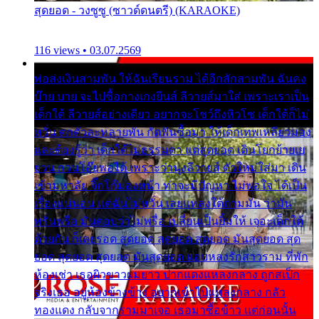
สุดยอด - วงซูซู (ซาวด์ดนตรี) (KARAOKE)
116 views • 03.07.2569
พ่อส่งเงินสามพัน ให้ฉันเรียนราม ได้อีกสักสามพัน ฉันคง
บ๊าย บาย จะไปซื้อกางเกงยีนส์ ลีวายส์มาใส่ เพราะเราเป็น
เด็กใต้ ลีวายส์อย่างเดียว อยากจะโชว์ถึงหิวโซ เด็กใต้ก็ไม่
หวั่น ตกตัวละหลายพัน กัดฟันซื้อมา ให้เด็กเทพเหลียวมอง
และต้องรู้ว่า เด็กใต้ไม่ธรรมดา แต่สุดยอด เดินโยกย้ายเย
ยวน กวนโอ๊ยพอได้ เพราะว่านุ่งลีวายส์ ตัวใหม่ใส่มา เดิน
เข้ามหาลัย จิ๊กโก๊มองหน้า ท่าจะมีปัญหา ไม่พอใจ ได้เป็น
เรื่องแน่นอน แต่ฉันไม่หวั่น เลยแหลงใต้ถามมัน ว่ามัน
พรั่นพรือ มันตอบว่าไม่พรื่อ เปลี่ยนเป็นยิ้มให้ เจอะเด็กใต้
ด้วยกัน ก็เลยรอด สุดยอด สุดยอด สุดยอด มันสุดยอด สุด
ยอด สุดยอด สุดยอด มันสุดยอด แอบหลงรักสาวราม ที่พัก
ห้องเช่า เธอผิวขาวผมยาว ปากแดงแหลงกลาง ถูกสเป็ก
จริงเธอ อยู่ห้องข้างข้าง อยากเข้าไปแหลงกลาง กลัว
ทองแดง กลับจากรามมาเจอ เธอมาซื้อข้าว แต่ก่อนนั้น