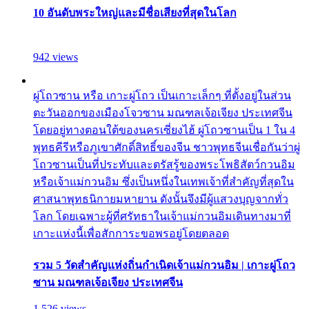
10 อันดับพระใหญ่และมีชื่อเสียงที่สุดในโลก
942 views
ผู่โถวซาน หรือ เกาะผู่โถว เป็นเกาะเล็กๆ ที่ตั้งอยู่ในส่วน
ตะวันออกของเมืองโจวซาน มณฑลเจ้อเจียง ประเทศจีน
โดยอยู่ทางตอนใต้ของนครเซี่ยงไฮ้ ผู่โถวซานเป็น 1 ใน 4
พุทธคีรีหรือภูเขาศักดิ์สิทธิ์ของจีน ชาวพุทธจีนเชื่อกันว่าผู่
โถวซานเป็นที่ประทับและตรัสรู้ของพระโพธิสัตว์กวนอิม
หรือเจ้าแม่กวนอิม ซึ่งเป็นหนึ่งในเทพเจ้าที่สำคัญที่สุดใน
ศาสนาพุทธนิกายมหายาน ดังนั้นจึงมีผู้แสวงบุญจากทั่ว
โลก โดยเฉพาะผู้ที่ศรัทธาในเจ้าแม่กวนอิมเดินทางมาที่
เกาะแห่งนี้เพื่อสักการะขอพรอยู่โดยตลอด
รวม 5 วัดสำคัญแห่งถิ่นกำเนิดเจ้าแม่กวนอิม | เกาะผู่โถว
ซาน มณฑลเจ้อเจียง ประเทศจีน
1,526 views