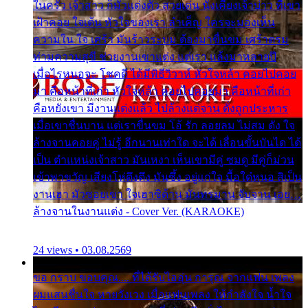
ในครัว เจ้าสาว ก็มัวแต่งตัว สวยเด่น นั่งเคียงเจ้าบ่าว ที่เขา
เฝ้าคอย ใจเต้น หัวใจของเรา ลำเค็ญ ใครจะมองเห็น
ความใน ใจ เศร้า มันร้าวระบม ต้องมาขื่นขม เศร้าตรม
ท่ามความสุขี ช่วยงานเขาแต่ง แต่เรา แล้งมาหลายปี
เมื่อไรหนอจะ โชคดี ได้มีพิธีวิวาห์ หัวใจหล้า คอยไปคอย
มา คือหน้าที่เก่า หัวใจหล้า คอยไปคอยมา คือหน้าที่เก่า
คือหยังเขา มีงานแต่งแล้ว ไปล้างแต่จาน ดั่งถูกประหาร
เมื่อเขาชื่นบาน แต่เราขื่นขม โอ้ รัก ลอยลม ไม่สม ดัง ใจ
ล้างจานคอยคู่ ไม่รู้ อีกนานเท่าใด จะได้ เลื่อนขั้นบันได ได้
เป็น ตำแหน่งเจ้าสาว มันเหงา เห็นเขามีคู่ ซมดู มีคู่ก็ม่วน
เข้าพาขวัญ เสียงโห่ตึงตึง มันซึ้ง อยู่แก่ใจ มื้อใด๋หนอ สิเป็น
งานเฮา มัวซอยเขา ใจเฮาซิด้าน มันทรมาน จับจาน เอย…
ล้างจานในงานแต่ง - Cover Ver. (KARAOKE)
24 views • 03.08.2569
ขอ กราบ ขอบคุณ.... ที่ได้รับไออุ่น การุณ จากแฟน เพลง
ผมแสนชื่นใจ หายวังเวง เมื่อแฟนเพลง ให้กำลังใจ น้ำใจ