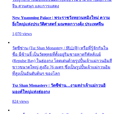
จีน สวนสนุก และการแสดง
New Yuanming Palace | พระราชวังหยวนหมิงใหม่ ความ
ยิ่งใหญ่แห่งประวัติศาสตร์ มณฑลกวางตุ้ง ประเทศจีน
1,070 views
วัดซีซ่าน (Tsz Shan Monastery / 慈山寺) หรือที่รู้จักกันใน
ชื่อ ฉี่ซ้านจี๋ เป็นวัดพุทธที่ตั้งอยู่ริมชายหาดรีพัลส์เบย์
(Repulse Bay) ในฮ่องกง โดดเด่นด้วยรูปปั้นเจ้าแม่กวนอิมสี
ขาวขนาดใหญ่ สูงถึง 76 เมตร ซึ่งเป็นรูปปั้นเจ้าแม่กวนอิม
ที่สูงเป็นอันดับต้นๆ ของโลก
Tsz Shan Monastery | วัดซีซ่าน…งามสง่าเจ้าแม่กวนอิ
มองค์ใหญ่แห่งฮ่องกง
824 views