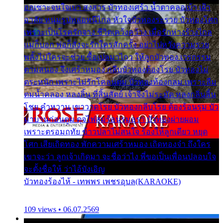
ออเซาะจนใจเบา สงสาร บัวทองเศร้า น้ำตาคลอเบ้า เฝ้า
อาลัย หนุ่มรูปหล่อหนีไกล หัวใจบัวทองระรวย บัวทองโศก
เพราะเป็นโรครักจาง ชีวิตเคว้งคว้าง เมื่อรักห่างร้างไกล
แม่ก็บอก พ่อก็สั่งจะรักใครสักครั้ง อย่าไปหวังความรวย
พลั้งไปใครจะช่วย ซื้อเปลมาไกว ให้ลูกบัวทอง เวรกรรม
ตามสนอง จึงเศร้าหมอง กลีบบัวทองต้องโรย บัวทองไม่
ตระหนัก เพราะไม่รักโคลนตม บัวทองท้องกลม เพราะลืม
ตมน้ำคลอง หลงลิ้น ที่สิ้นสัตย์ เจ้าจึงไม่ระมัด หลงกลิ่นลิ้น
โชย คำหวาน เขาวาดโรย บัวทองกลีบโรย ต้องร้อนรุม บัว
มาบานก่อนตูม ดุจไฟสุมร้อนรุมอุรา บัวทองผ่ายผอม
เพราะตรอมฤทัย ข้าวปลาไม่สนใจ ร้องไห้ลูกเดียว หยุด
โศก เสียเถิดทอง พักความเศร้าหมอง เถิดทองจ๋า ถึงใคร
เขาจะว่า ลูกเจ้าเกิดมา จะชื่อว่าไง พี่ขอเป็นเพื่อนปลอบใจ
จะตั้งชื่อให้ ว่าไอ้บังเอิญ
บัวทองร้องไห้ - เทพพร เพชรอุบล(KARAOKE)
109 views • 06.07.2569