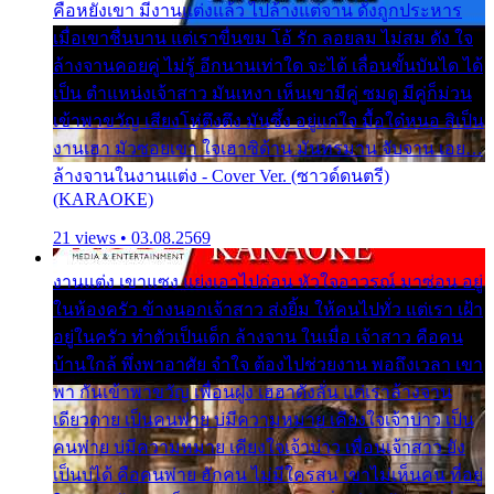
คือหยังเขา มีงานแต่งแล้ว ไปล้างแต่จาน ดั่งถูกประหาร
เมื่อเขาชื่นบาน แต่เราขื่นขม โอ้ รัก ลอยลม ไม่สม ดัง ใจ
ล้างจานคอยคู่ ไม่รู้ อีกนานเท่าใด จะได้ เลื่อนขั้นบันได ได้
เป็น ตำแหน่งเจ้าสาว มันเหงา เห็นเขามีคู่ ซมดู มีคู่ก็ม่วน
เข้าพาขวัญ เสียงโห่ตึงตึง มันซึ้ง อยู่แก่ใจ มื้อใด๋หนอ สิเป็น
งานเฮา มัวซอยเขา ใจเฮาซิด้าน มันทรมาน จับจาน เอย…
ล้างจานในงานแต่ง - Cover Ver. (ซาวด์ดนตรี)
(KARAOKE)
21 views • 03.08.2569
งานแต่ง เขาแซง แย่งเอาไปก่อน หัวใจอาวรณ์ มาซ่อน อยู่
ในห้องครัว ข้างนอกเจ้าสาว ส่งยิ้ม ให้คนไปทั่ว แต่เรา เฝ้า
อยู่ในครัว ทำตัวเป็นเด็ก ล้างจาน ในเมื่อ เจ้าสาว คือคน
บ้านใกล้ พึ่งพาอาศัย จำใจ ต้องไปช่วยงาน พอถึงเวลา เขา
พา กันเข้าพาขวัญ เพื่อนฝูง เฮฮาดังลั่น แต่เราล้างจาน
เดียวดาย เป็นคนพ่าย บ่มีความหมาย เคียงใจเจ้าบ่าว เป็น
คนพ่าย บ่มีความหมาย เคียงใจเจ้าบ่าว เพื่อนเจ้าสาว ยัง
เป็นบ่ได้ คือคนพ่าย ฮักคน ไม่มีใครสน เขาไม่เห็นคน ที่อยู่