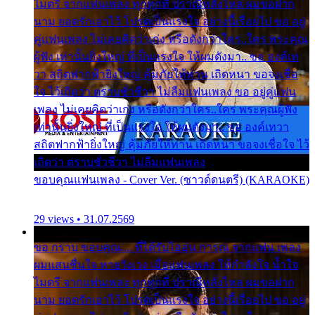
ไมตรี จากแฟนเพลง ทุกทุกที่ ปราณีหลั่งไหล ผมขอฝาก
นาม ยอดรักเอาไว้ โปรดเป็นแรงใจ อย่างนี้เรื่อยไป ขอ อยู่
คู่แฟนเพลง ไม่เคยคิดว่าเก่ง หรือดังกว่าใคร..ใคร พระคุณ
ผู้ฟัง เท่านั้นยิ่งใหญ่ ที่เป็นแรงใจ ให้ผมดังมา.. ขอ องค์เท
วา สถิตฟากฟ้ายิ่งใหญ่ คุ้มภัยให้ท่าน เถิดหนา ขอจงเชื่อ
ใจ ไว้เถิดว่า ตราบชั่วชีวา ไม่ลืมแฟนเพลง ขอ อยู่คู่แฟน
เพลง ไม่เคยคิดว่าเก่ง หรือดังกว่าใคร..ใคร พระคุณผู้ฟัง
เท่านั้นยิ่งใหญ่ ที่เป็นแรงใจ ให้ผมดังมา.. ขอ องค์เทวา
สถิตฟากฟ้ายิ่งใหญ่ คุ้มภัยให้ท่าน เถิดหนา ขอจงเชื่อใจ ไว้
เถิดว่า ตราบชั่วชีวา ไม่ลืมแฟนเพลง
ขอบคุณแฟนเพลง - Cover Ver. (ซาวด์ดนตรี) (KARAOKE)
29 views • 31.07.2569
ขอ กราบ ขอบคุณ.... ที่ได้รับไออุ่น การุณ จากแฟน เพลง
ผมแสนชื่นใจ หายวังเวง เมื่อแฟนเพลง ให้กำลังใจ น้ำใจ
ไมตรี จากแฟนเพลง ทุกทุกที่ ปราณีหลั่งไหล ผมขอฝาก
นาม ยอดรักเอาไว้ โปรดเป็นแรงใจ อย่างนี้เรื่อยไป ขอ อยู่