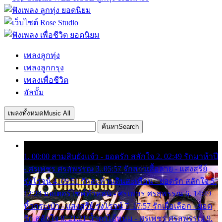
เพลงลูกทุ่ง
เพลงลูกกรุง
เพลงเพื่อชีวิต
อัลบั้ม
เพลงทั้งหมด
Music All
ค้นหา
Search
1. 00:00 สามสิบยังแจ๋ว - ยอดรัก สลักใจ 2. 02:49 รักมาห้าปี
- ศรเพชร ศรสุพรรณ 3. 05:57 รักสาวเสื้อลาย - แสงสุรีย์
รุ่งโรจน์ 4. 09:51 รักสะท้านดินสะเทือน - ยอดรัก สลักใจ 5.
12:23 มอเตอร์ไซค์ทำหล่น - ศรเพชร ศรสุพรรณ 6. 14:49
หิ้วกระเป๋า - แสงสุรีย์ รุ่งโรจน์ 7. 17:57 รักเผื่อเลือก - ยอด
รัก สลักใจ 8. 21:21 น้ำตาไอ้หนุ่ม - ศรเพชร ศรสุพรรณ 9.