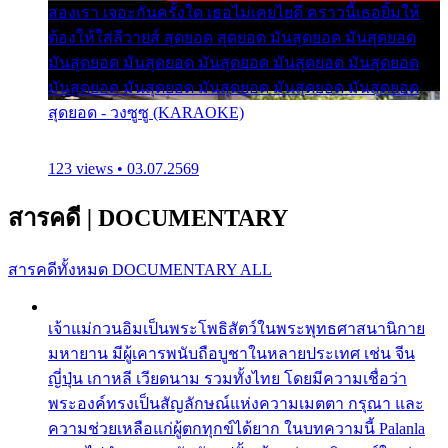
สองเรา เจอะกันครั้งใด เธอไม่เคยไยดี คราวนี้เธอยิ้มให้
ต้องให้ใส่ลีวายส์ สุดยอด สุดยอด มันสุดยอด มันสุดยอด
มันสุดยอด มันสุดยอด มันสุดยอด มันสุดยอด มันสุดยอด
มันสุดยอด มันสุดยอด มันสุดยอด มันสุดยอด มันสุดยอด
สุดยอด - วงซูซู (KARAOKE)
123 views • 03.07.2569
สารคดี
|
DOCUMENTARY
สารคดีทั้งหมด
DOCUMENTARY ALL
เจ้าแม่กวนอิมเป็นพระโพธิสัตว์ในพระพุทธศาสนานิกาย
มหายาน มีผู้เคารพนับถือบูชาในหลายประเทศ เช่น จีน
ญี่ปุ่น เกาหลี เวียดนาม รวมทั้งไทย โดยมีความเชื่อว่า
พระองค์ทรงเป็นสัญลักษณ์แห่งความเมตตา กรุณา และ
ความช่วยเหลือแก่ผู้ตกทุกข์ได้ยาก ในบทความนี้ Palanla