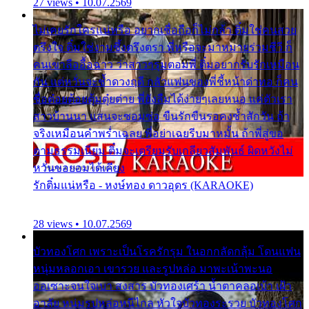
27 views • 10.07.2569
ไม่เคยรักใครแน่หรือ อยากเชื่อถือก็ไม่กล้า ติ๋มใช่คนสวย
ตรึงใจ ติ๋มใช่งามซึ้งตรึงตรา พี่หรือจะมาหมายร่วมชีวี ก็
คนเขาลืออื้อฉาว ว่าสาวๆรุมตอมพี่ ติ๋มอยากรับรักเหมือน
กัน แต่หวั่นจะช้ำดวงฤดี กลัวแฟนของพี่ชี้หน้าด่าทอ ก็คน
ชื่อต๋อยต้อยตุ้มตุ๋ยต่าย พี่ยังลืมได้ง่ายๆเลยหนอ แค่ตัวเรา
สาวบ้านนา แสนจะซอมซ่อ ขืนรักขืนรอคงช้ำสักวัน ถ้า
จริงเหมือนคำพร่ำเฉลย พี่อย่าเฉยรีบมาหมั้น ถ้าพี่สู่ขอ
ตามธรรมเนียม ติ๋มจะเตรียมรับเกลียวสัมพันธ์ ผิดหวังไม่
หวั่นขอยอมได้เคียง
รักติ๋มแน่หรือ - หงษ์ทอง ดาวอุดร (KARAOKE)
28 views • 10.07.2569
บัวทองโศก เพราะเป็นโรครักรุม ในอกกลัดกลุ้ม โดนแฟน
หนุ่มหลอกเอา เขารวย และรูปหล่อ มาพะเน้าพะนอ
ออเซาะจนใจเบา สงสาร บัวทองเศร้า น้ำตาคลอเบ้า เฝ้า
อาลัย หนุ่มรูปหล่อหนีไกล หัวใจบัวทองระรวย บัวทองโศก