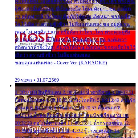
คู่แฟนเพลง ไม่เคยคิดว่าเก่ง หรือดังกว่าใคร..ใคร พระคุณ
ผู้ฟัง เท่านั้นยิ่งใหญ่ ที่เป็นแรงใจ ให้ผมดังมา.. ขอ องค์เท
วา สถิตฟากฟ้ายิ่งใหญ่ คุ้มภัยให้ท่าน เถิดหนา ขอจงเชื่อ
ใจ ไว้เถิดว่า ตราบชั่วชีวา ไม่ลืมแฟนเพลง ขอ อยู่คู่แฟน
เพลง ไม่เคยคิดว่าเก่ง หรือดังกว่าใคร..ใคร พระคุณผู้ฟัง
เท่านั้นยิ่งใหญ่ ที่เป็นแรงใจ ให้ผมดังมา.. ขอ องค์เทวา
สถิตฟากฟ้ายิ่งใหญ่ คุ้มภัยให้ท่าน เถิดหนา ขอจงเชื่อใจ ไว้
เถิดว่า ตราบชั่วชีวา ไม่ลืมแฟนเพลง
ขอบคุณแฟนเพลง - Cover Ver. (KARAOKE)
29 views • 31.07.2569
1. 00:00:00 ยินดีรับเดน 2. 00:03:44 น้ำตาอีสาน 3. 00:07:51
กิ่งทองใบหยก 4. 00:10:35 น้ำนิ่งไหลลึก 5. 00:13:49 ลานรัก
ลานเท 6. 00:17:06 จำใจจาก 7. 00:20:53 คืนฝนตก 8.
00:25:16 น้ำลงเดือนยี่ 9. 00:28:47 โสนน้อยเรือนงาม 10.
00:32:29 ตอไม้ที่ตายแล้ว 11. 00:35:41 น้ำกรดแช่เย็น 12.
00:39:08 อยากฟังซ้ำ 13. 00:42:32 รู้ว่าเขาหลอก 14.