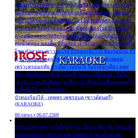
เพราะเป็นโรครักจาง ชีวิตเคว้งคว้าง เมื่อรักห่างร้างไกล
แม่ก็บอก พ่อก็สั่งจะรักใครสักครั้ง อย่าไปหวังความรวย
พลั้งไปใครจะช่วย ซื้อเปลมาไกว ให้ลูกบัวทอง เวรกรรม
ตามสนอง จึงเศร้าหมอง กลีบบัวทองต้องโรย บัวทองไม่
ตระหนัก เพราะไม่รักโคลนตม บัวทองท้องกลม เพราะลืม
ตมน้ำคลอง หลงลิ้น ที่สิ้นสัตย์ เจ้าจึงไม่ระมัด หลงกลิ่นลิ้น
โชย คำหวาน เขาวาดโรย บัวทองกลีบโรย ต้องร้อนรุม บัว
มาบานก่อนตูม ดุจไฟสุมร้อนรุมอุรา บัวทองผ่ายผอม
เพราะตรอมฤทัย ข้าวปลาไม่สนใจ ร้องไห้ลูกเดียว หยุด
โศก เสียเถิดทอง พักความเศร้าหมอง เถิดทองจ๋า ถึงใคร
เขาจะว่า ลูกเจ้าเกิดมา จะชื่อว่าไง พี่ขอเป็นเพื่อนปลอบใจ
จะตั้งชื่อให้ ว่าไอ้บังเอิญ
บัวทองร้องไห้ - เทพพร เพชรอุบล (ซาวด์ดนตรี)
(KARAOKE)
88 views • 06.07.2569
บัวทองโศก เพราะเป็นโรครักรุม ในอกกลัดกลุ้ม โดนแฟน
หนุ่มหลอกเอา เขารวย และรูปหล่อ มาพะเน้าพะนอ