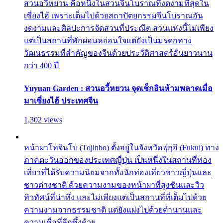
สวนอวี้หยวน คือหนึ่งในสวนจีนโบราณที่งดงามที่สุดใน
เซี่ยงไฮ้ เพราะเต็มไปด้วยสถาปัตยกรรมจีนโบราณอัน
งดงามและศิลปะการจัดสวนที่ประณีต สวนแห่งนี้ไม่เพียง
แต่เป็นสถานที่พักผ่อนหย่อนใจแต่ยังเป็นมรดกทาง
วัฒนธรรมที่สำคัญของจีนด้วยประวัติศาสตร์อันยาวนาน
กว่า 400 ปี
Yuyuan Garden : สวนอวี้หยวน จุดเช็กอินห้ามพลาดเมื่อ
มาเซี่ยงไฮ้ ประเทศจีน
1,302 views
หน้าผาโทจินโบ (Tojinbo) ตั้งอยู่ในจังหวัดฟุกุอิ (Fukui) ทาง
ภาคตะวันออกของประเทศญี่ปุ่น เป็นหนึ่งในสถานที่ท่อง
เที่ยวที่ได้รับความนิยมจากทั้งนักท่องเที่ยวชาวญี่ปุ่นและ
ชาวต่างชาติ ด้วยความงามของหน้าผาที่สูงชันและวิว
ทิวทัศน์ที่น่าทึ่ง และไม่เพียงแต่เป็นสถานที่ที่เต็มไปด้วย
ความงามจากธรรมชาติ แต่ยังแฝงไปด้วยตำนานและ
ความเชื่อที่ลึกซึ้งด้วย