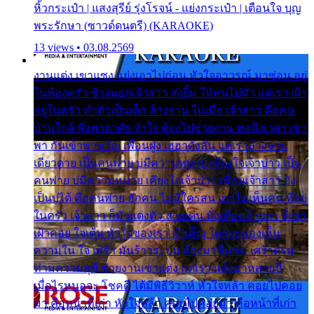
หิ้วกระเป๋า | แสงสุรีย์ รุ่งโรจน์ - แย่งกระเป๋า | เตือนใจ บุญ
พระรักษา (ซาวด์ดนตรี) (KARAOKE)
13 views • 03.08.2569
งานแต่ง เขาแซง แย่งเอาไปก่อน หัวใจอาวรณ์ มาซ่อน อยู่
ในห้องครัว ข้างนอกเจ้าสาว ส่งยิ้ม ให้คนไปทั่ว แต่เรา เฝ้า
อยู่ในครัว ทำตัวเป็นเด็ก ล้างจาน ในเมื่อ เจ้าสาว คือคน
บ้านใกล้ พึ่งพาอาศัย จำใจ ต้องไปช่วยงาน พอถึงเวลา เขา
พา กันเข้าพาขวัญ เพื่อนฝูง เฮฮาดังลั่น แต่เราล้างจาน
เดียวดาย เป็นคนพ่าย บ่มีความหมาย เคียงใจเจ้าบ่าว เป็น
คนพ่าย บ่มีความหมาย เคียงใจเจ้าบ่าว เพื่อนเจ้าสาว ยัง
เป็นบ่ได้ คือคนพ่าย ฮักคน ไม่มีใครสน เขาไม่เห็นคน ที่อยู่
ในครัว เจ้าสาว ก็มัวแต่งตัว สวยเด่น นั่งเคียงเจ้าบ่าว ที่เขา
เฝ้าคอย ใจเต้น หัวใจของเรา ลำเค็ญ ใครจะมองเห็น
ความใน ใจ เศร้า มันร้าวระบม ต้องมาขื่นขม เศร้าตรม
ท่ามความสุขี ช่วยงานเขาแต่ง แต่เรา แล้งมาหลายปี
เมื่อไรหนอจะ โชคดี ได้มีพิธีวิวาห์ หัวใจหล้า คอยไปคอย
มา คือหน้าที่เก่า หัวใจหล้า คอยไปคอยมา คือหน้าที่เก่า