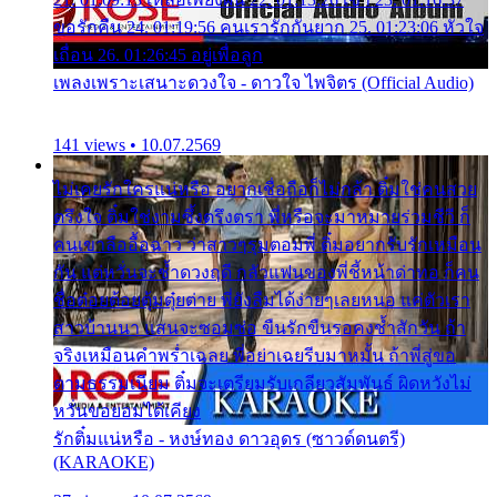
ขอรักคืน 24. 01:19:56 คนเรารักกันยาก 25. 01:23:06 หัวใจ
เถื่อน 26. 01:26:45 อยู่เพื่อลูก
เพลงเพราะเสนาะดวงใจ - ดาวใจ ไพจิตร (Official Audio)
141 views • 10.07.2569
ไม่เคยรักใครแน่หรือ อยากเชื่อถือก็ไม่กล้า ติ๋มใช่คนสวย
ตรึงใจ ติ๋มใช่งามซึ้งตรึงตรา พี่หรือจะมาหมายร่วมชีวี ก็
คนเขาลืออื้อฉาว ว่าสาวๆรุมตอมพี่ ติ๋มอยากรับรักเหมือน
กัน แต่หวั่นจะช้ำดวงฤดี กลัวแฟนของพี่ชี้หน้าด่าทอ ก็คน
ชื่อต๋อยต้อยตุ้มตุ๋ยต่าย พี่ยังลืมได้ง่ายๆเลยหนอ แค่ตัวเรา
สาวบ้านนา แสนจะซอมซ่อ ขืนรักขืนรอคงช้ำสักวัน ถ้า
จริงเหมือนคำพร่ำเฉลย พี่อย่าเฉยรีบมาหมั้น ถ้าพี่สู่ขอ
ตามธรรมเนียม ติ๋มจะเตรียมรับเกลียวสัมพันธ์ ผิดหวังไม่
หวั่นขอยอมได้เคียง
รักติ๋มแน่หรือ - หงษ์ทอง ดาวอุดร (ซาวด์ดนตรี)
(KARAOKE)