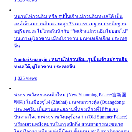
หนานไห่กวนอิม หรือ รูปปั้นเจ้าแม่กวนอิมทะเลใต้ เป็น
องค์เจ้าแม่กวนอิมความสูง 33 เมตรรวมฐาน ประดิษฐาน
อยู่ริมทะเล ไม่ไกลกันนักกับ “วัดเจ้าแม่กวนอิมไม่ยอมไป”
บนเกาะผู่โถวซาน เมืองโจวซาน มณฑลเจ้อเจียง ประเทศ
จีน
Nanhai Guanyin : หนานไห่กวนอิม...รูปปั้นเจ้าแม่กวนอิม
ทะเลใต้, ผู่โถวซาน ประเทศจีน
1,025 views
พระราชวังหยวนหมิงใหม่ (New Yuanming Palace/宮新園
明園) ในเมืองจูไห่ (Zhuhai) มณฑลกวางตุ้ง (Quangdong)
ประเทศจีน เป็นสวนและสถานที่ท่องเที่ยวที่ได้รับแรง
บันดาลใจจากพระราชวังฤดูร้อนเก่า (Old Summer Palace)
หรือหยวนหมิงหยวนในกรุงปักกิ่ง สวนสาธารณะขนาด
ใหญ่ใจกลางเมืองแห่งนี้มีครบทั้งธรรมชาติ สถาปัตยกรรม