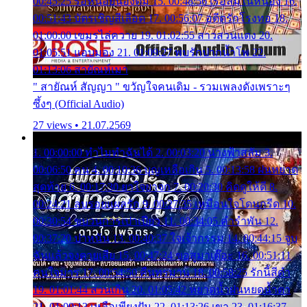
00:45:25 รอหน่อยน้องติ๋ม 15. 00:48:56 เรือล่มในหนอง 16.
00:51:43 บัตรเชิญสีเลือด 17. 00:56:07 อดีตรักโรงทอ 18.
01:00:00 เขมรไล่ควาย 19. 01:02:55 สาวสวนแตง 20.
01:05:51 แอบมอง 21. 01:09:27 พบรักปากน้ำโพ 22.
01:13:06 สายัณห์เมา
" สายัณห์ สัญญา " ขวัญใจคนเดิม - รวมเพลงดังเพราะๆ
ซึ้งๆ (Official Audio)
27 views • 21.07.2569
1. 00:00:00 ทำไมทำฉันได้ 2. 00:03:20 นางฟ้าสลัม 3.
00:06:50 คน 4. 00:10:36 บุญเหลือเกิน 5. 00:13:58 ฝนหยาด
สุดท้าย 6. 00:17:30 ยาใจยาจก 7. 00:20:30 คิดดูให้ดี 8.
00:24:21 ลบรอยแผลรัก 9. 00:27:35 เหมือนใจโดนกรีด 10.
00:30:54 ขบวนการเปาเปียว 11. 00:34:05 คำรำพัน 12.
00:37:20 ปาหนัน 13. 00:40:37 ใจเจ้ากรรม 14. 00:44:15 จูบ
ฉันแล้วจงตายเสีย 15. 00:47:24 ขอสูมาเต๊อะ 16. 00:51:11
คนใจมาร 17. 00:54:50 คืนทรมาน 18. 00:58:25 รักนี้สีดำ
19. 01:01:44 ส่วนเกิน 20. 01:05:42 หยาดน้ำฝนหยดน้ำตา
21. 01:09:13 เหลือเพียงฝัน 22. 01:13:26 เขา 23. 01:16:37