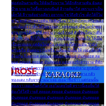
พ่อส่งเงินสามพัน ให้ฉันเรียนราม ได้อีกสักสามพัน ฉันคง
บ๊าย บาย จะไปซื้อกางเกงยีนส์ ลีวายส์มาใส่ เพราะเราเป็น
เด็กใต้ ลีวายส์อย่างเดียว อยากจะโชว์ถึงหิวโซ เด็กใต้ก็ไม่
หวั่น ตกตัวละหลายพัน กัดฟันซื้อมา ให้เด็กเทพเหลียวมอง
และต้องรู้ว่า เด็กใต้ไม่ธรรมดา แต่สุดยอด เดินโยกย้ายเย
ยวน กวนโอ๊ยพอได้ เพราะว่านุ่งลีวายส์ ตัวใหม่ใส่มา เดิน
เข้ามหาลัย จิ๊กโก๊มองหน้า ท่าจะมีปัญหา ไม่พอใจ ได้เป็น
เรื่องแน่นอน แต่ฉันไม่หวั่น เลยแหลงใต้ถามมัน ว่ามัน
พรั่นพรือ มันตอบว่าไม่พรื่อ เปลี่ยนเป็นยิ้มให้ เจอะเด็กใต้
ด้วยกัน ก็เลยรอด สุดยอด สุดยอด สุดยอด มันสุดยอด สุด
ยอด สุดยอด สุดยอด มันสุดยอด แอบหลงรักสาวราม ที่พัก
ห้องเช่า เธอผิวขาวผมยาว ปากแดงแหลงกลาง ถูกสเป็ก
จริงเธอ อยู่ห้องข้างข้าง อยากเข้าไปแหลงกลาง กลัว
ทองแดง กลับจากรามมาเจอ เธอมาซื้อข้าว แต่ก่อนนั้น
สองเรา เจอะกันครั้งใด เธอไม่เคยไยดี คราวนี้เธอยิ้มให้
ต้องให้ใส่ลีวายส์ สุดยอด สุดยอด มันสุดยอด มันสุดยอด
มันสุดยอด มันสุดยอด มันสุดยอด มันสุดยอด มันสุดยอด
มันสุดยอด มันสุดยอด มันสุดยอด มันสุดยอด มันสุดยอด