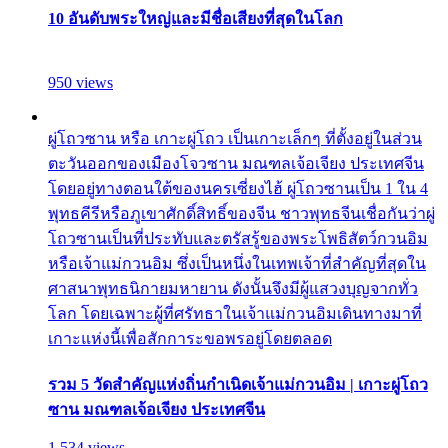
10 อันดับพระใหญ่และมีชื่อเสียงที่สุดในโลก
950 views
ผู่โถวซาน หรือ เกาะผู่โถว เป็นเกาะเล็กๆ ที่ตั้งอยู่ในส่วน
ตะวันออกของเมืองโจวซาน มณฑลเจ้อเจียง ประเทศจีน
โดยอยู่ทางตอนใต้ของนครเซี่ยงไฮ้ ผู่โถวซานเป็น 1 ใน 4
พุทธคีรีหรือภูเขาศักดิ์สิทธิ์ของจีน ชาวพุทธจีนเชื่อกันว่าผู่
โถวซานเป็นที่ประทับและตรัสรู้ของพระโพธิสัตว์กวนอิม
หรือเจ้าแม่กวนอิม ซึ่งเป็นหนึ่งในเทพเจ้าที่สำคัญที่สุดใน
ศาสนาพุทธนิกายมหายาน ดังนั้นจึงมีผู้แสวงบุญจากทั่ว
โลก โดยเฉพาะผู้ที่ศรัทธาในเจ้าแม่กวนอิมเดินทางมาที่
เกาะแห่งนี้เพื่อสักการะขอพรอยู่โดยตลอด
รวม 5 วัดสำคัญแห่งถิ่นกำเนิดเจ้าแม่กวนอิม | เกาะผู่โถว
ซาน มณฑลเจ้อเจียง ประเทศจีน
1,534 views