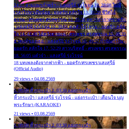
24:27 สามเณรกำพร้า - แสงสุรีย์ รุ่งโรจน์ 10. 28:08 ไม่มี
เวลาไปหาเมียน้อย - ยอดรัก สลักใจ 11. 31:29 ชีวิตไอ้
ธรรม - ศรเพชร ศรสุพรรณ 12. 35:26 ทหารอากาศขาดรัก
- แสงสุรีย์ รุ่งโรจน์ 13. 39:01 คนหัวใจโทรม - ยอดรัก สลัก
ใจ 14. 42:49 ไอ้หวังตายแน่ - ศรเพชร ศรสุพรรณ 15. 46:35
ธาตุแท้ของเธอ - แสงสุรีย์ รุ่งโรจน์ 16. 49:57 กำนันกำใน -
ยอดรัก สลักใจ 17. 52:29 สาวบริสุทธิ์ - ศรเพชร ศรสุพรรณ
18. 56:05 แต๋วจ๋า - แสงสุรีย์ รุ่งโรจน์
18 บทเพลงดังจากฟากฟ้า - ยอดรัก/ศรเพชร/แสงสุรีย์
(Official Audio)
29 views • 04.08.2569
1. 00:00 หิ้วกระเป๋า 2. 03:30 แย่งกระเป๋า
หิ้วกระเป๋า | แสงสุรีย์ รุ่งโรจน์ - แย่งกระเป๋า | เตือนใจ บุญ
พระรักษา (KARAOKE)
21 views • 03.08.2569
1. 00:00 หิ้วกระเป๋า 2. 03:30 แย่งกระเป๋า