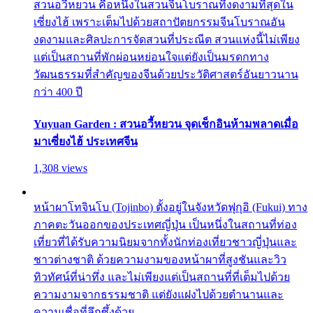
สวนอวี้หยวน คือหนึ่งในสวนจีนโบราณที่งดงามที่สุดใน
เซี่ยงไฮ้ เพราะเต็มไปด้วยสถาปัตยกรรมจีนโบราณอัน
งดงามและศิลปะการจัดสวนที่ประณีต สวนแห่งนี้ไม่เพียง
แต่เป็นสถานที่พักผ่อนหย่อนใจแต่ยังเป็นมรดกทาง
วัฒนธรรมที่สำคัญของจีนด้วยประวัติศาสตร์อันยาวนาน
กว่า 400 ปี
Yuyuan Garden : สวนอวี้หยวน จุดเช็กอินห้ามพลาดเมื่อ
มาเซี่ยงไฮ้ ประเทศจีน
1,308 views
หน้าผาโทจินโบ (Tojinbo) ตั้งอยู่ในจังหวัดฟุกุอิ (Fukui) ทาง
ภาคตะวันออกของประเทศญี่ปุ่น เป็นหนึ่งในสถานที่ท่อง
เที่ยวที่ได้รับความนิยมจากทั้งนักท่องเที่ยวชาวญี่ปุ่นและ
ชาวต่างชาติ ด้วยความงามของหน้าผาที่สูงชันและวิว
ทิวทัศน์ที่น่าทึ่ง และไม่เพียงแต่เป็นสถานที่ที่เต็มไปด้วย
ความงามจากธรรมชาติ แต่ยังแฝงไปด้วยตำนานและ
ความเชื่อที่ลึกซึ้งด้วย