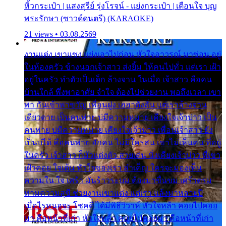
หิ้วกระเป๋า | แสงสุรีย์ รุ่งโรจน์ - แย่งกระเป๋า | เตือนใจ บุญ
พระรักษา (ซาวด์ดนตรี) (KARAOKE)
21 views • 03.08.2569
งานแต่ง เขาแซง แย่งเอาไปก่อน หัวใจอาวรณ์ มาซ่อน อยู่
ในห้องครัว ข้างนอกเจ้าสาว ส่งยิ้ม ให้คนไปทั่ว แต่เรา เฝ้า
อยู่ในครัว ทำตัวเป็นเด็ก ล้างจาน ในเมื่อ เจ้าสาว คือคน
บ้านใกล้ พึ่งพาอาศัย จำใจ ต้องไปช่วยงาน พอถึงเวลา เขา
พา กันเข้าพาขวัญ เพื่อนฝูง เฮฮาดังลั่น แต่เราล้างจาน
เดียวดาย เป็นคนพ่าย บ่มีความหมาย เคียงใจเจ้าบ่าว เป็น
คนพ่าย บ่มีความหมาย เคียงใจเจ้าบ่าว เพื่อนเจ้าสาว ยัง
เป็นบ่ได้ คือคนพ่าย ฮักคน ไม่มีใครสน เขาไม่เห็นคน ที่อยู่
ในครัว เจ้าสาว ก็มัวแต่งตัว สวยเด่น นั่งเคียงเจ้าบ่าว ที่เขา
เฝ้าคอย ใจเต้น หัวใจของเรา ลำเค็ญ ใครจะมองเห็น
ความใน ใจ เศร้า มันร้าวระบม ต้องมาขื่นขม เศร้าตรม
ท่ามความสุขี ช่วยงานเขาแต่ง แต่เรา แล้งมาหลายปี
เมื่อไรหนอจะ โชคดี ได้มีพิธีวิวาห์ หัวใจหล้า คอยไปคอย
มา คือหน้าที่เก่า หัวใจหล้า คอยไปคอยมา คือหน้าที่เก่า