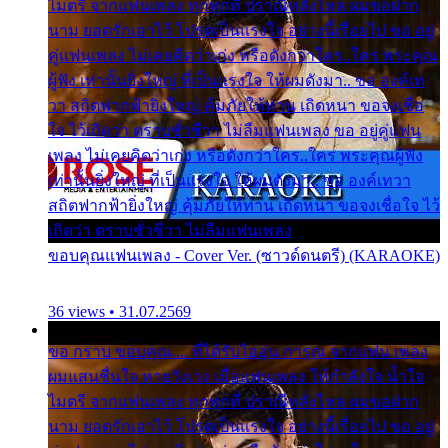
ไมตรี จากแฟนเพลง ทุกทุกที่ ปราณีหลั่งไหล ผมขอฝาก
นาม ยอดรักเอาไว้ โปรดเป็นแรงใจ อย่างนี้เรื่อยไป ขอ อยู่
คู่แฟนเพลง ไม่เคยคิดว่าเก่ง หรือดังกว่าใคร..ใคร พระคุณ
ผู้ฟัง เท่านั้นยิ่งใหญ่ ที่เป็นแรงใจ ให้ผมดังมา.. ขอ องค์เท
วา สถิตฟากฟ้ายิ่งใหญ่ คุ้มภัยให้ท่าน เถิดหนา ขอจงเชื่อ
ใจ ไว้เถิดว่า ตราบชั่วชีวา ไม่ลืมแฟนเพลง ขอ อยู่คู่แฟน
เพลง ไม่เคยคิดว่าเก่ง หรือดังกว่าใคร..ใคร พระคุณผู้ฟัง
เท่านั้นยิ่งใหญ่ ที่เป็นแรงใจ ให้ผมดังมา.. ขอ องค์เทวา
สถิตฟากฟ้ายิ่งใหญ่ คุ้มภัยให้ท่าน เถิดหนา ขอจงเชื่อใจ ไว้
เถิดว่า ตราบชั่วชีวา ไม่ลืมแฟนเพลง
ขอบคุณแฟนเพลง - Cover Ver. (ซาวด์ดนตรี) (KARAOKE)
36 views • 31.07.2569
ขอ กราบ ขอบคุณ.... ที่ได้รับไออุ่น การุณ จากแฟน เพลง
ผมแสนชื่นใจ หายวังเวง เมื่อแฟนเพลง ให้กำลังใจ น้ำใจ
ไมตรี จากแฟนเพลง ทุกทุกที่ ปราณีหลั่งไหล ผมขอฝาก
นาม ยอดรักเอาไว้ โปรดเป็นแรงใจ อย่างนี้เรื่อยไป ขอ อยู่