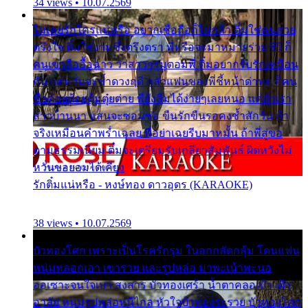
34 views • 10.07.2569
ไม่เคยรักใครแน่หรือ อยากเชื่อถือก็ไม่กล้า ติ๋มใช่คนสวย
ตรึงใจ ติ๋มใช่งามซึ้งตรึงตรา พี่หรือจะมาหมายร่วมชีวี ก็
คนเขาลืออื้อฉาว ว่าสาวๆรุมตอมพี่ ติ๋มอยากรับรักเหมือน
กัน แต่หวั่นจะช้ำดวงฤดี กลัวแฟนของพี่ชี้หน้าด่าทอ ก็คน
ชื่อต๋อยต้อยตุ้มตุ๋ยต่าย พี่ยังลืมได้ง่ายๆเลยหนอ แค่ตัวเรา
สาวบ้านนา แสนจะซอมซ่อ ขืนรักขืนรอคงช้ำสักวัน ถ้า
จริงเหมือนคำพร่ำเฉลย พี่อย่าเฉยรีบมาหมั้น ถ้าพี่สู่ขอ
ตามธรรมเนียม ติ๋มจะเตรียมรับเกลียวสัมพันธ์ ผิดหวังไม่
หวั่นขอยอมได้เคียง
รักติ๋มแน่หรือ - หงษ์ทอง ดาวอุดร (KARAOKE)
38 views • 10.07.2569
บัวทองโศก เพราะเป็นโรครักรุม ในอกกลัดกลุ้ม โดนแฟน
หนุ่มหลอกเอา เขารวย และรูปหล่อ มาพะเน้าพะนอ
ออเซาะจนใจเบา สงสาร บัวทองเศร้า น้ำตาคลอเบ้า เฝ้า
อาลัย หนุ่มรูปหล่อหนีไกล หัวใจบัวทองระรวย บัวทองโศก