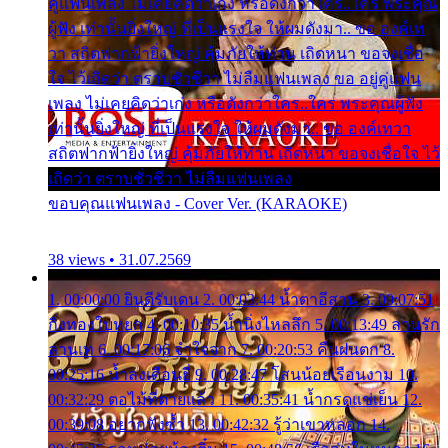
คู่แฟนเพลง ไม่เคยคิดว่าเก่ง หรือดังกว่าใคร..ใคร พระคุณ
ผู้ฟัง เท่านั้นยิ่งใหญ่ ที่เป็นแรงใจ ให้ผมดังมา.. ขอ องค์เท
วา สถิตฟากฟ้ายิ่งใหญ่ คุ้มภัยให้ท่าน เถิดหนา ขอจงเชื่อ
ใจ ไว้เถิดว่า ตราบชั่วชีวา ไม่ลืมแฟนเพลง ขอ อยู่คู่แฟน
เพลง ไม่เคยคิดว่าเก่ง หรือดังกว่าใคร..ใคร พระคุณผู้ฟัง
เท่านั้นยิ่งใหญ่ ที่เป็นแรงใจ ให้ผมดังมา.. ขอ องค์เทวา
สถิตฟากฟ้ายิ่งใหญ่ คุ้มภัยให้ท่าน เถิดหนา ขอจงเชื่อใจ ไว้
เถิดว่า ตราบชั่วชีวา ไม่ลืมแฟนเพลง
ขอบคุณแฟนเพลง - Cover Ver. (KARAOKE)
38 views • 31.07.2569
1. 00:00:00 ยินดีรับเดน 2. 00:03:44 น้ำตาอีสาน 3. 00:07:51
กิ่งทองใบหยก 4. 00:10:35 น้ำนิ่งไหลลึก 5. 00:13:49 ลานรัก
ลานเท 6. 00:17:06 จำใจจาก 7. 00:20:53 คืนฝนตก 8.
00:25:16 น้ำลงเดือนยี่ 9. 00:28:47 โสนน้อยเรือนงาม 10.
00:32:29 ตอไม้ที่ตายแล้ว 11. 00:35:41 น้ำกรดแช่เย็น 12.
00:39:08 อยากฟังซ้ำ 13. 00:42:32 รู้ว่าเขาหลอก 14.