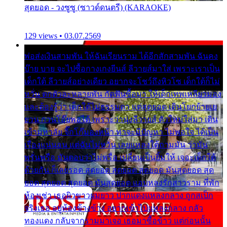
สุดยอด - วงซูซู (ซาวด์ดนตรี) (KARAOKE)
129 views • 03.07.2569
พ่อส่งเงินสามพัน ให้ฉันเรียนราม ได้อีกสักสามพัน ฉันคง
บ๊าย บาย จะไปซื้อกางเกงยีนส์ ลีวายส์มาใส่ เพราะเราเป็น
เด็กใต้ ลีวายส์อย่างเดียว อยากจะโชว์ถึงหิวโซ เด็กใต้ก็ไม่
หวั่น ตกตัวละหลายพัน กัดฟันซื้อมา ให้เด็กเทพเหลียวมอง
และต้องรู้ว่า เด็กใต้ไม่ธรรมดา แต่สุดยอด เดินโยกย้ายเย
ยวน กวนโอ๊ยพอได้ เพราะว่านุ่งลีวายส์ ตัวใหม่ใส่มา เดิน
เข้ามหาลัย จิ๊กโก๊มองหน้า ท่าจะมีปัญหา ไม่พอใจ ได้เป็น
เรื่องแน่นอน แต่ฉันไม่หวั่น เลยแหลงใต้ถามมัน ว่ามัน
พรั่นพรือ มันตอบว่าไม่พรื่อ เปลี่ยนเป็นยิ้มให้ เจอะเด็กใต้
ด้วยกัน ก็เลยรอด สุดยอด สุดยอด สุดยอด มันสุดยอด สุด
ยอด สุดยอด สุดยอด มันสุดยอด แอบหลงรักสาวราม ที่พัก
ห้องเช่า เธอผิวขาวผมยาว ปากแดงแหลงกลาง ถูกสเป็ก
จริงเธอ อยู่ห้องข้างข้าง อยากเข้าไปแหลงกลาง กลัว
ทองแดง กลับจากรามมาเจอ เธอมาซื้อข้าว แต่ก่อนนั้น