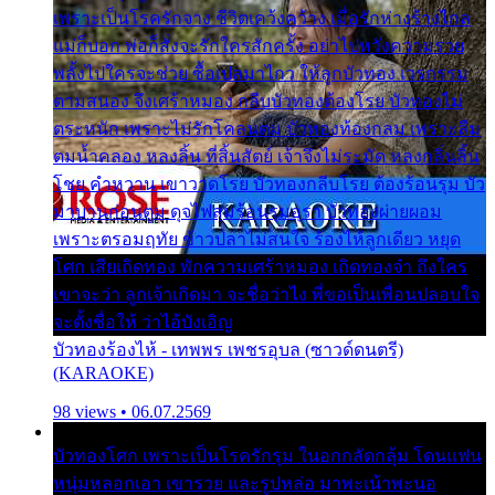
เพราะเป็นโรครักจาง ชีวิตเคว้งคว้าง เมื่อรักห่างร้างไกล
แม่ก็บอก พ่อก็สั่งจะรักใครสักครั้ง อย่าไปหวังความรวย
พลั้งไปใครจะช่วย ซื้อเปลมาไกว ให้ลูกบัวทอง เวรกรรม
ตามสนอง จึงเศร้าหมอง กลีบบัวทองต้องโรย บัวทองไม่
ตระหนัก เพราะไม่รักโคลนตม บัวทองท้องกลม เพราะลืม
ตมน้ำคลอง หลงลิ้น ที่สิ้นสัตย์ เจ้าจึงไม่ระมัด หลงกลิ่นลิ้น
โชย คำหวาน เขาวาดโรย บัวทองกลีบโรย ต้องร้อนรุม บัว
มาบานก่อนตูม ดุจไฟสุมร้อนรุมอุรา บัวทองผ่ายผอม
เพราะตรอมฤทัย ข้าวปลาไม่สนใจ ร้องไห้ลูกเดียว หยุด
โศก เสียเถิดทอง พักความเศร้าหมอง เถิดทองจ๋า ถึงใคร
เขาจะว่า ลูกเจ้าเกิดมา จะชื่อว่าไง พี่ขอเป็นเพื่อนปลอบใจ
จะตั้งชื่อให้ ว่าไอ้บังเอิญ
บัวทองร้องไห้ - เทพพร เพชรอุบล (ซาวด์ดนตรี)
(KARAOKE)
98 views • 06.07.2569
บัวทองโศก เพราะเป็นโรครักรุม ในอกกลัดกลุ้ม โดนแฟน
หนุ่มหลอกเอา เขารวย และรูปหล่อ มาพะเน้าพะนอ