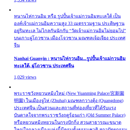
หนานไห่กวนอิม หรือ รูปปั้นเจ้าแม่กวนอิมทะเลใต้ เป็น
องค์เจ้าแม่กวนอิมความสูง 33 เมตรรวมฐาน ประดิษฐาน
อยู่ริมทะเล ไม่ไกลกันนักกับ “วัดเจ้าแม่กวนอิมไม่ยอมไป”
บนเกาะผู่โถวซาน เมืองโจวซาน มณฑลเจ้อเจียง ประเทศ
จีน
Nanhai Guanyin : หนานไห่กวนอิม...รูปปั้นเจ้าแม่กวนอิม
ทะเลใต้, ผู่โถวซาน ประเทศจีน
1,029 views
พระราชวังหยวนหมิงใหม่ (New Yuanming Palace/宮新園
明園) ในเมืองจูไห่ (Zhuhai) มณฑลกวางตุ้ง (Quangdong)
ประเทศจีน เป็นสวนและสถานที่ท่องเที่ยวที่ได้รับแรง
บันดาลใจจากพระราชวังฤดูร้อนเก่า (Old Summer Palace)
หรือหยวนหมิงหยวนในกรุงปักกิ่ง สวนสาธารณะขนาด
ใหญ่ใจกลางเมืองแห่งนี้มีครบทั้งธรรมชาติ สถาปัตยกรรม