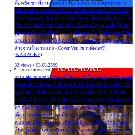
คือหยังเขา มีงานแต่งแล้ว ไปล้างแต่จาน ดั่งถูกประหาร
เมื่อเขาชื่นบาน แต่เราขื่นขม โอ้ รัก ลอยลม ไม่สม ดัง ใจ
ล้างจานคอยคู่ ไม่รู้ อีกนานเท่าใด จะได้ เลื่อนขั้นบันได ได้
เป็น ตำแหน่งเจ้าสาว มันเหงา เห็นเขามีคู่ ซมดู มีคู่ก็ม่วน
เข้าพาขวัญ เสียงโห่ตึงตึง มันซึ้ง อยู่แก่ใจ มื้อใด๋หนอ สิเป็น
งานเฮา มัวซอยเขา ใจเฮาซิด้าน มันทรมาน จับจาน เอย…
ล้างจานในงานแต่ง - Cover Ver. (ซาวด์ดนตรี)
(KARAOKE)
33 views • 03.08.2569
งานแต่ง เขาแซง แย่งเอาไปก่อน หัวใจอาวรณ์ มาซ่อน อยู่
ในห้องครัว ข้างนอกเจ้าสาว ส่งยิ้ม ให้คนไปทั่ว แต่เรา เฝ้า
อยู่ในครัว ทำตัวเป็นเด็ก ล้างจาน ในเมื่อ เจ้าสาว คือคน
บ้านใกล้ พึ่งพาอาศัย จำใจ ต้องไปช่วยงาน พอถึงเวลา เขา
พา กันเข้าพาขวัญ เพื่อนฝูง เฮฮาดังลั่น แต่เราล้างจาน
เดียวดาย เป็นคนพ่าย บ่มีความหมาย เคียงใจเจ้าบ่าว เป็น
คนพ่าย บ่มีความหมาย เคียงใจเจ้าบ่าว เพื่อนเจ้าสาว ยัง
เป็นบ่ได้ คือคนพ่าย ฮักคน ไม่มีใครสน เขาไม่เห็นคน ที่อยู่