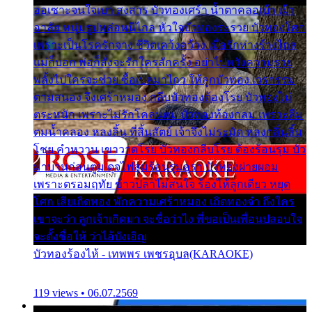
ออเซาะจนใจเบา สงสาร บัวทองเศร้า น้ำตาคลอเบ้า เฝ้า
อาลัย หนุ่มรูปหล่อหนีไกล หัวใจบัวทองระรวย บัวทองโศก
เพราะเป็นโรครักจาง ชีวิตเคว้งคว้าง เมื่อรักห่างร้างไกล
แม่ก็บอก พ่อก็สั่งจะรักใครสักครั้ง อย่าไปหวังความรวย
พลั้งไปใครจะช่วย ซื้อเปลมาไกว ให้ลูกบัวทอง เวรกรรม
ตามสนอง จึงเศร้าหมอง กลีบบัวทองต้องโรย บัวทองไม่
ตระหนัก เพราะไม่รักโคลนตม บัวทองท้องกลม เพราะลืม
ตมน้ำคลอง หลงลิ้น ที่สิ้นสัตย์ เจ้าจึงไม่ระมัด หลงกลิ่นลิ้น
โชย คำหวาน เขาวาดโรย บัวทองกลีบโรย ต้องร้อนรุม บัว
มาบานก่อนตูม ดุจไฟสุมร้อนรุมอุรา บัวทองผ่ายผอม
เพราะตรอมฤทัย ข้าวปลาไม่สนใจ ร้องไห้ลูกเดียว หยุด
โศก เสียเถิดทอง พักความเศร้าหมอง เถิดทองจ๋า ถึงใคร
เขาจะว่า ลูกเจ้าเกิดมา จะชื่อว่าไง พี่ขอเป็นเพื่อนปลอบใจ
จะตั้งชื่อให้ ว่าไอ้บังเอิญ
บัวทองร้องไห้ - เทพพร เพชรอุบล(KARAOKE)
119 views • 06.07.2569