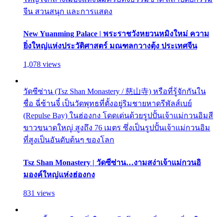
จีน สวนสนุก และการแสดง
New Yuanming Palace | พระราชวังหยวนหมิงใหม่ ความ
ยิ่งใหญ่แห่งประวัติศาสตร์ มณฑลกวางตุ้ง ประเทศจีน
1,078 views
วัดซีซ่าน (Tsz Shan Monastery / 慈山寺) หรือที่รู้จักกันใน
ชื่อ ฉี่ซ้านจี๋ เป็นวัดพุทธที่ตั้งอยู่ริมชายหาดรีพัลส์เบย์
(Repulse Bay) ในฮ่องกง โดดเด่นด้วยรูปปั้นเจ้าแม่กวนอิมสี
ขาวขนาดใหญ่ สูงถึง 76 เมตร ซึ่งเป็นรูปปั้นเจ้าแม่กวนอิม
ที่สูงเป็นอันดับต้นๆ ของโลก
Tsz Shan Monastery | วัดซีซ่าน…งามสง่าเจ้าแม่กวนอิ
มองค์ใหญ่แห่งฮ่องกง
831 views