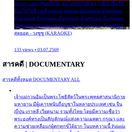
สองเรา เจอะกันครั้งใด เธอไม่เคยไยดี คราวนี้เธอยิ้มให้
ต้องให้ใส่ลีวายส์ สุดยอด สุดยอด มันสุดยอด มันสุดยอด
มันสุดยอด มันสุดยอด มันสุดยอด มันสุดยอด มันสุดยอด
มันสุดยอด มันสุดยอด มันสุดยอด มันสุดยอด มันสุดยอด
สุดยอด - วงซูซู (KARAOKE)
133 views • 03.07.2569
สารคดี
|
DOCUMENTARY
สารคดีทั้งหมด
DOCUMENTARY ALL
เจ้าแม่กวนอิมเป็นพระโพธิสัตว์ในพระพุทธศาสนานิกาย
มหายาน มีผู้เคารพนับถือบูชาในหลายประเทศ เช่น จีน
ญี่ปุ่น เกาหลี เวียดนาม รวมทั้งไทย โดยมีความเชื่อว่า
พระองค์ทรงเป็นสัญลักษณ์แห่งความเมตตา กรุณา และ
ความช่วยเหลือแก่ผู้ตกทุกข์ได้ยาก ในบทความนี้ Palanla