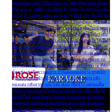
พ่อส่งเงินสามพัน ให้ฉันเรียนราม ได้อีกสักสามพัน ฉันคง
บ๊าย บาย จะไปซื้อกางเกงยีนส์ ลีวายส์มาใส่ เพราะเราเป็น
เด็กใต้ ลีวายส์อย่างเดียว อยากจะโชว์ถึงหิวโซ เด็กใต้ก็ไม่
หวั่น ตกตัวละหลายพัน กัดฟันซื้อมา ให้เด็กเทพเหลียวมอง
และต้องรู้ว่า เด็กใต้ไม่ธรรมดา แต่สุดยอด เดินโยกย้ายเย
ยวน กวนโอ๊ยพอได้ เพราะว่านุ่งลีวายส์ ตัวใหม่ใส่มา เดิน
เข้ามหาลัย จิ๊กโก๊มองหน้า ท่าจะมีปัญหา ไม่พอใจ ได้เป็น
เรื่องแน่นอน แต่ฉันไม่หวั่น เลยแหลงใต้ถามมัน ว่ามัน
พรั่นพรือ มันตอบว่าไม่พรื่อ เปลี่ยนเป็นยิ้มให้ เจอะเด็กใต้
ด้วยกัน ก็เลยรอด สุดยอด สุดยอด สุดยอด มันสุดยอด สุด
ยอด สุดยอด สุดยอด มันสุดยอด แอบหลงรักสาวราม ที่พัก
ห้องเช่า เธอผิวขาวผมยาว ปากแดงแหลงกลาง ถูกสเป็ก
จริงเธอ อยู่ห้องข้างข้าง อยากเข้าไปแหลงกลาง กลัว
ทองแดง กลับจากรามมาเจอ เธอมาซื้อข้าว แต่ก่อนนั้น
สองเรา เจอะกันครั้งใด เธอไม่เคยไยดี คราวนี้เธอยิ้มให้
ต้องให้ใส่ลีวายส์ สุดยอด สุดยอด มันสุดยอด มันสุดยอด
มันสุดยอด มันสุดยอด มันสุดยอด มันสุดยอด มันสุดยอด
มันสุดยอด มันสุดยอด มันสุดยอด มันสุดยอด มันสุดยอด