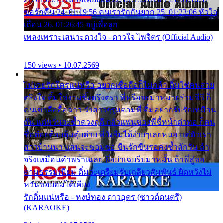
ขอรักคืน 24. 01:19:56 คนเรารักกันยาก 25. 01:23:06 หัวใจ
เถื่อน 26. 01:26:45 อยู่เพื่อลูก
เพลงเพราะเสนาะดวงใจ - ดาวใจ ไพจิตร (Official Audio)
150 views • 10.07.2569
ไม่เคยรักใครแน่หรือ อยากเชื่อถือก็ไม่กล้า ติ๋มใช่คนสวย
ตรึงใจ ติ๋มใช่งามซึ้งตรึงตรา พี่หรือจะมาหมายร่วมชีวี ก็
คนเขาลืออื้อฉาว ว่าสาวๆรุมตอมพี่ ติ๋มอยากรับรักเหมือน
กัน แต่หวั่นจะช้ำดวงฤดี กลัวแฟนของพี่ชี้หน้าด่าทอ ก็คน
ชื่อต๋อยต้อยตุ้มตุ๋ยต่าย พี่ยังลืมได้ง่ายๆเลยหนอ แค่ตัวเรา
สาวบ้านนา แสนจะซอมซ่อ ขืนรักขืนรอคงช้ำสักวัน ถ้า
จริงเหมือนคำพร่ำเฉลย พี่อย่าเฉยรีบมาหมั้น ถ้าพี่สู่ขอ
ตามธรรมเนียม ติ๋มจะเตรียมรับเกลียวสัมพันธ์ ผิดหวังไม่
หวั่นขอยอมได้เคียง
รักติ๋มแน่หรือ - หงษ์ทอง ดาวอุดร (ซาวด์ดนตรี)
(KARAOKE)