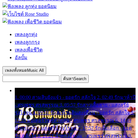
เพลงลูกทุ่ง
เพลงลูกกรุง
เพลงเพื่อชีวิต
อัลบั้ม
เพลงทั้งหมด
Music All
ค้นหา
Search
1. 00:00 สามสิบยังแจ๋ว - ยอดรัก สลักใจ 2. 02:49 รักมาห้าปี
- ศรเพชร ศรสุพรรณ 3. 05:57 รักสาวเสื้อลาย - แสงสุรีย์
รุ่งโรจน์ 4. 09:51 รักสะท้านดินสะเทือน - ยอดรัก สลักใจ 5.
12:23 มอเตอร์ไซค์ทำหล่น - ศรเพชร ศรสุพรรณ 6. 14:49
หิ้วกระเป๋า - แสงสุรีย์ รุ่งโรจน์ 7. 17:57 รักเผื่อเลือก - ยอด
รัก สลักใจ 8. 21:21 น้ำตาไอ้หนุ่ม - ศรเพชร ศรสุพรรณ 9.