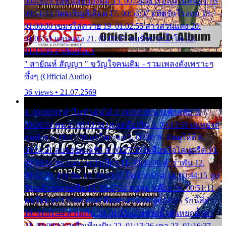
00:45:25 รอหน่อยน้องติ๋ม 15. 00:48:56 เรือล่มในหนอง 16.
00:51:43 บัตรเชิญสีเลือด 17. 00:56:07 อดีตรักโรงทอ 18.
01:00:00 เขมรไล่ควาย 19. 01:02:55 สาวสวนแตง 20.
01:05:51 แอบมอง 21. 01:09:27 พบรักปากน้ำโพ 22.
01:13:06 สายัณห์เมา
" สายัณห์ สัญญา " ขวัญใจคนเดิม - รวมเพลงดังเพราะๆ
ซึ้งๆ (Official Audio)
36 views • 21.07.2569
1. 00:00:00 ทำไมทำฉันได้ 2. 00:03:20 นางฟ้าสลัม 3.
00:06:50 คน 4. 00:10:36 บุญเหลือเกิน 5. 00:13:58 ฝนหยาด
สุดท้าย 6. 00:17:30 ยาใจยาจก 7. 00:20:30 คิดดูให้ดี 8.
00:24:21 ลบรอยแผลรัก 9. 00:27:35 เหมือนใจโดนกรีด 10.
00:30:54 ขบวนการเปาเปียว 11. 00:34:05 คำรำพัน 12.
00:37:20 ปาหนัน 13. 00:40:37 ใจเจ้ากรรม 14. 00:44:15 จูบ
ฉันแล้วจงตายเสีย 15. 00:47:24 ขอสูมาเต๊อะ 16. 00:51:11
คนใจมาร 17. 00:54:50 คืนทรมาน 18. 00:58:25 รักนี้สีดำ
19. 01:01:44 ส่วนเกิน 20. 01:05:42 หยาดน้ำฝนหยดน้ำตา
21. 01:09:13 เหลือเพียงฝัน 22. 01:13:26 เขา 23. 01:16:37