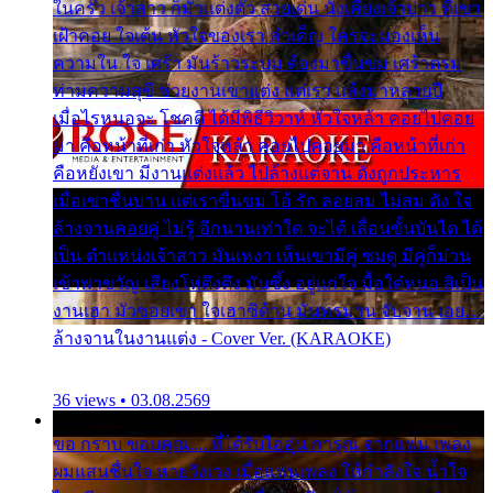
ในครัว เจ้าสาว ก็มัวแต่งตัว สวยเด่น นั่งเคียงเจ้าบ่าว ที่เขา
เฝ้าคอย ใจเต้น หัวใจของเรา ลำเค็ญ ใครจะมองเห็น
ความใน ใจ เศร้า มันร้าวระบม ต้องมาขื่นขม เศร้าตรม
ท่ามความสุขี ช่วยงานเขาแต่ง แต่เรา แล้งมาหลายปี
เมื่อไรหนอจะ โชคดี ได้มีพิธีวิวาห์ หัวใจหล้า คอยไปคอย
มา คือหน้าที่เก่า หัวใจหล้า คอยไปคอยมา คือหน้าที่เก่า
คือหยังเขา มีงานแต่งแล้ว ไปล้างแต่จาน ดั่งถูกประหาร
เมื่อเขาชื่นบาน แต่เราขื่นขม โอ้ รัก ลอยลม ไม่สม ดัง ใจ
ล้างจานคอยคู่ ไม่รู้ อีกนานเท่าใด จะได้ เลื่อนขั้นบันได ได้
เป็น ตำแหน่งเจ้าสาว มันเหงา เห็นเขามีคู่ ซมดู มีคู่ก็ม่วน
เข้าพาขวัญ เสียงโห่ตึงตึง มันซึ้ง อยู่แก่ใจ มื้อใด๋หนอ สิเป็น
งานเฮา มัวซอยเขา ใจเฮาซิด้าน มันทรมาน จับจาน เอย…
ล้างจานในงานแต่ง - Cover Ver. (KARAOKE)
36 views • 03.08.2569
ขอ กราบ ขอบคุณ.... ที่ได้รับไออุ่น การุณ จากแฟน เพลง
ผมแสนชื่นใจ หายวังเวง เมื่อแฟนเพลง ให้กำลังใจ น้ำใจ