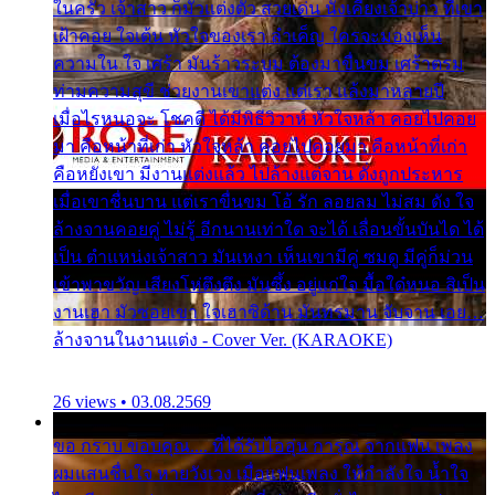
ในครัว เจ้าสาว ก็มัวแต่งตัว สวยเด่น นั่งเคียงเจ้าบ่าว ที่เขา
เฝ้าคอย ใจเต้น หัวใจของเรา ลำเค็ญ ใครจะมองเห็น
ความใน ใจ เศร้า มันร้าวระบม ต้องมาขื่นขม เศร้าตรม
ท่ามความสุขี ช่วยงานเขาแต่ง แต่เรา แล้งมาหลายปี
เมื่อไรหนอจะ โชคดี ได้มีพิธีวิวาห์ หัวใจหล้า คอยไปคอย
มา คือหน้าที่เก่า หัวใจหล้า คอยไปคอยมา คือหน้าที่เก่า
คือหยังเขา มีงานแต่งแล้ว ไปล้างแต่จาน ดั่งถูกประหาร
เมื่อเขาชื่นบาน แต่เราขื่นขม โอ้ รัก ลอยลม ไม่สม ดัง ใจ
ล้างจานคอยคู่ ไม่รู้ อีกนานเท่าใด จะได้ เลื่อนขั้นบันได ได้
เป็น ตำแหน่งเจ้าสาว มันเหงา เห็นเขามีคู่ ซมดู มีคู่ก็ม่วน
เข้าพาขวัญ เสียงโห่ตึงตึง มันซึ้ง อยู่แก่ใจ มื้อใด๋หนอ สิเป็น
งานเฮา มัวซอยเขา ใจเฮาซิด้าน มันทรมาน จับจาน เอย…
ล้างจานในงานแต่ง - Cover Ver. (KARAOKE)
26 views • 03.08.2569
ขอ กราบ ขอบคุณ.... ที่ได้รับไออุ่น การุณ จากแฟน เพลง
ผมแสนชื่นใจ หายวังเวง เมื่อแฟนเพลง ให้กำลังใจ น้ำใจ