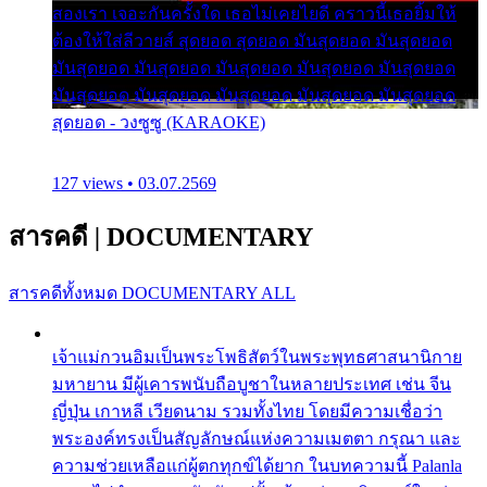
สองเรา เจอะกันครั้งใด เธอไม่เคยไยดี คราวนี้เธอยิ้มให้
ต้องให้ใส่ลีวายส์ สุดยอด สุดยอด มันสุดยอด มันสุดยอด
มันสุดยอด มันสุดยอด มันสุดยอด มันสุดยอด มันสุดยอด
มันสุดยอด มันสุดยอด มันสุดยอด มันสุดยอด มันสุดยอด
สุดยอด - วงซูซู (KARAOKE)
127 views • 03.07.2569
สารคดี
|
DOCUMENTARY
สารคดีทั้งหมด
DOCUMENTARY ALL
เจ้าแม่กวนอิมเป็นพระโพธิสัตว์ในพระพุทธศาสนานิกาย
มหายาน มีผู้เคารพนับถือบูชาในหลายประเทศ เช่น จีน
ญี่ปุ่น เกาหลี เวียดนาม รวมทั้งไทย โดยมีความเชื่อว่า
พระองค์ทรงเป็นสัญลักษณ์แห่งความเมตตา กรุณา และ
ความช่วยเหลือแก่ผู้ตกทุกข์ได้ยาก ในบทความนี้ Palanla