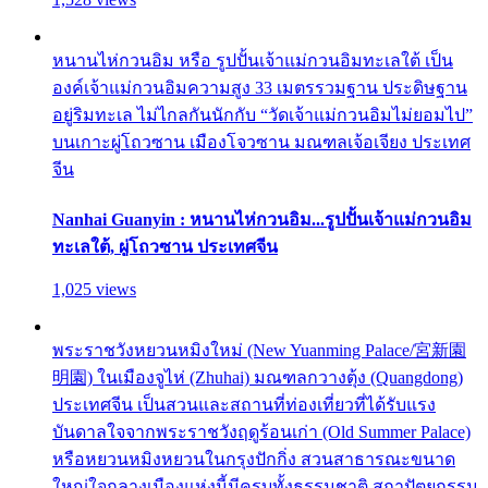
หนานไห่กวนอิม หรือ รูปปั้นเจ้าแม่กวนอิมทะเลใต้ เป็น
องค์เจ้าแม่กวนอิมความสูง 33 เมตรรวมฐาน ประดิษฐาน
อยู่ริมทะเล ไม่ไกลกันนักกับ “วัดเจ้าแม่กวนอิมไม่ยอมไป”
บนเกาะผู่โถวซาน เมืองโจวซาน มณฑลเจ้อเจียง ประเทศ
จีน
Nanhai Guanyin : หนานไห่กวนอิม...รูปปั้นเจ้าแม่กวนอิม
ทะเลใต้, ผู่โถวซาน ประเทศจีน
1,025 views
พระราชวังหยวนหมิงใหม่ (New Yuanming Palace/宮新園
明園) ในเมืองจูไห่ (Zhuhai) มณฑลกวางตุ้ง (Quangdong)
ประเทศจีน เป็นสวนและสถานที่ท่องเที่ยวที่ได้รับแรง
บันดาลใจจากพระราชวังฤดูร้อนเก่า (Old Summer Palace)
หรือหยวนหมิงหยวนในกรุงปักกิ่ง สวนสาธารณะขนาด
ใหญ่ใจกลางเมืองแห่งนี้มีครบทั้งธรรมชาติ สถาปัตยกรรม