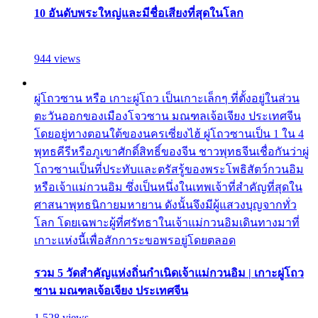
10 อันดับพระใหญ่และมีชื่อเสียงที่สุดในโลก
944 views
ผู่โถวซาน หรือ เกาะผู่โถว เป็นเกาะเล็กๆ ที่ตั้งอยู่ในส่วน
ตะวันออกของเมืองโจวซาน มณฑลเจ้อเจียง ประเทศจีน
โดยอยู่ทางตอนใต้ของนครเซี่ยงไฮ้ ผู่โถวซานเป็น 1 ใน 4
พุทธคีรีหรือภูเขาศักดิ์สิทธิ์ของจีน ชาวพุทธจีนเชื่อกันว่าผู่
โถวซานเป็นที่ประทับและตรัสรู้ของพระโพธิสัตว์กวนอิม
หรือเจ้าแม่กวนอิม ซึ่งเป็นหนึ่งในเทพเจ้าที่สำคัญที่สุดใน
ศาสนาพุทธนิกายมหายาน ดังนั้นจึงมีผู้แสวงบุญจากทั่ว
โลก โดยเฉพาะผู้ที่ศรัทธาในเจ้าแม่กวนอิมเดินทางมาที่
เกาะแห่งนี้เพื่อสักการะขอพรอยู่โดยตลอด
รวม 5 วัดสำคัญแห่งถิ่นกำเนิดเจ้าแม่กวนอิม | เกาะผู่โถว
ซาน มณฑลเจ้อเจียง ประเทศจีน
1,528 views