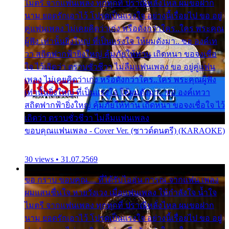
ไมตรี จากแฟนเพลง ทุกทุกที่ ปราณีหลั่งไหล ผมขอฝาก
นาม ยอดรักเอาไว้ โปรดเป็นแรงใจ อย่างนี้เรื่อยไป ขอ อยู่
คู่แฟนเพลง ไม่เคยคิดว่าเก่ง หรือดังกว่าใคร..ใคร พระคุณ
ผู้ฟัง เท่านั้นยิ่งใหญ่ ที่เป็นแรงใจ ให้ผมดังมา.. ขอ องค์เท
วา สถิตฟากฟ้ายิ่งใหญ่ คุ้มภัยให้ท่าน เถิดหนา ขอจงเชื่อ
ใจ ไว้เถิดว่า ตราบชั่วชีวา ไม่ลืมแฟนเพลง ขอ อยู่คู่แฟน
เพลง ไม่เคยคิดว่าเก่ง หรือดังกว่าใคร..ใคร พระคุณผู้ฟัง
เท่านั้นยิ่งใหญ่ ที่เป็นแรงใจ ให้ผมดังมา.. ขอ องค์เทวา
สถิตฟากฟ้ายิ่งใหญ่ คุ้มภัยให้ท่าน เถิดหนา ขอจงเชื่อใจ ไว้
เถิดว่า ตราบชั่วชีวา ไม่ลืมแฟนเพลง
ขอบคุณแฟนเพลง - Cover Ver. (ซาวด์ดนตรี) (KARAOKE)
30 views • 31.07.2569
ขอ กราบ ขอบคุณ.... ที่ได้รับไออุ่น การุณ จากแฟน เพลง
ผมแสนชื่นใจ หายวังเวง เมื่อแฟนเพลง ให้กำลังใจ น้ำใจ
ไมตรี จากแฟนเพลง ทุกทุกที่ ปราณีหลั่งไหล ผมขอฝาก
นาม ยอดรักเอาไว้ โปรดเป็นแรงใจ อย่างนี้เรื่อยไป ขอ อยู่