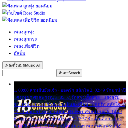
เพลงลูกทุ่ง
เพลงลูกกรุง
เพลงเพื่อชีวิต
อัลบั้ม
เพลงทั้งหมด
Music All
ค้นหา
Search
1. 00:00 สามสิบยังแจ๋ว - ยอดรัก สลักใจ 2. 02:49 รักมาห้าปี
- ศรเพชร ศรสุพรรณ 3. 05:57 รักสาวเสื้อลาย - แสงสุรีย์
รุ่งโรจน์ 4. 09:51 รักสะท้านดินสะเทือน - ยอดรัก สลักใจ 5.
12:23 มอเตอร์ไซค์ทำหล่น - ศรเพชร ศรสุพรรณ 6. 14:49
หิ้วกระเป๋า - แสงสุรีย์ รุ่งโรจน์ 7. 17:57 รักเผื่อเลือก - ยอด
รัก สลักใจ 8. 21:21 น้ำตาไอ้หนุ่ม - ศรเพชร ศรสุพรรณ 9.