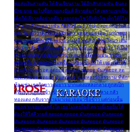
พ่อส่งเงินสามพัน ให้ฉันเรียนราม ได้อีกสักสามพัน ฉันคง
บ๊าย บาย จะไปซื้อกางเกงยีนส์ ลีวายส์มาใส่ เพราะเราเป็น
เด็กใต้ ลีวายส์อย่างเดียว อยากจะโชว์ถึงหิวโซ เด็กใต้ก็ไม่
หวั่น ตกตัวละหลายพัน กัดฟันซื้อมา ให้เด็กเทพเหลียวมอง
และต้องรู้ว่า เด็กใต้ไม่ธรรมดา แต่สุดยอด เดินโยกย้ายเย
ยวน กวนโอ๊ยพอได้ เพราะว่านุ่งลีวายส์ ตัวใหม่ใส่มา เดิน
เข้ามหาลัย จิ๊กโก๊มองหน้า ท่าจะมีปัญหา ไม่พอใจ ได้เป็น
เรื่องแน่นอน แต่ฉันไม่หวั่น เลยแหลงใต้ถามมัน ว่ามัน
พรั่นพรือ มันตอบว่าไม่พรื่อ เปลี่ยนเป็นยิ้มให้ เจอะเด็กใต้
ด้วยกัน ก็เลยรอด สุดยอด สุดยอด สุดยอด มันสุดยอด สุด
ยอด สุดยอด สุดยอด มันสุดยอด แอบหลงรักสาวราม ที่พัก
ห้องเช่า เธอผิวขาวผมยาว ปากแดงแหลงกลาง ถูกสเป็ก
จริงเธอ อยู่ห้องข้างข้าง อยากเข้าไปแหลงกลาง กลัว
ทองแดง กลับจากรามมาเจอ เธอมาซื้อข้าว แต่ก่อนนั้น
สองเรา เจอะกันครั้งใด เธอไม่เคยไยดี คราวนี้เธอยิ้มให้
ต้องให้ใส่ลีวายส์ สุดยอด สุดยอด มันสุดยอด มันสุดยอด
มันสุดยอด มันสุดยอด มันสุดยอด มันสุดยอด มันสุดยอด
มันสุดยอด มันสุดยอด มันสุดยอด มันสุดยอด มันสุดยอด