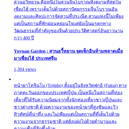
สวนอวี้หยวน คือหนึ่งในสวนจีนโบราณที่งดงามที่สุดใน
เซี่ยงไฮ้ เพราะเต็มไปด้วยสถาปัตยกรรมจีนโบราณอัน
งดงามและศิลปะการจัดสวนที่ประณีต สวนแห่งนี้ไม่เพียง
แต่เป็นสถานที่พักผ่อนหย่อนใจแต่ยังเป็นมรดกทาง
วัฒนธรรมที่สำคัญของจีนด้วยประวัติศาสตร์อันยาวนาน
กว่า 400 ปี
Yuyuan Garden : สวนอวี้หยวน จุดเช็กอินห้ามพลาดเมื่อ
มาเซี่ยงไฮ้ ประเทศจีน
1,304 views
หน้าผาโทจินโบ (Tojinbo) ตั้งอยู่ในจังหวัดฟุกุอิ (Fukui) ทาง
ภาคตะวันออกของประเทศญี่ปุ่น เป็นหนึ่งในสถานที่ท่อง
เที่ยวที่ได้รับความนิยมจากทั้งนักท่องเที่ยวชาวญี่ปุ่นและ
ชาวต่างชาติ ด้วยความงามของหน้าผาที่สูงชันและวิว
ทิวทัศน์ที่น่าทึ่ง และไม่เพียงแต่เป็นสถานที่ที่เต็มไปด้วย
ความงามจากธรรมชาติ แต่ยังแฝงไปด้วยตำนานและ
ความเชื่อที่ลึกซึ้งด้วย