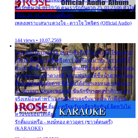
ขอรักคืน 24. 01:19:56 คนเรารักกันยาก 25. 01:23:06 หัวใจ
เถื่อน 26. 01:26:45 อยู่เพื่อลูก
เพลงเพราะเสนาะดวงใจ - ดาวใจ ไพจิตร (Official Audio)
144 views • 10.07.2569
ไม่เคยรักใครแน่หรือ อยากเชื่อถือก็ไม่กล้า ติ๋มใช่คนสวย
ตรึงใจ ติ๋มใช่งามซึ้งตรึงตรา พี่หรือจะมาหมายร่วมชีวี ก็
คนเขาลืออื้อฉาว ว่าสาวๆรุมตอมพี่ ติ๋มอยากรับรักเหมือน
กัน แต่หวั่นจะช้ำดวงฤดี กลัวแฟนของพี่ชี้หน้าด่าทอ ก็คน
ชื่อต๋อยต้อยตุ้มตุ๋ยต่าย พี่ยังลืมได้ง่ายๆเลยหนอ แค่ตัวเรา
สาวบ้านนา แสนจะซอมซ่อ ขืนรักขืนรอคงช้ำสักวัน ถ้า
จริงเหมือนคำพร่ำเฉลย พี่อย่าเฉยรีบมาหมั้น ถ้าพี่สู่ขอ
ตามธรรมเนียม ติ๋มจะเตรียมรับเกลียวสัมพันธ์ ผิดหวังไม่
หวั่นขอยอมได้เคียง
รักติ๋มแน่หรือ - หงษ์ทอง ดาวอุดร (ซาวด์ดนตรี)
(KARAOKE)