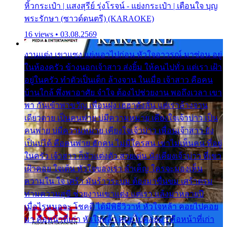
หิ้วกระเป๋า | แสงสุรีย์ รุ่งโรจน์ - แย่งกระเป๋า | เตือนใจ บุญ
พระรักษา (ซาวด์ดนตรี) (KARAOKE)
16 views • 03.08.2569
งานแต่ง เขาแซง แย่งเอาไปก่อน หัวใจอาวรณ์ มาซ่อน อยู่
ในห้องครัว ข้างนอกเจ้าสาว ส่งยิ้ม ให้คนไปทั่ว แต่เรา เฝ้า
อยู่ในครัว ทำตัวเป็นเด็ก ล้างจาน ในเมื่อ เจ้าสาว คือคน
บ้านใกล้ พึ่งพาอาศัย จำใจ ต้องไปช่วยงาน พอถึงเวลา เขา
พา กันเข้าพาขวัญ เพื่อนฝูง เฮฮาดังลั่น แต่เราล้างจาน
เดียวดาย เป็นคนพ่าย บ่มีความหมาย เคียงใจเจ้าบ่าว เป็น
คนพ่าย บ่มีความหมาย เคียงใจเจ้าบ่าว เพื่อนเจ้าสาว ยัง
เป็นบ่ได้ คือคนพ่าย ฮักคน ไม่มีใครสน เขาไม่เห็นคน ที่อยู่
ในครัว เจ้าสาว ก็มัวแต่งตัว สวยเด่น นั่งเคียงเจ้าบ่าว ที่เขา
เฝ้าคอย ใจเต้น หัวใจของเรา ลำเค็ญ ใครจะมองเห็น
ความใน ใจ เศร้า มันร้าวระบม ต้องมาขื่นขม เศร้าตรม
ท่ามความสุขี ช่วยงานเขาแต่ง แต่เรา แล้งมาหลายปี
เมื่อไรหนอจะ โชคดี ได้มีพิธีวิวาห์ หัวใจหล้า คอยไปคอย
มา คือหน้าที่เก่า หัวใจหล้า คอยไปคอยมา คือหน้าที่เก่า