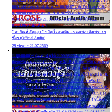
00:45:25 รอหน่อยน้องติ๋ม 15. 00:48:56 เรือล่มในหนอง 16.
00:51:43 บัตรเชิญสีเลือด 17. 00:56:07 อดีตรักโรงทอ 18.
01:00:00 เขมรไล่ควาย 19. 01:02:55 สาวสวนแตง 20.
01:05:51 แอบมอง 21. 01:09:27 พบรักปากน้ำโพ 22.
01:13:06 สายัณห์เมา
" สายัณห์ สัญญา " ขวัญใจคนเดิม - รวมเพลงดังเพราะๆ
ซึ้งๆ (Official Audio)
29 views • 21.07.2569
1. 00:00:00 ทำไมทำฉันได้ 2. 00:03:20 นางฟ้าสลัม 3.
00:06:50 คน 4. 00:10:36 บุญเหลือเกิน 5. 00:13:58 ฝนหยาด
สุดท้าย 6. 00:17:30 ยาใจยาจก 7. 00:20:30 คิดดูให้ดี 8.
00:24:21 ลบรอยแผลรัก 9. 00:27:35 เหมือนใจโดนกรีด 10.
00:30:54 ขบวนการเปาเปียว 11. 00:34:05 คำรำพัน 12.
00:37:20 ปาหนัน 13. 00:40:37 ใจเจ้ากรรม 14. 00:44:15 จูบ
ฉันแล้วจงตายเสีย 15. 00:47:24 ขอสูมาเต๊อะ 16. 00:51:11
คนใจมาร 17. 00:54:50 คืนทรมาน 18. 00:58:25 รักนี้สีดำ
19. 01:01:44 ส่วนเกิน 20. 01:05:42 หยาดน้ำฝนหยดน้ำตา
21. 01:09:13 เหลือเพียงฝัน 22. 01:13:26 เขา 23. 01:16:37