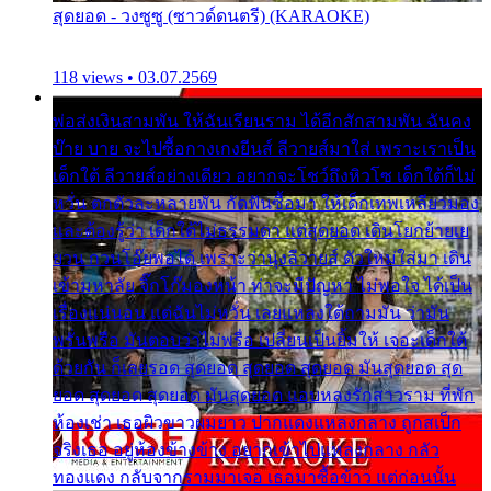
สุดยอด - วงซูซู (ซาวด์ดนตรี) (KARAOKE)
118 views • 03.07.2569
พ่อส่งเงินสามพัน ให้ฉันเรียนราม ได้อีกสักสามพัน ฉันคง
บ๊าย บาย จะไปซื้อกางเกงยีนส์ ลีวายส์มาใส่ เพราะเราเป็น
เด็กใต้ ลีวายส์อย่างเดียว อยากจะโชว์ถึงหิวโซ เด็กใต้ก็ไม่
หวั่น ตกตัวละหลายพัน กัดฟันซื้อมา ให้เด็กเทพเหลียวมอง
และต้องรู้ว่า เด็กใต้ไม่ธรรมดา แต่สุดยอด เดินโยกย้ายเย
ยวน กวนโอ๊ยพอได้ เพราะว่านุ่งลีวายส์ ตัวใหม่ใส่มา เดิน
เข้ามหาลัย จิ๊กโก๊มองหน้า ท่าจะมีปัญหา ไม่พอใจ ได้เป็น
เรื่องแน่นอน แต่ฉันไม่หวั่น เลยแหลงใต้ถามมัน ว่ามัน
พรั่นพรือ มันตอบว่าไม่พรื่อ เปลี่ยนเป็นยิ้มให้ เจอะเด็กใต้
ด้วยกัน ก็เลยรอด สุดยอด สุดยอด สุดยอด มันสุดยอด สุด
ยอด สุดยอด สุดยอด มันสุดยอด แอบหลงรักสาวราม ที่พัก
ห้องเช่า เธอผิวขาวผมยาว ปากแดงแหลงกลาง ถูกสเป็ก
จริงเธอ อยู่ห้องข้างข้าง อยากเข้าไปแหลงกลาง กลัว
ทองแดง กลับจากรามมาเจอ เธอมาซื้อข้าว แต่ก่อนนั้น