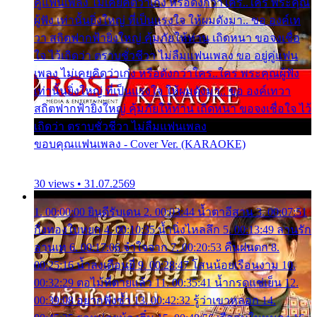
คู่แฟนเพลง ไม่เคยคิดว่าเก่ง หรือดังกว่าใคร..ใคร พระคุณ
ผู้ฟัง เท่านั้นยิ่งใหญ่ ที่เป็นแรงใจ ให้ผมดังมา.. ขอ องค์เท
วา สถิตฟากฟ้ายิ่งใหญ่ คุ้มภัยให้ท่าน เถิดหนา ขอจงเชื่อ
ใจ ไว้เถิดว่า ตราบชั่วชีวา ไม่ลืมแฟนเพลง ขอ อยู่คู่แฟน
เพลง ไม่เคยคิดว่าเก่ง หรือดังกว่าใคร..ใคร พระคุณผู้ฟัง
เท่านั้นยิ่งใหญ่ ที่เป็นแรงใจ ให้ผมดังมา.. ขอ องค์เทวา
สถิตฟากฟ้ายิ่งใหญ่ คุ้มภัยให้ท่าน เถิดหนา ขอจงเชื่อใจ ไว้
เถิดว่า ตราบชั่วชีวา ไม่ลืมแฟนเพลง
ขอบคุณแฟนเพลง - Cover Ver. (KARAOKE)
30 views • 31.07.2569
1. 00:00:00 ยินดีรับเดน 2. 00:03:44 น้ำตาอีสาน 3. 00:07:51
กิ่งทองใบหยก 4. 00:10:35 น้ำนิ่งไหลลึก 5. 00:13:49 ลานรัก
ลานเท 6. 00:17:06 จำใจจาก 7. 00:20:53 คืนฝนตก 8.
00:25:16 น้ำลงเดือนยี่ 9. 00:28:47 โสนน้อยเรือนงาม 10.
00:32:29 ตอไม้ที่ตายแล้ว 11. 00:35:41 น้ำกรดแช่เย็น 12.
00:39:08 อยากฟังซ้ำ 13. 00:42:32 รู้ว่าเขาหลอก 14.