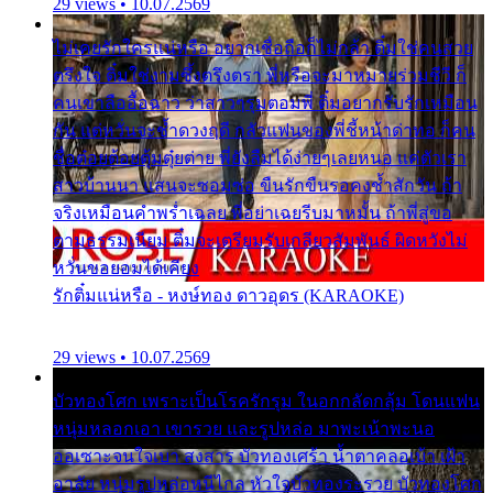
29 views • 10.07.2569
ไม่เคยรักใครแน่หรือ อยากเชื่อถือก็ไม่กล้า ติ๋มใช่คนสวย
ตรึงใจ ติ๋มใช่งามซึ้งตรึงตรา พี่หรือจะมาหมายร่วมชีวี ก็
คนเขาลืออื้อฉาว ว่าสาวๆรุมตอมพี่ ติ๋มอยากรับรักเหมือน
กัน แต่หวั่นจะช้ำดวงฤดี กลัวแฟนของพี่ชี้หน้าด่าทอ ก็คน
ชื่อต๋อยต้อยตุ้มตุ๋ยต่าย พี่ยังลืมได้ง่ายๆเลยหนอ แค่ตัวเรา
สาวบ้านนา แสนจะซอมซ่อ ขืนรักขืนรอคงช้ำสักวัน ถ้า
จริงเหมือนคำพร่ำเฉลย พี่อย่าเฉยรีบมาหมั้น ถ้าพี่สู่ขอ
ตามธรรมเนียม ติ๋มจะเตรียมรับเกลียวสัมพันธ์ ผิดหวังไม่
หวั่นขอยอมได้เคียง
รักติ๋มแน่หรือ - หงษ์ทอง ดาวอุดร (KARAOKE)
29 views • 10.07.2569
บัวทองโศก เพราะเป็นโรครักรุม ในอกกลัดกลุ้ม โดนแฟน
หนุ่มหลอกเอา เขารวย และรูปหล่อ มาพะเน้าพะนอ
ออเซาะจนใจเบา สงสาร บัวทองเศร้า น้ำตาคลอเบ้า เฝ้า
อาลัย หนุ่มรูปหล่อหนีไกล หัวใจบัวทองระรวย บัวทองโศก