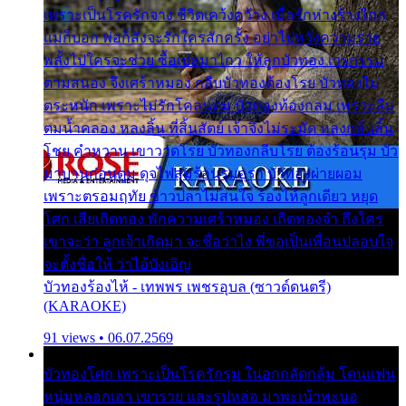
เพราะเป็นโรครักจาง ชีวิตเคว้งคว้าง เมื่อรักห่างร้างไกล
แม่ก็บอก พ่อก็สั่งจะรักใครสักครั้ง อย่าไปหวังความรวย
พลั้งไปใครจะช่วย ซื้อเปลมาไกว ให้ลูกบัวทอง เวรกรรม
ตามสนอง จึงเศร้าหมอง กลีบบัวทองต้องโรย บัวทองไม่
ตระหนัก เพราะไม่รักโคลนตม บัวทองท้องกลม เพราะลืม
ตมน้ำคลอง หลงลิ้น ที่สิ้นสัตย์ เจ้าจึงไม่ระมัด หลงกลิ่นลิ้น
โชย คำหวาน เขาวาดโรย บัวทองกลีบโรย ต้องร้อนรุม บัว
มาบานก่อนตูม ดุจไฟสุมร้อนรุมอุรา บัวทองผ่ายผอม
เพราะตรอมฤทัย ข้าวปลาไม่สนใจ ร้องไห้ลูกเดียว หยุด
โศก เสียเถิดทอง พักความเศร้าหมอง เถิดทองจ๋า ถึงใคร
เขาจะว่า ลูกเจ้าเกิดมา จะชื่อว่าไง พี่ขอเป็นเพื่อนปลอบใจ
จะตั้งชื่อให้ ว่าไอ้บังเอิญ
บัวทองร้องไห้ - เทพพร เพชรอุบล (ซาวด์ดนตรี)
(KARAOKE)
91 views • 06.07.2569
บัวทองโศก เพราะเป็นโรครักรุม ในอกกลัดกลุ้ม โดนแฟน
หนุ่มหลอกเอา เขารวย และรูปหล่อ มาพะเน้าพะนอ