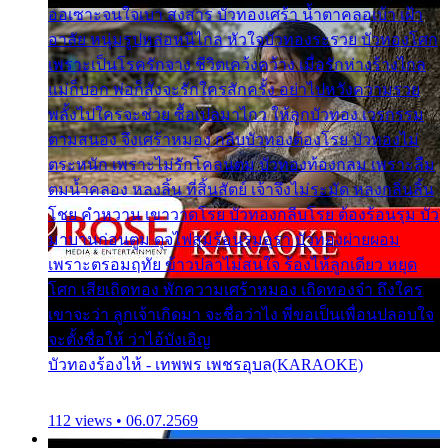
ออเซาะจนใจเบา สงสาร บัวทองเศร้า น้ำตาคลอเบ้า เฝ้า
อาลัย หนุ่มรูปหล่อหนีไกล หัวใจบัวทองระรวย บัวทองโศก
เพราะเป็นโรครักจาง ชีวิตเคว้งคว้าง เมื่อรักห่างร้างไกล
แม่ก็บอก พ่อก็สั่งจะรักใครสักครั้ง อย่าไปหวังความรวย
พลั้งไปใครจะช่วย ซื้อเปลมาไกว ให้ลูกบัวทอง เวรกรรม
ตามสนอง จึงเศร้าหมอง กลีบบัวทองต้องโรย บัวทองไม่
ตระหนัก เพราะไม่รักโคลนตม บัวทองท้องกลม เพราะลืม
ตมน้ำคลอง หลงลิ้น ที่สิ้นสัตย์ เจ้าจึงไม่ระมัด หลงกลิ่นลิ้น
โชย คำหวาน เขาวาดโรย บัวทองกลีบโรย ต้องร้อนรุม บัว
มาบานก่อนตูม ดุจไฟสุมร้อนรุมอุรา บัวทองผ่ายผอม
เพราะตรอมฤทัย ข้าวปลาไม่สนใจ ร้องไห้ลูกเดียว หยุด
โศก เสียเถิดทอง พักความเศร้าหมอง เถิดทองจ๋า ถึงใคร
เขาจะว่า ลูกเจ้าเกิดมา จะชื่อว่าไง พี่ขอเป็นเพื่อนปลอบใจ
จะตั้งชื่อให้ ว่าไอ้บังเอิญ
บัวทองร้องไห้ - เทพพร เพชรอุบล(KARAOKE)
112 views • 06.07.2569