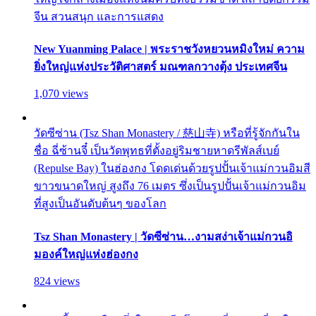
จีน สวนสนุก และการแสดง
New Yuanming Palace | พระราชวังหยวนหมิงใหม่ ความ
ยิ่งใหญ่แห่งประวัติศาสตร์ มณฑลกวางตุ้ง ประเทศจีน
1,070 views
วัดซีซ่าน (Tsz Shan Monastery / 慈山寺) หรือที่รู้จักกันใน
ชื่อ ฉี่ซ้านจี๋ เป็นวัดพุทธที่ตั้งอยู่ริมชายหาดรีพัลส์เบย์
(Repulse Bay) ในฮ่องกง โดดเด่นด้วยรูปปั้นเจ้าแม่กวนอิมสี
ขาวขนาดใหญ่ สูงถึง 76 เมตร ซึ่งเป็นรูปปั้นเจ้าแม่กวนอิม
ที่สูงเป็นอันดับต้นๆ ของโลก
Tsz Shan Monastery | วัดซีซ่าน…งามสง่าเจ้าแม่กวนอิ
มองค์ใหญ่แห่งฮ่องกง
824 views