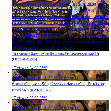
24:27 สามเณรกำพร้า - แสงสุรีย์ รุ่งโรจน์ 10. 28:08 ไม่มี
เวลาไปหาเมียน้อย - ยอดรัก สลักใจ 11. 31:29 ชีวิตไอ้
ธรรม - ศรเพชร ศรสุพรรณ 12. 35:26 ทหารอากาศขาดรัก
- แสงสุรีย์ รุ่งโรจน์ 13. 39:01 คนหัวใจโทรม - ยอดรัก สลัก
ใจ 14. 42:49 ไอ้หวังตายแน่ - ศรเพชร ศรสุพรรณ 15. 46:35
ธาตุแท้ของเธอ - แสงสุรีย์ รุ่งโรจน์ 16. 49:57 กำนันกำใน -
ยอดรัก สลักใจ 17. 52:29 สาวบริสุทธิ์ - ศรเพชร ศรสุพรรณ
18. 56:05 แต๋วจ๋า - แสงสุรีย์ รุ่งโรจน์
18 บทเพลงดังจากฟากฟ้า - ยอดรัก/ศรเพชร/แสงสุรีย์
(Official Audio)
17 views • 04.08.2569
1. 00:00 หิ้วกระเป๋า 2. 03:30 แย่งกระเป๋า
หิ้วกระเป๋า | แสงสุรีย์ รุ่งโรจน์ - แย่งกระเป๋า | เตือนใจ บุญ
พระรักษา (KARAOKE)
17 views • 03.08.2569
1. 00:00 หิ้วกระเป๋า 2. 03:30 แย่งกระเป๋า