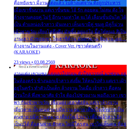
คือหยังเขา มีงานแต่งแล้ว ไปล้างแต่จาน ดั่งถูกประหาร
เมื่อเขาชื่นบาน แต่เราขื่นขม โอ้ รัก ลอยลม ไม่สม ดัง ใจ
ล้างจานคอยคู่ ไม่รู้ อีกนานเท่าใด จะได้ เลื่อนขั้นบันได ได้
เป็น ตำแหน่งเจ้าสาว มันเหงา เห็นเขามีคู่ ซมดู มีคู่ก็ม่วน
เข้าพาขวัญ เสียงโห่ตึงตึง มันซึ้ง อยู่แก่ใจ มื้อใด๋หนอ สิเป็น
งานเฮา มัวซอยเขา ใจเฮาซิด้าน มันทรมาน จับจาน เอย…
ล้างจานในงานแต่ง - Cover Ver. (ซาวด์ดนตรี)
(KARAOKE)
23 views • 03.08.2569
งานแต่ง เขาแซง แย่งเอาไปก่อน หัวใจอาวรณ์ มาซ่อน อยู่
ในห้องครัว ข้างนอกเจ้าสาว ส่งยิ้ม ให้คนไปทั่ว แต่เรา เฝ้า
อยู่ในครัว ทำตัวเป็นเด็ก ล้างจาน ในเมื่อ เจ้าสาว คือคน
บ้านใกล้ พึ่งพาอาศัย จำใจ ต้องไปช่วยงาน พอถึงเวลา เขา
พา กันเข้าพาขวัญ เพื่อนฝูง เฮฮาดังลั่น แต่เราล้างจาน
เดียวดาย เป็นคนพ่าย บ่มีความหมาย เคียงใจเจ้าบ่าว เป็น
คนพ่าย บ่มีความหมาย เคียงใจเจ้าบ่าว เพื่อนเจ้าสาว ยัง
เป็นบ่ได้ คือคนพ่าย ฮักคน ไม่มีใครสน เขาไม่เห็นคน ที่อยู่