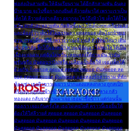
พ่อส่งเงินสามพัน ให้ฉันเรียนราม ได้อีกสักสามพัน ฉันคง
บ๊าย บาย จะไปซื้อกางเกงยีนส์ ลีวายส์มาใส่ เพราะเราเป็น
เด็กใต้ ลีวายส์อย่างเดียว อยากจะโชว์ถึงหิวโซ เด็กใต้ก็ไม่
หวั่น ตกตัวละหลายพัน กัดฟันซื้อมา ให้เด็กเทพเหลียวมอง
และต้องรู้ว่า เด็กใต้ไม่ธรรมดา แต่สุดยอด เดินโยกย้ายเย
ยวน กวนโอ๊ยพอได้ เพราะว่านุ่งลีวายส์ ตัวใหม่ใส่มา เดิน
เข้ามหาลัย จิ๊กโก๊มองหน้า ท่าจะมีปัญหา ไม่พอใจ ได้เป็น
เรื่องแน่นอน แต่ฉันไม่หวั่น เลยแหลงใต้ถามมัน ว่ามัน
พรั่นพรือ มันตอบว่าไม่พรื่อ เปลี่ยนเป็นยิ้มให้ เจอะเด็กใต้
ด้วยกัน ก็เลยรอด สุดยอด สุดยอด สุดยอด มันสุดยอด สุด
ยอด สุดยอด สุดยอด มันสุดยอด แอบหลงรักสาวราม ที่พัก
ห้องเช่า เธอผิวขาวผมยาว ปากแดงแหลงกลาง ถูกสเป็ก
จริงเธอ อยู่ห้องข้างข้าง อยากเข้าไปแหลงกลาง กลัว
ทองแดง กลับจากรามมาเจอ เธอมาซื้อข้าว แต่ก่อนนั้น
สองเรา เจอะกันครั้งใด เธอไม่เคยไยดี คราวนี้เธอยิ้มให้
ต้องให้ใส่ลีวายส์ สุดยอด สุดยอด มันสุดยอด มันสุดยอด
มันสุดยอด มันสุดยอด มันสุดยอด มันสุดยอด มันสุดยอด
มันสุดยอด มันสุดยอด มันสุดยอด มันสุดยอด มันสุดยอด