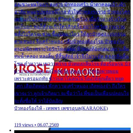
ออเซาะจนใจเบา สงสาร บัวทองเศร้า น้ำตาคลอเบ้า เฝ้า
อาลัย หนุ่มรูปหล่อหนีไกล หัวใจบัวทองระรวย บัวทองโศก
เพราะเป็นโรครักจาง ชีวิตเคว้งคว้าง เมื่อรักห่างร้างไกล
แม่ก็บอก พ่อก็สั่งจะรักใครสักครั้ง อย่าไปหวังความรวย
พลั้งไปใครจะช่วย ซื้อเปลมาไกว ให้ลูกบัวทอง เวรกรรม
ตามสนอง จึงเศร้าหมอง กลีบบัวทองต้องโรย บัวทองไม่
ตระหนัก เพราะไม่รักโคลนตม บัวทองท้องกลม เพราะลืม
ตมน้ำคลอง หลงลิ้น ที่สิ้นสัตย์ เจ้าจึงไม่ระมัด หลงกลิ่นลิ้น
โชย คำหวาน เขาวาดโรย บัวทองกลีบโรย ต้องร้อนรุม บัว
มาบานก่อนตูม ดุจไฟสุมร้อนรุมอุรา บัวทองผ่ายผอม
เพราะตรอมฤทัย ข้าวปลาไม่สนใจ ร้องไห้ลูกเดียว หยุด
โศก เสียเถิดทอง พักความเศร้าหมอง เถิดทองจ๋า ถึงใคร
เขาจะว่า ลูกเจ้าเกิดมา จะชื่อว่าไง พี่ขอเป็นเพื่อนปลอบใจ
จะตั้งชื่อให้ ว่าไอ้บังเอิญ
บัวทองร้องไห้ - เทพพร เพชรอุบล(KARAOKE)
119 views • 06.07.2569