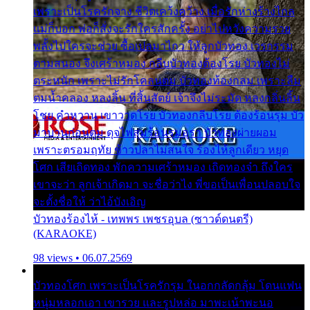
เพราะเป็นโรครักจาง ชีวิตเคว้งคว้าง เมื่อรักห่างร้างไกล
แม่ก็บอก พ่อก็สั่งจะรักใครสักครั้ง อย่าไปหวังความรวย
พลั้งไปใครจะช่วย ซื้อเปลมาไกว ให้ลูกบัวทอง เวรกรรม
ตามสนอง จึงเศร้าหมอง กลีบบัวทองต้องโรย บัวทองไม่
ตระหนัก เพราะไม่รักโคลนตม บัวทองท้องกลม เพราะลืม
ตมน้ำคลอง หลงลิ้น ที่สิ้นสัตย์ เจ้าจึงไม่ระมัด หลงกลิ่นลิ้น
โชย คำหวาน เขาวาดโรย บัวทองกลีบโรย ต้องร้อนรุม บัว
มาบานก่อนตูม ดุจไฟสุมร้อนรุมอุรา บัวทองผ่ายผอม
เพราะตรอมฤทัย ข้าวปลาไม่สนใจ ร้องไห้ลูกเดียว หยุด
โศก เสียเถิดทอง พักความเศร้าหมอง เถิดทองจ๋า ถึงใคร
เขาจะว่า ลูกเจ้าเกิดมา จะชื่อว่าไง พี่ขอเป็นเพื่อนปลอบใจ
จะตั้งชื่อให้ ว่าไอ้บังเอิญ
บัวทองร้องไห้ - เทพพร เพชรอุบล (ซาวด์ดนตรี)
(KARAOKE)
98 views • 06.07.2569
บัวทองโศก เพราะเป็นโรครักรุม ในอกกลัดกลุ้ม โดนแฟน
หนุ่มหลอกเอา เขารวย และรูปหล่อ มาพะเน้าพะนอ