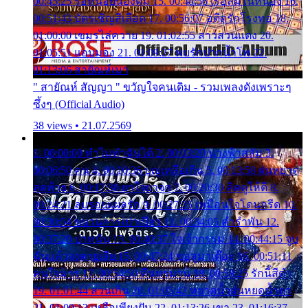
00:45:25 รอหน่อยน้องติ๋ม 15. 00:48:56 เรือล่มในหนอง 16.
00:51:43 บัตรเชิญสีเลือด 17. 00:56:07 อดีตรักโรงทอ 18.
01:00:00 เขมรไล่ควาย 19. 01:02:55 สาวสวนแตง 20.
01:05:51 แอบมอง 21. 01:09:27 พบรักปากน้ำโพ 22.
01:13:06 สายัณห์เมา
" สายัณห์ สัญญา " ขวัญใจคนเดิม - รวมเพลงดังเพราะๆ
ซึ้งๆ (Official Audio)
38 views • 21.07.2569
1. 00:00:00 ทำไมทำฉันได้ 2. 00:03:20 นางฟ้าสลัม 3.
00:06:50 คน 4. 00:10:36 บุญเหลือเกิน 5. 00:13:58 ฝนหยาด
สุดท้าย 6. 00:17:30 ยาใจยาจก 7. 00:20:30 คิดดูให้ดี 8.
00:24:21 ลบรอยแผลรัก 9. 00:27:35 เหมือนใจโดนกรีด 10.
00:30:54 ขบวนการเปาเปียว 11. 00:34:05 คำรำพัน 12.
00:37:20 ปาหนัน 13. 00:40:37 ใจเจ้ากรรม 14. 00:44:15 จูบ
ฉันแล้วจงตายเสีย 15. 00:47:24 ขอสูมาเต๊อะ 16. 00:51:11
คนใจมาร 17. 00:54:50 คืนทรมาน 18. 00:58:25 รักนี้สีดำ
19. 01:01:44 ส่วนเกิน 20. 01:05:42 หยาดน้ำฝนหยดน้ำตา
21. 01:09:13 เหลือเพียงฝัน 22. 01:13:26 เขา 23. 01:16:37