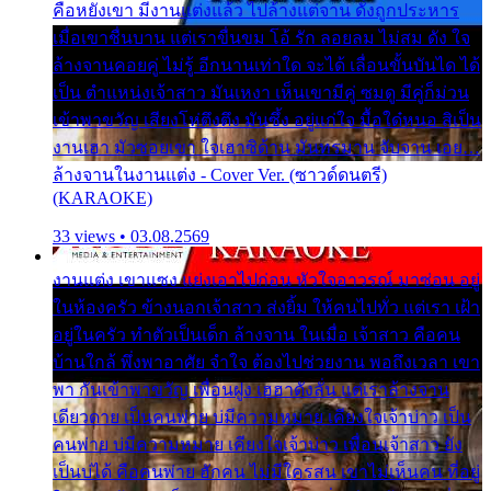
คือหยังเขา มีงานแต่งแล้ว ไปล้างแต่จาน ดั่งถูกประหาร
เมื่อเขาชื่นบาน แต่เราขื่นขม โอ้ รัก ลอยลม ไม่สม ดัง ใจ
ล้างจานคอยคู่ ไม่รู้ อีกนานเท่าใด จะได้ เลื่อนขั้นบันได ได้
เป็น ตำแหน่งเจ้าสาว มันเหงา เห็นเขามีคู่ ซมดู มีคู่ก็ม่วน
เข้าพาขวัญ เสียงโห่ตึงตึง มันซึ้ง อยู่แก่ใจ มื้อใด๋หนอ สิเป็น
งานเฮา มัวซอยเขา ใจเฮาซิด้าน มันทรมาน จับจาน เอย…
ล้างจานในงานแต่ง - Cover Ver. (ซาวด์ดนตรี)
(KARAOKE)
33 views • 03.08.2569
งานแต่ง เขาแซง แย่งเอาไปก่อน หัวใจอาวรณ์ มาซ่อน อยู่
ในห้องครัว ข้างนอกเจ้าสาว ส่งยิ้ม ให้คนไปทั่ว แต่เรา เฝ้า
อยู่ในครัว ทำตัวเป็นเด็ก ล้างจาน ในเมื่อ เจ้าสาว คือคน
บ้านใกล้ พึ่งพาอาศัย จำใจ ต้องไปช่วยงาน พอถึงเวลา เขา
พา กันเข้าพาขวัญ เพื่อนฝูง เฮฮาดังลั่น แต่เราล้างจาน
เดียวดาย เป็นคนพ่าย บ่มีความหมาย เคียงใจเจ้าบ่าว เป็น
คนพ่าย บ่มีความหมาย เคียงใจเจ้าบ่าว เพื่อนเจ้าสาว ยัง
เป็นบ่ได้ คือคนพ่าย ฮักคน ไม่มีใครสน เขาไม่เห็นคน ที่อยู่