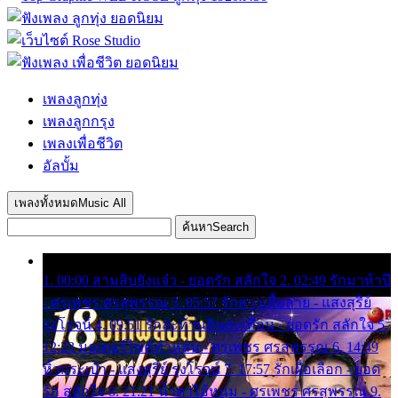
เพลงลูกทุ่ง
เพลงลูกกรุง
เพลงเพื่อชีวิต
อัลบั้ม
เพลงทั้งหมด
Music All
ค้นหา
Search
1. 00:00 สามสิบยังแจ๋ว - ยอดรัก สลักใจ 2. 02:49 รักมาห้าปี
- ศรเพชร ศรสุพรรณ 3. 05:57 รักสาวเสื้อลาย - แสงสุรีย์
รุ่งโรจน์ 4. 09:51 รักสะท้านดินสะเทือน - ยอดรัก สลักใจ 5.
12:23 มอเตอร์ไซค์ทำหล่น - ศรเพชร ศรสุพรรณ 6. 14:49
หิ้วกระเป๋า - แสงสุรีย์ รุ่งโรจน์ 7. 17:57 รักเผื่อเลือก - ยอด
รัก สลักใจ 8. 21:21 น้ำตาไอ้หนุ่ม - ศรเพชร ศรสุพรรณ 9.