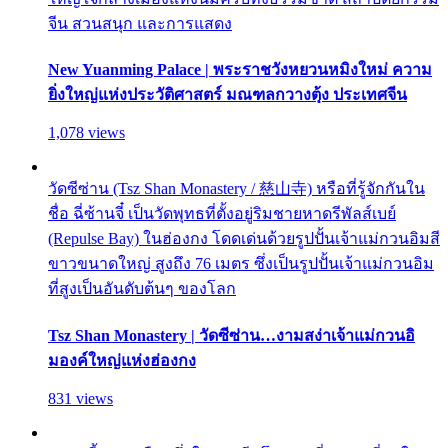
จีน สวนสนุก และการแสดง
New Yuanming Palace | พระราชวังหยวนหมิงใหม่ ความ
ยิ่งใหญ่แห่งประวัติศาสตร์ มณฑลกวางตุ้ง ประเทศจีน
1,078 views
วัดซีซ่าน (Tsz Shan Monastery / 慈山寺) หรือที่รู้จักกันใน
ชื่อ ฉี่ซ้านจี๋ เป็นวัดพุทธที่ตั้งอยู่ริมชายหาดรีพัลส์เบย์
(Repulse Bay) ในฮ่องกง โดดเด่นด้วยรูปปั้นเจ้าแม่กวนอิมสี
ขาวขนาดใหญ่ สูงถึง 76 เมตร ซึ่งเป็นรูปปั้นเจ้าแม่กวนอิม
ที่สูงเป็นอันดับต้นๆ ของโลก
Tsz Shan Monastery | วัดซีซ่าน…งามสง่าเจ้าแม่กวนอิ
มองค์ใหญ่แห่งฮ่องกง
831 views