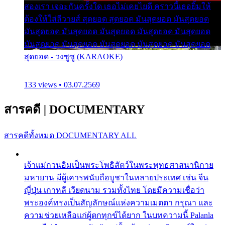
สองเรา เจอะกันครั้งใด เธอไม่เคยไยดี คราวนี้เธอยิ้มให้
ต้องให้ใส่ลีวายส์ สุดยอด สุดยอด มันสุดยอด มันสุดยอด
มันสุดยอด มันสุดยอด มันสุดยอด มันสุดยอด มันสุดยอด
มันสุดยอด มันสุดยอด มันสุดยอด มันสุดยอด มันสุดยอด
สุดยอด - วงซูซู (KARAOKE)
133 views • 03.07.2569
สารคดี
|
DOCUMENTARY
สารคดีทั้งหมด
DOCUMENTARY ALL
เจ้าแม่กวนอิมเป็นพระโพธิสัตว์ในพระพุทธศาสนานิกาย
มหายาน มีผู้เคารพนับถือบูชาในหลายประเทศ เช่น จีน
ญี่ปุ่น เกาหลี เวียดนาม รวมทั้งไทย โดยมีความเชื่อว่า
พระองค์ทรงเป็นสัญลักษณ์แห่งความเมตตา กรุณา และ
ความช่วยเหลือแก่ผู้ตกทุกข์ได้ยาก ในบทความนี้ Palanla