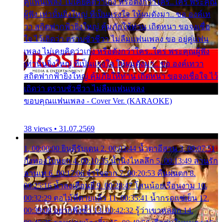
คู่แฟนเพลง ไม่เคยคิดว่าเก่ง หรือดังกว่าใคร..ใคร พระคุณ
ผู้ฟัง เท่านั้นยิ่งใหญ่ ที่เป็นแรงใจ ให้ผมดังมา.. ขอ องค์เท
วา สถิตฟากฟ้ายิ่งใหญ่ คุ้มภัยให้ท่าน เถิดหนา ขอจงเชื่อ
ใจ ไว้เถิดว่า ตราบชั่วชีวา ไม่ลืมแฟนเพลง ขอ อยู่คู่แฟน
เพลง ไม่เคยคิดว่าเก่ง หรือดังกว่าใคร..ใคร พระคุณผู้ฟัง
เท่านั้นยิ่งใหญ่ ที่เป็นแรงใจ ให้ผมดังมา.. ขอ องค์เทวา
สถิตฟากฟ้ายิ่งใหญ่ คุ้มภัยให้ท่าน เถิดหนา ขอจงเชื่อใจ ไว้
เถิดว่า ตราบชั่วชีวา ไม่ลืมแฟนเพลง
ขอบคุณแฟนเพลง - Cover Ver. (KARAOKE)
38 views • 31.07.2569
1. 00:00:00 ยินดีรับเดน 2. 00:03:44 น้ำตาอีสาน 3. 00:07:51
กิ่งทองใบหยก 4. 00:10:35 น้ำนิ่งไหลลึก 5. 00:13:49 ลานรัก
ลานเท 6. 00:17:06 จำใจจาก 7. 00:20:53 คืนฝนตก 8.
00:25:16 น้ำลงเดือนยี่ 9. 00:28:47 โสนน้อยเรือนงาม 10.
00:32:29 ตอไม้ที่ตายแล้ว 11. 00:35:41 น้ำกรดแช่เย็น 12.
00:39:08 อยากฟังซ้ำ 13. 00:42:32 รู้ว่าเขาหลอก 14.