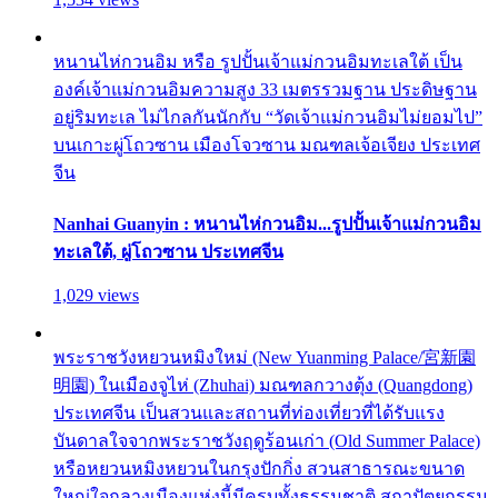
หนานไห่กวนอิม หรือ รูปปั้นเจ้าแม่กวนอิมทะเลใต้ เป็น
องค์เจ้าแม่กวนอิมความสูง 33 เมตรรวมฐาน ประดิษฐาน
อยู่ริมทะเล ไม่ไกลกันนักกับ “วัดเจ้าแม่กวนอิมไม่ยอมไป”
บนเกาะผู่โถวซาน เมืองโจวซาน มณฑลเจ้อเจียง ประเทศ
จีน
Nanhai Guanyin : หนานไห่กวนอิม...รูปปั้นเจ้าแม่กวนอิม
ทะเลใต้, ผู่โถวซาน ประเทศจีน
1,029 views
พระราชวังหยวนหมิงใหม่ (New Yuanming Palace/宮新園
明園) ในเมืองจูไห่ (Zhuhai) มณฑลกวางตุ้ง (Quangdong)
ประเทศจีน เป็นสวนและสถานที่ท่องเที่ยวที่ได้รับแรง
บันดาลใจจากพระราชวังฤดูร้อนเก่า (Old Summer Palace)
หรือหยวนหมิงหยวนในกรุงปักกิ่ง สวนสาธารณะขนาด
ใหญ่ใจกลางเมืองแห่งนี้มีครบทั้งธรรมชาติ สถาปัตยกรรม