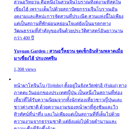
สวนอวี้หยวน คือหนึ่งในสวนจีนโบราณที่งดงามที่สุดใน
เซี่ยงไฮ้ เพราะเต็มไปด้วยสถาปัตยกรรมจีนโบราณอัน
งดงามและศิลปะการจัดสวนที่ประณีต สวนแห่งนี้ไม่เพียง
แต่เป็นสถานที่พักผ่อนหย่อนใจแต่ยังเป็นมรดกทาง
วัฒนธรรมที่สำคัญของจีนด้วยประวัติศาสตร์อันยาวนาน
กว่า 400 ปี
Yuyuan Garden : สวนอวี้หยวน จุดเช็กอินห้ามพลาดเมื่อ
มาเซี่ยงไฮ้ ประเทศจีน
1,308 views
หน้าผาโทจินโบ (Tojinbo) ตั้งอยู่ในจังหวัดฟุกุอิ (Fukui) ทาง
ภาคตะวันออกของประเทศญี่ปุ่น เป็นหนึ่งในสถานที่ท่อง
เที่ยวที่ได้รับความนิยมจากทั้งนักท่องเที่ยวชาวญี่ปุ่นและ
ชาวต่างชาติ ด้วยความงามของหน้าผาที่สูงชันและวิว
ทิวทัศน์ที่น่าทึ่ง และไม่เพียงแต่เป็นสถานที่ที่เต็มไปด้วย
ความงามจากธรรมชาติ แต่ยังแฝงไปด้วยตำนานและ
ความเชื่อที่ลึกซึ้งด้วย