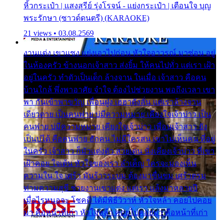
หิ้วกระเป๋า | แสงสุรีย์ รุ่งโรจน์ - แย่งกระเป๋า | เตือนใจ บุญ
พระรักษา (ซาวด์ดนตรี) (KARAOKE)
21 views • 03.08.2569
งานแต่ง เขาแซง แย่งเอาไปก่อน หัวใจอาวรณ์ มาซ่อน อยู่
ในห้องครัว ข้างนอกเจ้าสาว ส่งยิ้ม ให้คนไปทั่ว แต่เรา เฝ้า
อยู่ในครัว ทำตัวเป็นเด็ก ล้างจาน ในเมื่อ เจ้าสาว คือคน
บ้านใกล้ พึ่งพาอาศัย จำใจ ต้องไปช่วยงาน พอถึงเวลา เขา
พา กันเข้าพาขวัญ เพื่อนฝูง เฮฮาดังลั่น แต่เราล้างจาน
เดียวดาย เป็นคนพ่าย บ่มีความหมาย เคียงใจเจ้าบ่าว เป็น
คนพ่าย บ่มีความหมาย เคียงใจเจ้าบ่าว เพื่อนเจ้าสาว ยัง
เป็นบ่ได้ คือคนพ่าย ฮักคน ไม่มีใครสน เขาไม่เห็นคน ที่อยู่
ในครัว เจ้าสาว ก็มัวแต่งตัว สวยเด่น นั่งเคียงเจ้าบ่าว ที่เขา
เฝ้าคอย ใจเต้น หัวใจของเรา ลำเค็ญ ใครจะมองเห็น
ความใน ใจ เศร้า มันร้าวระบม ต้องมาขื่นขม เศร้าตรม
ท่ามความสุขี ช่วยงานเขาแต่ง แต่เรา แล้งมาหลายปี
เมื่อไรหนอจะ โชคดี ได้มีพิธีวิวาห์ หัวใจหล้า คอยไปคอย
มา คือหน้าที่เก่า หัวใจหล้า คอยไปคอยมา คือหน้าที่เก่า