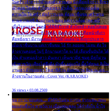
ในครัว เจ้าสาว ก็มัวแต่งตัว สวยเด่น นั่งเคียงเจ้าบ่าว ที่เขา
เฝ้าคอย ใจเต้น หัวใจของเรา ลำเค็ญ ใครจะมองเห็น
ความใน ใจ เศร้า มันร้าวระบม ต้องมาขื่นขม เศร้าตรม
ท่ามความสุขี ช่วยงานเขาแต่ง แต่เรา แล้งมาหลายปี
เมื่อไรหนอจะ โชคดี ได้มีพิธีวิวาห์ หัวใจหล้า คอยไปคอย
มา คือหน้าที่เก่า หัวใจหล้า คอยไปคอยมา คือหน้าที่เก่า
คือหยังเขา มีงานแต่งแล้ว ไปล้างแต่จาน ดั่งถูกประหาร
เมื่อเขาชื่นบาน แต่เราขื่นขม โอ้ รัก ลอยลม ไม่สม ดัง ใจ
ล้างจานคอยคู่ ไม่รู้ อีกนานเท่าใด จะได้ เลื่อนขั้นบันได ได้
เป็น ตำแหน่งเจ้าสาว มันเหงา เห็นเขามีคู่ ซมดู มีคู่ก็ม่วน
เข้าพาขวัญ เสียงโห่ตึงตึง มันซึ้ง อยู่แก่ใจ มื้อใด๋หนอ สิเป็น
งานเฮา มัวซอยเขา ใจเฮาซิด้าน มันทรมาน จับจาน เอย…
ล้างจานในงานแต่ง - Cover Ver. (KARAOKE)
36 views • 03.08.2569
ขอ กราบ ขอบคุณ.... ที่ได้รับไออุ่น การุณ จากแฟน เพลง
ผมแสนชื่นใจ หายวังเวง เมื่อแฟนเพลง ให้กำลังใจ น้ำใจ