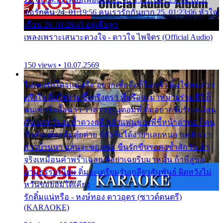
ขอรักคืน 24. 01:19:56 คนเรารักกันยาก 25. 01:23:06 หัวใจ
เถื่อน 26. 01:26:45 อยู่เพื่อลูก
เพลงเพราะเสนาะดวงใจ - ดาวใจ ไพจิตร (Official Audio)
150 views • 10.07.2569
ไม่เคยรักใครแน่หรือ อยากเชื่อถือก็ไม่กล้า ติ๋มใช่คนสวย
ตรึงใจ ติ๋มใช่งามซึ้งตรึงตรา พี่หรือจะมาหมายร่วมชีวี ก็
คนเขาลืออื้อฉาว ว่าสาวๆรุมตอมพี่ ติ๋มอยากรับรักเหมือน
กัน แต่หวั่นจะช้ำดวงฤดี กลัวแฟนของพี่ชี้หน้าด่าทอ ก็คน
ชื่อต๋อยต้อยตุ้มตุ๋ยต่าย พี่ยังลืมได้ง่ายๆเลยหนอ แค่ตัวเรา
สาวบ้านนา แสนจะซอมซ่อ ขืนรักขืนรอคงช้ำสักวัน ถ้า
จริงเหมือนคำพร่ำเฉลย พี่อย่าเฉยรีบมาหมั้น ถ้าพี่สู่ขอ
ตามธรรมเนียม ติ๋มจะเตรียมรับเกลียวสัมพันธ์ ผิดหวังไม่
หวั่นขอยอมได้เคียง
รักติ๋มแน่หรือ - หงษ์ทอง ดาวอุดร (ซาวด์ดนตรี)
(KARAOKE)