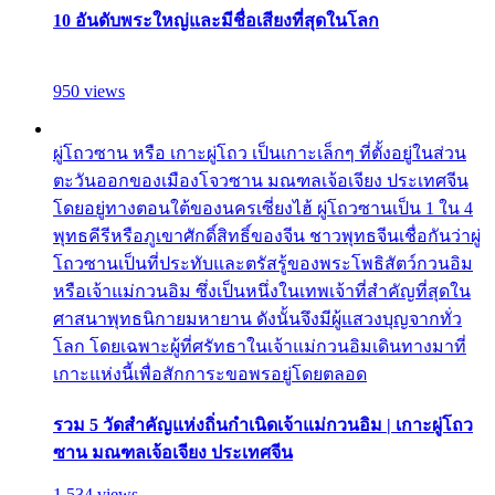
10 อันดับพระใหญ่และมีชื่อเสียงที่สุดในโลก
950 views
ผู่โถวซาน หรือ เกาะผู่โถว เป็นเกาะเล็กๆ ที่ตั้งอยู่ในส่วน
ตะวันออกของเมืองโจวซาน มณฑลเจ้อเจียง ประเทศจีน
โดยอยู่ทางตอนใต้ของนครเซี่ยงไฮ้ ผู่โถวซานเป็น 1 ใน 4
พุทธคีรีหรือภูเขาศักดิ์สิทธิ์ของจีน ชาวพุทธจีนเชื่อกันว่าผู่
โถวซานเป็นที่ประทับและตรัสรู้ของพระโพธิสัตว์กวนอิม
หรือเจ้าแม่กวนอิม ซึ่งเป็นหนึ่งในเทพเจ้าที่สำคัญที่สุดใน
ศาสนาพุทธนิกายมหายาน ดังนั้นจึงมีผู้แสวงบุญจากทั่ว
โลก โดยเฉพาะผู้ที่ศรัทธาในเจ้าแม่กวนอิมเดินทางมาที่
เกาะแห่งนี้เพื่อสักการะขอพรอยู่โดยตลอด
รวม 5 วัดสำคัญแห่งถิ่นกำเนิดเจ้าแม่กวนอิม | เกาะผู่โถว
ซาน มณฑลเจ้อเจียง ประเทศจีน
1,534 views