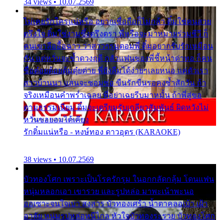
34 views • 10.07.2569
ไม่เคยรักใครแน่หรือ อยากเชื่อถือก็ไม่กล้า ติ๋มใช่คนสวย
ตรึงใจ ติ๋มใช่งามซึ้งตรึงตรา พี่หรือจะมาหมายร่วมชีวี ก็
คนเขาลืออื้อฉาว ว่าสาวๆรุมตอมพี่ ติ๋มอยากรับรักเหมือน
กัน แต่หวั่นจะช้ำดวงฤดี กลัวแฟนของพี่ชี้หน้าด่าทอ ก็คน
ชื่อต๋อยต้อยตุ้มตุ๋ยต่าย พี่ยังลืมได้ง่ายๆเลยหนอ แค่ตัวเรา
สาวบ้านนา แสนจะซอมซ่อ ขืนรักขืนรอคงช้ำสักวัน ถ้า
จริงเหมือนคำพร่ำเฉลย พี่อย่าเฉยรีบมาหมั้น ถ้าพี่สู่ขอ
ตามธรรมเนียม ติ๋มจะเตรียมรับเกลียวสัมพันธ์ ผิดหวังไม่
หวั่นขอยอมได้เคียง
รักติ๋มแน่หรือ - หงษ์ทอง ดาวอุดร (KARAOKE)
38 views • 10.07.2569
บัวทองโศก เพราะเป็นโรครักรุม ในอกกลัดกลุ้ม โดนแฟน
หนุ่มหลอกเอา เขารวย และรูปหล่อ มาพะเน้าพะนอ
ออเซาะจนใจเบา สงสาร บัวทองเศร้า น้ำตาคลอเบ้า เฝ้า
อาลัย หนุ่มรูปหล่อหนีไกล หัวใจบัวทองระรวย บัวทองโศก