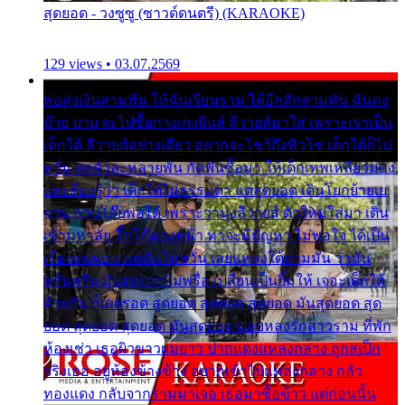
สุดยอด - วงซูซู (ซาวด์ดนตรี) (KARAOKE)
129 views • 03.07.2569
พ่อส่งเงินสามพัน ให้ฉันเรียนราม ได้อีกสักสามพัน ฉันคง
บ๊าย บาย จะไปซื้อกางเกงยีนส์ ลีวายส์มาใส่ เพราะเราเป็น
เด็กใต้ ลีวายส์อย่างเดียว อยากจะโชว์ถึงหิวโซ เด็กใต้ก็ไม่
หวั่น ตกตัวละหลายพัน กัดฟันซื้อมา ให้เด็กเทพเหลียวมอง
และต้องรู้ว่า เด็กใต้ไม่ธรรมดา แต่สุดยอด เดินโยกย้ายเย
ยวน กวนโอ๊ยพอได้ เพราะว่านุ่งลีวายส์ ตัวใหม่ใส่มา เดิน
เข้ามหาลัย จิ๊กโก๊มองหน้า ท่าจะมีปัญหา ไม่พอใจ ได้เป็น
เรื่องแน่นอน แต่ฉันไม่หวั่น เลยแหลงใต้ถามมัน ว่ามัน
พรั่นพรือ มันตอบว่าไม่พรื่อ เปลี่ยนเป็นยิ้มให้ เจอะเด็กใต้
ด้วยกัน ก็เลยรอด สุดยอด สุดยอด สุดยอด มันสุดยอด สุด
ยอด สุดยอด สุดยอด มันสุดยอด แอบหลงรักสาวราม ที่พัก
ห้องเช่า เธอผิวขาวผมยาว ปากแดงแหลงกลาง ถูกสเป็ก
จริงเธอ อยู่ห้องข้างข้าง อยากเข้าไปแหลงกลาง กลัว
ทองแดง กลับจากรามมาเจอ เธอมาซื้อข้าว แต่ก่อนนั้น