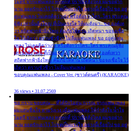
ไมตรี จากแฟนเพลง ทุกทุกที่ ปราณีหลั่งไหล ผมขอฝาก
นาม ยอดรักเอาไว้ โปรดเป็นแรงใจ อย่างนี้เรื่อยไป ขอ อยู่
คู่แฟนเพลง ไม่เคยคิดว่าเก่ง หรือดังกว่าใคร..ใคร พระคุณ
ผู้ฟัง เท่านั้นยิ่งใหญ่ ที่เป็นแรงใจ ให้ผมดังมา.. ขอ องค์เท
วา สถิตฟากฟ้ายิ่งใหญ่ คุ้มภัยให้ท่าน เถิดหนา ขอจงเชื่อ
ใจ ไว้เถิดว่า ตราบชั่วชีวา ไม่ลืมแฟนเพลง ขอ อยู่คู่แฟน
เพลง ไม่เคยคิดว่าเก่ง หรือดังกว่าใคร..ใคร พระคุณผู้ฟัง
เท่านั้นยิ่งใหญ่ ที่เป็นแรงใจ ให้ผมดังมา.. ขอ องค์เทวา
สถิตฟากฟ้ายิ่งใหญ่ คุ้มภัยให้ท่าน เถิดหนา ขอจงเชื่อใจ ไว้
เถิดว่า ตราบชั่วชีวา ไม่ลืมแฟนเพลง
ขอบคุณแฟนเพลง - Cover Ver. (ซาวด์ดนตรี) (KARAOKE)
36 views • 31.07.2569
ขอ กราบ ขอบคุณ.... ที่ได้รับไออุ่น การุณ จากแฟน เพลง
ผมแสนชื่นใจ หายวังเวง เมื่อแฟนเพลง ให้กำลังใจ น้ำใจ
ไมตรี จากแฟนเพลง ทุกทุกที่ ปราณีหลั่งไหล ผมขอฝาก
นาม ยอดรักเอาไว้ โปรดเป็นแรงใจ อย่างนี้เรื่อยไป ขอ อยู่