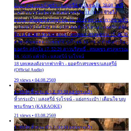
24:27 สามเณรกำพร้า - แสงสุรีย์ รุ่งโรจน์ 10. 28:08 ไม่มี
เวลาไปหาเมียน้อย - ยอดรัก สลักใจ 11. 31:29 ชีวิตไอ้
ธรรม - ศรเพชร ศรสุพรรณ 12. 35:26 ทหารอากาศขาดรัก
- แสงสุรีย์ รุ่งโรจน์ 13. 39:01 คนหัวใจโทรม - ยอดรัก สลัก
ใจ 14. 42:49 ไอ้หวังตายแน่ - ศรเพชร ศรสุพรรณ 15. 46:35
ธาตุแท้ของเธอ - แสงสุรีย์ รุ่งโรจน์ 16. 49:57 กำนันกำใน -
ยอดรัก สลักใจ 17. 52:29 สาวบริสุทธิ์ - ศรเพชร ศรสุพรรณ
18. 56:05 แต๋วจ๋า - แสงสุรีย์ รุ่งโรจน์
18 บทเพลงดังจากฟากฟ้า - ยอดรัก/ศรเพชร/แสงสุรีย์
(Official Audio)
29 views • 04.08.2569
1. 00:00 หิ้วกระเป๋า 2. 03:30 แย่งกระเป๋า
หิ้วกระเป๋า | แสงสุรีย์ รุ่งโรจน์ - แย่งกระเป๋า | เตือนใจ บุญ
พระรักษา (KARAOKE)
21 views • 03.08.2569
1. 00:00 หิ้วกระเป๋า 2. 03:30 แย่งกระเป๋า