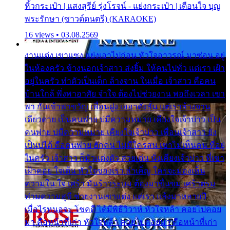
หิ้วกระเป๋า | แสงสุรีย์ รุ่งโรจน์ - แย่งกระเป๋า | เตือนใจ บุญ
พระรักษา (ซาวด์ดนตรี) (KARAOKE)
16 views • 03.08.2569
งานแต่ง เขาแซง แย่งเอาไปก่อน หัวใจอาวรณ์ มาซ่อน อยู่
ในห้องครัว ข้างนอกเจ้าสาว ส่งยิ้ม ให้คนไปทั่ว แต่เรา เฝ้า
อยู่ในครัว ทำตัวเป็นเด็ก ล้างจาน ในเมื่อ เจ้าสาว คือคน
บ้านใกล้ พึ่งพาอาศัย จำใจ ต้องไปช่วยงาน พอถึงเวลา เขา
พา กันเข้าพาขวัญ เพื่อนฝูง เฮฮาดังลั่น แต่เราล้างจาน
เดียวดาย เป็นคนพ่าย บ่มีความหมาย เคียงใจเจ้าบ่าว เป็น
คนพ่าย บ่มีความหมาย เคียงใจเจ้าบ่าว เพื่อนเจ้าสาว ยัง
เป็นบ่ได้ คือคนพ่าย ฮักคน ไม่มีใครสน เขาไม่เห็นคน ที่อยู่
ในครัว เจ้าสาว ก็มัวแต่งตัว สวยเด่น นั่งเคียงเจ้าบ่าว ที่เขา
เฝ้าคอย ใจเต้น หัวใจของเรา ลำเค็ญ ใครจะมองเห็น
ความใน ใจ เศร้า มันร้าวระบม ต้องมาขื่นขม เศร้าตรม
ท่ามความสุขี ช่วยงานเขาแต่ง แต่เรา แล้งมาหลายปี
เมื่อไรหนอจะ โชคดี ได้มีพิธีวิวาห์ หัวใจหล้า คอยไปคอย
มา คือหน้าที่เก่า หัวใจหล้า คอยไปคอยมา คือหน้าที่เก่า