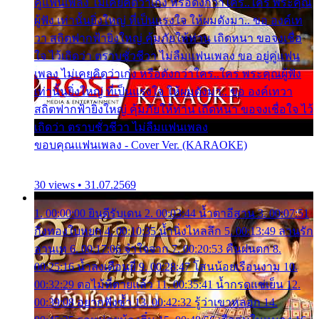
คู่แฟนเพลง ไม่เคยคิดว่าเก่ง หรือดังกว่าใคร..ใคร พระคุณ
ผู้ฟัง เท่านั้นยิ่งใหญ่ ที่เป็นแรงใจ ให้ผมดังมา.. ขอ องค์เท
วา สถิตฟากฟ้ายิ่งใหญ่ คุ้มภัยให้ท่าน เถิดหนา ขอจงเชื่อ
ใจ ไว้เถิดว่า ตราบชั่วชีวา ไม่ลืมแฟนเพลง ขอ อยู่คู่แฟน
เพลง ไม่เคยคิดว่าเก่ง หรือดังกว่าใคร..ใคร พระคุณผู้ฟัง
เท่านั้นยิ่งใหญ่ ที่เป็นแรงใจ ให้ผมดังมา.. ขอ องค์เทวา
สถิตฟากฟ้ายิ่งใหญ่ คุ้มภัยให้ท่าน เถิดหนา ขอจงเชื่อใจ ไว้
เถิดว่า ตราบชั่วชีวา ไม่ลืมแฟนเพลง
ขอบคุณแฟนเพลง - Cover Ver. (KARAOKE)
30 views • 31.07.2569
1. 00:00:00 ยินดีรับเดน 2. 00:03:44 น้ำตาอีสาน 3. 00:07:51
กิ่งทองใบหยก 4. 00:10:35 น้ำนิ่งไหลลึก 5. 00:13:49 ลานรัก
ลานเท 6. 00:17:06 จำใจจาก 7. 00:20:53 คืนฝนตก 8.
00:25:16 น้ำลงเดือนยี่ 9. 00:28:47 โสนน้อยเรือนงาม 10.
00:32:29 ตอไม้ที่ตายแล้ว 11. 00:35:41 น้ำกรดแช่เย็น 12.
00:39:08 อยากฟังซ้ำ 13. 00:42:32 รู้ว่าเขาหลอก 14.