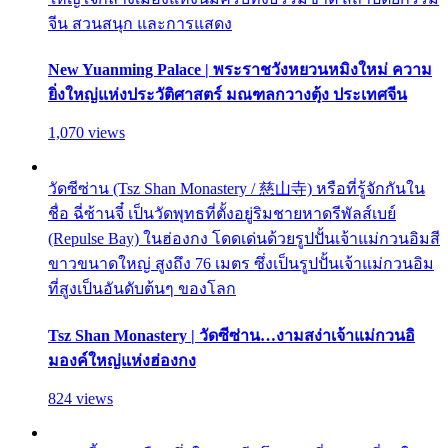
จีน สวนสนุก และการแสดง
New Yuanming Palace | พระราชวังหยวนหมิงใหม่ ความ
ยิ่งใหญ่แห่งประวัติศาสตร์ มณฑลกวางตุ้ง ประเทศจีน
1,070 views
วัดซีซ่าน (Tsz Shan Monastery / 慈山寺) หรือที่รู้จักกันใน
ชื่อ ฉี่ซ้านจี๋ เป็นวัดพุทธที่ตั้งอยู่ริมชายหาดรีพัลส์เบย์
(Repulse Bay) ในฮ่องกง โดดเด่นด้วยรูปปั้นเจ้าแม่กวนอิมสี
ขาวขนาดใหญ่ สูงถึง 76 เมตร ซึ่งเป็นรูปปั้นเจ้าแม่กวนอิม
ที่สูงเป็นอันดับต้นๆ ของโลก
Tsz Shan Monastery | วัดซีซ่าน…งามสง่าเจ้าแม่กวนอิ
มองค์ใหญ่แห่งฮ่องกง
824 views