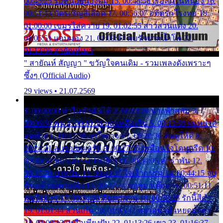
00:45:25 รอหน่อยน้องติ๋ม 15. 00:48:56 เรือล่มในหนอง 16.
00:51:43 บัตรเชิญสีเลือด 17. 00:56:07 อดีตรักโรงทอ 18.
01:00:00 เขมรไล่ควาย 19. 01:02:55 สาวสวนแตง 20.
01:05:51 แอบมอง 21. 01:09:27 พบรักปากน้ำโพ 22.
01:13:06 สายัณห์เมา
" สายัณห์ สัญญา " ขวัญใจคนเดิม - รวมเพลงดังเพราะๆ
ซึ้งๆ (Official Audio)
29 views • 21.07.2569
1. 00:00:00 ทำไมทำฉันได้ 2. 00:03:20 นางฟ้าสลัม 3.
00:06:50 คน 4. 00:10:36 บุญเหลือเกิน 5. 00:13:58 ฝนหยาด
สุดท้าย 6. 00:17:30 ยาใจยาจก 7. 00:20:30 คิดดูให้ดี 8.
00:24:21 ลบรอยแผลรัก 9. 00:27:35 เหมือนใจโดนกรีด 10.
00:30:54 ขบวนการเปาเปียว 11. 00:34:05 คำรำพัน 12.
00:37:20 ปาหนัน 13. 00:40:37 ใจเจ้ากรรม 14. 00:44:15 จูบ
ฉันแล้วจงตายเสีย 15. 00:47:24 ขอสูมาเต๊อะ 16. 00:51:11
คนใจมาร 17. 00:54:50 คืนทรมาน 18. 00:58:25 รักนี้สีดำ
19. 01:01:44 ส่วนเกิน 20. 01:05:42 หยาดน้ำฝนหยดน้ำตา
21. 01:09:13 เหลือเพียงฝัน 22. 01:13:26 เขา 23. 01:16:37