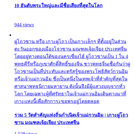
10 อันดับพระใหญ่และมีชื่อเสียงที่สุดในโลก
944 views
ผู่โถวซาน หรือ เกาะผู่โถว เป็นเกาะเล็กๆ ที่ตั้งอยู่ในส่วน
ตะวันออกของเมืองโจวซาน มณฑลเจ้อเจียง ประเทศจีน
โดยอยู่ทางตอนใต้ของนครเซี่ยงไฮ้ ผู่โถวซานเป็น 1 ใน 4
พุทธคีรีหรือภูเขาศักดิ์สิทธิ์ของจีน ชาวพุทธจีนเชื่อกันว่าผู่
โถวซานเป็นที่ประทับและตรัสรู้ของพระโพธิสัตว์กวนอิม
หรือเจ้าแม่กวนอิม ซึ่งเป็นหนึ่งในเทพเจ้าที่สำคัญที่สุดใน
ศาสนาพุทธนิกายมหายาน ดังนั้นจึงมีผู้แสวงบุญจากทั่ว
โลก โดยเฉพาะผู้ที่ศรัทธาในเจ้าแม่กวนอิมเดินทางมาที่
เกาะแห่งนี้เพื่อสักการะขอพรอยู่โดยตลอด
รวม 5 วัดสำคัญแห่งถิ่นกำเนิดเจ้าแม่กวนอิม | เกาะผู่โถว
ซาน มณฑลเจ้อเจียง ประเทศจีน
1,528 views