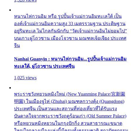
หนานไห่กวนอิม หรือ รูปปั้นเจ้าแม่กวนอิมทะเลใต้ เป็น
องค์เจ้าแม่กวนอิมความสูง 33 เมตรรวมฐาน ประดิษฐาน
อยู่ริมทะเล ไม่ไกลกันนักกับ “วัดเจ้าแม่กวนอิมไม่ยอมไป”
บนเกาะผู่โถวซาน เมืองโจวซาน มณฑลเจ้อเจียง ประเทศ
จีน
Nanhai Guanyin : หนานไห่กวนอิม...รูปปั้นเจ้าแม่กวนอิม
ทะเลใต้, ผู่โถวซาน ประเทศจีน
1,025 views
พระราชวังหยวนหมิงใหม่ (New Yuanming Palace/宮新園
明園) ในเมืองจูไห่ (Zhuhai) มณฑลกวางตุ้ง (Quangdong)
ประเทศจีน เป็นสวนและสถานที่ท่องเที่ยวที่ได้รับแรง
บันดาลใจจากพระราชวังฤดูร้อนเก่า (Old Summer Palace)
หรือหยวนหมิงหยวนในกรุงปักกิ่ง สวนสาธารณะขนาด
ใหญ่ใจกลางเมืองแห่งนี้มีครบทั้งธรรมชาติ สถาปัตยกรรม