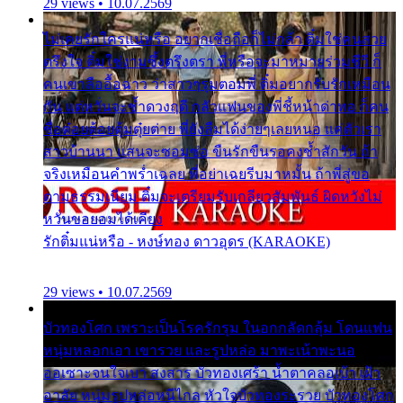
29 views • 10.07.2569
ไม่เคยรักใครแน่หรือ อยากเชื่อถือก็ไม่กล้า ติ๋มใช่คนสวย
ตรึงใจ ติ๋มใช่งามซึ้งตรึงตรา พี่หรือจะมาหมายร่วมชีวี ก็
คนเขาลืออื้อฉาว ว่าสาวๆรุมตอมพี่ ติ๋มอยากรับรักเหมือน
กัน แต่หวั่นจะช้ำดวงฤดี กลัวแฟนของพี่ชี้หน้าด่าทอ ก็คน
ชื่อต๋อยต้อยตุ้มตุ๋ยต่าย พี่ยังลืมได้ง่ายๆเลยหนอ แค่ตัวเรา
สาวบ้านนา แสนจะซอมซ่อ ขืนรักขืนรอคงช้ำสักวัน ถ้า
จริงเหมือนคำพร่ำเฉลย พี่อย่าเฉยรีบมาหมั้น ถ้าพี่สู่ขอ
ตามธรรมเนียม ติ๋มจะเตรียมรับเกลียวสัมพันธ์ ผิดหวังไม่
หวั่นขอยอมได้เคียง
รักติ๋มแน่หรือ - หงษ์ทอง ดาวอุดร (KARAOKE)
29 views • 10.07.2569
บัวทองโศก เพราะเป็นโรครักรุม ในอกกลัดกลุ้ม โดนแฟน
หนุ่มหลอกเอา เขารวย และรูปหล่อ มาพะเน้าพะนอ
ออเซาะจนใจเบา สงสาร บัวทองเศร้า น้ำตาคลอเบ้า เฝ้า
อาลัย หนุ่มรูปหล่อหนีไกล หัวใจบัวทองระรวย บัวทองโศก