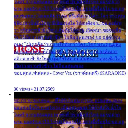
ไมตรี จากแฟนเพลง ทุกทุกที่ ปราณีหลั่งไหล ผมขอฝาก
นาม ยอดรักเอาไว้ โปรดเป็นแรงใจ อย่างนี้เรื่อยไป ขอ อยู่
คู่แฟนเพลง ไม่เคยคิดว่าเก่ง หรือดังกว่าใคร..ใคร พระคุณ
ผู้ฟัง เท่านั้นยิ่งใหญ่ ที่เป็นแรงใจ ให้ผมดังมา.. ขอ องค์เท
วา สถิตฟากฟ้ายิ่งใหญ่ คุ้มภัยให้ท่าน เถิดหนา ขอจงเชื่อ
ใจ ไว้เถิดว่า ตราบชั่วชีวา ไม่ลืมแฟนเพลง ขอ อยู่คู่แฟน
เพลง ไม่เคยคิดว่าเก่ง หรือดังกว่าใคร..ใคร พระคุณผู้ฟัง
เท่านั้นยิ่งใหญ่ ที่เป็นแรงใจ ให้ผมดังมา.. ขอ องค์เทวา
สถิตฟากฟ้ายิ่งใหญ่ คุ้มภัยให้ท่าน เถิดหนา ขอจงเชื่อใจ ไว้
เถิดว่า ตราบชั่วชีวา ไม่ลืมแฟนเพลง
ขอบคุณแฟนเพลง - Cover Ver. (ซาวด์ดนตรี) (KARAOKE)
30 views • 31.07.2569
ขอ กราบ ขอบคุณ.... ที่ได้รับไออุ่น การุณ จากแฟน เพลง
ผมแสนชื่นใจ หายวังเวง เมื่อแฟนเพลง ให้กำลังใจ น้ำใจ
ไมตรี จากแฟนเพลง ทุกทุกที่ ปราณีหลั่งไหล ผมขอฝาก
นาม ยอดรักเอาไว้ โปรดเป็นแรงใจ อย่างนี้เรื่อยไป ขอ อยู่