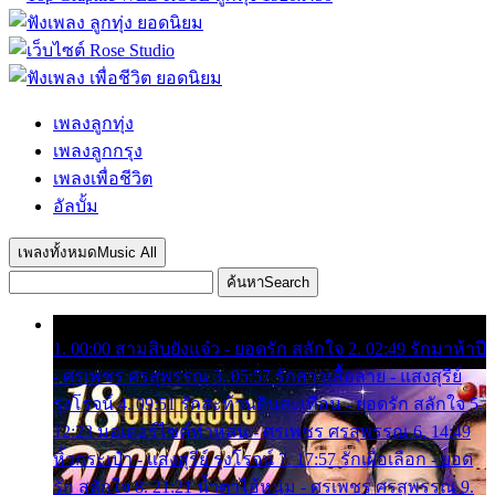
เพลงลูกทุ่ง
เพลงลูกกรุง
เพลงเพื่อชีวิต
อัลบั้ม
เพลงทั้งหมด
Music All
ค้นหา
Search
1. 00:00 สามสิบยังแจ๋ว - ยอดรัก สลักใจ 2. 02:49 รักมาห้าปี
- ศรเพชร ศรสุพรรณ 3. 05:57 รักสาวเสื้อลาย - แสงสุรีย์
รุ่งโรจน์ 4. 09:51 รักสะท้านดินสะเทือน - ยอดรัก สลักใจ 5.
12:23 มอเตอร์ไซค์ทำหล่น - ศรเพชร ศรสุพรรณ 6. 14:49
หิ้วกระเป๋า - แสงสุรีย์ รุ่งโรจน์ 7. 17:57 รักเผื่อเลือก - ยอด
รัก สลักใจ 8. 21:21 น้ำตาไอ้หนุ่ม - ศรเพชร ศรสุพรรณ 9.