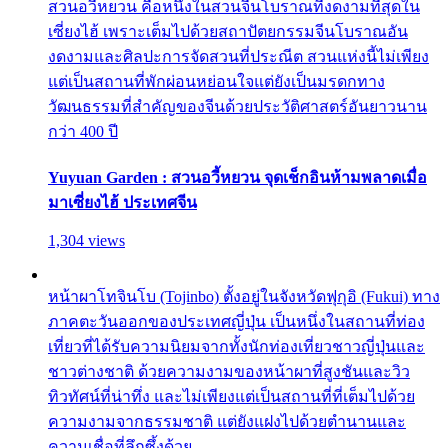
สวนอวี้หยวน คือหนึ่งในสวนจีนโบราณที่งดงามที่สุดใน
เซี่ยงไฮ้ เพราะเต็มไปด้วยสถาปัตยกรรมจีนโบราณอัน
งดงามและศิลปะการจัดสวนที่ประณีต สวนแห่งนี้ไม่เพียง
แต่เป็นสถานที่พักผ่อนหย่อนใจแต่ยังเป็นมรดกทาง
วัฒนธรรมที่สำคัญของจีนด้วยประวัติศาสตร์อันยาวนาน
กว่า 400 ปี
Yuyuan Garden : สวนอวี้หยวน จุดเช็กอินห้ามพลาดเมื่อ
มาเซี่ยงไฮ้ ประเทศจีน
1,304 views
หน้าผาโทจินโบ (Tojinbo) ตั้งอยู่ในจังหวัดฟุกุอิ (Fukui) ทาง
ภาคตะวันออกของประเทศญี่ปุ่น เป็นหนึ่งในสถานที่ท่อง
เที่ยวที่ได้รับความนิยมจากทั้งนักท่องเที่ยวชาวญี่ปุ่นและ
ชาวต่างชาติ ด้วยความงามของหน้าผาที่สูงชันและวิว
ทิวทัศน์ที่น่าทึ่ง และไม่เพียงแต่เป็นสถานที่ที่เต็มไปด้วย
ความงามจากธรรมชาติ แต่ยังแฝงไปด้วยตำนานและ
ความเชื่อที่ลึกซึ้งด้วย