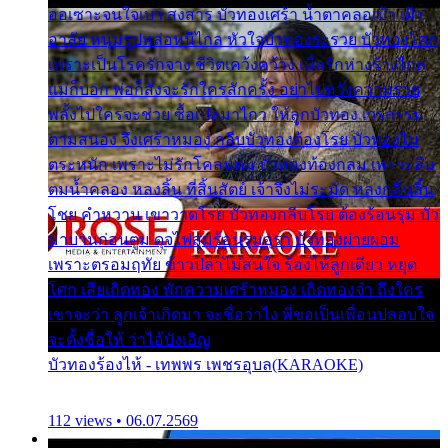
ออเซาะจนใจเบา สงสาร บัวทองเศร้า น้ำตาคลอเบ้า เฝ้า
อาลัย หนุ่มรูปหล่อหนีไกล หัวใจบัวทองระรวย บัวทองโศก
เพราะเป็นโรครักจาง ชีวิตเคว้งคว้าง เมื่อรักห่างร้างไกล
แม่ก็บอก พ่อก็สั่งจะรักใครสักครั้ง อย่าไปหวังความรวย
พลั้งไปใครจะช่วย ซื้อเปลมาไกว ให้ลูกบัวทอง เวรกรรม
ตามสนอง จึงเศร้าหมอง กลีบบัวทองต้องโรย บัวทองไม่
ตระหนัก เพราะไม่รักโคลนตม บัวทองท้องกลม เพราะลืม
ตมน้ำคลอง หลงลิ้น ที่สิ้นสัตย์ เจ้าจึงไม่ระมัด หลงกลิ่นลิ้น
โชย คำหวาน เขาวาดโรย บัวทองกลีบโรย ต้องร้อนรุม บัว
มาบานก่อนตูม ดุจไฟสุมร้อนรุมอุรา บัวทองผ่ายผอม
เพราะตรอมฤทัย ข้าวปลาไม่สนใจ ร้องไห้ลูกเดียว หยุด
โศก เสียเถิดทอง พักความเศร้าหมอง เถิดทองจ๋า ถึงใคร
เขาจะว่า ลูกเจ้าเกิดมา จะชื่อว่าไง พี่ขอเป็นเพื่อนปลอบใจ
จะตั้งชื่อให้ ว่าไอ้บังเอิญ
บัวทองร้องไห้ - เทพพร เพชรอุบล(KARAOKE)
112 views • 06.07.2569