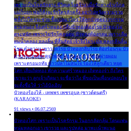
เพราะเป็นโรครักจาง ชีวิตเคว้งคว้าง เมื่อรักห่างร้างไกล
แม่ก็บอก พ่อก็สั่งจะรักใครสักครั้ง อย่าไปหวังความรวย
พลั้งไปใครจะช่วย ซื้อเปลมาไกว ให้ลูกบัวทอง เวรกรรม
ตามสนอง จึงเศร้าหมอง กลีบบัวทองต้องโรย บัวทองไม่
ตระหนัก เพราะไม่รักโคลนตม บัวทองท้องกลม เพราะลืม
ตมน้ำคลอง หลงลิ้น ที่สิ้นสัตย์ เจ้าจึงไม่ระมัด หลงกลิ่นลิ้น
โชย คำหวาน เขาวาดโรย บัวทองกลีบโรย ต้องร้อนรุม บัว
มาบานก่อนตูม ดุจไฟสุมร้อนรุมอุรา บัวทองผ่ายผอม
เพราะตรอมฤทัย ข้าวปลาไม่สนใจ ร้องไห้ลูกเดียว หยุด
โศก เสียเถิดทอง พักความเศร้าหมอง เถิดทองจ๋า ถึงใคร
เขาจะว่า ลูกเจ้าเกิดมา จะชื่อว่าไง พี่ขอเป็นเพื่อนปลอบใจ
จะตั้งชื่อให้ ว่าไอ้บังเอิญ
บัวทองร้องไห้ - เทพพร เพชรอุบล (ซาวด์ดนตรี)
(KARAOKE)
91 views • 06.07.2569
บัวทองโศก เพราะเป็นโรครักรุม ในอกกลัดกลุ้ม โดนแฟน
หนุ่มหลอกเอา เขารวย และรูปหล่อ มาพะเน้าพะนอ