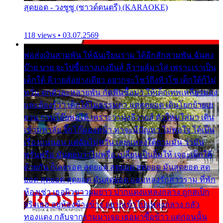
สุดยอด - วงซูซู (ซาวด์ดนตรี) (KARAOKE)
118 views • 03.07.2569
พ่อส่งเงินสามพัน ให้ฉันเรียนราม ได้อีกสักสามพัน ฉันคง
บ๊าย บาย จะไปซื้อกางเกงยีนส์ ลีวายส์มาใส่ เพราะเราเป็น
เด็กใต้ ลีวายส์อย่างเดียว อยากจะโชว์ถึงหิวโซ เด็กใต้ก็ไม่
หวั่น ตกตัวละหลายพัน กัดฟันซื้อมา ให้เด็กเทพเหลียวมอง
และต้องรู้ว่า เด็กใต้ไม่ธรรมดา แต่สุดยอด เดินโยกย้ายเย
ยวน กวนโอ๊ยพอได้ เพราะว่านุ่งลีวายส์ ตัวใหม่ใส่มา เดิน
เข้ามหาลัย จิ๊กโก๊มองหน้า ท่าจะมีปัญหา ไม่พอใจ ได้เป็น
เรื่องแน่นอน แต่ฉันไม่หวั่น เลยแหลงใต้ถามมัน ว่ามัน
พรั่นพรือ มันตอบว่าไม่พรื่อ เปลี่ยนเป็นยิ้มให้ เจอะเด็กใต้
ด้วยกัน ก็เลยรอด สุดยอด สุดยอด สุดยอด มันสุดยอด สุด
ยอด สุดยอด สุดยอด มันสุดยอด แอบหลงรักสาวราม ที่พัก
ห้องเช่า เธอผิวขาวผมยาว ปากแดงแหลงกลาง ถูกสเป็ก
จริงเธอ อยู่ห้องข้างข้าง อยากเข้าไปแหลงกลาง กลัว
ทองแดง กลับจากรามมาเจอ เธอมาซื้อข้าว แต่ก่อนนั้น