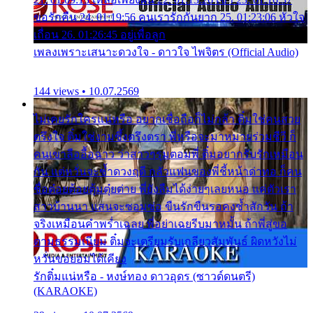
ขอรักคืน 24. 01:19:56 คนเรารักกันยาก 25. 01:23:06 หัวใจ
เถื่อน 26. 01:26:45 อยู่เพื่อลูก
เพลงเพราะเสนาะดวงใจ - ดาวใจ ไพจิตร (Official Audio)
144 views • 10.07.2569
ไม่เคยรักใครแน่หรือ อยากเชื่อถือก็ไม่กล้า ติ๋มใช่คนสวย
ตรึงใจ ติ๋มใช่งามซึ้งตรึงตรา พี่หรือจะมาหมายร่วมชีวี ก็
คนเขาลืออื้อฉาว ว่าสาวๆรุมตอมพี่ ติ๋มอยากรับรักเหมือน
กัน แต่หวั่นจะช้ำดวงฤดี กลัวแฟนของพี่ชี้หน้าด่าทอ ก็คน
ชื่อต๋อยต้อยตุ้มตุ๋ยต่าย พี่ยังลืมได้ง่ายๆเลยหนอ แค่ตัวเรา
สาวบ้านนา แสนจะซอมซ่อ ขืนรักขืนรอคงช้ำสักวัน ถ้า
จริงเหมือนคำพร่ำเฉลย พี่อย่าเฉยรีบมาหมั้น ถ้าพี่สู่ขอ
ตามธรรมเนียม ติ๋มจะเตรียมรับเกลียวสัมพันธ์ ผิดหวังไม่
หวั่นขอยอมได้เคียง
รักติ๋มแน่หรือ - หงษ์ทอง ดาวอุดร (ซาวด์ดนตรี)
(KARAOKE)