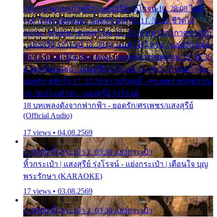
24:27 สามเณรกำพร้า - แสงสุรีย์ รุ่งโรจน์ 10. 28:08 ไม่มี
เวลาไปหาเมียน้อย - ยอดรัก สลักใจ 11. 31:29 ชีวิตไอ้
ธรรม - ศรเพชร ศรสุพรรณ 12. 35:26 ทหารอากาศขาดรัก
- แสงสุรีย์ รุ่งโรจน์ 13. 39:01 คนหัวใจโทรม - ยอดรัก สลัก
ใจ 14. 42:49 ไอ้หวังตายแน่ - ศรเพชร ศรสุพรรณ 15. 46:35
ธาตุแท้ของเธอ - แสงสุรีย์ รุ่งโรจน์ 16. 49:57 กำนันกำใน -
ยอดรัก สลักใจ 17. 52:29 สาวบริสุทธิ์ - ศรเพชร ศรสุพรรณ
18. 56:05 แต๋วจ๋า - แสงสุรีย์ รุ่งโรจน์
18 บทเพลงดังจากฟากฟ้า - ยอดรัก/ศรเพชร/แสงสุรีย์
(Official Audio)
17 views • 04.08.2569
1. 00:00 หิ้วกระเป๋า 2. 03:30 แย่งกระเป๋า
หิ้วกระเป๋า | แสงสุรีย์ รุ่งโรจน์ - แย่งกระเป๋า | เตือนใจ บุญ
พระรักษา (KARAOKE)
17 views • 03.08.2569
1. 00:00 หิ้วกระเป๋า 2. 03:30 แย่งกระเป๋า