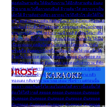
พ่อส่งเงินสามพัน ให้ฉันเรียนราม ได้อีกสักสามพัน ฉันคง
บ๊าย บาย จะไปซื้อกางเกงยีนส์ ลีวายส์มาใส่ เพราะเราเป็น
เด็กใต้ ลีวายส์อย่างเดียว อยากจะโชว์ถึงหิวโซ เด็กใต้ก็ไม่
หวั่น ตกตัวละหลายพัน กัดฟันซื้อมา ให้เด็กเทพเหลียวมอง
และต้องรู้ว่า เด็กใต้ไม่ธรรมดา แต่สุดยอด เดินโยกย้ายเย
ยวน กวนโอ๊ยพอได้ เพราะว่านุ่งลีวายส์ ตัวใหม่ใส่มา เดิน
เข้ามหาลัย จิ๊กโก๊มองหน้า ท่าจะมีปัญหา ไม่พอใจ ได้เป็น
เรื่องแน่นอน แต่ฉันไม่หวั่น เลยแหลงใต้ถามมัน ว่ามัน
พรั่นพรือ มันตอบว่าไม่พรื่อ เปลี่ยนเป็นยิ้มให้ เจอะเด็กใต้
ด้วยกัน ก็เลยรอด สุดยอด สุดยอด สุดยอด มันสุดยอด สุด
ยอด สุดยอด สุดยอด มันสุดยอด แอบหลงรักสาวราม ที่พัก
ห้องเช่า เธอผิวขาวผมยาว ปากแดงแหลงกลาง ถูกสเป็ก
จริงเธอ อยู่ห้องข้างข้าง อยากเข้าไปแหลงกลาง กลัว
ทองแดง กลับจากรามมาเจอ เธอมาซื้อข้าว แต่ก่อนนั้น
สองเรา เจอะกันครั้งใด เธอไม่เคยไยดี คราวนี้เธอยิ้มให้
ต้องให้ใส่ลีวายส์ สุดยอด สุดยอด มันสุดยอด มันสุดยอด
มันสุดยอด มันสุดยอด มันสุดยอด มันสุดยอด มันสุดยอด
มันสุดยอด มันสุดยอด มันสุดยอด มันสุดยอด มันสุดยอด