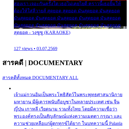
สองเรา เจอะกันครั้งใด เธอไม่เคยไยดี คราวนี้เธอยิ้มให้
ต้องให้ใส่ลีวายส์ สุดยอด สุดยอด มันสุดยอด มันสุดยอด
มันสุดยอด มันสุดยอด มันสุดยอด มันสุดยอด มันสุดยอด
มันสุดยอด มันสุดยอด มันสุดยอด มันสุดยอด มันสุดยอด
สุดยอด - วงซูซู (KARAOKE)
127 views • 03.07.2569
สารคดี
|
DOCUMENTARY
สารคดีทั้งหมด
DOCUMENTARY ALL
เจ้าแม่กวนอิมเป็นพระโพธิสัตว์ในพระพุทธศาสนานิกาย
มหายาน มีผู้เคารพนับถือบูชาในหลายประเทศ เช่น จีน
ญี่ปุ่น เกาหลี เวียดนาม รวมทั้งไทย โดยมีความเชื่อว่า
พระองค์ทรงเป็นสัญลักษณ์แห่งความเมตตา กรุณา และ
ความช่วยเหลือแก่ผู้ตกทุกข์ได้ยาก ในบทความนี้ Palanla