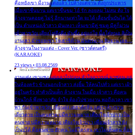
คือหยังเขา มีงานแต่งแล้ว ไปล้างแต่จาน ดั่งถูกประหาร
เมื่อเขาชื่นบาน แต่เราขื่นขม โอ้ รัก ลอยลม ไม่สม ดัง ใจ
ล้างจานคอยคู่ ไม่รู้ อีกนานเท่าใด จะได้ เลื่อนขั้นบันได ได้
เป็น ตำแหน่งเจ้าสาว มันเหงา เห็นเขามีคู่ ซมดู มีคู่ก็ม่วน
เข้าพาขวัญ เสียงโห่ตึงตึง มันซึ้ง อยู่แก่ใจ มื้อใด๋หนอ สิเป็น
งานเฮา มัวซอยเขา ใจเฮาซิด้าน มันทรมาน จับจาน เอย…
ล้างจานในงานแต่ง - Cover Ver. (ซาวด์ดนตรี)
(KARAOKE)
23 views • 03.08.2569
งานแต่ง เขาแซง แย่งเอาไปก่อน หัวใจอาวรณ์ มาซ่อน อยู่
ในห้องครัว ข้างนอกเจ้าสาว ส่งยิ้ม ให้คนไปทั่ว แต่เรา เฝ้า
อยู่ในครัว ทำตัวเป็นเด็ก ล้างจาน ในเมื่อ เจ้าสาว คือคน
บ้านใกล้ พึ่งพาอาศัย จำใจ ต้องไปช่วยงาน พอถึงเวลา เขา
พา กันเข้าพาขวัญ เพื่อนฝูง เฮฮาดังลั่น แต่เราล้างจาน
เดียวดาย เป็นคนพ่าย บ่มีความหมาย เคียงใจเจ้าบ่าว เป็น
คนพ่าย บ่มีความหมาย เคียงใจเจ้าบ่าว เพื่อนเจ้าสาว ยัง
เป็นบ่ได้ คือคนพ่าย ฮักคน ไม่มีใครสน เขาไม่เห็นคน ที่อยู่