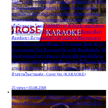
ในครัว เจ้าสาว ก็มัวแต่งตัว สวยเด่น นั่งเคียงเจ้าบ่าว ที่เขา
เฝ้าคอย ใจเต้น หัวใจของเรา ลำเค็ญ ใครจะมองเห็น
ความใน ใจ เศร้า มันร้าวระบม ต้องมาขื่นขม เศร้าตรม
ท่ามความสุขี ช่วยงานเขาแต่ง แต่เรา แล้งมาหลายปี
เมื่อไรหนอจะ โชคดี ได้มีพิธีวิวาห์ หัวใจหล้า คอยไปคอย
มา คือหน้าที่เก่า หัวใจหล้า คอยไปคอยมา คือหน้าที่เก่า
คือหยังเขา มีงานแต่งแล้ว ไปล้างแต่จาน ดั่งถูกประหาร
เมื่อเขาชื่นบาน แต่เราขื่นขม โอ้ รัก ลอยลม ไม่สม ดัง ใจ
ล้างจานคอยคู่ ไม่รู้ อีกนานเท่าใด จะได้ เลื่อนขั้นบันได ได้
เป็น ตำแหน่งเจ้าสาว มันเหงา เห็นเขามีคู่ ซมดู มีคู่ก็ม่วน
เข้าพาขวัญ เสียงโห่ตึงตึง มันซึ้ง อยู่แก่ใจ มื้อใด๋หนอ สิเป็น
งานเฮา มัวซอยเขา ใจเฮาซิด้าน มันทรมาน จับจาน เอย…
ล้างจานในงานแต่ง - Cover Ver. (KARAOKE)
25 views • 03.08.2569
ขอ กราบ ขอบคุณ.... ที่ได้รับไออุ่น การุณ จากแฟน เพลง
ผมแสนชื่นใจ หายวังเวง เมื่อแฟนเพลง ให้กำลังใจ น้ำใจ