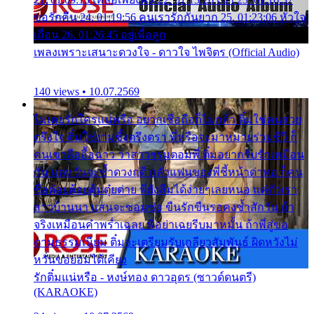
ขอรักคืน 24. 01:19:56 คนเรารักกันยาก 25. 01:23:06 หัวใจ
เถื่อน 26. 01:26:45 อยู่เพื่อลูก
เพลงเพราะเสนาะดวงใจ - ดาวใจ ไพจิตร (Official Audio)
140 views • 10.07.2569
ไม่เคยรักใครแน่หรือ อยากเชื่อถือก็ไม่กล้า ติ๋มใช่คนสวย
ตรึงใจ ติ๋มใช่งามซึ้งตรึงตรา พี่หรือจะมาหมายร่วมชีวี ก็
คนเขาลืออื้อฉาว ว่าสาวๆรุมตอมพี่ ติ๋มอยากรับรักเหมือน
กัน แต่หวั่นจะช้ำดวงฤดี กลัวแฟนของพี่ชี้หน้าด่าทอ ก็คน
ชื่อต๋อยต้อยตุ้มตุ๋ยต่าย พี่ยังลืมได้ง่ายๆเลยหนอ แค่ตัวเรา
สาวบ้านนา แสนจะซอมซ่อ ขืนรักขืนรอคงช้ำสักวัน ถ้า
จริงเหมือนคำพร่ำเฉลย พี่อย่าเฉยรีบมาหมั้น ถ้าพี่สู่ขอ
ตามธรรมเนียม ติ๋มจะเตรียมรับเกลียวสัมพันธ์ ผิดหวังไม่
หวั่นขอยอมได้เคียง
รักติ๋มแน่หรือ - หงษ์ทอง ดาวอุดร (ซาวด์ดนตรี)
(KARAOKE)