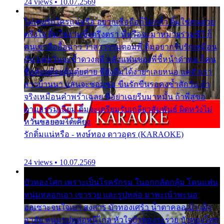
24 views • 10.07.2569
ไม่เคยรักใครแน่หรือ อยากเชื่อถือก็ไม่กล้า ติ๋มใช่คนสวย
ตรึงใจ ติ๋มใช่งามซึ้งตรึงตรา พี่หรือจะมาหมายร่วมชีวี ก็
คนเขาลืออื้อฉาว ว่าสาวๆรุมตอมพี่ ติ๋มอยากรับรักเหมือน
กัน แต่หวั่นจะช้ำดวงฤดี กลัวแฟนของพี่ชี้หน้าด่าทอ ก็คน
ชื่อต๋อยต้อยตุ้มตุ๋ยต่าย พี่ยังลืมได้ง่ายๆเลยหนอ แค่ตัวเรา
สาวบ้านนา แสนจะซอมซ่อ ขืนรักขืนรอคงช้ำสักวัน ถ้า
จริงเหมือนคำพร่ำเฉลย พี่อย่าเฉยรีบมาหมั้น ถ้าพี่สู่ขอ
ตามธรรมเนียม ติ๋มจะเตรียมรับเกลียวสัมพันธ์ ผิดหวังไม่
หวั่นขอยอมได้เคียง
รักติ๋มแน่หรือ - หงษ์ทอง ดาวอุดร (KARAOKE)
24 views • 10.07.2569
บัวทองโศก เพราะเป็นโรครักรุม ในอกกลัดกลุ้ม โดนแฟน
หนุ่มหลอกเอา เขารวย และรูปหล่อ มาพะเน้าพะนอ
ออเซาะจนใจเบา สงสาร บัวทองเศร้า น้ำตาคลอเบ้า เฝ้า
อาลัย หนุ่มรูปหล่อหนีไกล หัวใจบัวทองระรวย บัวทองโศก