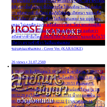
คู่แฟนเพลง ไม่เคยคิดว่าเก่ง หรือดังกว่าใคร..ใคร พระคุณ
ผู้ฟัง เท่านั้นยิ่งใหญ่ ที่เป็นแรงใจ ให้ผมดังมา.. ขอ องค์เท
วา สถิตฟากฟ้ายิ่งใหญ่ คุ้มภัยให้ท่าน เถิดหนา ขอจงเชื่อ
ใจ ไว้เถิดว่า ตราบชั่วชีวา ไม่ลืมแฟนเพลง ขอ อยู่คู่แฟน
เพลง ไม่เคยคิดว่าเก่ง หรือดังกว่าใคร..ใคร พระคุณผู้ฟัง
เท่านั้นยิ่งใหญ่ ที่เป็นแรงใจ ให้ผมดังมา.. ขอ องค์เทวา
สถิตฟากฟ้ายิ่งใหญ่ คุ้มภัยให้ท่าน เถิดหนา ขอจงเชื่อใจ ไว้
เถิดว่า ตราบชั่วชีวา ไม่ลืมแฟนเพลง
ขอบคุณแฟนเพลง - Cover Ver. (KARAOKE)
26 views • 31.07.2569
1. 00:00:00 ยินดีรับเดน 2. 00:03:44 น้ำตาอีสาน 3. 00:07:51
กิ่งทองใบหยก 4. 00:10:35 น้ำนิ่งไหลลึก 5. 00:13:49 ลานรัก
ลานเท 6. 00:17:06 จำใจจาก 7. 00:20:53 คืนฝนตก 8.
00:25:16 น้ำลงเดือนยี่ 9. 00:28:47 โสนน้อยเรือนงาม 10.
00:32:29 ตอไม้ที่ตายแล้ว 11. 00:35:41 น้ำกรดแช่เย็น 12.
00:39:08 อยากฟังซ้ำ 13. 00:42:32 รู้ว่าเขาหลอก 14.