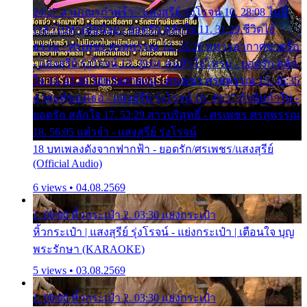
24:27 สามเณรกำพร้า - แสงสุรีย์ รุ่งโรจน์ 10. 28:08 ไม่มี
เวลาไปหาเมียน้อย - ยอดรัก สลักใจ 11. 31:29 ชีวิตไอ้
ธรรม - ศรเพชร ศรสุพรรณ 12. 35:26 ทหารอากาศขาดรัก
- แสงสุรีย์ รุ่งโรจน์ 13. 39:01 คนหัวใจโทรม - ยอดรัก สลัก
ใจ 14. 42:49 ไอ้หวังตายแน่ - ศรเพชร ศรสุพรรณ 15. 46:35
ธาตุแท้ของเธอ - แสงสุรีย์ รุ่งโรจน์ 16. 49:57 กำนันกำใน -
ยอดรัก สลักใจ 17. 52:29 สาวบริสุทธิ์ - ศรเพชร ศรสุพรรณ
18. 56:05 แต๋วจ๋า - แสงสุรีย์ รุ่งโรจน์
18 บทเพลงดังจากฟากฟ้า - ยอดรัก/ศรเพชร/แสงสุรีย์
(Official Audio)
6 views • 04.08.2569
1. 00:00 หิ้วกระเป๋า 2. 03:30 แย่งกระเป๋า
หิ้วกระเป๋า | แสงสุรีย์ รุ่งโรจน์ - แย่งกระเป๋า | เตือนใจ บุญ
พระรักษา (KARAOKE)
5 views • 03.08.2569
1. 00:00 หิ้วกระเป๋า 2. 03:30 แย่งกระเป๋า