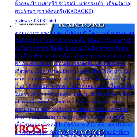
หิ้วกระเป๋า | แสงสุรีย์ รุ่งโรจน์ - แย่งกระเป๋า | เตือนใจ บุญ
พระรักษา (ซาวด์ดนตรี) (KARAOKE)
5 views • 03.08.2569
งานแต่ง เขาแซง แย่งเอาไปก่อน หัวใจอาวรณ์ มาซ่อน อยู่
ในห้องครัว ข้างนอกเจ้าสาว ส่งยิ้ม ให้คนไปทั่ว แต่เรา เฝ้า
อยู่ในครัว ทำตัวเป็นเด็ก ล้างจาน ในเมื่อ เจ้าสาว คือคน
บ้านใกล้ พึ่งพาอาศัย จำใจ ต้องไปช่วยงาน พอถึงเวลา เขา
พา กันเข้าพาขวัญ เพื่อนฝูง เฮฮาดังลั่น แต่เราล้างจาน
เดียวดาย เป็นคนพ่าย บ่มีความหมาย เคียงใจเจ้าบ่าว เป็น
คนพ่าย บ่มีความหมาย เคียงใจเจ้าบ่าว เพื่อนเจ้าสาว ยัง
เป็นบ่ได้ คือคนพ่าย ฮักคน ไม่มีใครสน เขาไม่เห็นคน ที่อยู่
ในครัว เจ้าสาว ก็มัวแต่งตัว สวยเด่น นั่งเคียงเจ้าบ่าว ที่เขา
เฝ้าคอย ใจเต้น หัวใจของเรา ลำเค็ญ ใครจะมองเห็น
ความใน ใจ เศร้า มันร้าวระบม ต้องมาขื่นขม เศร้าตรม
ท่ามความสุขี ช่วยงานเขาแต่ง แต่เรา แล้งมาหลายปี
เมื่อไรหนอจะ โชคดี ได้มีพิธีวิวาห์ หัวใจหล้า คอยไปคอย
มา คือหน้าที่เก่า หัวใจหล้า คอยไปคอยมา คือหน้าที่เก่า