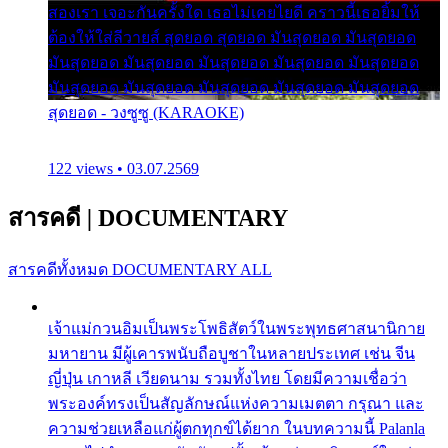
สองเรา เจอะกันครั้งใด เธอไม่เคยไยดี คราวนี้เธอยิ้มให้
ต้องให้ใส่ลีวายส์ สุดยอด สุดยอด มันสุดยอด มันสุดยอด
มันสุดยอด มันสุดยอด มันสุดยอด มันสุดยอด มันสุดยอด
มันสุดยอด มันสุดยอด มันสุดยอด มันสุดยอด มันสุดยอด
สุดยอด - วงซูซู (KARAOKE)
122 views • 03.07.2569
สารคดี
|
DOCUMENTARY
สารคดีทั้งหมด
DOCUMENTARY ALL
เจ้าแม่กวนอิมเป็นพระโพธิสัตว์ในพระพุทธศาสนานิกาย
มหายาน มีผู้เคารพนับถือบูชาในหลายประเทศ เช่น จีน
ญี่ปุ่น เกาหลี เวียดนาม รวมทั้งไทย โดยมีความเชื่อว่า
พระองค์ทรงเป็นสัญลักษณ์แห่งความเมตตา กรุณา และ
ความช่วยเหลือแก่ผู้ตกทุกข์ได้ยาก ในบทความนี้ Palanla