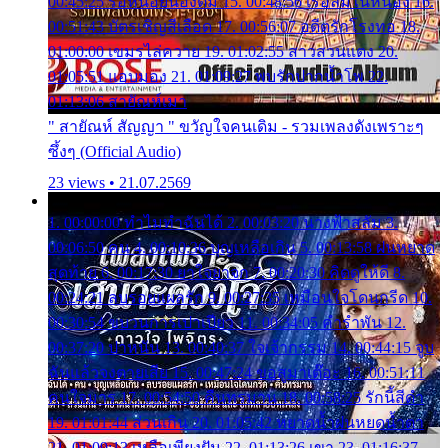
00:45:25 รอหน่อยน้องติ๋ม 15. 00:48:56 เรือล่มในหนอง 16.
00:51:43 บัตรเชิญสีเลือด 17. 00:56:07 อดีตรักโรงทอ 18.
01:00:00 เขมรไล่ควาย 19. 01:02:55 สาวสวนแตง 20.
01:05:51 แอบมอง 21. 01:09:27 พบรักปากน้ำโพ 22.
01:13:06 สายัณห์เมา
" สายัณห์ สัญญา " ขวัญใจคนเดิม - รวมเพลงดังเพราะๆ
ซึ้งๆ (Official Audio)
23 views • 21.07.2569
1. 00:00:00 ทำไมทำฉันได้ 2. 00:03:20 นางฟ้าสลัม 3.
00:06:50 คน 4. 00:10:36 บุญเหลือเกิน 5. 00:13:58 ฝนหยาด
สุดท้าย 6. 00:17:30 ยาใจยาจก 7. 00:20:30 คิดดูให้ดี 8.
00:24:21 ลบรอยแผลรัก 9. 00:27:35 เหมือนใจโดนกรีด 10.
00:30:54 ขบวนการเปาเปียว 11. 00:34:05 คำรำพัน 12.
00:37:20 ปาหนัน 13. 00:40:37 ใจเจ้ากรรม 14. 00:44:15 จูบ
ฉันแล้วจงตายเสีย 15. 00:47:24 ขอสูมาเต๊อะ 16. 00:51:11
คนใจมาร 17. 00:54:50 คืนทรมาน 18. 00:58:25 รักนี้สีดำ
19. 01:01:44 ส่วนเกิน 20. 01:05:42 หยาดน้ำฝนหยดน้ำตา
21. 01:09:13 เหลือเพียงฝัน 22. 01:13:26 เขา 23. 01:16:37