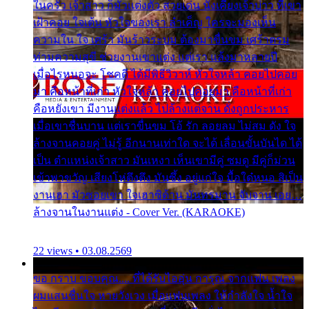
ในครัว เจ้าสาว ก็มัวแต่งตัว สวยเด่น นั่งเคียงเจ้าบ่าว ที่เขา
เฝ้าคอย ใจเต้น หัวใจของเรา ลำเค็ญ ใครจะมองเห็น
ความใน ใจ เศร้า มันร้าวระบม ต้องมาขื่นขม เศร้าตรม
ท่ามความสุขี ช่วยงานเขาแต่ง แต่เรา แล้งมาหลายปี
เมื่อไรหนอจะ โชคดี ได้มีพิธีวิวาห์ หัวใจหล้า คอยไปคอย
มา คือหน้าที่เก่า หัวใจหล้า คอยไปคอยมา คือหน้าที่เก่า
คือหยังเขา มีงานแต่งแล้ว ไปล้างแต่จาน ดั่งถูกประหาร
เมื่อเขาชื่นบาน แต่เราขื่นขม โอ้ รัก ลอยลม ไม่สม ดัง ใจ
ล้างจานคอยคู่ ไม่รู้ อีกนานเท่าใด จะได้ เลื่อนขั้นบันได ได้
เป็น ตำแหน่งเจ้าสาว มันเหงา เห็นเขามีคู่ ซมดู มีคู่ก็ม่วน
เข้าพาขวัญ เสียงโห่ตึงตึง มันซึ้ง อยู่แก่ใจ มื้อใด๋หนอ สิเป็น
งานเฮา มัวซอยเขา ใจเฮาซิด้าน มันทรมาน จับจาน เอย…
ล้างจานในงานแต่ง - Cover Ver. (KARAOKE)
22 views • 03.08.2569
ขอ กราบ ขอบคุณ.... ที่ได้รับไออุ่น การุณ จากแฟน เพลง
ผมแสนชื่นใจ หายวังเวง เมื่อแฟนเพลง ให้กำลังใจ น้ำใจ