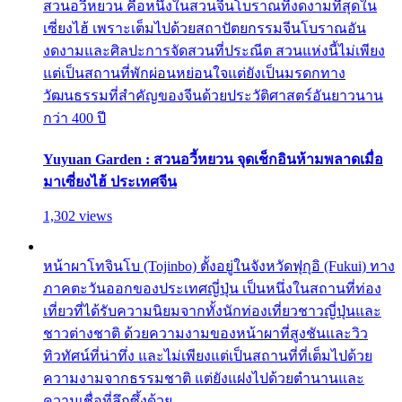
สวนอวี้หยวน คือหนึ่งในสวนจีนโบราณที่งดงามที่สุดใน
เซี่ยงไฮ้ เพราะเต็มไปด้วยสถาปัตยกรรมจีนโบราณอัน
งดงามและศิลปะการจัดสวนที่ประณีต สวนแห่งนี้ไม่เพียง
แต่เป็นสถานที่พักผ่อนหย่อนใจแต่ยังเป็นมรดกทาง
วัฒนธรรมที่สำคัญของจีนด้วยประวัติศาสตร์อันยาวนาน
กว่า 400 ปี
Yuyuan Garden : สวนอวี้หยวน จุดเช็กอินห้ามพลาดเมื่อ
มาเซี่ยงไฮ้ ประเทศจีน
1,302 views
หน้าผาโทจินโบ (Tojinbo) ตั้งอยู่ในจังหวัดฟุกุอิ (Fukui) ทาง
ภาคตะวันออกของประเทศญี่ปุ่น เป็นหนึ่งในสถานที่ท่อง
เที่ยวที่ได้รับความนิยมจากทั้งนักท่องเที่ยวชาวญี่ปุ่นและ
ชาวต่างชาติ ด้วยความงามของหน้าผาที่สูงชันและวิว
ทิวทัศน์ที่น่าทึ่ง และไม่เพียงแต่เป็นสถานที่ที่เต็มไปด้วย
ความงามจากธรรมชาติ แต่ยังแฝงไปด้วยตำนานและ
ความเชื่อที่ลึกซึ้งด้วย