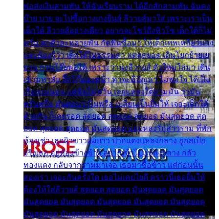
พ่อส่งเงินสามพัน ให้ฉันเรียนราม ได้อีกสักสามพัน ฉันคง
บ๊าย บาย จะไปซื้อกางเกงยีนส์ ลีวายส์มาใส่ เพราะเราเป็น
เด็กใต้ ลีวายส์อย่างเดียว อยากจะโชว์ถึงหิวโซ เด็กใต้ก็ไม่
หวั่น ตกตัวละหลายพัน กัดฟันซื้อมา ให้เด็กเทพเหลียวมอง
และต้องรู้ว่า เด็กใต้ไม่ธรรมดา แต่สุดยอด เดินโยกย้ายเย
ยวน กวนโอ๊ยพอได้ เพราะว่านุ่งลีวายส์ ตัวใหม่ใส่มา เดิน
เข้ามหาลัย จิ๊กโก๊มองหน้า ท่าจะมีปัญหา ไม่พอใจ ได้เป็น
เรื่องแน่นอน แต่ฉันไม่หวั่น เลยแหลงใต้ถามมัน ว่ามัน
พรั่นพรือ มันตอบว่าไม่พรื่อ เปลี่ยนเป็นยิ้มให้ เจอะเด็กใต้
ด้วยกัน ก็เลยรอด สุดยอด สุดยอด สุดยอด มันสุดยอด สุด
ยอด สุดยอด สุดยอด มันสุดยอด แอบหลงรักสาวราม ที่พัก
ห้องเช่า เธอผิวขาวผมยาว ปากแดงแหลงกลาง ถูกสเป็ก
จริงเธอ อยู่ห้องข้างข้าง อยากเข้าไปแหลงกลาง กลัว
ทองแดง กลับจากรามมาเจอ เธอมาซื้อข้าว แต่ก่อนนั้น
สองเรา เจอะกันครั้งใด เธอไม่เคยไยดี คราวนี้เธอยิ้มให้
ต้องให้ใส่ลีวายส์ สุดยอด สุดยอด มันสุดยอด มันสุดยอด
มันสุดยอด มันสุดยอด มันสุดยอด มันสุดยอด มันสุดยอด
มันสุดยอด มันสุดยอด มันสุดยอด มันสุดยอด มันสุดยอด