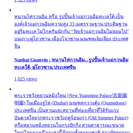
หนานไห่กวนอิม หรือ รูปปั้นเจ้าแม่กวนอิมทะเลใต้ เป็น
องค์เจ้าแม่กวนอิมความสูง 33 เมตรรวมฐาน ประดิษฐาน
อยู่ริมทะเล ไม่ไกลกันนักกับ “วัดเจ้าแม่กวนอิมไม่ยอมไป”
บนเกาะผู่โถวซาน เมืองโจวซาน มณฑลเจ้อเจียง ประเทศ
จีน
Nanhai Guanyin : หนานไห่กวนอิม...รูปปั้นเจ้าแม่กวนอิม
ทะเลใต้, ผู่โถวซาน ประเทศจีน
1,025 views
พระราชวังหยวนหมิงใหม่ (New Yuanming Palace/宮新園
明園) ในเมืองจูไห่ (Zhuhai) มณฑลกวางตุ้ง (Quangdong)
ประเทศจีน เป็นสวนและสถานที่ท่องเที่ยวที่ได้รับแรง
บันดาลใจจากพระราชวังฤดูร้อนเก่า (Old Summer Palace)
หรือหยวนหมิงหยวนในกรุงปักกิ่ง สวนสาธารณะขนาด
ใหญ่ใจกลางเมืองแห่งนี้มีครบทั้งธรรมชาติ สถาปัตยกรรม