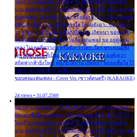
ไมตรี จากแฟนเพลง ทุกทุกที่ ปราณีหลั่งไหล ผมขอฝาก
นาม ยอดรักเอาไว้ โปรดเป็นแรงใจ อย่างนี้เรื่อยไป ขอ อยู่
คู่แฟนเพลง ไม่เคยคิดว่าเก่ง หรือดังกว่าใคร..ใคร พระคุณ
ผู้ฟัง เท่านั้นยิ่งใหญ่ ที่เป็นแรงใจ ให้ผมดังมา.. ขอ องค์เท
วา สถิตฟากฟ้ายิ่งใหญ่ คุ้มภัยให้ท่าน เถิดหนา ขอจงเชื่อ
ใจ ไว้เถิดว่า ตราบชั่วชีวา ไม่ลืมแฟนเพลง ขอ อยู่คู่แฟน
เพลง ไม่เคยคิดว่าเก่ง หรือดังกว่าใคร..ใคร พระคุณผู้ฟัง
เท่านั้นยิ่งใหญ่ ที่เป็นแรงใจ ให้ผมดังมา.. ขอ องค์เทวา
สถิตฟากฟ้ายิ่งใหญ่ คุ้มภัยให้ท่าน เถิดหนา ขอจงเชื่อใจ ไว้
เถิดว่า ตราบชั่วชีวา ไม่ลืมแฟนเพลง
ขอบคุณแฟนเพลง - Cover Ver. (ซาวด์ดนตรี) (KARAOKE)
24 views • 31.07.2569
ขอ กราบ ขอบคุณ.... ที่ได้รับไออุ่น การุณ จากแฟน เพลง
ผมแสนชื่นใจ หายวังเวง เมื่อแฟนเพลง ให้กำลังใจ น้ำใจ
ไมตรี จากแฟนเพลง ทุกทุกที่ ปราณีหลั่งไหล ผมขอฝาก
นาม ยอดรักเอาไว้ โปรดเป็นแรงใจ อย่างนี้เรื่อยไป ขอ อยู่