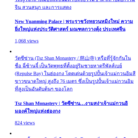
จีน สวนสนุก และการแสดง
New Yuanming Palace | พระราชวังหยวนหมิงใหม่ ความ
ยิ่งใหญ่แห่งประวัติศาสตร์ มณฑลกวางตุ้ง ประเทศจีน
1,068 views
วัดซีซ่าน (Tsz Shan Monastery / 慈山寺) หรือที่รู้จักกันใน
ชื่อ ฉี่ซ้านจี๋ เป็นวัดพุทธที่ตั้งอยู่ริมชายหาดรีพัลส์เบย์
(Repulse Bay) ในฮ่องกง โดดเด่นด้วยรูปปั้นเจ้าแม่กวนอิมสี
ขาวขนาดใหญ่ สูงถึง 76 เมตร ซึ่งเป็นรูปปั้นเจ้าแม่กวนอิม
ที่สูงเป็นอันดับต้นๆ ของโลก
Tsz Shan Monastery | วัดซีซ่าน…งามสง่าเจ้าแม่กวนอิ
มองค์ใหญ่แห่งฮ่องกง
824 views