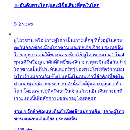
10 อันดับพระใหญ่และมีชื่อเสียงที่สุดในโลก
942 views
ผู่โถวซาน หรือ เกาะผู่โถว เป็นเกาะเล็กๆ ที่ตั้งอยู่ในส่วน
ตะวันออกของเมืองโจวซาน มณฑลเจ้อเจียง ประเทศจีน
โดยอยู่ทางตอนใต้ของนครเซี่ยงไฮ้ ผู่โถวซานเป็น 1 ใน 4
พุทธคีรีหรือภูเขาศักดิ์สิทธิ์ของจีน ชาวพุทธจีนเชื่อกันว่าผู่
โถวซานเป็นที่ประทับและตรัสรู้ของพระโพธิสัตว์กวนอิม
หรือเจ้าแม่กวนอิม ซึ่งเป็นหนึ่งในเทพเจ้าที่สำคัญที่สุดใน
ศาสนาพุทธนิกายมหายาน ดังนั้นจึงมีผู้แสวงบุญจากทั่ว
โลก โดยเฉพาะผู้ที่ศรัทธาในเจ้าแม่กวนอิมเดินทางมาที่
เกาะแห่งนี้เพื่อสักการะขอพรอยู่โดยตลอด
รวม 5 วัดสำคัญแห่งถิ่นกำเนิดเจ้าแม่กวนอิม | เกาะผู่โถว
ซาน มณฑลเจ้อเจียง ประเทศจีน
1,525 views