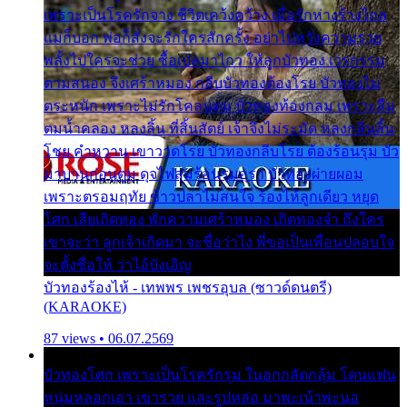
เพราะเป็นโรครักจาง ชีวิตเคว้งคว้าง เมื่อรักห่างร้างไกล
แม่ก็บอก พ่อก็สั่งจะรักใครสักครั้ง อย่าไปหวังความรวย
พลั้งไปใครจะช่วย ซื้อเปลมาไกว ให้ลูกบัวทอง เวรกรรม
ตามสนอง จึงเศร้าหมอง กลีบบัวทองต้องโรย บัวทองไม่
ตระหนัก เพราะไม่รักโคลนตม บัวทองท้องกลม เพราะลืม
ตมน้ำคลอง หลงลิ้น ที่สิ้นสัตย์ เจ้าจึงไม่ระมัด หลงกลิ่นลิ้น
โชย คำหวาน เขาวาดโรย บัวทองกลีบโรย ต้องร้อนรุม บัว
มาบานก่อนตูม ดุจไฟสุมร้อนรุมอุรา บัวทองผ่ายผอม
เพราะตรอมฤทัย ข้าวปลาไม่สนใจ ร้องไห้ลูกเดียว หยุด
โศก เสียเถิดทอง พักความเศร้าหมอง เถิดทองจ๋า ถึงใคร
เขาจะว่า ลูกเจ้าเกิดมา จะชื่อว่าไง พี่ขอเป็นเพื่อนปลอบใจ
จะตั้งชื่อให้ ว่าไอ้บังเอิญ
บัวทองร้องไห้ - เทพพร เพชรอุบล (ซาวด์ดนตรี)
(KARAOKE)
87 views • 06.07.2569
บัวทองโศก เพราะเป็นโรครักรุม ในอกกลัดกลุ้ม โดนแฟน
หนุ่มหลอกเอา เขารวย และรูปหล่อ มาพะเน้าพะนอ