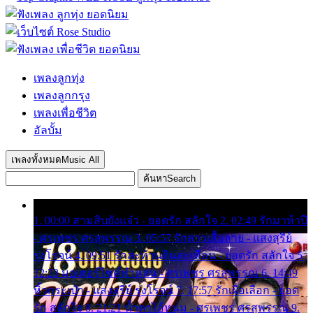
เพลงลูกทุ่ง
เพลงลูกกรุง
เพลงเพื่อชีวิต
อัลบั้ม
เพลงทั้งหมด
Music All
ค้นหา
Search
1. 00:00 สามสิบยังแจ๋ว - ยอดรัก สลักใจ 2. 02:49 รักมาห้าปี
- ศรเพชร ศรสุพรรณ 3. 05:57 รักสาวเสื้อลาย - แสงสุรีย์
รุ่งโรจน์ 4. 09:51 รักสะท้านดินสะเทือน - ยอดรัก สลักใจ 5.
12:23 มอเตอร์ไซค์ทำหล่น - ศรเพชร ศรสุพรรณ 6. 14:49
หิ้วกระเป๋า - แสงสุรีย์ รุ่งโรจน์ 7. 17:57 รักเผื่อเลือก - ยอด
รัก สลักใจ 8. 21:21 น้ำตาไอ้หนุ่ม - ศรเพชร ศรสุพรรณ 9.