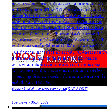
ออเซาะจนใจเบา สงสาร บัวทองเศร้า น้ำตาคลอเบ้า เฝ้า
อาลัย หนุ่มรูปหล่อหนีไกล หัวใจบัวทองระรวย บัวทองโศก
เพราะเป็นโรครักจาง ชีวิตเคว้งคว้าง เมื่อรักห่างร้างไกล
แม่ก็บอก พ่อก็สั่งจะรักใครสักครั้ง อย่าไปหวังความรวย
พลั้งไปใครจะช่วย ซื้อเปลมาไกว ให้ลูกบัวทอง เวรกรรม
ตามสนอง จึงเศร้าหมอง กลีบบัวทองต้องโรย บัวทองไม่
ตระหนัก เพราะไม่รักโคลนตม บัวทองท้องกลม เพราะลืม
ตมน้ำคลอง หลงลิ้น ที่สิ้นสัตย์ เจ้าจึงไม่ระมัด หลงกลิ่นลิ้น
โชย คำหวาน เขาวาดโรย บัวทองกลีบโรย ต้องร้อนรุม บัว
มาบานก่อนตูม ดุจไฟสุมร้อนรุมอุรา บัวทองผ่ายผอม
เพราะตรอมฤทัย ข้าวปลาไม่สนใจ ร้องไห้ลูกเดียว หยุด
โศก เสียเถิดทอง พักความเศร้าหมอง เถิดทองจ๋า ถึงใคร
เขาจะว่า ลูกเจ้าเกิดมา จะชื่อว่าไง พี่ขอเป็นเพื่อนปลอบใจ
จะตั้งชื่อให้ ว่าไอ้บังเอิญ
บัวทองร้องไห้ - เทพพร เพชรอุบล(KARAOKE)
109 views • 06.07.2569