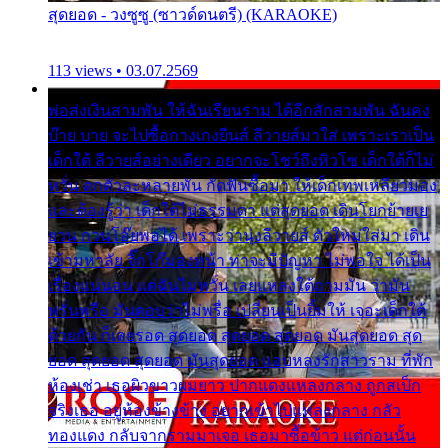
สุดยอด - วงซูซู (ซาวด์ดนตรี) (KARAOKE)
113 views • 03.07.2569
พ่อส่งเงินสามพัน ให้ฉันเรียนราม ได้อีกสักสามพัน ฉันคง
บ๊าย บาย จะไปซื้อกางเกงยีนส์ ลีวายส์มาใส่ เพราะเราเป็น
เด็กใต้ ลีวายส์อย่างเดียว อยากจะโชว์ถึงหิวโซ เด็กใต้ก็ไม่
หวั่น ตกตัวละหลายพัน กัดฟันซื้อมา ให้เด็กเทพเหลียวมอง
และต้องรู้ว่า เด็กใต้ไม่ธรรมดา แต่สุดยอด เดินโยกย้ายเย
ยวน กวนโอ๊ยพอได้ เพราะว่านุ่งลีวายส์ ตัวใหม่ใส่มา เดิน
เข้ามหาลัย จิ๊กโก๊มองหน้า ท่าจะมีปัญหา ไม่พอใจ ได้เป็น
เรื่องแน่นอน แต่ฉันไม่หวั่น เลยแหลงใต้ถามมัน ว่ามัน
พรั่นพรือ มันตอบว่าไม่พรื่อ เปลี่ยนเป็นยิ้มให้ เจอะเด็กใต้
ด้วยกัน ก็เลยรอด สุดยอด สุดยอด สุดยอด มันสุดยอด สุด
ยอด สุดยอด สุดยอด มันสุดยอด แอบหลงรักสาวราม ที่พัก
ห้องเช่า เธอผิวขาวผมยาว ปากแดงแหลงกลาง ถูกสเป็ก
จริงเธอ อยู่ห้องข้างข้าง อยากเข้าไปแหลงกลาง กลัว
ทองแดง กลับจากรามมาเจอ เธอมาซื้อข้าว แต่ก่อนนั้น