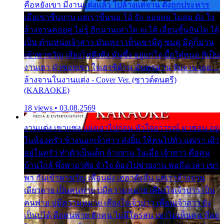
คือหยังเขา มีงานแต่งแล้ว ไปล้างแต่จาน ดั่งถูกประหาร
เมื่อเขาชื่นบาน แต่เราขื่นขม โอ้ รัก ลอยลม ไม่สม ดัง ใจ
ล้างจานคอยคู่ ไม่รู้ อีกนานเท่าใด จะได้ เลื่อนขั้นบันได ได้
เป็น ตำแหน่งเจ้าสาว มันเหงา เห็นเขามีคู่ ซมดู มีคู่ก็ม่วน
เข้าพาขวัญ เสียงโห่ตึงตึง มันซึ้ง อยู่แก่ใจ มื้อใด๋หนอ สิเป็น
งานเฮา มัวซอยเขา ใจเฮาซิด้าน มันทรมาน จับจาน เอย…
ล้างจานในงานแต่ง - Cover Ver. (ซาวด์ดนตรี)
(KARAOKE)
18 views • 03.08.2569
งานแต่ง เขาแซง แย่งเอาไปก่อน หัวใจอาวรณ์ มาซ่อน อยู่
ในห้องครัว ข้างนอกเจ้าสาว ส่งยิ้ม ให้คนไปทั่ว แต่เรา เฝ้า
อยู่ในครัว ทำตัวเป็นเด็ก ล้างจาน ในเมื่อ เจ้าสาว คือคน
บ้านใกล้ พึ่งพาอาศัย จำใจ ต้องไปช่วยงาน พอถึงเวลา เขา
พา กันเข้าพาขวัญ เพื่อนฝูง เฮฮาดังลั่น แต่เราล้างจาน
เดียวดาย เป็นคนพ่าย บ่มีความหมาย เคียงใจเจ้าบ่าว เป็น
คนพ่าย บ่มีความหมาย เคียงใจเจ้าบ่าว เพื่อนเจ้าสาว ยัง
เป็นบ่ได้ คือคนพ่าย ฮักคน ไม่มีใครสน เขาไม่เห็นคน ที่อยู่