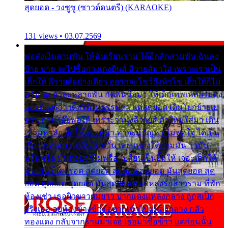
สุดยอด - วงซูซู (ซาวด์ดนตรี) (KARAOKE)
131 views • 03.07.2569
พ่อส่งเงินสามพัน ให้ฉันเรียนราม ได้อีกสักสามพัน ฉันคง
บ๊าย บาย จะไปซื้อกางเกงยีนส์ ลีวายส์มาใส่ เพราะเราเป็น
เด็กใต้ ลีวายส์อย่างเดียว อยากจะโชว์ถึงหิวโซ เด็กใต้ก็ไม่
หวั่น ตกตัวละหลายพัน กัดฟันซื้อมา ให้เด็กเทพเหลียวมอง
และต้องรู้ว่า เด็กใต้ไม่ธรรมดา แต่สุดยอด เดินโยกย้ายเย
ยวน กวนโอ๊ยพอได้ เพราะว่านุ่งลีวายส์ ตัวใหม่ใส่มา เดิน
เข้ามหาลัย จิ๊กโก๊มองหน้า ท่าจะมีปัญหา ไม่พอใจ ได้เป็น
เรื่องแน่นอน แต่ฉันไม่หวั่น เลยแหลงใต้ถามมัน ว่ามัน
พรั่นพรือ มันตอบว่าไม่พรื่อ เปลี่ยนเป็นยิ้มให้ เจอะเด็กใต้
ด้วยกัน ก็เลยรอด สุดยอด สุดยอด สุดยอด มันสุดยอด สุด
ยอด สุดยอด สุดยอด มันสุดยอด แอบหลงรักสาวราม ที่พัก
ห้องเช่า เธอผิวขาวผมยาว ปากแดงแหลงกลาง ถูกสเป็ก
จริงเธอ อยู่ห้องข้างข้าง อยากเข้าไปแหลงกลาง กลัว
ทองแดง กลับจากรามมาเจอ เธอมาซื้อข้าว แต่ก่อนนั้น