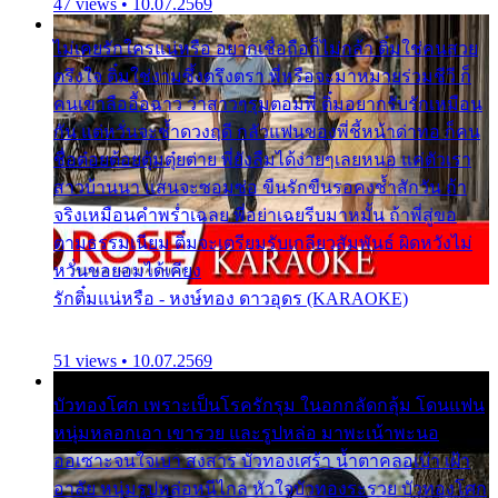
47 views • 10.07.2569
ไม่เคยรักใครแน่หรือ อยากเชื่อถือก็ไม่กล้า ติ๋มใช่คนสวย
ตรึงใจ ติ๋มใช่งามซึ้งตรึงตรา พี่หรือจะมาหมายร่วมชีวี ก็
คนเขาลืออื้อฉาว ว่าสาวๆรุมตอมพี่ ติ๋มอยากรับรักเหมือน
กัน แต่หวั่นจะช้ำดวงฤดี กลัวแฟนของพี่ชี้หน้าด่าทอ ก็คน
ชื่อต๋อยต้อยตุ้มตุ๋ยต่าย พี่ยังลืมได้ง่ายๆเลยหนอ แค่ตัวเรา
สาวบ้านนา แสนจะซอมซ่อ ขืนรักขืนรอคงช้ำสักวัน ถ้า
จริงเหมือนคำพร่ำเฉลย พี่อย่าเฉยรีบมาหมั้น ถ้าพี่สู่ขอ
ตามธรรมเนียม ติ๋มจะเตรียมรับเกลียวสัมพันธ์ ผิดหวังไม่
หวั่นขอยอมได้เคียง
รักติ๋มแน่หรือ - หงษ์ทอง ดาวอุดร (KARAOKE)
51 views • 10.07.2569
บัวทองโศก เพราะเป็นโรครักรุม ในอกกลัดกลุ้ม โดนแฟน
หนุ่มหลอกเอา เขารวย และรูปหล่อ มาพะเน้าพะนอ
ออเซาะจนใจเบา สงสาร บัวทองเศร้า น้ำตาคลอเบ้า เฝ้า
อาลัย หนุ่มรูปหล่อหนีไกล หัวใจบัวทองระรวย บัวทองโศก