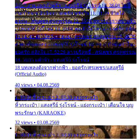
24:27 สามเณรกำพร้า - แสงสุรีย์ รุ่งโรจน์ 10. 28:08 ไม่มี
เวลาไปหาเมียน้อย - ยอดรัก สลักใจ 11. 31:29 ชีวิตไอ้
ธรรม - ศรเพชร ศรสุพรรณ 12. 35:26 ทหารอากาศขาดรัก
- แสงสุรีย์ รุ่งโรจน์ 13. 39:01 คนหัวใจโทรม - ยอดรัก สลัก
ใจ 14. 42:49 ไอ้หวังตายแน่ - ศรเพชร ศรสุพรรณ 15. 46:35
ธาตุแท้ของเธอ - แสงสุรีย์ รุ่งโรจน์ 16. 49:57 กำนันกำใน -
ยอดรัก สลักใจ 17. 52:29 สาวบริสุทธิ์ - ศรเพชร ศรสุพรรณ
18. 56:05 แต๋วจ๋า - แสงสุรีย์ รุ่งโรจน์
18 บทเพลงดังจากฟากฟ้า - ยอดรัก/ศรเพชร/แสงสุรีย์
(Official Audio)
40 views • 04.08.2569
1. 00:00 หิ้วกระเป๋า 2. 03:30 แย่งกระเป๋า
หิ้วกระเป๋า | แสงสุรีย์ รุ่งโรจน์ - แย่งกระเป๋า | เตือนใจ บุญ
พระรักษา (KARAOKE)
32 views • 03.08.2569
1. 00:00 หิ้วกระเป๋า 2. 03:30 แย่งกระเป๋า