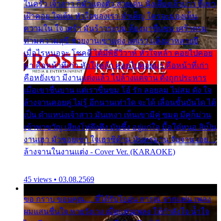
ในครัว เจ้าสาว ก็มัวแต่งตัว สวยเด่น นั่งเคียงเจ้าบ่าว ที่เขา
เฝ้าคอย ใจเต้น หัวใจของเรา ลำเค็ญ ใครจะมองเห็น
ความใน ใจ เศร้า มันร้าวระบม ต้องมาขื่นขม เศร้าตรม
ท่ามความสุขี ช่วยงานเขาแต่ง แต่เรา แล้งมาหลายปี
เมื่อไรหนอจะ โชคดี ได้มีพิธีวิวาห์ หัวใจหล้า คอยไปคอย
มา คือหน้าที่เก่า หัวใจหล้า คอยไปคอยมา คือหน้าที่เก่า
คือหยังเขา มีงานแต่งแล้ว ไปล้างแต่จาน ดั่งถูกประหาร
เมื่อเขาชื่นบาน แต่เราขื่นขม โอ้ รัก ลอยลม ไม่สม ดัง ใจ
ล้างจานคอยคู่ ไม่รู้ อีกนานเท่าใด จะได้ เลื่อนขั้นบันได ได้
เป็น ตำแหน่งเจ้าสาว มันเหงา เห็นเขามีคู่ ซมดู มีคู่ก็ม่วน
เข้าพาขวัญ เสียงโห่ตึงตึง มันซึ้ง อยู่แก่ใจ มื้อใด๋หนอ สิเป็น
งานเฮา มัวซอยเขา ใจเฮาซิด้าน มันทรมาน จับจาน เอย…
ล้างจานในงานแต่ง - Cover Ver. (KARAOKE)
45 views • 03.08.2569
ขอ กราบ ขอบคุณ.... ที่ได้รับไออุ่น การุณ จากแฟน เพลง
ผมแสนชื่นใจ หายวังเวง เมื่อแฟนเพลง ให้กำลังใจ น้ำใจ