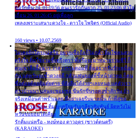
ขอรักคืน 24. 01:19:56 คนเรารักกันยาก 25. 01:23:06 หัวใจ
เถื่อน 26. 01:26:45 อยู่เพื่อลูก
เพลงเพราะเสนาะดวงใจ - ดาวใจ ไพจิตร (Official Audio)
160 views • 10.07.2569
ไม่เคยรักใครแน่หรือ อยากเชื่อถือก็ไม่กล้า ติ๋มใช่คนสวย
ตรึงใจ ติ๋มใช่งามซึ้งตรึงตรา พี่หรือจะมาหมายร่วมชีวี ก็
คนเขาลืออื้อฉาว ว่าสาวๆรุมตอมพี่ ติ๋มอยากรับรักเหมือน
กัน แต่หวั่นจะช้ำดวงฤดี กลัวแฟนของพี่ชี้หน้าด่าทอ ก็คน
ชื่อต๋อยต้อยตุ้มตุ๋ยต่าย พี่ยังลืมได้ง่ายๆเลยหนอ แค่ตัวเรา
สาวบ้านนา แสนจะซอมซ่อ ขืนรักขืนรอคงช้ำสักวัน ถ้า
จริงเหมือนคำพร่ำเฉลย พี่อย่าเฉยรีบมาหมั้น ถ้าพี่สู่ขอ
ตามธรรมเนียม ติ๋มจะเตรียมรับเกลียวสัมพันธ์ ผิดหวังไม่
หวั่นขอยอมได้เคียง
รักติ๋มแน่หรือ - หงษ์ทอง ดาวอุดร (ซาวด์ดนตรี)
(KARAOKE)