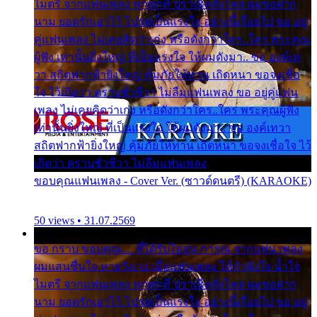
ไมตรี จากแฟนเพลง ทุกทุกที่ ปราณีหลั่งไหล ผมขอฝาก
นาม ยอดรักเอาไว้ โปรดเป็นแรงใจ อย่างนี้เรื่อยไป ขอ อยู่
คู่แฟนเพลง ไม่เคยคิดว่าเก่ง หรือดังกว่าใคร..ใคร พระคุณ
ผู้ฟัง เท่านั้นยิ่งใหญ่ ที่เป็นแรงใจ ให้ผมดังมา.. ขอ องค์เท
วา สถิตฟากฟ้ายิ่งใหญ่ คุ้มภัยให้ท่าน เถิดหนา ขอจงเชื่อ
ใจ ไว้เถิดว่า ตราบชั่วชีวา ไม่ลืมแฟนเพลง ขอ อยู่คู่แฟน
เพลง ไม่เคยคิดว่าเก่ง หรือดังกว่าใคร..ใคร พระคุณผู้ฟัง
เท่านั้นยิ่งใหญ่ ที่เป็นแรงใจ ให้ผมดังมา.. ขอ องค์เทวา
สถิตฟากฟ้ายิ่งใหญ่ คุ้มภัยให้ท่าน เถิดหนา ขอจงเชื่อใจ ไว้
เถิดว่า ตราบชั่วชีวา ไม่ลืมแฟนเพลง
ขอบคุณแฟนเพลง - Cover Ver. (ซาวด์ดนตรี) (KARAOKE)
50 views • 31.07.2569
ขอ กราบ ขอบคุณ.... ที่ได้รับไออุ่น การุณ จากแฟน เพลง
ผมแสนชื่นใจ หายวังเวง เมื่อแฟนเพลง ให้กำลังใจ น้ำใจ
ไมตรี จากแฟนเพลง ทุกทุกที่ ปราณีหลั่งไหล ผมขอฝาก
นาม ยอดรักเอาไว้ โปรดเป็นแรงใจ อย่างนี้เรื่อยไป ขอ อยู่