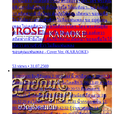
คู่แฟนเพลง ไม่เคยคิดว่าเก่ง หรือดังกว่าใคร..ใคร พระคุณ
ผู้ฟัง เท่านั้นยิ่งใหญ่ ที่เป็นแรงใจ ให้ผมดังมา.. ขอ องค์เท
วา สถิตฟากฟ้ายิ่งใหญ่ คุ้มภัยให้ท่าน เถิดหนา ขอจงเชื่อ
ใจ ไว้เถิดว่า ตราบชั่วชีวา ไม่ลืมแฟนเพลง ขอ อยู่คู่แฟน
เพลง ไม่เคยคิดว่าเก่ง หรือดังกว่าใคร..ใคร พระคุณผู้ฟัง
เท่านั้นยิ่งใหญ่ ที่เป็นแรงใจ ให้ผมดังมา.. ขอ องค์เทวา
สถิตฟากฟ้ายิ่งใหญ่ คุ้มภัยให้ท่าน เถิดหนา ขอจงเชื่อใจ ไว้
เถิดว่า ตราบชั่วชีวา ไม่ลืมแฟนเพลง
ขอบคุณแฟนเพลง - Cover Ver. (KARAOKE)
53 views • 31.07.2569
1. 00:00:00 ยินดีรับเดน 2. 00:03:44 น้ำตาอีสาน 3. 00:07:51
กิ่งทองใบหยก 4. 00:10:35 น้ำนิ่งไหลลึก 5. 00:13:49 ลานรัก
ลานเท 6. 00:17:06 จำใจจาก 7. 00:20:53 คืนฝนตก 8.
00:25:16 น้ำลงเดือนยี่ 9. 00:28:47 โสนน้อยเรือนงาม 10.
00:32:29 ตอไม้ที่ตายแล้ว 11. 00:35:41 น้ำกรดแช่เย็น 12.
00:39:08 อยากฟังซ้ำ 13. 00:42:32 รู้ว่าเขาหลอก 14.