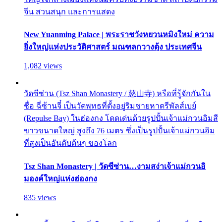
จีน สวนสนุก และการแสดง
New Yuanming Palace | พระราชวังหยวนหมิงใหม่ ความ
ยิ่งใหญ่แห่งประวัติศาสตร์ มณฑลกวางตุ้ง ประเทศจีน
1,082 views
วัดซีซ่าน (Tsz Shan Monastery / 慈山寺) หรือที่รู้จักกันใน
ชื่อ ฉี่ซ้านจี๋ เป็นวัดพุทธที่ตั้งอยู่ริมชายหาดรีพัลส์เบย์
(Repulse Bay) ในฮ่องกง โดดเด่นด้วยรูปปั้นเจ้าแม่กวนอิมสี
ขาวขนาดใหญ่ สูงถึง 76 เมตร ซึ่งเป็นรูปปั้นเจ้าแม่กวนอิม
ที่สูงเป็นอันดับต้นๆ ของโลก
Tsz Shan Monastery | วัดซีซ่าน…งามสง่าเจ้าแม่กวนอิ
มองค์ใหญ่แห่งฮ่องกง
835 views