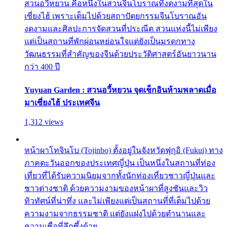
สวนอวี้หยวน คือหนึ่งในสวนจีนโบราณที่งดงามที่สุดใน
เซี่ยงไฮ้ เพราะเต็มไปด้วยสถาปัตยกรรมจีนโบราณอัน
งดงามและศิลปะการจัดสวนที่ประณีต สวนแห่งนี้ไม่เพียง
แต่เป็นสถานที่พักผ่อนหย่อนใจแต่ยังเป็นมรดกทาง
วัฒนธรรมที่สำคัญของจีนด้วยประวัติศาสตร์อันยาวนาน
กว่า 400 ปี
Yuyuan Garden : สวนอวี้หยวน จุดเช็กอินห้ามพลาดเมื่อ
มาเซี่ยงไฮ้ ประเทศจีน
1,312 views
หน้าผาโทจินโบ (Tojinbo) ตั้งอยู่ในจังหวัดฟุกุอิ (Fukui) ทาง
ภาคตะวันออกของประเทศญี่ปุ่น เป็นหนึ่งในสถานที่ท่อง
เที่ยวที่ได้รับความนิยมจากทั้งนักท่องเที่ยวชาวญี่ปุ่นและ
ชาวต่างชาติ ด้วยความงามของหน้าผาที่สูงชันและวิว
ทิวทัศน์ที่น่าทึ่ง และไม่เพียงแต่เป็นสถานที่ที่เต็มไปด้วย
ความงามจากธรรมชาติ แต่ยังแฝงไปด้วยตำนานและ
ความเชื่อที่ลึกซึ้งด้วย