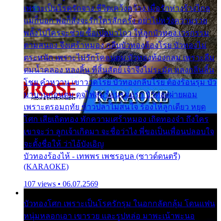
เพราะเป็นโรครักจาง ชีวิตเคว้งคว้าง เมื่อรักห่างร้างไกล
แม่ก็บอก พ่อก็สั่งจะรักใครสักครั้ง อย่าไปหวังความรวย
พลั้งไปใครจะช่วย ซื้อเปลมาไกว ให้ลูกบัวทอง เวรกรรม
ตามสนอง จึงเศร้าหมอง กลีบบัวทองต้องโรย บัวทองไม่
ตระหนัก เพราะไม่รักโคลนตม บัวทองท้องกลม เพราะลืม
ตมน้ำคลอง หลงลิ้น ที่สิ้นสัตย์ เจ้าจึงไม่ระมัด หลงกลิ่นลิ้น
โชย คำหวาน เขาวาดโรย บัวทองกลีบโรย ต้องร้อนรุม บัว
มาบานก่อนตูม ดุจไฟสุมร้อนรุมอุรา บัวทองผ่ายผอม
เพราะตรอมฤทัย ข้าวปลาไม่สนใจ ร้องไห้ลูกเดียว หยุด
โศก เสียเถิดทอง พักความเศร้าหมอง เถิดทองจ๋า ถึงใคร
เขาจะว่า ลูกเจ้าเกิดมา จะชื่อว่าไง พี่ขอเป็นเพื่อนปลอบใจ
จะตั้งชื่อให้ ว่าไอ้บังเอิญ
บัวทองร้องไห้ - เทพพร เพชรอุบล (ซาวด์ดนตรี)
(KARAOKE)
107 views • 06.07.2569
บัวทองโศก เพราะเป็นโรครักรุม ในอกกลัดกลุ้ม โดนแฟน
หนุ่มหลอกเอา เขารวย และรูปหล่อ มาพะเน้าพะนอ