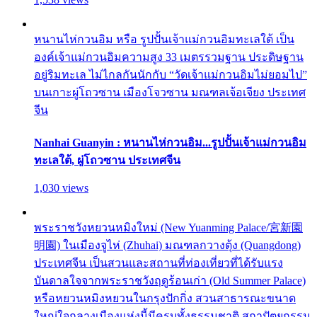
หนานไห่กวนอิม หรือ รูปปั้นเจ้าแม่กวนอิมทะเลใต้ เป็น
องค์เจ้าแม่กวนอิมความสูง 33 เมตรรวมฐาน ประดิษฐาน
อยู่ริมทะเล ไม่ไกลกันนักกับ “วัดเจ้าแม่กวนอิมไม่ยอมไป”
บนเกาะผู่โถวซาน เมืองโจวซาน มณฑลเจ้อเจียง ประเทศ
จีน
Nanhai Guanyin : หนานไห่กวนอิม...รูปปั้นเจ้าแม่กวนอิม
ทะเลใต้, ผู่โถวซาน ประเทศจีน
1,030 views
พระราชวังหยวนหมิงใหม่ (New Yuanming Palace/宮新園
明園) ในเมืองจูไห่ (Zhuhai) มณฑลกวางตุ้ง (Quangdong)
ประเทศจีน เป็นสวนและสถานที่ท่องเที่ยวที่ได้รับแรง
บันดาลใจจากพระราชวังฤดูร้อนเก่า (Old Summer Palace)
หรือหยวนหมิงหยวนในกรุงปักกิ่ง สวนสาธารณะขนาด
ใหญ่ใจกลางเมืองแห่งนี้มีครบทั้งธรรมชาติ สถาปัตยกรรม