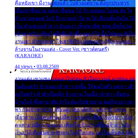
คือหยังเขา มีงานแต่งแล้ว ไปล้างแต่จาน ดั่งถูกประหาร
เมื่อเขาชื่นบาน แต่เราขื่นขม โอ้ รัก ลอยลม ไม่สม ดัง ใจ
ล้างจานคอยคู่ ไม่รู้ อีกนานเท่าใด จะได้ เลื่อนขั้นบันได ได้
เป็น ตำแหน่งเจ้าสาว มันเหงา เห็นเขามีคู่ ซมดู มีคู่ก็ม่วน
เข้าพาขวัญ เสียงโห่ตึงตึง มันซึ้ง อยู่แก่ใจ มื้อใด๋หนอ สิเป็น
งานเฮา มัวซอยเขา ใจเฮาซิด้าน มันทรมาน จับจาน เอย…
ล้างจานในงานแต่ง - Cover Ver. (ซาวด์ดนตรี)
(KARAOKE)
44 views • 03.08.2569
งานแต่ง เขาแซง แย่งเอาไปก่อน หัวใจอาวรณ์ มาซ่อน อยู่
ในห้องครัว ข้างนอกเจ้าสาว ส่งยิ้ม ให้คนไปทั่ว แต่เรา เฝ้า
อยู่ในครัว ทำตัวเป็นเด็ก ล้างจาน ในเมื่อ เจ้าสาว คือคน
บ้านใกล้ พึ่งพาอาศัย จำใจ ต้องไปช่วยงาน พอถึงเวลา เขา
พา กันเข้าพาขวัญ เพื่อนฝูง เฮฮาดังลั่น แต่เราล้างจาน
เดียวดาย เป็นคนพ่าย บ่มีความหมาย เคียงใจเจ้าบ่าว เป็น
คนพ่าย บ่มีความหมาย เคียงใจเจ้าบ่าว เพื่อนเจ้าสาว ยัง
เป็นบ่ได้ คือคนพ่าย ฮักคน ไม่มีใครสน เขาไม่เห็นคน ที่อยู่