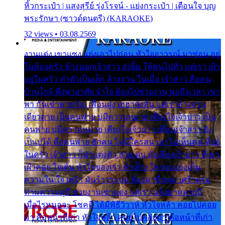
หิ้วกระเป๋า | แสงสุรีย์ รุ่งโรจน์ - แย่งกระเป๋า | เตือนใจ บุญ
พระรักษา (ซาวด์ดนตรี) (KARAOKE)
32 views • 03.08.2569
งานแต่ง เขาแซง แย่งเอาไปก่อน หัวใจอาวรณ์ มาซ่อน อยู่
ในห้องครัว ข้างนอกเจ้าสาว ส่งยิ้ม ให้คนไปทั่ว แต่เรา เฝ้า
อยู่ในครัว ทำตัวเป็นเด็ก ล้างจาน ในเมื่อ เจ้าสาว คือคน
บ้านใกล้ พึ่งพาอาศัย จำใจ ต้องไปช่วยงาน พอถึงเวลา เขา
พา กันเข้าพาขวัญ เพื่อนฝูง เฮฮาดังลั่น แต่เราล้างจาน
เดียวดาย เป็นคนพ่าย บ่มีความหมาย เคียงใจเจ้าบ่าว เป็น
คนพ่าย บ่มีความหมาย เคียงใจเจ้าบ่าว เพื่อนเจ้าสาว ยัง
เป็นบ่ได้ คือคนพ่าย ฮักคน ไม่มีใครสน เขาไม่เห็นคน ที่อยู่
ในครัว เจ้าสาว ก็มัวแต่งตัว สวยเด่น นั่งเคียงเจ้าบ่าว ที่เขา
เฝ้าคอย ใจเต้น หัวใจของเรา ลำเค็ญ ใครจะมองเห็น
ความใน ใจ เศร้า มันร้าวระบม ต้องมาขื่นขม เศร้าตรม
ท่ามความสุขี ช่วยงานเขาแต่ง แต่เรา แล้งมาหลายปี
เมื่อไรหนอจะ โชคดี ได้มีพิธีวิวาห์ หัวใจหล้า คอยไปคอย
มา คือหน้าที่เก่า หัวใจหล้า คอยไปคอยมา คือหน้าที่เก่า