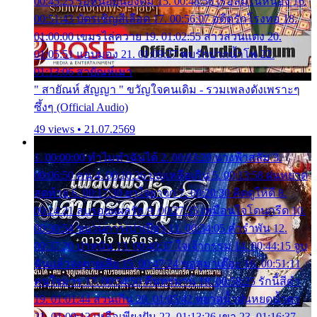
00:45:25 รอหน่อยน้องติ๋ม 15. 00:48:56 เรือล่มในหนอง 16.
00:51:43 บัตรเชิญสีเลือด 17. 00:56:07 อดีตรักโรงทอ 18.
01:00:00 เขมรไล่ควาย 19. 01:02:55 สาวสวนแตง 20.
01:05:51 แอบมอง 21. 01:09:27 พบรักปากน้ำโพ 22.
01:13:06 สายัณห์เมา
" สายัณห์ สัญญา " ขวัญใจคนเดิม - รวมเพลงดังเพราะๆ
ซึ้งๆ (Official Audio)
49 views • 21.07.2569
1. 00:00:00 ทำไมทำฉันได้ 2. 00:03:20 นางฟ้าสลัม 3.
00:06:50 คน 4. 00:10:36 บุญเหลือเกิน 5. 00:13:58 ฝนหยาด
สุดท้าย 6. 00:17:30 ยาใจยาจก 7. 00:20:30 คิดดูให้ดี 8.
00:24:21 ลบรอยแผลรัก 9. 00:27:35 เหมือนใจโดนกรีด 10.
00:30:54 ขบวนการเปาเปียว 11. 00:34:05 คำรำพัน 12.
00:37:20 ปาหนัน 13. 00:40:37 ใจเจ้ากรรม 14. 00:44:15 จูบ
ฉันแล้วจงตายเสีย 15. 00:47:24 ขอสูมาเต๊อะ 16. 00:51:11
คนใจมาร 17. 00:54:50 คืนทรมาน 18. 00:58:25 รักนี้สีดำ
19. 01:01:44 ส่วนเกิน 20. 01:05:42 หยาดน้ำฝนหยดน้ำตา
21. 01:09:13 เหลือเพียงฝัน 22. 01:13:26 เขา 23. 01:16:37