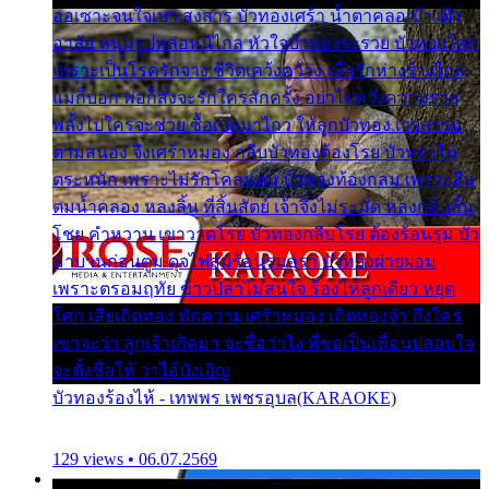
ออเซาะจนใจเบา สงสาร บัวทองเศร้า น้ำตาคลอเบ้า เฝ้า
อาลัย หนุ่มรูปหล่อหนีไกล หัวใจบัวทองระรวย บัวทองโศก
เพราะเป็นโรครักจาง ชีวิตเคว้งคว้าง เมื่อรักห่างร้างไกล
แม่ก็บอก พ่อก็สั่งจะรักใครสักครั้ง อย่าไปหวังความรวย
พลั้งไปใครจะช่วย ซื้อเปลมาไกว ให้ลูกบัวทอง เวรกรรม
ตามสนอง จึงเศร้าหมอง กลีบบัวทองต้องโรย บัวทองไม่
ตระหนัก เพราะไม่รักโคลนตม บัวทองท้องกลม เพราะลืม
ตมน้ำคลอง หลงลิ้น ที่สิ้นสัตย์ เจ้าจึงไม่ระมัด หลงกลิ่นลิ้น
โชย คำหวาน เขาวาดโรย บัวทองกลีบโรย ต้องร้อนรุม บัว
มาบานก่อนตูม ดุจไฟสุมร้อนรุมอุรา บัวทองผ่ายผอม
เพราะตรอมฤทัย ข้าวปลาไม่สนใจ ร้องไห้ลูกเดียว หยุด
โศก เสียเถิดทอง พักความเศร้าหมอง เถิดทองจ๋า ถึงใคร
เขาจะว่า ลูกเจ้าเกิดมา จะชื่อว่าไง พี่ขอเป็นเพื่อนปลอบใจ
จะตั้งชื่อให้ ว่าไอ้บังเอิญ
บัวทองร้องไห้ - เทพพร เพชรอุบล(KARAOKE)
129 views • 06.07.2569