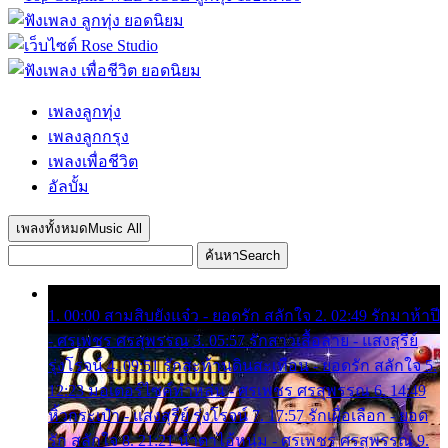
เพลงลูกทุ่ง
เพลงลูกกรุง
เพลงเพื่อชีวิต
อัลบั้ม
เพลงทั้งหมด
Music All
ค้นหา
Search
1. 00:00 สามสิบยังแจ๋ว - ยอดรัก สลักใจ 2. 02:49 รักมาห้าปี
- ศรเพชร ศรสุพรรณ 3. 05:57 รักสาวเสื้อลาย - แสงสุรีย์
รุ่งโรจน์ 4. 09:51 รักสะท้านดินสะเทือน - ยอดรัก สลักใจ 5.
12:23 มอเตอร์ไซค์ทำหล่น - ศรเพชร ศรสุพรรณ 6. 14:49
หิ้วกระเป๋า - แสงสุรีย์ รุ่งโรจน์ 7. 17:57 รักเผื่อเลือก - ยอด
รัก สลักใจ 8. 21:21 น้ำตาไอ้หนุ่ม - ศรเพชร ศรสุพรรณ 9.