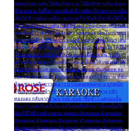
พ่อส่งเงินสามพัน ให้ฉันเรียนราม ได้อีกสักสามพัน ฉันคง
บ๊าย บาย จะไปซื้อกางเกงยีนส์ ลีวายส์มาใส่ เพราะเราเป็น
เด็กใต้ ลีวายส์อย่างเดียว อยากจะโชว์ถึงหิวโซ เด็กใต้ก็ไม่
หวั่น ตกตัวละหลายพัน กัดฟันซื้อมา ให้เด็กเทพเหลียวมอง
และต้องรู้ว่า เด็กใต้ไม่ธรรมดา แต่สุดยอด เดินโยกย้ายเย
ยวน กวนโอ๊ยพอได้ เพราะว่านุ่งลีวายส์ ตัวใหม่ใส่มา เดิน
เข้ามหาลัย จิ๊กโก๊มองหน้า ท่าจะมีปัญหา ไม่พอใจ ได้เป็น
เรื่องแน่นอน แต่ฉันไม่หวั่น เลยแหลงใต้ถามมัน ว่ามัน
พรั่นพรือ มันตอบว่าไม่พรื่อ เปลี่ยนเป็นยิ้มให้ เจอะเด็กใต้
ด้วยกัน ก็เลยรอด สุดยอด สุดยอด สุดยอด มันสุดยอด สุด
ยอด สุดยอด สุดยอด มันสุดยอด แอบหลงรักสาวราม ที่พัก
ห้องเช่า เธอผิวขาวผมยาว ปากแดงแหลงกลาง ถูกสเป็ก
จริงเธอ อยู่ห้องข้างข้าง อยากเข้าไปแหลงกลาง กลัว
ทองแดง กลับจากรามมาเจอ เธอมาซื้อข้าว แต่ก่อนนั้น
สองเรา เจอะกันครั้งใด เธอไม่เคยไยดี คราวนี้เธอยิ้มให้
ต้องให้ใส่ลีวายส์ สุดยอด สุดยอด มันสุดยอด มันสุดยอด
มันสุดยอด มันสุดยอด มันสุดยอด มันสุดยอด มันสุดยอด
มันสุดยอด มันสุดยอด มันสุดยอด มันสุดยอด มันสุดยอด