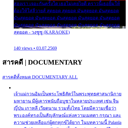
สองเรา เจอะกันครั้งใด เธอไม่เคยไยดี คราวนี้เธอยิ้มให้
ต้องให้ใส่ลีวายส์ สุดยอด สุดยอด มันสุดยอด มันสุดยอด
มันสุดยอด มันสุดยอด มันสุดยอด มันสุดยอด มันสุดยอด
มันสุดยอด มันสุดยอด มันสุดยอด มันสุดยอด มันสุดยอด
สุดยอด - วงซูซู (KARAOKE)
140 views • 03.07.2569
สารคดี
|
DOCUMENTARY
สารคดีทั้งหมด
DOCUMENTARY ALL
เจ้าแม่กวนอิมเป็นพระโพธิสัตว์ในพระพุทธศาสนานิกาย
มหายาน มีผู้เคารพนับถือบูชาในหลายประเทศ เช่น จีน
ญี่ปุ่น เกาหลี เวียดนาม รวมทั้งไทย โดยมีความเชื่อว่า
พระองค์ทรงเป็นสัญลักษณ์แห่งความเมตตา กรุณา และ
ความช่วยเหลือแก่ผู้ตกทุกข์ได้ยาก ในบทความนี้ Palanla