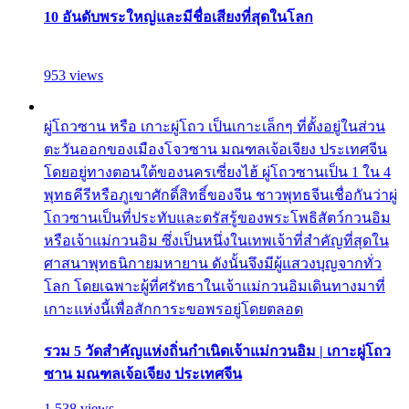
10 อันดับพระใหญ่และมีชื่อเสียงที่สุดในโลก
953 views
ผู่โถวซาน หรือ เกาะผู่โถว เป็นเกาะเล็กๆ ที่ตั้งอยู่ในส่วน
ตะวันออกของเมืองโจวซาน มณฑลเจ้อเจียง ประเทศจีน
โดยอยู่ทางตอนใต้ของนครเซี่ยงไฮ้ ผู่โถวซานเป็น 1 ใน 4
พุทธคีรีหรือภูเขาศักดิ์สิทธิ์ของจีน ชาวพุทธจีนเชื่อกันว่าผู่
โถวซานเป็นที่ประทับและตรัสรู้ของพระโพธิสัตว์กวนอิม
หรือเจ้าแม่กวนอิม ซึ่งเป็นหนึ่งในเทพเจ้าที่สำคัญที่สุดใน
ศาสนาพุทธนิกายมหายาน ดังนั้นจึงมีผู้แสวงบุญจากทั่ว
โลก โดยเฉพาะผู้ที่ศรัทธาในเจ้าแม่กวนอิมเดินทางมาที่
เกาะแห่งนี้เพื่อสักการะขอพรอยู่โดยตลอด
รวม 5 วัดสำคัญแห่งถิ่นกำเนิดเจ้าแม่กวนอิม | เกาะผู่โถว
ซาน มณฑลเจ้อเจียง ประเทศจีน
1,538 views