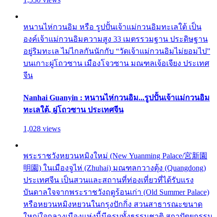
หนานไห่กวนอิม หรือ รูปปั้นเจ้าแม่กวนอิมทะเลใต้ เป็น
องค์เจ้าแม่กวนอิมความสูง 33 เมตรรวมฐาน ประดิษฐาน
อยู่ริมทะเล ไม่ไกลกันนักกับ “วัดเจ้าแม่กวนอิมไม่ยอมไป”
บนเกาะผู่โถวซาน เมืองโจวซาน มณฑลเจ้อเจียง ประเทศ
จีน
Nanhai Guanyin : หนานไห่กวนอิม...รูปปั้นเจ้าแม่กวนอิม
ทะเลใต้, ผู่โถวซาน ประเทศจีน
1,028 views
พระราชวังหยวนหมิงใหม่ (New Yuanming Palace/宮新園
明園) ในเมืองจูไห่ (Zhuhai) มณฑลกวางตุ้ง (Quangdong)
ประเทศจีน เป็นสวนและสถานที่ท่องเที่ยวที่ได้รับแรง
บันดาลใจจากพระราชวังฤดูร้อนเก่า (Old Summer Palace)
หรือหยวนหมิงหยวนในกรุงปักกิ่ง สวนสาธารณะขนาด
ใหญ่ใจกลางเมืองแห่งนี้มีครบทั้งธรรมชาติ สถาปัตยกรรม