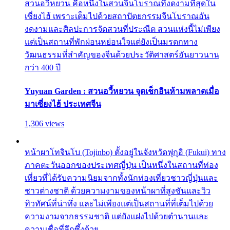
สวนอวี้หยวน คือหนึ่งในสวนจีนโบราณที่งดงามที่สุดใน
เซี่ยงไฮ้ เพราะเต็มไปด้วยสถาปัตยกรรมจีนโบราณอัน
งดงามและศิลปะการจัดสวนที่ประณีต สวนแห่งนี้ไม่เพียง
แต่เป็นสถานที่พักผ่อนหย่อนใจแต่ยังเป็นมรดกทาง
วัฒนธรรมที่สำคัญของจีนด้วยประวัติศาสตร์อันยาวนาน
กว่า 400 ปี
Yuyuan Garden : สวนอวี้หยวน จุดเช็กอินห้ามพลาดเมื่อ
มาเซี่ยงไฮ้ ประเทศจีน
1,306 views
หน้าผาโทจินโบ (Tojinbo) ตั้งอยู่ในจังหวัดฟุกุอิ (Fukui) ทาง
ภาคตะวันออกของประเทศญี่ปุ่น เป็นหนึ่งในสถานที่ท่อง
เที่ยวที่ได้รับความนิยมจากทั้งนักท่องเที่ยวชาวญี่ปุ่นและ
ชาวต่างชาติ ด้วยความงามของหน้าผาที่สูงชันและวิว
ทิวทัศน์ที่น่าทึ่ง และไม่เพียงแต่เป็นสถานที่ที่เต็มไปด้วย
ความงามจากธรรมชาติ แต่ยังแฝงไปด้วยตำนานและ
ความเชื่อที่ลึกซึ้งด้วย