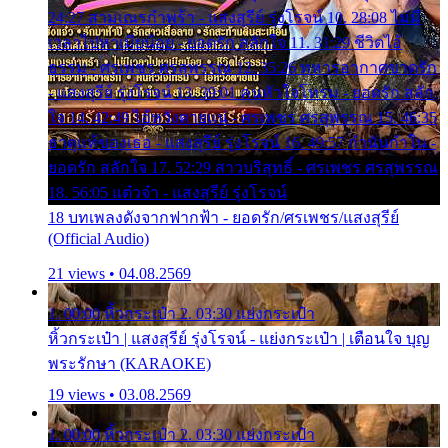
24:27 สามเณรกำพร้า - แสงสุรีย์ รุ่งโรจน์ 10. 28:08 ไม่มี
เวลาไปหาเมียน้อย - ยอดรัก สลักใจ 11. 31:29 ชีวิตไอ้
ธรรม - ศรเพชร ศรสุพรรณ 12. 35:26 ทหารอากาศขาดรัก
- แสงสุรีย์ รุ่งโรจน์ 13. 39:01 คนหัวใจโทรม - ยอดรัก สลัก
ใจ 14. 42:49 ไอ้หวังตายแน่ - ศรเพชร ศรสุพรรณ 15. 46:35
ธาตุแท้ของเธอ - แสงสุรีย์ รุ่งโรจน์ 16. 49:57 กำนันกำใน -
ยอดรัก สลักใจ 17. 52:29 สาวบริสุทธิ์ - ศรเพชร ศรสุพรรณ
18. 56:05 แต๋วจ๋า - แสงสุรีย์ รุ่งโรจน์
18 บทเพลงดังจากฟากฟ้า - ยอดรัก/ศรเพชร/แสงสุรีย์
(Official Audio)
21 views • 04.08.2569
1. 00:00 หิ้วกระเป๋า 2. 03:30 แย่งกระเป๋า
หิ้วกระเป๋า | แสงสุรีย์ รุ่งโรจน์ - แย่งกระเป๋า | เตือนใจ บุญ
พระรักษา (KARAOKE)
19 views • 03.08.2569
1. 00:00 หิ้วกระเป๋า 2. 03:30 แย่งกระเป๋า