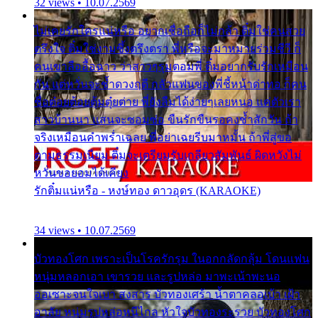
32 views • 10.07.2569
ไม่เคยรักใครแน่หรือ อยากเชื่อถือก็ไม่กล้า ติ๋มใช่คนสวย
ตรึงใจ ติ๋มใช่งามซึ้งตรึงตรา พี่หรือจะมาหมายร่วมชีวี ก็
คนเขาลืออื้อฉาว ว่าสาวๆรุมตอมพี่ ติ๋มอยากรับรักเหมือน
กัน แต่หวั่นจะช้ำดวงฤดี กลัวแฟนของพี่ชี้หน้าด่าทอ ก็คน
ชื่อต๋อยต้อยตุ้มตุ๋ยต่าย พี่ยังลืมได้ง่ายๆเลยหนอ แค่ตัวเรา
สาวบ้านนา แสนจะซอมซ่อ ขืนรักขืนรอคงช้ำสักวัน ถ้า
จริงเหมือนคำพร่ำเฉลย พี่อย่าเฉยรีบมาหมั้น ถ้าพี่สู่ขอ
ตามธรรมเนียม ติ๋มจะเตรียมรับเกลียวสัมพันธ์ ผิดหวังไม่
หวั่นขอยอมได้เคียง
รักติ๋มแน่หรือ - หงษ์ทอง ดาวอุดร (KARAOKE)
34 views • 10.07.2569
บัวทองโศก เพราะเป็นโรครักรุม ในอกกลัดกลุ้ม โดนแฟน
หนุ่มหลอกเอา เขารวย และรูปหล่อ มาพะเน้าพะนอ
ออเซาะจนใจเบา สงสาร บัวทองเศร้า น้ำตาคลอเบ้า เฝ้า
อาลัย หนุ่มรูปหล่อหนีไกล หัวใจบัวทองระรวย บัวทองโศก