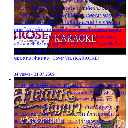
คู่แฟนเพลง ไม่เคยคิดว่าเก่ง หรือดังกว่าใคร..ใคร พระคุณ
ผู้ฟัง เท่านั้นยิ่งใหญ่ ที่เป็นแรงใจ ให้ผมดังมา.. ขอ องค์เท
วา สถิตฟากฟ้ายิ่งใหญ่ คุ้มภัยให้ท่าน เถิดหนา ขอจงเชื่อ
ใจ ไว้เถิดว่า ตราบชั่วชีวา ไม่ลืมแฟนเพลง ขอ อยู่คู่แฟน
เพลง ไม่เคยคิดว่าเก่ง หรือดังกว่าใคร..ใคร พระคุณผู้ฟัง
เท่านั้นยิ่งใหญ่ ที่เป็นแรงใจ ให้ผมดังมา.. ขอ องค์เทวา
สถิตฟากฟ้ายิ่งใหญ่ คุ้มภัยให้ท่าน เถิดหนา ขอจงเชื่อใจ ไว้
เถิดว่า ตราบชั่วชีวา ไม่ลืมแฟนเพลง
ขอบคุณแฟนเพลง - Cover Ver. (KARAOKE)
34 views • 31.07.2569
1. 00:00:00 ยินดีรับเดน 2. 00:03:44 น้ำตาอีสาน 3. 00:07:51
กิ่งทองใบหยก 4. 00:10:35 น้ำนิ่งไหลลึก 5. 00:13:49 ลานรัก
ลานเท 6. 00:17:06 จำใจจาก 7. 00:20:53 คืนฝนตก 8.
00:25:16 น้ำลงเดือนยี่ 9. 00:28:47 โสนน้อยเรือนงาม 10.
00:32:29 ตอไม้ที่ตายแล้ว 11. 00:35:41 น้ำกรดแช่เย็น 12.
00:39:08 อยากฟังซ้ำ 13. 00:42:32 รู้ว่าเขาหลอก 14.