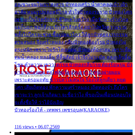
ออเซาะจนใจเบา สงสาร บัวทองเศร้า น้ำตาคลอเบ้า เฝ้า
อาลัย หนุ่มรูปหล่อหนีไกล หัวใจบัวทองระรวย บัวทองโศก
เพราะเป็นโรครักจาง ชีวิตเคว้งคว้าง เมื่อรักห่างร้างไกล
แม่ก็บอก พ่อก็สั่งจะรักใครสักครั้ง อย่าไปหวังความรวย
พลั้งไปใครจะช่วย ซื้อเปลมาไกว ให้ลูกบัวทอง เวรกรรม
ตามสนอง จึงเศร้าหมอง กลีบบัวทองต้องโรย บัวทองไม่
ตระหนัก เพราะไม่รักโคลนตม บัวทองท้องกลม เพราะลืม
ตมน้ำคลอง หลงลิ้น ที่สิ้นสัตย์ เจ้าจึงไม่ระมัด หลงกลิ่นลิ้น
โชย คำหวาน เขาวาดโรย บัวทองกลีบโรย ต้องร้อนรุม บัว
มาบานก่อนตูม ดุจไฟสุมร้อนรุมอุรา บัวทองผ่ายผอม
เพราะตรอมฤทัย ข้าวปลาไม่สนใจ ร้องไห้ลูกเดียว หยุด
โศก เสียเถิดทอง พักความเศร้าหมอง เถิดทองจ๋า ถึงใคร
เขาจะว่า ลูกเจ้าเกิดมา จะชื่อว่าไง พี่ขอเป็นเพื่อนปลอบใจ
จะตั้งชื่อให้ ว่าไอ้บังเอิญ
บัวทองร้องไห้ - เทพพร เพชรอุบล(KARAOKE)
116 views • 06.07.2569