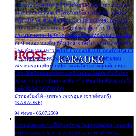
เพราะเป็นโรครักจาง ชีวิตเคว้งคว้าง เมื่อรักห่างร้างไกล
แม่ก็บอก พ่อก็สั่งจะรักใครสักครั้ง อย่าไปหวังความรวย
พลั้งไปใครจะช่วย ซื้อเปลมาไกว ให้ลูกบัวทอง เวรกรรม
ตามสนอง จึงเศร้าหมอง กลีบบัวทองต้องโรย บัวทองไม่
ตระหนัก เพราะไม่รักโคลนตม บัวทองท้องกลม เพราะลืม
ตมน้ำคลอง หลงลิ้น ที่สิ้นสัตย์ เจ้าจึงไม่ระมัด หลงกลิ่นลิ้น
โชย คำหวาน เขาวาดโรย บัวทองกลีบโรย ต้องร้อนรุม บัว
มาบานก่อนตูม ดุจไฟสุมร้อนรุมอุรา บัวทองผ่ายผอม
เพราะตรอมฤทัย ข้าวปลาไม่สนใจ ร้องไห้ลูกเดียว หยุด
โศก เสียเถิดทอง พักความเศร้าหมอง เถิดทองจ๋า ถึงใคร
เขาจะว่า ลูกเจ้าเกิดมา จะชื่อว่าไง พี่ขอเป็นเพื่อนปลอบใจ
จะตั้งชื่อให้ ว่าไอ้บังเอิญ
บัวทองร้องไห้ - เทพพร เพชรอุบล (ซาวด์ดนตรี)
(KARAOKE)
94 views • 06.07.2569
บัวทองโศก เพราะเป็นโรครักรุม ในอกกลัดกลุ้ม โดนแฟน
หนุ่มหลอกเอา เขารวย และรูปหล่อ มาพะเน้าพะนอ