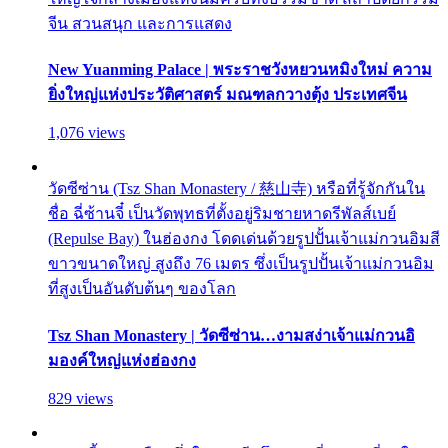
จีน สวนสนุก และการแสดง
New Yuanming Palace | พระราชวังหยวนหมิงใหม่ ความ
ยิ่งใหญ่แห่งประวัติศาสตร์ มณฑลกวางตุ้ง ประเทศจีน
1,076 views
วัดซีซ่าน (Tsz Shan Monastery / 慈山寺) หรือที่รู้จักกันใน
ชื่อ ฉี่ซ้านจี๋ เป็นวัดพุทธที่ตั้งอยู่ริมชายหาดรีพัลส์เบย์
(Repulse Bay) ในฮ่องกง โดดเด่นด้วยรูปปั้นเจ้าแม่กวนอิมสี
ขาวขนาดใหญ่ สูงถึง 76 เมตร ซึ่งเป็นรูปปั้นเจ้าแม่กวนอิม
ที่สูงเป็นอันดับต้นๆ ของโลก
Tsz Shan Monastery | วัดซีซ่าน…งามสง่าเจ้าแม่กวนอิ
มองค์ใหญ่แห่งฮ่องกง
829 views