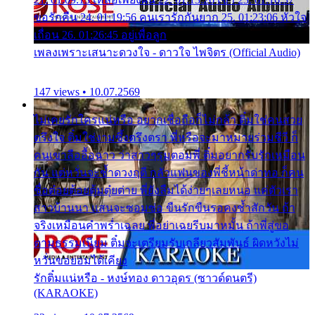
ขอรักคืน 24. 01:19:56 คนเรารักกันยาก 25. 01:23:06 หัวใจ
เถื่อน 26. 01:26:45 อยู่เพื่อลูก
เพลงเพราะเสนาะดวงใจ - ดาวใจ ไพจิตร (Official Audio)
147 views • 10.07.2569
ไม่เคยรักใครแน่หรือ อยากเชื่อถือก็ไม่กล้า ติ๋มใช่คนสวย
ตรึงใจ ติ๋มใช่งามซึ้งตรึงตรา พี่หรือจะมาหมายร่วมชีวี ก็
คนเขาลืออื้อฉาว ว่าสาวๆรุมตอมพี่ ติ๋มอยากรับรักเหมือน
กัน แต่หวั่นจะช้ำดวงฤดี กลัวแฟนของพี่ชี้หน้าด่าทอ ก็คน
ชื่อต๋อยต้อยตุ้มตุ๋ยต่าย พี่ยังลืมได้ง่ายๆเลยหนอ แค่ตัวเรา
สาวบ้านนา แสนจะซอมซ่อ ขืนรักขืนรอคงช้ำสักวัน ถ้า
จริงเหมือนคำพร่ำเฉลย พี่อย่าเฉยรีบมาหมั้น ถ้าพี่สู่ขอ
ตามธรรมเนียม ติ๋มจะเตรียมรับเกลียวสัมพันธ์ ผิดหวังไม่
หวั่นขอยอมได้เคียง
รักติ๋มแน่หรือ - หงษ์ทอง ดาวอุดร (ซาวด์ดนตรี)
(KARAOKE)