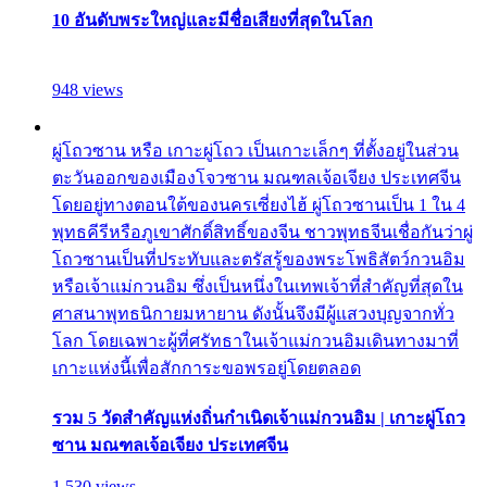
10 อันดับพระใหญ่และมีชื่อเสียงที่สุดในโลก
948 views
ผู่โถวซาน หรือ เกาะผู่โถว เป็นเกาะเล็กๆ ที่ตั้งอยู่ในส่วน
ตะวันออกของเมืองโจวซาน มณฑลเจ้อเจียง ประเทศจีน
โดยอยู่ทางตอนใต้ของนครเซี่ยงไฮ้ ผู่โถวซานเป็น 1 ใน 4
พุทธคีรีหรือภูเขาศักดิ์สิทธิ์ของจีน ชาวพุทธจีนเชื่อกันว่าผู่
โถวซานเป็นที่ประทับและตรัสรู้ของพระโพธิสัตว์กวนอิม
หรือเจ้าแม่กวนอิม ซึ่งเป็นหนึ่งในเทพเจ้าที่สำคัญที่สุดใน
ศาสนาพุทธนิกายมหายาน ดังนั้นจึงมีผู้แสวงบุญจากทั่ว
โลก โดยเฉพาะผู้ที่ศรัทธาในเจ้าแม่กวนอิมเดินทางมาที่
เกาะแห่งนี้เพื่อสักการะขอพรอยู่โดยตลอด
รวม 5 วัดสำคัญแห่งถิ่นกำเนิดเจ้าแม่กวนอิม | เกาะผู่โถว
ซาน มณฑลเจ้อเจียง ประเทศจีน
1,530 views