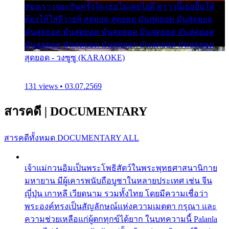
สองเรา เจอะกันครั้งใด เธอไม่เคยไยดี คราวนี้เธอยิ้มให้
ต้องให้ใส่ลีวายส์ สุดยอด สุดยอด มันสุดยอด มันสุดยอด
มันสุดยอด มันสุดยอด มันสุดยอด มันสุดยอด มันสุดยอด
มันสุดยอด มันสุดยอด มันสุดยอด มันสุดยอด มันสุดยอด
สุดยอด - วงซูซู (KARAOKE)
131 views • 03.07.2569
สารคดี
|
DOCUMENTARY
สารคดีทั้งหมด
DOCUMENTARY ALL
เจ้าแม่กวนอิมเป็นพระโพธิสัตว์ในพระพุทธศาสนานิกาย
มหายาน มีผู้เคารพนับถือบูชาในหลายประเทศ เช่น จีน
ญี่ปุ่น เกาหลี เวียดนาม รวมทั้งไทย โดยมีความเชื่อว่า
พระองค์ทรงเป็นสัญลักษณ์แห่งความเมตตา กรุณา และ
ความช่วยเหลือแก่ผู้ตกทุกข์ได้ยาก ในบทความนี้ Palanla