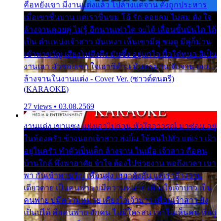
คือหยังเขา มีงานแต่งแล้ว ไปล้างแต่จาน ดั่งถูกประหาร
เมื่อเขาชื่นบาน แต่เราขื่นขม โอ้ รัก ลอยลม ไม่สม ดัง ใจ
ล้างจานคอยคู่ ไม่รู้ อีกนานเท่าใด จะได้ เลื่อนขั้นบันได ได้
เป็น ตำแหน่งเจ้าสาว มันเหงา เห็นเขามีคู่ ซมดู มีคู่ก็ม่วน
เข้าพาขวัญ เสียงโห่ตึงตึง มันซึ้ง อยู่แก่ใจ มื้อใด๋หนอ สิเป็น
งานเฮา มัวซอยเขา ใจเฮาซิด้าน มันทรมาน จับจาน เอย…
ล้างจานในงานแต่ง - Cover Ver. (ซาวด์ดนตรี)
(KARAOKE)
27 views • 03.08.2569
งานแต่ง เขาแซง แย่งเอาไปก่อน หัวใจอาวรณ์ มาซ่อน อยู่
ในห้องครัว ข้างนอกเจ้าสาว ส่งยิ้ม ให้คนไปทั่ว แต่เรา เฝ้า
อยู่ในครัว ทำตัวเป็นเด็ก ล้างจาน ในเมื่อ เจ้าสาว คือคน
บ้านใกล้ พึ่งพาอาศัย จำใจ ต้องไปช่วยงาน พอถึงเวลา เขา
พา กันเข้าพาขวัญ เพื่อนฝูง เฮฮาดังลั่น แต่เราล้างจาน
เดียวดาย เป็นคนพ่าย บ่มีความหมาย เคียงใจเจ้าบ่าว เป็น
คนพ่าย บ่มีความหมาย เคียงใจเจ้าบ่าว เพื่อนเจ้าสาว ยัง
เป็นบ่ได้ คือคนพ่าย ฮักคน ไม่มีใครสน เขาไม่เห็นคน ที่อยู่