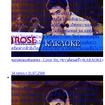
ไมตรี จากแฟนเพลง ทุกทุกที่ ปราณีหลั่งไหล ผมขอฝาก
นาม ยอดรักเอาไว้ โปรดเป็นแรงใจ อย่างนี้เรื่อยไป ขอ อยู่
คู่แฟนเพลง ไม่เคยคิดว่าเก่ง หรือดังกว่าใคร..ใคร พระคุณ
ผู้ฟัง เท่านั้นยิ่งใหญ่ ที่เป็นแรงใจ ให้ผมดังมา.. ขอ องค์เท
วา สถิตฟากฟ้ายิ่งใหญ่ คุ้มภัยให้ท่าน เถิดหนา ขอจงเชื่อ
ใจ ไว้เถิดว่า ตราบชั่วชีวา ไม่ลืมแฟนเพลง ขอ อยู่คู่แฟน
เพลง ไม่เคยคิดว่าเก่ง หรือดังกว่าใคร..ใคร พระคุณผู้ฟัง
เท่านั้นยิ่งใหญ่ ที่เป็นแรงใจ ให้ผมดังมา.. ขอ องค์เทวา
สถิตฟากฟ้ายิ่งใหญ่ คุ้มภัยให้ท่าน เถิดหนา ขอจงเชื่อใจ ไว้
เถิดว่า ตราบชั่วชีวา ไม่ลืมแฟนเพลง
ขอบคุณแฟนเพลง - Cover Ver. (ซาวด์ดนตรี) (KARAOKE)
34 views • 31.07.2569
ขอ กราบ ขอบคุณ.... ที่ได้รับไออุ่น การุณ จากแฟน เพลง
ผมแสนชื่นใจ หายวังเวง เมื่อแฟนเพลง ให้กำลังใจ น้ำใจ
ไมตรี จากแฟนเพลง ทุกทุกที่ ปราณีหลั่งไหล ผมขอฝาก
นาม ยอดรักเอาไว้ โปรดเป็นแรงใจ อย่างนี้เรื่อยไป ขอ อยู่