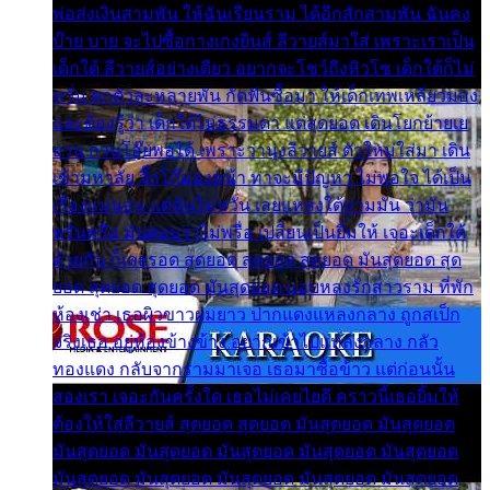
พ่อส่งเงินสามพัน ให้ฉันเรียนราม ได้อีกสักสามพัน ฉันคง
บ๊าย บาย จะไปซื้อกางเกงยีนส์ ลีวายส์มาใส่ เพราะเราเป็น
เด็กใต้ ลีวายส์อย่างเดียว อยากจะโชว์ถึงหิวโซ เด็กใต้ก็ไม่
หวั่น ตกตัวละหลายพัน กัดฟันซื้อมา ให้เด็กเทพเหลียวมอง
และต้องรู้ว่า เด็กใต้ไม่ธรรมดา แต่สุดยอด เดินโยกย้ายเย
ยวน กวนโอ๊ยพอได้ เพราะว่านุ่งลีวายส์ ตัวใหม่ใส่มา เดิน
เข้ามหาลัย จิ๊กโก๊มองหน้า ท่าจะมีปัญหา ไม่พอใจ ได้เป็น
เรื่องแน่นอน แต่ฉันไม่หวั่น เลยแหลงใต้ถามมัน ว่ามัน
พรั่นพรือ มันตอบว่าไม่พรื่อ เปลี่ยนเป็นยิ้มให้ เจอะเด็กใต้
ด้วยกัน ก็เลยรอด สุดยอด สุดยอด สุดยอด มันสุดยอด สุด
ยอด สุดยอด สุดยอด มันสุดยอด แอบหลงรักสาวราม ที่พัก
ห้องเช่า เธอผิวขาวผมยาว ปากแดงแหลงกลาง ถูกสเป็ก
จริงเธอ อยู่ห้องข้างข้าง อยากเข้าไปแหลงกลาง กลัว
ทองแดง กลับจากรามมาเจอ เธอมาซื้อข้าว แต่ก่อนนั้น
สองเรา เจอะกันครั้งใด เธอไม่เคยไยดี คราวนี้เธอยิ้มให้
ต้องให้ใส่ลีวายส์ สุดยอด สุดยอด มันสุดยอด มันสุดยอด
มันสุดยอด มันสุดยอด มันสุดยอด มันสุดยอด มันสุดยอด
มันสุดยอด มันสุดยอด มันสุดยอด มันสุดยอด มันสุดยอด