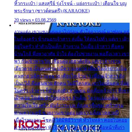
หิ้วกระเป๋า | แสงสุรีย์ รุ่งโรจน์ - แย่งกระเป๋า | เตือนใจ บุญ
พระรักษา (ซาวด์ดนตรี) (KARAOKE)
20 views • 03.08.2569
งานแต่ง เขาแซง แย่งเอาไปก่อน หัวใจอาวรณ์ มาซ่อน อยู่
ในห้องครัว ข้างนอกเจ้าสาว ส่งยิ้ม ให้คนไปทั่ว แต่เรา เฝ้า
อยู่ในครัว ทำตัวเป็นเด็ก ล้างจาน ในเมื่อ เจ้าสาว คือคน
บ้านใกล้ พึ่งพาอาศัย จำใจ ต้องไปช่วยงาน พอถึงเวลา เขา
พา กันเข้าพาขวัญ เพื่อนฝูง เฮฮาดังลั่น แต่เราล้างจาน
เดียวดาย เป็นคนพ่าย บ่มีความหมาย เคียงใจเจ้าบ่าว เป็น
คนพ่าย บ่มีความหมาย เคียงใจเจ้าบ่าว เพื่อนเจ้าสาว ยัง
เป็นบ่ได้ คือคนพ่าย ฮักคน ไม่มีใครสน เขาไม่เห็นคน ที่อยู่
ในครัว เจ้าสาว ก็มัวแต่งตัว สวยเด่น นั่งเคียงเจ้าบ่าว ที่เขา
เฝ้าคอย ใจเต้น หัวใจของเรา ลำเค็ญ ใครจะมองเห็น
ความใน ใจ เศร้า มันร้าวระบม ต้องมาขื่นขม เศร้าตรม
ท่ามความสุขี ช่วยงานเขาแต่ง แต่เรา แล้งมาหลายปี
เมื่อไรหนอจะ โชคดี ได้มีพิธีวิวาห์ หัวใจหล้า คอยไปคอย
มา คือหน้าที่เก่า หัวใจหล้า คอยไปคอยมา คือหน้าที่เก่า