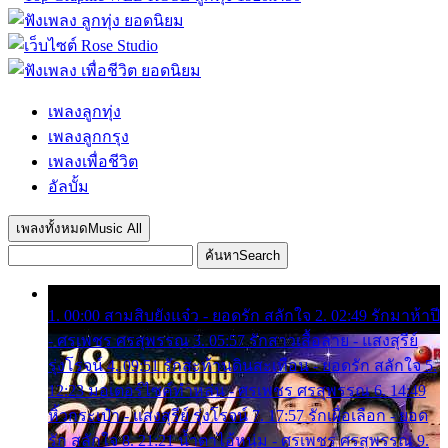
เพลงลูกทุ่ง
เพลงลูกกรุง
เพลงเพื่อชีวิต
อัลบั้ม
เพลงทั้งหมด
Music All
ค้นหา
Search
1. 00:00 สามสิบยังแจ๋ว - ยอดรัก สลักใจ 2. 02:49 รักมาห้าปี
- ศรเพชร ศรสุพรรณ 3. 05:57 รักสาวเสื้อลาย - แสงสุรีย์
รุ่งโรจน์ 4. 09:51 รักสะท้านดินสะเทือน - ยอดรัก สลักใจ 5.
12:23 มอเตอร์ไซค์ทำหล่น - ศรเพชร ศรสุพรรณ 6. 14:49
หิ้วกระเป๋า - แสงสุรีย์ รุ่งโรจน์ 7. 17:57 รักเผื่อเลือก - ยอด
รัก สลักใจ 8. 21:21 น้ำตาไอ้หนุ่ม - ศรเพชร ศรสุพรรณ 9.