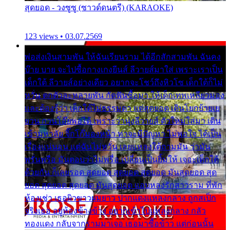
สุดยอด - วงซูซู (ซาวด์ดนตรี) (KARAOKE)
123 views • 03.07.2569
พ่อส่งเงินสามพัน ให้ฉันเรียนราม ได้อีกสักสามพัน ฉันคง
บ๊าย บาย จะไปซื้อกางเกงยีนส์ ลีวายส์มาใส่ เพราะเราเป็น
เด็กใต้ ลีวายส์อย่างเดียว อยากจะโชว์ถึงหิวโซ เด็กใต้ก็ไม่
หวั่น ตกตัวละหลายพัน กัดฟันซื้อมา ให้เด็กเทพเหลียวมอง
และต้องรู้ว่า เด็กใต้ไม่ธรรมดา แต่สุดยอด เดินโยกย้ายเย
ยวน กวนโอ๊ยพอได้ เพราะว่านุ่งลีวายส์ ตัวใหม่ใส่มา เดิน
เข้ามหาลัย จิ๊กโก๊มองหน้า ท่าจะมีปัญหา ไม่พอใจ ได้เป็น
เรื่องแน่นอน แต่ฉันไม่หวั่น เลยแหลงใต้ถามมัน ว่ามัน
พรั่นพรือ มันตอบว่าไม่พรื่อ เปลี่ยนเป็นยิ้มให้ เจอะเด็กใต้
ด้วยกัน ก็เลยรอด สุดยอด สุดยอด สุดยอด มันสุดยอด สุด
ยอด สุดยอด สุดยอด มันสุดยอด แอบหลงรักสาวราม ที่พัก
ห้องเช่า เธอผิวขาวผมยาว ปากแดงแหลงกลาง ถูกสเป็ก
จริงเธอ อยู่ห้องข้างข้าง อยากเข้าไปแหลงกลาง กลัว
ทองแดง กลับจากรามมาเจอ เธอมาซื้อข้าว แต่ก่อนนั้น