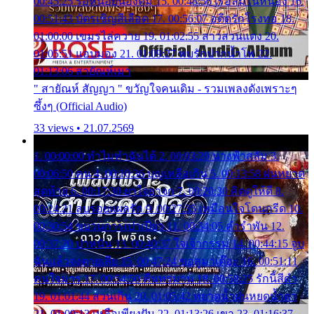
00:45:25 รอหน่อยน้องติ๋ม 15. 00:48:56 เรือล่มในหนอง 16.
00:51:43 บัตรเชิญสีเลือด 17. 00:56:07 อดีตรักโรงทอ 18.
01:00:00 เขมรไล่ควาย 19. 01:02:55 สาวสวนแตง 20.
01:05:51 แอบมอง 21. 01:09:27 พบรักปากน้ำโพ 22.
01:13:06 สายัณห์เมา
" สายัณห์ สัญญา " ขวัญใจคนเดิม - รวมเพลงดังเพราะๆ
ซึ้งๆ (Official Audio)
33 views • 21.07.2569
1. 00:00:00 ทำไมทำฉันได้ 2. 00:03:20 นางฟ้าสลัม 3.
00:06:50 คน 4. 00:10:36 บุญเหลือเกิน 5. 00:13:58 ฝนหยาด
สุดท้าย 6. 00:17:30 ยาใจยาจก 7. 00:20:30 คิดดูให้ดี 8.
00:24:21 ลบรอยแผลรัก 9. 00:27:35 เหมือนใจโดนกรีด 10.
00:30:54 ขบวนการเปาเปียว 11. 00:34:05 คำรำพัน 12.
00:37:20 ปาหนัน 13. 00:40:37 ใจเจ้ากรรม 14. 00:44:15 จูบ
ฉันแล้วจงตายเสีย 15. 00:47:24 ขอสูมาเต๊อะ 16. 00:51:11
คนใจมาร 17. 00:54:50 คืนทรมาน 18. 00:58:25 รักนี้สีดำ
19. 01:01:44 ส่วนเกิน 20. 01:05:42 หยาดน้ำฝนหยดน้ำตา
21. 01:09:13 เหลือเพียงฝัน 22. 01:13:26 เขา 23. 01:16:37