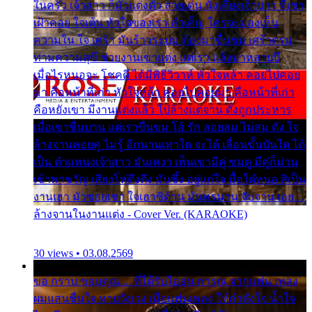
ในครัว เจ้าสาว ก็มัวแต่งตัว สวยเด่น นั่งเคียงเจ้าบ่าว ที่เขา
เฝ้าคอย ใจเต้น หัวใจของเรา ลำเค็ญ ใครจะมองเห็น
ความใน ใจ เศร้า มันร้าวระบม ต้องมาขื่นขม เศร้าตรม
ท่ามความสุขี ช่วยงานเขาแต่ง แต่เรา แล้งมาหลายปี
เมื่อไรหนอจะ โชคดี ได้มีพิธีวิวาห์ หัวใจหล้า คอยไปคอย
มา คือหน้าที่เก่า หัวใจหล้า คอยไปคอยมา คือหน้าที่เก่า
คือหยังเขา มีงานแต่งแล้ว ไปล้างแต่จาน ดั่งถูกประหาร
เมื่อเขาชื่นบาน แต่เราขื่นขม โอ้ รัก ลอยลม ไม่สม ดัง ใจ
ล้างจานคอยคู่ ไม่รู้ อีกนานเท่าใด จะได้ เลื่อนขั้นบันได ได้
เป็น ตำแหน่งเจ้าสาว มันเหงา เห็นเขามีคู่ ซมดู มีคู่ก็ม่วน
เข้าพาขวัญ เสียงโห่ตึงตึง มันซึ้ง อยู่แก่ใจ มื้อใด๋หนอ สิเป็น
งานเฮา มัวซอยเขา ใจเฮาซิด้าน มันทรมาน จับจาน เอย…
ล้างจานในงานแต่ง - Cover Ver. (KARAOKE)
30 views • 03.08.2569
ขอ กราบ ขอบคุณ.... ที่ได้รับไออุ่น การุณ จากแฟน เพลง
ผมแสนชื่นใจ หายวังเวง เมื่อแฟนเพลง ให้กำลังใจ น้ำใจ