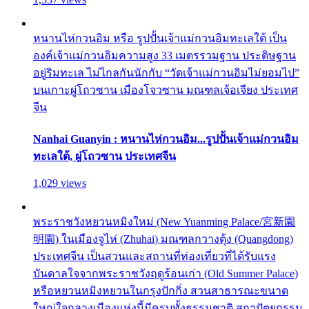
หนานไห่กวนอิม หรือ รูปปั้นเจ้าแม่กวนอิมทะเลใต้ เป็น
องค์เจ้าแม่กวนอิมความสูง 33 เมตรรวมฐาน ประดิษฐาน
อยู่ริมทะเล ไม่ไกลกันนักกับ “วัดเจ้าแม่กวนอิมไม่ยอมไป”
บนเกาะผู่โถวซาน เมืองโจวซาน มณฑลเจ้อเจียง ประเทศ
จีน
Nanhai Guanyin : หนานไห่กวนอิม...รูปปั้นเจ้าแม่กวนอิม
ทะเลใต้, ผู่โถวซาน ประเทศจีน
1,029 views
พระราชวังหยวนหมิงใหม่ (New Yuanming Palace/宮新園
明園) ในเมืองจูไห่ (Zhuhai) มณฑลกวางตุ้ง (Quangdong)
ประเทศจีน เป็นสวนและสถานที่ท่องเที่ยวที่ได้รับแรง
บันดาลใจจากพระราชวังฤดูร้อนเก่า (Old Summer Palace)
หรือหยวนหมิงหยวนในกรุงปักกิ่ง สวนสาธารณะขนาด
ใหญ่ใจกลางเมืองแห่งนี้มีครบทั้งธรรมชาติ สถาปัตยกรรม