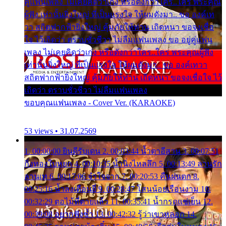
คู่แฟนเพลง ไม่เคยคิดว่าเก่ง หรือดังกว่าใคร..ใคร พระคุณ
ผู้ฟัง เท่านั้นยิ่งใหญ่ ที่เป็นแรงใจ ให้ผมดังมา.. ขอ องค์เท
วา สถิตฟากฟ้ายิ่งใหญ่ คุ้มภัยให้ท่าน เถิดหนา ขอจงเชื่อ
ใจ ไว้เถิดว่า ตราบชั่วชีวา ไม่ลืมแฟนเพลง ขอ อยู่คู่แฟน
เพลง ไม่เคยคิดว่าเก่ง หรือดังกว่าใคร..ใคร พระคุณผู้ฟัง
เท่านั้นยิ่งใหญ่ ที่เป็นแรงใจ ให้ผมดังมา.. ขอ องค์เทวา
สถิตฟากฟ้ายิ่งใหญ่ คุ้มภัยให้ท่าน เถิดหนา ขอจงเชื่อใจ ไว้
เถิดว่า ตราบชั่วชีวา ไม่ลืมแฟนเพลง
ขอบคุณแฟนเพลง - Cover Ver. (KARAOKE)
53 views • 31.07.2569
1. 00:00:00 ยินดีรับเดน 2. 00:03:44 น้ำตาอีสาน 3. 00:07:51
กิ่งทองใบหยก 4. 00:10:35 น้ำนิ่งไหลลึก 5. 00:13:49 ลานรัก
ลานเท 6. 00:17:06 จำใจจาก 7. 00:20:53 คืนฝนตก 8.
00:25:16 น้ำลงเดือนยี่ 9. 00:28:47 โสนน้อยเรือนงาม 10.
00:32:29 ตอไม้ที่ตายแล้ว 11. 00:35:41 น้ำกรดแช่เย็น 12.
00:39:08 อยากฟังซ้ำ 13. 00:42:32 รู้ว่าเขาหลอก 14.