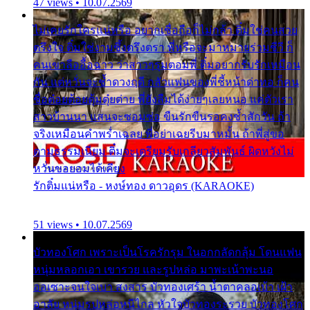
47 views • 10.07.2569
ไม่เคยรักใครแน่หรือ อยากเชื่อถือก็ไม่กล้า ติ๋มใช่คนสวย
ตรึงใจ ติ๋มใช่งามซึ้งตรึงตรา พี่หรือจะมาหมายร่วมชีวี ก็
คนเขาลืออื้อฉาว ว่าสาวๆรุมตอมพี่ ติ๋มอยากรับรักเหมือน
กัน แต่หวั่นจะช้ำดวงฤดี กลัวแฟนของพี่ชี้หน้าด่าทอ ก็คน
ชื่อต๋อยต้อยตุ้มตุ๋ยต่าย พี่ยังลืมได้ง่ายๆเลยหนอ แค่ตัวเรา
สาวบ้านนา แสนจะซอมซ่อ ขืนรักขืนรอคงช้ำสักวัน ถ้า
จริงเหมือนคำพร่ำเฉลย พี่อย่าเฉยรีบมาหมั้น ถ้าพี่สู่ขอ
ตามธรรมเนียม ติ๋มจะเตรียมรับเกลียวสัมพันธ์ ผิดหวังไม่
หวั่นขอยอมได้เคียง
รักติ๋มแน่หรือ - หงษ์ทอง ดาวอุดร (KARAOKE)
51 views • 10.07.2569
บัวทองโศก เพราะเป็นโรครักรุม ในอกกลัดกลุ้ม โดนแฟน
หนุ่มหลอกเอา เขารวย และรูปหล่อ มาพะเน้าพะนอ
ออเซาะจนใจเบา สงสาร บัวทองเศร้า น้ำตาคลอเบ้า เฝ้า
อาลัย หนุ่มรูปหล่อหนีไกล หัวใจบัวทองระรวย บัวทองโศก