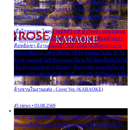
ในครัว เจ้าสาว ก็มัวแต่งตัว สวยเด่น นั่งเคียงเจ้าบ่าว ที่เขา
เฝ้าคอย ใจเต้น หัวใจของเรา ลำเค็ญ ใครจะมองเห็น
ความใน ใจ เศร้า มันร้าวระบม ต้องมาขื่นขม เศร้าตรม
ท่ามความสุขี ช่วยงานเขาแต่ง แต่เรา แล้งมาหลายปี
เมื่อไรหนอจะ โชคดี ได้มีพิธีวิวาห์ หัวใจหล้า คอยไปคอย
มา คือหน้าที่เก่า หัวใจหล้า คอยไปคอยมา คือหน้าที่เก่า
คือหยังเขา มีงานแต่งแล้ว ไปล้างแต่จาน ดั่งถูกประหาร
เมื่อเขาชื่นบาน แต่เราขื่นขม โอ้ รัก ลอยลม ไม่สม ดัง ใจ
ล้างจานคอยคู่ ไม่รู้ อีกนานเท่าใด จะได้ เลื่อนขั้นบันได ได้
เป็น ตำแหน่งเจ้าสาว มันเหงา เห็นเขามีคู่ ซมดู มีคู่ก็ม่วน
เข้าพาขวัญ เสียงโห่ตึงตึง มันซึ้ง อยู่แก่ใจ มื้อใด๋หนอ สิเป็น
งานเฮา มัวซอยเขา ใจเฮาซิด้าน มันทรมาน จับจาน เอย…
ล้างจานในงานแต่ง - Cover Ver. (KARAOKE)
45 views • 03.08.2569
ขอ กราบ ขอบคุณ.... ที่ได้รับไออุ่น การุณ จากแฟน เพลง
ผมแสนชื่นใจ หายวังเวง เมื่อแฟนเพลง ให้กำลังใจ น้ำใจ