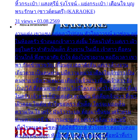
หิ้วกระเป๋า | แสงสุรีย์ รุ่งโรจน์ - แย่งกระเป๋า | เตือนใจ บุญ
พระรักษา (ซาวด์ดนตรี) (KARAOKE)
31 views • 03.08.2569
งานแต่ง เขาแซง แย่งเอาไปก่อน หัวใจอาวรณ์ มาซ่อน อยู่
ในห้องครัว ข้างนอกเจ้าสาว ส่งยิ้ม ให้คนไปทั่ว แต่เรา เฝ้า
อยู่ในครัว ทำตัวเป็นเด็ก ล้างจาน ในเมื่อ เจ้าสาว คือคน
บ้านใกล้ พึ่งพาอาศัย จำใจ ต้องไปช่วยงาน พอถึงเวลา เขา
พา กันเข้าพาขวัญ เพื่อนฝูง เฮฮาดังลั่น แต่เราล้างจาน
เดียวดาย เป็นคนพ่าย บ่มีความหมาย เคียงใจเจ้าบ่าว เป็น
คนพ่าย บ่มีความหมาย เคียงใจเจ้าบ่าว เพื่อนเจ้าสาว ยัง
เป็นบ่ได้ คือคนพ่าย ฮักคน ไม่มีใครสน เขาไม่เห็นคน ที่อยู่
ในครัว เจ้าสาว ก็มัวแต่งตัว สวยเด่น นั่งเคียงเจ้าบ่าว ที่เขา
เฝ้าคอย ใจเต้น หัวใจของเรา ลำเค็ญ ใครจะมองเห็น
ความใน ใจ เศร้า มันร้าวระบม ต้องมาขื่นขม เศร้าตรม
ท่ามความสุขี ช่วยงานเขาแต่ง แต่เรา แล้งมาหลายปี
เมื่อไรหนอจะ โชคดี ได้มีพิธีวิวาห์ หัวใจหล้า คอยไปคอย
มา คือหน้าที่เก่า หัวใจหล้า คอยไปคอยมา คือหน้าที่เก่า