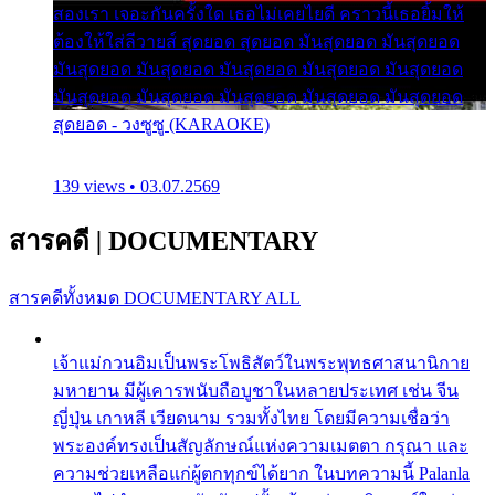
สองเรา เจอะกันครั้งใด เธอไม่เคยไยดี คราวนี้เธอยิ้มให้
ต้องให้ใส่ลีวายส์ สุดยอด สุดยอด มันสุดยอด มันสุดยอด
มันสุดยอด มันสุดยอด มันสุดยอด มันสุดยอด มันสุดยอด
มันสุดยอด มันสุดยอด มันสุดยอด มันสุดยอด มันสุดยอด
สุดยอด - วงซูซู (KARAOKE)
139 views • 03.07.2569
สารคดี
|
DOCUMENTARY
สารคดีทั้งหมด
DOCUMENTARY ALL
เจ้าแม่กวนอิมเป็นพระโพธิสัตว์ในพระพุทธศาสนานิกาย
มหายาน มีผู้เคารพนับถือบูชาในหลายประเทศ เช่น จีน
ญี่ปุ่น เกาหลี เวียดนาม รวมทั้งไทย โดยมีความเชื่อว่า
พระองค์ทรงเป็นสัญลักษณ์แห่งความเมตตา กรุณา และ
ความช่วยเหลือแก่ผู้ตกทุกข์ได้ยาก ในบทความนี้ Palanla