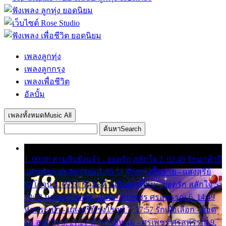
เพลงลูกทุ่ง
เพลงลูกกรุง
เพลงเพื่อชีวิต
อัลบั้ม
เพลงทั้งหมด
Music All
ค้นหา
Search
1. 00:00 สามสิบยังแจ๋ว - ยอดรัก สลักใจ 2. 02:49 รักมาห้าปี
- ศรเพชร ศรสุพรรณ 3. 05:57 รักสาวเสื้อลาย - แสงสุรีย์
รุ่งโรจน์ 4. 09:51 รักสะท้านดินสะเทือน - ยอดรัก สลักใจ 5.
12:23 มอเตอร์ไซค์ทำหล่น - ศรเพชร ศรสุพรรณ 6. 14:49
หิ้วกระเป๋า - แสงสุรีย์ รุ่งโรจน์ 7. 17:57 รักเผื่อเลือก - ยอด
รัก สลักใจ 8. 21:21 น้ำตาไอ้หนุ่ม - ศรเพชร ศรสุพรรณ 9.