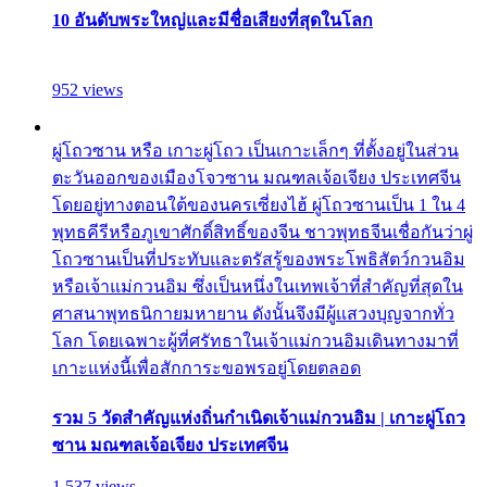
10 อันดับพระใหญ่และมีชื่อเสียงที่สุดในโลก
952 views
ผู่โถวซาน หรือ เกาะผู่โถว เป็นเกาะเล็กๆ ที่ตั้งอยู่ในส่วน
ตะวันออกของเมืองโจวซาน มณฑลเจ้อเจียง ประเทศจีน
โดยอยู่ทางตอนใต้ของนครเซี่ยงไฮ้ ผู่โถวซานเป็น 1 ใน 4
พุทธคีรีหรือภูเขาศักดิ์สิทธิ์ของจีน ชาวพุทธจีนเชื่อกันว่าผู่
โถวซานเป็นที่ประทับและตรัสรู้ของพระโพธิสัตว์กวนอิม
หรือเจ้าแม่กวนอิม ซึ่งเป็นหนึ่งในเทพเจ้าที่สำคัญที่สุดใน
ศาสนาพุทธนิกายมหายาน ดังนั้นจึงมีผู้แสวงบุญจากทั่ว
โลก โดยเฉพาะผู้ที่ศรัทธาในเจ้าแม่กวนอิมเดินทางมาที่
เกาะแห่งนี้เพื่อสักการะขอพรอยู่โดยตลอด
รวม 5 วัดสำคัญแห่งถิ่นกำเนิดเจ้าแม่กวนอิม | เกาะผู่โถว
ซาน มณฑลเจ้อเจียง ประเทศจีน
1,537 views