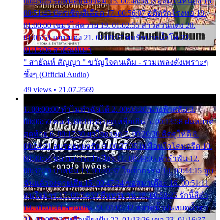
00:45:25 รอหน่อยน้องติ๋ม 15. 00:48:56 เรือล่มในหนอง 16.
00:51:43 บัตรเชิญสีเลือด 17. 00:56:07 อดีตรักโรงทอ 18.
01:00:00 เขมรไล่ควาย 19. 01:02:55 สาวสวนแตง 20.
01:05:51 แอบมอง 21. 01:09:27 พบรักปากน้ำโพ 22.
01:13:06 สายัณห์เมา
" สายัณห์ สัญญา " ขวัญใจคนเดิม - รวมเพลงดังเพราะๆ
ซึ้งๆ (Official Audio)
49 views • 21.07.2569
1. 00:00:00 ทำไมทำฉันได้ 2. 00:03:20 นางฟ้าสลัม 3.
00:06:50 คน 4. 00:10:36 บุญเหลือเกิน 5. 00:13:58 ฝนหยาด
สุดท้าย 6. 00:17:30 ยาใจยาจก 7. 00:20:30 คิดดูให้ดี 8.
00:24:21 ลบรอยแผลรัก 9. 00:27:35 เหมือนใจโดนกรีด 10.
00:30:54 ขบวนการเปาเปียว 11. 00:34:05 คำรำพัน 12.
00:37:20 ปาหนัน 13. 00:40:37 ใจเจ้ากรรม 14. 00:44:15 จูบ
ฉันแล้วจงตายเสีย 15. 00:47:24 ขอสูมาเต๊อะ 16. 00:51:11
คนใจมาร 17. 00:54:50 คืนทรมาน 18. 00:58:25 รักนี้สีดำ
19. 01:01:44 ส่วนเกิน 20. 01:05:42 หยาดน้ำฝนหยดน้ำตา
21. 01:09:13 เหลือเพียงฝัน 22. 01:13:26 เขา 23. 01:16:37