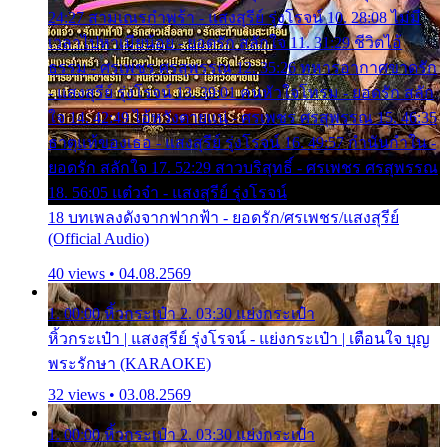
24:27 สามเณรกำพร้า - แสงสุรีย์ รุ่งโรจน์ 10. 28:08 ไม่มี
เวลาไปหาเมียน้อย - ยอดรัก สลักใจ 11. 31:29 ชีวิตไอ้
ธรรม - ศรเพชร ศรสุพรรณ 12. 35:26 ทหารอากาศขาดรัก
- แสงสุรีย์ รุ่งโรจน์ 13. 39:01 คนหัวใจโทรม - ยอดรัก สลัก
ใจ 14. 42:49 ไอ้หวังตายแน่ - ศรเพชร ศรสุพรรณ 15. 46:35
ธาตุแท้ของเธอ - แสงสุรีย์ รุ่งโรจน์ 16. 49:57 กำนันกำใน -
ยอดรัก สลักใจ 17. 52:29 สาวบริสุทธิ์ - ศรเพชร ศรสุพรรณ
18. 56:05 แต๋วจ๋า - แสงสุรีย์ รุ่งโรจน์
18 บทเพลงดังจากฟากฟ้า - ยอดรัก/ศรเพชร/แสงสุรีย์
(Official Audio)
40 views • 04.08.2569
1. 00:00 หิ้วกระเป๋า 2. 03:30 แย่งกระเป๋า
หิ้วกระเป๋า | แสงสุรีย์ รุ่งโรจน์ - แย่งกระเป๋า | เตือนใจ บุญ
พระรักษา (KARAOKE)
32 views • 03.08.2569
1. 00:00 หิ้วกระเป๋า 2. 03:30 แย่งกระเป๋า