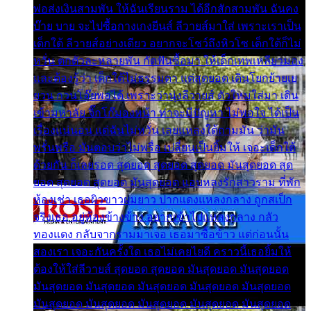
พ่อส่งเงินสามพัน ให้ฉันเรียนราม ได้อีกสักสามพัน ฉันคง
บ๊าย บาย จะไปซื้อกางเกงยีนส์ ลีวายส์มาใส่ เพราะเราเป็น
เด็กใต้ ลีวายส์อย่างเดียว อยากจะโชว์ถึงหิวโซ เด็กใต้ก็ไม่
หวั่น ตกตัวละหลายพัน กัดฟันซื้อมา ให้เด็กเทพเหลียวมอง
และต้องรู้ว่า เด็กใต้ไม่ธรรมดา แต่สุดยอด เดินโยกย้ายเย
ยวน กวนโอ๊ยพอได้ เพราะว่านุ่งลีวายส์ ตัวใหม่ใส่มา เดิน
เข้ามหาลัย จิ๊กโก๊มองหน้า ท่าจะมีปัญหา ไม่พอใจ ได้เป็น
เรื่องแน่นอน แต่ฉันไม่หวั่น เลยแหลงใต้ถามมัน ว่ามัน
พรั่นพรือ มันตอบว่าไม่พรื่อ เปลี่ยนเป็นยิ้มให้ เจอะเด็กใต้
ด้วยกัน ก็เลยรอด สุดยอด สุดยอด สุดยอด มันสุดยอด สุด
ยอด สุดยอด สุดยอด มันสุดยอด แอบหลงรักสาวราม ที่พัก
ห้องเช่า เธอผิวขาวผมยาว ปากแดงแหลงกลาง ถูกสเป็ก
จริงเธอ อยู่ห้องข้างข้าง อยากเข้าไปแหลงกลาง กลัว
ทองแดง กลับจากรามมาเจอ เธอมาซื้อข้าว แต่ก่อนนั้น
สองเรา เจอะกันครั้งใด เธอไม่เคยไยดี คราวนี้เธอยิ้มให้
ต้องให้ใส่ลีวายส์ สุดยอด สุดยอด มันสุดยอด มันสุดยอด
มันสุดยอด มันสุดยอด มันสุดยอด มันสุดยอด มันสุดยอด
มันสุดยอด มันสุดยอด มันสุดยอด มันสุดยอด มันสุดยอด