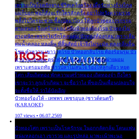
เพราะเป็นโรครักจาง ชีวิตเคว้งคว้าง เมื่อรักห่างร้างไกล
แม่ก็บอก พ่อก็สั่งจะรักใครสักครั้ง อย่าไปหวังความรวย
พลั้งไปใครจะช่วย ซื้อเปลมาไกว ให้ลูกบัวทอง เวรกรรม
ตามสนอง จึงเศร้าหมอง กลีบบัวทองต้องโรย บัวทองไม่
ตระหนัก เพราะไม่รักโคลนตม บัวทองท้องกลม เพราะลืม
ตมน้ำคลอง หลงลิ้น ที่สิ้นสัตย์ เจ้าจึงไม่ระมัด หลงกลิ่นลิ้น
โชย คำหวาน เขาวาดโรย บัวทองกลีบโรย ต้องร้อนรุม บัว
มาบานก่อนตูม ดุจไฟสุมร้อนรุมอุรา บัวทองผ่ายผอม
เพราะตรอมฤทัย ข้าวปลาไม่สนใจ ร้องไห้ลูกเดียว หยุด
โศก เสียเถิดทอง พักความเศร้าหมอง เถิดทองจ๋า ถึงใคร
เขาจะว่า ลูกเจ้าเกิดมา จะชื่อว่าไง พี่ขอเป็นเพื่อนปลอบใจ
จะตั้งชื่อให้ ว่าไอ้บังเอิญ
บัวทองร้องไห้ - เทพพร เพชรอุบล (ซาวด์ดนตรี)
(KARAOKE)
107 views • 06.07.2569
บัวทองโศก เพราะเป็นโรครักรุม ในอกกลัดกลุ้ม โดนแฟน
หนุ่มหลอกเอา เขารวย และรูปหล่อ มาพะเน้าพะนอ