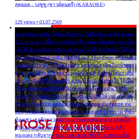
สุดยอด - วงซูซู (ซาวด์ดนตรี) (KARAOKE)
129 views • 03.07.2569
พ่อส่งเงินสามพัน ให้ฉันเรียนราม ได้อีกสักสามพัน ฉันคง
บ๊าย บาย จะไปซื้อกางเกงยีนส์ ลีวายส์มาใส่ เพราะเราเป็น
เด็กใต้ ลีวายส์อย่างเดียว อยากจะโชว์ถึงหิวโซ เด็กใต้ก็ไม่
หวั่น ตกตัวละหลายพัน กัดฟันซื้อมา ให้เด็กเทพเหลียวมอง
และต้องรู้ว่า เด็กใต้ไม่ธรรมดา แต่สุดยอด เดินโยกย้ายเย
ยวน กวนโอ๊ยพอได้ เพราะว่านุ่งลีวายส์ ตัวใหม่ใส่มา เดิน
เข้ามหาลัย จิ๊กโก๊มองหน้า ท่าจะมีปัญหา ไม่พอใจ ได้เป็น
เรื่องแน่นอน แต่ฉันไม่หวั่น เลยแหลงใต้ถามมัน ว่ามัน
พรั่นพรือ มันตอบว่าไม่พรื่อ เปลี่ยนเป็นยิ้มให้ เจอะเด็กใต้
ด้วยกัน ก็เลยรอด สุดยอด สุดยอด สุดยอด มันสุดยอด สุด
ยอด สุดยอด สุดยอด มันสุดยอด แอบหลงรักสาวราม ที่พัก
ห้องเช่า เธอผิวขาวผมยาว ปากแดงแหลงกลาง ถูกสเป็ก
จริงเธอ อยู่ห้องข้างข้าง อยากเข้าไปแหลงกลาง กลัว
ทองแดง กลับจากรามมาเจอ เธอมาซื้อข้าว แต่ก่อนนั้น