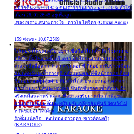
ขอรักคืน 24. 01:19:56 คนเรารักกันยาก 25. 01:23:06 หัวใจ
เถื่อน 26. 01:26:45 อยู่เพื่อลูก
เพลงเพราะเสนาะดวงใจ - ดาวใจ ไพจิตร (Official Audio)
159 views • 10.07.2569
ไม่เคยรักใครแน่หรือ อยากเชื่อถือก็ไม่กล้า ติ๋มใช่คนสวย
ตรึงใจ ติ๋มใช่งามซึ้งตรึงตรา พี่หรือจะมาหมายร่วมชีวี ก็
คนเขาลืออื้อฉาว ว่าสาวๆรุมตอมพี่ ติ๋มอยากรับรักเหมือน
กัน แต่หวั่นจะช้ำดวงฤดี กลัวแฟนของพี่ชี้หน้าด่าทอ ก็คน
ชื่อต๋อยต้อยตุ้มตุ๋ยต่าย พี่ยังลืมได้ง่ายๆเลยหนอ แค่ตัวเรา
สาวบ้านนา แสนจะซอมซ่อ ขืนรักขืนรอคงช้ำสักวัน ถ้า
จริงเหมือนคำพร่ำเฉลย พี่อย่าเฉยรีบมาหมั้น ถ้าพี่สู่ขอ
ตามธรรมเนียม ติ๋มจะเตรียมรับเกลียวสัมพันธ์ ผิดหวังไม่
หวั่นขอยอมได้เคียง
รักติ๋มแน่หรือ - หงษ์ทอง ดาวอุดร (ซาวด์ดนตรี)
(KARAOKE)