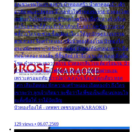
ออเซาะจนใจเบา สงสาร บัวทองเศร้า น้ำตาคลอเบ้า เฝ้า
อาลัย หนุ่มรูปหล่อหนีไกล หัวใจบัวทองระรวย บัวทองโศก
เพราะเป็นโรครักจาง ชีวิตเคว้งคว้าง เมื่อรักห่างร้างไกล
แม่ก็บอก พ่อก็สั่งจะรักใครสักครั้ง อย่าไปหวังความรวย
พลั้งไปใครจะช่วย ซื้อเปลมาไกว ให้ลูกบัวทอง เวรกรรม
ตามสนอง จึงเศร้าหมอง กลีบบัวทองต้องโรย บัวทองไม่
ตระหนัก เพราะไม่รักโคลนตม บัวทองท้องกลม เพราะลืม
ตมน้ำคลอง หลงลิ้น ที่สิ้นสัตย์ เจ้าจึงไม่ระมัด หลงกลิ่นลิ้น
โชย คำหวาน เขาวาดโรย บัวทองกลีบโรย ต้องร้อนรุม บัว
มาบานก่อนตูม ดุจไฟสุมร้อนรุมอุรา บัวทองผ่ายผอม
เพราะตรอมฤทัย ข้าวปลาไม่สนใจ ร้องไห้ลูกเดียว หยุด
โศก เสียเถิดทอง พักความเศร้าหมอง เถิดทองจ๋า ถึงใคร
เขาจะว่า ลูกเจ้าเกิดมา จะชื่อว่าไง พี่ขอเป็นเพื่อนปลอบใจ
จะตั้งชื่อให้ ว่าไอ้บังเอิญ
บัวทองร้องไห้ - เทพพร เพชรอุบล(KARAOKE)
129 views • 06.07.2569