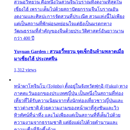
สวนอวี้หยวน คือหนึ่งในสวนจีนโบราณที่งดงามที่สุดใน
เซี่ยงไฮ้ เพราะเต็มไปด้วยสถาปัตยกรรมจีนโบราณอัน
งดงามและศิลปะการจัดสวนที่ประณีต สวนแห่งนี้ไม่เพียง
แต่เป็นสถานที่พักผ่อนหย่อนใจแต่ยังเป็นมรดกทาง
วัฒนธรรมที่สำคัญของจีนด้วยประวัติศาสตร์อันยาวนาน
กว่า 400 ปี
Yuyuan Garden : สวนอวี้หยวน จุดเช็กอินห้ามพลาดเมื่อ
มาเซี่ยงไฮ้ ประเทศจีน
1,312 views
หน้าผาโทจินโบ (Tojinbo) ตั้งอยู่ในจังหวัดฟุกุอิ (Fukui) ทาง
ภาคตะวันออกของประเทศญี่ปุ่น เป็นหนึ่งในสถานที่ท่อง
เที่ยวที่ได้รับความนิยมจากทั้งนักท่องเที่ยวชาวญี่ปุ่นและ
ชาวต่างชาติ ด้วยความงามของหน้าผาที่สูงชันและวิว
ทิวทัศน์ที่น่าทึ่ง และไม่เพียงแต่เป็นสถานที่ที่เต็มไปด้วย
ความงามจากธรรมชาติ แต่ยังแฝงไปด้วยตำนานและ
ความเชื่อที่ลึกซึ้งด้วย