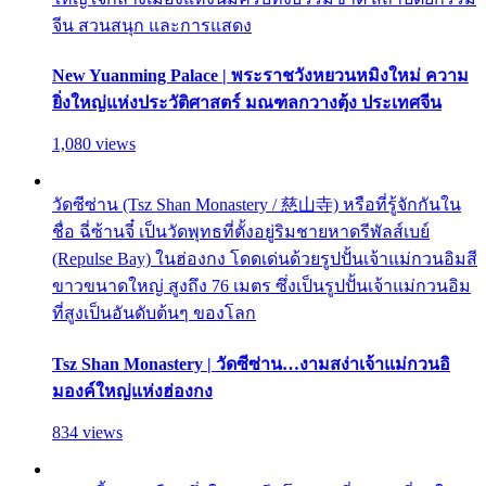
จีน สวนสนุก และการแสดง
New Yuanming Palace | พระราชวังหยวนหมิงใหม่ ความ
ยิ่งใหญ่แห่งประวัติศาสตร์ มณฑลกวางตุ้ง ประเทศจีน
1,080 views
วัดซีซ่าน (Tsz Shan Monastery / 慈山寺) หรือที่รู้จักกันใน
ชื่อ ฉี่ซ้านจี๋ เป็นวัดพุทธที่ตั้งอยู่ริมชายหาดรีพัลส์เบย์
(Repulse Bay) ในฮ่องกง โดดเด่นด้วยรูปปั้นเจ้าแม่กวนอิมสี
ขาวขนาดใหญ่ สูงถึง 76 เมตร ซึ่งเป็นรูปปั้นเจ้าแม่กวนอิม
ที่สูงเป็นอันดับต้นๆ ของโลก
Tsz Shan Monastery | วัดซีซ่าน…งามสง่าเจ้าแม่กวนอิ
มองค์ใหญ่แห่งฮ่องกง
834 views