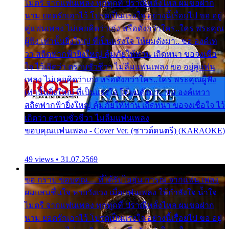
ไมตรี จากแฟนเพลง ทุกทุกที่ ปราณีหลั่งไหล ผมขอฝาก
นาม ยอดรักเอาไว้ โปรดเป็นแรงใจ อย่างนี้เรื่อยไป ขอ อยู่
คู่แฟนเพลง ไม่เคยคิดว่าเก่ง หรือดังกว่าใคร..ใคร พระคุณ
ผู้ฟัง เท่านั้นยิ่งใหญ่ ที่เป็นแรงใจ ให้ผมดังมา.. ขอ องค์เท
วา สถิตฟากฟ้ายิ่งใหญ่ คุ้มภัยให้ท่าน เถิดหนา ขอจงเชื่อ
ใจ ไว้เถิดว่า ตราบชั่วชีวา ไม่ลืมแฟนเพลง ขอ อยู่คู่แฟน
เพลง ไม่เคยคิดว่าเก่ง หรือดังกว่าใคร..ใคร พระคุณผู้ฟัง
เท่านั้นยิ่งใหญ่ ที่เป็นแรงใจ ให้ผมดังมา.. ขอ องค์เทวา
สถิตฟากฟ้ายิ่งใหญ่ คุ้มภัยให้ท่าน เถิดหนา ขอจงเชื่อใจ ไว้
เถิดว่า ตราบชั่วชีวา ไม่ลืมแฟนเพลง
ขอบคุณแฟนเพลง - Cover Ver. (ซาวด์ดนตรี) (KARAOKE)
49 views • 31.07.2569
ขอ กราบ ขอบคุณ.... ที่ได้รับไออุ่น การุณ จากแฟน เพลง
ผมแสนชื่นใจ หายวังเวง เมื่อแฟนเพลง ให้กำลังใจ น้ำใจ
ไมตรี จากแฟนเพลง ทุกทุกที่ ปราณีหลั่งไหล ผมขอฝาก
นาม ยอดรักเอาไว้ โปรดเป็นแรงใจ อย่างนี้เรื่อยไป ขอ อยู่