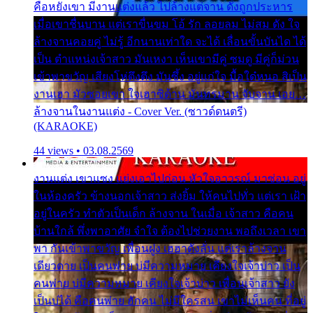
คือหยังเขา มีงานแต่งแล้ว ไปล้างแต่จาน ดั่งถูกประหาร
เมื่อเขาชื่นบาน แต่เราขื่นขม โอ้ รัก ลอยลม ไม่สม ดัง ใจ
ล้างจานคอยคู่ ไม่รู้ อีกนานเท่าใด จะได้ เลื่อนขั้นบันได ได้
เป็น ตำแหน่งเจ้าสาว มันเหงา เห็นเขามีคู่ ซมดู มีคู่ก็ม่วน
เข้าพาขวัญ เสียงโห่ตึงตึง มันซึ้ง อยู่แก่ใจ มื้อใด๋หนอ สิเป็น
งานเฮา มัวซอยเขา ใจเฮาซิด้าน มันทรมาน จับจาน เอย…
ล้างจานในงานแต่ง - Cover Ver. (ซาวด์ดนตรี)
(KARAOKE)
44 views • 03.08.2569
งานแต่ง เขาแซง แย่งเอาไปก่อน หัวใจอาวรณ์ มาซ่อน อยู่
ในห้องครัว ข้างนอกเจ้าสาว ส่งยิ้ม ให้คนไปทั่ว แต่เรา เฝ้า
อยู่ในครัว ทำตัวเป็นเด็ก ล้างจาน ในเมื่อ เจ้าสาว คือคน
บ้านใกล้ พึ่งพาอาศัย จำใจ ต้องไปช่วยงาน พอถึงเวลา เขา
พา กันเข้าพาขวัญ เพื่อนฝูง เฮฮาดังลั่น แต่เราล้างจาน
เดียวดาย เป็นคนพ่าย บ่มีความหมาย เคียงใจเจ้าบ่าว เป็น
คนพ่าย บ่มีความหมาย เคียงใจเจ้าบ่าว เพื่อนเจ้าสาว ยัง
เป็นบ่ได้ คือคนพ่าย ฮักคน ไม่มีใครสน เขาไม่เห็นคน ที่อยู่