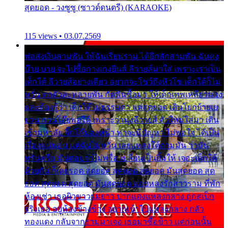
สุดยอด - วงซูซู (ซาวด์ดนตรี) (KARAOKE)
115 views • 03.07.2569
พ่อส่งเงินสามพัน ให้ฉันเรียนราม ได้อีกสักสามพัน ฉันคง
บ๊าย บาย จะไปซื้อกางเกงยีนส์ ลีวายส์มาใส่ เพราะเราเป็น
เด็กใต้ ลีวายส์อย่างเดียว อยากจะโชว์ถึงหิวโซ เด็กใต้ก็ไม่
หวั่น ตกตัวละหลายพัน กัดฟันซื้อมา ให้เด็กเทพเหลียวมอง
และต้องรู้ว่า เด็กใต้ไม่ธรรมดา แต่สุดยอด เดินโยกย้ายเย
ยวน กวนโอ๊ยพอได้ เพราะว่านุ่งลีวายส์ ตัวใหม่ใส่มา เดิน
เข้ามหาลัย จิ๊กโก๊มองหน้า ท่าจะมีปัญหา ไม่พอใจ ได้เป็น
เรื่องแน่นอน แต่ฉันไม่หวั่น เลยแหลงใต้ถามมัน ว่ามัน
พรั่นพรือ มันตอบว่าไม่พรื่อ เปลี่ยนเป็นยิ้มให้ เจอะเด็กใต้
ด้วยกัน ก็เลยรอด สุดยอด สุดยอด สุดยอด มันสุดยอด สุด
ยอด สุดยอด สุดยอด มันสุดยอด แอบหลงรักสาวราม ที่พัก
ห้องเช่า เธอผิวขาวผมยาว ปากแดงแหลงกลาง ถูกสเป็ก
จริงเธอ อยู่ห้องข้างข้าง อยากเข้าไปแหลงกลาง กลัว
ทองแดง กลับจากรามมาเจอ เธอมาซื้อข้าว แต่ก่อนนั้น