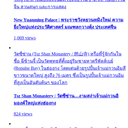
จีน สวนสนุก และการแสดง
New Yuanming Palace | พระราชวังหยวนหมิงใหม่ ความ
ยิ่งใหญ่แห่งประวัติศาสตร์ มณฑลกวางตุ้ง ประเทศจีน
1,069 views
วัดซีซ่าน (Tsz Shan Monastery / 慈山寺) หรือที่รู้จักกันใน
ชื่อ ฉี่ซ้านจี๋ เป็นวัดพุทธที่ตั้งอยู่ริมชายหาดรีพัลส์เบย์
(Repulse Bay) ในฮ่องกง โดดเด่นด้วยรูปปั้นเจ้าแม่กวนอิมสี
ขาวขนาดใหญ่ สูงถึง 76 เมตร ซึ่งเป็นรูปปั้นเจ้าแม่กวนอิม
ที่สูงเป็นอันดับต้นๆ ของโลก
Tsz Shan Monastery | วัดซีซ่าน…งามสง่าเจ้าแม่กวนอิ
มองค์ใหญ่แห่งฮ่องกง
824 views