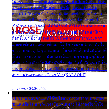
ในครัว เจ้าสาว ก็มัวแต่งตัว สวยเด่น นั่งเคียงเจ้าบ่าว ที่เขา
เฝ้าคอย ใจเต้น หัวใจของเรา ลำเค็ญ ใครจะมองเห็น
ความใน ใจ เศร้า มันร้าวระบม ต้องมาขื่นขม เศร้าตรม
ท่ามความสุขี ช่วยงานเขาแต่ง แต่เรา แล้งมาหลายปี
เมื่อไรหนอจะ โชคดี ได้มีพิธีวิวาห์ หัวใจหล้า คอยไปคอย
มา คือหน้าที่เก่า หัวใจหล้า คอยไปคอยมา คือหน้าที่เก่า
คือหยังเขา มีงานแต่งแล้ว ไปล้างแต่จาน ดั่งถูกประหาร
เมื่อเขาชื่นบาน แต่เราขื่นขม โอ้ รัก ลอยลม ไม่สม ดัง ใจ
ล้างจานคอยคู่ ไม่รู้ อีกนานเท่าใด จะได้ เลื่อนขั้นบันได ได้
เป็น ตำแหน่งเจ้าสาว มันเหงา เห็นเขามีคู่ ซมดู มีคู่ก็ม่วน
เข้าพาขวัญ เสียงโห่ตึงตึง มันซึ้ง อยู่แก่ใจ มื้อใด๋หนอ สิเป็น
งานเฮา มัวซอยเขา ใจเฮาซิด้าน มันทรมาน จับจาน เอย…
ล้างจานในงานแต่ง - Cover Ver. (KARAOKE)
24 views • 03.08.2569
ขอ กราบ ขอบคุณ.... ที่ได้รับไออุ่น การุณ จากแฟน เพลง
ผมแสนชื่นใจ หายวังเวง เมื่อแฟนเพลง ให้กำลังใจ น้ำใจ