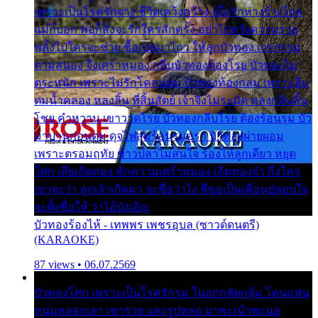
เพราะเป็นโรครักจาง ชีวิตเคว้งคว้าง เมื่อรักห่างร้างไกล
แม่ก็บอก พ่อก็สั่งจะรักใครสักครั้ง อย่าไปหวังความรวย
พลั้งไปใครจะช่วย ซื้อเปลมาไกว ให้ลูกบัวทอง เวรกรรม
ตามสนอง จึงเศร้าหมอง กลีบบัวทองต้องโรย บัวทองไม่
ตระหนัก เพราะไม่รักโคลนตม บัวทองท้องกลม เพราะลืม
ตมน้ำคลอง หลงลิ้น ที่สิ้นสัตย์ เจ้าจึงไม่ระมัด หลงกลิ่นลิ้น
โชย คำหวาน เขาวาดโรย บัวทองกลีบโรย ต้องร้อนรุม บัว
มาบานก่อนตูม ดุจไฟสุมร้อนรุมอุรา บัวทองผ่ายผอม
เพราะตรอมฤทัย ข้าวปลาไม่สนใจ ร้องไห้ลูกเดียว หยุด
โศก เสียเถิดทอง พักความเศร้าหมอง เถิดทองจ๋า ถึงใคร
เขาจะว่า ลูกเจ้าเกิดมา จะชื่อว่าไง พี่ขอเป็นเพื่อนปลอบใจ
จะตั้งชื่อให้ ว่าไอ้บังเอิญ
บัวทองร้องไห้ - เทพพร เพชรอุบล (ซาวด์ดนตรี)
(KARAOKE)
87 views • 06.07.2569
บัวทองโศก เพราะเป็นโรครักรุม ในอกกลัดกลุ้ม โดนแฟน
หนุ่มหลอกเอา เขารวย และรูปหล่อ มาพะเน้าพะนอ