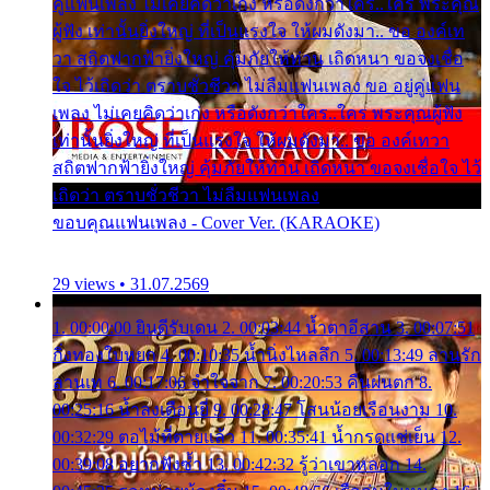
คู่แฟนเพลง ไม่เคยคิดว่าเก่ง หรือดังกว่าใคร..ใคร พระคุณ
ผู้ฟัง เท่านั้นยิ่งใหญ่ ที่เป็นแรงใจ ให้ผมดังมา.. ขอ องค์เท
วา สถิตฟากฟ้ายิ่งใหญ่ คุ้มภัยให้ท่าน เถิดหนา ขอจงเชื่อ
ใจ ไว้เถิดว่า ตราบชั่วชีวา ไม่ลืมแฟนเพลง ขอ อยู่คู่แฟน
เพลง ไม่เคยคิดว่าเก่ง หรือดังกว่าใคร..ใคร พระคุณผู้ฟัง
เท่านั้นยิ่งใหญ่ ที่เป็นแรงใจ ให้ผมดังมา.. ขอ องค์เทวา
สถิตฟากฟ้ายิ่งใหญ่ คุ้มภัยให้ท่าน เถิดหนา ขอจงเชื่อใจ ไว้
เถิดว่า ตราบชั่วชีวา ไม่ลืมแฟนเพลง
ขอบคุณแฟนเพลง - Cover Ver. (KARAOKE)
29 views • 31.07.2569
1. 00:00:00 ยินดีรับเดน 2. 00:03:44 น้ำตาอีสาน 3. 00:07:51
กิ่งทองใบหยก 4. 00:10:35 น้ำนิ่งไหลลึก 5. 00:13:49 ลานรัก
ลานเท 6. 00:17:06 จำใจจาก 7. 00:20:53 คืนฝนตก 8.
00:25:16 น้ำลงเดือนยี่ 9. 00:28:47 โสนน้อยเรือนงาม 10.
00:32:29 ตอไม้ที่ตายแล้ว 11. 00:35:41 น้ำกรดแช่เย็น 12.
00:39:08 อยากฟังซ้ำ 13. 00:42:32 รู้ว่าเขาหลอก 14.