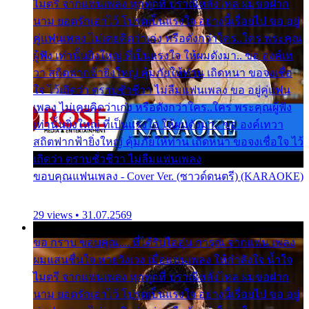
ไมตรี จากแฟนเพลง ทุกทุกที่ ปราณีหลั่งไหล ผมขอฝาก
นาม ยอดรักเอาไว้ โปรดเป็นแรงใจ อย่างนี้เรื่อยไป ขอ อยู่
คู่แฟนเพลง ไม่เคยคิดว่าเก่ง หรือดังกว่าใคร..ใคร พระคุณ
ผู้ฟัง เท่านั้นยิ่งใหญ่ ที่เป็นแรงใจ ให้ผมดังมา.. ขอ องค์เท
วา สถิตฟากฟ้ายิ่งใหญ่ คุ้มภัยให้ท่าน เถิดหนา ขอจงเชื่อ
ใจ ไว้เถิดว่า ตราบชั่วชีวา ไม่ลืมแฟนเพลง ขอ อยู่คู่แฟน
เพลง ไม่เคยคิดว่าเก่ง หรือดังกว่าใคร..ใคร พระคุณผู้ฟัง
เท่านั้นยิ่งใหญ่ ที่เป็นแรงใจ ให้ผมดังมา.. ขอ องค์เทวา
สถิตฟากฟ้ายิ่งใหญ่ คุ้มภัยให้ท่าน เถิดหนา ขอจงเชื่อใจ ไว้
เถิดว่า ตราบชั่วชีวา ไม่ลืมแฟนเพลง
ขอบคุณแฟนเพลง - Cover Ver. (ซาวด์ดนตรี) (KARAOKE)
29 views • 31.07.2569
ขอ กราบ ขอบคุณ.... ที่ได้รับไออุ่น การุณ จากแฟน เพลง
ผมแสนชื่นใจ หายวังเวง เมื่อแฟนเพลง ให้กำลังใจ น้ำใจ
ไมตรี จากแฟนเพลง ทุกทุกที่ ปราณีหลั่งไหล ผมขอฝาก
นาม ยอดรักเอาไว้ โปรดเป็นแรงใจ อย่างนี้เรื่อยไป ขอ อยู่