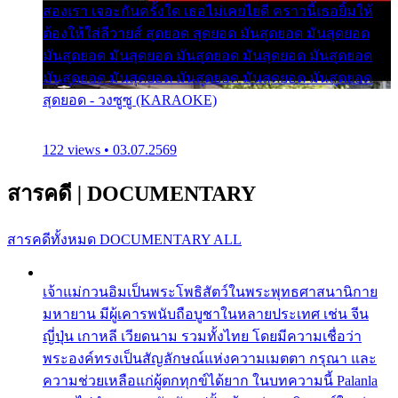
สองเรา เจอะกันครั้งใด เธอไม่เคยไยดี คราวนี้เธอยิ้มให้
ต้องให้ใส่ลีวายส์ สุดยอด สุดยอด มันสุดยอด มันสุดยอด
มันสุดยอด มันสุดยอด มันสุดยอด มันสุดยอด มันสุดยอด
มันสุดยอด มันสุดยอด มันสุดยอด มันสุดยอด มันสุดยอด
สุดยอด - วงซูซู (KARAOKE)
122 views • 03.07.2569
สารคดี
|
DOCUMENTARY
สารคดีทั้งหมด
DOCUMENTARY ALL
เจ้าแม่กวนอิมเป็นพระโพธิสัตว์ในพระพุทธศาสนานิกาย
มหายาน มีผู้เคารพนับถือบูชาในหลายประเทศ เช่น จีน
ญี่ปุ่น เกาหลี เวียดนาม รวมทั้งไทย โดยมีความเชื่อว่า
พระองค์ทรงเป็นสัญลักษณ์แห่งความเมตตา กรุณา และ
ความช่วยเหลือแก่ผู้ตกทุกข์ได้ยาก ในบทความนี้ Palanla