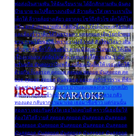
พ่อส่งเงินสามพัน ให้ฉันเรียนราม ได้อีกสักสามพัน ฉันคง
บ๊าย บาย จะไปซื้อกางเกงยีนส์ ลีวายส์มาใส่ เพราะเราเป็น
เด็กใต้ ลีวายส์อย่างเดียว อยากจะโชว์ถึงหิวโซ เด็กใต้ก็ไม่
หวั่น ตกตัวละหลายพัน กัดฟันซื้อมา ให้เด็กเทพเหลียวมอง
และต้องรู้ว่า เด็กใต้ไม่ธรรมดา แต่สุดยอด เดินโยกย้ายเย
ยวน กวนโอ๊ยพอได้ เพราะว่านุ่งลีวายส์ ตัวใหม่ใส่มา เดิน
เข้ามหาลัย จิ๊กโก๊มองหน้า ท่าจะมีปัญหา ไม่พอใจ ได้เป็น
เรื่องแน่นอน แต่ฉันไม่หวั่น เลยแหลงใต้ถามมัน ว่ามัน
พรั่นพรือ มันตอบว่าไม่พรื่อ เปลี่ยนเป็นยิ้มให้ เจอะเด็กใต้
ด้วยกัน ก็เลยรอด สุดยอด สุดยอด สุดยอด มันสุดยอด สุด
ยอด สุดยอด สุดยอด มันสุดยอด แอบหลงรักสาวราม ที่พัก
ห้องเช่า เธอผิวขาวผมยาว ปากแดงแหลงกลาง ถูกสเป็ก
จริงเธอ อยู่ห้องข้างข้าง อยากเข้าไปแหลงกลาง กลัว
ทองแดง กลับจากรามมาเจอ เธอมาซื้อข้าว แต่ก่อนนั้น
สองเรา เจอะกันครั้งใด เธอไม่เคยไยดี คราวนี้เธอยิ้มให้
ต้องให้ใส่ลีวายส์ สุดยอด สุดยอด มันสุดยอด มันสุดยอด
มันสุดยอด มันสุดยอด มันสุดยอด มันสุดยอด มันสุดยอด
มันสุดยอด มันสุดยอด มันสุดยอด มันสุดยอด มันสุดยอด