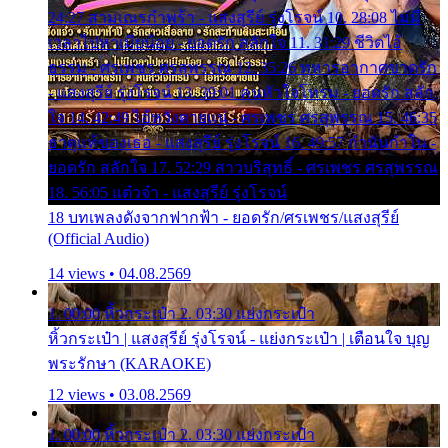
24:27 สามเณรกำพร้า - แสงสุรีย์ รุ่งโรจน์ 10. 28:08 ไม่มี
เวลาไปหาเมียน้อย - ยอดรัก สลักใจ 11. 31:29 ชีวิตไอ้
ธรรม - ศรเพชร ศรสุพรรณ 12. 35:26 ทหารอากาศขาดรัก
- แสงสุรีย์ รุ่งโรจน์ 13. 39:01 คนหัวใจโทรม - ยอดรัก สลัก
ใจ 14. 42:49 ไอ้หวังตายแน่ - ศรเพชร ศรสุพรรณ 15. 46:35
ธาตุแท้ของเธอ - แสงสุรีย์ รุ่งโรจน์ 16. 49:57 กำนันกำใน -
ยอดรัก สลักใจ 17. 52:29 สาวบริสุทธิ์ - ศรเพชร ศรสุพรรณ
18. 56:05 แต๋วจ๋า - แสงสุรีย์ รุ่งโรจน์
18 บทเพลงดังจากฟากฟ้า - ยอดรัก/ศรเพชร/แสงสุรีย์
(Official Audio)
14 views • 04.08.2569
1. 00:00 หิ้วกระเป๋า 2. 03:30 แย่งกระเป๋า
หิ้วกระเป๋า | แสงสุรีย์ รุ่งโรจน์ - แย่งกระเป๋า | เตือนใจ บุญ
พระรักษา (KARAOKE)
12 views • 03.08.2569
1. 00:00 หิ้วกระเป๋า 2. 03:30 แย่งกระเป๋า