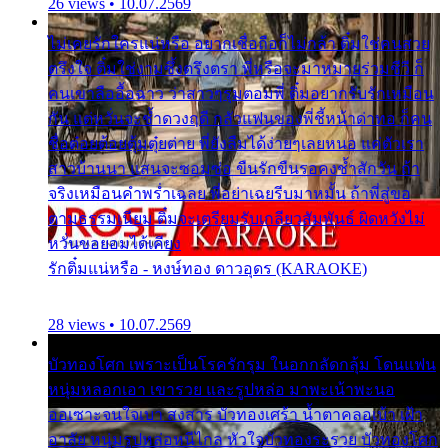
26 views • 10.07.2569
ไม่เคยรักใครแน่หรือ อยากเชื่อถือก็ไม่กล้า ติ๋มใช่คนสวย
ตรึงใจ ติ๋มใช่งามซึ้งตรึงตรา พี่หรือจะมาหมายร่วมชีวี ก็
คนเขาลืออื้อฉาว ว่าสาวๆรุมตอมพี่ ติ๋มอยากรับรักเหมือน
กัน แต่หวั่นจะช้ำดวงฤดี กลัวแฟนของพี่ชี้หน้าด่าทอ ก็คน
ชื่อต๋อยต้อยตุ้มตุ๋ยต่าย พี่ยังลืมได้ง่ายๆเลยหนอ แค่ตัวเรา
สาวบ้านนา แสนจะซอมซ่อ ขืนรักขืนรอคงช้ำสักวัน ถ้า
จริงเหมือนคำพร่ำเฉลย พี่อย่าเฉยรีบมาหมั้น ถ้าพี่สู่ขอ
ตามธรรมเนียม ติ๋มจะเตรียมรับเกลียวสัมพันธ์ ผิดหวังไม่
หวั่นขอยอมได้เคียง
รักติ๋มแน่หรือ - หงษ์ทอง ดาวอุดร (KARAOKE)
28 views • 10.07.2569
บัวทองโศก เพราะเป็นโรครักรุม ในอกกลัดกลุ้ม โดนแฟน
หนุ่มหลอกเอา เขารวย และรูปหล่อ มาพะเน้าพะนอ
ออเซาะจนใจเบา สงสาร บัวทองเศร้า น้ำตาคลอเบ้า เฝ้า
อาลัย หนุ่มรูปหล่อหนีไกล หัวใจบัวทองระรวย บัวทองโศก