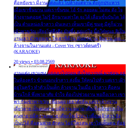
คือหยังเขา มีงานแต่งแล้ว ไปล้างแต่จาน ดั่งถูกประหาร
เมื่อเขาชื่นบาน แต่เราขื่นขม โอ้ รัก ลอยลม ไม่สม ดัง ใจ
ล้างจานคอยคู่ ไม่รู้ อีกนานเท่าใด จะได้ เลื่อนขั้นบันได ได้
เป็น ตำแหน่งเจ้าสาว มันเหงา เห็นเขามีคู่ ซมดู มีคู่ก็ม่วน
เข้าพาขวัญ เสียงโห่ตึงตึง มันซึ้ง อยู่แก่ใจ มื้อใด๋หนอ สิเป็น
งานเฮา มัวซอยเขา ใจเฮาซิด้าน มันทรมาน จับจาน เอย…
ล้างจานในงานแต่ง - Cover Ver. (ซาวด์ดนตรี)
(KARAOKE)
20 views • 03.08.2569
งานแต่ง เขาแซง แย่งเอาไปก่อน หัวใจอาวรณ์ มาซ่อน อยู่
ในห้องครัว ข้างนอกเจ้าสาว ส่งยิ้ม ให้คนไปทั่ว แต่เรา เฝ้า
อยู่ในครัว ทำตัวเป็นเด็ก ล้างจาน ในเมื่อ เจ้าสาว คือคน
บ้านใกล้ พึ่งพาอาศัย จำใจ ต้องไปช่วยงาน พอถึงเวลา เขา
พา กันเข้าพาขวัญ เพื่อนฝูง เฮฮาดังลั่น แต่เราล้างจาน
เดียวดาย เป็นคนพ่าย บ่มีความหมาย เคียงใจเจ้าบ่าว เป็น
คนพ่าย บ่มีความหมาย เคียงใจเจ้าบ่าว เพื่อนเจ้าสาว ยัง
เป็นบ่ได้ คือคนพ่าย ฮักคน ไม่มีใครสน เขาไม่เห็นคน ที่อยู่