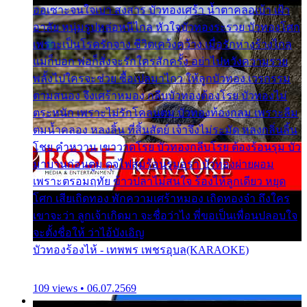
ออเซาะจนใจเบา สงสาร บัวทองเศร้า น้ำตาคลอเบ้า เฝ้า
อาลัย หนุ่มรูปหล่อหนีไกล หัวใจบัวทองระรวย บัวทองโศก
เพราะเป็นโรครักจาง ชีวิตเคว้งคว้าง เมื่อรักห่างร้างไกล
แม่ก็บอก พ่อก็สั่งจะรักใครสักครั้ง อย่าไปหวังความรวย
พลั้งไปใครจะช่วย ซื้อเปลมาไกว ให้ลูกบัวทอง เวรกรรม
ตามสนอง จึงเศร้าหมอง กลีบบัวทองต้องโรย บัวทองไม่
ตระหนัก เพราะไม่รักโคลนตม บัวทองท้องกลม เพราะลืม
ตมน้ำคลอง หลงลิ้น ที่สิ้นสัตย์ เจ้าจึงไม่ระมัด หลงกลิ่นลิ้น
โชย คำหวาน เขาวาดโรย บัวทองกลีบโรย ต้องร้อนรุม บัว
มาบานก่อนตูม ดุจไฟสุมร้อนรุมอุรา บัวทองผ่ายผอม
เพราะตรอมฤทัย ข้าวปลาไม่สนใจ ร้องไห้ลูกเดียว หยุด
โศก เสียเถิดทอง พักความเศร้าหมอง เถิดทองจ๋า ถึงใคร
เขาจะว่า ลูกเจ้าเกิดมา จะชื่อว่าไง พี่ขอเป็นเพื่อนปลอบใจ
จะตั้งชื่อให้ ว่าไอ้บังเอิญ
บัวทองร้องไห้ - เทพพร เพชรอุบล(KARAOKE)
109 views • 06.07.2569