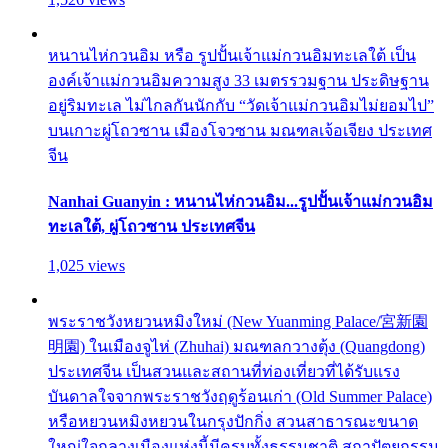
หนานไห่กวนอิม หรือ รูปปั้นเจ้าแม่กวนอิมทะเลใต้ เป็น
องค์เจ้าแม่กวนอิมความสูง 33 เมตรรวมฐาน ประดิษฐาน
อยู่ริมทะเล ไม่ไกลกันนักกับ “วัดเจ้าแม่กวนอิมไม่ยอมไป”
บนเกาะผู่โถวซาน เมืองโจวซาน มณฑลเจ้อเจียง ประเทศ
จีน
Nanhai Guanyin : หนานไห่กวนอิม...รูปปั้นเจ้าแม่กวนอิม
ทะเลใต้, ผู่โถวซาน ประเทศจีน
1,025 views
พระราชวังหยวนหมิงใหม่ (New Yuanming Palace/宮新園
明園) ในเมืองจูไห่ (Zhuhai) มณฑลกวางตุ้ง (Quangdong)
ประเทศจีน เป็นสวนและสถานที่ท่องเที่ยวที่ได้รับแรง
บันดาลใจจากพระราชวังฤดูร้อนเก่า (Old Summer Palace)
หรือหยวนหมิงหยวนในกรุงปักกิ่ง สวนสาธารณะขนาด
ใหญ่ใจกลางเมืองแห่งนี้มีครบทั้งธรรมชาติ สถาปัตยกรรม