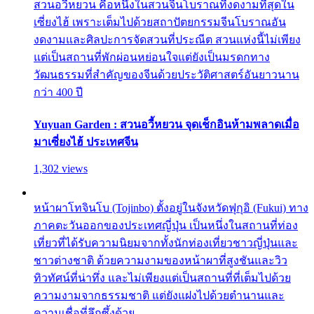
สวนอวี้หยวน คือหนึ่งในสวนจีนโบราณที่งดงามที่สุดใน
เซี่ยงไฮ้ เพราะเต็มไปด้วยสถาปัตยกรรมจีนโบราณอัน
งดงามและศิลปะการจัดสวนที่ประณีต สวนแห่งนี้ไม่เพียง
แต่เป็นสถานที่พักผ่อนหย่อนใจแต่ยังเป็นมรดกทาง
วัฒนธรรมที่สำคัญของจีนด้วยประวัติศาสตร์อันยาวนาน
กว่า 400 ปี
Yuyuan Garden : สวนอวี้หยวน จุดเช็กอินห้ามพลาดเมื่อ
มาเซี่ยงไฮ้ ประเทศจีน
1,302 views
หน้าผาโทจินโบ (Tojinbo) ตั้งอยู่ในจังหวัดฟุกุอิ (Fukui) ทาง
ภาคตะวันออกของประเทศญี่ปุ่น เป็นหนึ่งในสถานที่ท่อง
เที่ยวที่ได้รับความนิยมจากทั้งนักท่องเที่ยวชาวญี่ปุ่นและ
ชาวต่างชาติ ด้วยความงามของหน้าผาที่สูงชันและวิว
ทิวทัศน์ที่น่าทึ่ง และไม่เพียงแต่เป็นสถานที่ที่เต็มไปด้วย
ความงามจากธรรมชาติ แต่ยังแฝงไปด้วยตำนานและ
ความเชื่อที่ลึกซึ้งด้วย