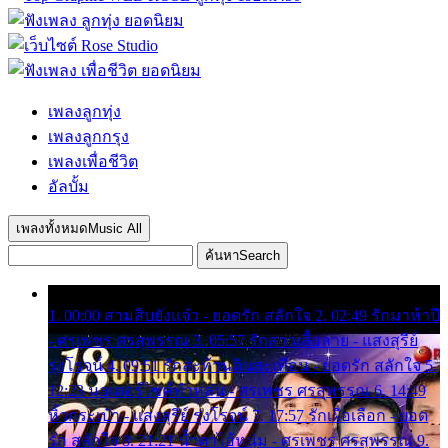
เพลงลูกทุ่ง
เพลงลูกกรุง
เพลงเพื่อชีวิต
อัลบั้ม
เพลงทั้งหมด
Music All
ค้นหา
Search
1. 00:00 สามสิบยังแจ๋ว - ยอดรัก สลักใจ 2. 02:49 รักมาห้าปี
- ศรเพชร ศรสุพรรณ 3. 05:57 รักสาวเสื้อลาย - แสงสุรีย์
รุ่งโรจน์ 4. 09:51 รักสะท้านดินสะเทือน - ยอดรัก สลักใจ 5.
12:23 มอเตอร์ไซค์ทำหล่น - ศรเพชร ศรสุพรรณ 6. 14:49
หิ้วกระเป๋า - แสงสุรีย์ รุ่งโรจน์ 7. 17:57 รักเผื่อเลือก - ยอด
รัก สลักใจ 8. 21:21 น้ำตาไอ้หนุ่ม - ศรเพชร ศรสุพรรณ 9.