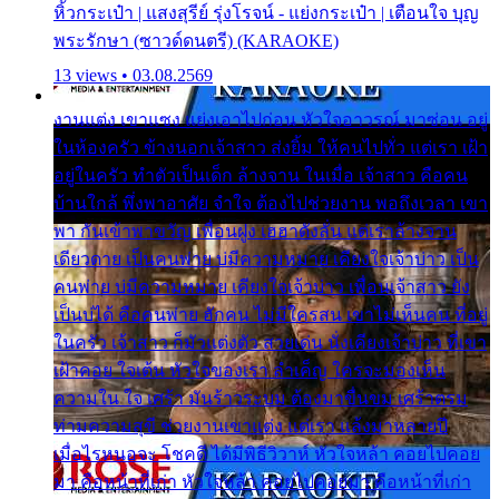
หิ้วกระเป๋า | แสงสุรีย์ รุ่งโรจน์ - แย่งกระเป๋า | เตือนใจ บุญ
พระรักษา (ซาวด์ดนตรี) (KARAOKE)
13 views • 03.08.2569
งานแต่ง เขาแซง แย่งเอาไปก่อน หัวใจอาวรณ์ มาซ่อน อยู่
ในห้องครัว ข้างนอกเจ้าสาว ส่งยิ้ม ให้คนไปทั่ว แต่เรา เฝ้า
อยู่ในครัว ทำตัวเป็นเด็ก ล้างจาน ในเมื่อ เจ้าสาว คือคน
บ้านใกล้ พึ่งพาอาศัย จำใจ ต้องไปช่วยงาน พอถึงเวลา เขา
พา กันเข้าพาขวัญ เพื่อนฝูง เฮฮาดังลั่น แต่เราล้างจาน
เดียวดาย เป็นคนพ่าย บ่มีความหมาย เคียงใจเจ้าบ่าว เป็น
คนพ่าย บ่มีความหมาย เคียงใจเจ้าบ่าว เพื่อนเจ้าสาว ยัง
เป็นบ่ได้ คือคนพ่าย ฮักคน ไม่มีใครสน เขาไม่เห็นคน ที่อยู่
ในครัว เจ้าสาว ก็มัวแต่งตัว สวยเด่น นั่งเคียงเจ้าบ่าว ที่เขา
เฝ้าคอย ใจเต้น หัวใจของเรา ลำเค็ญ ใครจะมองเห็น
ความใน ใจ เศร้า มันร้าวระบม ต้องมาขื่นขม เศร้าตรม
ท่ามความสุขี ช่วยงานเขาแต่ง แต่เรา แล้งมาหลายปี
เมื่อไรหนอจะ โชคดี ได้มีพิธีวิวาห์ หัวใจหล้า คอยไปคอย
มา คือหน้าที่เก่า หัวใจหล้า คอยไปคอยมา คือหน้าที่เก่า