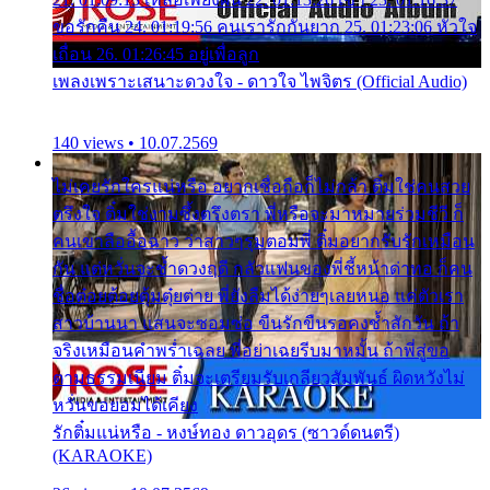
ขอรักคืน 24. 01:19:56 คนเรารักกันยาก 25. 01:23:06 หัวใจ
เถื่อน 26. 01:26:45 อยู่เพื่อลูก
เพลงเพราะเสนาะดวงใจ - ดาวใจ ไพจิตร (Official Audio)
140 views • 10.07.2569
ไม่เคยรักใครแน่หรือ อยากเชื่อถือก็ไม่กล้า ติ๋มใช่คนสวย
ตรึงใจ ติ๋มใช่งามซึ้งตรึงตรา พี่หรือจะมาหมายร่วมชีวี ก็
คนเขาลืออื้อฉาว ว่าสาวๆรุมตอมพี่ ติ๋มอยากรับรักเหมือน
กัน แต่หวั่นจะช้ำดวงฤดี กลัวแฟนของพี่ชี้หน้าด่าทอ ก็คน
ชื่อต๋อยต้อยตุ้มตุ๋ยต่าย พี่ยังลืมได้ง่ายๆเลยหนอ แค่ตัวเรา
สาวบ้านนา แสนจะซอมซ่อ ขืนรักขืนรอคงช้ำสักวัน ถ้า
จริงเหมือนคำพร่ำเฉลย พี่อย่าเฉยรีบมาหมั้น ถ้าพี่สู่ขอ
ตามธรรมเนียม ติ๋มจะเตรียมรับเกลียวสัมพันธ์ ผิดหวังไม่
หวั่นขอยอมได้เคียง
รักติ๋มแน่หรือ - หงษ์ทอง ดาวอุดร (ซาวด์ดนตรี)
(KARAOKE)