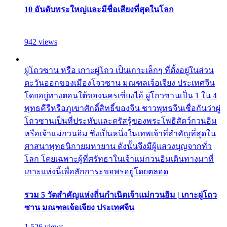
10 อันดับพระใหญ่และมีชื่อเสียงที่สุดในโลก
942 views
ผู่โถวซาน หรือ เกาะผู่โถว เป็นเกาะเล็กๆ ที่ตั้งอยู่ในส่วน
ตะวันออกของเมืองโจวซาน มณฑลเจ้อเจียง ประเทศจีน
โดยอยู่ทางตอนใต้ของนครเซี่ยงไฮ้ ผู่โถวซานเป็น 1 ใน 4
พุทธคีรีหรือภูเขาศักดิ์สิทธิ์ของจีน ชาวพุทธจีนเชื่อกันว่าผู่
โถวซานเป็นที่ประทับและตรัสรู้ของพระโพธิสัตว์กวนอิม
หรือเจ้าแม่กวนอิม ซึ่งเป็นหนึ่งในเทพเจ้าที่สำคัญที่สุดใน
ศาสนาพุทธนิกายมหายาน ดังนั้นจึงมีผู้แสวงบุญจากทั่ว
โลก โดยเฉพาะผู้ที่ศรัทธาในเจ้าแม่กวนอิมเดินทางมาที่
เกาะแห่งนี้เพื่อสักการะขอพรอยู่โดยตลอด
รวม 5 วัดสำคัญแห่งถิ่นกำเนิดเจ้าแม่กวนอิม | เกาะผู่โถว
ซาน มณฑลเจ้อเจียง ประเทศจีน
1,526 views