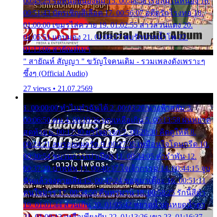
00:45:25 รอหน่อยน้องติ๋ม 15. 00:48:56 เรือล่มในหนอง 16.
00:51:43 บัตรเชิญสีเลือด 17. 00:56:07 อดีตรักโรงทอ 18.
01:00:00 เขมรไล่ควาย 19. 01:02:55 สาวสวนแตง 20.
01:05:51 แอบมอง 21. 01:09:27 พบรักปากน้ำโพ 22.
01:13:06 สายัณห์เมา
" สายัณห์ สัญญา " ขวัญใจคนเดิม - รวมเพลงดังเพราะๆ
ซึ้งๆ (Official Audio)
27 views • 21.07.2569
1. 00:00:00 ทำไมทำฉันได้ 2. 00:03:20 นางฟ้าสลัม 3.
00:06:50 คน 4. 00:10:36 บุญเหลือเกิน 5. 00:13:58 ฝนหยาด
สุดท้าย 6. 00:17:30 ยาใจยาจก 7. 00:20:30 คิดดูให้ดี 8.
00:24:21 ลบรอยแผลรัก 9. 00:27:35 เหมือนใจโดนกรีด 10.
00:30:54 ขบวนการเปาเปียว 11. 00:34:05 คำรำพัน 12.
00:37:20 ปาหนัน 13. 00:40:37 ใจเจ้ากรรม 14. 00:44:15 จูบ
ฉันแล้วจงตายเสีย 15. 00:47:24 ขอสูมาเต๊อะ 16. 00:51:11
คนใจมาร 17. 00:54:50 คืนทรมาน 18. 00:58:25 รักนี้สีดำ
19. 01:01:44 ส่วนเกิน 20. 01:05:42 หยาดน้ำฝนหยดน้ำตา
21. 01:09:13 เหลือเพียงฝัน 22. 01:13:26 เขา 23. 01:16:37