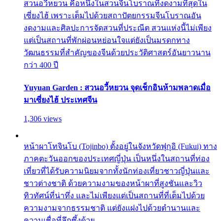
สวนอวี้หยวน คือหนึ่งในสวนจีนโบราณที่งดงามที่สุดใน
เซี่ยงไฮ้ เพราะเต็มไปด้วยสถาปัตยกรรมจีนโบราณอัน
งดงามและศิลปะการจัดสวนที่ประณีต สวนแห่งนี้ไม่เพียง
แต่เป็นสถานที่พักผ่อนหย่อนใจแต่ยังเป็นมรดกทาง
วัฒนธรรมที่สำคัญของจีนด้วยประวัติศาสตร์อันยาวนาน
กว่า 400 ปี
Yuyuan Garden : สวนอวี้หยวน จุดเช็กอินห้ามพลาดเมื่อ
มาเซี่ยงไฮ้ ประเทศจีน
1,306 views
หน้าผาโทจินโบ (Tojinbo) ตั้งอยู่ในจังหวัดฟุกุอิ (Fukui) ทาง
ภาคตะวันออกของประเทศญี่ปุ่น เป็นหนึ่งในสถานที่ท่อง
เที่ยวที่ได้รับความนิยมจากทั้งนักท่องเที่ยวชาวญี่ปุ่นและ
ชาวต่างชาติ ด้วยความงามของหน้าผาที่สูงชันและวิว
ทิวทัศน์ที่น่าทึ่ง และไม่เพียงแต่เป็นสถานที่ที่เต็มไปด้วย
ความงามจากธรรมชาติ แต่ยังแฝงไปด้วยตำนานและ
ความเชื่อที่ลึกซึ้งด้วย