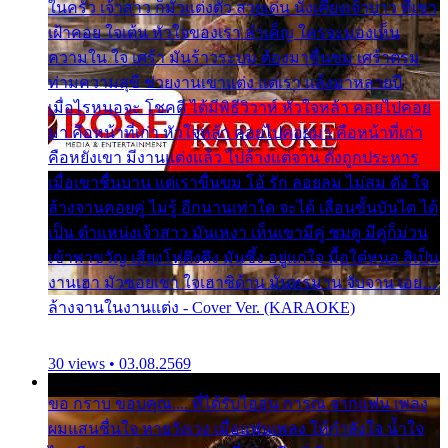
ในครัว เจ้าสาว ก็มัวแต่งตัว สวยเด่น นั่งเคียงเจ้าบ่าว ที่เขา
เฝ้าคอย ใจเต้น หัวใจของเรา ลำเค็ญ ใครจะมองเห็น
ความใน ใจ เศร้า มันร้าวระบม ต้องมาขื่นขม เศร้าตรม
ท่ามความสุขี ช่วยงานเขาแต่ง แต่เรา แล้งมาหลายปี
เมื่อไรหนอจะ โชคดี ได้มีพิธีวิวาห์ หัวใจหล้า คอยไปคอย
มา คือหน้าที่เก่า หัวใจหล้า คอยไปคอยมา คือหน้าที่เก่า
คือหยังเขา มีงานแต่งแล้ว ไปล้างแต่จาน ดั่งถูกประหาร
เมื่อเขาชื่นบาน แต่เราขื่นขม โอ้ รัก ลอยลม ไม่สม ดัง ใจ
ล้างจานคอยคู่ ไม่รู้ อีกนานเท่าใด จะได้ เลื่อนขั้นบันได ได้
เป็น ตำแหน่งเจ้าสาว มันเหงา เห็นเขามีคู่ ซมดู มีคู่ก็ม่วน
เข้าพาขวัญ เสียงโห่ตึงตึง มันซึ้ง อยู่แก่ใจ มื้อใด๋หนอ สิเป็น
งานเฮา มัวซอยเขา ใจเฮาซิด้าน มันทรมาน จับจาน เอย…
ล้างจานในงานแต่ง - Cover Ver. (KARAOKE)
30 views • 03.08.2569
ขอ กราบ ขอบคุณ.... ที่ได้รับไออุ่น การุณ จากแฟน เพลง
ผมแสนชื่นใจ หายวังเวง เมื่อแฟนเพลง ให้กำลังใจ น้ำใจ