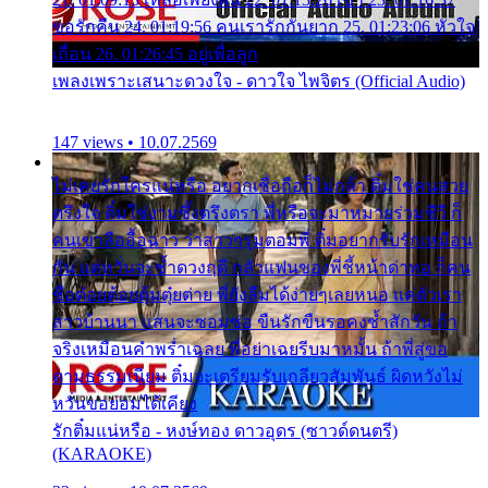
ขอรักคืน 24. 01:19:56 คนเรารักกันยาก 25. 01:23:06 หัวใจ
เถื่อน 26. 01:26:45 อยู่เพื่อลูก
เพลงเพราะเสนาะดวงใจ - ดาวใจ ไพจิตร (Official Audio)
147 views • 10.07.2569
ไม่เคยรักใครแน่หรือ อยากเชื่อถือก็ไม่กล้า ติ๋มใช่คนสวย
ตรึงใจ ติ๋มใช่งามซึ้งตรึงตรา พี่หรือจะมาหมายร่วมชีวี ก็
คนเขาลืออื้อฉาว ว่าสาวๆรุมตอมพี่ ติ๋มอยากรับรักเหมือน
กัน แต่หวั่นจะช้ำดวงฤดี กลัวแฟนของพี่ชี้หน้าด่าทอ ก็คน
ชื่อต๋อยต้อยตุ้มตุ๋ยต่าย พี่ยังลืมได้ง่ายๆเลยหนอ แค่ตัวเรา
สาวบ้านนา แสนจะซอมซ่อ ขืนรักขืนรอคงช้ำสักวัน ถ้า
จริงเหมือนคำพร่ำเฉลย พี่อย่าเฉยรีบมาหมั้น ถ้าพี่สู่ขอ
ตามธรรมเนียม ติ๋มจะเตรียมรับเกลียวสัมพันธ์ ผิดหวังไม่
หวั่นขอยอมได้เคียง
รักติ๋มแน่หรือ - หงษ์ทอง ดาวอุดร (ซาวด์ดนตรี)
(KARAOKE)