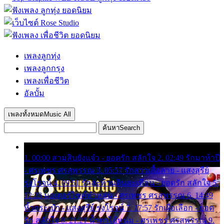
เพลงลูกทุ่ง
เพลงลูกกรุง
เพลงเพื่อชีวิต
อัลบั้ม
เพลงทั้งหมด
Music All
ค้นหา
Search
1. 00:00 สามสิบยังแจ๋ว - ยอดรัก สลักใจ 2. 02:49 รักมาห้าปี
- ศรเพชร ศรสุพรรณ 3. 05:57 รักสาวเสื้อลาย - แสงสุรีย์
รุ่งโรจน์ 4. 09:51 รักสะท้านดินสะเทือน - ยอดรัก สลักใจ 5.
12:23 มอเตอร์ไซค์ทำหล่น - ศรเพชร ศรสุพรรณ 6. 14:49
หิ้วกระเป๋า - แสงสุรีย์ รุ่งโรจน์ 7. 17:57 รักเผื่อเลือก - ยอด
รัก สลักใจ 8. 21:21 น้ำตาไอ้หนุ่ม - ศรเพชร ศรสุพรรณ 9.