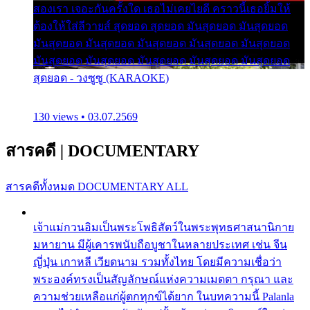
สองเรา เจอะกันครั้งใด เธอไม่เคยไยดี คราวนี้เธอยิ้มให้
ต้องให้ใส่ลีวายส์ สุดยอด สุดยอด มันสุดยอด มันสุดยอด
มันสุดยอด มันสุดยอด มันสุดยอด มันสุดยอด มันสุดยอด
มันสุดยอด มันสุดยอด มันสุดยอด มันสุดยอด มันสุดยอด
สุดยอด - วงซูซู (KARAOKE)
130 views • 03.07.2569
สารคดี
|
DOCUMENTARY
สารคดีทั้งหมด
DOCUMENTARY ALL
เจ้าแม่กวนอิมเป็นพระโพธิสัตว์ในพระพุทธศาสนานิกาย
มหายาน มีผู้เคารพนับถือบูชาในหลายประเทศ เช่น จีน
ญี่ปุ่น เกาหลี เวียดนาม รวมทั้งไทย โดยมีความเชื่อว่า
พระองค์ทรงเป็นสัญลักษณ์แห่งความเมตตา กรุณา และ
ความช่วยเหลือแก่ผู้ตกทุกข์ได้ยาก ในบทความนี้ Palanla