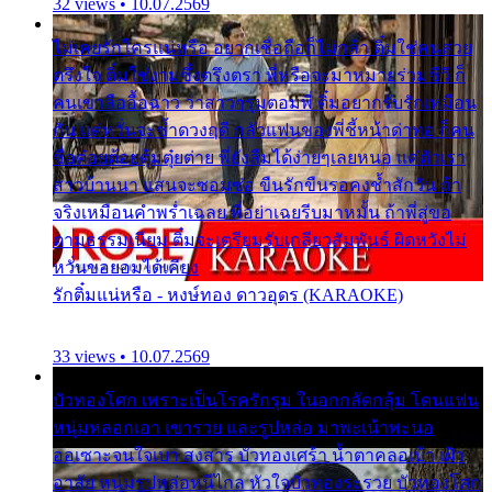
32 views • 10.07.2569
ไม่เคยรักใครแน่หรือ อยากเชื่อถือก็ไม่กล้า ติ๋มใช่คนสวย
ตรึงใจ ติ๋มใช่งามซึ้งตรึงตรา พี่หรือจะมาหมายร่วมชีวี ก็
คนเขาลืออื้อฉาว ว่าสาวๆรุมตอมพี่ ติ๋มอยากรับรักเหมือน
กัน แต่หวั่นจะช้ำดวงฤดี กลัวแฟนของพี่ชี้หน้าด่าทอ ก็คน
ชื่อต๋อยต้อยตุ้มตุ๋ยต่าย พี่ยังลืมได้ง่ายๆเลยหนอ แค่ตัวเรา
สาวบ้านนา แสนจะซอมซ่อ ขืนรักขืนรอคงช้ำสักวัน ถ้า
จริงเหมือนคำพร่ำเฉลย พี่อย่าเฉยรีบมาหมั้น ถ้าพี่สู่ขอ
ตามธรรมเนียม ติ๋มจะเตรียมรับเกลียวสัมพันธ์ ผิดหวังไม่
หวั่นขอยอมได้เคียง
รักติ๋มแน่หรือ - หงษ์ทอง ดาวอุดร (KARAOKE)
33 views • 10.07.2569
บัวทองโศก เพราะเป็นโรครักรุม ในอกกลัดกลุ้ม โดนแฟน
หนุ่มหลอกเอา เขารวย และรูปหล่อ มาพะเน้าพะนอ
ออเซาะจนใจเบา สงสาร บัวทองเศร้า น้ำตาคลอเบ้า เฝ้า
อาลัย หนุ่มรูปหล่อหนีไกล หัวใจบัวทองระรวย บัวทองโศก