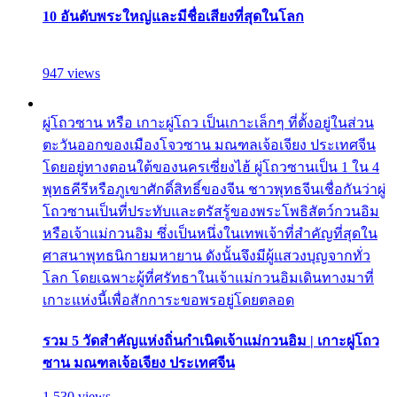
10 อันดับพระใหญ่และมีชื่อเสียงที่สุดในโลก
947 views
ผู่โถวซาน หรือ เกาะผู่โถว เป็นเกาะเล็กๆ ที่ตั้งอยู่ในส่วน
ตะวันออกของเมืองโจวซาน มณฑลเจ้อเจียง ประเทศจีน
โดยอยู่ทางตอนใต้ของนครเซี่ยงไฮ้ ผู่โถวซานเป็น 1 ใน 4
พุทธคีรีหรือภูเขาศักดิ์สิทธิ์ของจีน ชาวพุทธจีนเชื่อกันว่าผู่
โถวซานเป็นที่ประทับและตรัสรู้ของพระโพธิสัตว์กวนอิม
หรือเจ้าแม่กวนอิม ซึ่งเป็นหนึ่งในเทพเจ้าที่สำคัญที่สุดใน
ศาสนาพุทธนิกายมหายาน ดังนั้นจึงมีผู้แสวงบุญจากทั่ว
โลก โดยเฉพาะผู้ที่ศรัทธาในเจ้าแม่กวนอิมเดินทางมาที่
เกาะแห่งนี้เพื่อสักการะขอพรอยู่โดยตลอด
รวม 5 วัดสำคัญแห่งถิ่นกำเนิดเจ้าแม่กวนอิม | เกาะผู่โถว
ซาน มณฑลเจ้อเจียง ประเทศจีน
1,530 views