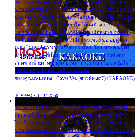
ไมตรี จากแฟนเพลง ทุกทุกที่ ปราณีหลั่งไหล ผมขอฝาก
นาม ยอดรักเอาไว้ โปรดเป็นแรงใจ อย่างนี้เรื่อยไป ขอ อยู่
คู่แฟนเพลง ไม่เคยคิดว่าเก่ง หรือดังกว่าใคร..ใคร พระคุณ
ผู้ฟัง เท่านั้นยิ่งใหญ่ ที่เป็นแรงใจ ให้ผมดังมา.. ขอ องค์เท
วา สถิตฟากฟ้ายิ่งใหญ่ คุ้มภัยให้ท่าน เถิดหนา ขอจงเชื่อ
ใจ ไว้เถิดว่า ตราบชั่วชีวา ไม่ลืมแฟนเพลง ขอ อยู่คู่แฟน
เพลง ไม่เคยคิดว่าเก่ง หรือดังกว่าใคร..ใคร พระคุณผู้ฟัง
เท่านั้นยิ่งใหญ่ ที่เป็นแรงใจ ให้ผมดังมา.. ขอ องค์เทวา
สถิตฟากฟ้ายิ่งใหญ่ คุ้มภัยให้ท่าน เถิดหนา ขอจงเชื่อใจ ไว้
เถิดว่า ตราบชั่วชีวา ไม่ลืมแฟนเพลง
ขอบคุณแฟนเพลง - Cover Ver. (ซาวด์ดนตรี) (KARAOKE)
34 views • 31.07.2569
ขอ กราบ ขอบคุณ.... ที่ได้รับไออุ่น การุณ จากแฟน เพลง
ผมแสนชื่นใจ หายวังเวง เมื่อแฟนเพลง ให้กำลังใจ น้ำใจ
ไมตรี จากแฟนเพลง ทุกทุกที่ ปราณีหลั่งไหล ผมขอฝาก
นาม ยอดรักเอาไว้ โปรดเป็นแรงใจ อย่างนี้เรื่อยไป ขอ อยู่