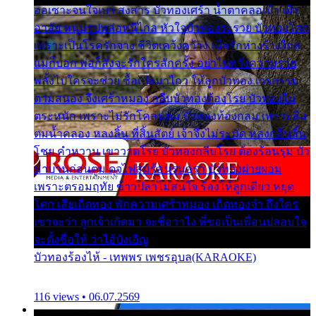
ออเซาะจนใจเบา สงสาร บัวทองเศร้า น้ำตาคลอเบ้า เฝ้า
อาลัย หนุ่มรูปหล่อหนีไกล หัวใจบัวทองระรวย บัวทองโศก
เพราะเป็นโรครักจาง ชีวิตเคว้งคว้าง เมื่อรักห่างร้างไกล
แม่ก็บอก พ่อก็สั่งจะรักใครสักครั้ง อย่าไปหวังความรวย
พลั้งไปใครจะช่วย ซื้อเปลมาไกว ให้ลูกบัวทอง เวรกรรม
ตามสนอง จึงเศร้าหมอง กลีบบัวทองต้องโรย บัวทองไม่
ตระหนัก เพราะไม่รักโคลนตม บัวทองท้องกลม เพราะลืม
ตมน้ำคลอง หลงลิ้น ที่สิ้นสัตย์ เจ้าจึงไม่ระมัด หลงกลิ่นลิ้น
โชย คำหวาน เขาวาดโรย บัวทองกลีบโรย ต้องร้อนรุม บัว
มาบานก่อนตูม ดุจไฟสุมร้อนรุมอุรา บัวทองผ่ายผอม
เพราะตรอมฤทัย ข้าวปลาไม่สนใจ ร้องไห้ลูกเดียว หยุด
โศก เสียเถิดทอง พักความเศร้าหมอง เถิดทองจ๋า ถึงใคร
เขาจะว่า ลูกเจ้าเกิดมา จะชื่อว่าไง พี่ขอเป็นเพื่อนปลอบใจ
จะตั้งชื่อให้ ว่าไอ้บังเอิญ
บัวทองร้องไห้ - เทพพร เพชรอุบล(KARAOKE)
116 views • 06.07.2569