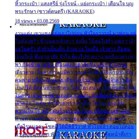
หิ้วกระเป๋า | แสงสุรีย์ รุ่งโรจน์ - แย่งกระเป๋า | เตือนใจ บุญ
พระรักษา (ซาวด์ดนตรี) (KARAOKE)
18 views • 03.08.2569
งานแต่ง เขาแซง แย่งเอาไปก่อน หัวใจอาวรณ์ มาซ่อน อยู่
ในห้องครัว ข้างนอกเจ้าสาว ส่งยิ้ม ให้คนไปทั่ว แต่เรา เฝ้า
อยู่ในครัว ทำตัวเป็นเด็ก ล้างจาน ในเมื่อ เจ้าสาว คือคน
บ้านใกล้ พึ่งพาอาศัย จำใจ ต้องไปช่วยงาน พอถึงเวลา เขา
พา กันเข้าพาขวัญ เพื่อนฝูง เฮฮาดังลั่น แต่เราล้างจาน
เดียวดาย เป็นคนพ่าย บ่มีความหมาย เคียงใจเจ้าบ่าว เป็น
คนพ่าย บ่มีความหมาย เคียงใจเจ้าบ่าว เพื่อนเจ้าสาว ยัง
เป็นบ่ได้ คือคนพ่าย ฮักคน ไม่มีใครสน เขาไม่เห็นคน ที่อยู่
ในครัว เจ้าสาว ก็มัวแต่งตัว สวยเด่น นั่งเคียงเจ้าบ่าว ที่เขา
เฝ้าคอย ใจเต้น หัวใจของเรา ลำเค็ญ ใครจะมองเห็น
ความใน ใจ เศร้า มันร้าวระบม ต้องมาขื่นขม เศร้าตรม
ท่ามความสุขี ช่วยงานเขาแต่ง แต่เรา แล้งมาหลายปี
เมื่อไรหนอจะ โชคดี ได้มีพิธีวิวาห์ หัวใจหล้า คอยไปคอย
มา คือหน้าที่เก่า หัวใจหล้า คอยไปคอยมา คือหน้าที่เก่า