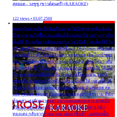
สุดยอด - วงซูซู (ซาวด์ดนตรี) (KARAOKE)
122 views • 03.07.2569
พ่อส่งเงินสามพัน ให้ฉันเรียนราม ได้อีกสักสามพัน ฉันคง
บ๊าย บาย จะไปซื้อกางเกงยีนส์ ลีวายส์มาใส่ เพราะเราเป็น
เด็กใต้ ลีวายส์อย่างเดียว อยากจะโชว์ถึงหิวโซ เด็กใต้ก็ไม่
หวั่น ตกตัวละหลายพัน กัดฟันซื้อมา ให้เด็กเทพเหลียวมอง
และต้องรู้ว่า เด็กใต้ไม่ธรรมดา แต่สุดยอด เดินโยกย้ายเย
ยวน กวนโอ๊ยพอได้ เพราะว่านุ่งลีวายส์ ตัวใหม่ใส่มา เดิน
เข้ามหาลัย จิ๊กโก๊มองหน้า ท่าจะมีปัญหา ไม่พอใจ ได้เป็น
เรื่องแน่นอน แต่ฉันไม่หวั่น เลยแหลงใต้ถามมัน ว่ามัน
พรั่นพรือ มันตอบว่าไม่พรื่อ เปลี่ยนเป็นยิ้มให้ เจอะเด็กใต้
ด้วยกัน ก็เลยรอด สุดยอด สุดยอด สุดยอด มันสุดยอด สุด
ยอด สุดยอด สุดยอด มันสุดยอด แอบหลงรักสาวราม ที่พัก
ห้องเช่า เธอผิวขาวผมยาว ปากแดงแหลงกลาง ถูกสเป็ก
จริงเธอ อยู่ห้องข้างข้าง อยากเข้าไปแหลงกลาง กลัว
ทองแดง กลับจากรามมาเจอ เธอมาซื้อข้าว แต่ก่อนนั้น