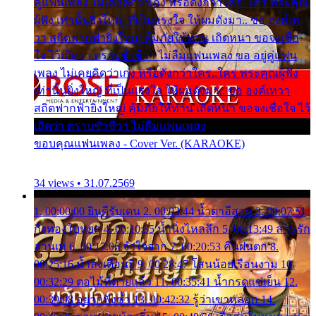
คู่แฟนเพลง ไม่เคยคิดว่าเก่ง หรือดังกว่าใคร..ใคร พระคุณ
ผู้ฟัง เท่านั้นยิ่งใหญ่ ที่เป็นแรงใจ ให้ผมดังมา.. ขอ องค์เท
วา สถิตฟากฟ้ายิ่งใหญ่ คุ้มภัยให้ท่าน เถิดหนา ขอจงเชื่อ
ใจ ไว้เถิดว่า ตราบชั่วชีวา ไม่ลืมแฟนเพลง ขอ อยู่คู่แฟน
เพลง ไม่เคยคิดว่าเก่ง หรือดังกว่าใคร..ใคร พระคุณผู้ฟัง
เท่านั้นยิ่งใหญ่ ที่เป็นแรงใจ ให้ผมดังมา.. ขอ องค์เทวา
สถิตฟากฟ้ายิ่งใหญ่ คุ้มภัยให้ท่าน เถิดหนา ขอจงเชื่อใจ ไว้
เถิดว่า ตราบชั่วชีวา ไม่ลืมแฟนเพลง
ขอบคุณแฟนเพลง - Cover Ver. (KARAOKE)
34 views • 31.07.2569
1. 00:00:00 ยินดีรับเดน 2. 00:03:44 น้ำตาอีสาน 3. 00:07:51
กิ่งทองใบหยก 4. 00:10:35 น้ำนิ่งไหลลึก 5. 00:13:49 ลานรัก
ลานเท 6. 00:17:06 จำใจจาก 7. 00:20:53 คืนฝนตก 8.
00:25:16 น้ำลงเดือนยี่ 9. 00:28:47 โสนน้อยเรือนงาม 10.
00:32:29 ตอไม้ที่ตายแล้ว 11. 00:35:41 น้ำกรดแช่เย็น 12.
00:39:08 อยากฟังซ้ำ 13. 00:42:32 รู้ว่าเขาหลอก 14.