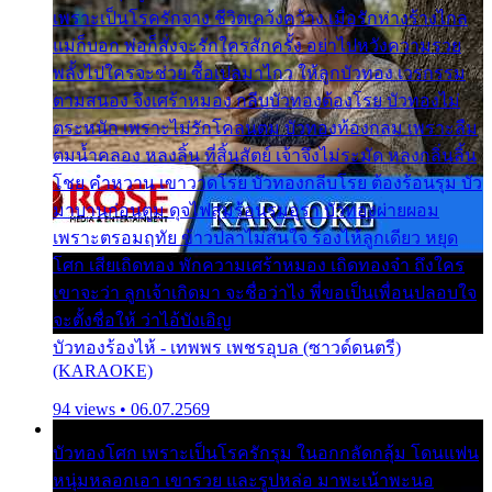
เพราะเป็นโรครักจาง ชีวิตเคว้งคว้าง เมื่อรักห่างร้างไกล
แม่ก็บอก พ่อก็สั่งจะรักใครสักครั้ง อย่าไปหวังความรวย
พลั้งไปใครจะช่วย ซื้อเปลมาไกว ให้ลูกบัวทอง เวรกรรม
ตามสนอง จึงเศร้าหมอง กลีบบัวทองต้องโรย บัวทองไม่
ตระหนัก เพราะไม่รักโคลนตม บัวทองท้องกลม เพราะลืม
ตมน้ำคลอง หลงลิ้น ที่สิ้นสัตย์ เจ้าจึงไม่ระมัด หลงกลิ่นลิ้น
โชย คำหวาน เขาวาดโรย บัวทองกลีบโรย ต้องร้อนรุม บัว
มาบานก่อนตูม ดุจไฟสุมร้อนรุมอุรา บัวทองผ่ายผอม
เพราะตรอมฤทัย ข้าวปลาไม่สนใจ ร้องไห้ลูกเดียว หยุด
โศก เสียเถิดทอง พักความเศร้าหมอง เถิดทองจ๋า ถึงใคร
เขาจะว่า ลูกเจ้าเกิดมา จะชื่อว่าไง พี่ขอเป็นเพื่อนปลอบใจ
จะตั้งชื่อให้ ว่าไอ้บังเอิญ
บัวทองร้องไห้ - เทพพร เพชรอุบล (ซาวด์ดนตรี)
(KARAOKE)
94 views • 06.07.2569
บัวทองโศก เพราะเป็นโรครักรุม ในอกกลัดกลุ้ม โดนแฟน
หนุ่มหลอกเอา เขารวย และรูปหล่อ มาพะเน้าพะนอ