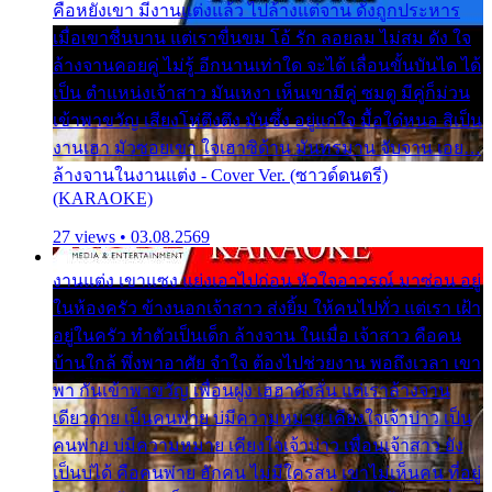
คือหยังเขา มีงานแต่งแล้ว ไปล้างแต่จาน ดั่งถูกประหาร
เมื่อเขาชื่นบาน แต่เราขื่นขม โอ้ รัก ลอยลม ไม่สม ดัง ใจ
ล้างจานคอยคู่ ไม่รู้ อีกนานเท่าใด จะได้ เลื่อนขั้นบันได ได้
เป็น ตำแหน่งเจ้าสาว มันเหงา เห็นเขามีคู่ ซมดู มีคู่ก็ม่วน
เข้าพาขวัญ เสียงโห่ตึงตึง มันซึ้ง อยู่แก่ใจ มื้อใด๋หนอ สิเป็น
งานเฮา มัวซอยเขา ใจเฮาซิด้าน มันทรมาน จับจาน เอย…
ล้างจานในงานแต่ง - Cover Ver. (ซาวด์ดนตรี)
(KARAOKE)
27 views • 03.08.2569
งานแต่ง เขาแซง แย่งเอาไปก่อน หัวใจอาวรณ์ มาซ่อน อยู่
ในห้องครัว ข้างนอกเจ้าสาว ส่งยิ้ม ให้คนไปทั่ว แต่เรา เฝ้า
อยู่ในครัว ทำตัวเป็นเด็ก ล้างจาน ในเมื่อ เจ้าสาว คือคน
บ้านใกล้ พึ่งพาอาศัย จำใจ ต้องไปช่วยงาน พอถึงเวลา เขา
พา กันเข้าพาขวัญ เพื่อนฝูง เฮฮาดังลั่น แต่เราล้างจาน
เดียวดาย เป็นคนพ่าย บ่มีความหมาย เคียงใจเจ้าบ่าว เป็น
คนพ่าย บ่มีความหมาย เคียงใจเจ้าบ่าว เพื่อนเจ้าสาว ยัง
เป็นบ่ได้ คือคนพ่าย ฮักคน ไม่มีใครสน เขาไม่เห็นคน ที่อยู่