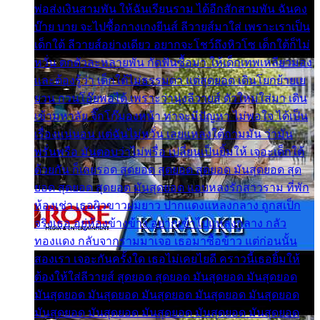
พ่อส่งเงินสามพัน ให้ฉันเรียนราม ได้อีกสักสามพัน ฉันคง
บ๊าย บาย จะไปซื้อกางเกงยีนส์ ลีวายส์มาใส่ เพราะเราเป็น
เด็กใต้ ลีวายส์อย่างเดียว อยากจะโชว์ถึงหิวโซ เด็กใต้ก็ไม่
หวั่น ตกตัวละหลายพัน กัดฟันซื้อมา ให้เด็กเทพเหลียวมอง
และต้องรู้ว่า เด็กใต้ไม่ธรรมดา แต่สุดยอด เดินโยกย้ายเย
ยวน กวนโอ๊ยพอได้ เพราะว่านุ่งลีวายส์ ตัวใหม่ใส่มา เดิน
เข้ามหาลัย จิ๊กโก๊มองหน้า ท่าจะมีปัญหา ไม่พอใจ ได้เป็น
เรื่องแน่นอน แต่ฉันไม่หวั่น เลยแหลงใต้ถามมัน ว่ามัน
พรั่นพรือ มันตอบว่าไม่พรื่อ เปลี่ยนเป็นยิ้มให้ เจอะเด็กใต้
ด้วยกัน ก็เลยรอด สุดยอด สุดยอด สุดยอด มันสุดยอด สุด
ยอด สุดยอด สุดยอด มันสุดยอด แอบหลงรักสาวราม ที่พัก
ห้องเช่า เธอผิวขาวผมยาว ปากแดงแหลงกลาง ถูกสเป็ก
จริงเธอ อยู่ห้องข้างข้าง อยากเข้าไปแหลงกลาง กลัว
ทองแดง กลับจากรามมาเจอ เธอมาซื้อข้าว แต่ก่อนนั้น
สองเรา เจอะกันครั้งใด เธอไม่เคยไยดี คราวนี้เธอยิ้มให้
ต้องให้ใส่ลีวายส์ สุดยอด สุดยอด มันสุดยอด มันสุดยอด
มันสุดยอด มันสุดยอด มันสุดยอด มันสุดยอด มันสุดยอด
มันสุดยอด มันสุดยอด มันสุดยอด มันสุดยอด มันสุดยอด