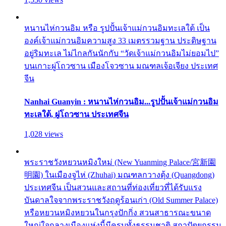
หนานไห่กวนอิม หรือ รูปปั้นเจ้าแม่กวนอิมทะเลใต้ เป็น
องค์เจ้าแม่กวนอิมความสูง 33 เมตรรวมฐาน ประดิษฐาน
อยู่ริมทะเล ไม่ไกลกันนักกับ “วัดเจ้าแม่กวนอิมไม่ยอมไป”
บนเกาะผู่โถวซาน เมืองโจวซาน มณฑลเจ้อเจียง ประเทศ
จีน
Nanhai Guanyin : หนานไห่กวนอิม...รูปปั้นเจ้าแม่กวนอิม
ทะเลใต้, ผู่โถวซาน ประเทศจีน
1,028 views
พระราชวังหยวนหมิงใหม่ (New Yuanming Palace/宮新園
明園) ในเมืองจูไห่ (Zhuhai) มณฑลกวางตุ้ง (Quangdong)
ประเทศจีน เป็นสวนและสถานที่ท่องเที่ยวที่ได้รับแรง
บันดาลใจจากพระราชวังฤดูร้อนเก่า (Old Summer Palace)
หรือหยวนหมิงหยวนในกรุงปักกิ่ง สวนสาธารณะขนาด
ใหญ่ใจกลางเมืองแห่งนี้มีครบทั้งธรรมชาติ สถาปัตยกรรม