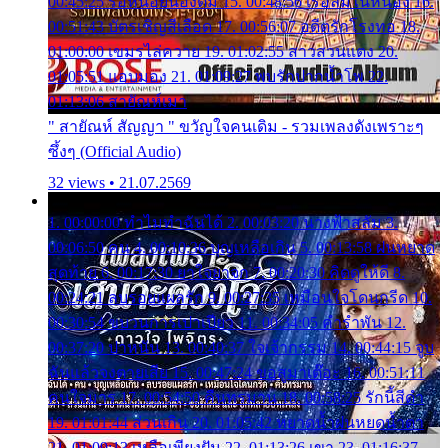
00:45:25 รอหน่อยน้องติ๋ม 15. 00:48:56 เรือล่มในหนอง 16.
00:51:43 บัตรเชิญสีเลือด 17. 00:56:07 อดีตรักโรงทอ 18.
01:00:00 เขมรไล่ควาย 19. 01:02:55 สาวสวนแตง 20.
01:05:51 แอบมอง 21. 01:09:27 พบรักปากน้ำโพ 22.
01:13:06 สายัณห์เมา
" สายัณห์ สัญญา " ขวัญใจคนเดิม - รวมเพลงดังเพราะๆ
ซึ้งๆ (Official Audio)
32 views • 21.07.2569
1. 00:00:00 ทำไมทำฉันได้ 2. 00:03:20 นางฟ้าสลัม 3.
00:06:50 คน 4. 00:10:36 บุญเหลือเกิน 5. 00:13:58 ฝนหยาด
สุดท้าย 6. 00:17:30 ยาใจยาจก 7. 00:20:30 คิดดูให้ดี 8.
00:24:21 ลบรอยแผลรัก 9. 00:27:35 เหมือนใจโดนกรีด 10.
00:30:54 ขบวนการเปาเปียว 11. 00:34:05 คำรำพัน 12.
00:37:20 ปาหนัน 13. 00:40:37 ใจเจ้ากรรม 14. 00:44:15 จูบ
ฉันแล้วจงตายเสีย 15. 00:47:24 ขอสูมาเต๊อะ 16. 00:51:11
คนใจมาร 17. 00:54:50 คืนทรมาน 18. 00:58:25 รักนี้สีดำ
19. 01:01:44 ส่วนเกิน 20. 01:05:42 หยาดน้ำฝนหยดน้ำตา
21. 01:09:13 เหลือเพียงฝัน 22. 01:13:26 เขา 23. 01:16:37