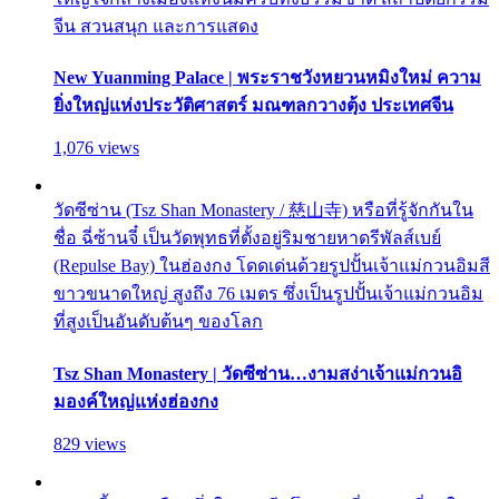
จีน สวนสนุก และการแสดง
New Yuanming Palace | พระราชวังหยวนหมิงใหม่ ความ
ยิ่งใหญ่แห่งประวัติศาสตร์ มณฑลกวางตุ้ง ประเทศจีน
1,076 views
วัดซีซ่าน (Tsz Shan Monastery / 慈山寺) หรือที่รู้จักกันใน
ชื่อ ฉี่ซ้านจี๋ เป็นวัดพุทธที่ตั้งอยู่ริมชายหาดรีพัลส์เบย์
(Repulse Bay) ในฮ่องกง โดดเด่นด้วยรูปปั้นเจ้าแม่กวนอิมสี
ขาวขนาดใหญ่ สูงถึง 76 เมตร ซึ่งเป็นรูปปั้นเจ้าแม่กวนอิม
ที่สูงเป็นอันดับต้นๆ ของโลก
Tsz Shan Monastery | วัดซีซ่าน…งามสง่าเจ้าแม่กวนอิ
มองค์ใหญ่แห่งฮ่องกง
829 views