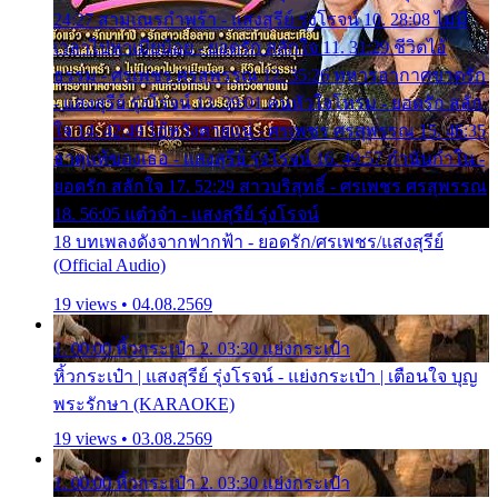
24:27 สามเณรกำพร้า - แสงสุรีย์ รุ่งโรจน์ 10. 28:08 ไม่มี
เวลาไปหาเมียน้อย - ยอดรัก สลักใจ 11. 31:29 ชีวิตไอ้
ธรรม - ศรเพชร ศรสุพรรณ 12. 35:26 ทหารอากาศขาดรัก
- แสงสุรีย์ รุ่งโรจน์ 13. 39:01 คนหัวใจโทรม - ยอดรัก สลัก
ใจ 14. 42:49 ไอ้หวังตายแน่ - ศรเพชร ศรสุพรรณ 15. 46:35
ธาตุแท้ของเธอ - แสงสุรีย์ รุ่งโรจน์ 16. 49:57 กำนันกำใน -
ยอดรัก สลักใจ 17. 52:29 สาวบริสุทธิ์ - ศรเพชร ศรสุพรรณ
18. 56:05 แต๋วจ๋า - แสงสุรีย์ รุ่งโรจน์
18 บทเพลงดังจากฟากฟ้า - ยอดรัก/ศรเพชร/แสงสุรีย์
(Official Audio)
19 views • 04.08.2569
1. 00:00 หิ้วกระเป๋า 2. 03:30 แย่งกระเป๋า
หิ้วกระเป๋า | แสงสุรีย์ รุ่งโรจน์ - แย่งกระเป๋า | เตือนใจ บุญ
พระรักษา (KARAOKE)
19 views • 03.08.2569
1. 00:00 หิ้วกระเป๋า 2. 03:30 แย่งกระเป๋า