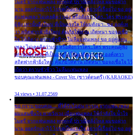
ไมตรี จากแฟนเพลง ทุกทุกที่ ปราณีหลั่งไหล ผมขอฝาก
นาม ยอดรักเอาไว้ โปรดเป็นแรงใจ อย่างนี้เรื่อยไป ขอ อยู่
คู่แฟนเพลง ไม่เคยคิดว่าเก่ง หรือดังกว่าใคร..ใคร พระคุณ
ผู้ฟัง เท่านั้นยิ่งใหญ่ ที่เป็นแรงใจ ให้ผมดังมา.. ขอ องค์เท
วา สถิตฟากฟ้ายิ่งใหญ่ คุ้มภัยให้ท่าน เถิดหนา ขอจงเชื่อ
ใจ ไว้เถิดว่า ตราบชั่วชีวา ไม่ลืมแฟนเพลง ขอ อยู่คู่แฟน
เพลง ไม่เคยคิดว่าเก่ง หรือดังกว่าใคร..ใคร พระคุณผู้ฟัง
เท่านั้นยิ่งใหญ่ ที่เป็นแรงใจ ให้ผมดังมา.. ขอ องค์เทวา
สถิตฟากฟ้ายิ่งใหญ่ คุ้มภัยให้ท่าน เถิดหนา ขอจงเชื่อใจ ไว้
เถิดว่า ตราบชั่วชีวา ไม่ลืมแฟนเพลง
ขอบคุณแฟนเพลง - Cover Ver. (ซาวด์ดนตรี) (KARAOKE)
34 views • 31.07.2569
ขอ กราบ ขอบคุณ.... ที่ได้รับไออุ่น การุณ จากแฟน เพลง
ผมแสนชื่นใจ หายวังเวง เมื่อแฟนเพลง ให้กำลังใจ น้ำใจ
ไมตรี จากแฟนเพลง ทุกทุกที่ ปราณีหลั่งไหล ผมขอฝาก
นาม ยอดรักเอาไว้ โปรดเป็นแรงใจ อย่างนี้เรื่อยไป ขอ อยู่