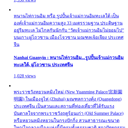
หนานไห่กวนอิม หรือ รูปปั้นเจ้าแม่กวนอิมทะเลใต้ เป็น
องค์เจ้าแม่กวนอิมความสูง 33 เมตรรวมฐาน ประดิษฐาน
อยู่ริมทะเล ไม่ไกลกันนักกับ “วัดเจ้าแม่กวนอิมไม่ยอมไป”
บนเกาะผู่โถวซาน เมืองโจวซาน มณฑลเจ้อเจียง ประเทศ
จีน
Nanhai Guanyin : หนานไห่กวนอิม...รูปปั้นเจ้าแม่กวนอิม
ทะเลใต้, ผู่โถวซาน ประเทศจีน
1,028 views
พระราชวังหยวนหมิงใหม่ (New Yuanming Palace/宮新園
明園) ในเมืองจูไห่ (Zhuhai) มณฑลกวางตุ้ง (Quangdong)
ประเทศจีน เป็นสวนและสถานที่ท่องเที่ยวที่ได้รับแรง
บันดาลใจจากพระราชวังฤดูร้อนเก่า (Old Summer Palace)
หรือหยวนหมิงหยวนในกรุงปักกิ่ง สวนสาธารณะขนาด
ใหญ่ใจกลางเมืองแห่งนี้มีครบทั้งธรรมชาติ สถาปัตยกรรม