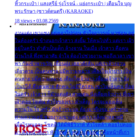
หิ้วกระเป๋า | แสงสุรีย์ รุ่งโรจน์ - แย่งกระเป๋า | เตือนใจ บุญ
พระรักษา (ซาวด์ดนตรี) (KARAOKE)
18 views • 03.08.2569
งานแต่ง เขาแซง แย่งเอาไปก่อน หัวใจอาวรณ์ มาซ่อน อยู่
ในห้องครัว ข้างนอกเจ้าสาว ส่งยิ้ม ให้คนไปทั่ว แต่เรา เฝ้า
อยู่ในครัว ทำตัวเป็นเด็ก ล้างจาน ในเมื่อ เจ้าสาว คือคน
บ้านใกล้ พึ่งพาอาศัย จำใจ ต้องไปช่วยงาน พอถึงเวลา เขา
พา กันเข้าพาขวัญ เพื่อนฝูง เฮฮาดังลั่น แต่เราล้างจาน
เดียวดาย เป็นคนพ่าย บ่มีความหมาย เคียงใจเจ้าบ่าว เป็น
คนพ่าย บ่มีความหมาย เคียงใจเจ้าบ่าว เพื่อนเจ้าสาว ยัง
เป็นบ่ได้ คือคนพ่าย ฮักคน ไม่มีใครสน เขาไม่เห็นคน ที่อยู่
ในครัว เจ้าสาว ก็มัวแต่งตัว สวยเด่น นั่งเคียงเจ้าบ่าว ที่เขา
เฝ้าคอย ใจเต้น หัวใจของเรา ลำเค็ญ ใครจะมองเห็น
ความใน ใจ เศร้า มันร้าวระบม ต้องมาขื่นขม เศร้าตรม
ท่ามความสุขี ช่วยงานเขาแต่ง แต่เรา แล้งมาหลายปี
เมื่อไรหนอจะ โชคดี ได้มีพิธีวิวาห์ หัวใจหล้า คอยไปคอย
มา คือหน้าที่เก่า หัวใจหล้า คอยไปคอยมา คือหน้าที่เก่า