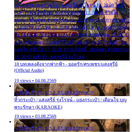
24:27 สามเณรกำพร้า - แสงสุรีย์ รุ่งโรจน์ 10. 28:08 ไม่มี
เวลาไปหาเมียน้อย - ยอดรัก สลักใจ 11. 31:29 ชีวิตไอ้
ธรรม - ศรเพชร ศรสุพรรณ 12. 35:26 ทหารอากาศขาดรัก
- แสงสุรีย์ รุ่งโรจน์ 13. 39:01 คนหัวใจโทรม - ยอดรัก สลัก
ใจ 14. 42:49 ไอ้หวังตายแน่ - ศรเพชร ศรสุพรรณ 15. 46:35
ธาตุแท้ของเธอ - แสงสุรีย์ รุ่งโรจน์ 16. 49:57 กำนันกำใน -
ยอดรัก สลักใจ 17. 52:29 สาวบริสุทธิ์ - ศรเพชร ศรสุพรรณ
18. 56:05 แต๋วจ๋า - แสงสุรีย์ รุ่งโรจน์
18 บทเพลงดังจากฟากฟ้า - ยอดรัก/ศรเพชร/แสงสุรีย์
(Official Audio)
19 views • 04.08.2569
1. 00:00 หิ้วกระเป๋า 2. 03:30 แย่งกระเป๋า
หิ้วกระเป๋า | แสงสุรีย์ รุ่งโรจน์ - แย่งกระเป๋า | เตือนใจ บุญ
พระรักษา (KARAOKE)
19 views • 03.08.2569
1. 00:00 หิ้วกระเป๋า 2. 03:30 แย่งกระเป๋า