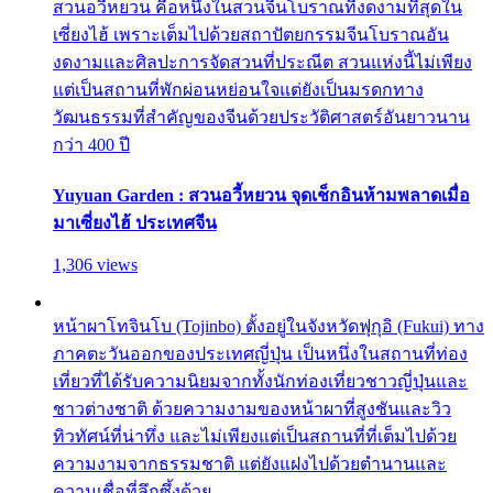
สวนอวี้หยวน คือหนึ่งในสวนจีนโบราณที่งดงามที่สุดใน
เซี่ยงไฮ้ เพราะเต็มไปด้วยสถาปัตยกรรมจีนโบราณอัน
งดงามและศิลปะการจัดสวนที่ประณีต สวนแห่งนี้ไม่เพียง
แต่เป็นสถานที่พักผ่อนหย่อนใจแต่ยังเป็นมรดกทาง
วัฒนธรรมที่สำคัญของจีนด้วยประวัติศาสตร์อันยาวนาน
กว่า 400 ปี
Yuyuan Garden : สวนอวี้หยวน จุดเช็กอินห้ามพลาดเมื่อ
มาเซี่ยงไฮ้ ประเทศจีน
1,306 views
หน้าผาโทจินโบ (Tojinbo) ตั้งอยู่ในจังหวัดฟุกุอิ (Fukui) ทาง
ภาคตะวันออกของประเทศญี่ปุ่น เป็นหนึ่งในสถานที่ท่อง
เที่ยวที่ได้รับความนิยมจากทั้งนักท่องเที่ยวชาวญี่ปุ่นและ
ชาวต่างชาติ ด้วยความงามของหน้าผาที่สูงชันและวิว
ทิวทัศน์ที่น่าทึ่ง และไม่เพียงแต่เป็นสถานที่ที่เต็มไปด้วย
ความงามจากธรรมชาติ แต่ยังแฝงไปด้วยตำนานและ
ความเชื่อที่ลึกซึ้งด้วย