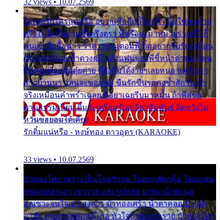
32 views • 10.07.2569
ไม่เคยรักใครแน่หรือ อยากเชื่อถือก็ไม่กล้า ติ๋มใช่คนสวย
ตรึงใจ ติ๋มใช่งามซึ้งตรึงตรา พี่หรือจะมาหมายร่วมชีวี ก็
คนเขาลืออื้อฉาว ว่าสาวๆรุมตอมพี่ ติ๋มอยากรับรักเหมือน
กัน แต่หวั่นจะช้ำดวงฤดี กลัวแฟนของพี่ชี้หน้าด่าทอ ก็คน
ชื่อต๋อยต้อยตุ้มตุ๋ยต่าย พี่ยังลืมได้ง่ายๆเลยหนอ แค่ตัวเรา
สาวบ้านนา แสนจะซอมซ่อ ขืนรักขืนรอคงช้ำสักวัน ถ้า
จริงเหมือนคำพร่ำเฉลย พี่อย่าเฉยรีบมาหมั้น ถ้าพี่สู่ขอ
ตามธรรมเนียม ติ๋มจะเตรียมรับเกลียวสัมพันธ์ ผิดหวังไม่
หวั่นขอยอมได้เคียง
รักติ๋มแน่หรือ - หงษ์ทอง ดาวอุดร (KARAOKE)
33 views • 10.07.2569
บัวทองโศก เพราะเป็นโรครักรุม ในอกกลัดกลุ้ม โดนแฟน
หนุ่มหลอกเอา เขารวย และรูปหล่อ มาพะเน้าพะนอ
ออเซาะจนใจเบา สงสาร บัวทองเศร้า น้ำตาคลอเบ้า เฝ้า
อาลัย หนุ่มรูปหล่อหนีไกล หัวใจบัวทองระรวย บัวทองโศก