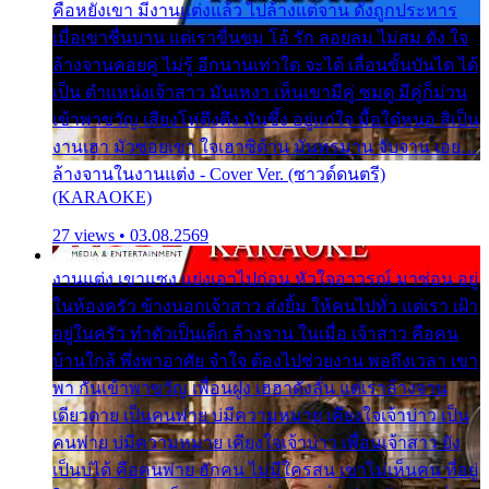
คือหยังเขา มีงานแต่งแล้ว ไปล้างแต่จาน ดั่งถูกประหาร
เมื่อเขาชื่นบาน แต่เราขื่นขม โอ้ รัก ลอยลม ไม่สม ดัง ใจ
ล้างจานคอยคู่ ไม่รู้ อีกนานเท่าใด จะได้ เลื่อนขั้นบันได ได้
เป็น ตำแหน่งเจ้าสาว มันเหงา เห็นเขามีคู่ ซมดู มีคู่ก็ม่วน
เข้าพาขวัญ เสียงโห่ตึงตึง มันซึ้ง อยู่แก่ใจ มื้อใด๋หนอ สิเป็น
งานเฮา มัวซอยเขา ใจเฮาซิด้าน มันทรมาน จับจาน เอย…
ล้างจานในงานแต่ง - Cover Ver. (ซาวด์ดนตรี)
(KARAOKE)
27 views • 03.08.2569
งานแต่ง เขาแซง แย่งเอาไปก่อน หัวใจอาวรณ์ มาซ่อน อยู่
ในห้องครัว ข้างนอกเจ้าสาว ส่งยิ้ม ให้คนไปทั่ว แต่เรา เฝ้า
อยู่ในครัว ทำตัวเป็นเด็ก ล้างจาน ในเมื่อ เจ้าสาว คือคน
บ้านใกล้ พึ่งพาอาศัย จำใจ ต้องไปช่วยงาน พอถึงเวลา เขา
พา กันเข้าพาขวัญ เพื่อนฝูง เฮฮาดังลั่น แต่เราล้างจาน
เดียวดาย เป็นคนพ่าย บ่มีความหมาย เคียงใจเจ้าบ่าว เป็น
คนพ่าย บ่มีความหมาย เคียงใจเจ้าบ่าว เพื่อนเจ้าสาว ยัง
เป็นบ่ได้ คือคนพ่าย ฮักคน ไม่มีใครสน เขาไม่เห็นคน ที่อยู่