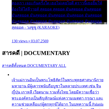
สองเรา เจอะกันครั้งใด เธอไม่เคยไยดี คราวนี้เธอยิ้มให้
ต้องให้ใส่ลีวายส์ สุดยอด สุดยอด มันสุดยอด มันสุดยอด
มันสุดยอด มันสุดยอด มันสุดยอด มันสุดยอด มันสุดยอด
มันสุดยอด มันสุดยอด มันสุดยอด มันสุดยอด มันสุดยอด
สุดยอด - วงซูซู (KARAOKE)
130 views • 03.07.2569
สารคดี
|
DOCUMENTARY
สารคดีทั้งหมด
DOCUMENTARY ALL
เจ้าแม่กวนอิมเป็นพระโพธิสัตว์ในพระพุทธศาสนานิกาย
มหายาน มีผู้เคารพนับถือบูชาในหลายประเทศ เช่น จีน
ญี่ปุ่น เกาหลี เวียดนาม รวมทั้งไทย โดยมีความเชื่อว่า
พระองค์ทรงเป็นสัญลักษณ์แห่งความเมตตา กรุณา และ
ความช่วยเหลือแก่ผู้ตกทุกข์ได้ยาก ในบทความนี้ Palanla