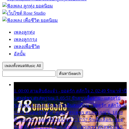
เพลงลูกทุ่ง
เพลงลูกกรุง
เพลงเพื่อชีวิต
อัลบั้ม
เพลงทั้งหมด
Music All
ค้นหา
Search
1. 00:00 สามสิบยังแจ๋ว - ยอดรัก สลักใจ 2. 02:49 รักมาห้าปี
- ศรเพชร ศรสุพรรณ 3. 05:57 รักสาวเสื้อลาย - แสงสุรีย์
รุ่งโรจน์ 4. 09:51 รักสะท้านดินสะเทือน - ยอดรัก สลักใจ 5.
12:23 มอเตอร์ไซค์ทำหล่น - ศรเพชร ศรสุพรรณ 6. 14:49
หิ้วกระเป๋า - แสงสุรีย์ รุ่งโรจน์ 7. 17:57 รักเผื่อเลือก - ยอด
รัก สลักใจ 8. 21:21 น้ำตาไอ้หนุ่ม - ศรเพชร ศรสุพรรณ 9.