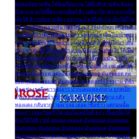
พ่อส่งเงินสามพัน ให้ฉันเรียนราม ได้อีกสักสามพัน ฉันคง
บ๊าย บาย จะไปซื้อกางเกงยีนส์ ลีวายส์มาใส่ เพราะเราเป็น
เด็กใต้ ลีวายส์อย่างเดียว อยากจะโชว์ถึงหิวโซ เด็กใต้ก็ไม่
หวั่น ตกตัวละหลายพัน กัดฟันซื้อมา ให้เด็กเทพเหลียวมอง
และต้องรู้ว่า เด็กใต้ไม่ธรรมดา แต่สุดยอด เดินโยกย้ายเย
ยวน กวนโอ๊ยพอได้ เพราะว่านุ่งลีวายส์ ตัวใหม่ใส่มา เดิน
เข้ามหาลัย จิ๊กโก๊มองหน้า ท่าจะมีปัญหา ไม่พอใจ ได้เป็น
เรื่องแน่นอน แต่ฉันไม่หวั่น เลยแหลงใต้ถามมัน ว่ามัน
พรั่นพรือ มันตอบว่าไม่พรื่อ เปลี่ยนเป็นยิ้มให้ เจอะเด็กใต้
ด้วยกัน ก็เลยรอด สุดยอด สุดยอด สุดยอด มันสุดยอด สุด
ยอด สุดยอด สุดยอด มันสุดยอด แอบหลงรักสาวราม ที่พัก
ห้องเช่า เธอผิวขาวผมยาว ปากแดงแหลงกลาง ถูกสเป็ก
จริงเธอ อยู่ห้องข้างข้าง อยากเข้าไปแหลงกลาง กลัว
ทองแดง กลับจากรามมาเจอ เธอมาซื้อข้าว แต่ก่อนนั้น
สองเรา เจอะกันครั้งใด เธอไม่เคยไยดี คราวนี้เธอยิ้มให้
ต้องให้ใส่ลีวายส์ สุดยอด สุดยอด มันสุดยอด มันสุดยอด
มันสุดยอด มันสุดยอด มันสุดยอด มันสุดยอด มันสุดยอด
มันสุดยอด มันสุดยอด มันสุดยอด มันสุดยอด มันสุดยอด