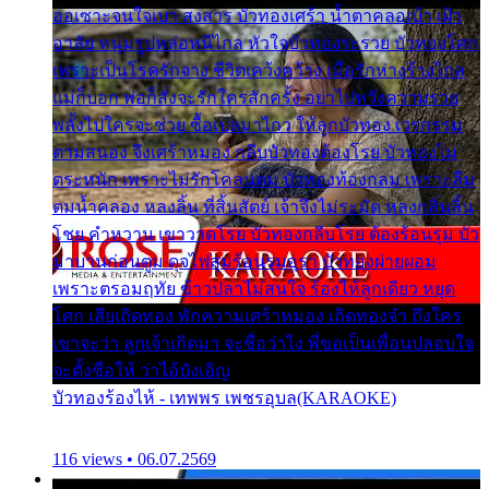
ออเซาะจนใจเบา สงสาร บัวทองเศร้า น้ำตาคลอเบ้า เฝ้า
อาลัย หนุ่มรูปหล่อหนีไกล หัวใจบัวทองระรวย บัวทองโศก
เพราะเป็นโรครักจาง ชีวิตเคว้งคว้าง เมื่อรักห่างร้างไกล
แม่ก็บอก พ่อก็สั่งจะรักใครสักครั้ง อย่าไปหวังความรวย
พลั้งไปใครจะช่วย ซื้อเปลมาไกว ให้ลูกบัวทอง เวรกรรม
ตามสนอง จึงเศร้าหมอง กลีบบัวทองต้องโรย บัวทองไม่
ตระหนัก เพราะไม่รักโคลนตม บัวทองท้องกลม เพราะลืม
ตมน้ำคลอง หลงลิ้น ที่สิ้นสัตย์ เจ้าจึงไม่ระมัด หลงกลิ่นลิ้น
โชย คำหวาน เขาวาดโรย บัวทองกลีบโรย ต้องร้อนรุม บัว
มาบานก่อนตูม ดุจไฟสุมร้อนรุมอุรา บัวทองผ่ายผอม
เพราะตรอมฤทัย ข้าวปลาไม่สนใจ ร้องไห้ลูกเดียว หยุด
โศก เสียเถิดทอง พักความเศร้าหมอง เถิดทองจ๋า ถึงใคร
เขาจะว่า ลูกเจ้าเกิดมา จะชื่อว่าไง พี่ขอเป็นเพื่อนปลอบใจ
จะตั้งชื่อให้ ว่าไอ้บังเอิญ
บัวทองร้องไห้ - เทพพร เพชรอุบล(KARAOKE)
116 views • 06.07.2569