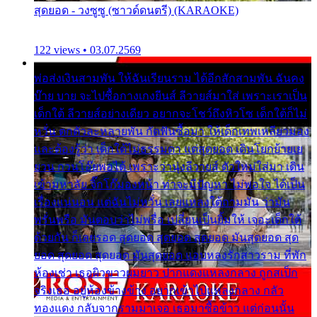
สุดยอด - วงซูซู (ซาวด์ดนตรี) (KARAOKE)
122 views • 03.07.2569
พ่อส่งเงินสามพัน ให้ฉันเรียนราม ได้อีกสักสามพัน ฉันคง
บ๊าย บาย จะไปซื้อกางเกงยีนส์ ลีวายส์มาใส่ เพราะเราเป็น
เด็กใต้ ลีวายส์อย่างเดียว อยากจะโชว์ถึงหิวโซ เด็กใต้ก็ไม่
หวั่น ตกตัวละหลายพัน กัดฟันซื้อมา ให้เด็กเทพเหลียวมอง
และต้องรู้ว่า เด็กใต้ไม่ธรรมดา แต่สุดยอด เดินโยกย้ายเย
ยวน กวนโอ๊ยพอได้ เพราะว่านุ่งลีวายส์ ตัวใหม่ใส่มา เดิน
เข้ามหาลัย จิ๊กโก๊มองหน้า ท่าจะมีปัญหา ไม่พอใจ ได้เป็น
เรื่องแน่นอน แต่ฉันไม่หวั่น เลยแหลงใต้ถามมัน ว่ามัน
พรั่นพรือ มันตอบว่าไม่พรื่อ เปลี่ยนเป็นยิ้มให้ เจอะเด็กใต้
ด้วยกัน ก็เลยรอด สุดยอด สุดยอด สุดยอด มันสุดยอด สุด
ยอด สุดยอด สุดยอด มันสุดยอด แอบหลงรักสาวราม ที่พัก
ห้องเช่า เธอผิวขาวผมยาว ปากแดงแหลงกลาง ถูกสเป็ก
จริงเธอ อยู่ห้องข้างข้าง อยากเข้าไปแหลงกลาง กลัว
ทองแดง กลับจากรามมาเจอ เธอมาซื้อข้าว แต่ก่อนนั้น