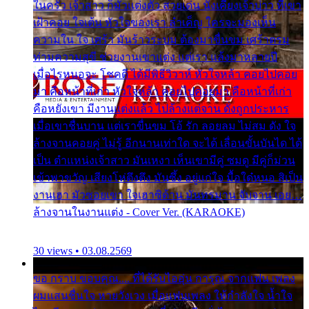
ในครัว เจ้าสาว ก็มัวแต่งตัว สวยเด่น นั่งเคียงเจ้าบ่าว ที่เขา
เฝ้าคอย ใจเต้น หัวใจของเรา ลำเค็ญ ใครจะมองเห็น
ความใน ใจ เศร้า มันร้าวระบม ต้องมาขื่นขม เศร้าตรม
ท่ามความสุขี ช่วยงานเขาแต่ง แต่เรา แล้งมาหลายปี
เมื่อไรหนอจะ โชคดี ได้มีพิธีวิวาห์ หัวใจหล้า คอยไปคอย
มา คือหน้าที่เก่า หัวใจหล้า คอยไปคอยมา คือหน้าที่เก่า
คือหยังเขา มีงานแต่งแล้ว ไปล้างแต่จาน ดั่งถูกประหาร
เมื่อเขาชื่นบาน แต่เราขื่นขม โอ้ รัก ลอยลม ไม่สม ดัง ใจ
ล้างจานคอยคู่ ไม่รู้ อีกนานเท่าใด จะได้ เลื่อนขั้นบันได ได้
เป็น ตำแหน่งเจ้าสาว มันเหงา เห็นเขามีคู่ ซมดู มีคู่ก็ม่วน
เข้าพาขวัญ เสียงโห่ตึงตึง มันซึ้ง อยู่แก่ใจ มื้อใด๋หนอ สิเป็น
งานเฮา มัวซอยเขา ใจเฮาซิด้าน มันทรมาน จับจาน เอย…
ล้างจานในงานแต่ง - Cover Ver. (KARAOKE)
30 views • 03.08.2569
ขอ กราบ ขอบคุณ.... ที่ได้รับไออุ่น การุณ จากแฟน เพลง
ผมแสนชื่นใจ หายวังเวง เมื่อแฟนเพลง ให้กำลังใจ น้ำใจ