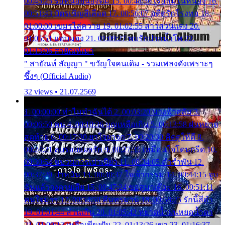
00:45:25 รอหน่อยน้องติ๋ม 15. 00:48:56 เรือล่มในหนอง 16.
00:51:43 บัตรเชิญสีเลือด 17. 00:56:07 อดีตรักโรงทอ 18.
01:00:00 เขมรไล่ควาย 19. 01:02:55 สาวสวนแตง 20.
01:05:51 แอบมอง 21. 01:09:27 พบรักปากน้ำโพ 22.
01:13:06 สายัณห์เมา
" สายัณห์ สัญญา " ขวัญใจคนเดิม - รวมเพลงดังเพราะๆ
ซึ้งๆ (Official Audio)
32 views • 21.07.2569
1. 00:00:00 ทำไมทำฉันได้ 2. 00:03:20 นางฟ้าสลัม 3.
00:06:50 คน 4. 00:10:36 บุญเหลือเกิน 5. 00:13:58 ฝนหยาด
สุดท้าย 6. 00:17:30 ยาใจยาจก 7. 00:20:30 คิดดูให้ดี 8.
00:24:21 ลบรอยแผลรัก 9. 00:27:35 เหมือนใจโดนกรีด 10.
00:30:54 ขบวนการเปาเปียว 11. 00:34:05 คำรำพัน 12.
00:37:20 ปาหนัน 13. 00:40:37 ใจเจ้ากรรม 14. 00:44:15 จูบ
ฉันแล้วจงตายเสีย 15. 00:47:24 ขอสูมาเต๊อะ 16. 00:51:11
คนใจมาร 17. 00:54:50 คืนทรมาน 18. 00:58:25 รักนี้สีดำ
19. 01:01:44 ส่วนเกิน 20. 01:05:42 หยาดน้ำฝนหยดน้ำตา
21. 01:09:13 เหลือเพียงฝัน 22. 01:13:26 เขา 23. 01:16:37