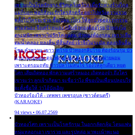
เพราะเป็นโรครักจาง ชีวิตเคว้งคว้าง เมื่อรักห่างร้างไกล
แม่ก็บอก พ่อก็สั่งจะรักใครสักครั้ง อย่าไปหวังความรวย
พลั้งไปใครจะช่วย ซื้อเปลมาไกว ให้ลูกบัวทอง เวรกรรม
ตามสนอง จึงเศร้าหมอง กลีบบัวทองต้องโรย บัวทองไม่
ตระหนัก เพราะไม่รักโคลนตม บัวทองท้องกลม เพราะลืม
ตมน้ำคลอง หลงลิ้น ที่สิ้นสัตย์ เจ้าจึงไม่ระมัด หลงกลิ่นลิ้น
โชย คำหวาน เขาวาดโรย บัวทองกลีบโรย ต้องร้อนรุม บัว
มาบานก่อนตูม ดุจไฟสุมร้อนรุมอุรา บัวทองผ่ายผอม
เพราะตรอมฤทัย ข้าวปลาไม่สนใจ ร้องไห้ลูกเดียว หยุด
โศก เสียเถิดทอง พักความเศร้าหมอง เถิดทองจ๋า ถึงใคร
เขาจะว่า ลูกเจ้าเกิดมา จะชื่อว่าไง พี่ขอเป็นเพื่อนปลอบใจ
จะตั้งชื่อให้ ว่าไอ้บังเอิญ
บัวทองร้องไห้ - เทพพร เพชรอุบล (ซาวด์ดนตรี)
(KARAOKE)
94 views • 06.07.2569
บัวทองโศก เพราะเป็นโรครักรุม ในอกกลัดกลุ้ม โดนแฟน
หนุ่มหลอกเอา เขารวย และรูปหล่อ มาพะเน้าพะนอ