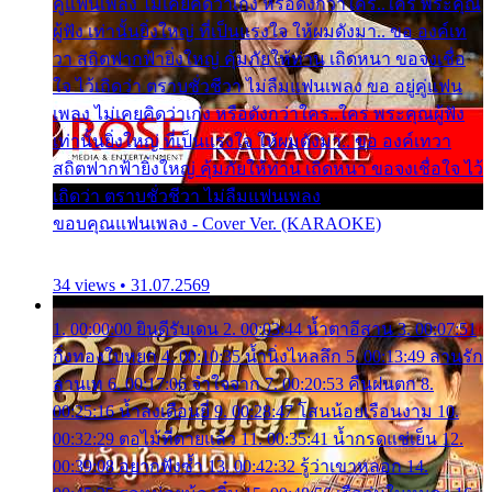
คู่แฟนเพลง ไม่เคยคิดว่าเก่ง หรือดังกว่าใคร..ใคร พระคุณ
ผู้ฟัง เท่านั้นยิ่งใหญ่ ที่เป็นแรงใจ ให้ผมดังมา.. ขอ องค์เท
วา สถิตฟากฟ้ายิ่งใหญ่ คุ้มภัยให้ท่าน เถิดหนา ขอจงเชื่อ
ใจ ไว้เถิดว่า ตราบชั่วชีวา ไม่ลืมแฟนเพลง ขอ อยู่คู่แฟน
เพลง ไม่เคยคิดว่าเก่ง หรือดังกว่าใคร..ใคร พระคุณผู้ฟัง
เท่านั้นยิ่งใหญ่ ที่เป็นแรงใจ ให้ผมดังมา.. ขอ องค์เทวา
สถิตฟากฟ้ายิ่งใหญ่ คุ้มภัยให้ท่าน เถิดหนา ขอจงเชื่อใจ ไว้
เถิดว่า ตราบชั่วชีวา ไม่ลืมแฟนเพลง
ขอบคุณแฟนเพลง - Cover Ver. (KARAOKE)
34 views • 31.07.2569
1. 00:00:00 ยินดีรับเดน 2. 00:03:44 น้ำตาอีสาน 3. 00:07:51
กิ่งทองใบหยก 4. 00:10:35 น้ำนิ่งไหลลึก 5. 00:13:49 ลานรัก
ลานเท 6. 00:17:06 จำใจจาก 7. 00:20:53 คืนฝนตก 8.
00:25:16 น้ำลงเดือนยี่ 9. 00:28:47 โสนน้อยเรือนงาม 10.
00:32:29 ตอไม้ที่ตายแล้ว 11. 00:35:41 น้ำกรดแช่เย็น 12.
00:39:08 อยากฟังซ้ำ 13. 00:42:32 รู้ว่าเขาหลอก 14.