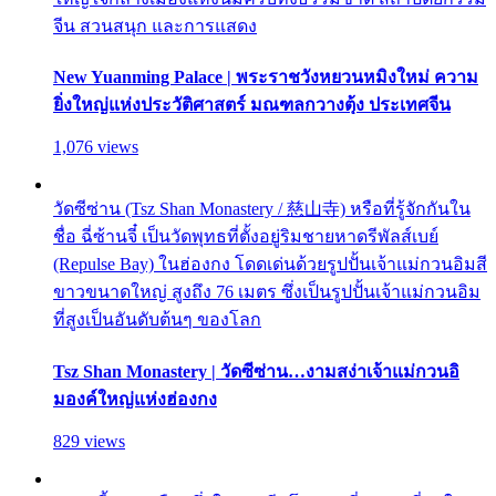
จีน สวนสนุก และการแสดง
New Yuanming Palace | พระราชวังหยวนหมิงใหม่ ความ
ยิ่งใหญ่แห่งประวัติศาสตร์ มณฑลกวางตุ้ง ประเทศจีน
1,076 views
วัดซีซ่าน (Tsz Shan Monastery / 慈山寺) หรือที่รู้จักกันใน
ชื่อ ฉี่ซ้านจี๋ เป็นวัดพุทธที่ตั้งอยู่ริมชายหาดรีพัลส์เบย์
(Repulse Bay) ในฮ่องกง โดดเด่นด้วยรูปปั้นเจ้าแม่กวนอิมสี
ขาวขนาดใหญ่ สูงถึง 76 เมตร ซึ่งเป็นรูปปั้นเจ้าแม่กวนอิม
ที่สูงเป็นอันดับต้นๆ ของโลก
Tsz Shan Monastery | วัดซีซ่าน…งามสง่าเจ้าแม่กวนอิ
มองค์ใหญ่แห่งฮ่องกง
829 views