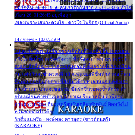
ขอรักคืน 24. 01:19:56 คนเรารักกันยาก 25. 01:23:06 หัวใจ
เถื่อน 26. 01:26:45 อยู่เพื่อลูก
เพลงเพราะเสนาะดวงใจ - ดาวใจ ไพจิตร (Official Audio)
147 views • 10.07.2569
ไม่เคยรักใครแน่หรือ อยากเชื่อถือก็ไม่กล้า ติ๋มใช่คนสวย
ตรึงใจ ติ๋มใช่งามซึ้งตรึงตรา พี่หรือจะมาหมายร่วมชีวี ก็
คนเขาลืออื้อฉาว ว่าสาวๆรุมตอมพี่ ติ๋มอยากรับรักเหมือน
กัน แต่หวั่นจะช้ำดวงฤดี กลัวแฟนของพี่ชี้หน้าด่าทอ ก็คน
ชื่อต๋อยต้อยตุ้มตุ๋ยต่าย พี่ยังลืมได้ง่ายๆเลยหนอ แค่ตัวเรา
สาวบ้านนา แสนจะซอมซ่อ ขืนรักขืนรอคงช้ำสักวัน ถ้า
จริงเหมือนคำพร่ำเฉลย พี่อย่าเฉยรีบมาหมั้น ถ้าพี่สู่ขอ
ตามธรรมเนียม ติ๋มจะเตรียมรับเกลียวสัมพันธ์ ผิดหวังไม่
หวั่นขอยอมได้เคียง
รักติ๋มแน่หรือ - หงษ์ทอง ดาวอุดร (ซาวด์ดนตรี)
(KARAOKE)