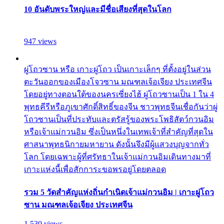
10 อันดับพระใหญ่และมีชื่อเสียงที่สุดในโลก
947 views
ผู่โถวซาน หรือ เกาะผู่โถว เป็นเกาะเล็กๆ ที่ตั้งอยู่ในส่วน
ตะวันออกของเมืองโจวซาน มณฑลเจ้อเจียง ประเทศจีน
โดยอยู่ทางตอนใต้ของนครเซี่ยงไฮ้ ผู่โถวซานเป็น 1 ใน 4
พุทธคีรีหรือภูเขาศักดิ์สิทธิ์ของจีน ชาวพุทธจีนเชื่อกันว่าผู่
โถวซานเป็นที่ประทับและตรัสรู้ของพระโพธิสัตว์กวนอิม
หรือเจ้าแม่กวนอิม ซึ่งเป็นหนึ่งในเทพเจ้าที่สำคัญที่สุดใน
ศาสนาพุทธนิกายมหายาน ดังนั้นจึงมีผู้แสวงบุญจากทั่ว
โลก โดยเฉพาะผู้ที่ศรัทธาในเจ้าแม่กวนอิมเดินทางมาที่
เกาะแห่งนี้เพื่อสักการะขอพรอยู่โดยตลอด
รวม 5 วัดสำคัญแห่งถิ่นกำเนิดเจ้าแม่กวนอิม | เกาะผู่โถว
ซาน มณฑลเจ้อเจียง ประเทศจีน
1,530 views