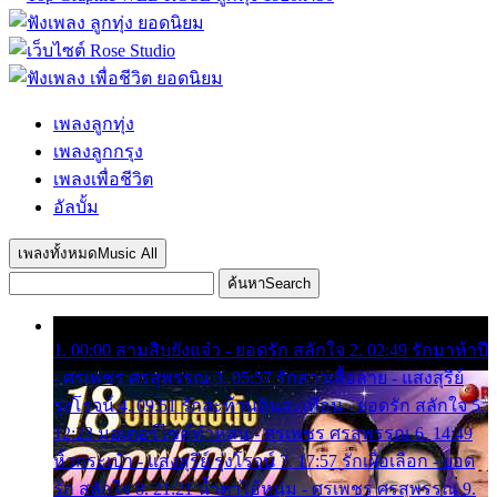
เพลงลูกทุ่ง
เพลงลูกกรุง
เพลงเพื่อชีวิต
อัลบั้ม
เพลงทั้งหมด
Music All
ค้นหา
Search
1. 00:00 สามสิบยังแจ๋ว - ยอดรัก สลักใจ 2. 02:49 รักมาห้าปี
- ศรเพชร ศรสุพรรณ 3. 05:57 รักสาวเสื้อลาย - แสงสุรีย์
รุ่งโรจน์ 4. 09:51 รักสะท้านดินสะเทือน - ยอดรัก สลักใจ 5.
12:23 มอเตอร์ไซค์ทำหล่น - ศรเพชร ศรสุพรรณ 6. 14:49
หิ้วกระเป๋า - แสงสุรีย์ รุ่งโรจน์ 7. 17:57 รักเผื่อเลือก - ยอด
รัก สลักใจ 8. 21:21 น้ำตาไอ้หนุ่ม - ศรเพชร ศรสุพรรณ 9.