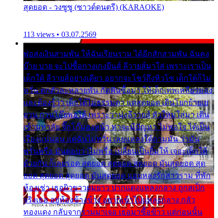
สุดยอด - วงซูซู (ซาวด์ดนตรี) (KARAOKE)
113 views • 03.07.2569
พ่อส่งเงินสามพัน ให้ฉันเรียนราม ได้อีกสักสามพัน ฉันคง
บ๊าย บาย จะไปซื้อกางเกงยีนส์ ลีวายส์มาใส่ เพราะเราเป็น
เด็กใต้ ลีวายส์อย่างเดียว อยากจะโชว์ถึงหิวโซ เด็กใต้ก็ไม่
หวั่น ตกตัวละหลายพัน กัดฟันซื้อมา ให้เด็กเทพเหลียวมอง
และต้องรู้ว่า เด็กใต้ไม่ธรรมดา แต่สุดยอด เดินโยกย้ายเย
ยวน กวนโอ๊ยพอได้ เพราะว่านุ่งลีวายส์ ตัวใหม่ใส่มา เดิน
เข้ามหาลัย จิ๊กโก๊มองหน้า ท่าจะมีปัญหา ไม่พอใจ ได้เป็น
เรื่องแน่นอน แต่ฉันไม่หวั่น เลยแหลงใต้ถามมัน ว่ามัน
พรั่นพรือ มันตอบว่าไม่พรื่อ เปลี่ยนเป็นยิ้มให้ เจอะเด็กใต้
ด้วยกัน ก็เลยรอด สุดยอด สุดยอด สุดยอด มันสุดยอด สุด
ยอด สุดยอด สุดยอด มันสุดยอด แอบหลงรักสาวราม ที่พัก
ห้องเช่า เธอผิวขาวผมยาว ปากแดงแหลงกลาง ถูกสเป็ก
จริงเธอ อยู่ห้องข้างข้าง อยากเข้าไปแหลงกลาง กลัว
ทองแดง กลับจากรามมาเจอ เธอมาซื้อข้าว แต่ก่อนนั้น