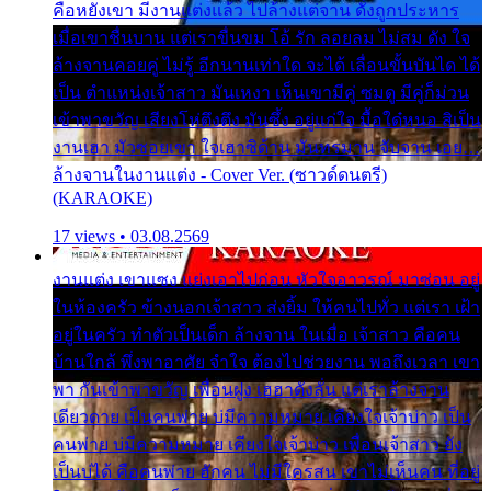
คือหยังเขา มีงานแต่งแล้ว ไปล้างแต่จาน ดั่งถูกประหาร
เมื่อเขาชื่นบาน แต่เราขื่นขม โอ้ รัก ลอยลม ไม่สม ดัง ใจ
ล้างจานคอยคู่ ไม่รู้ อีกนานเท่าใด จะได้ เลื่อนขั้นบันได ได้
เป็น ตำแหน่งเจ้าสาว มันเหงา เห็นเขามีคู่ ซมดู มีคู่ก็ม่วน
เข้าพาขวัญ เสียงโห่ตึงตึง มันซึ้ง อยู่แก่ใจ มื้อใด๋หนอ สิเป็น
งานเฮา มัวซอยเขา ใจเฮาซิด้าน มันทรมาน จับจาน เอย…
ล้างจานในงานแต่ง - Cover Ver. (ซาวด์ดนตรี)
(KARAOKE)
17 views • 03.08.2569
งานแต่ง เขาแซง แย่งเอาไปก่อน หัวใจอาวรณ์ มาซ่อน อยู่
ในห้องครัว ข้างนอกเจ้าสาว ส่งยิ้ม ให้คนไปทั่ว แต่เรา เฝ้า
อยู่ในครัว ทำตัวเป็นเด็ก ล้างจาน ในเมื่อ เจ้าสาว คือคน
บ้านใกล้ พึ่งพาอาศัย จำใจ ต้องไปช่วยงาน พอถึงเวลา เขา
พา กันเข้าพาขวัญ เพื่อนฝูง เฮฮาดังลั่น แต่เราล้างจาน
เดียวดาย เป็นคนพ่าย บ่มีความหมาย เคียงใจเจ้าบ่าว เป็น
คนพ่าย บ่มีความหมาย เคียงใจเจ้าบ่าว เพื่อนเจ้าสาว ยัง
เป็นบ่ได้ คือคนพ่าย ฮักคน ไม่มีใครสน เขาไม่เห็นคน ที่อยู่