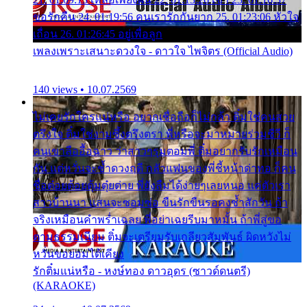
ขอรักคืน 24. 01:19:56 คนเรารักกันยาก 25. 01:23:06 หัวใจ
เถื่อน 26. 01:26:45 อยู่เพื่อลูก
เพลงเพราะเสนาะดวงใจ - ดาวใจ ไพจิตร (Official Audio)
140 views • 10.07.2569
ไม่เคยรักใครแน่หรือ อยากเชื่อถือก็ไม่กล้า ติ๋มใช่คนสวย
ตรึงใจ ติ๋มใช่งามซึ้งตรึงตรา พี่หรือจะมาหมายร่วมชีวี ก็
คนเขาลืออื้อฉาว ว่าสาวๆรุมตอมพี่ ติ๋มอยากรับรักเหมือน
กัน แต่หวั่นจะช้ำดวงฤดี กลัวแฟนของพี่ชี้หน้าด่าทอ ก็คน
ชื่อต๋อยต้อยตุ้มตุ๋ยต่าย พี่ยังลืมได้ง่ายๆเลยหนอ แค่ตัวเรา
สาวบ้านนา แสนจะซอมซ่อ ขืนรักขืนรอคงช้ำสักวัน ถ้า
จริงเหมือนคำพร่ำเฉลย พี่อย่าเฉยรีบมาหมั้น ถ้าพี่สู่ขอ
ตามธรรมเนียม ติ๋มจะเตรียมรับเกลียวสัมพันธ์ ผิดหวังไม่
หวั่นขอยอมได้เคียง
รักติ๋มแน่หรือ - หงษ์ทอง ดาวอุดร (ซาวด์ดนตรี)
(KARAOKE)