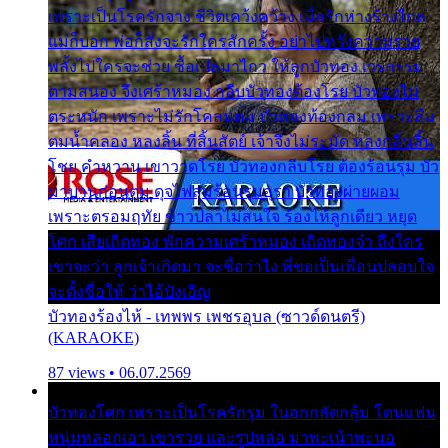
เพราะเป็นโรครักจาง ชีวิตเคว้งคว้าง เมื่อรักห่างร้างไกล
แม่ก็บอก พ่อก็สั่งจะรักใครสักครั้ง อย่าไปหวังความรวย
พลั้งไปใครจะช่วย ซื้อเปลมาไกว ให้ลูกบัวทอง เวรกรรม
ตามสนอง จึงเศร้าหมอง กลีบบัวทองต้องโรย บัวทองไม่
ตระหนัก เพราะไม่รักโคลนตม บัวทองท้องกลม เพราะลืม
ตมน้ำคลอง หลงลิ้น ที่สิ้นสัตย์ เจ้าจึงไม่ระมัด หลงกลิ่นลิ้น
โชย คำหวาน เขาวาดโรย บัวทองกลีบโรย ต้องร้อนรุม บัว
มาบานก่อนตูม ดุจไฟสุมร้อนรุมอุรา บัวทองผ่ายผอม
เพราะตรอมฤทัย ข้าวปลาไม่สนใจ ร้องไห้ลูกเดียว หยุด
โศก เสียเถิดทอง พักความเศร้าหมอง เถิดทองจ๋า ถึงใคร
เขาจะว่า ลูกเจ้าเกิดมา จะชื่อว่าไง พี่ขอเป็นเพื่อนปลอบใจ
จะตั้งชื่อให้ ว่าไอ้บังเอิญ
บัวทองร้องไห้ - เทพพร เพชรอุบล (ซาวด์ดนตรี)
(KARAOKE)
87 views • 06.07.2569
บัวทองโศก เพราะเป็นโรครักรุม ในอกกลัดกลุ้ม โดนแฟน
หนุ่มหลอกเอา เขารวย และรูปหล่อ มาพะเน้าพะนอ