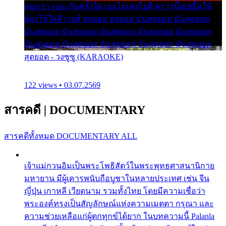
สองเรา เจอะกันครั้งใด เธอไม่เคยไยดี คราวนี้เธอยิ้มให้
ต้องให้ใส่ลีวายส์ สุดยอด สุดยอด มันสุดยอด มันสุดยอด
มันสุดยอด มันสุดยอด มันสุดยอด มันสุดยอด มันสุดยอด
มันสุดยอด มันสุดยอด มันสุดยอด มันสุดยอด มันสุดยอด
สุดยอด - วงซูซู (KARAOKE)
122 views • 03.07.2569
สารคดี
|
DOCUMENTARY
สารคดีทั้งหมด
DOCUMENTARY ALL
เจ้าแม่กวนอิมเป็นพระโพธิสัตว์ในพระพุทธศาสนานิกาย
มหายาน มีผู้เคารพนับถือบูชาในหลายประเทศ เช่น จีน
ญี่ปุ่น เกาหลี เวียดนาม รวมทั้งไทย โดยมีความเชื่อว่า
พระองค์ทรงเป็นสัญลักษณ์แห่งความเมตตา กรุณา และ
ความช่วยเหลือแก่ผู้ตกทุกข์ได้ยาก ในบทความนี้ Palanla