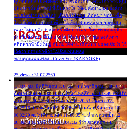
คู่แฟนเพลง ไม่เคยคิดว่าเก่ง หรือดังกว่าใคร..ใคร พระคุณ
ผู้ฟัง เท่านั้นยิ่งใหญ่ ที่เป็นแรงใจ ให้ผมดังมา.. ขอ องค์เท
วา สถิตฟากฟ้ายิ่งใหญ่ คุ้มภัยให้ท่าน เถิดหนา ขอจงเชื่อ
ใจ ไว้เถิดว่า ตราบชั่วชีวา ไม่ลืมแฟนเพลง ขอ อยู่คู่แฟน
เพลง ไม่เคยคิดว่าเก่ง หรือดังกว่าใคร..ใคร พระคุณผู้ฟัง
เท่านั้นยิ่งใหญ่ ที่เป็นแรงใจ ให้ผมดังมา.. ขอ องค์เทวา
สถิตฟากฟ้ายิ่งใหญ่ คุ้มภัยให้ท่าน เถิดหนา ขอจงเชื่อใจ ไว้
เถิดว่า ตราบชั่วชีวา ไม่ลืมแฟนเพลง
ขอบคุณแฟนเพลง - Cover Ver. (KARAOKE)
25 views • 31.07.2569
1. 00:00:00 ยินดีรับเดน 2. 00:03:44 น้ำตาอีสาน 3. 00:07:51
กิ่งทองใบหยก 4. 00:10:35 น้ำนิ่งไหลลึก 5. 00:13:49 ลานรัก
ลานเท 6. 00:17:06 จำใจจาก 7. 00:20:53 คืนฝนตก 8.
00:25:16 น้ำลงเดือนยี่ 9. 00:28:47 โสนน้อยเรือนงาม 10.
00:32:29 ตอไม้ที่ตายแล้ว 11. 00:35:41 น้ำกรดแช่เย็น 12.
00:39:08 อยากฟังซ้ำ 13. 00:42:32 รู้ว่าเขาหลอก 14.