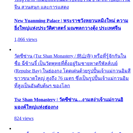
จีน สวนสนุก และการแสดง
New Yuanming Palace | พระราชวังหยวนหมิงใหม่ ความ
ยิ่งใหญ่แห่งประวัติศาสตร์ มณฑลกวางตุ้ง ประเทศจีน
1,066 views
วัดซีซ่าน (Tsz Shan Monastery / 慈山寺) หรือที่รู้จักกันใน
ชื่อ ฉี่ซ้านจี๋ เป็นวัดพุทธที่ตั้งอยู่ริมชายหาดรีพัลส์เบย์
(Repulse Bay) ในฮ่องกง โดดเด่นด้วยรูปปั้นเจ้าแม่กวนอิมสี
ขาวขนาดใหญ่ สูงถึง 76 เมตร ซึ่งเป็นรูปปั้นเจ้าแม่กวนอิม
ที่สูงเป็นอันดับต้นๆ ของโลก
Tsz Shan Monastery | วัดซีซ่าน…งามสง่าเจ้าแม่กวนอิ
มองค์ใหญ่แห่งฮ่องกง
824 views