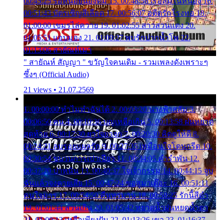
00:45:25 รอหน่อยน้องติ๋ม 15. 00:48:56 เรือล่มในหนอง 16.
00:51:43 บัตรเชิญสีเลือด 17. 00:56:07 อดีตรักโรงทอ 18.
01:00:00 เขมรไล่ควาย 19. 01:02:55 สาวสวนแตง 20.
01:05:51 แอบมอง 21. 01:09:27 พบรักปากน้ำโพ 22.
01:13:06 สายัณห์เมา
" สายัณห์ สัญญา " ขวัญใจคนเดิม - รวมเพลงดังเพราะๆ
ซึ้งๆ (Official Audio)
21 views • 21.07.2569
1. 00:00:00 ทำไมทำฉันได้ 2. 00:03:20 นางฟ้าสลัม 3.
00:06:50 คน 4. 00:10:36 บุญเหลือเกิน 5. 00:13:58 ฝนหยาด
สุดท้าย 6. 00:17:30 ยาใจยาจก 7. 00:20:30 คิดดูให้ดี 8.
00:24:21 ลบรอยแผลรัก 9. 00:27:35 เหมือนใจโดนกรีด 10.
00:30:54 ขบวนการเปาเปียว 11. 00:34:05 คำรำพัน 12.
00:37:20 ปาหนัน 13. 00:40:37 ใจเจ้ากรรม 14. 00:44:15 จูบ
ฉันแล้วจงตายเสีย 15. 00:47:24 ขอสูมาเต๊อะ 16. 00:51:11
คนใจมาร 17. 00:54:50 คืนทรมาน 18. 00:58:25 รักนี้สีดำ
19. 01:01:44 ส่วนเกิน 20. 01:05:42 หยาดน้ำฝนหยดน้ำตา
21. 01:09:13 เหลือเพียงฝัน 22. 01:13:26 เขา 23. 01:16:37