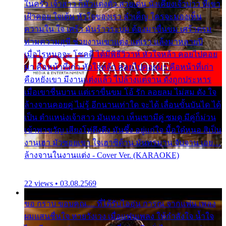
ในครัว เจ้าสาว ก็มัวแต่งตัว สวยเด่น นั่งเคียงเจ้าบ่าว ที่เขา
เฝ้าคอย ใจเต้น หัวใจของเรา ลำเค็ญ ใครจะมองเห็น
ความใน ใจ เศร้า มันร้าวระบม ต้องมาขื่นขม เศร้าตรม
ท่ามความสุขี ช่วยงานเขาแต่ง แต่เรา แล้งมาหลายปี
เมื่อไรหนอจะ โชคดี ได้มีพิธีวิวาห์ หัวใจหล้า คอยไปคอย
มา คือหน้าที่เก่า หัวใจหล้า คอยไปคอยมา คือหน้าที่เก่า
คือหยังเขา มีงานแต่งแล้ว ไปล้างแต่จาน ดั่งถูกประหาร
เมื่อเขาชื่นบาน แต่เราขื่นขม โอ้ รัก ลอยลม ไม่สม ดัง ใจ
ล้างจานคอยคู่ ไม่รู้ อีกนานเท่าใด จะได้ เลื่อนขั้นบันได ได้
เป็น ตำแหน่งเจ้าสาว มันเหงา เห็นเขามีคู่ ซมดู มีคู่ก็ม่วน
เข้าพาขวัญ เสียงโห่ตึงตึง มันซึ้ง อยู่แก่ใจ มื้อใด๋หนอ สิเป็น
งานเฮา มัวซอยเขา ใจเฮาซิด้าน มันทรมาน จับจาน เอย…
ล้างจานในงานแต่ง - Cover Ver. (KARAOKE)
22 views • 03.08.2569
ขอ กราบ ขอบคุณ.... ที่ได้รับไออุ่น การุณ จากแฟน เพลง
ผมแสนชื่นใจ หายวังเวง เมื่อแฟนเพลง ให้กำลังใจ น้ำใจ