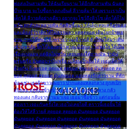
พ่อส่งเงินสามพัน ให้ฉันเรียนราม ได้อีกสักสามพัน ฉันคง
บ๊าย บาย จะไปซื้อกางเกงยีนส์ ลีวายส์มาใส่ เพราะเราเป็น
เด็กใต้ ลีวายส์อย่างเดียว อยากจะโชว์ถึงหิวโซ เด็กใต้ก็ไม่
หวั่น ตกตัวละหลายพัน กัดฟันซื้อมา ให้เด็กเทพเหลียวมอง
และต้องรู้ว่า เด็กใต้ไม่ธรรมดา แต่สุดยอด เดินโยกย้ายเย
ยวน กวนโอ๊ยพอได้ เพราะว่านุ่งลีวายส์ ตัวใหม่ใส่มา เดิน
เข้ามหาลัย จิ๊กโก๊มองหน้า ท่าจะมีปัญหา ไม่พอใจ ได้เป็น
เรื่องแน่นอน แต่ฉันไม่หวั่น เลยแหลงใต้ถามมัน ว่ามัน
พรั่นพรือ มันตอบว่าไม่พรื่อ เปลี่ยนเป็นยิ้มให้ เจอะเด็กใต้
ด้วยกัน ก็เลยรอด สุดยอด สุดยอด สุดยอด มันสุดยอด สุด
ยอด สุดยอด สุดยอด มันสุดยอด แอบหลงรักสาวราม ที่พัก
ห้องเช่า เธอผิวขาวผมยาว ปากแดงแหลงกลาง ถูกสเป็ก
จริงเธอ อยู่ห้องข้างข้าง อยากเข้าไปแหลงกลาง กลัว
ทองแดง กลับจากรามมาเจอ เธอมาซื้อข้าว แต่ก่อนนั้น
สองเรา เจอะกันครั้งใด เธอไม่เคยไยดี คราวนี้เธอยิ้มให้
ต้องให้ใส่ลีวายส์ สุดยอด สุดยอด มันสุดยอด มันสุดยอด
มันสุดยอด มันสุดยอด มันสุดยอด มันสุดยอด มันสุดยอด
มันสุดยอด มันสุดยอด มันสุดยอด มันสุดยอด มันสุดยอด