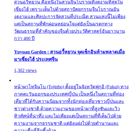
สวนอวี้หยวน คือหนึ่งในสวนจีนโบราณที่งดงามที่สุดใน
เซี่ยงไฮ้ เพราะเต็มไปด้วยสถาปัตยกรรมจีนโบราณอัน
งดงามและศิลปะการจัดสวนที่ประณีต สวนแห่งนี้ไม่เพียง
แต่เป็นสถานที่พักผ่อนหย่อนใจแต่ยังเป็นมรดกทาง
วัฒนธรรมที่สำคัญของจีนด้วยประวัติศาสตร์อันยาวนาน
กว่า 400 ปี
Yuyuan Garden : สวนอวี้หยวน จุดเช็กอินห้ามพลาดเมื่อ
มาเซี่ยงไฮ้ ประเทศจีน
1,302 views
หน้าผาโทจินโบ (Tojinbo) ตั้งอยู่ในจังหวัดฟุกุอิ (Fukui) ทาง
ภาคตะวันออกของประเทศญี่ปุ่น เป็นหนึ่งในสถานที่ท่อง
เที่ยวที่ได้รับความนิยมจากทั้งนักท่องเที่ยวชาวญี่ปุ่นและ
ชาวต่างชาติ ด้วยความงามของหน้าผาที่สูงชันและวิว
ทิวทัศน์ที่น่าทึ่ง และไม่เพียงแต่เป็นสถานที่ที่เต็มไปด้วย
ความงามจากธรรมชาติ แต่ยังแฝงไปด้วยตำนานและ
ความเชื่อที่ลึกซึ้งด้วย