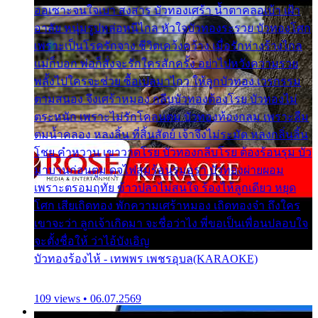
ออเซาะจนใจเบา สงสาร บัวทองเศร้า น้ำตาคลอเบ้า เฝ้า
อาลัย หนุ่มรูปหล่อหนีไกล หัวใจบัวทองระรวย บัวทองโศก
เพราะเป็นโรครักจาง ชีวิตเคว้งคว้าง เมื่อรักห่างร้างไกล
แม่ก็บอก พ่อก็สั่งจะรักใครสักครั้ง อย่าไปหวังความรวย
พลั้งไปใครจะช่วย ซื้อเปลมาไกว ให้ลูกบัวทอง เวรกรรม
ตามสนอง จึงเศร้าหมอง กลีบบัวทองต้องโรย บัวทองไม่
ตระหนัก เพราะไม่รักโคลนตม บัวทองท้องกลม เพราะลืม
ตมน้ำคลอง หลงลิ้น ที่สิ้นสัตย์ เจ้าจึงไม่ระมัด หลงกลิ่นลิ้น
โชย คำหวาน เขาวาดโรย บัวทองกลีบโรย ต้องร้อนรุม บัว
มาบานก่อนตูม ดุจไฟสุมร้อนรุมอุรา บัวทองผ่ายผอม
เพราะตรอมฤทัย ข้าวปลาไม่สนใจ ร้องไห้ลูกเดียว หยุด
โศก เสียเถิดทอง พักความเศร้าหมอง เถิดทองจ๋า ถึงใคร
เขาจะว่า ลูกเจ้าเกิดมา จะชื่อว่าไง พี่ขอเป็นเพื่อนปลอบใจ
จะตั้งชื่อให้ ว่าไอ้บังเอิญ
บัวทองร้องไห้ - เทพพร เพชรอุบล(KARAOKE)
109 views • 06.07.2569