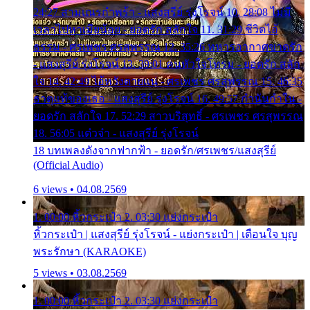
24:27 สามเณรกำพร้า - แสงสุรีย์ รุ่งโรจน์ 10. 28:08 ไม่มี
เวลาไปหาเมียน้อย - ยอดรัก สลักใจ 11. 31:29 ชีวิตไอ้
ธรรม - ศรเพชร ศรสุพรรณ 12. 35:26 ทหารอากาศขาดรัก
- แสงสุรีย์ รุ่งโรจน์ 13. 39:01 คนหัวใจโทรม - ยอดรัก สลัก
ใจ 14. 42:49 ไอ้หวังตายแน่ - ศรเพชร ศรสุพรรณ 15. 46:35
ธาตุแท้ของเธอ - แสงสุรีย์ รุ่งโรจน์ 16. 49:57 กำนันกำใน -
ยอดรัก สลักใจ 17. 52:29 สาวบริสุทธิ์ - ศรเพชร ศรสุพรรณ
18. 56:05 แต๋วจ๋า - แสงสุรีย์ รุ่งโรจน์
18 บทเพลงดังจากฟากฟ้า - ยอดรัก/ศรเพชร/แสงสุรีย์
(Official Audio)
6 views • 04.08.2569
1. 00:00 หิ้วกระเป๋า 2. 03:30 แย่งกระเป๋า
หิ้วกระเป๋า | แสงสุรีย์ รุ่งโรจน์ - แย่งกระเป๋า | เตือนใจ บุญ
พระรักษา (KARAOKE)
5 views • 03.08.2569
1. 00:00 หิ้วกระเป๋า 2. 03:30 แย่งกระเป๋า