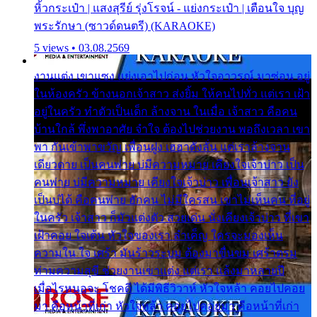
หิ้วกระเป๋า | แสงสุรีย์ รุ่งโรจน์ - แย่งกระเป๋า | เตือนใจ บุญ
พระรักษา (ซาวด์ดนตรี) (KARAOKE)
5 views • 03.08.2569
งานแต่ง เขาแซง แย่งเอาไปก่อน หัวใจอาวรณ์ มาซ่อน อยู่
ในห้องครัว ข้างนอกเจ้าสาว ส่งยิ้ม ให้คนไปทั่ว แต่เรา เฝ้า
อยู่ในครัว ทำตัวเป็นเด็ก ล้างจาน ในเมื่อ เจ้าสาว คือคน
บ้านใกล้ พึ่งพาอาศัย จำใจ ต้องไปช่วยงาน พอถึงเวลา เขา
พา กันเข้าพาขวัญ เพื่อนฝูง เฮฮาดังลั่น แต่เราล้างจาน
เดียวดาย เป็นคนพ่าย บ่มีความหมาย เคียงใจเจ้าบ่าว เป็น
คนพ่าย บ่มีความหมาย เคียงใจเจ้าบ่าว เพื่อนเจ้าสาว ยัง
เป็นบ่ได้ คือคนพ่าย ฮักคน ไม่มีใครสน เขาไม่เห็นคน ที่อยู่
ในครัว เจ้าสาว ก็มัวแต่งตัว สวยเด่น นั่งเคียงเจ้าบ่าว ที่เขา
เฝ้าคอย ใจเต้น หัวใจของเรา ลำเค็ญ ใครจะมองเห็น
ความใน ใจ เศร้า มันร้าวระบม ต้องมาขื่นขม เศร้าตรม
ท่ามความสุขี ช่วยงานเขาแต่ง แต่เรา แล้งมาหลายปี
เมื่อไรหนอจะ โชคดี ได้มีพิธีวิวาห์ หัวใจหล้า คอยไปคอย
มา คือหน้าที่เก่า หัวใจหล้า คอยไปคอยมา คือหน้าที่เก่า