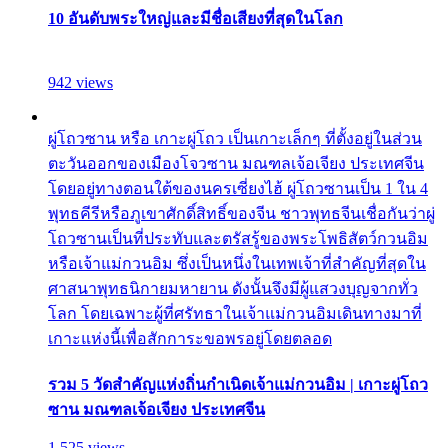
10 อันดับพระใหญ่และมีชื่อเสียงที่สุดในโลก
942 views
ผู่โถวซาน หรือ เกาะผู่โถว เป็นเกาะเล็กๆ ที่ตั้งอยู่ในส่วน
ตะวันออกของเมืองโจวซาน มณฑลเจ้อเจียง ประเทศจีน
โดยอยู่ทางตอนใต้ของนครเซี่ยงไฮ้ ผู่โถวซานเป็น 1 ใน 4
พุทธคีรีหรือภูเขาศักดิ์สิทธิ์ของจีน ชาวพุทธจีนเชื่อกันว่าผู่
โถวซานเป็นที่ประทับและตรัสรู้ของพระโพธิสัตว์กวนอิม
หรือเจ้าแม่กวนอิม ซึ่งเป็นหนึ่งในเทพเจ้าที่สำคัญที่สุดใน
ศาสนาพุทธนิกายมหายาน ดังนั้นจึงมีผู้แสวงบุญจากทั่ว
โลก โดยเฉพาะผู้ที่ศรัทธาในเจ้าแม่กวนอิมเดินทางมาที่
เกาะแห่งนี้เพื่อสักการะขอพรอยู่โดยตลอด
รวม 5 วัดสำคัญแห่งถิ่นกำเนิดเจ้าแม่กวนอิม | เกาะผู่โถว
ซาน มณฑลเจ้อเจียง ประเทศจีน
1,525 views