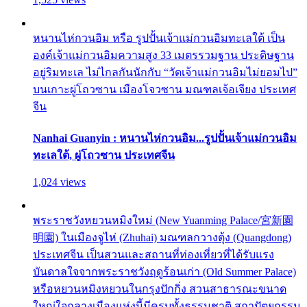
หนานไห่กวนอิม หรือ รูปปั้นเจ้าแม่กวนอิมทะเลใต้ เป็น
องค์เจ้าแม่กวนอิมความสูง 33 เมตรรวมฐาน ประดิษฐาน
อยู่ริมทะเล ไม่ไกลกันนักกับ “วัดเจ้าแม่กวนอิมไม่ยอมไป”
บนเกาะผู่โถวซาน เมืองโจวซาน มณฑลเจ้อเจียง ประเทศ
จีน
Nanhai Guanyin : หนานไห่กวนอิม...รูปปั้นเจ้าแม่กวนอิม
ทะเลใต้, ผู่โถวซาน ประเทศจีน
1,024 views
พระราชวังหยวนหมิงใหม่ (New Yuanming Palace/宮新園
明園) ในเมืองจูไห่ (Zhuhai) มณฑลกวางตุ้ง (Quangdong)
ประเทศจีน เป็นสวนและสถานที่ท่องเที่ยวที่ได้รับแรง
บันดาลใจจากพระราชวังฤดูร้อนเก่า (Old Summer Palace)
หรือหยวนหมิงหยวนในกรุงปักกิ่ง สวนสาธารณะขนาด
ใหญ่ใจกลางเมืองแห่งนี้มีครบทั้งธรรมชาติ สถาปัตยกรรม