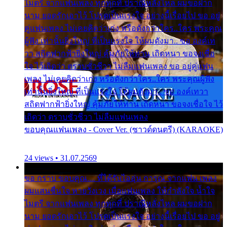
ไมตรี จากแฟนเพลง ทุกทุกที่ ปราณีหลั่งไหล ผมขอฝาก
นาม ยอดรักเอาไว้ โปรดเป็นแรงใจ อย่างนี้เรื่อยไป ขอ อยู่
คู่แฟนเพลง ไม่เคยคิดว่าเก่ง หรือดังกว่าใคร..ใคร พระคุณ
ผู้ฟัง เท่านั้นยิ่งใหญ่ ที่เป็นแรงใจ ให้ผมดังมา.. ขอ องค์เท
วา สถิตฟากฟ้ายิ่งใหญ่ คุ้มภัยให้ท่าน เถิดหนา ขอจงเชื่อ
ใจ ไว้เถิดว่า ตราบชั่วชีวา ไม่ลืมแฟนเพลง ขอ อยู่คู่แฟน
เพลง ไม่เคยคิดว่าเก่ง หรือดังกว่าใคร..ใคร พระคุณผู้ฟัง
เท่านั้นยิ่งใหญ่ ที่เป็นแรงใจ ให้ผมดังมา.. ขอ องค์เทวา
สถิตฟากฟ้ายิ่งใหญ่ คุ้มภัยให้ท่าน เถิดหนา ขอจงเชื่อใจ ไว้
เถิดว่า ตราบชั่วชีวา ไม่ลืมแฟนเพลง
ขอบคุณแฟนเพลง - Cover Ver. (ซาวด์ดนตรี) (KARAOKE)
24 views • 31.07.2569
ขอ กราบ ขอบคุณ.... ที่ได้รับไออุ่น การุณ จากแฟน เพลง
ผมแสนชื่นใจ หายวังเวง เมื่อแฟนเพลง ให้กำลังใจ น้ำใจ
ไมตรี จากแฟนเพลง ทุกทุกที่ ปราณีหลั่งไหล ผมขอฝาก
นาม ยอดรักเอาไว้ โปรดเป็นแรงใจ อย่างนี้เรื่อยไป ขอ อยู่