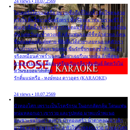
24 views • 10.07.2569
ไม่เคยรักใครแน่หรือ อยากเชื่อถือก็ไม่กล้า ติ๋มใช่คนสวย
ตรึงใจ ติ๋มใช่งามซึ้งตรึงตรา พี่หรือจะมาหมายร่วมชีวี ก็
คนเขาลืออื้อฉาว ว่าสาวๆรุมตอมพี่ ติ๋มอยากรับรักเหมือน
กัน แต่หวั่นจะช้ำดวงฤดี กลัวแฟนของพี่ชี้หน้าด่าทอ ก็คน
ชื่อต๋อยต้อยตุ้มตุ๋ยต่าย พี่ยังลืมได้ง่ายๆเลยหนอ แค่ตัวเรา
สาวบ้านนา แสนจะซอมซ่อ ขืนรักขืนรอคงช้ำสักวัน ถ้า
จริงเหมือนคำพร่ำเฉลย พี่อย่าเฉยรีบมาหมั้น ถ้าพี่สู่ขอ
ตามธรรมเนียม ติ๋มจะเตรียมรับเกลียวสัมพันธ์ ผิดหวังไม่
หวั่นขอยอมได้เคียง
รักติ๋มแน่หรือ - หงษ์ทอง ดาวอุดร (KARAOKE)
24 views • 10.07.2569
บัวทองโศก เพราะเป็นโรครักรุม ในอกกลัดกลุ้ม โดนแฟน
หนุ่มหลอกเอา เขารวย และรูปหล่อ มาพะเน้าพะนอ
ออเซาะจนใจเบา สงสาร บัวทองเศร้า น้ำตาคลอเบ้า เฝ้า
อาลัย หนุ่มรูปหล่อหนีไกล หัวใจบัวทองระรวย บัวทองโศก