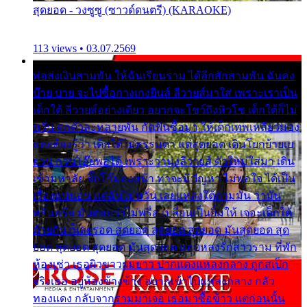
สุดยอด - วงซูซู (ซาวด์ดนตรี) (KARAOKE)
113 views • 03.07.2569
พ่อส่งเงินสามพัน ให้ฉันเรียนราม ได้อีกสักสามพัน ฉันคง
บ๊าย บาย จะไปซื้อกางเกงยีนส์ ลีวายส์มาใส่ เพราะเราเป็น
เด็กใต้ ลีวายส์อย่างเดียว อยากจะโชว์ถึงหิวโซ เด็กใต้ก็ไม่
หวั่น ตกตัวละหลายพัน กัดฟันซื้อมา ให้เด็กเทพเหลียวมอง
และต้องรู้ว่า เด็กใต้ไม่ธรรมดา แต่สุดยอด เดินโยกย้ายเย
ยวน กวนโอ๊ยพอได้ เพราะว่านุ่งลีวายส์ ตัวใหม่ใส่มา เดิน
เข้ามหาลัย จิ๊กโก๊มองหน้า ท่าจะมีปัญหา ไม่พอใจ ได้เป็น
เรื่องแน่นอน แต่ฉันไม่หวั่น เลยแหลงใต้ถามมัน ว่ามัน
พรั่นพรือ มันตอบว่าไม่พรื่อ เปลี่ยนเป็นยิ้มให้ เจอะเด็กใต้
ด้วยกัน ก็เลยรอด สุดยอด สุดยอด สุดยอด มันสุดยอด สุด
ยอด สุดยอด สุดยอด มันสุดยอด แอบหลงรักสาวราม ที่พัก
ห้องเช่า เธอผิวขาวผมยาว ปากแดงแหลงกลาง ถูกสเป็ก
จริงเธอ อยู่ห้องข้างข้าง อยากเข้าไปแหลงกลาง กลัว
ทองแดง กลับจากรามมาเจอ เธอมาซื้อข้าว แต่ก่อนนั้น