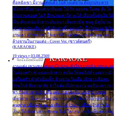
คือหยังเขา มีงานแต่งแล้ว ไปล้างแต่จาน ดั่งถูกประหาร
เมื่อเขาชื่นบาน แต่เราขื่นขม โอ้ รัก ลอยลม ไม่สม ดัง ใจ
ล้างจานคอยคู่ ไม่รู้ อีกนานเท่าใด จะได้ เลื่อนขั้นบันได ได้
เป็น ตำแหน่งเจ้าสาว มันเหงา เห็นเขามีคู่ ซมดู มีคู่ก็ม่วน
เข้าพาขวัญ เสียงโห่ตึงตึง มันซึ้ง อยู่แก่ใจ มื้อใด๋หนอ สิเป็น
งานเฮา มัวซอยเขา ใจเฮาซิด้าน มันทรมาน จับจาน เอย…
ล้างจานในงานแต่ง - Cover Ver. (ซาวด์ดนตรี)
(KARAOKE)
19 views • 03.08.2569
งานแต่ง เขาแซง แย่งเอาไปก่อน หัวใจอาวรณ์ มาซ่อน อยู่
ในห้องครัว ข้างนอกเจ้าสาว ส่งยิ้ม ให้คนไปทั่ว แต่เรา เฝ้า
อยู่ในครัว ทำตัวเป็นเด็ก ล้างจาน ในเมื่อ เจ้าสาว คือคน
บ้านใกล้ พึ่งพาอาศัย จำใจ ต้องไปช่วยงาน พอถึงเวลา เขา
พา กันเข้าพาขวัญ เพื่อนฝูง เฮฮาดังลั่น แต่เราล้างจาน
เดียวดาย เป็นคนพ่าย บ่มีความหมาย เคียงใจเจ้าบ่าว เป็น
คนพ่าย บ่มีความหมาย เคียงใจเจ้าบ่าว เพื่อนเจ้าสาว ยัง
เป็นบ่ได้ คือคนพ่าย ฮักคน ไม่มีใครสน เขาไม่เห็นคน ที่อยู่