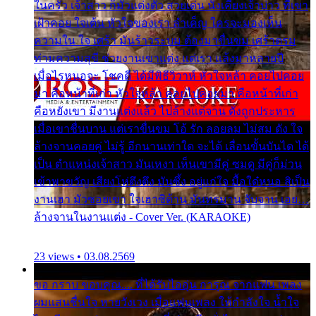
ในครัว เจ้าสาว ก็มัวแต่งตัว สวยเด่น นั่งเคียงเจ้าบ่าว ที่เขา
เฝ้าคอย ใจเต้น หัวใจของเรา ลำเค็ญ ใครจะมองเห็น
ความใน ใจ เศร้า มันร้าวระบม ต้องมาขื่นขม เศร้าตรม
ท่ามความสุขี ช่วยงานเขาแต่ง แต่เรา แล้งมาหลายปี
เมื่อไรหนอจะ โชคดี ได้มีพิธีวิวาห์ หัวใจหล้า คอยไปคอย
มา คือหน้าที่เก่า หัวใจหล้า คอยไปคอยมา คือหน้าที่เก่า
คือหยังเขา มีงานแต่งแล้ว ไปล้างแต่จาน ดั่งถูกประหาร
เมื่อเขาชื่นบาน แต่เราขื่นขม โอ้ รัก ลอยลม ไม่สม ดัง ใจ
ล้างจานคอยคู่ ไม่รู้ อีกนานเท่าใด จะได้ เลื่อนขั้นบันได ได้
เป็น ตำแหน่งเจ้าสาว มันเหงา เห็นเขามีคู่ ซมดู มีคู่ก็ม่วน
เข้าพาขวัญ เสียงโห่ตึงตึง มันซึ้ง อยู่แก่ใจ มื้อใด๋หนอ สิเป็น
งานเฮา มัวซอยเขา ใจเฮาซิด้าน มันทรมาน จับจาน เอย…
ล้างจานในงานแต่ง - Cover Ver. (KARAOKE)
23 views • 03.08.2569
ขอ กราบ ขอบคุณ.... ที่ได้รับไออุ่น การุณ จากแฟน เพลง
ผมแสนชื่นใจ หายวังเวง เมื่อแฟนเพลง ให้กำลังใจ น้ำใจ