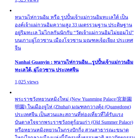
หนานไห่กวนอิม หรือ รูปปั้นเจ้าแม่กวนอิมทะเลใต้ เป็น
องค์เจ้าแม่กวนอิมความสูง 33 เมตรรวมฐาน ประดิษฐาน
อยู่ริมทะเล ไม่ไกลกันนักกับ “วัดเจ้าแม่กวนอิมไม่ยอมไป”
บนเกาะผู่โถวซาน เมืองโจวซาน มณฑลเจ้อเจียง ประเทศ
จีน
Nanhai Guanyin : หนานไห่กวนอิม...รูปปั้นเจ้าแม่กวนอิม
ทะเลใต้, ผู่โถวซาน ประเทศจีน
1,025 views
พระราชวังหยวนหมิงใหม่ (New Yuanming Palace/宮新園
明園) ในเมืองจูไห่ (Zhuhai) มณฑลกวางตุ้ง (Quangdong)
ประเทศจีน เป็นสวนและสถานที่ท่องเที่ยวที่ได้รับแรง
บันดาลใจจากพระราชวังฤดูร้อนเก่า (Old Summer Palace)
หรือหยวนหมิงหยวนในกรุงปักกิ่ง สวนสาธารณะขนาด
ใหญ่ใจกลางเมืองแห่งนี้มีครบทั้งธรรมชาติ สถาปัตยกรรม