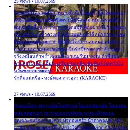
25 views • 10.07.2569
ไม่เคยรักใครแน่หรือ อยากเชื่อถือก็ไม่กล้า ติ๋มใช่คนสวย
ตรึงใจ ติ๋มใช่งามซึ้งตรึงตรา พี่หรือจะมาหมายร่วมชีวี ก็
คนเขาลืออื้อฉาว ว่าสาวๆรุมตอมพี่ ติ๋มอยากรับรักเหมือน
กัน แต่หวั่นจะช้ำดวงฤดี กลัวแฟนของพี่ชี้หน้าด่าทอ ก็คน
ชื่อต๋อยต้อยตุ้มตุ๋ยต่าย พี่ยังลืมได้ง่ายๆเลยหนอ แค่ตัวเรา
สาวบ้านนา แสนจะซอมซ่อ ขืนรักขืนรอคงช้ำสักวัน ถ้า
จริงเหมือนคำพร่ำเฉลย พี่อย่าเฉยรีบมาหมั้น ถ้าพี่สู่ขอ
ตามธรรมเนียม ติ๋มจะเตรียมรับเกลียวสัมพันธ์ ผิดหวังไม่
หวั่นขอยอมได้เคียง
รักติ๋มแน่หรือ - หงษ์ทอง ดาวอุดร (KARAOKE)
27 views • 10.07.2569
บัวทองโศก เพราะเป็นโรครักรุม ในอกกลัดกลุ้ม โดนแฟน
หนุ่มหลอกเอา เขารวย และรูปหล่อ มาพะเน้าพะนอ
ออเซาะจนใจเบา สงสาร บัวทองเศร้า น้ำตาคลอเบ้า เฝ้า
อาลัย หนุ่มรูปหล่อหนีไกล หัวใจบัวทองระรวย บัวทองโศก