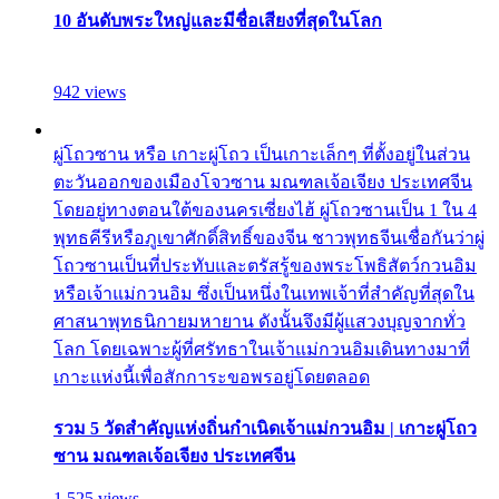
10 อันดับพระใหญ่และมีชื่อเสียงที่สุดในโลก
942 views
ผู่โถวซาน หรือ เกาะผู่โถว เป็นเกาะเล็กๆ ที่ตั้งอยู่ในส่วน
ตะวันออกของเมืองโจวซาน มณฑลเจ้อเจียง ประเทศจีน
โดยอยู่ทางตอนใต้ของนครเซี่ยงไฮ้ ผู่โถวซานเป็น 1 ใน 4
พุทธคีรีหรือภูเขาศักดิ์สิทธิ์ของจีน ชาวพุทธจีนเชื่อกันว่าผู่
โถวซานเป็นที่ประทับและตรัสรู้ของพระโพธิสัตว์กวนอิม
หรือเจ้าแม่กวนอิม ซึ่งเป็นหนึ่งในเทพเจ้าที่สำคัญที่สุดใน
ศาสนาพุทธนิกายมหายาน ดังนั้นจึงมีผู้แสวงบุญจากทั่ว
โลก โดยเฉพาะผู้ที่ศรัทธาในเจ้าแม่กวนอิมเดินทางมาที่
เกาะแห่งนี้เพื่อสักการะขอพรอยู่โดยตลอด
รวม 5 วัดสำคัญแห่งถิ่นกำเนิดเจ้าแม่กวนอิม | เกาะผู่โถว
ซาน มณฑลเจ้อเจียง ประเทศจีน
1,525 views