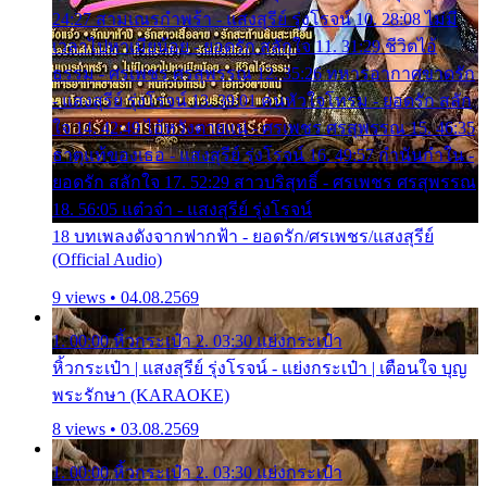
24:27 สามเณรกำพร้า - แสงสุรีย์ รุ่งโรจน์ 10. 28:08 ไม่มี
เวลาไปหาเมียน้อย - ยอดรัก สลักใจ 11. 31:29 ชีวิตไอ้
ธรรม - ศรเพชร ศรสุพรรณ 12. 35:26 ทหารอากาศขาดรัก
- แสงสุรีย์ รุ่งโรจน์ 13. 39:01 คนหัวใจโทรม - ยอดรัก สลัก
ใจ 14. 42:49 ไอ้หวังตายแน่ - ศรเพชร ศรสุพรรณ 15. 46:35
ธาตุแท้ของเธอ - แสงสุรีย์ รุ่งโรจน์ 16. 49:57 กำนันกำใน -
ยอดรัก สลักใจ 17. 52:29 สาวบริสุทธิ์ - ศรเพชร ศรสุพรรณ
18. 56:05 แต๋วจ๋า - แสงสุรีย์ รุ่งโรจน์
18 บทเพลงดังจากฟากฟ้า - ยอดรัก/ศรเพชร/แสงสุรีย์
(Official Audio)
9 views • 04.08.2569
1. 00:00 หิ้วกระเป๋า 2. 03:30 แย่งกระเป๋า
หิ้วกระเป๋า | แสงสุรีย์ รุ่งโรจน์ - แย่งกระเป๋า | เตือนใจ บุญ
พระรักษา (KARAOKE)
8 views • 03.08.2569
1. 00:00 หิ้วกระเป๋า 2. 03:30 แย่งกระเป๋า