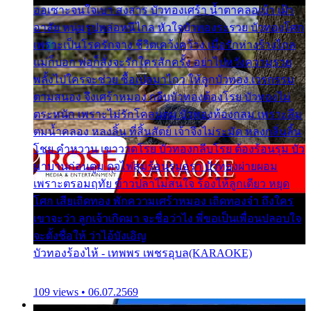
ออเซาะจนใจเบา สงสาร บัวทองเศร้า น้ำตาคลอเบ้า เฝ้า
อาลัย หนุ่มรูปหล่อหนีไกล หัวใจบัวทองระรวย บัวทองโศก
เพราะเป็นโรครักจาง ชีวิตเคว้งคว้าง เมื่อรักห่างร้างไกล
แม่ก็บอก พ่อก็สั่งจะรักใครสักครั้ง อย่าไปหวังความรวย
พลั้งไปใครจะช่วย ซื้อเปลมาไกว ให้ลูกบัวทอง เวรกรรม
ตามสนอง จึงเศร้าหมอง กลีบบัวทองต้องโรย บัวทองไม่
ตระหนัก เพราะไม่รักโคลนตม บัวทองท้องกลม เพราะลืม
ตมน้ำคลอง หลงลิ้น ที่สิ้นสัตย์ เจ้าจึงไม่ระมัด หลงกลิ่นลิ้น
โชย คำหวาน เขาวาดโรย บัวทองกลีบโรย ต้องร้อนรุม บัว
มาบานก่อนตูม ดุจไฟสุมร้อนรุมอุรา บัวทองผ่ายผอม
เพราะตรอมฤทัย ข้าวปลาไม่สนใจ ร้องไห้ลูกเดียว หยุด
โศก เสียเถิดทอง พักความเศร้าหมอง เถิดทองจ๋า ถึงใคร
เขาจะว่า ลูกเจ้าเกิดมา จะชื่อว่าไง พี่ขอเป็นเพื่อนปลอบใจ
จะตั้งชื่อให้ ว่าไอ้บังเอิญ
บัวทองร้องไห้ - เทพพร เพชรอุบล(KARAOKE)
109 views • 06.07.2569