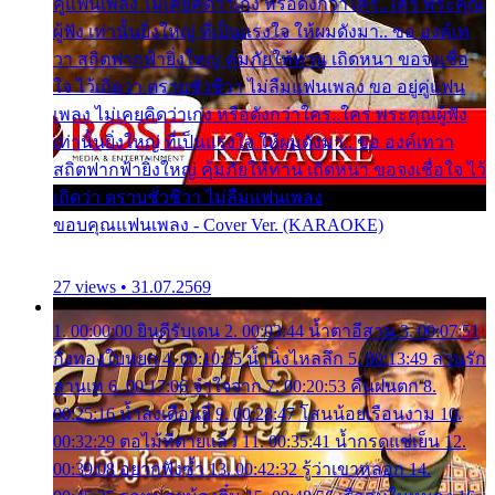
คู่แฟนเพลง ไม่เคยคิดว่าเก่ง หรือดังกว่าใคร..ใคร พระคุณ
ผู้ฟัง เท่านั้นยิ่งใหญ่ ที่เป็นแรงใจ ให้ผมดังมา.. ขอ องค์เท
วา สถิตฟากฟ้ายิ่งใหญ่ คุ้มภัยให้ท่าน เถิดหนา ขอจงเชื่อ
ใจ ไว้เถิดว่า ตราบชั่วชีวา ไม่ลืมแฟนเพลง ขอ อยู่คู่แฟน
เพลง ไม่เคยคิดว่าเก่ง หรือดังกว่าใคร..ใคร พระคุณผู้ฟัง
เท่านั้นยิ่งใหญ่ ที่เป็นแรงใจ ให้ผมดังมา.. ขอ องค์เทวา
สถิตฟากฟ้ายิ่งใหญ่ คุ้มภัยให้ท่าน เถิดหนา ขอจงเชื่อใจ ไว้
เถิดว่า ตราบชั่วชีวา ไม่ลืมแฟนเพลง
ขอบคุณแฟนเพลง - Cover Ver. (KARAOKE)
27 views • 31.07.2569
1. 00:00:00 ยินดีรับเดน 2. 00:03:44 น้ำตาอีสาน 3. 00:07:51
กิ่งทองใบหยก 4. 00:10:35 น้ำนิ่งไหลลึก 5. 00:13:49 ลานรัก
ลานเท 6. 00:17:06 จำใจจาก 7. 00:20:53 คืนฝนตก 8.
00:25:16 น้ำลงเดือนยี่ 9. 00:28:47 โสนน้อยเรือนงาม 10.
00:32:29 ตอไม้ที่ตายแล้ว 11. 00:35:41 น้ำกรดแช่เย็น 12.
00:39:08 อยากฟังซ้ำ 13. 00:42:32 รู้ว่าเขาหลอก 14.