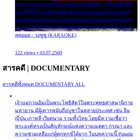
สองเรา เจอะกันครั้งใด เธอไม่เคยไยดี คราวนี้เธอยิ้มให้
ต้องให้ใส่ลีวายส์ สุดยอด สุดยอด มันสุดยอด มันสุดยอด
มันสุดยอด มันสุดยอด มันสุดยอด มันสุดยอด มันสุดยอด
มันสุดยอด มันสุดยอด มันสุดยอด มันสุดยอด มันสุดยอด
สุดยอด - วงซูซู (KARAOKE)
122 views • 03.07.2569
สารคดี
|
DOCUMENTARY
สารคดีทั้งหมด
DOCUMENTARY ALL
เจ้าแม่กวนอิมเป็นพระโพธิสัตว์ในพระพุทธศาสนานิกาย
มหายาน มีผู้เคารพนับถือบูชาในหลายประเทศ เช่น จีน
ญี่ปุ่น เกาหลี เวียดนาม รวมทั้งไทย โดยมีความเชื่อว่า
พระองค์ทรงเป็นสัญลักษณ์แห่งความเมตตา กรุณา และ
ความช่วยเหลือแก่ผู้ตกทุกข์ได้ยาก ในบทความนี้ Palanla