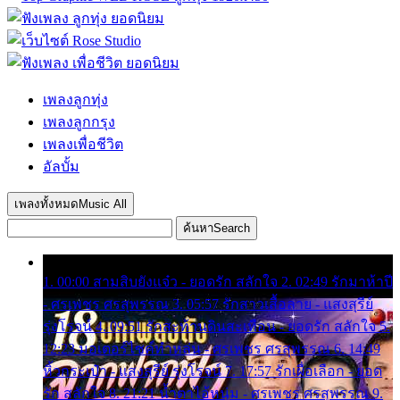
เพลงลูกทุ่ง
เพลงลูกกรุง
เพลงเพื่อชีวิต
อัลบั้ม
เพลงทั้งหมด
Music All
ค้นหา
Search
1. 00:00 สามสิบยังแจ๋ว - ยอดรัก สลักใจ 2. 02:49 รักมาห้าปี
- ศรเพชร ศรสุพรรณ 3. 05:57 รักสาวเสื้อลาย - แสงสุรีย์
รุ่งโรจน์ 4. 09:51 รักสะท้านดินสะเทือน - ยอดรัก สลักใจ 5.
12:23 มอเตอร์ไซค์ทำหล่น - ศรเพชร ศรสุพรรณ 6. 14:49
หิ้วกระเป๋า - แสงสุรีย์ รุ่งโรจน์ 7. 17:57 รักเผื่อเลือก - ยอด
รัก สลักใจ 8. 21:21 น้ำตาไอ้หนุ่ม - ศรเพชร ศรสุพรรณ 9.