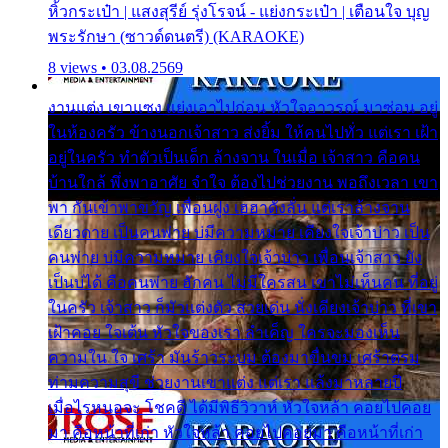
หิ้วกระเป๋า | แสงสุรีย์ รุ่งโรจน์ - แย่งกระเป๋า | เตือนใจ บุญ
พระรักษา (ซาวด์ดนตรี) (KARAOKE)
8 views • 03.08.2569
งานแต่ง เขาแซง แย่งเอาไปก่อน หัวใจอาวรณ์ มาซ่อน อยู่
ในห้องครัว ข้างนอกเจ้าสาว ส่งยิ้ม ให้คนไปทั่ว แต่เรา เฝ้า
อยู่ในครัว ทำตัวเป็นเด็ก ล้างจาน ในเมื่อ เจ้าสาว คือคน
บ้านใกล้ พึ่งพาอาศัย จำใจ ต้องไปช่วยงาน พอถึงเวลา เขา
พา กันเข้าพาขวัญ เพื่อนฝูง เฮฮาดังลั่น แต่เราล้างจาน
เดียวดาย เป็นคนพ่าย บ่มีความหมาย เคียงใจเจ้าบ่าว เป็น
คนพ่าย บ่มีความหมาย เคียงใจเจ้าบ่าว เพื่อนเจ้าสาว ยัง
เป็นบ่ได้ คือคนพ่าย ฮักคน ไม่มีใครสน เขาไม่เห็นคน ที่อยู่
ในครัว เจ้าสาว ก็มัวแต่งตัว สวยเด่น นั่งเคียงเจ้าบ่าว ที่เขา
เฝ้าคอย ใจเต้น หัวใจของเรา ลำเค็ญ ใครจะมองเห็น
ความใน ใจ เศร้า มันร้าวระบม ต้องมาขื่นขม เศร้าตรม
ท่ามความสุขี ช่วยงานเขาแต่ง แต่เรา แล้งมาหลายปี
เมื่อไรหนอจะ โชคดี ได้มีพิธีวิวาห์ หัวใจหล้า คอยไปคอย
มา คือหน้าที่เก่า หัวใจหล้า คอยไปคอยมา คือหน้าที่เก่า