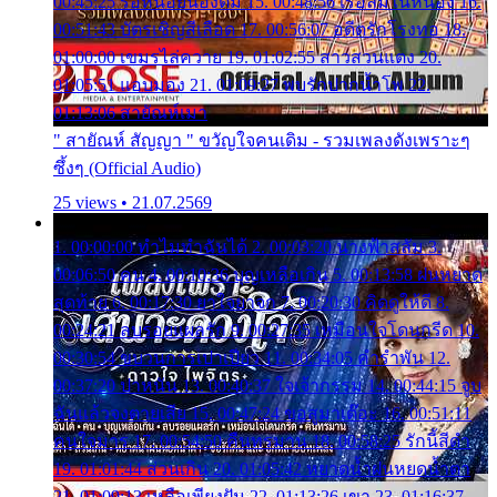
00:45:25 รอหน่อยน้องติ๋ม 15. 00:48:56 เรือล่มในหนอง 16.
00:51:43 บัตรเชิญสีเลือด 17. 00:56:07 อดีตรักโรงทอ 18.
01:00:00 เขมรไล่ควาย 19. 01:02:55 สาวสวนแตง 20.
01:05:51 แอบมอง 21. 01:09:27 พบรักปากน้ำโพ 22.
01:13:06 สายัณห์เมา
" สายัณห์ สัญญา " ขวัญใจคนเดิม - รวมเพลงดังเพราะๆ
ซึ้งๆ (Official Audio)
25 views • 21.07.2569
1. 00:00:00 ทำไมทำฉันได้ 2. 00:03:20 นางฟ้าสลัม 3.
00:06:50 คน 4. 00:10:36 บุญเหลือเกิน 5. 00:13:58 ฝนหยาด
สุดท้าย 6. 00:17:30 ยาใจยาจก 7. 00:20:30 คิดดูให้ดี 8.
00:24:21 ลบรอยแผลรัก 9. 00:27:35 เหมือนใจโดนกรีด 10.
00:30:54 ขบวนการเปาเปียว 11. 00:34:05 คำรำพัน 12.
00:37:20 ปาหนัน 13. 00:40:37 ใจเจ้ากรรม 14. 00:44:15 จูบ
ฉันแล้วจงตายเสีย 15. 00:47:24 ขอสูมาเต๊อะ 16. 00:51:11
คนใจมาร 17. 00:54:50 คืนทรมาน 18. 00:58:25 รักนี้สีดำ
19. 01:01:44 ส่วนเกิน 20. 01:05:42 หยาดน้ำฝนหยดน้ำตา
21. 01:09:13 เหลือเพียงฝัน 22. 01:13:26 เขา 23. 01:16:37