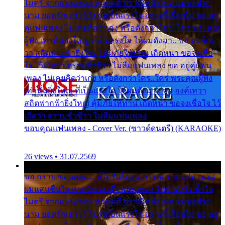
ไมตรี จากแฟนเพลง ทุกทุกที่ ปราณีหลั่งไหล ผมขอฝาก
นาม ยอดรักเอาไว้ โปรดเป็นแรงใจ อย่างนี้เรื่อยไป ขอ อยู่
คู่แฟนเพลง ไม่เคยคิดว่าเก่ง หรือดังกว่าใคร..ใคร พระคุณ
ผู้ฟัง เท่านั้นยิ่งใหญ่ ที่เป็นแรงใจ ให้ผมดังมา.. ขอ องค์เท
วา สถิตฟากฟ้ายิ่งใหญ่ คุ้มภัยให้ท่าน เถิดหนา ขอจงเชื่อ
ใจ ไว้เถิดว่า ตราบชั่วชีวา ไม่ลืมแฟนเพลง ขอ อยู่คู่แฟน
เพลง ไม่เคยคิดว่าเก่ง หรือดังกว่าใคร..ใคร พระคุณผู้ฟัง
เท่านั้นยิ่งใหญ่ ที่เป็นแรงใจ ให้ผมดังมา.. ขอ องค์เทวา
สถิตฟากฟ้ายิ่งใหญ่ คุ้มภัยให้ท่าน เถิดหนา ขอจงเชื่อใจ ไว้
เถิดว่า ตราบชั่วชีวา ไม่ลืมแฟนเพลง
ขอบคุณแฟนเพลง - Cover Ver. (ซาวด์ดนตรี) (KARAOKE)
26 views • 31.07.2569
ขอ กราบ ขอบคุณ.... ที่ได้รับไออุ่น การุณ จากแฟน เพลง
ผมแสนชื่นใจ หายวังเวง เมื่อแฟนเพลง ให้กำลังใจ น้ำใจ
ไมตรี จากแฟนเพลง ทุกทุกที่ ปราณีหลั่งไหล ผมขอฝาก
นาม ยอดรักเอาไว้ โปรดเป็นแรงใจ อย่างนี้เรื่อยไป ขอ อยู่