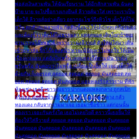
พ่อส่งเงินสามพัน ให้ฉันเรียนราม ได้อีกสักสามพัน ฉันคง
บ๊าย บาย จะไปซื้อกางเกงยีนส์ ลีวายส์มาใส่ เพราะเราเป็น
เด็กใต้ ลีวายส์อย่างเดียว อยากจะโชว์ถึงหิวโซ เด็กใต้ก็ไม่
หวั่น ตกตัวละหลายพัน กัดฟันซื้อมา ให้เด็กเทพเหลียวมอง
และต้องรู้ว่า เด็กใต้ไม่ธรรมดา แต่สุดยอด เดินโยกย้ายเย
ยวน กวนโอ๊ยพอได้ เพราะว่านุ่งลีวายส์ ตัวใหม่ใส่มา เดิน
เข้ามหาลัย จิ๊กโก๊มองหน้า ท่าจะมีปัญหา ไม่พอใจ ได้เป็น
เรื่องแน่นอน แต่ฉันไม่หวั่น เลยแหลงใต้ถามมัน ว่ามัน
พรั่นพรือ มันตอบว่าไม่พรื่อ เปลี่ยนเป็นยิ้มให้ เจอะเด็กใต้
ด้วยกัน ก็เลยรอด สุดยอด สุดยอด สุดยอด มันสุดยอด สุด
ยอด สุดยอด สุดยอด มันสุดยอด แอบหลงรักสาวราม ที่พัก
ห้องเช่า เธอผิวขาวผมยาว ปากแดงแหลงกลาง ถูกสเป็ก
จริงเธอ อยู่ห้องข้างข้าง อยากเข้าไปแหลงกลาง กลัว
ทองแดง กลับจากรามมาเจอ เธอมาซื้อข้าว แต่ก่อนนั้น
สองเรา เจอะกันครั้งใด เธอไม่เคยไยดี คราวนี้เธอยิ้มให้
ต้องให้ใส่ลีวายส์ สุดยอด สุดยอด มันสุดยอด มันสุดยอด
มันสุดยอด มันสุดยอด มันสุดยอด มันสุดยอด มันสุดยอด
มันสุดยอด มันสุดยอด มันสุดยอด มันสุดยอด มันสุดยอด