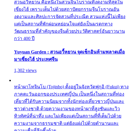
สวนอวี้หยวน คือหนึ่งในสวนจีนโบราณที่งดงามที่สุดใน
เซี่ยงไฮ้ เพราะเต็มไปด้วยสถาปัตยกรรมจีนโบราณอัน
งดงามและศิลปะการจัดสวนที่ประณีต สวนแห่งนี้ไม่เพียง
แต่เป็นสถานที่พักผ่อนหย่อนใจแต่ยังเป็นมรดกทาง
วัฒนธรรมที่สำคัญของจีนด้วยประวัติศาสตร์อันยาวนาน
กว่า 400 ปี
Yuyuan Garden : สวนอวี้หยวน จุดเช็กอินห้ามพลาดเมื่อ
มาเซี่ยงไฮ้ ประเทศจีน
1,302 views
หน้าผาโทจินโบ (Tojinbo) ตั้งอยู่ในจังหวัดฟุกุอิ (Fukui) ทาง
ภาคตะวันออกของประเทศญี่ปุ่น เป็นหนึ่งในสถานที่ท่อง
เที่ยวที่ได้รับความนิยมจากทั้งนักท่องเที่ยวชาวญี่ปุ่นและ
ชาวต่างชาติ ด้วยความงามของหน้าผาที่สูงชันและวิว
ทิวทัศน์ที่น่าทึ่ง และไม่เพียงแต่เป็นสถานที่ที่เต็มไปด้วย
ความงามจากธรรมชาติ แต่ยังแฝงไปด้วยตำนานและ
ความเชื่อที่ลึกซึ้งด้วย