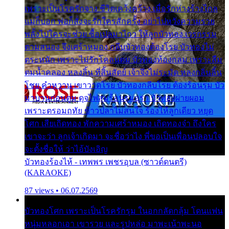
เพราะเป็นโรครักจาง ชีวิตเคว้งคว้าง เมื่อรักห่างร้างไกล
แม่ก็บอก พ่อก็สั่งจะรักใครสักครั้ง อย่าไปหวังความรวย
พลั้งไปใครจะช่วย ซื้อเปลมาไกว ให้ลูกบัวทอง เวรกรรม
ตามสนอง จึงเศร้าหมอง กลีบบัวทองต้องโรย บัวทองไม่
ตระหนัก เพราะไม่รักโคลนตม บัวทองท้องกลม เพราะลืม
ตมน้ำคลอง หลงลิ้น ที่สิ้นสัตย์ เจ้าจึงไม่ระมัด หลงกลิ่นลิ้น
โชย คำหวาน เขาวาดโรย บัวทองกลีบโรย ต้องร้อนรุม บัว
มาบานก่อนตูม ดุจไฟสุมร้อนรุมอุรา บัวทองผ่ายผอม
เพราะตรอมฤทัย ข้าวปลาไม่สนใจ ร้องไห้ลูกเดียว หยุด
โศก เสียเถิดทอง พักความเศร้าหมอง เถิดทองจ๋า ถึงใคร
เขาจะว่า ลูกเจ้าเกิดมา จะชื่อว่าไง พี่ขอเป็นเพื่อนปลอบใจ
จะตั้งชื่อให้ ว่าไอ้บังเอิญ
บัวทองร้องไห้ - เทพพร เพชรอุบล (ซาวด์ดนตรี)
(KARAOKE)
87 views • 06.07.2569
บัวทองโศก เพราะเป็นโรครักรุม ในอกกลัดกลุ้ม โดนแฟน
หนุ่มหลอกเอา เขารวย และรูปหล่อ มาพะเน้าพะนอ