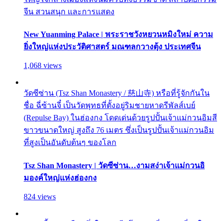
จีน สวนสนุก และการแสดง
New Yuanming Palace | พระราชวังหยวนหมิงใหม่ ความ
ยิ่งใหญ่แห่งประวัติศาสตร์ มณฑลกวางตุ้ง ประเทศจีน
1,068 views
วัดซีซ่าน (Tsz Shan Monastery / 慈山寺) หรือที่รู้จักกันใน
ชื่อ ฉี่ซ้านจี๋ เป็นวัดพุทธที่ตั้งอยู่ริมชายหาดรีพัลส์เบย์
(Repulse Bay) ในฮ่องกง โดดเด่นด้วยรูปปั้นเจ้าแม่กวนอิมสี
ขาวขนาดใหญ่ สูงถึง 76 เมตร ซึ่งเป็นรูปปั้นเจ้าแม่กวนอิม
ที่สูงเป็นอันดับต้นๆ ของโลก
Tsz Shan Monastery | วัดซีซ่าน…งามสง่าเจ้าแม่กวนอิ
มองค์ใหญ่แห่งฮ่องกง
824 views