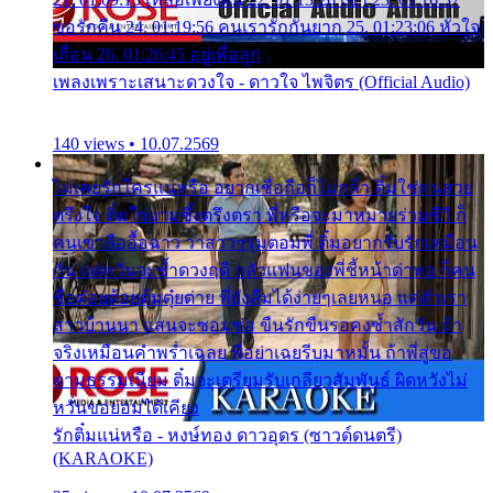
ขอรักคืน 24. 01:19:56 คนเรารักกันยาก 25. 01:23:06 หัวใจ
เถื่อน 26. 01:26:45 อยู่เพื่อลูก
เพลงเพราะเสนาะดวงใจ - ดาวใจ ไพจิตร (Official Audio)
140 views • 10.07.2569
ไม่เคยรักใครแน่หรือ อยากเชื่อถือก็ไม่กล้า ติ๋มใช่คนสวย
ตรึงใจ ติ๋มใช่งามซึ้งตรึงตรา พี่หรือจะมาหมายร่วมชีวี ก็
คนเขาลืออื้อฉาว ว่าสาวๆรุมตอมพี่ ติ๋มอยากรับรักเหมือน
กัน แต่หวั่นจะช้ำดวงฤดี กลัวแฟนของพี่ชี้หน้าด่าทอ ก็คน
ชื่อต๋อยต้อยตุ้มตุ๋ยต่าย พี่ยังลืมได้ง่ายๆเลยหนอ แค่ตัวเรา
สาวบ้านนา แสนจะซอมซ่อ ขืนรักขืนรอคงช้ำสักวัน ถ้า
จริงเหมือนคำพร่ำเฉลย พี่อย่าเฉยรีบมาหมั้น ถ้าพี่สู่ขอ
ตามธรรมเนียม ติ๋มจะเตรียมรับเกลียวสัมพันธ์ ผิดหวังไม่
หวั่นขอยอมได้เคียง
รักติ๋มแน่หรือ - หงษ์ทอง ดาวอุดร (ซาวด์ดนตรี)
(KARAOKE)