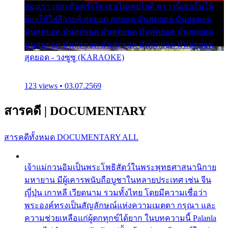
สองเรา เจอะกันครั้งใด เธอไม่เคยไยดี คราวนี้เธอยิ้มให้
ต้องให้ใส่ลีวายส์ สุดยอด สุดยอด มันสุดยอด มันสุดยอด
มันสุดยอด มันสุดยอด มันสุดยอด มันสุดยอด มันสุดยอด
มันสุดยอด มันสุดยอด มันสุดยอด มันสุดยอด มันสุดยอด
สุดยอด - วงซูซู (KARAOKE)
123 views • 03.07.2569
สารคดี
|
DOCUMENTARY
สารคดีทั้งหมด
DOCUMENTARY ALL
เจ้าแม่กวนอิมเป็นพระโพธิสัตว์ในพระพุทธศาสนานิกาย
มหายาน มีผู้เคารพนับถือบูชาในหลายประเทศ เช่น จีน
ญี่ปุ่น เกาหลี เวียดนาม รวมทั้งไทย โดยมีความเชื่อว่า
พระองค์ทรงเป็นสัญลักษณ์แห่งความเมตตา กรุณา และ
ความช่วยเหลือแก่ผู้ตกทุกข์ได้ยาก ในบทความนี้ Palanla