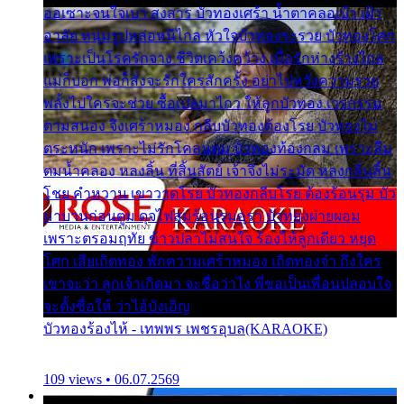
ออเซาะจนใจเบา สงสาร บัวทองเศร้า น้ำตาคลอเบ้า เฝ้า
อาลัย หนุ่มรูปหล่อหนีไกล หัวใจบัวทองระรวย บัวทองโศก
เพราะเป็นโรครักจาง ชีวิตเคว้งคว้าง เมื่อรักห่างร้างไกล
แม่ก็บอก พ่อก็สั่งจะรักใครสักครั้ง อย่าไปหวังความรวย
พลั้งไปใครจะช่วย ซื้อเปลมาไกว ให้ลูกบัวทอง เวรกรรม
ตามสนอง จึงเศร้าหมอง กลีบบัวทองต้องโรย บัวทองไม่
ตระหนัก เพราะไม่รักโคลนตม บัวทองท้องกลม เพราะลืม
ตมน้ำคลอง หลงลิ้น ที่สิ้นสัตย์ เจ้าจึงไม่ระมัด หลงกลิ่นลิ้น
โชย คำหวาน เขาวาดโรย บัวทองกลีบโรย ต้องร้อนรุม บัว
มาบานก่อนตูม ดุจไฟสุมร้อนรุมอุรา บัวทองผ่ายผอม
เพราะตรอมฤทัย ข้าวปลาไม่สนใจ ร้องไห้ลูกเดียว หยุด
โศก เสียเถิดทอง พักความเศร้าหมอง เถิดทองจ๋า ถึงใคร
เขาจะว่า ลูกเจ้าเกิดมา จะชื่อว่าไง พี่ขอเป็นเพื่อนปลอบใจ
จะตั้งชื่อให้ ว่าไอ้บังเอิญ
บัวทองร้องไห้ - เทพพร เพชรอุบล(KARAOKE)
109 views • 06.07.2569