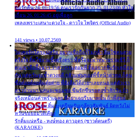
ขอรักคืน 24. 01:19:56 คนเรารักกันยาก 25. 01:23:06 หัวใจ
เถื่อน 26. 01:26:45 อยู่เพื่อลูก
เพลงเพราะเสนาะดวงใจ - ดาวใจ ไพจิตร (Official Audio)
141 views • 10.07.2569
ไม่เคยรักใครแน่หรือ อยากเชื่อถือก็ไม่กล้า ติ๋มใช่คนสวย
ตรึงใจ ติ๋มใช่งามซึ้งตรึงตรา พี่หรือจะมาหมายร่วมชีวี ก็
คนเขาลืออื้อฉาว ว่าสาวๆรุมตอมพี่ ติ๋มอยากรับรักเหมือน
กัน แต่หวั่นจะช้ำดวงฤดี กลัวแฟนของพี่ชี้หน้าด่าทอ ก็คน
ชื่อต๋อยต้อยตุ้มตุ๋ยต่าย พี่ยังลืมได้ง่ายๆเลยหนอ แค่ตัวเรา
สาวบ้านนา แสนจะซอมซ่อ ขืนรักขืนรอคงช้ำสักวัน ถ้า
จริงเหมือนคำพร่ำเฉลย พี่อย่าเฉยรีบมาหมั้น ถ้าพี่สู่ขอ
ตามธรรมเนียม ติ๋มจะเตรียมรับเกลียวสัมพันธ์ ผิดหวังไม่
หวั่นขอยอมได้เคียง
รักติ๋มแน่หรือ - หงษ์ทอง ดาวอุดร (ซาวด์ดนตรี)
(KARAOKE)