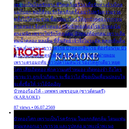
เพราะเป็นโรครักจาง ชีวิตเคว้งคว้าง เมื่อรักห่างร้างไกล
แม่ก็บอก พ่อก็สั่งจะรักใครสักครั้ง อย่าไปหวังความรวย
พลั้งไปใครจะช่วย ซื้อเปลมาไกว ให้ลูกบัวทอง เวรกรรม
ตามสนอง จึงเศร้าหมอง กลีบบัวทองต้องโรย บัวทองไม่
ตระหนัก เพราะไม่รักโคลนตม บัวทองท้องกลม เพราะลืม
ตมน้ำคลอง หลงลิ้น ที่สิ้นสัตย์ เจ้าจึงไม่ระมัด หลงกลิ่นลิ้น
โชย คำหวาน เขาวาดโรย บัวทองกลีบโรย ต้องร้อนรุม บัว
มาบานก่อนตูม ดุจไฟสุมร้อนรุมอุรา บัวทองผ่ายผอม
เพราะตรอมฤทัย ข้าวปลาไม่สนใจ ร้องไห้ลูกเดียว หยุด
โศก เสียเถิดทอง พักความเศร้าหมอง เถิดทองจ๋า ถึงใคร
เขาจะว่า ลูกเจ้าเกิดมา จะชื่อว่าไง พี่ขอเป็นเพื่อนปลอบใจ
จะตั้งชื่อให้ ว่าไอ้บังเอิญ
บัวทองร้องไห้ - เทพพร เพชรอุบล (ซาวด์ดนตรี)
(KARAOKE)
87 views • 06.07.2569
บัวทองโศก เพราะเป็นโรครักรุม ในอกกลัดกลุ้ม โดนแฟน
หนุ่มหลอกเอา เขารวย และรูปหล่อ มาพะเน้าพะนอ