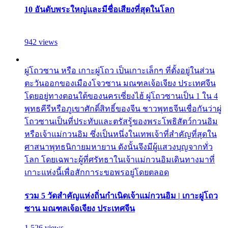
10 อันดับพระใหญ่และมีชื่อเสียงที่สุดในโลก
942 views
ผู่โถวซาน หรือ เกาะผู่โถว เป็นเกาะเล็กๆ ที่ตั้งอยู่ในส่วน
ตะวันออกของเมืองโจวซาน มณฑลเจ้อเจียง ประเทศจีน
โดยอยู่ทางตอนใต้ของนครเซี่ยงไฮ้ ผู่โถวซานเป็น 1 ใน 4
พุทธคีรีหรือภูเขาศักดิ์สิทธิ์ของจีน ชาวพุทธจีนเชื่อกันว่าผู่
โถวซานเป็นที่ประทับและตรัสรู้ของพระโพธิสัตว์กวนอิม
หรือเจ้าแม่กวนอิม ซึ่งเป็นหนึ่งในเทพเจ้าที่สำคัญที่สุดใน
ศาสนาพุทธนิกายมหายาน ดังนั้นจึงมีผู้แสวงบุญจากทั่ว
โลก โดยเฉพาะผู้ที่ศรัทธาในเจ้าแม่กวนอิมเดินทางมาที่
เกาะแห่งนี้เพื่อสักการะขอพรอยู่โดยตลอด
รวม 5 วัดสำคัญแห่งถิ่นกำเนิดเจ้าแม่กวนอิม | เกาะผู่โถว
ซาน มณฑลเจ้อเจียง ประเทศจีน
1,526 views