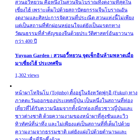
สวนอวี้หยวน คือหนึ่งในสวนจีนโบราณที่งดงามที่สุดใน
เซี่ยงไฮ้ เพราะเต็มไปด้วยสถาปัตยกรรมจีนโบราณอัน
งดงามและศิลปะการจัดสวนที่ประณีต สวนแห่งนี้ไม่เพียง
แต่เป็นสถานที่พักผ่อนหย่อนใจแต่ยังเป็นมรดกทาง
วัฒนธรรมที่สำคัญของจีนด้วยประวัติศาสตร์อันยาวนาน
กว่า 400 ปี
Yuyuan Garden : สวนอวี้หยวน จุดเช็กอินห้ามพลาดเมื่อ
มาเซี่ยงไฮ้ ประเทศจีน
1,302 views
หน้าผาโทจินโบ (Tojinbo) ตั้งอยู่ในจังหวัดฟุกุอิ (Fukui) ทาง
ภาคตะวันออกของประเทศญี่ปุ่น เป็นหนึ่งในสถานที่ท่อง
เที่ยวที่ได้รับความนิยมจากทั้งนักท่องเที่ยวชาวญี่ปุ่นและ
ชาวต่างชาติ ด้วยความงามของหน้าผาที่สูงชันและวิว
ทิวทัศน์ที่น่าทึ่ง และไม่เพียงแต่เป็นสถานที่ที่เต็มไปด้วย
ความงามจากธรรมชาติ แต่ยังแฝงไปด้วยตำนานและ
ความเชื่อที่ลึกซึ้งด้วย