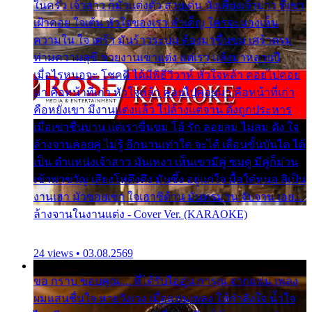
ในครัว เจ้าสาว ก็มัวแต่งตัว สวยเด่น นั่งเคียงเจ้าบ่าว ที่เขา
เฝ้าคอย ใจเต้น หัวใจของเรา ลำเค็ญ ใครจะมองเห็น
ความใน ใจ เศร้า มันร้าวระบม ต้องมาขื่นขม เศร้าตรม
ท่ามความสุขี ช่วยงานเขาแต่ง แต่เรา แล้งมาหลายปี
เมื่อไรหนอจะ โชคดี ได้มีพิธีวิวาห์ หัวใจหล้า คอยไปคอย
มา คือหน้าที่เก่า หัวใจหล้า คอยไปคอยมา คือหน้าที่เก่า
คือหยังเขา มีงานแต่งแล้ว ไปล้างแต่จาน ดั่งถูกประหาร
เมื่อเขาชื่นบาน แต่เราขื่นขม โอ้ รัก ลอยลม ไม่สม ดัง ใจ
ล้างจานคอยคู่ ไม่รู้ อีกนานเท่าใด จะได้ เลื่อนขั้นบันได ได้
เป็น ตำแหน่งเจ้าสาว มันเหงา เห็นเขามีคู่ ซมดู มีคู่ก็ม่วน
เข้าพาขวัญ เสียงโห่ตึงตึง มันซึ้ง อยู่แก่ใจ มื้อใด๋หนอ สิเป็น
งานเฮา มัวซอยเขา ใจเฮาซิด้าน มันทรมาน จับจาน เอย…
ล้างจานในงานแต่ง - Cover Ver. (KARAOKE)
24 views • 03.08.2569
ขอ กราบ ขอบคุณ.... ที่ได้รับไออุ่น การุณ จากแฟน เพลง
ผมแสนชื่นใจ หายวังเวง เมื่อแฟนเพลง ให้กำลังใจ น้ำใจ