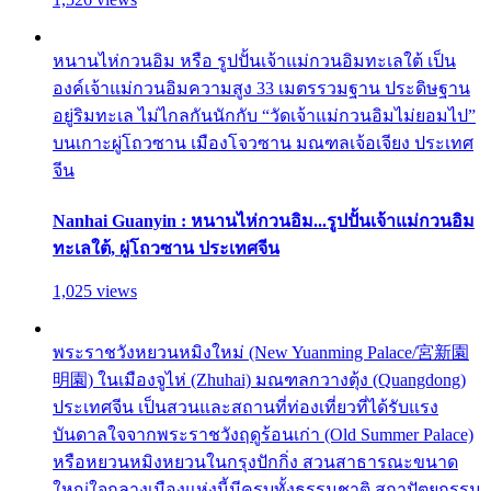
หนานไห่กวนอิม หรือ รูปปั้นเจ้าแม่กวนอิมทะเลใต้ เป็น
องค์เจ้าแม่กวนอิมความสูง 33 เมตรรวมฐาน ประดิษฐาน
อยู่ริมทะเล ไม่ไกลกันนักกับ “วัดเจ้าแม่กวนอิมไม่ยอมไป”
บนเกาะผู่โถวซาน เมืองโจวซาน มณฑลเจ้อเจียง ประเทศ
จีน
Nanhai Guanyin : หนานไห่กวนอิม...รูปปั้นเจ้าแม่กวนอิม
ทะเลใต้, ผู่โถวซาน ประเทศจีน
1,025 views
พระราชวังหยวนหมิงใหม่ (New Yuanming Palace/宮新園
明園) ในเมืองจูไห่ (Zhuhai) มณฑลกวางตุ้ง (Quangdong)
ประเทศจีน เป็นสวนและสถานที่ท่องเที่ยวที่ได้รับแรง
บันดาลใจจากพระราชวังฤดูร้อนเก่า (Old Summer Palace)
หรือหยวนหมิงหยวนในกรุงปักกิ่ง สวนสาธารณะขนาด
ใหญ่ใจกลางเมืองแห่งนี้มีครบทั้งธรรมชาติ สถาปัตยกรรม