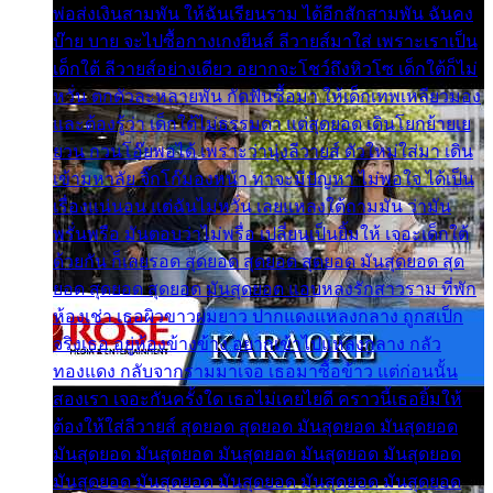
พ่อส่งเงินสามพัน ให้ฉันเรียนราม ได้อีกสักสามพัน ฉันคง
บ๊าย บาย จะไปซื้อกางเกงยีนส์ ลีวายส์มาใส่ เพราะเราเป็น
เด็กใต้ ลีวายส์อย่างเดียว อยากจะโชว์ถึงหิวโซ เด็กใต้ก็ไม่
หวั่น ตกตัวละหลายพัน กัดฟันซื้อมา ให้เด็กเทพเหลียวมอง
และต้องรู้ว่า เด็กใต้ไม่ธรรมดา แต่สุดยอด เดินโยกย้ายเย
ยวน กวนโอ๊ยพอได้ เพราะว่านุ่งลีวายส์ ตัวใหม่ใส่มา เดิน
เข้ามหาลัย จิ๊กโก๊มองหน้า ท่าจะมีปัญหา ไม่พอใจ ได้เป็น
เรื่องแน่นอน แต่ฉันไม่หวั่น เลยแหลงใต้ถามมัน ว่ามัน
พรั่นพรือ มันตอบว่าไม่พรื่อ เปลี่ยนเป็นยิ้มให้ เจอะเด็กใต้
ด้วยกัน ก็เลยรอด สุดยอด สุดยอด สุดยอด มันสุดยอด สุด
ยอด สุดยอด สุดยอด มันสุดยอด แอบหลงรักสาวราม ที่พัก
ห้องเช่า เธอผิวขาวผมยาว ปากแดงแหลงกลาง ถูกสเป็ก
จริงเธอ อยู่ห้องข้างข้าง อยากเข้าไปแหลงกลาง กลัว
ทองแดง กลับจากรามมาเจอ เธอมาซื้อข้าว แต่ก่อนนั้น
สองเรา เจอะกันครั้งใด เธอไม่เคยไยดี คราวนี้เธอยิ้มให้
ต้องให้ใส่ลีวายส์ สุดยอด สุดยอด มันสุดยอด มันสุดยอด
มันสุดยอด มันสุดยอด มันสุดยอด มันสุดยอด มันสุดยอด
มันสุดยอด มันสุดยอด มันสุดยอด มันสุดยอด มันสุดยอด