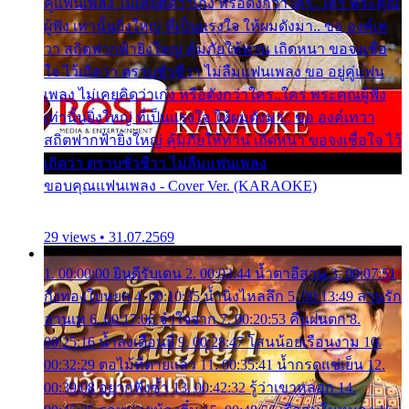
คู่แฟนเพลง ไม่เคยคิดว่าเก่ง หรือดังกว่าใคร..ใคร พระคุณ
ผู้ฟัง เท่านั้นยิ่งใหญ่ ที่เป็นแรงใจ ให้ผมดังมา.. ขอ องค์เท
วา สถิตฟากฟ้ายิ่งใหญ่ คุ้มภัยให้ท่าน เถิดหนา ขอจงเชื่อ
ใจ ไว้เถิดว่า ตราบชั่วชีวา ไม่ลืมแฟนเพลง ขอ อยู่คู่แฟน
เพลง ไม่เคยคิดว่าเก่ง หรือดังกว่าใคร..ใคร พระคุณผู้ฟัง
เท่านั้นยิ่งใหญ่ ที่เป็นแรงใจ ให้ผมดังมา.. ขอ องค์เทวา
สถิตฟากฟ้ายิ่งใหญ่ คุ้มภัยให้ท่าน เถิดหนา ขอจงเชื่อใจ ไว้
เถิดว่า ตราบชั่วชีวา ไม่ลืมแฟนเพลง
ขอบคุณแฟนเพลง - Cover Ver. (KARAOKE)
29 views • 31.07.2569
1. 00:00:00 ยินดีรับเดน 2. 00:03:44 น้ำตาอีสาน 3. 00:07:51
กิ่งทองใบหยก 4. 00:10:35 น้ำนิ่งไหลลึก 5. 00:13:49 ลานรัก
ลานเท 6. 00:17:06 จำใจจาก 7. 00:20:53 คืนฝนตก 8.
00:25:16 น้ำลงเดือนยี่ 9. 00:28:47 โสนน้อยเรือนงาม 10.
00:32:29 ตอไม้ที่ตายแล้ว 11. 00:35:41 น้ำกรดแช่เย็น 12.
00:39:08 อยากฟังซ้ำ 13. 00:42:32 รู้ว่าเขาหลอก 14.