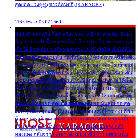
สุดยอด - วงซูซู (ซาวด์ดนตรี) (KARAOKE)
116 views • 03.07.2569
พ่อส่งเงินสามพัน ให้ฉันเรียนราม ได้อีกสักสามพัน ฉันคง
บ๊าย บาย จะไปซื้อกางเกงยีนส์ ลีวายส์มาใส่ เพราะเราเป็น
เด็กใต้ ลีวายส์อย่างเดียว อยากจะโชว์ถึงหิวโซ เด็กใต้ก็ไม่
หวั่น ตกตัวละหลายพัน กัดฟันซื้อมา ให้เด็กเทพเหลียวมอง
และต้องรู้ว่า เด็กใต้ไม่ธรรมดา แต่สุดยอด เดินโยกย้ายเย
ยวน กวนโอ๊ยพอได้ เพราะว่านุ่งลีวายส์ ตัวใหม่ใส่มา เดิน
เข้ามหาลัย จิ๊กโก๊มองหน้า ท่าจะมีปัญหา ไม่พอใจ ได้เป็น
เรื่องแน่นอน แต่ฉันไม่หวั่น เลยแหลงใต้ถามมัน ว่ามัน
พรั่นพรือ มันตอบว่าไม่พรื่อ เปลี่ยนเป็นยิ้มให้ เจอะเด็กใต้
ด้วยกัน ก็เลยรอด สุดยอด สุดยอด สุดยอด มันสุดยอด สุด
ยอด สุดยอด สุดยอด มันสุดยอด แอบหลงรักสาวราม ที่พัก
ห้องเช่า เธอผิวขาวผมยาว ปากแดงแหลงกลาง ถูกสเป็ก
จริงเธอ อยู่ห้องข้างข้าง อยากเข้าไปแหลงกลาง กลัว
ทองแดง กลับจากรามมาเจอ เธอมาซื้อข้าว แต่ก่อนนั้น