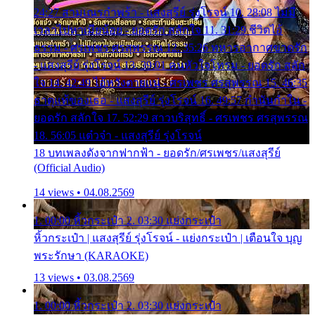
24:27 สามเณรกำพร้า - แสงสุรีย์ รุ่งโรจน์ 10. 28:08 ไม่มี
เวลาไปหาเมียน้อย - ยอดรัก สลักใจ 11. 31:29 ชีวิตไอ้
ธรรม - ศรเพชร ศรสุพรรณ 12. 35:26 ทหารอากาศขาดรัก
- แสงสุรีย์ รุ่งโรจน์ 13. 39:01 คนหัวใจโทรม - ยอดรัก สลัก
ใจ 14. 42:49 ไอ้หวังตายแน่ - ศรเพชร ศรสุพรรณ 15. 46:35
ธาตุแท้ของเธอ - แสงสุรีย์ รุ่งโรจน์ 16. 49:57 กำนันกำใน -
ยอดรัก สลักใจ 17. 52:29 สาวบริสุทธิ์ - ศรเพชร ศรสุพรรณ
18. 56:05 แต๋วจ๋า - แสงสุรีย์ รุ่งโรจน์
18 บทเพลงดังจากฟากฟ้า - ยอดรัก/ศรเพชร/แสงสุรีย์
(Official Audio)
14 views • 04.08.2569
1. 00:00 หิ้วกระเป๋า 2. 03:30 แย่งกระเป๋า
หิ้วกระเป๋า | แสงสุรีย์ รุ่งโรจน์ - แย่งกระเป๋า | เตือนใจ บุญ
พระรักษา (KARAOKE)
13 views • 03.08.2569
1. 00:00 หิ้วกระเป๋า 2. 03:30 แย่งกระเป๋า