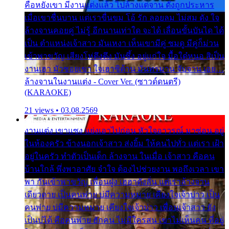
คือหยังเขา มีงานแต่งแล้ว ไปล้างแต่จาน ดั่งถูกประหาร
เมื่อเขาชื่นบาน แต่เราขื่นขม โอ้ รัก ลอยลม ไม่สม ดัง ใจ
ล้างจานคอยคู่ ไม่รู้ อีกนานเท่าใด จะได้ เลื่อนขั้นบันได ได้
เป็น ตำแหน่งเจ้าสาว มันเหงา เห็นเขามีคู่ ซมดู มีคู่ก็ม่วน
เข้าพาขวัญ เสียงโห่ตึงตึง มันซึ้ง อยู่แก่ใจ มื้อใด๋หนอ สิเป็น
งานเฮา มัวซอยเขา ใจเฮาซิด้าน มันทรมาน จับจาน เอย…
ล้างจานในงานแต่ง - Cover Ver. (ซาวด์ดนตรี)
(KARAOKE)
21 views • 03.08.2569
งานแต่ง เขาแซง แย่งเอาไปก่อน หัวใจอาวรณ์ มาซ่อน อยู่
ในห้องครัว ข้างนอกเจ้าสาว ส่งยิ้ม ให้คนไปทั่ว แต่เรา เฝ้า
อยู่ในครัว ทำตัวเป็นเด็ก ล้างจาน ในเมื่อ เจ้าสาว คือคน
บ้านใกล้ พึ่งพาอาศัย จำใจ ต้องไปช่วยงาน พอถึงเวลา เขา
พา กันเข้าพาขวัญ เพื่อนฝูง เฮฮาดังลั่น แต่เราล้างจาน
เดียวดาย เป็นคนพ่าย บ่มีความหมาย เคียงใจเจ้าบ่าว เป็น
คนพ่าย บ่มีความหมาย เคียงใจเจ้าบ่าว เพื่อนเจ้าสาว ยัง
เป็นบ่ได้ คือคนพ่าย ฮักคน ไม่มีใครสน เขาไม่เห็นคน ที่อยู่