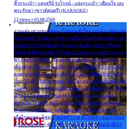
หิ้วกระเป๋า | แสงสุรีย์ รุ่งโรจน์ - แย่งกระเป๋า | เตือนใจ บุญ
พระรักษา (ซาวด์ดนตรี) (KARAOKE)
13 views • 03.08.2569
งานแต่ง เขาแซง แย่งเอาไปก่อน หัวใจอาวรณ์ มาซ่อน อยู่
ในห้องครัว ข้างนอกเจ้าสาว ส่งยิ้ม ให้คนไปทั่ว แต่เรา เฝ้า
อยู่ในครัว ทำตัวเป็นเด็ก ล้างจาน ในเมื่อ เจ้าสาว คือคน
บ้านใกล้ พึ่งพาอาศัย จำใจ ต้องไปช่วยงาน พอถึงเวลา เขา
พา กันเข้าพาขวัญ เพื่อนฝูง เฮฮาดังลั่น แต่เราล้างจาน
เดียวดาย เป็นคนพ่าย บ่มีความหมาย เคียงใจเจ้าบ่าว เป็น
คนพ่าย บ่มีความหมาย เคียงใจเจ้าบ่าว เพื่อนเจ้าสาว ยัง
เป็นบ่ได้ คือคนพ่าย ฮักคน ไม่มีใครสน เขาไม่เห็นคน ที่อยู่
ในครัว เจ้าสาว ก็มัวแต่งตัว สวยเด่น นั่งเคียงเจ้าบ่าว ที่เขา
เฝ้าคอย ใจเต้น หัวใจของเรา ลำเค็ญ ใครจะมองเห็น
ความใน ใจ เศร้า มันร้าวระบม ต้องมาขื่นขม เศร้าตรม
ท่ามความสุขี ช่วยงานเขาแต่ง แต่เรา แล้งมาหลายปี
เมื่อไรหนอจะ โชคดี ได้มีพิธีวิวาห์ หัวใจหล้า คอยไปคอย
มา คือหน้าที่เก่า หัวใจหล้า คอยไปคอยมา คือหน้าที่เก่า