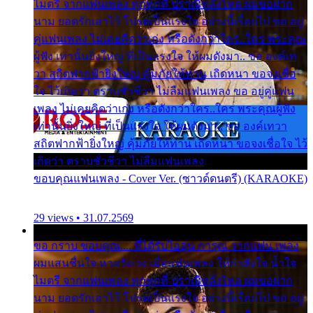
ไมตรี จากแฟนเพลง ทุกทุกที่ ปราณีหลั่งไหล ผมขอฝาก
นาม ยอดรักเอาไว้ โปรดเป็นแรงใจ อย่างนี้เรื่อยไป ขอ อยู่
คู่แฟนเพลง ไม่เคยคิดว่าเก่ง หรือดังกว่าใคร..ใคร พระคุณ
ผู้ฟัง เท่านั้นยิ่งใหญ่ ที่เป็นแรงใจ ให้ผมดังมา.. ขอ องค์เท
วา สถิตฟากฟ้ายิ่งใหญ่ คุ้มภัยให้ท่าน เถิดหนา ขอจงเชื่อ
ใจ ไว้เถิดว่า ตราบชั่วชีวา ไม่ลืมแฟนเพลง ขอ อยู่คู่แฟน
เพลง ไม่เคยคิดว่าเก่ง หรือดังกว่าใคร..ใคร พระคุณผู้ฟัง
เท่านั้นยิ่งใหญ่ ที่เป็นแรงใจ ให้ผมดังมา.. ขอ องค์เทวา
สถิตฟากฟ้ายิ่งใหญ่ คุ้มภัยให้ท่าน เถิดหนา ขอจงเชื่อใจ ไว้
เถิดว่า ตราบชั่วชีวา ไม่ลืมแฟนเพลง
ขอบคุณแฟนเพลง - Cover Ver. (ซาวด์ดนตรี) (KARAOKE)
29 views • 31.07.2569
ขอ กราบ ขอบคุณ.... ที่ได้รับไออุ่น การุณ จากแฟน เพลง
ผมแสนชื่นใจ หายวังเวง เมื่อแฟนเพลง ให้กำลังใจ น้ำใจ
ไมตรี จากแฟนเพลง ทุกทุกที่ ปราณีหลั่งไหล ผมขอฝาก
นาม ยอดรักเอาไว้ โปรดเป็นแรงใจ อย่างนี้เรื่อยไป ขอ อยู่