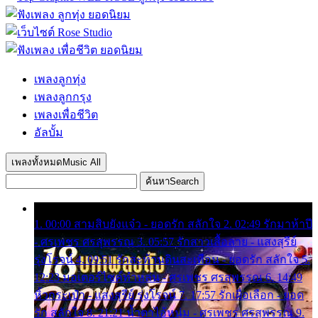
เพลงลูกทุ่ง
เพลงลูกกรุง
เพลงเพื่อชีวิต
อัลบั้ม
เพลงทั้งหมด
Music All
ค้นหา
Search
1. 00:00 สามสิบยังแจ๋ว - ยอดรัก สลักใจ 2. 02:49 รักมาห้าปี
- ศรเพชร ศรสุพรรณ 3. 05:57 รักสาวเสื้อลาย - แสงสุรีย์
รุ่งโรจน์ 4. 09:51 รักสะท้านดินสะเทือน - ยอดรัก สลักใจ 5.
12:23 มอเตอร์ไซค์ทำหล่น - ศรเพชร ศรสุพรรณ 6. 14:49
หิ้วกระเป๋า - แสงสุรีย์ รุ่งโรจน์ 7. 17:57 รักเผื่อเลือก - ยอด
รัก สลักใจ 8. 21:21 น้ำตาไอ้หนุ่ม - ศรเพชร ศรสุพรรณ 9.