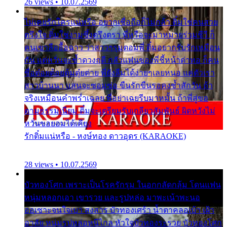
26 views • 10.07.2569
ไม่เคยรักใครแน่หรือ อยากเชื่อถือก็ไม่กล้า ติ๋มใช่คนสวย
ตรึงใจ ติ๋มใช่งามซึ้งตรึงตรา พี่หรือจะมาหมายร่วมชีวี ก็
คนเขาลืออื้อฉาว ว่าสาวๆรุมตอมพี่ ติ๋มอยากรับรักเหมือน
กัน แต่หวั่นจะช้ำดวงฤดี กลัวแฟนของพี่ชี้หน้าด่าทอ ก็คน
ชื่อต๋อยต้อยตุ้มตุ๋ยต่าย พี่ยังลืมได้ง่ายๆเลยหนอ แค่ตัวเรา
สาวบ้านนา แสนจะซอมซ่อ ขืนรักขืนรอคงช้ำสักวัน ถ้า
จริงเหมือนคำพร่ำเฉลย พี่อย่าเฉยรีบมาหมั้น ถ้าพี่สู่ขอ
ตามธรรมเนียม ติ๋มจะเตรียมรับเกลียวสัมพันธ์ ผิดหวังไม่
หวั่นขอยอมได้เคียง
รักติ๋มแน่หรือ - หงษ์ทอง ดาวอุดร (KARAOKE)
28 views • 10.07.2569
บัวทองโศก เพราะเป็นโรครักรุม ในอกกลัดกลุ้ม โดนแฟน
หนุ่มหลอกเอา เขารวย และรูปหล่อ มาพะเน้าพะนอ
ออเซาะจนใจเบา สงสาร บัวทองเศร้า น้ำตาคลอเบ้า เฝ้า
อาลัย หนุ่มรูปหล่อหนีไกล หัวใจบัวทองระรวย บัวทองโศก