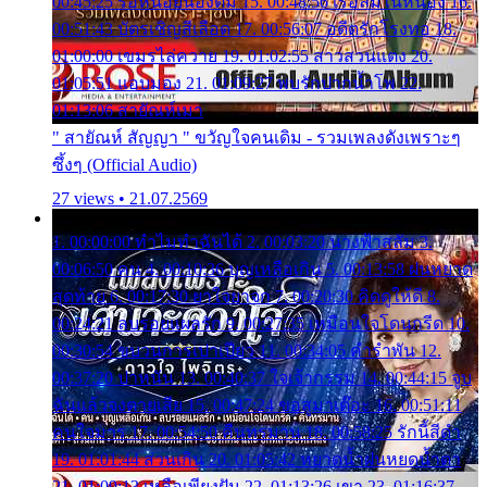
00:45:25 รอหน่อยน้องติ๋ม 15. 00:48:56 เรือล่มในหนอง 16.
00:51:43 บัตรเชิญสีเลือด 17. 00:56:07 อดีตรักโรงทอ 18.
01:00:00 เขมรไล่ควาย 19. 01:02:55 สาวสวนแตง 20.
01:05:51 แอบมอง 21. 01:09:27 พบรักปากน้ำโพ 22.
01:13:06 สายัณห์เมา
" สายัณห์ สัญญา " ขวัญใจคนเดิม - รวมเพลงดังเพราะๆ
ซึ้งๆ (Official Audio)
27 views • 21.07.2569
1. 00:00:00 ทำไมทำฉันได้ 2. 00:03:20 นางฟ้าสลัม 3.
00:06:50 คน 4. 00:10:36 บุญเหลือเกิน 5. 00:13:58 ฝนหยาด
สุดท้าย 6. 00:17:30 ยาใจยาจก 7. 00:20:30 คิดดูให้ดี 8.
00:24:21 ลบรอยแผลรัก 9. 00:27:35 เหมือนใจโดนกรีด 10.
00:30:54 ขบวนการเปาเปียว 11. 00:34:05 คำรำพัน 12.
00:37:20 ปาหนัน 13. 00:40:37 ใจเจ้ากรรม 14. 00:44:15 จูบ
ฉันแล้วจงตายเสีย 15. 00:47:24 ขอสูมาเต๊อะ 16. 00:51:11
คนใจมาร 17. 00:54:50 คืนทรมาน 18. 00:58:25 รักนี้สีดำ
19. 01:01:44 ส่วนเกิน 20. 01:05:42 หยาดน้ำฝนหยดน้ำตา
21. 01:09:13 เหลือเพียงฝัน 22. 01:13:26 เขา 23. 01:16:37