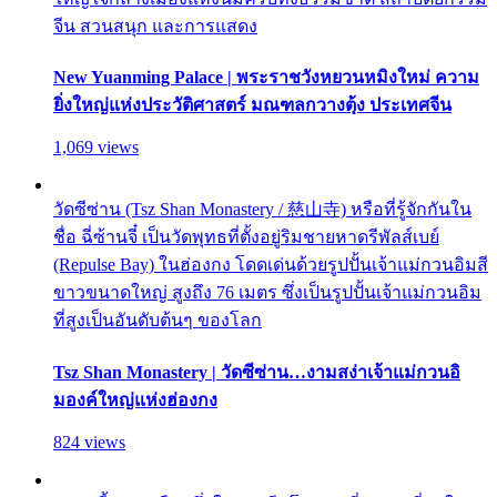
จีน สวนสนุก และการแสดง
New Yuanming Palace | พระราชวังหยวนหมิงใหม่ ความ
ยิ่งใหญ่แห่งประวัติศาสตร์ มณฑลกวางตุ้ง ประเทศจีน
1,069 views
วัดซีซ่าน (Tsz Shan Monastery / 慈山寺) หรือที่รู้จักกันใน
ชื่อ ฉี่ซ้านจี๋ เป็นวัดพุทธที่ตั้งอยู่ริมชายหาดรีพัลส์เบย์
(Repulse Bay) ในฮ่องกง โดดเด่นด้วยรูปปั้นเจ้าแม่กวนอิมสี
ขาวขนาดใหญ่ สูงถึง 76 เมตร ซึ่งเป็นรูปปั้นเจ้าแม่กวนอิม
ที่สูงเป็นอันดับต้นๆ ของโลก
Tsz Shan Monastery | วัดซีซ่าน…งามสง่าเจ้าแม่กวนอิ
มองค์ใหญ่แห่งฮ่องกง
824 views