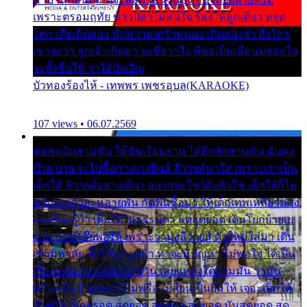
เพราะตรอมฤทัย ข้าวปลาไม่สนใจ ร้องไห้ลูกเดียว หยุด
โศก เสียเถิดทอง พักความเศร้าหมอง เถิดทองจ๋า ถึงใคร
เขาจะว่า ลูกเจ้าเกิดมา จะชื่อว่าไง พี่ขอเป็นเพื่อนปลอบใจ
จะตั้งชื่อให้ ว่าไอ้บังเอิญ
บัวทองร้องไห้ - เทพพร เพชรอุบล(KARAOKE)
107 views • 06.07.2569
พ่อส่งเงินสามพัน ให้ฉันเรียนราม ได้อีกสักสามพัน ฉันคง
บ๊าย บาย จะไปซื้อกางเกงยีนส์ ลีวายส์มาใส่ เพราะเราเป็น
เด็กใต้ ลีวายส์อย่างเดียว อยากจะโชว์ถึงหิวโซ เด็กใต้ก็ไม่
หวั่น ตกตัวละหลายพัน กัดฟันซื้อมา ให้เด็กเทพเหลียวมอง
และต้องรู้ว่า เด็กใต้ไม่ธรรมดา แต่สุดยอด เดินโยกย้ายเย
ยวน กวนโอ๊ยพอได้ เพราะว่านุ่งลีวายส์ ตัวใหม่ใส่มา เดิน
เข้ามหาลัย จิ๊กโก๊มองหน้า ท่าจะมีปัญหา ไม่พอใจ ได้เป็น
เรื่องแน่นอน แต่ฉันไม่หวั่น เลยแหลงใต้ถามมัน ว่ามัน
พรั่นพรือ มันตอบว่าไม่พรื่อ เปลี่ยนเป็นยิ้มให้ เจอะเด็กใต้
ด้วยกัน ก็เลยรอด สุดยอด สุดยอด สุดยอด มันสุดยอด สุด