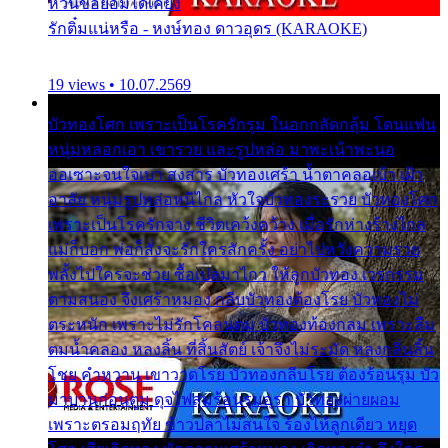
หวั่นขอยอมได้เคียง
รักติ๋มแน่หรือ - หงษ์ทอง ดาวอุดร (KARAOKE)
19 views • 10.07.2569
บัวทองโศก เพราะเป็นโรครักรุม ในอกกลัดกลุ้ม โดนแฟน
หนุ่มหลอกเอา เขารวย และรูปหล่อ มาพะเน้าพะนอ
ออเซาะจนใจเบา สงสาร บัวทองเศร้า น้ำตาคลอเบ้า เฝ้า
อาลัย หนุ่มรูปหล่อหนีไกล หัวใจบัวทองระรวย บัวทองโศก
เพราะเป็นโรครักจาง ชีวิตเคว้งคว้าง เมื่อรักห่างร้างไกล
แม่ก็บอก พ่อก็สั่งจะรักใครสักครั้ง อย่าไปหวังความรวย
พลั้งไปใครจะช่วย ซื้อเปลมาไกว ให้ลูกบัวทอง เวรกรรม
ตามสนอง จึงเศร้าหมอง กลีบบัวทองต้องโรย บัวทองไม่
ตระหนัก เพราะไม่รักโคลนตม บัวทองท้องกลม เพราะลืม
ตมน้ำคลอง หลงลิ้น ที่สิ้นสัตย์ เจ้าจึงไม่ระมัด หลงกลิ่นลิ้น
โชย คำหวาน เขาวาดโรย บัวทองกลีบโรย ต้องร้อนรุม บัว
มาบานก่อนตูม ดุจไฟสุมร้อนรุมอุรา บัวทองผ่ายผอม
เพราะตรอมฤทัย ข้าวปลาไม่สนใจ ร้องไห้ลูกเดียว หยุด