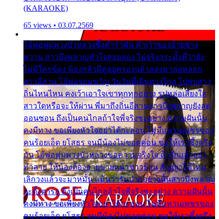
(KARAOKE)
65 views • 03.07.2569
โอ้พ่อพุ่มพวงบัวหลวงซึ้งคำรำพัน คำเว้าของอ้ายช่าง
หวาน สาวบึงพลาญหัวใจลอยล่อง ไม่จริงกระมั้งที่ว่ายัง
ไม่มีใครข้อง น้องกลัวมีคู่อยู่ครองแล้วลองมาล่อหลอก
สาวอีสาน โอ้พ่อจอมขวัญ วันวันพี่เดินทางไกล ไปพบสาว
ถิ่นไหนไหน คงเว้าเอาใจเขาทุกทุกอย่าง รูปหล่อเสียงใส
สาวใดหรือจะให้ผ่าน พี่มาถึงถิ่นอีสานสาวบึงพลาญยังสุด
ออนซอน ถึงเป็นคนไกลถ้าใจพี่จริงซะอย่าง ความฝันนั้น
คงมีทาง ขอเพียงหัวใจอย่าได้กะล่อน ไม่มีแหวนเพชรของ
คนร้อยเอ็ด ยโสธร จนมีน้องไม่ขอดค่อน ขอให้เราซึ้งตรึง
กัน โอ้พ่อพุ่มพวงบัวหลวงขอความจริงใจ ถ้ารักแล้วอย่า
ทำลาย ให้น้องต้องอายขายหน้าชาวบ้าน สัญญาได้ไหม
เลิกวงแล้วจะมาหมั้น แม้นว่ารับปากอย่างนั้นสาวบึงพลาญ
จะตั้งตารอ ถึงเป็นคนไกลถ้าใจพี่จริงซะอย่าง ความฝันนั้น
คงมีทาง ขอเพียงหัวใจอย่าได้กะล่อน ไม่มีแหวนเพชรของ
คนร้อยเอ็ด ยโสธร จนมีน้องไม่ขอดค่อน ขอให้เราซึ้งตรึง