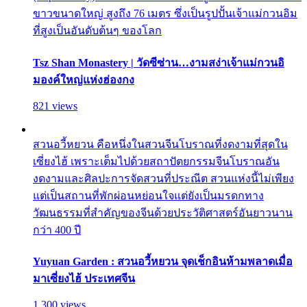
ขาวขนาดใหญ่ สูงถึง 76 เมตร ซึ่งเป็นรูปปั้นเจ้าแม่กวนอิม
ที่สูงเป็นอันดับต้นๆ ของโลก
Tsz Shan Monastery | วัดซีซ่าน…งามสง่าเจ้าแม่กวนอิ
มองค์ใหญ่แห่งฮ่องกง
821 views
สวนอวี้หยวน คือหนึ่งในสวนจีนโบราณที่งดงามที่สุดใน
เซี่ยงไฮ้ เพราะเต็มไปด้วยสถาปัตยกรรมจีนโบราณอัน
งดงามและศิลปะการจัดสวนที่ประณีต สวนแห่งนี้ไม่เพียง
แต่เป็นสถานที่พักผ่อนหย่อนใจแต่ยังเป็นมรดกทาง
วัฒนธรรมที่สำคัญของจีนด้วยประวัติศาสตร์อันยาวนาน
กว่า 400 ปี
Yuyuan Garden : สวนอวี้หยวน จุดเช็กอินห้ามพลาดเมื่อ
มาเซี่ยงไฮ้ ประเทศจีน
1,300 views