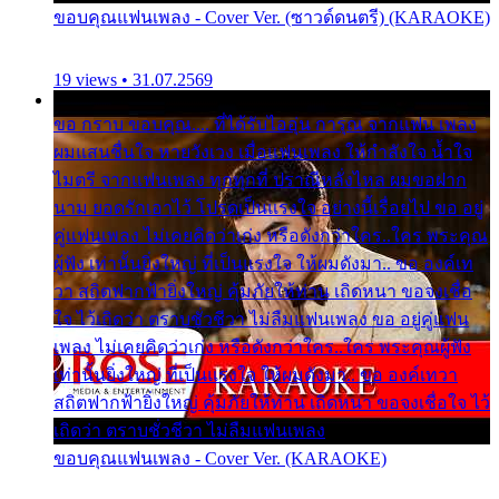
ขอบคุณแฟนเพลง - Cover Ver. (ซาวด์ดนตรี) (KARAOKE)
19 views • 31.07.2569
ขอ กราบ ขอบคุณ.... ที่ได้รับไออุ่น การุณ จากแฟน เพลง
ผมแสนชื่นใจ หายวังเวง เมื่อแฟนเพลง ให้กำลังใจ น้ำใจ
ไมตรี จากแฟนเพลง ทุกทุกที่ ปราณีหลั่งไหล ผมขอฝาก
นาม ยอดรักเอาไว้ โปรดเป็นแรงใจ อย่างนี้เรื่อยไป ขอ อยู่
คู่แฟนเพลง ไม่เคยคิดว่าเก่ง หรือดังกว่าใคร..ใคร พระคุณ
ผู้ฟัง เท่านั้นยิ่งใหญ่ ที่เป็นแรงใจ ให้ผมดังมา.. ขอ องค์เท
วา สถิตฟากฟ้ายิ่งใหญ่ คุ้มภัยให้ท่าน เถิดหนา ขอจงเชื่อ
ใจ ไว้เถิดว่า ตราบชั่วชีวา ไม่ลืมแฟนเพลง ขอ อยู่คู่แฟน
เพลง ไม่เคยคิดว่าเก่ง หรือดังกว่าใคร..ใคร พระคุณผู้ฟัง
เท่านั้นยิ่งใหญ่ ที่เป็นแรงใจ ให้ผมดังมา.. ขอ องค์เทวา
สถิตฟากฟ้ายิ่งใหญ่ คุ้มภัยให้ท่าน เถิดหนา ขอจงเชื่อใจ ไว้
เถิดว่า ตราบชั่วชีวา ไม่ลืมแฟนเพลง
ขอบคุณแฟนเพลง - Cover Ver. (KARAOKE)