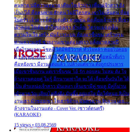
คนพ่าย บ่มีความหมาย เคียงใจเจ้าบ่าว เพื่อนเจ้าสาว ยัง
เป็นบ่ได้ คือคนพ่าย ฮักคน ไม่มีใครสน เขาไม่เห็นคน ที่อยู่
ในครัว เจ้าสาว ก็มัวแต่งตัว สวยเด่น นั่งเคียงเจ้าบ่าว ที่เขา
เฝ้าคอย ใจเต้น หัวใจของเรา ลำเค็ญ ใครจะมองเห็น
ความใน ใจ เศร้า มันร้าวระบม ต้องมาขื่นขม เศร้าตรม
ท่ามความสุขี ช่วยงานเขาแต่ง แต่เรา แล้งมาหลายปี
เมื่อไรหนอจะ โชคดี ได้มีพิธีวิวาห์ หัวใจหล้า คอยไปคอย
มา คือหน้าที่เก่า หัวใจหล้า คอยไปคอยมา คือหน้าที่เก่า
คือหยังเขา มีงานแต่งแล้ว ไปล้างแต่จาน ดั่งถูกประหาร
เมื่อเขาชื่นบาน แต่เราขื่นขม โอ้ รัก ลอยลม ไม่สม ดัง ใจ
ล้างจานคอยคู่ ไม่รู้ อีกนานเท่าใด จะได้ เลื่อนขั้นบันได ได้
เป็น ตำแหน่งเจ้าสาว มันเหงา เห็นเขามีคู่ ซมดู มีคู่ก็ม่วน
เข้าพาขวัญ เสียงโห่ตึงตึง มันซึ้ง อยู่แก่ใจ มื้อใด๋หนอ สิเป็น
งานเฮา มัวซอยเขา ใจเฮาซิด้าน มันทรมาน จับจาน เอย…
ล้างจานในงานแต่ง - Cover Ver. (ซาวด์ดนตรี)
(KARAOKE)
15 views • 03.08.2569