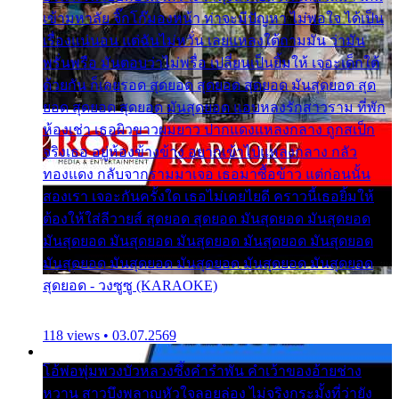
เข้ามหาลัย จิ๊กโก๊มองหน้า ท่าจะมีปัญหา ไม่พอใจ ได้เป็น
เรื่องแน่นอน แต่ฉันไม่หวั่น เลยแหลงใต้ถามมัน ว่ามัน
พรั่นพรือ มันตอบว่าไม่พรื่อ เปลี่ยนเป็นยิ้มให้ เจอะเด็กใต้
ด้วยกัน ก็เลยรอด สุดยอด สุดยอด สุดยอด มันสุดยอด สุด
ยอด สุดยอด สุดยอด มันสุดยอด แอบหลงรักสาวราม ที่พัก
ห้องเช่า เธอผิวขาวผมยาว ปากแดงแหลงกลาง ถูกสเป็ก
จริงเธอ อยู่ห้องข้างข้าง อยากเข้าไปแหลงกลาง กลัว
ทองแดง กลับจากรามมาเจอ เธอมาซื้อข้าว แต่ก่อนนั้น
สองเรา เจอะกันครั้งใด เธอไม่เคยไยดี คราวนี้เธอยิ้มให้
ต้องให้ใส่ลีวายส์ สุดยอด สุดยอด มันสุดยอด มันสุดยอด
มันสุดยอด มันสุดยอด มันสุดยอด มันสุดยอด มันสุดยอด
มันสุดยอด มันสุดยอด มันสุดยอด มันสุดยอด มันสุดยอด
สุดยอด - วงซูซู (KARAOKE)
118 views • 03.07.2569
โอ้พ่อพุ่มพวงบัวหลวงซึ้งคำรำพัน คำเว้าของอ้ายช่าง
หวาน สาวบึงพลาญหัวใจลอยล่อง ไม่จริงกระมั้งที่ว่ายัง