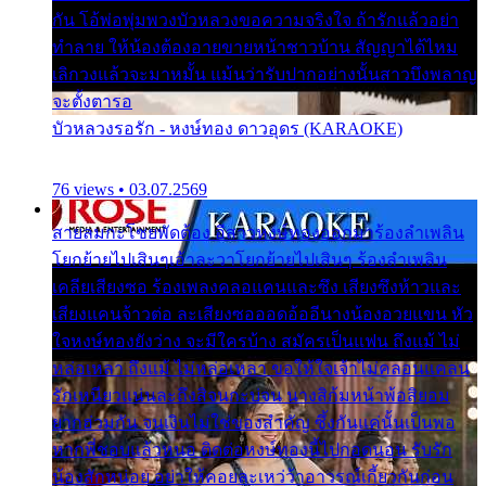
กัน โอ้พ่อพุ่มพวงบัวหลวงขอความจริงใจ ถ้ารักแล้วอย่า
ทำลาย ให้น้องต้องอายขายหน้าชาวบ้าน สัญญาได้ไหม
เลิกวงแล้วจะมาหมั้น แม้นว่ารับปากอย่างนั้นสาวบึงพลาญ
จะตั้งตารอ
บัวหลวงรอรัก - หงษ์ทอง ดาวอุดร (KARAOKE)
76 views • 03.07.2569
สายลมกะโชยพัดต้อง อีสาวหงษ์ทองออกมาร้องลำเพลิน
โยกย้ายไปเสินๆเอ้าละวาโยกย้ายไปเสินๆ ร้องลำเพลิน
เคลียเสียงซอ ร้องเพลงคลอแคนและซึง เสียงซึงห้าวและ
เสียงแคนจ้าวต่อ ละเสียงซอออดอ้ออีนางน้องอวยแขน หัว
ใจหงษ์ทองยังว่าง จะมีใครบ้าง สมัครเป็นแฟน ถึงแม้ ไม่
หล่อเหลา ถึงแม้ ไม่หล่อเหลา ขอให้ใจเจ้าไม่คลอนแคลน
รักเหนียวแน่นละถึงสิจนกะบ่จน นางสิก้มหน้าพ้อสิยอม
ยากฮ่วมกัน จนเงินไม่ใช่ของสำคัญ ซึ้งกันแค่นั้นเป็นพอ
หากพี่ชอบแล้วหนอ ติดต่อหงษ์ทองนี้ไปกอดนอน รับรัก
น้องสักหน่อย อย่าให้คอยละเหว่ว้าอาวรณ์เกี้ยวกันก่อน