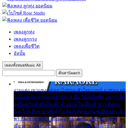
เพลงลูกทุ่ง
เพลงลูกกรุง
เพลงเพื่อชีวิต
อัลบั้ม
เพลงทั้งหมด
Music All
ค้นหา
Search
งานแต่ง เขาแซง แย่งเอาไปก่อน หัวใจอาวรณ์ มาซ่อน อยู่
ในห้องครัว ข้างนอกเจ้าสาว ส่งยิ้ม ให้คนไปทั่ว แต่เรา เฝ้า
อยู่ในครัว ทำตัวเป็นเด็ก ล้างจาน ในเมื่อ เจ้าสาว คือคน
บ้านใกล้ พึ่งพาอาศัย จำใจ ต้องไปช่วยงาน พอถึงเวลา เขา
พา กันเข้าพาขวัญ เพื่อนฝูง เฮฮาดังลั่น แต่เราล้างจาน
เดียวดาย เป็นคนพ่าย บ่มีความหมาย เคียงใจเจ้าบ่าว เป็น