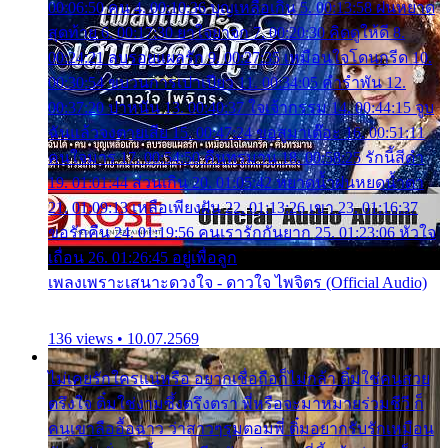
00:06:50 คน 4. 00:10:36 บุญเหลือเกิน 5. 00:13:58 ฝนหยาด
สุดท้าย 6. 00:17:30 ยาใจยาจก 7. 00:20:30 คิดดูให้ดี 8.
00:24:21 ลบรอยแผลรัก 9. 00:27:35 เหมือนใจโดนกรีด 10.
00:30:54 ขบวนการเปาเปียว 11. 00:34:05 คำรำพัน 12.
00:37:20 ปาหนัน 13. 00:40:37 ใจเจ้ากรรม 14. 00:44:15 จูบ
ฉันแล้วจงตายเสีย 15. 00:47:24 ขอสูมาเต๊อะ 16. 00:51:11
คนใจมาร 17. 00:54:50 คืนทรมาน 18. 00:58:25 รักนี้สีดำ
19. 01:01:44 ส่วนเกิน 20. 01:05:42 หยาดน้ำฝนหยดน้ำตา
21. 01:09:13 เหลือเพียงฝัน 22. 01:13:26 เขา 23. 01:16:37
ขอรักคืน 24. 01:19:56 คนเรารักกันยาก 25. 01:23:06 หัวใจ
เถื่อน 26. 01:26:45 อยู่เพื่อลูก
เพลงเพราะเสนาะดวงใจ - ดาวใจ ไพจิตร (Official Audio)
136 views • 10.07.2569
ไม่เคยรักใครแน่หรือ อยากเชื่อถือก็ไม่กล้า ติ๋มใช่คนสวย
ตรึงใจ ติ๋มใช่งามซึ้งตรึงตรา พี่หรือจะมาหมายร่วมชีวี ก็
คนเขาลืออื้อฉาว ว่าสาวๆรุมตอมพี่ ติ๋มอยากรับรักเหมือน