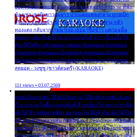
ยอด สุดยอด สุดยอด มันสุดยอด แอบหลงรักสาวราม ที่พัก
ห้องเช่า เธอผิวขาวผมยาว ปากแดงแหลงกลาง ถูกสเป็ก
จริงเธอ อยู่ห้องข้างข้าง อยากเข้าไปแหลงกลาง กลัว
ทองแดง กลับจากรามมาเจอ เธอมาซื้อข้าว แต่ก่อนนั้น
สองเรา เจอะกันครั้งใด เธอไม่เคยไยดี คราวนี้เธอยิ้มให้
ต้องให้ใส่ลีวายส์ สุดยอด สุดยอด มันสุดยอด มันสุดยอด
มันสุดยอด มันสุดยอด มันสุดยอด มันสุดยอด มันสุดยอด
มันสุดยอด มันสุดยอด มันสุดยอด มันสุดยอด มันสุดยอด
สุดยอด - วงซูซู (ซาวด์ดนตรี) (KARAOKE)
111 views • 03.07.2569
พ่อส่งเงินสามพัน ให้ฉันเรียนราม ได้อีกสักสามพัน ฉันคง
บ๊าย บาย จะไปซื้อกางเกงยีนส์ ลีวายส์มาใส่ เพราะเราเป็น
เด็กใต้ ลีวายส์อย่างเดียว อยากจะโชว์ถึงหิวโซ เด็กใต้ก็ไม่
หวั่น ตกตัวละหลายพัน กัดฟันซื้อมา ให้เด็กเทพเหลียวมอง
และต้องรู้ว่า เด็กใต้ไม่ธรรมดา แต่สุดยอด เดินโยกย้ายเย
ยวน กวนโอ๊ยพอได้ เพราะว่านุ่งลีวายส์ ตัวใหม่ใส่มา เดิน