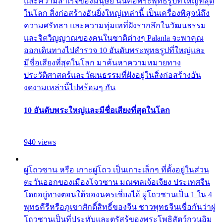
และความสำเร็จของมนุษย์ นั่นคือพระพุทธรูปที่ใหญ่ที่สุด
ในโลก สิ่งก่อสร้างอันยิ่งใหญ่เหล่านี้ เป็นเครื่องพิสูจน์ถึง
ความศรัทธา และความทุ่มเทที่ฝังรากลึกในวัฒนธรรม
และจิตวิญญาณของคนในชาติต่างๆ Palanla จะพาคุณ
ออกเดินทางไปสำรวจ 10 อันดับพระพุทธรูปที่ใหญ่และ
มีชื่อเสียงที่สุดในโลก มาค้นหาความหมายทาง
ประวัติศาสตร์และวัฒนธรรมที่ฝังอยู่ในสิ่งก่อสร้างอัน
งดงามเหล่านี้ไปพร้อมๆ กัน
10 อันดับพระใหญ่และมีชื่อเสียงที่สุดในโลก
940 views
ผู่โถวซาน หรือ เกาะผู่โถว เป็นเกาะเล็กๆ ที่ตั้งอยู่ในส่วน
ตะวันออกของเมืองโจวซาน มณฑลเจ้อเจียง ประเทศจีน
โดยอยู่ทางตอนใต้ของนครเซี่ยงไฮ้ ผู่โถวซานเป็น 1 ใน 4
พุทธคีรีหรือภูเขาศักดิ์สิทธิ์ของจีน ชาวพุทธจีนเชื่อกันว่าผู่
โถวซานเป็นที่ประทับและตรัสรู้ของพระโพธิสัตว์กวนอิม