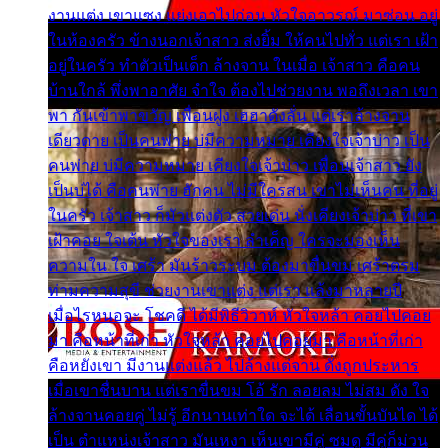
งานแต่ง เขาแซง แย่งเอาไปก่อน หัวใจอาวรณ์ มาซ่อน อยู่
ในห้องครัว ข้างนอกเจ้าสาว ส่งยิ้ม ให้คนไปทั่ว แต่เรา เฝ้า
อยู่ในครัว ทำตัวเป็นเด็ก ล้างจาน ในเมื่อ เจ้าสาว คือคน
บ้านใกล้ พึ่งพาอาศัย จำใจ ต้องไปช่วยงาน พอถึงเวลา เขา
พา กันเข้าพาขวัญ เพื่อนฝูง เฮฮาดังลั่น แต่เราล้างจาน
เดียวดาย เป็นคนพ่าย บ่มีความหมาย เคียงใจเจ้าบ่าว เป็น
คนพ่าย บ่มีความหมาย เคียงใจเจ้าบ่าว เพื่อนเจ้าสาว ยัง
เป็นบ่ได้ คือคนพ่าย ฮักคน ไม่มีใครสน เขาไม่เห็นคน ที่อยู่
ในครัว เจ้าสาว ก็มัวแต่งตัว สวยเด่น นั่งเคียงเจ้าบ่าว ที่เขา
เฝ้าคอย ใจเต้น หัวใจของเรา ลำเค็ญ ใครจะมองเห็น
ความใน ใจ เศร้า มันร้าวระบม ต้องมาขื่นขม เศร้าตรม
ท่ามความสุขี ช่วยงานเขาแต่ง แต่เรา แล้งมาหลายปี
เมื่อไรหนอจะ โชคดี ได้มีพิธีวิวาห์ หัวใจหล้า คอยไปคอย
มา คือหน้าที่เก่า หัวใจหล้า คอยไปคอยมา คือหน้าที่เก่า
คือหยังเขา มีงานแต่งแล้ว ไปล้างแต่จาน ดั่งถูกประหาร
เมื่อเขาชื่นบาน แต่เราขื่นขม โอ้ รัก ลอยลม ไม่สม ดัง ใจ
ล้างจานคอยคู่ ไม่รู้ อีกนานเท่าใด จะได้ เลื่อนขั้นบันได ได้
เป็น ตำแหน่งเจ้าสาว มันเหงา เห็นเขามีคู่ ซมดู มีคู่ก็ม่วน