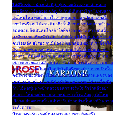
ไม่มีใครข้อง น้องกลัวมีคู่อยู่ครองแล้วลองมาล่อหลอก
สาวอีสาน โอ้พ่อจอมขวัญ วันวันพี่เดินทางไกล ไปพบสาว
ถิ่นไหนไหน คงเว้าเอาใจเขาทุกทุกอย่าง รูปหล่อเสียงใส
สาวใดหรือจะให้ผ่าน พี่มาถึงถิ่นอีสานสาวบึงพลาญยังสุด
ออนซอน ถึงเป็นคนไกลถ้าใจพี่จริงซะอย่าง ความฝันนั้น
คงมีทาง ขอเพียงหัวใจอย่าได้กะล่อน ไม่มีแหวนเพชรของ
คนร้อยเอ็ด ยโสธร จนมีน้องไม่ขอดค่อน ขอให้เราซึ้งตรึง
กัน โอ้พ่อพุ่มพวงบัวหลวงขอความจริงใจ ถ้ารักแล้วอย่า
ทำลาย ให้น้องต้องอายขายหน้าชาวบ้าน สัญญาได้ไหม
เลิกวงแล้วจะมาหมั้น แม้นว่ารับปากอย่างนั้นสาวบึงพลาญ
จะตั้งตารอ ถึงเป็นคนไกลถ้าใจพี่จริงซะอย่าง ความฝันนั้น
คงมีทาง ขอเพียงหัวใจอย่าได้กะล่อน ไม่มีแหวนเพชรของ
คนร้อยเอ็ด ยโสธร จนมีน้องไม่ขอดค่อน ขอให้เราซึ้งตรึง
กัน โอ้พ่อพุ่มพวงบัวหลวงขอความจริงใจ ถ้ารักแล้วอย่า
ทำลาย ให้น้องต้องอายขายหน้าชาวบ้าน สัญญาได้ไหม
เลิกวงแล้วจะมาหมั้น แม้นว่ารับปากอย่างนั้นสาวบึงพลาญ
จะตั้งตารอ
บัวหลวงรอรัก - หงษ์ทอง ดาวอุดร (ซาวด์ดนตรี)