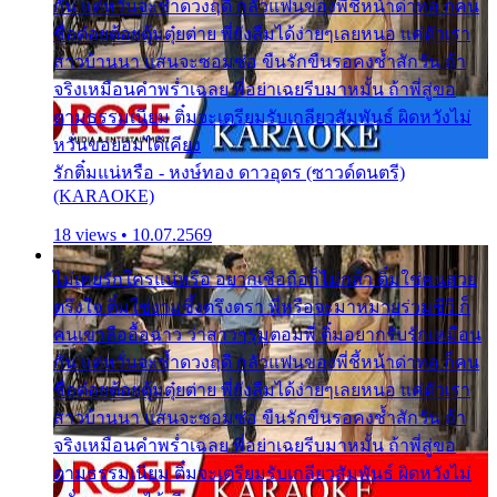
กัน แต่หวั่นจะช้ำดวงฤดี กลัวแฟนของพี่ชี้หน้าด่าทอ ก็คน
ชื่อต๋อยต้อยตุ้มตุ๋ยต่าย พี่ยังลืมได้ง่ายๆเลยหนอ แค่ตัวเรา
สาวบ้านนา แสนจะซอมซ่อ ขืนรักขืนรอคงช้ำสักวัน ถ้า
จริงเหมือนคำพร่ำเฉลย พี่อย่าเฉยรีบมาหมั้น ถ้าพี่สู่ขอ
ตามธรรมเนียม ติ๋มจะเตรียมรับเกลียวสัมพันธ์ ผิดหวังไม่
หวั่นขอยอมได้เคียง
รักติ๋มแน่หรือ - หงษ์ทอง ดาวอุดร (ซาวด์ดนตรี)
(KARAOKE)
18 views • 10.07.2569
ไม่เคยรักใครแน่หรือ อยากเชื่อถือก็ไม่กล้า ติ๋มใช่คนสวย
ตรึงใจ ติ๋มใช่งามซึ้งตรึงตรา พี่หรือจะมาหมายร่วมชีวี ก็
คนเขาลืออื้อฉาว ว่าสาวๆรุมตอมพี่ ติ๋มอยากรับรักเหมือน
กัน แต่หวั่นจะช้ำดวงฤดี กลัวแฟนของพี่ชี้หน้าด่าทอ ก็คน
ชื่อต๋อยต้อยตุ้มตุ๋ยต่าย พี่ยังลืมได้ง่ายๆเลยหนอ แค่ตัวเรา
สาวบ้านนา แสนจะซอมซ่อ ขืนรักขืนรอคงช้ำสักวัน ถ้า
จริงเหมือนคำพร่ำเฉลย พี่อย่าเฉยรีบมาหมั้น ถ้าพี่สู่ขอ
ตามธรรมเนียม ติ๋มจะเตรียมรับเกลียวสัมพันธ์ ผิดหวังไม่