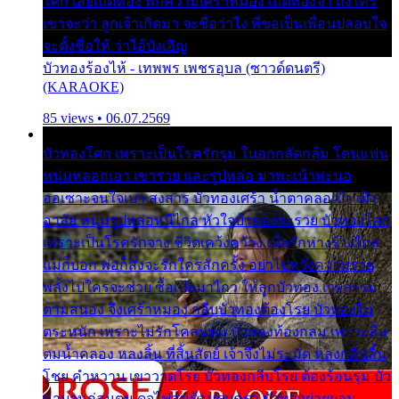
โศก เสียเถิดทอง พักความเศร้าหมอง เถิดทองจ๋า ถึงใคร
เขาจะว่า ลูกเจ้าเกิดมา จะชื่อว่าไง พี่ขอเป็นเพื่อนปลอบใจ
จะตั้งชื่อให้ ว่าไอ้บังเอิญ
บัวทองร้องไห้ - เทพพร เพชรอุบล (ซาวด์ดนตรี)
(KARAOKE)
85 views • 06.07.2569
บัวทองโศก เพราะเป็นโรครักรุม ในอกกลัดกลุ้ม โดนแฟน
หนุ่มหลอกเอา เขารวย และรูปหล่อ มาพะเน้าพะนอ
ออเซาะจนใจเบา สงสาร บัวทองเศร้า น้ำตาคลอเบ้า เฝ้า
อาลัย หนุ่มรูปหล่อหนีไกล หัวใจบัวทองระรวย บัวทองโศก
เพราะเป็นโรครักจาง ชีวิตเคว้งคว้าง เมื่อรักห่างร้างไกล
แม่ก็บอก พ่อก็สั่งจะรักใครสักครั้ง อย่าไปหวังความรวย
พลั้งไปใครจะช่วย ซื้อเปลมาไกว ให้ลูกบัวทอง เวรกรรม
ตามสนอง จึงเศร้าหมอง กลีบบัวทองต้องโรย บัวทองไม่
ตระหนัก เพราะไม่รักโคลนตม บัวทองท้องกลม เพราะลืม
ตมน้ำคลอง หลงลิ้น ที่สิ้นสัตย์ เจ้าจึงไม่ระมัด หลงกลิ่นลิ้น
โชย คำหวาน เขาวาดโรย บัวทองกลีบโรย ต้องร้อนรุม บัว
มาบานก่อนตูม ดุจไฟสุมร้อนรุมอุรา บัวทองผ่ายผอม