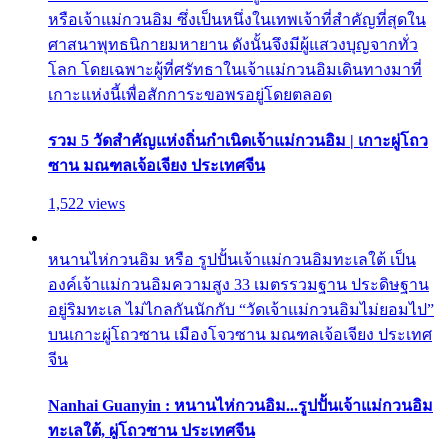
หรือเจ้าแม่กวนอิม ซึ่งเป็นหนึ่งในเทพเจ้าที่สำคัญที่สุดใน
ศาสนาพุทธนิกายมหายาน ดังนั้นจึงมีผู้แสวงบุญจากทั่ว
โลก โดยเฉพาะผู้ที่ศรัทธาในเจ้าแม่กวนอิมเดินทางมาที่
เกาะแห่งนี้เพื่อสักการะขอพรอยู่โดยตลอด
รวม 5 วัดสำคัญแห่งถิ่นกำเนิดเจ้าแม่กวนอิม | เกาะผู่โถว
ซาน มณฑลเจ้อเจียง ประเทศจีน
1,522 views
หนานไห่กวนอิม หรือ รูปปั้นเจ้าแม่กวนอิมทะเลใต้ เป็น
องค์เจ้าแม่กวนอิมความสูง 33 เมตรรวมฐาน ประดิษฐาน
อยู่ริมทะเล ไม่ไกลกันนักกับ “วัดเจ้าแม่กวนอิมไม่ยอมไป”
บนเกาะผู่โถวซาน เมืองโจวซาน มณฑลเจ้อเจียง ประเทศ
จีน
Nanhai Guanyin : หนานไห่กวนอิม...รูปปั้นเจ้าแม่กวนอิม
ทะเลใต้, ผู่โถวซาน ประเทศจีน