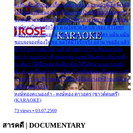
ละกันเกี้ยวกันก่อน เกี้ยวกันก่อน ละสะออนนำพี่เฮ็ดจังได๋สิ
ได้เป็นของพี่ สนองไมตรีน้องแหน่เป็นหยัง อย่าหลับตาซัง
ซะเด้ออ้าย หงษ์ทองไม่เคยรักใคร ดวงใจขาดใครเขาจอง
หงษ์ทองไม่เคยรักใคร ดวงใจขาดใครเขาจอง หัวใจทุก
ห้องว่างเปล่าเสมอ ไม่เคยจะเผลอละเมอถึงใคร แม้น แม้น
ชอบจงจองห้องใจ ขอ ขอให้มีใจรักจริง อย่ามาขออิง แล้ว
พี่ก็วิ่งไปหาแฟนใหม่ บ่จริงอ้ายอย่าเว้ากัน ขั่นบ่เอาอ้าย
อย่าว่า ละอย่ามา ตั๋วหลอกล่อ ละพอให้แต่กระเทิน ละตั๋ว
กะเทินว่าได้ขึ้นหย่ม ต้นสีดาต้องให้ได้หน่วย อย่าเล่นบัก
ตุ๋น ละแต่เพียงหง่าเค้า แล้วยาอ้ายขัดต่อสน นั่นดอกวนาสิ
กายหน้า วนาสิกายหน้า โอ๊ยหงษ์น้องนางมักอ้ายแท้เด้ ละ
อกสิเพแต่นำอ้าย
หงษ์ทองคะนองลำ - หงษ์ทอง ดาวอุดร (ซาวด์ดนตรี)
(KARAOKE)
73 views • 03.07.2569
สารคดี
|
DOCUMENTARY