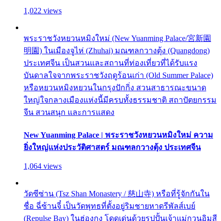
1,022 views
พระราชวังหยวนหมิงใหม่ (New Yuanming Palace/宮新園
明園) ในเมืองจูไห่ (Zhuhai) มณฑลกวางตุ้ง (Quangdong)
ประเทศจีน เป็นสวนและสถานที่ท่องเที่ยวที่ได้รับแรง
บันดาลใจจากพระราชวังฤดูร้อนเก่า (Old Summer Palace)
หรือหยวนหมิงหยวนในกรุงปักกิ่ง สวนสาธารณะขนาด
ใหญ่ใจกลางเมืองแห่งนี้มีครบทั้งธรรมชาติ สถาปัตยกรรม
จีน สวนสนุก และการแสดง
New Yuanming Palace | พระราชวังหยวนหมิงใหม่ ความ
ยิ่งใหญ่แห่งประวัติศาสตร์ มณฑลกวางตุ้ง ประเทศจีน
1,064 views
วัดซีซ่าน (Tsz Shan Monastery / 慈山寺) หรือที่รู้จักกันใน
ชื่อ ฉี่ซ้านจี๋ เป็นวัดพุทธที่ตั้งอยู่ริมชายหาดรีพัลส์เบย์
(Repulse Bay) ในฮ่องกง โดดเด่นด้วยรูปปั้นเจ้าแม่กวนอิมสี