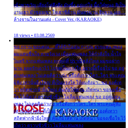
เข้าพาขวัญ เสียงโห่ตึงตึง มันซึ้ง อยู่แก่ใจ มื้อใด๋หนอ สิเป็น
งานเฮา มัวซอยเขา ใจเฮาซิด้าน มันทรมาน จับจาน เอย…
ล้างจานในงานแต่ง - Cover Ver. (KARAOKE)
18 views • 03.08.2569
ขอ กราบ ขอบคุณ.... ที่ได้รับไออุ่น การุณ จากแฟน เพลง
ผมแสนชื่นใจ หายวังเวง เมื่อแฟนเพลง ให้กำลังใจ น้ำใจ
ไมตรี จากแฟนเพลง ทุกทุกที่ ปราณีหลั่งไหล ผมขอฝาก
นาม ยอดรักเอาไว้ โปรดเป็นแรงใจ อย่างนี้เรื่อยไป ขอ อยู่
คู่แฟนเพลง ไม่เคยคิดว่าเก่ง หรือดังกว่าใคร..ใคร พระคุณ
ผู้ฟัง เท่านั้นยิ่งใหญ่ ที่เป็นแรงใจ ให้ผมดังมา.. ขอ องค์เท
วา สถิตฟากฟ้ายิ่งใหญ่ คุ้มภัยให้ท่าน เถิดหนา ขอจงเชื่อ
ใจ ไว้เถิดว่า ตราบชั่วชีวา ไม่ลืมแฟนเพลง ขอ อยู่คู่แฟน
เพลง ไม่เคยคิดว่าเก่ง หรือดังกว่าใคร..ใคร พระคุณผู้ฟัง
เท่านั้นยิ่งใหญ่ ที่เป็นแรงใจ ให้ผมดังมา.. ขอ องค์เทวา
สถิตฟากฟ้ายิ่งใหญ่ คุ้มภัยให้ท่าน เถิดหนา ขอจงเชื่อใจ ไว้
เถิดว่า ตราบชั่วชีวา ไม่ลืมแฟนเพลง