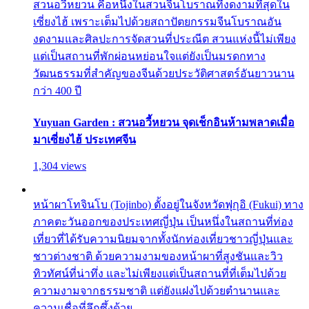
สวนอวี้หยวน คือหนึ่งในสวนจีนโบราณที่งดงามที่สุดใน
เซี่ยงไฮ้ เพราะเต็มไปด้วยสถาปัตยกรรมจีนโบราณอัน
งดงามและศิลปะการจัดสวนที่ประณีต สวนแห่งนี้ไม่เพียง
แต่เป็นสถานที่พักผ่อนหย่อนใจแต่ยังเป็นมรดกทาง
วัฒนธรรมที่สำคัญของจีนด้วยประวัติศาสตร์อันยาวนาน
กว่า 400 ปี
Yuyuan Garden : สวนอวี้หยวน จุดเช็กอินห้ามพลาดเมื่อ
มาเซี่ยงไฮ้ ประเทศจีน
1,304 views
หน้าผาโทจินโบ (Tojinbo) ตั้งอยู่ในจังหวัดฟุกุอิ (Fukui) ทาง
ภาคตะวันออกของประเทศญี่ปุ่น เป็นหนึ่งในสถานที่ท่อง
เที่ยวที่ได้รับความนิยมจากทั้งนักท่องเที่ยวชาวญี่ปุ่นและ
ชาวต่างชาติ ด้วยความงามของหน้าผาที่สูงชันและวิว
ทิวทัศน์ที่น่าทึ่ง และไม่เพียงแต่เป็นสถานที่ที่เต็มไปด้วย
ความงามจากธรรมชาติ แต่ยังแฝงไปด้วยตำนานและ
ความเชื่อที่ลึกซึ้งด้วย