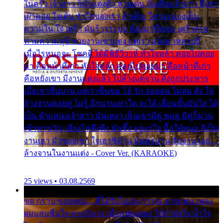
ในครัว เจ้าสาว ก็มัวแต่งตัว สวยเด่น นั่งเคียงเจ้าบ่าว ที่เขา
เฝ้าคอย ใจเต้น หัวใจของเรา ลำเค็ญ ใครจะมองเห็น
ความใน ใจ เศร้า มันร้าวระบม ต้องมาขื่นขม เศร้าตรม
ท่ามความสุขี ช่วยงานเขาแต่ง แต่เรา แล้งมาหลายปี
เมื่อไรหนอจะ โชคดี ได้มีพิธีวิวาห์ หัวใจหล้า คอยไปคอย
มา คือหน้าที่เก่า หัวใจหล้า คอยไปคอยมา คือหน้าที่เก่า
คือหยังเขา มีงานแต่งแล้ว ไปล้างแต่จาน ดั่งถูกประหาร
เมื่อเขาชื่นบาน แต่เราขื่นขม โอ้ รัก ลอยลม ไม่สม ดัง ใจ
ล้างจานคอยคู่ ไม่รู้ อีกนานเท่าใด จะได้ เลื่อนขั้นบันได ได้
เป็น ตำแหน่งเจ้าสาว มันเหงา เห็นเขามีคู่ ซมดู มีคู่ก็ม่วน
เข้าพาขวัญ เสียงโห่ตึงตึง มันซึ้ง อยู่แก่ใจ มื้อใด๋หนอ สิเป็น
งานเฮา มัวซอยเขา ใจเฮาซิด้าน มันทรมาน จับจาน เอย…
ล้างจานในงานแต่ง - Cover Ver. (KARAOKE)
25 views • 03.08.2569
ขอ กราบ ขอบคุณ.... ที่ได้รับไออุ่น การุณ จากแฟน เพลง
ผมแสนชื่นใจ หายวังเวง เมื่อแฟนเพลง ให้กำลังใจ น้ำใจ