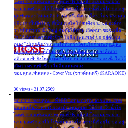
ไมตรี จากแฟนเพลง ทุกทุกที่ ปราณีหลั่งไหล ผมขอฝาก
นาม ยอดรักเอาไว้ โปรดเป็นแรงใจ อย่างนี้เรื่อยไป ขอ อยู่
คู่แฟนเพลง ไม่เคยคิดว่าเก่ง หรือดังกว่าใคร..ใคร พระคุณ
ผู้ฟัง เท่านั้นยิ่งใหญ่ ที่เป็นแรงใจ ให้ผมดังมา.. ขอ องค์เท
วา สถิตฟากฟ้ายิ่งใหญ่ คุ้มภัยให้ท่าน เถิดหนา ขอจงเชื่อ
ใจ ไว้เถิดว่า ตราบชั่วชีวา ไม่ลืมแฟนเพลง ขอ อยู่คู่แฟน
เพลง ไม่เคยคิดว่าเก่ง หรือดังกว่าใคร..ใคร พระคุณผู้ฟัง
เท่านั้นยิ่งใหญ่ ที่เป็นแรงใจ ให้ผมดังมา.. ขอ องค์เทวา
สถิตฟากฟ้ายิ่งใหญ่ คุ้มภัยให้ท่าน เถิดหนา ขอจงเชื่อใจ ไว้
เถิดว่า ตราบชั่วชีวา ไม่ลืมแฟนเพลง
ขอบคุณแฟนเพลง - Cover Ver. (ซาวด์ดนตรี) (KARAOKE)
30 views • 31.07.2569
ขอ กราบ ขอบคุณ.... ที่ได้รับไออุ่น การุณ จากแฟน เพลง
ผมแสนชื่นใจ หายวังเวง เมื่อแฟนเพลง ให้กำลังใจ น้ำใจ
ไมตรี จากแฟนเพลง ทุกทุกที่ ปราณีหลั่งไหล ผมขอฝาก
นาม ยอดรักเอาไว้ โปรดเป็นแรงใจ อย่างนี้เรื่อยไป ขอ อยู่