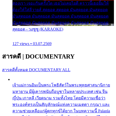
สองเรา เจอะกันครั้งใด เธอไม่เคยไยดี คราวนี้เธอยิ้มให้
ต้องให้ใส่ลีวายส์ สุดยอด สุดยอด มันสุดยอด มันสุดยอด
มันสุดยอด มันสุดยอด มันสุดยอด มันสุดยอด มันสุดยอด
มันสุดยอด มันสุดยอด มันสุดยอด มันสุดยอด มันสุดยอด
สุดยอด - วงซูซู (KARAOKE)
127 views • 03.07.2569
สารคดี
|
DOCUMENTARY
สารคดีทั้งหมด
DOCUMENTARY ALL
เจ้าแม่กวนอิมเป็นพระโพธิสัตว์ในพระพุทธศาสนานิกาย
มหายาน มีผู้เคารพนับถือบูชาในหลายประเทศ เช่น จีน
ญี่ปุ่น เกาหลี เวียดนาม รวมทั้งไทย โดยมีความเชื่อว่า
พระองค์ทรงเป็นสัญลักษณ์แห่งความเมตตา กรุณา และ
ความช่วยเหลือแก่ผู้ตกทุกข์ได้ยาก ในบทความนี้ Palanla