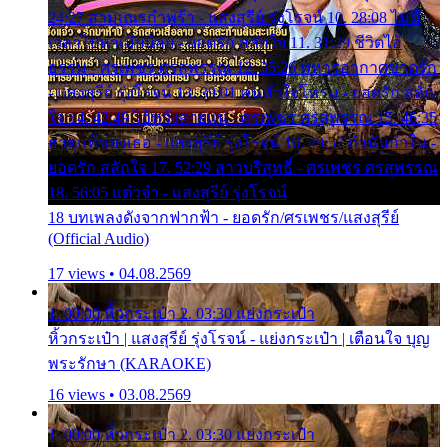
24:27 สามเณรกำพร้า - แสงสุรีย์ รุ่งโรจน์ 10. 28:08 ไม่มี
เวลาไปหาเมียน้อย - ยอดรัก สลักใจ 11. 31:29 ชีวิตไอ้
ธรรม - ศรเพชร ศรสุพรรณ 12. 35:26 ทหารอากาศขาดรัก
- แสงสุรีย์ รุ่งโรจน์ 13. 39:01 คนหัวใจโทรม - ยอดรัก สลัก
ใจ 14. 42:49 ไอ้หวังตายแน่ - ศรเพชร ศรสุพรรณ 15. 46:35
ธาตุแท้ของเธอ - แสงสุรีย์ รุ่งโรจน์ 16. 49:57 กำนันกำใน -
ยอดรัก สลักใจ 17. 52:29 สาวบริสุทธิ์ - ศรเพชร ศรสุพรรณ
18. 56:05 แต๋วจ๋า - แสงสุรีย์ รุ่งโรจน์
18 บทเพลงดังจากฟากฟ้า - ยอดรัก/ศรเพชร/แสงสุรีย์
(Official Audio)
17 views • 04.08.2569
1. 00:00 หิ้วกระเป๋า 2. 03:30 แย่งกระเป๋า
หิ้วกระเป๋า | แสงสุรีย์ รุ่งโรจน์ - แย่งกระเป๋า | เตือนใจ บุญ
พระรักษา (KARAOKE)
16 views • 03.08.2569
1. 00:00 หิ้วกระเป๋า 2. 03:30 แย่งกระเป๋า