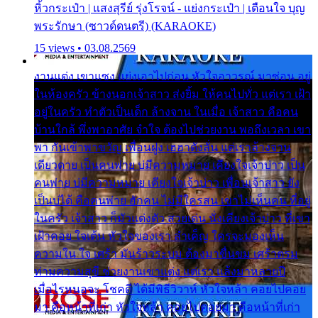
หิ้วกระเป๋า | แสงสุรีย์ รุ่งโรจน์ - แย่งกระเป๋า | เตือนใจ บุญ
พระรักษา (ซาวด์ดนตรี) (KARAOKE)
15 views • 03.08.2569
งานแต่ง เขาแซง แย่งเอาไปก่อน หัวใจอาวรณ์ มาซ่อน อยู่
ในห้องครัว ข้างนอกเจ้าสาว ส่งยิ้ม ให้คนไปทั่ว แต่เรา เฝ้า
อยู่ในครัว ทำตัวเป็นเด็ก ล้างจาน ในเมื่อ เจ้าสาว คือคน
บ้านใกล้ พึ่งพาอาศัย จำใจ ต้องไปช่วยงาน พอถึงเวลา เขา
พา กันเข้าพาขวัญ เพื่อนฝูง เฮฮาดังลั่น แต่เราล้างจาน
เดียวดาย เป็นคนพ่าย บ่มีความหมาย เคียงใจเจ้าบ่าว เป็น
คนพ่าย บ่มีความหมาย เคียงใจเจ้าบ่าว เพื่อนเจ้าสาว ยัง
เป็นบ่ได้ คือคนพ่าย ฮักคน ไม่มีใครสน เขาไม่เห็นคน ที่อยู่
ในครัว เจ้าสาว ก็มัวแต่งตัว สวยเด่น นั่งเคียงเจ้าบ่าว ที่เขา
เฝ้าคอย ใจเต้น หัวใจของเรา ลำเค็ญ ใครจะมองเห็น
ความใน ใจ เศร้า มันร้าวระบม ต้องมาขื่นขม เศร้าตรม
ท่ามความสุขี ช่วยงานเขาแต่ง แต่เรา แล้งมาหลายปี
เมื่อไรหนอจะ โชคดี ได้มีพิธีวิวาห์ หัวใจหล้า คอยไปคอย
มา คือหน้าที่เก่า หัวใจหล้า คอยไปคอยมา คือหน้าที่เก่า