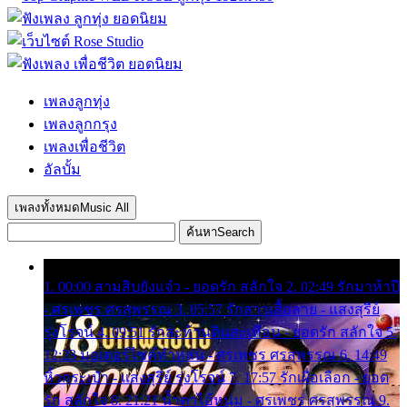
เพลงลูกทุ่ง
เพลงลูกกรุง
เพลงเพื่อชีวิต
อัลบั้ม
เพลงทั้งหมด
Music All
ค้นหา
Search
1. 00:00 สามสิบยังแจ๋ว - ยอดรัก สลักใจ 2. 02:49 รักมาห้าปี
- ศรเพชร ศรสุพรรณ 3. 05:57 รักสาวเสื้อลาย - แสงสุรีย์
รุ่งโรจน์ 4. 09:51 รักสะท้านดินสะเทือน - ยอดรัก สลักใจ 5.
12:23 มอเตอร์ไซค์ทำหล่น - ศรเพชร ศรสุพรรณ 6. 14:49
หิ้วกระเป๋า - แสงสุรีย์ รุ่งโรจน์ 7. 17:57 รักเผื่อเลือก - ยอด
รัก สลักใจ 8. 21:21 น้ำตาไอ้หนุ่ม - ศรเพชร ศรสุพรรณ 9.