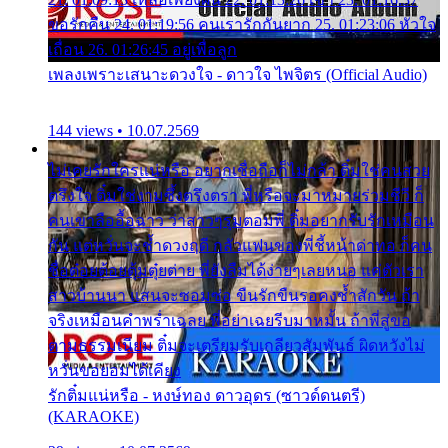
ขอรักคืน 24. 01:19:56 คนเรารักกันยาก 25. 01:23:06 หัวใจ
เถื่อน 26. 01:26:45 อยู่เพื่อลูก
เพลงเพราะเสนาะดวงใจ - ดาวใจ ไพจิตร (Official Audio)
144 views • 10.07.2569
ไม่เคยรักใครแน่หรือ อยากเชื่อถือก็ไม่กล้า ติ๋มใช่คนสวย
ตรึงใจ ติ๋มใช่งามซึ้งตรึงตรา พี่หรือจะมาหมายร่วมชีวี ก็
คนเขาลืออื้อฉาว ว่าสาวๆรุมตอมพี่ ติ๋มอยากรับรักเหมือน
กัน แต่หวั่นจะช้ำดวงฤดี กลัวแฟนของพี่ชี้หน้าด่าทอ ก็คน
ชื่อต๋อยต้อยตุ้มตุ๋ยต่าย พี่ยังลืมได้ง่ายๆเลยหนอ แค่ตัวเรา
สาวบ้านนา แสนจะซอมซ่อ ขืนรักขืนรอคงช้ำสักวัน ถ้า
จริงเหมือนคำพร่ำเฉลย พี่อย่าเฉยรีบมาหมั้น ถ้าพี่สู่ขอ
ตามธรรมเนียม ติ๋มจะเตรียมรับเกลียวสัมพันธ์ ผิดหวังไม่
หวั่นขอยอมได้เคียง
รักติ๋มแน่หรือ - หงษ์ทอง ดาวอุดร (ซาวด์ดนตรี)
(KARAOKE)