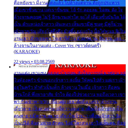
คือหยังเขา มีงานแต่งแล้ว ไปล้างแต่จาน ดั่งถูกประหาร
เมื่อเขาชื่นบาน แต่เราขื่นขม โอ้ รัก ลอยลม ไม่สม ดัง ใจ
ล้างจานคอยคู่ ไม่รู้ อีกนานเท่าใด จะได้ เลื่อนขั้นบันได ได้
เป็น ตำแหน่งเจ้าสาว มันเหงา เห็นเขามีคู่ ซมดู มีคู่ก็ม่วน
เข้าพาขวัญ เสียงโห่ตึงตึง มันซึ้ง อยู่แก่ใจ มื้อใด๋หนอ สิเป็น
งานเฮา มัวซอยเขา ใจเฮาซิด้าน มันทรมาน จับจาน เอย…
ล้างจานในงานแต่ง - Cover Ver. (ซาวด์ดนตรี)
(KARAOKE)
22 views • 03.08.2569
งานแต่ง เขาแซง แย่งเอาไปก่อน หัวใจอาวรณ์ มาซ่อน อยู่
ในห้องครัว ข้างนอกเจ้าสาว ส่งยิ้ม ให้คนไปทั่ว แต่เรา เฝ้า
อยู่ในครัว ทำตัวเป็นเด็ก ล้างจาน ในเมื่อ เจ้าสาว คือคน
บ้านใกล้ พึ่งพาอาศัย จำใจ ต้องไปช่วยงาน พอถึงเวลา เขา
พา กันเข้าพาขวัญ เพื่อนฝูง เฮฮาดังลั่น แต่เราล้างจาน
เดียวดาย เป็นคนพ่าย บ่มีความหมาย เคียงใจเจ้าบ่าว เป็น
คนพ่าย บ่มีความหมาย เคียงใจเจ้าบ่าว เพื่อนเจ้าสาว ยัง
เป็นบ่ได้ คือคนพ่าย ฮักคน ไม่มีใครสน เขาไม่เห็นคน ที่อยู่