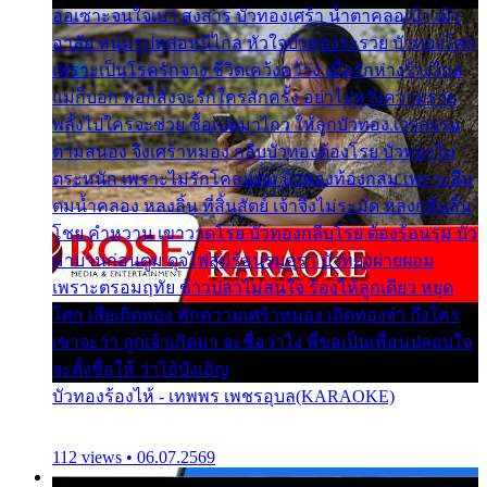
ออเซาะจนใจเบา สงสาร บัวทองเศร้า น้ำตาคลอเบ้า เฝ้า
อาลัย หนุ่มรูปหล่อหนีไกล หัวใจบัวทองระรวย บัวทองโศก
เพราะเป็นโรครักจาง ชีวิตเคว้งคว้าง เมื่อรักห่างร้างไกล
แม่ก็บอก พ่อก็สั่งจะรักใครสักครั้ง อย่าไปหวังความรวย
พลั้งไปใครจะช่วย ซื้อเปลมาไกว ให้ลูกบัวทอง เวรกรรม
ตามสนอง จึงเศร้าหมอง กลีบบัวทองต้องโรย บัวทองไม่
ตระหนัก เพราะไม่รักโคลนตม บัวทองท้องกลม เพราะลืม
ตมน้ำคลอง หลงลิ้น ที่สิ้นสัตย์ เจ้าจึงไม่ระมัด หลงกลิ่นลิ้น
โชย คำหวาน เขาวาดโรย บัวทองกลีบโรย ต้องร้อนรุม บัว
มาบานก่อนตูม ดุจไฟสุมร้อนรุมอุรา บัวทองผ่ายผอม
เพราะตรอมฤทัย ข้าวปลาไม่สนใจ ร้องไห้ลูกเดียว หยุด
โศก เสียเถิดทอง พักความเศร้าหมอง เถิดทองจ๋า ถึงใคร
เขาจะว่า ลูกเจ้าเกิดมา จะชื่อว่าไง พี่ขอเป็นเพื่อนปลอบใจ
จะตั้งชื่อให้ ว่าไอ้บังเอิญ
บัวทองร้องไห้ - เทพพร เพชรอุบล(KARAOKE)
112 views • 06.07.2569