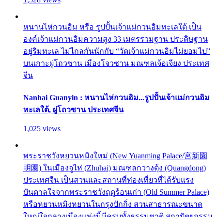
หนานไห่กวนอิม หรือ รูปปั้นเจ้าแม่กวนอิมทะเลใต้ เป็น
องค์เจ้าแม่กวนอิมความสูง 33 เมตรรวมฐาน ประดิษฐาน
อยู่ริมทะเล ไม่ไกลกันนักกับ “วัดเจ้าแม่กวนอิมไม่ยอมไป”
บนเกาะผู่โถวซาน เมืองโจวซาน มณฑลเจ้อเจียง ประเทศ
จีน
Nanhai Guanyin : หนานไห่กวนอิม...รูปปั้นเจ้าแม่กวนอิม
ทะเลใต้, ผู่โถวซาน ประเทศจีน
1,025 views
พระราชวังหยวนหมิงใหม่ (New Yuanming Palace/宮新園
明園) ในเมืองจูไห่ (Zhuhai) มณฑลกวางตุ้ง (Quangdong)
ประเทศจีน เป็นสวนและสถานที่ท่องเที่ยวที่ได้รับแรง
บันดาลใจจากพระราชวังฤดูร้อนเก่า (Old Summer Palace)
หรือหยวนหมิงหยวนในกรุงปักกิ่ง สวนสาธารณะขนาด
ใหญ่ใจกลางเมืองแห่งนี้มีครบทั้งธรรมชาติ สถาปัตยกรรม