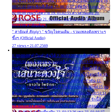
00:45:25 รอหน่อยน้องติ๋ม 15. 00:48:56 เรือล่มในหนอง 16.
00:51:43 บัตรเชิญสีเลือด 17. 00:56:07 อดีตรักโรงทอ 18.
01:00:00 เขมรไล่ควาย 19. 01:02:55 สาวสวนแตง 20.
01:05:51 แอบมอง 21. 01:09:27 พบรักปากน้ำโพ 22.
01:13:06 สายัณห์เมา
" สายัณห์ สัญญา " ขวัญใจคนเดิม - รวมเพลงดังเพราะๆ
ซึ้งๆ (Official Audio)
27 views • 21.07.2569
1. 00:00:00 ทำไมทำฉันได้ 2. 00:03:20 นางฟ้าสลัม 3.
00:06:50 คน 4. 00:10:36 บุญเหลือเกิน 5. 00:13:58 ฝนหยาด
สุดท้าย 6. 00:17:30 ยาใจยาจก 7. 00:20:30 คิดดูให้ดี 8.
00:24:21 ลบรอยแผลรัก 9. 00:27:35 เหมือนใจโดนกรีด 10.
00:30:54 ขบวนการเปาเปียว 11. 00:34:05 คำรำพัน 12.
00:37:20 ปาหนัน 13. 00:40:37 ใจเจ้ากรรม 14. 00:44:15 จูบ
ฉันแล้วจงตายเสีย 15. 00:47:24 ขอสูมาเต๊อะ 16. 00:51:11
คนใจมาร 17. 00:54:50 คืนทรมาน 18. 00:58:25 รักนี้สีดำ
19. 01:01:44 ส่วนเกิน 20. 01:05:42 หยาดน้ำฝนหยดน้ำตา
21. 01:09:13 เหลือเพียงฝัน 22. 01:13:26 เขา 23. 01:16:37