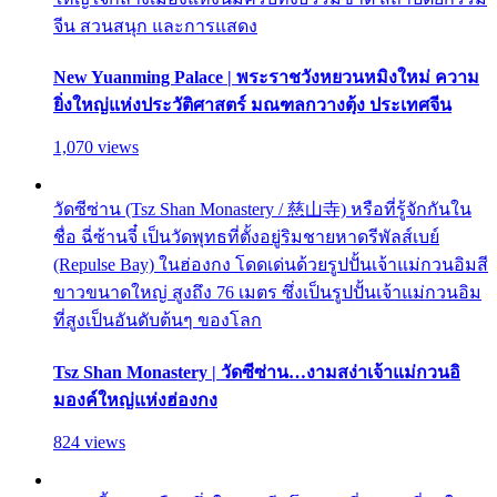
จีน สวนสนุก และการแสดง
New Yuanming Palace | พระราชวังหยวนหมิงใหม่ ความ
ยิ่งใหญ่แห่งประวัติศาสตร์ มณฑลกวางตุ้ง ประเทศจีน
1,070 views
วัดซีซ่าน (Tsz Shan Monastery / 慈山寺) หรือที่รู้จักกันใน
ชื่อ ฉี่ซ้านจี๋ เป็นวัดพุทธที่ตั้งอยู่ริมชายหาดรีพัลส์เบย์
(Repulse Bay) ในฮ่องกง โดดเด่นด้วยรูปปั้นเจ้าแม่กวนอิมสี
ขาวขนาดใหญ่ สูงถึง 76 เมตร ซึ่งเป็นรูปปั้นเจ้าแม่กวนอิม
ที่สูงเป็นอันดับต้นๆ ของโลก
Tsz Shan Monastery | วัดซีซ่าน…งามสง่าเจ้าแม่กวนอิ
มองค์ใหญ่แห่งฮ่องกง
824 views