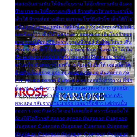
พ่อส่งเงินสามพัน ให้ฉันเรียนราม ได้อีกสักสามพัน ฉันคง
บ๊าย บาย จะไปซื้อกางเกงยีนส์ ลีวายส์มาใส่ เพราะเราเป็น
เด็กใต้ ลีวายส์อย่างเดียว อยากจะโชว์ถึงหิวโซ เด็กใต้ก็ไม่
หวั่น ตกตัวละหลายพัน กัดฟันซื้อมา ให้เด็กเทพเหลียวมอง
และต้องรู้ว่า เด็กใต้ไม่ธรรมดา แต่สุดยอด เดินโยกย้ายเย
ยวน กวนโอ๊ยพอได้ เพราะว่านุ่งลีวายส์ ตัวใหม่ใส่มา เดิน
เข้ามหาลัย จิ๊กโก๊มองหน้า ท่าจะมีปัญหา ไม่พอใจ ได้เป็น
เรื่องแน่นอน แต่ฉันไม่หวั่น เลยแหลงใต้ถามมัน ว่ามัน
พรั่นพรือ มันตอบว่าไม่พรื่อ เปลี่ยนเป็นยิ้มให้ เจอะเด็กใต้
ด้วยกัน ก็เลยรอด สุดยอด สุดยอด สุดยอด มันสุดยอด สุด
ยอด สุดยอด สุดยอด มันสุดยอด แอบหลงรักสาวราม ที่พัก
ห้องเช่า เธอผิวขาวผมยาว ปากแดงแหลงกลาง ถูกสเป็ก
จริงเธอ อยู่ห้องข้างข้าง อยากเข้าไปแหลงกลาง กลัว
ทองแดง กลับจากรามมาเจอ เธอมาซื้อข้าว แต่ก่อนนั้น
สองเรา เจอะกันครั้งใด เธอไม่เคยไยดี คราวนี้เธอยิ้มให้
ต้องให้ใส่ลีวายส์ สุดยอด สุดยอด มันสุดยอด มันสุดยอด
มันสุดยอด มันสุดยอด มันสุดยอด มันสุดยอด มันสุดยอด
มันสุดยอด มันสุดยอด มันสุดยอด มันสุดยอด มันสุดยอด