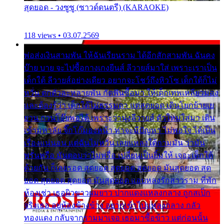
สุดยอด - วงซูซู (ซาวด์ดนตรี) (KARAOKE)
118 views • 03.07.2569
พ่อส่งเงินสามพัน ให้ฉันเรียนราม ได้อีกสักสามพัน ฉันคง
บ๊าย บาย จะไปซื้อกางเกงยีนส์ ลีวายส์มาใส่ เพราะเราเป็น
เด็กใต้ ลีวายส์อย่างเดียว อยากจะโชว์ถึงหิวโซ เด็กใต้ก็ไม่
หวั่น ตกตัวละหลายพัน กัดฟันซื้อมา ให้เด็กเทพเหลียวมอง
และต้องรู้ว่า เด็กใต้ไม่ธรรมดา แต่สุดยอด เดินโยกย้ายเย
ยวน กวนโอ๊ยพอได้ เพราะว่านุ่งลีวายส์ ตัวใหม่ใส่มา เดิน
เข้ามหาลัย จิ๊กโก๊มองหน้า ท่าจะมีปัญหา ไม่พอใจ ได้เป็น
เรื่องแน่นอน แต่ฉันไม่หวั่น เลยแหลงใต้ถามมัน ว่ามัน
พรั่นพรือ มันตอบว่าไม่พรื่อ เปลี่ยนเป็นยิ้มให้ เจอะเด็กใต้
ด้วยกัน ก็เลยรอด สุดยอด สุดยอด สุดยอด มันสุดยอด สุด
ยอด สุดยอด สุดยอด มันสุดยอด แอบหลงรักสาวราม ที่พัก
ห้องเช่า เธอผิวขาวผมยาว ปากแดงแหลงกลาง ถูกสเป็ก
จริงเธอ อยู่ห้องข้างข้าง อยากเข้าไปแหลงกลาง กลัว
ทองแดง กลับจากรามมาเจอ เธอมาซื้อข้าว แต่ก่อนนั้น