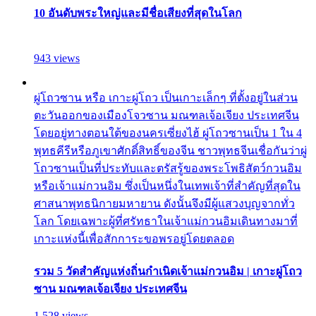
10 อันดับพระใหญ่และมีชื่อเสียงที่สุดในโลก
943 views
ผู่โถวซาน หรือ เกาะผู่โถว เป็นเกาะเล็กๆ ที่ตั้งอยู่ในส่วน
ตะวันออกของเมืองโจวซาน มณฑลเจ้อเจียง ประเทศจีน
โดยอยู่ทางตอนใต้ของนครเซี่ยงไฮ้ ผู่โถวซานเป็น 1 ใน 4
พุทธคีรีหรือภูเขาศักดิ์สิทธิ์ของจีน ชาวพุทธจีนเชื่อกันว่าผู่
โถวซานเป็นที่ประทับและตรัสรู้ของพระโพธิสัตว์กวนอิม
หรือเจ้าแม่กวนอิม ซึ่งเป็นหนึ่งในเทพเจ้าที่สำคัญที่สุดใน
ศาสนาพุทธนิกายมหายาน ดังนั้นจึงมีผู้แสวงบุญจากทั่ว
โลก โดยเฉพาะผู้ที่ศรัทธาในเจ้าแม่กวนอิมเดินทางมาที่
เกาะแห่งนี้เพื่อสักการะขอพรอยู่โดยตลอด
รวม 5 วัดสำคัญแห่งถิ่นกำเนิดเจ้าแม่กวนอิม | เกาะผู่โถว
ซาน มณฑลเจ้อเจียง ประเทศจีน
1,528 views