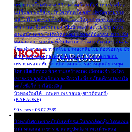
เพราะเป็นโรครักจาง ชีวิตเคว้งคว้าง เมื่อรักห่างร้างไกล
แม่ก็บอก พ่อก็สั่งจะรักใครสักครั้ง อย่าไปหวังความรวย
พลั้งไปใครจะช่วย ซื้อเปลมาไกว ให้ลูกบัวทอง เวรกรรม
ตามสนอง จึงเศร้าหมอง กลีบบัวทองต้องโรย บัวทองไม่
ตระหนัก เพราะไม่รักโคลนตม บัวทองท้องกลม เพราะลืม
ตมน้ำคลอง หลงลิ้น ที่สิ้นสัตย์ เจ้าจึงไม่ระมัด หลงกลิ่นลิ้น
โชย คำหวาน เขาวาดโรย บัวทองกลีบโรย ต้องร้อนรุม บัว
มาบานก่อนตูม ดุจไฟสุมร้อนรุมอุรา บัวทองผ่ายผอม
เพราะตรอมฤทัย ข้าวปลาไม่สนใจ ร้องไห้ลูกเดียว หยุด
โศก เสียเถิดทอง พักความเศร้าหมอง เถิดทองจ๋า ถึงใคร
เขาจะว่า ลูกเจ้าเกิดมา จะชื่อว่าไง พี่ขอเป็นเพื่อนปลอบใจ
จะตั้งชื่อให้ ว่าไอ้บังเอิญ
บัวทองร้องไห้ - เทพพร เพชรอุบล (ซาวด์ดนตรี)
(KARAOKE)
90 views • 06.07.2569
บัวทองโศก เพราะเป็นโรครักรุม ในอกกลัดกลุ้ม โดนแฟน
หนุ่มหลอกเอา เขารวย และรูปหล่อ มาพะเน้าพะนอ