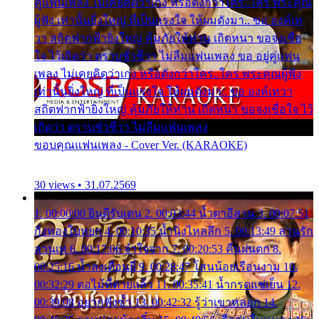
คู่แฟนเพลง ไม่เคยคิดว่าเก่ง หรือดังกว่าใคร..ใคร พระคุณ
ผู้ฟัง เท่านั้นยิ่งใหญ่ ที่เป็นแรงใจ ให้ผมดังมา.. ขอ องค์เท
วา สถิตฟากฟ้ายิ่งใหญ่ คุ้มภัยให้ท่าน เถิดหนา ขอจงเชื่อ
ใจ ไว้เถิดว่า ตราบชั่วชีวา ไม่ลืมแฟนเพลง ขอ อยู่คู่แฟน
เพลง ไม่เคยคิดว่าเก่ง หรือดังกว่าใคร..ใคร พระคุณผู้ฟัง
เท่านั้นยิ่งใหญ่ ที่เป็นแรงใจ ให้ผมดังมา.. ขอ องค์เทวา
สถิตฟากฟ้ายิ่งใหญ่ คุ้มภัยให้ท่าน เถิดหนา ขอจงเชื่อใจ ไว้
เถิดว่า ตราบชั่วชีวา ไม่ลืมแฟนเพลง
ขอบคุณแฟนเพลง - Cover Ver. (KARAOKE)
30 views • 31.07.2569
1. 00:00:00 ยินดีรับเดน 2. 00:03:44 น้ำตาอีสาน 3. 00:07:51
กิ่งทองใบหยก 4. 00:10:35 น้ำนิ่งไหลลึก 5. 00:13:49 ลานรัก
ลานเท 6. 00:17:06 จำใจจาก 7. 00:20:53 คืนฝนตก 8.
00:25:16 น้ำลงเดือนยี่ 9. 00:28:47 โสนน้อยเรือนงาม 10.
00:32:29 ตอไม้ที่ตายแล้ว 11. 00:35:41 น้ำกรดแช่เย็น 12.
00:39:08 อยากฟังซ้ำ 13. 00:42:32 รู้ว่าเขาหลอก 14.