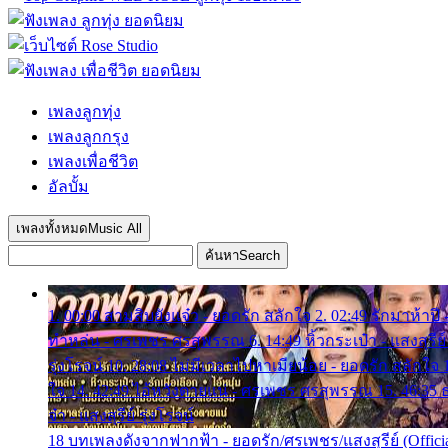
เพลงลูกทุ่ง
เพลงลูกกรุง
เพลงเพื่อชีวิต
อัลบั้ม
เพลงทั้งหมด
Music All
ค้นหา
Search
1. 00:00 สามสิบยังแจ๋ว - ยอดรัก สลักใจ 2. 02:49 รักมาห้าปี
ทำหล่น - ศรเพชร ศรสุพรรณ 6. 14:49 หิ้วกระเป๋า - แสงสุรีย์ 
รุ่งโรจน์ 10. 28:08 ไม่มีเวลาไปหาเมียน้อย - ยอดรัก สลักใ
ใจ 14. 42:49 ไอ้หวังตายแน่ - ศรเพชร ศรสุพรรณ 15. 46:35 ธา
จ๋า - แสงสุรีย์ รุ่งโรจน์
18 บทเพลงดังจากฟากฟ้า - ยอดรัก/ศรเพชร/แสงสุรีย์ (Officia