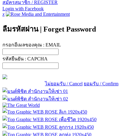
สมัครสมาชิก / REGISTER
Login with Facebook
x
ลืมรหัสผ่าน
|
Forget Password
กรอกอีเมลของคุณ :
EMAIL
รหัสยืนยัน :
CAPCHA
ไม่ยอมรับ / Cancel
ยอมรับ / Confirm