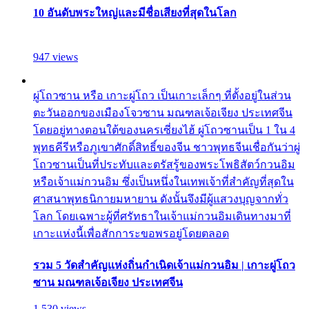
10 อันดับพระใหญ่และมีชื่อเสียงที่สุดในโลก
947 views
ผู่โถวซาน หรือ เกาะผู่โถว เป็นเกาะเล็กๆ ที่ตั้งอยู่ในส่วน
ตะวันออกของเมืองโจวซาน มณฑลเจ้อเจียง ประเทศจีน
โดยอยู่ทางตอนใต้ของนครเซี่ยงไฮ้ ผู่โถวซานเป็น 1 ใน 4
พุทธคีรีหรือภูเขาศักดิ์สิทธิ์ของจีน ชาวพุทธจีนเชื่อกันว่าผู่
โถวซานเป็นที่ประทับและตรัสรู้ของพระโพธิสัตว์กวนอิม
หรือเจ้าแม่กวนอิม ซึ่งเป็นหนึ่งในเทพเจ้าที่สำคัญที่สุดใน
ศาสนาพุทธนิกายมหายาน ดังนั้นจึงมีผู้แสวงบุญจากทั่ว
โลก โดยเฉพาะผู้ที่ศรัทธาในเจ้าแม่กวนอิมเดินทางมาที่
เกาะแห่งนี้เพื่อสักการะขอพรอยู่โดยตลอด
รวม 5 วัดสำคัญแห่งถิ่นกำเนิดเจ้าแม่กวนอิม | เกาะผู่โถว
ซาน มณฑลเจ้อเจียง ประเทศจีน
1,530 views