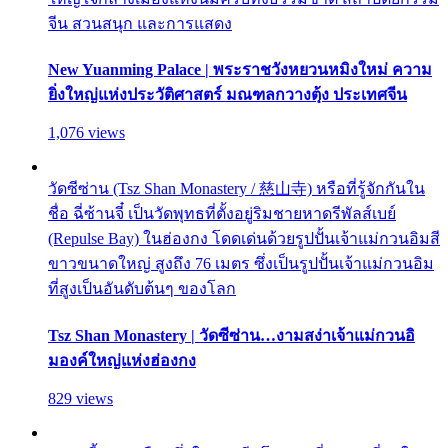
จีน สวนสนุก และการแสดง
New Yuanming Palace | พระราชวังหยวนหมิงใหม่ ความ
ยิ่งใหญ่แห่งประวัติศาสตร์ มณฑลกวางตุ้ง ประเทศจีน
1,076 views
วัดซีซ่าน (Tsz Shan Monastery / 慈山寺) หรือที่รู้จักกันใน
ชื่อ ฉี่ซ้านจี๋ เป็นวัดพุทธที่ตั้งอยู่ริมชายหาดรีพัลส์เบย์
(Repulse Bay) ในฮ่องกง โดดเด่นด้วยรูปปั้นเจ้าแม่กวนอิมสี
ขาวขนาดใหญ่ สูงถึง 76 เมตร ซึ่งเป็นรูปปั้นเจ้าแม่กวนอิม
ที่สูงเป็นอันดับต้นๆ ของโลก
Tsz Shan Monastery | วัดซีซ่าน…งามสง่าเจ้าแม่กวนอิ
มองค์ใหญ่แห่งฮ่องกง
829 views