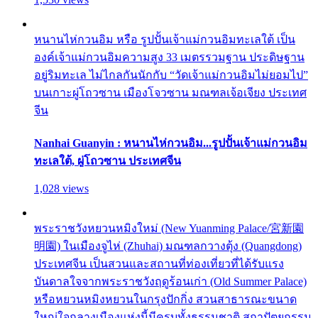
หนานไห่กวนอิม หรือ รูปปั้นเจ้าแม่กวนอิมทะเลใต้ เป็น
องค์เจ้าแม่กวนอิมความสูง 33 เมตรรวมฐาน ประดิษฐาน
อยู่ริมทะเล ไม่ไกลกันนักกับ “วัดเจ้าแม่กวนอิมไม่ยอมไป”
บนเกาะผู่โถวซาน เมืองโจวซาน มณฑลเจ้อเจียง ประเทศ
จีน
Nanhai Guanyin : หนานไห่กวนอิม...รูปปั้นเจ้าแม่กวนอิม
ทะเลใต้, ผู่โถวซาน ประเทศจีน
1,028 views
พระราชวังหยวนหมิงใหม่ (New Yuanming Palace/宮新園
明園) ในเมืองจูไห่ (Zhuhai) มณฑลกวางตุ้ง (Quangdong)
ประเทศจีน เป็นสวนและสถานที่ท่องเที่ยวที่ได้รับแรง
บันดาลใจจากพระราชวังฤดูร้อนเก่า (Old Summer Palace)
หรือหยวนหมิงหยวนในกรุงปักกิ่ง สวนสาธารณะขนาด
ใหญ่ใจกลางเมืองแห่งนี้มีครบทั้งธรรมชาติ สถาปัตยกรรม