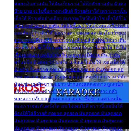
พ่อส่งเงินสามพัน ให้ฉันเรียนราม ได้อีกสักสามพัน ฉันคง
บ๊าย บาย จะไปซื้อกางเกงยีนส์ ลีวายส์มาใส่ เพราะเราเป็น
เด็กใต้ ลีวายส์อย่างเดียว อยากจะโชว์ถึงหิวโซ เด็กใต้ก็ไม่
หวั่น ตกตัวละหลายพัน กัดฟันซื้อมา ให้เด็กเทพเหลียวมอง
และต้องรู้ว่า เด็กใต้ไม่ธรรมดา แต่สุดยอด เดินโยกย้ายเย
ยวน กวนโอ๊ยพอได้ เพราะว่านุ่งลีวายส์ ตัวใหม่ใส่มา เดิน
เข้ามหาลัย จิ๊กโก๊มองหน้า ท่าจะมีปัญหา ไม่พอใจ ได้เป็น
เรื่องแน่นอน แต่ฉันไม่หวั่น เลยแหลงใต้ถามมัน ว่ามัน
พรั่นพรือ มันตอบว่าไม่พรื่อ เปลี่ยนเป็นยิ้มให้ เจอะเด็กใต้
ด้วยกัน ก็เลยรอด สุดยอด สุดยอด สุดยอด มันสุดยอด สุด
ยอด สุดยอด สุดยอด มันสุดยอด แอบหลงรักสาวราม ที่พัก
ห้องเช่า เธอผิวขาวผมยาว ปากแดงแหลงกลาง ถูกสเป็ก
จริงเธอ อยู่ห้องข้างข้าง อยากเข้าไปแหลงกลาง กลัว
ทองแดง กลับจากรามมาเจอ เธอมาซื้อข้าว แต่ก่อนนั้น
สองเรา เจอะกันครั้งใด เธอไม่เคยไยดี คราวนี้เธอยิ้มให้
ต้องให้ใส่ลีวายส์ สุดยอด สุดยอด มันสุดยอด มันสุดยอด
มันสุดยอด มันสุดยอด มันสุดยอด มันสุดยอด มันสุดยอด
มันสุดยอด มันสุดยอด มันสุดยอด มันสุดยอด มันสุดยอด