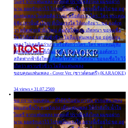
ไมตรี จากแฟนเพลง ทุกทุกที่ ปราณีหลั่งไหล ผมขอฝาก
นาม ยอดรักเอาไว้ โปรดเป็นแรงใจ อย่างนี้เรื่อยไป ขอ อยู่
คู่แฟนเพลง ไม่เคยคิดว่าเก่ง หรือดังกว่าใคร..ใคร พระคุณ
ผู้ฟัง เท่านั้นยิ่งใหญ่ ที่เป็นแรงใจ ให้ผมดังมา.. ขอ องค์เท
วา สถิตฟากฟ้ายิ่งใหญ่ คุ้มภัยให้ท่าน เถิดหนา ขอจงเชื่อ
ใจ ไว้เถิดว่า ตราบชั่วชีวา ไม่ลืมแฟนเพลง ขอ อยู่คู่แฟน
เพลง ไม่เคยคิดว่าเก่ง หรือดังกว่าใคร..ใคร พระคุณผู้ฟัง
เท่านั้นยิ่งใหญ่ ที่เป็นแรงใจ ให้ผมดังมา.. ขอ องค์เทวา
สถิตฟากฟ้ายิ่งใหญ่ คุ้มภัยให้ท่าน เถิดหนา ขอจงเชื่อใจ ไว้
เถิดว่า ตราบชั่วชีวา ไม่ลืมแฟนเพลง
ขอบคุณแฟนเพลง - Cover Ver. (ซาวด์ดนตรี) (KARAOKE)
34 views • 31.07.2569
ขอ กราบ ขอบคุณ.... ที่ได้รับไออุ่น การุณ จากแฟน เพลง
ผมแสนชื่นใจ หายวังเวง เมื่อแฟนเพลง ให้กำลังใจ น้ำใจ
ไมตรี จากแฟนเพลง ทุกทุกที่ ปราณีหลั่งไหล ผมขอฝาก
นาม ยอดรักเอาไว้ โปรดเป็นแรงใจ อย่างนี้เรื่อยไป ขอ อยู่