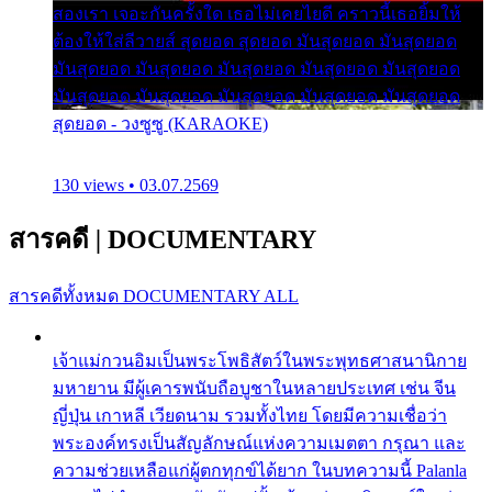
สองเรา เจอะกันครั้งใด เธอไม่เคยไยดี คราวนี้เธอยิ้มให้
ต้องให้ใส่ลีวายส์ สุดยอด สุดยอด มันสุดยอด มันสุดยอด
มันสุดยอด มันสุดยอด มันสุดยอด มันสุดยอด มันสุดยอด
มันสุดยอด มันสุดยอด มันสุดยอด มันสุดยอด มันสุดยอด
สุดยอด - วงซูซู (KARAOKE)
130 views • 03.07.2569
สารคดี
|
DOCUMENTARY
สารคดีทั้งหมด
DOCUMENTARY ALL
เจ้าแม่กวนอิมเป็นพระโพธิสัตว์ในพระพุทธศาสนานิกาย
มหายาน มีผู้เคารพนับถือบูชาในหลายประเทศ เช่น จีน
ญี่ปุ่น เกาหลี เวียดนาม รวมทั้งไทย โดยมีความเชื่อว่า
พระองค์ทรงเป็นสัญลักษณ์แห่งความเมตตา กรุณา และ
ความช่วยเหลือแก่ผู้ตกทุกข์ได้ยาก ในบทความนี้ Palanla