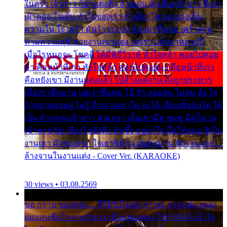
ในครัว เจ้าสาว ก็มัวแต่งตัว สวยเด่น นั่งเคียงเจ้าบ่าว ที่เขา
เฝ้าคอย ใจเต้น หัวใจของเรา ลำเค็ญ ใครจะมองเห็น
ความใน ใจ เศร้า มันร้าวระบม ต้องมาขื่นขม เศร้าตรม
ท่ามความสุขี ช่วยงานเขาแต่ง แต่เรา แล้งมาหลายปี
เมื่อไรหนอจะ โชคดี ได้มีพิธีวิวาห์ หัวใจหล้า คอยไปคอย
มา คือหน้าที่เก่า หัวใจหล้า คอยไปคอยมา คือหน้าที่เก่า
คือหยังเขา มีงานแต่งแล้ว ไปล้างแต่จาน ดั่งถูกประหาร
เมื่อเขาชื่นบาน แต่เราขื่นขม โอ้ รัก ลอยลม ไม่สม ดัง ใจ
ล้างจานคอยคู่ ไม่รู้ อีกนานเท่าใด จะได้ เลื่อนขั้นบันได ได้
เป็น ตำแหน่งเจ้าสาว มันเหงา เห็นเขามีคู่ ซมดู มีคู่ก็ม่วน
เข้าพาขวัญ เสียงโห่ตึงตึง มันซึ้ง อยู่แก่ใจ มื้อใด๋หนอ สิเป็น
งานเฮา มัวซอยเขา ใจเฮาซิด้าน มันทรมาน จับจาน เอย…
ล้างจานในงานแต่ง - Cover Ver. (KARAOKE)
30 views • 03.08.2569
ขอ กราบ ขอบคุณ.... ที่ได้รับไออุ่น การุณ จากแฟน เพลง
ผมแสนชื่นใจ หายวังเวง เมื่อแฟนเพลง ให้กำลังใจ น้ำใจ