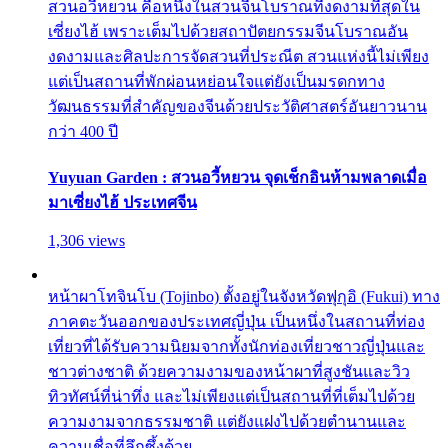
สวนอวี้หยวน คือหนึ่งในสวนจีนโบราณที่งดงามที่สุดใน
เซี่ยงไฮ้ เพราะเต็มไปด้วยสถาปัตยกรรมจีนโบราณอัน
งดงามและศิลปะการจัดสวนที่ประณีต สวนแห่งนี้ไม่เพียง
แต่เป็นสถานที่พักผ่อนหย่อนใจแต่ยังเป็นมรดกทาง
วัฒนธรรมที่สำคัญของจีนด้วยประวัติศาสตร์อันยาวนาน
กว่า 400 ปี
Yuyuan Garden : สวนอวี้หยวน จุดเช็กอินห้ามพลาดเมื่อ
มาเซี่ยงไฮ้ ประเทศจีน
1,306 views
หน้าผาโทจินโบ (Tojinbo) ตั้งอยู่ในจังหวัดฟุกุอิ (Fukui) ทาง
ภาคตะวันออกของประเทศญี่ปุ่น เป็นหนึ่งในสถานที่ท่อง
เที่ยวที่ได้รับความนิยมจากทั้งนักท่องเที่ยวชาวญี่ปุ่นและ
ชาวต่างชาติ ด้วยความงามของหน้าผาที่สูงชันและวิว
ทิวทัศน์ที่น่าทึ่ง และไม่เพียงแต่เป็นสถานที่ที่เต็มไปด้วย
ความงามจากธรรมชาติ แต่ยังแฝงไปด้วยตำนานและ
ความเชื่อที่ลึกซึ้งด้วย