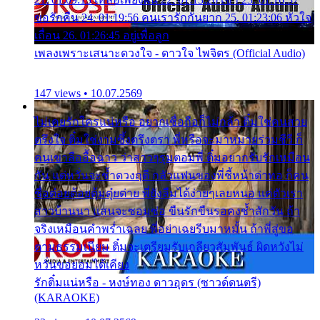
ขอรักคืน 24. 01:19:56 คนเรารักกันยาก 25. 01:23:06 หัวใจ
เถื่อน 26. 01:26:45 อยู่เพื่อลูก
เพลงเพราะเสนาะดวงใจ - ดาวใจ ไพจิตร (Official Audio)
147 views • 10.07.2569
ไม่เคยรักใครแน่หรือ อยากเชื่อถือก็ไม่กล้า ติ๋มใช่คนสวย
ตรึงใจ ติ๋มใช่งามซึ้งตรึงตรา พี่หรือจะมาหมายร่วมชีวี ก็
คนเขาลืออื้อฉาว ว่าสาวๆรุมตอมพี่ ติ๋มอยากรับรักเหมือน
กัน แต่หวั่นจะช้ำดวงฤดี กลัวแฟนของพี่ชี้หน้าด่าทอ ก็คน
ชื่อต๋อยต้อยตุ้มตุ๋ยต่าย พี่ยังลืมได้ง่ายๆเลยหนอ แค่ตัวเรา
สาวบ้านนา แสนจะซอมซ่อ ขืนรักขืนรอคงช้ำสักวัน ถ้า
จริงเหมือนคำพร่ำเฉลย พี่อย่าเฉยรีบมาหมั้น ถ้าพี่สู่ขอ
ตามธรรมเนียม ติ๋มจะเตรียมรับเกลียวสัมพันธ์ ผิดหวังไม่
หวั่นขอยอมได้เคียง
รักติ๋มแน่หรือ - หงษ์ทอง ดาวอุดร (ซาวด์ดนตรี)
(KARAOKE)