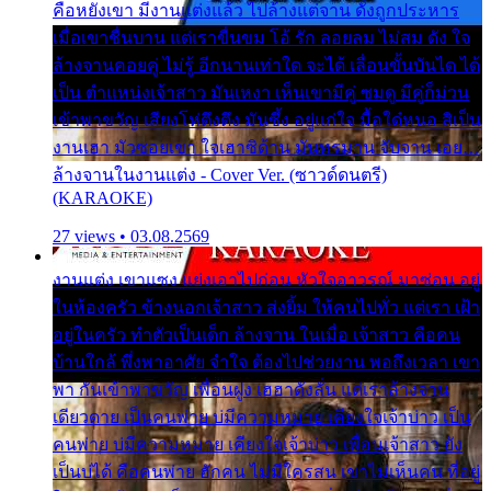
คือหยังเขา มีงานแต่งแล้ว ไปล้างแต่จาน ดั่งถูกประหาร
เมื่อเขาชื่นบาน แต่เราขื่นขม โอ้ รัก ลอยลม ไม่สม ดัง ใจ
ล้างจานคอยคู่ ไม่รู้ อีกนานเท่าใด จะได้ เลื่อนขั้นบันได ได้
เป็น ตำแหน่งเจ้าสาว มันเหงา เห็นเขามีคู่ ซมดู มีคู่ก็ม่วน
เข้าพาขวัญ เสียงโห่ตึงตึง มันซึ้ง อยู่แก่ใจ มื้อใด๋หนอ สิเป็น
งานเฮา มัวซอยเขา ใจเฮาซิด้าน มันทรมาน จับจาน เอย…
ล้างจานในงานแต่ง - Cover Ver. (ซาวด์ดนตรี)
(KARAOKE)
27 views • 03.08.2569
งานแต่ง เขาแซง แย่งเอาไปก่อน หัวใจอาวรณ์ มาซ่อน อยู่
ในห้องครัว ข้างนอกเจ้าสาว ส่งยิ้ม ให้คนไปทั่ว แต่เรา เฝ้า
อยู่ในครัว ทำตัวเป็นเด็ก ล้างจาน ในเมื่อ เจ้าสาว คือคน
บ้านใกล้ พึ่งพาอาศัย จำใจ ต้องไปช่วยงาน พอถึงเวลา เขา
พา กันเข้าพาขวัญ เพื่อนฝูง เฮฮาดังลั่น แต่เราล้างจาน
เดียวดาย เป็นคนพ่าย บ่มีความหมาย เคียงใจเจ้าบ่าว เป็น
คนพ่าย บ่มีความหมาย เคียงใจเจ้าบ่าว เพื่อนเจ้าสาว ยัง
เป็นบ่ได้ คือคนพ่าย ฮักคน ไม่มีใครสน เขาไม่เห็นคน ที่อยู่