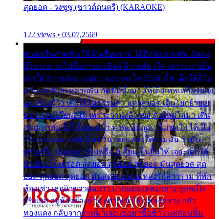
สุดยอด - วงซูซู (ซาวด์ดนตรี) (KARAOKE)
122 views • 03.07.2569
พ่อส่งเงินสามพัน ให้ฉันเรียนราม ได้อีกสักสามพัน ฉันคง
บ๊าย บาย จะไปซื้อกางเกงยีนส์ ลีวายส์มาใส่ เพราะเราเป็น
เด็กใต้ ลีวายส์อย่างเดียว อยากจะโชว์ถึงหิวโซ เด็กใต้ก็ไม่
หวั่น ตกตัวละหลายพัน กัดฟันซื้อมา ให้เด็กเทพเหลียวมอง
และต้องรู้ว่า เด็กใต้ไม่ธรรมดา แต่สุดยอด เดินโยกย้ายเย
ยวน กวนโอ๊ยพอได้ เพราะว่านุ่งลีวายส์ ตัวใหม่ใส่มา เดิน
เข้ามหาลัย จิ๊กโก๊มองหน้า ท่าจะมีปัญหา ไม่พอใจ ได้เป็น
เรื่องแน่นอน แต่ฉันไม่หวั่น เลยแหลงใต้ถามมัน ว่ามัน
พรั่นพรือ มันตอบว่าไม่พรื่อ เปลี่ยนเป็นยิ้มให้ เจอะเด็กใต้
ด้วยกัน ก็เลยรอด สุดยอด สุดยอด สุดยอด มันสุดยอด สุด
ยอด สุดยอด สุดยอด มันสุดยอด แอบหลงรักสาวราม ที่พัก
ห้องเช่า เธอผิวขาวผมยาว ปากแดงแหลงกลาง ถูกสเป็ก
จริงเธอ อยู่ห้องข้างข้าง อยากเข้าไปแหลงกลาง กลัว
ทองแดง กลับจากรามมาเจอ เธอมาซื้อข้าว แต่ก่อนนั้น