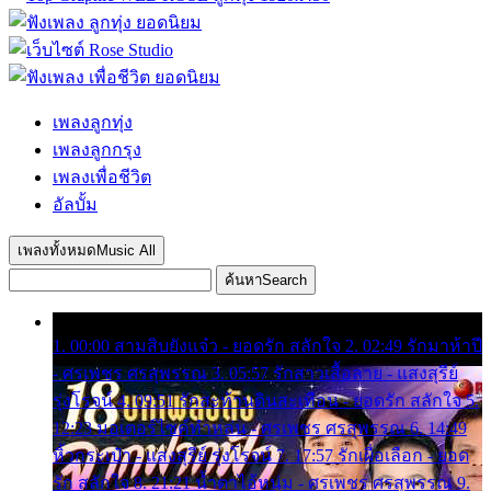
เพลงลูกทุ่ง
เพลงลูกกรุง
เพลงเพื่อชีวิต
อัลบั้ม
เพลงทั้งหมด
Music All
ค้นหา
Search
1. 00:00 สามสิบยังแจ๋ว - ยอดรัก สลักใจ 2. 02:49 รักมาห้าปี
- ศรเพชร ศรสุพรรณ 3. 05:57 รักสาวเสื้อลาย - แสงสุรีย์
รุ่งโรจน์ 4. 09:51 รักสะท้านดินสะเทือน - ยอดรัก สลักใจ 5.
12:23 มอเตอร์ไซค์ทำหล่น - ศรเพชร ศรสุพรรณ 6. 14:49
หิ้วกระเป๋า - แสงสุรีย์ รุ่งโรจน์ 7. 17:57 รักเผื่อเลือก - ยอด
รัก สลักใจ 8. 21:21 น้ำตาไอ้หนุ่ม - ศรเพชร ศรสุพรรณ 9.