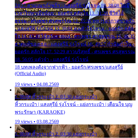
24:27 สามเณรกำพร้า - แสงสุรีย์ รุ่งโรจน์ 10. 28:08 ไม่มี
เวลาไปหาเมียน้อย - ยอดรัก สลักใจ 11. 31:29 ชีวิตไอ้
ธรรม - ศรเพชร ศรสุพรรณ 12. 35:26 ทหารอากาศขาดรัก
- แสงสุรีย์ รุ่งโรจน์ 13. 39:01 คนหัวใจโทรม - ยอดรัก สลัก
ใจ 14. 42:49 ไอ้หวังตายแน่ - ศรเพชร ศรสุพรรณ 15. 46:35
ธาตุแท้ของเธอ - แสงสุรีย์ รุ่งโรจน์ 16. 49:57 กำนันกำใน -
ยอดรัก สลักใจ 17. 52:29 สาวบริสุทธิ์ - ศรเพชร ศรสุพรรณ
18. 56:05 แต๋วจ๋า - แสงสุรีย์ รุ่งโรจน์
18 บทเพลงดังจากฟากฟ้า - ยอดรัก/ศรเพชร/แสงสุรีย์
(Official Audio)
19 views • 04.08.2569
1. 00:00 หิ้วกระเป๋า 2. 03:30 แย่งกระเป๋า
หิ้วกระเป๋า | แสงสุรีย์ รุ่งโรจน์ - แย่งกระเป๋า | เตือนใจ บุญ
พระรักษา (KARAOKE)
19 views • 03.08.2569
1. 00:00 หิ้วกระเป๋า 2. 03:30 แย่งกระเป๋า