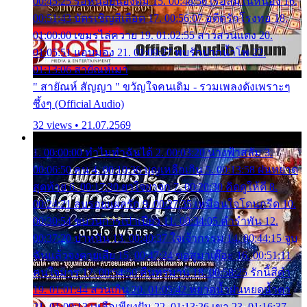
00:45:25 รอหน่อยน้องติ๋ม 15. 00:48:56 เรือล่มในหนอง 16.
00:51:43 บัตรเชิญสีเลือด 17. 00:56:07 อดีตรักโรงทอ 18.
01:00:00 เขมรไล่ควาย 19. 01:02:55 สาวสวนแตง 20.
01:05:51 แอบมอง 21. 01:09:27 พบรักปากน้ำโพ 22.
01:13:06 สายัณห์เมา
" สายัณห์ สัญญา " ขวัญใจคนเดิม - รวมเพลงดังเพราะๆ
ซึ้งๆ (Official Audio)
32 views • 21.07.2569
1. 00:00:00 ทำไมทำฉันได้ 2. 00:03:20 นางฟ้าสลัม 3.
00:06:50 คน 4. 00:10:36 บุญเหลือเกิน 5. 00:13:58 ฝนหยาด
สุดท้าย 6. 00:17:30 ยาใจยาจก 7. 00:20:30 คิดดูให้ดี 8.
00:24:21 ลบรอยแผลรัก 9. 00:27:35 เหมือนใจโดนกรีด 10.
00:30:54 ขบวนการเปาเปียว 11. 00:34:05 คำรำพัน 12.
00:37:20 ปาหนัน 13. 00:40:37 ใจเจ้ากรรม 14. 00:44:15 จูบ
ฉันแล้วจงตายเสีย 15. 00:47:24 ขอสูมาเต๊อะ 16. 00:51:11
คนใจมาร 17. 00:54:50 คืนทรมาน 18. 00:58:25 รักนี้สีดำ
19. 01:01:44 ส่วนเกิน 20. 01:05:42 หยาดน้ำฝนหยดน้ำตา
21. 01:09:13 เหลือเพียงฝัน 22. 01:13:26 เขา 23. 01:16:37