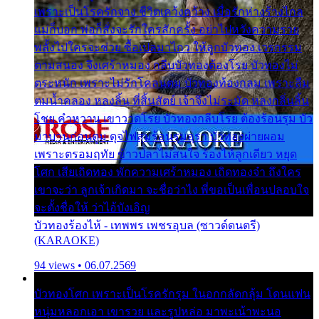
เพราะเป็นโรครักจาง ชีวิตเคว้งคว้าง เมื่อรักห่างร้างไกล
แม่ก็บอก พ่อก็สั่งจะรักใครสักครั้ง อย่าไปหวังความรวย
พลั้งไปใครจะช่วย ซื้อเปลมาไกว ให้ลูกบัวทอง เวรกรรม
ตามสนอง จึงเศร้าหมอง กลีบบัวทองต้องโรย บัวทองไม่
ตระหนัก เพราะไม่รักโคลนตม บัวทองท้องกลม เพราะลืม
ตมน้ำคลอง หลงลิ้น ที่สิ้นสัตย์ เจ้าจึงไม่ระมัด หลงกลิ่นลิ้น
โชย คำหวาน เขาวาดโรย บัวทองกลีบโรย ต้องร้อนรุม บัว
มาบานก่อนตูม ดุจไฟสุมร้อนรุมอุรา บัวทองผ่ายผอม
เพราะตรอมฤทัย ข้าวปลาไม่สนใจ ร้องไห้ลูกเดียว หยุด
โศก เสียเถิดทอง พักความเศร้าหมอง เถิดทองจ๋า ถึงใคร
เขาจะว่า ลูกเจ้าเกิดมา จะชื่อว่าไง พี่ขอเป็นเพื่อนปลอบใจ
จะตั้งชื่อให้ ว่าไอ้บังเอิญ
บัวทองร้องไห้ - เทพพร เพชรอุบล (ซาวด์ดนตรี)
(KARAOKE)
94 views • 06.07.2569
บัวทองโศก เพราะเป็นโรครักรุม ในอกกลัดกลุ้ม โดนแฟน
หนุ่มหลอกเอา เขารวย และรูปหล่อ มาพะเน้าพะนอ