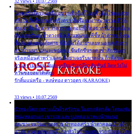
32 views • 10.07.2569
ไม่เคยรักใครแน่หรือ อยากเชื่อถือก็ไม่กล้า ติ๋มใช่คนสวย
ตรึงใจ ติ๋มใช่งามซึ้งตรึงตรา พี่หรือจะมาหมายร่วมชีวี ก็
คนเขาลืออื้อฉาว ว่าสาวๆรุมตอมพี่ ติ๋มอยากรับรักเหมือน
กัน แต่หวั่นจะช้ำดวงฤดี กลัวแฟนของพี่ชี้หน้าด่าทอ ก็คน
ชื่อต๋อยต้อยตุ้มตุ๋ยต่าย พี่ยังลืมได้ง่ายๆเลยหนอ แค่ตัวเรา
สาวบ้านนา แสนจะซอมซ่อ ขืนรักขืนรอคงช้ำสักวัน ถ้า
จริงเหมือนคำพร่ำเฉลย พี่อย่าเฉยรีบมาหมั้น ถ้าพี่สู่ขอ
ตามธรรมเนียม ติ๋มจะเตรียมรับเกลียวสัมพันธ์ ผิดหวังไม่
หวั่นขอยอมได้เคียง
รักติ๋มแน่หรือ - หงษ์ทอง ดาวอุดร (KARAOKE)
33 views • 10.07.2569
บัวทองโศก เพราะเป็นโรครักรุม ในอกกลัดกลุ้ม โดนแฟน
หนุ่มหลอกเอา เขารวย และรูปหล่อ มาพะเน้าพะนอ
ออเซาะจนใจเบา สงสาร บัวทองเศร้า น้ำตาคลอเบ้า เฝ้า
อาลัย หนุ่มรูปหล่อหนีไกล หัวใจบัวทองระรวย บัวทองโศก