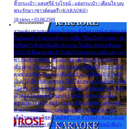
หิ้วกระเป๋า | แสงสุรีย์ รุ่งโรจน์ - แย่งกระเป๋า | เตือนใจ บุญ
พระรักษา (ซาวด์ดนตรี) (KARAOKE)
18 views • 03.08.2569
งานแต่ง เขาแซง แย่งเอาไปก่อน หัวใจอาวรณ์ มาซ่อน อยู่
ในห้องครัว ข้างนอกเจ้าสาว ส่งยิ้ม ให้คนไปทั่ว แต่เรา เฝ้า
อยู่ในครัว ทำตัวเป็นเด็ก ล้างจาน ในเมื่อ เจ้าสาว คือคน
บ้านใกล้ พึ่งพาอาศัย จำใจ ต้องไปช่วยงาน พอถึงเวลา เขา
พา กันเข้าพาขวัญ เพื่อนฝูง เฮฮาดังลั่น แต่เราล้างจาน
เดียวดาย เป็นคนพ่าย บ่มีความหมาย เคียงใจเจ้าบ่าว เป็น
คนพ่าย บ่มีความหมาย เคียงใจเจ้าบ่าว เพื่อนเจ้าสาว ยัง
เป็นบ่ได้ คือคนพ่าย ฮักคน ไม่มีใครสน เขาไม่เห็นคน ที่อยู่
ในครัว เจ้าสาว ก็มัวแต่งตัว สวยเด่น นั่งเคียงเจ้าบ่าว ที่เขา
เฝ้าคอย ใจเต้น หัวใจของเรา ลำเค็ญ ใครจะมองเห็น
ความใน ใจ เศร้า มันร้าวระบม ต้องมาขื่นขม เศร้าตรม
ท่ามความสุขี ช่วยงานเขาแต่ง แต่เรา แล้งมาหลายปี
เมื่อไรหนอจะ โชคดี ได้มีพิธีวิวาห์ หัวใจหล้า คอยไปคอย
มา คือหน้าที่เก่า หัวใจหล้า คอยไปคอยมา คือหน้าที่เก่า