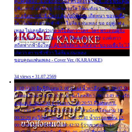
คู่แฟนเพลง ไม่เคยคิดว่าเก่ง หรือดังกว่าใคร..ใคร พระคุณ
ผู้ฟัง เท่านั้นยิ่งใหญ่ ที่เป็นแรงใจ ให้ผมดังมา.. ขอ องค์เท
วา สถิตฟากฟ้ายิ่งใหญ่ คุ้มภัยให้ท่าน เถิดหนา ขอจงเชื่อ
ใจ ไว้เถิดว่า ตราบชั่วชีวา ไม่ลืมแฟนเพลง ขอ อยู่คู่แฟน
เพลง ไม่เคยคิดว่าเก่ง หรือดังกว่าใคร..ใคร พระคุณผู้ฟัง
เท่านั้นยิ่งใหญ่ ที่เป็นแรงใจ ให้ผมดังมา.. ขอ องค์เทวา
สถิตฟากฟ้ายิ่งใหญ่ คุ้มภัยให้ท่าน เถิดหนา ขอจงเชื่อใจ ไว้
เถิดว่า ตราบชั่วชีวา ไม่ลืมแฟนเพลง
ขอบคุณแฟนเพลง - Cover Ver. (KARAOKE)
34 views • 31.07.2569
1. 00:00:00 ยินดีรับเดน 2. 00:03:44 น้ำตาอีสาน 3. 00:07:51
กิ่งทองใบหยก 4. 00:10:35 น้ำนิ่งไหลลึก 5. 00:13:49 ลานรัก
ลานเท 6. 00:17:06 จำใจจาก 7. 00:20:53 คืนฝนตก 8.
00:25:16 น้ำลงเดือนยี่ 9. 00:28:47 โสนน้อยเรือนงาม 10.
00:32:29 ตอไม้ที่ตายแล้ว 11. 00:35:41 น้ำกรดแช่เย็น 12.
00:39:08 อยากฟังซ้ำ 13. 00:42:32 รู้ว่าเขาหลอก 14.