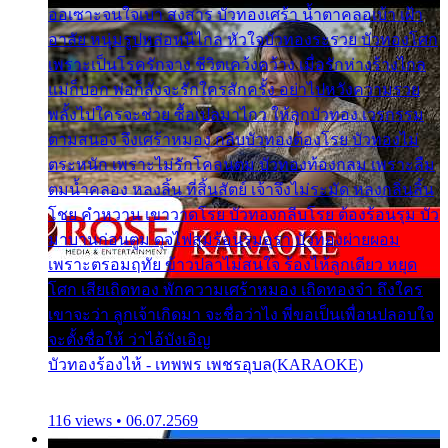
ออเซาะจนใจเบา สงสาร บัวทองเศร้า น้ำตาคลอเบ้า เฝ้า
อาลัย หนุ่มรูปหล่อหนีไกล หัวใจบัวทองระรวย บัวทองโศก
เพราะเป็นโรครักจาง ชีวิตเคว้งคว้าง เมื่อรักห่างร้างไกล
แม่ก็บอก พ่อก็สั่งจะรักใครสักครั้ง อย่าไปหวังความรวย
พลั้งไปใครจะช่วย ซื้อเปลมาไกว ให้ลูกบัวทอง เวรกรรม
ตามสนอง จึงเศร้าหมอง กลีบบัวทองต้องโรย บัวทองไม่
ตระหนัก เพราะไม่รักโคลนตม บัวทองท้องกลม เพราะลืม
ตมน้ำคลอง หลงลิ้น ที่สิ้นสัตย์ เจ้าจึงไม่ระมัด หลงกลิ่นลิ้น
โชย คำหวาน เขาวาดโรย บัวทองกลีบโรย ต้องร้อนรุม บัว
มาบานก่อนตูม ดุจไฟสุมร้อนรุมอุรา บัวทองผ่ายผอม
เพราะตรอมฤทัย ข้าวปลาไม่สนใจ ร้องไห้ลูกเดียว หยุด
โศก เสียเถิดทอง พักความเศร้าหมอง เถิดทองจ๋า ถึงใคร
เขาจะว่า ลูกเจ้าเกิดมา จะชื่อว่าไง พี่ขอเป็นเพื่อนปลอบใจ
จะตั้งชื่อให้ ว่าไอ้บังเอิญ
บัวทองร้องไห้ - เทพพร เพชรอุบล(KARAOKE)
116 views • 06.07.2569