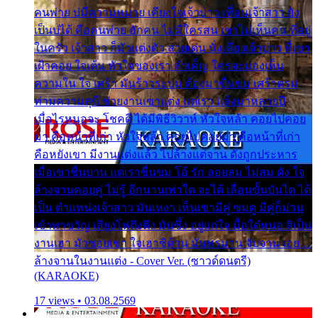
คนพ่าย บ่มีความหมาย เคียงใจเจ้าบ่าว เพื่อนเจ้าสาว ยัง
เป็นบ่ได้ คือคนพ่าย ฮักคน ไม่มีใครสน เขาไม่เห็นคน ที่อยู่
ในครัว เจ้าสาว ก็มัวแต่งตัว สวยเด่น นั่งเคียงเจ้าบ่าว ที่เขา
เฝ้าคอย ใจเต้น หัวใจของเรา ลำเค็ญ ใครจะมองเห็น
ความใน ใจ เศร้า มันร้าวระบม ต้องมาขื่นขม เศร้าตรม
ท่ามความสุขี ช่วยงานเขาแต่ง แต่เรา แล้งมาหลายปี
เมื่อไรหนอจะ โชคดี ได้มีพิธีวิวาห์ หัวใจหล้า คอยไปคอย
มา คือหน้าที่เก่า หัวใจหล้า คอยไปคอยมา คือหน้าที่เก่า
คือหยังเขา มีงานแต่งแล้ว ไปล้างแต่จาน ดั่งถูกประหาร
เมื่อเขาชื่นบาน แต่เราขื่นขม โอ้ รัก ลอยลม ไม่สม ดัง ใจ
ล้างจานคอยคู่ ไม่รู้ อีกนานเท่าใด จะได้ เลื่อนขั้นบันได ได้
เป็น ตำแหน่งเจ้าสาว มันเหงา เห็นเขามีคู่ ซมดู มีคู่ก็ม่วน
เข้าพาขวัญ เสียงโห่ตึงตึง มันซึ้ง อยู่แก่ใจ มื้อใด๋หนอ สิเป็น
งานเฮา มัวซอยเขา ใจเฮาซิด้าน มันทรมาน จับจาน เอย…
ล้างจานในงานแต่ง - Cover Ver. (ซาวด์ดนตรี)
(KARAOKE)
17 views • 03.08.2569