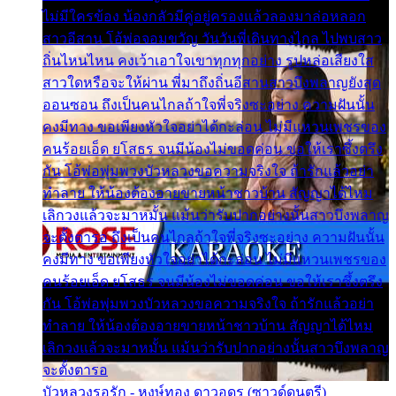
ไม่มีใครข้อง น้องกลัวมีคู่อยู่ครองแล้วลองมาล่อหลอก
สาวอีสาน โอ้พ่อจอมขวัญ วันวันพี่เดินทางไกล ไปพบสาว
ถิ่นไหนไหน คงเว้าเอาใจเขาทุกทุกอย่าง รูปหล่อเสียงใส
สาวใดหรือจะให้ผ่าน พี่มาถึงถิ่นอีสานสาวบึงพลาญยังสุด
ออนซอน ถึงเป็นคนไกลถ้าใจพี่จริงซะอย่าง ความฝันนั้น
คงมีทาง ขอเพียงหัวใจอย่าได้กะล่อน ไม่มีแหวนเพชรของ
คนร้อยเอ็ด ยโสธร จนมีน้องไม่ขอดค่อน ขอให้เราซึ้งตรึง
กัน โอ้พ่อพุ่มพวงบัวหลวงขอความจริงใจ ถ้ารักแล้วอย่า
ทำลาย ให้น้องต้องอายขายหน้าชาวบ้าน สัญญาได้ไหม
เลิกวงแล้วจะมาหมั้น แม้นว่ารับปากอย่างนั้นสาวบึงพลาญ
จะตั้งตารอ ถึงเป็นคนไกลถ้าใจพี่จริงซะอย่าง ความฝันนั้น
คงมีทาง ขอเพียงหัวใจอย่าได้กะล่อน ไม่มีแหวนเพชรของ
คนร้อยเอ็ด ยโสธร จนมีน้องไม่ขอดค่อน ขอให้เราซึ้งตรึง
กัน โอ้พ่อพุ่มพวงบัวหลวงขอความจริงใจ ถ้ารักแล้วอย่า
ทำลาย ให้น้องต้องอายขายหน้าชาวบ้าน สัญญาได้ไหม
เลิกวงแล้วจะมาหมั้น แม้นว่ารับปากอย่างนั้นสาวบึงพลาญ
จะตั้งตารอ
บัวหลวงรอรัก - หงษ์ทอง ดาวอุดร (ซาวด์ดนตรี)