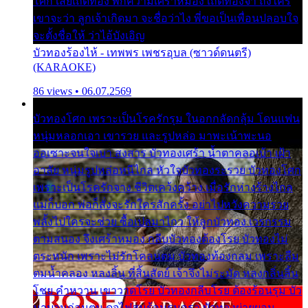
โศก เสียเถิดทอง พักความเศร้าหมอง เถิดทองจ๋า ถึงใคร
เขาจะว่า ลูกเจ้าเกิดมา จะชื่อว่าไง พี่ขอเป็นเพื่อนปลอบใจ
จะตั้งชื่อให้ ว่าไอ้บังเอิญ
บัวทองร้องไห้ - เทพพร เพชรอุบล (ซาวด์ดนตรี)
(KARAOKE)
86 views • 06.07.2569
บัวทองโศก เพราะเป็นโรครักรุม ในอกกลัดกลุ้ม โดนแฟน
หนุ่มหลอกเอา เขารวย และรูปหล่อ มาพะเน้าพะนอ
ออเซาะจนใจเบา สงสาร บัวทองเศร้า น้ำตาคลอเบ้า เฝ้า
อาลัย หนุ่มรูปหล่อหนีไกล หัวใจบัวทองระรวย บัวทองโศก
เพราะเป็นโรครักจาง ชีวิตเคว้งคว้าง เมื่อรักห่างร้างไกล
แม่ก็บอก พ่อก็สั่งจะรักใครสักครั้ง อย่าไปหวังความรวย
พลั้งไปใครจะช่วย ซื้อเปลมาไกว ให้ลูกบัวทอง เวรกรรม
ตามสนอง จึงเศร้าหมอง กลีบบัวทองต้องโรย บัวทองไม่
ตระหนัก เพราะไม่รักโคลนตม บัวทองท้องกลม เพราะลืม
ตมน้ำคลอง หลงลิ้น ที่สิ้นสัตย์ เจ้าจึงไม่ระมัด หลงกลิ่นลิ้น
โชย คำหวาน เขาวาดโรย บัวทองกลีบโรย ต้องร้อนรุม บัว
มาบานก่อนตูม ดุจไฟสุมร้อนรุมอุรา บัวทองผ่ายผอม