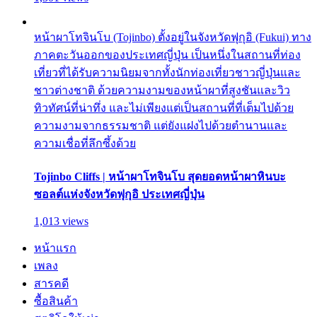
หน้าผาโทจินโบ (Tojinbo) ตั้งอยู่ในจังหวัดฟุกุอิ (Fukui) ทาง
ภาคตะวันออกของประเทศญี่ปุ่น เป็นหนึ่งในสถานที่ท่อง
เที่ยวที่ได้รับความนิยมจากทั้งนักท่องเที่ยวชาวญี่ปุ่นและ
ชาวต่างชาติ ด้วยความงามของหน้าผาที่สูงชันและวิว
ทิวทัศน์ที่น่าทึ่ง และไม่เพียงแต่เป็นสถานที่ที่เต็มไปด้วย
ความงามจากธรรมชาติ แต่ยังแฝงไปด้วยตำนานและ
ความเชื่อที่ลึกซึ้งด้วย
Tojinbo Cliffs | หน้าผาโทจินโบ สุดยอดหน้าผาหินบะ
ซอลต์แห่งจังหวัดฟุกุอิ ประเทศญี่ปุ่น
1,013 views
หน้าแรก
เพลง
สารคดี
ซื้อสินค้า