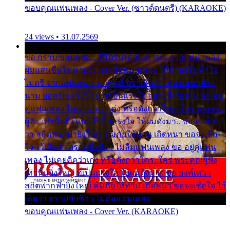
ขอบคุณแฟนเพลง - Cover Ver. (ซาวด์ดนตรี) (KARAOKE)
24 views • 31.07.2569
ขอ กราบ ขอบคุณ.... ที่ได้รับไออุ่น การุณ จากแฟน เพลง
ผมแสนชื่นใจ หายวังเวง เมื่อแฟนเพลง ให้กำลังใจ น้ำใจ
ไมตรี จากแฟนเพลง ทุกทุกที่ ปราณีหลั่งไหล ผมขอฝาก
นาม ยอดรักเอาไว้ โปรดเป็นแรงใจ อย่างนี้เรื่อยไป ขอ อยู่
คู่แฟนเพลง ไม่เคยคิดว่าเก่ง หรือดังกว่าใคร..ใคร พระคุณ
ผู้ฟัง เท่านั้นยิ่งใหญ่ ที่เป็นแรงใจ ให้ผมดังมา.. ขอ องค์เท
วา สถิตฟากฟ้ายิ่งใหญ่ คุ้มภัยให้ท่าน เถิดหนา ขอจงเชื่อ
ใจ ไว้เถิดว่า ตราบชั่วชีวา ไม่ลืมแฟนเพลง ขอ อยู่คู่แฟน
เพลง ไม่เคยคิดว่าเก่ง หรือดังกว่าใคร..ใคร พระคุณผู้ฟัง
เท่านั้นยิ่งใหญ่ ที่เป็นแรงใจ ให้ผมดังมา.. ขอ องค์เทวา
สถิตฟากฟ้ายิ่งใหญ่ คุ้มภัยให้ท่าน เถิดหนา ขอจงเชื่อใจ ไว้
เถิดว่า ตราบชั่วชีวา ไม่ลืมแฟนเพลง
ขอบคุณแฟนเพลง - Cover Ver. (KARAOKE)