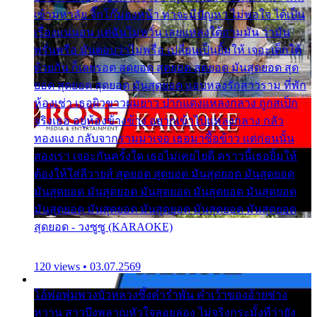
เข้ามหาลัย จิ๊กโก๊มองหน้า ท่าจะมีปัญหา ไม่พอใจ ได้เป็น
เรื่องแน่นอน แต่ฉันไม่หวั่น เลยแหลงใต้ถามมัน ว่ามัน
พรั่นพรือ มันตอบว่าไม่พรื่อ เปลี่ยนเป็นยิ้มให้ เจอะเด็กใต้
ด้วยกัน ก็เลยรอด สุดยอด สุดยอด สุดยอด มันสุดยอด สุด
ยอด สุดยอด สุดยอด มันสุดยอด แอบหลงรักสาวราม ที่พัก
ห้องเช่า เธอผิวขาวผมยาว ปากแดงแหลงกลาง ถูกสเป็ก
จริงเธอ อยู่ห้องข้างข้าง อยากเข้าไปแหลงกลาง กลัว
ทองแดง กลับจากรามมาเจอ เธอมาซื้อข้าว แต่ก่อนนั้น
สองเรา เจอะกันครั้งใด เธอไม่เคยไยดี คราวนี้เธอยิ้มให้
ต้องให้ใส่ลีวายส์ สุดยอด สุดยอด มันสุดยอด มันสุดยอด
มันสุดยอด มันสุดยอด มันสุดยอด มันสุดยอด มันสุดยอด
มันสุดยอด มันสุดยอด มันสุดยอด มันสุดยอด มันสุดยอด
สุดยอด - วงซูซู (KARAOKE)
120 views • 03.07.2569
โอ้พ่อพุ่มพวงบัวหลวงซึ้งคำรำพัน คำเว้าของอ้ายช่าง
หวาน สาวบึงพลาญหัวใจลอยล่อง ไม่จริงกระมั้งที่ว่ายัง