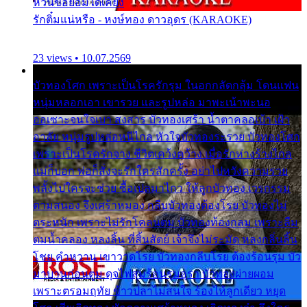
หวั่นขอยอมได้เคียง
รักติ๋มแน่หรือ - หงษ์ทอง ดาวอุดร (KARAOKE)
23 views • 10.07.2569
บัวทองโศก เพราะเป็นโรครักรุม ในอกกลัดกลุ้ม โดนแฟน
หนุ่มหลอกเอา เขารวย และรูปหล่อ มาพะเน้าพะนอ
ออเซาะจนใจเบา สงสาร บัวทองเศร้า น้ำตาคลอเบ้า เฝ้า
อาลัย หนุ่มรูปหล่อหนีไกล หัวใจบัวทองระรวย บัวทองโศก
เพราะเป็นโรครักจาง ชีวิตเคว้งคว้าง เมื่อรักห่างร้างไกล
แม่ก็บอก พ่อก็สั่งจะรักใครสักครั้ง อย่าไปหวังความรวย
พลั้งไปใครจะช่วย ซื้อเปลมาไกว ให้ลูกบัวทอง เวรกรรม
ตามสนอง จึงเศร้าหมอง กลีบบัวทองต้องโรย บัวทองไม่
ตระหนัก เพราะไม่รักโคลนตม บัวทองท้องกลม เพราะลืม
ตมน้ำคลอง หลงลิ้น ที่สิ้นสัตย์ เจ้าจึงไม่ระมัด หลงกลิ่นลิ้น
โชย คำหวาน เขาวาดโรย บัวทองกลีบโรย ต้องร้อนรุม บัว
มาบานก่อนตูม ดุจไฟสุมร้อนรุมอุรา บัวทองผ่ายผอม
เพราะตรอมฤทัย ข้าวปลาไม่สนใจ ร้องไห้ลูกเดียว หยุด