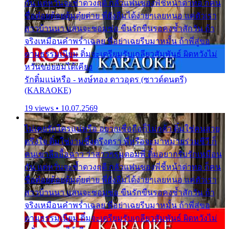
กัน แต่หวั่นจะช้ำดวงฤดี กลัวแฟนของพี่ชี้หน้าด่าทอ ก็คน
ชื่อต๋อยต้อยตุ้มตุ๋ยต่าย พี่ยังลืมได้ง่ายๆเลยหนอ แค่ตัวเรา
สาวบ้านนา แสนจะซอมซ่อ ขืนรักขืนรอคงช้ำสักวัน ถ้า
จริงเหมือนคำพร่ำเฉลย พี่อย่าเฉยรีบมาหมั้น ถ้าพี่สู่ขอ
ตามธรรมเนียม ติ๋มจะเตรียมรับเกลียวสัมพันธ์ ผิดหวังไม่
หวั่นขอยอมได้เคียง
รักติ๋มแน่หรือ - หงษ์ทอง ดาวอุดร (ซาวด์ดนตรี)
(KARAOKE)
19 views • 10.07.2569
ไม่เคยรักใครแน่หรือ อยากเชื่อถือก็ไม่กล้า ติ๋มใช่คนสวย
ตรึงใจ ติ๋มใช่งามซึ้งตรึงตรา พี่หรือจะมาหมายร่วมชีวี ก็
คนเขาลืออื้อฉาว ว่าสาวๆรุมตอมพี่ ติ๋มอยากรับรักเหมือน
กัน แต่หวั่นจะช้ำดวงฤดี กลัวแฟนของพี่ชี้หน้าด่าทอ ก็คน
ชื่อต๋อยต้อยตุ้มตุ๋ยต่าย พี่ยังลืมได้ง่ายๆเลยหนอ แค่ตัวเรา
สาวบ้านนา แสนจะซอมซ่อ ขืนรักขืนรอคงช้ำสักวัน ถ้า
จริงเหมือนคำพร่ำเฉลย พี่อย่าเฉยรีบมาหมั้น ถ้าพี่สู่ขอ
ตามธรรมเนียม ติ๋มจะเตรียมรับเกลียวสัมพันธ์ ผิดหวังไม่