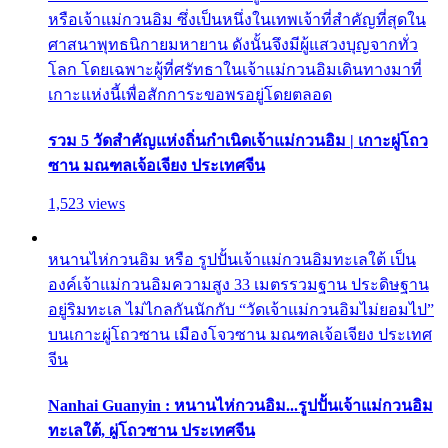
หรือเจ้าแม่กวนอิม ซึ่งเป็นหนึ่งในเทพเจ้าที่สำคัญที่สุดใน
ศาสนาพุทธนิกายมหายาน ดังนั้นจึงมีผู้แสวงบุญจากทั่ว
โลก โดยเฉพาะผู้ที่ศรัทธาในเจ้าแม่กวนอิมเดินทางมาที่
เกาะแห่งนี้เพื่อสักการะขอพรอยู่โดยตลอด
รวม 5 วัดสำคัญแห่งถิ่นกำเนิดเจ้าแม่กวนอิม | เกาะผู่โถว
ซาน มณฑลเจ้อเจียง ประเทศจีน
1,523 views
หนานไห่กวนอิม หรือ รูปปั้นเจ้าแม่กวนอิมทะเลใต้ เป็น
องค์เจ้าแม่กวนอิมความสูง 33 เมตรรวมฐาน ประดิษฐาน
อยู่ริมทะเล ไม่ไกลกันนักกับ “วัดเจ้าแม่กวนอิมไม่ยอมไป”
บนเกาะผู่โถวซาน เมืองโจวซาน มณฑลเจ้อเจียง ประเทศ
จีน
Nanhai Guanyin : หนานไห่กวนอิม...รูปปั้นเจ้าแม่กวนอิม
ทะเลใต้, ผู่โถวซาน ประเทศจีน