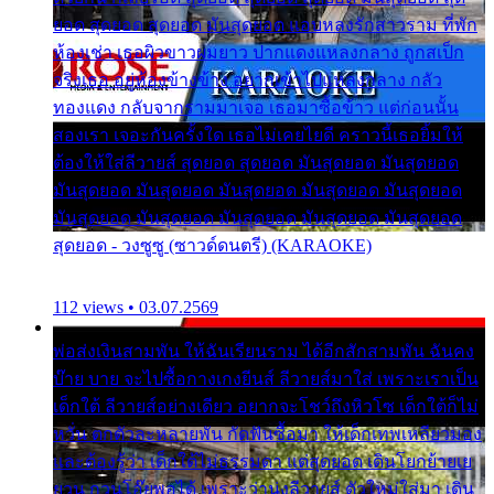
ยอด สุดยอด สุดยอด มันสุดยอด แอบหลงรักสาวราม ที่พัก
ห้องเช่า เธอผิวขาวผมยาว ปากแดงแหลงกลาง ถูกสเป็ก
จริงเธอ อยู่ห้องข้างข้าง อยากเข้าไปแหลงกลาง กลัว
ทองแดง กลับจากรามมาเจอ เธอมาซื้อข้าว แต่ก่อนนั้น
สองเรา เจอะกันครั้งใด เธอไม่เคยไยดี คราวนี้เธอยิ้มให้
ต้องให้ใส่ลีวายส์ สุดยอด สุดยอด มันสุดยอด มันสุดยอด
มันสุดยอด มันสุดยอด มันสุดยอด มันสุดยอด มันสุดยอด
มันสุดยอด มันสุดยอด มันสุดยอด มันสุดยอด มันสุดยอด
สุดยอด - วงซูซู (ซาวด์ดนตรี) (KARAOKE)
112 views • 03.07.2569
พ่อส่งเงินสามพัน ให้ฉันเรียนราม ได้อีกสักสามพัน ฉันคง
บ๊าย บาย จะไปซื้อกางเกงยีนส์ ลีวายส์มาใส่ เพราะเราเป็น
เด็กใต้ ลีวายส์อย่างเดียว อยากจะโชว์ถึงหิวโซ เด็กใต้ก็ไม่
หวั่น ตกตัวละหลายพัน กัดฟันซื้อมา ให้เด็กเทพเหลียวมอง
และต้องรู้ว่า เด็กใต้ไม่ธรรมดา แต่สุดยอด เดินโยกย้ายเย
ยวน กวนโอ๊ยพอได้ เพราะว่านุ่งลีวายส์ ตัวใหม่ใส่มา เดิน