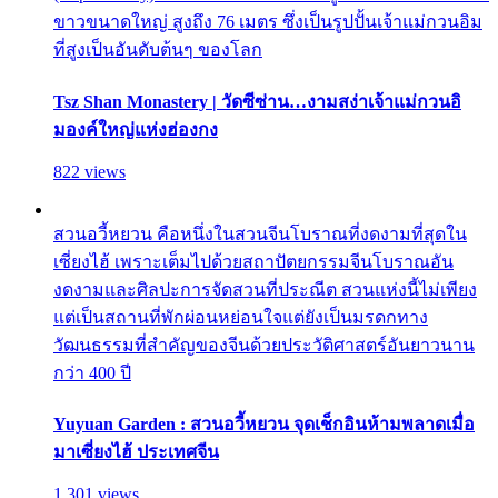
ขาวขนาดใหญ่ สูงถึง 76 เมตร ซึ่งเป็นรูปปั้นเจ้าแม่กวนอิม
ที่สูงเป็นอันดับต้นๆ ของโลก
Tsz Shan Monastery | วัดซีซ่าน…งามสง่าเจ้าแม่กวนอิ
มองค์ใหญ่แห่งฮ่องกง
822 views
สวนอวี้หยวน คือหนึ่งในสวนจีนโบราณที่งดงามที่สุดใน
เซี่ยงไฮ้ เพราะเต็มไปด้วยสถาปัตยกรรมจีนโบราณอัน
งดงามและศิลปะการจัดสวนที่ประณีต สวนแห่งนี้ไม่เพียง
แต่เป็นสถานที่พักผ่อนหย่อนใจแต่ยังเป็นมรดกทาง
วัฒนธรรมที่สำคัญของจีนด้วยประวัติศาสตร์อันยาวนาน
กว่า 400 ปี
Yuyuan Garden : สวนอวี้หยวน จุดเช็กอินห้ามพลาดเมื่อ
มาเซี่ยงไฮ้ ประเทศจีน
1,301 views