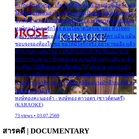
ละกันเกี้ยวกันก่อน เกี้ยวกันก่อน ละสะออนนำพี่เฮ็ดจังได๋สิ
ได้เป็นของพี่ สนองไมตรีน้องแหน่เป็นหยัง อย่าหลับตาซัง
ซะเด้ออ้าย หงษ์ทองไม่เคยรักใคร ดวงใจขาดใครเขาจอง
หงษ์ทองไม่เคยรักใคร ดวงใจขาดใครเขาจอง หัวใจทุก
ห้องว่างเปล่าเสมอ ไม่เคยจะเผลอละเมอถึงใคร แม้น แม้น
ชอบจงจองห้องใจ ขอ ขอให้มีใจรักจริง อย่ามาขออิง แล้ว
พี่ก็วิ่งไปหาแฟนใหม่ บ่จริงอ้ายอย่าเว้ากัน ขั่นบ่เอาอ้าย
อย่าว่า ละอย่ามา ตั๋วหลอกล่อ ละพอให้แต่กระเทิน ละตั๋ว
กะเทินว่าได้ขึ้นหย่ม ต้นสีดาต้องให้ได้หน่วย อย่าเล่นบัก
ตุ๋น ละแต่เพียงหง่าเค้า แล้วยาอ้ายขัดต่อสน นั่นดอกวนาสิ
กายหน้า วนาสิกายหน้า โอ๊ยหงษ์น้องนางมักอ้ายแท้เด้ ละ
อกสิเพแต่นำอ้าย
หงษ์ทองคะนองลำ - หงษ์ทอง ดาวอุดร (ซาวด์ดนตรี)
(KARAOKE)
73 views • 03.07.2569
สารคดี
|
DOCUMENTARY