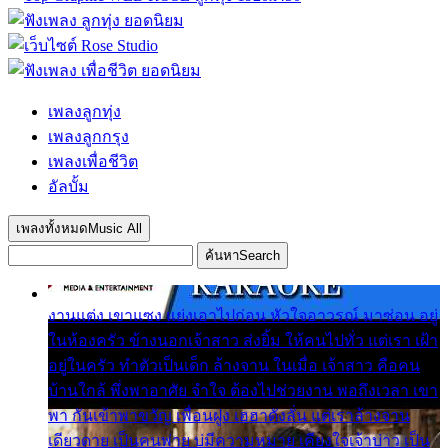
เพลงลูกทุ่ง
เพลงลูกกรุง
เพลงเพื่อชีวิต
อัลบั้ม
เพลงทั้งหมด
Music All
ค้นหา
Search
งานแต่ง เขาแซง แย่งเอาไปก่อน หัวใจอาวรณ์ มาซ่อน อยู่
ในห้องครัว ข้างนอกเจ้าสาว ส่งยิ้ม ให้คนไปทั่ว แต่เรา เฝ้า
อยู่ในครัว ทำตัวเป็นเด็ก ล้างจาน ในเมื่อ เจ้าสาว คือคน
บ้านใกล้ พึ่งพาอาศัย จำใจ ต้องไปช่วยงาน พอถึงเวลา เขา
พา กันเข้าพาขวัญ เพื่อนฝูง เฮฮาดังลั่น แต่เราล้างจาน
เดียวดาย เป็นคนพ่าย บ่มีความหมาย เคียงใจเจ้าบ่าว เป็น