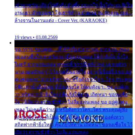
เข้าพาขวัญ เสียงโห่ตึงตึง มันซึ้ง อยู่แก่ใจ มื้อใด๋หนอ สิเป็น
งานเฮา มัวซอยเขา ใจเฮาซิด้าน มันทรมาน จับจาน เอย…
ล้างจานในงานแต่ง - Cover Ver. (KARAOKE)
19 views • 03.08.2569
ขอ กราบ ขอบคุณ.... ที่ได้รับไออุ่น การุณ จากแฟน เพลง
ผมแสนชื่นใจ หายวังเวง เมื่อแฟนเพลง ให้กำลังใจ น้ำใจ
ไมตรี จากแฟนเพลง ทุกทุกที่ ปราณีหลั่งไหล ผมขอฝาก
นาม ยอดรักเอาไว้ โปรดเป็นแรงใจ อย่างนี้เรื่อยไป ขอ อยู่
คู่แฟนเพลง ไม่เคยคิดว่าเก่ง หรือดังกว่าใคร..ใคร พระคุณ
ผู้ฟัง เท่านั้นยิ่งใหญ่ ที่เป็นแรงใจ ให้ผมดังมา.. ขอ องค์เท
วา สถิตฟากฟ้ายิ่งใหญ่ คุ้มภัยให้ท่าน เถิดหนา ขอจงเชื่อ
ใจ ไว้เถิดว่า ตราบชั่วชีวา ไม่ลืมแฟนเพลง ขอ อยู่คู่แฟน
เพลง ไม่เคยคิดว่าเก่ง หรือดังกว่าใคร..ใคร พระคุณผู้ฟัง
เท่านั้นยิ่งใหญ่ ที่เป็นแรงใจ ให้ผมดังมา.. ขอ องค์เทวา
สถิตฟากฟ้ายิ่งใหญ่ คุ้มภัยให้ท่าน เถิดหนา ขอจงเชื่อใจ ไว้
เถิดว่า ตราบชั่วชีวา ไม่ลืมแฟนเพลง