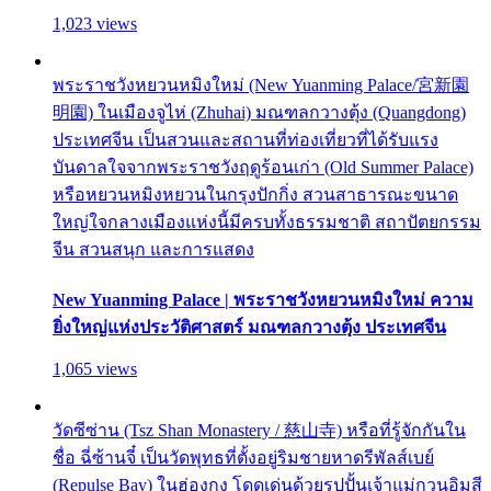
1,023 views
พระราชวังหยวนหมิงใหม่ (New Yuanming Palace/宮新園
明園) ในเมืองจูไห่ (Zhuhai) มณฑลกวางตุ้ง (Quangdong)
ประเทศจีน เป็นสวนและสถานที่ท่องเที่ยวที่ได้รับแรง
บันดาลใจจากพระราชวังฤดูร้อนเก่า (Old Summer Palace)
หรือหยวนหมิงหยวนในกรุงปักกิ่ง สวนสาธารณะขนาด
ใหญ่ใจกลางเมืองแห่งนี้มีครบทั้งธรรมชาติ สถาปัตยกรรม
จีน สวนสนุก และการแสดง
New Yuanming Palace | พระราชวังหยวนหมิงใหม่ ความ
ยิ่งใหญ่แห่งประวัติศาสตร์ มณฑลกวางตุ้ง ประเทศจีน
1,065 views
วัดซีซ่าน (Tsz Shan Monastery / 慈山寺) หรือที่รู้จักกันใน
ชื่อ ฉี่ซ้านจี๋ เป็นวัดพุทธที่ตั้งอยู่ริมชายหาดรีพัลส์เบย์
(Repulse Bay) ในฮ่องกง โดดเด่นด้วยรูปปั้นเจ้าแม่กวนอิมสี