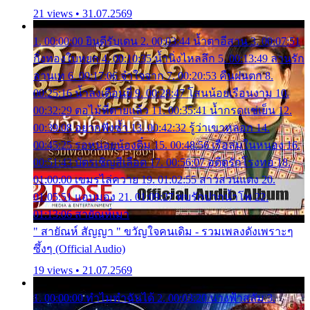
21 views • 31.07.2569
1. 00:00:00 ยินดีรับเดน 2. 00:03:44 น้ำตาอีสาน 3. 00:07:51
กิ่งทองใบหยก 4. 00:10:35 น้ำนิ่งไหลลึก 5. 00:13:49 ลานรัก
ลานเท 6. 00:17:06 จำใจจาก 7. 00:20:53 คืนฝนตก 8.
00:25:16 น้ำลงเดือนยี่ 9. 00:28:47 โสนน้อยเรือนงาม 10.
00:32:29 ตอไม้ที่ตายแล้ว 11. 00:35:41 น้ำกรดแช่เย็น 12.
00:39:08 อยากฟังซ้ำ 13. 00:42:32 รู้ว่าเขาหลอก 14.
00:45:25 รอหน่อยน้องติ๋ม 15. 00:48:56 เรือล่มในหนอง 16.
00:51:43 บัตรเชิญสีเลือด 17. 00:56:07 อดีตรักโรงทอ 18.
01:00:00 เขมรไล่ควาย 19. 01:02:55 สาวสวนแตง 20.
01:05:51 แอบมอง 21. 01:09:27 พบรักปากน้ำโพ 22.
01:13:06 สายัณห์เมา
" สายัณห์ สัญญา " ขวัญใจคนเดิม - รวมเพลงดังเพราะๆ
ซึ้งๆ (Official Audio)
19 views • 21.07.2569
1. 00:00:00 ทำไมทำฉันได้ 2. 00:03:20 นางฟ้าสลัม 3.