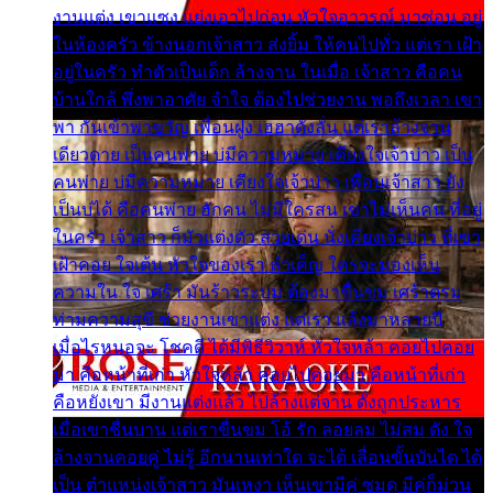
งานแต่ง เขาแซง แย่งเอาไปก่อน หัวใจอาวรณ์ มาซ่อน อยู่
ในห้องครัว ข้างนอกเจ้าสาว ส่งยิ้ม ให้คนไปทั่ว แต่เรา เฝ้า
อยู่ในครัว ทำตัวเป็นเด็ก ล้างจาน ในเมื่อ เจ้าสาว คือคน
บ้านใกล้ พึ่งพาอาศัย จำใจ ต้องไปช่วยงาน พอถึงเวลา เขา
พา กันเข้าพาขวัญ เพื่อนฝูง เฮฮาดังลั่น แต่เราล้างจาน
เดียวดาย เป็นคนพ่าย บ่มีความหมาย เคียงใจเจ้าบ่าว เป็น
คนพ่าย บ่มีความหมาย เคียงใจเจ้าบ่าว เพื่อนเจ้าสาว ยัง
เป็นบ่ได้ คือคนพ่าย ฮักคน ไม่มีใครสน เขาไม่เห็นคน ที่อยู่
ในครัว เจ้าสาว ก็มัวแต่งตัว สวยเด่น นั่งเคียงเจ้าบ่าว ที่เขา
เฝ้าคอย ใจเต้น หัวใจของเรา ลำเค็ญ ใครจะมองเห็น
ความใน ใจ เศร้า มันร้าวระบม ต้องมาขื่นขม เศร้าตรม
ท่ามความสุขี ช่วยงานเขาแต่ง แต่เรา แล้งมาหลายปี
เมื่อไรหนอจะ โชคดี ได้มีพิธีวิวาห์ หัวใจหล้า คอยไปคอย
มา คือหน้าที่เก่า หัวใจหล้า คอยไปคอยมา คือหน้าที่เก่า
คือหยังเขา มีงานแต่งแล้ว ไปล้างแต่จาน ดั่งถูกประหาร
เมื่อเขาชื่นบาน แต่เราขื่นขม โอ้ รัก ลอยลม ไม่สม ดัง ใจ
ล้างจานคอยคู่ ไม่รู้ อีกนานเท่าใด จะได้ เลื่อนขั้นบันได ได้
เป็น ตำแหน่งเจ้าสาว มันเหงา เห็นเขามีคู่ ซมดู มีคู่ก็ม่วน