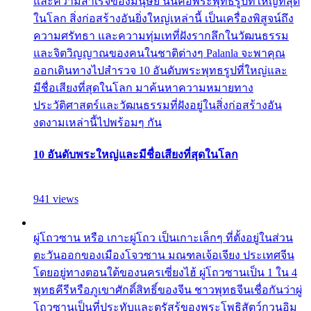
และความสำเร็จของมนุษย์ นั่นคือพระพุทธรูปที่ใหญ่ที่สุด
ในโลก สิ่งก่อสร้างอันยิ่งใหญ่เหล่านี้ เป็นเครื่องพิสูจน์ถึง
ความศรัทธา และความทุ่มเทที่ฝังรากลึกในวัฒนธรรม
และจิตวิญญาณของคนในชาติต่างๆ Palanla จะพาคุณ
ออกเดินทางไปสำรวจ 10 อันดับพระพุทธรูปที่ใหญ่และ
มีชื่อเสียงที่สุดในโลก มาค้นหาความหมายทาง
ประวัติศาสตร์และวัฒนธรรมที่ฝังอยู่ในสิ่งก่อสร้างอัน
งดงามเหล่านี้ไปพร้อมๆ กัน
10 อันดับพระใหญ่และมีชื่อเสียงที่สุดในโลก
941 views
ผู่โถวซาน หรือ เกาะผู่โถว เป็นเกาะเล็กๆ ที่ตั้งอยู่ในส่วน
ตะวันออกของเมืองโจวซาน มณฑลเจ้อเจียง ประเทศจีน
โดยอยู่ทางตอนใต้ของนครเซี่ยงไฮ้ ผู่โถวซานเป็น 1 ใน 4
พุทธคีรีหรือภูเขาศักดิ์สิทธิ์ของจีน ชาวพุทธจีนเชื่อกันว่าผู่
โถวซานเป็นที่ประทับและตรัสรู้ของพระโพธิสัตว์กวนอิม