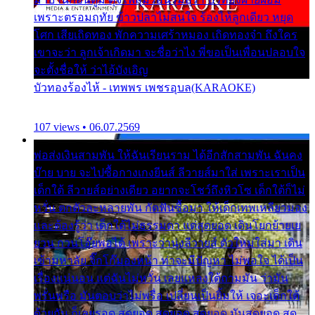
เพราะตรอมฤทัย ข้าวปลาไม่สนใจ ร้องไห้ลูกเดียว หยุด
โศก เสียเถิดทอง พักความเศร้าหมอง เถิดทองจ๋า ถึงใคร
เขาจะว่า ลูกเจ้าเกิดมา จะชื่อว่าไง พี่ขอเป็นเพื่อนปลอบใจ
จะตั้งชื่อให้ ว่าไอ้บังเอิญ
บัวทองร้องไห้ - เทพพร เพชรอุบล(KARAOKE)
107 views • 06.07.2569
พ่อส่งเงินสามพัน ให้ฉันเรียนราม ได้อีกสักสามพัน ฉันคง
บ๊าย บาย จะไปซื้อกางเกงยีนส์ ลีวายส์มาใส่ เพราะเราเป็น
เด็กใต้ ลีวายส์อย่างเดียว อยากจะโชว์ถึงหิวโซ เด็กใต้ก็ไม่
หวั่น ตกตัวละหลายพัน กัดฟันซื้อมา ให้เด็กเทพเหลียวมอง
และต้องรู้ว่า เด็กใต้ไม่ธรรมดา แต่สุดยอด เดินโยกย้ายเย
ยวน กวนโอ๊ยพอได้ เพราะว่านุ่งลีวายส์ ตัวใหม่ใส่มา เดิน
เข้ามหาลัย จิ๊กโก๊มองหน้า ท่าจะมีปัญหา ไม่พอใจ ได้เป็น
เรื่องแน่นอน แต่ฉันไม่หวั่น เลยแหลงใต้ถามมัน ว่ามัน
พรั่นพรือ มันตอบว่าไม่พรื่อ เปลี่ยนเป็นยิ้มให้ เจอะเด็กใต้
ด้วยกัน ก็เลยรอด สุดยอด สุดยอด สุดยอด มันสุดยอด สุด