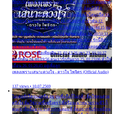
00:06:50 คน 4. 00:10:36 บุญเหลือเกิน 5. 00:13:58 ฝนหยาด
สุดท้าย 6. 00:17:30 ยาใจยาจก 7. 00:20:30 คิดดูให้ดี 8.
00:24:21 ลบรอยแผลรัก 9. 00:27:35 เหมือนใจโดนกรีด 10.
00:30:54 ขบวนการเปาเปียว 11. 00:34:05 คำรำพัน 12.
00:37:20 ปาหนัน 13. 00:40:37 ใจเจ้ากรรม 14. 00:44:15 จูบ
ฉันแล้วจงตายเสีย 15. 00:47:24 ขอสูมาเต๊อะ 16. 00:51:11
คนใจมาร 17. 00:54:50 คืนทรมาน 18. 00:58:25 รักนี้สีดำ
19. 01:01:44 ส่วนเกิน 20. 01:05:42 หยาดน้ำฝนหยดน้ำตา
21. 01:09:13 เหลือเพียงฝัน 22. 01:13:26 เขา 23. 01:16:37
ขอรักคืน 24. 01:19:56 คนเรารักกันยาก 25. 01:23:06 หัวใจ
เถื่อน 26. 01:26:45 อยู่เพื่อลูก
เพลงเพราะเสนาะดวงใจ - ดาวใจ ไพจิตร (Official Audio)
137 views • 10.07.2569
ไม่เคยรักใครแน่หรือ อยากเชื่อถือก็ไม่กล้า ติ๋มใช่คนสวย
ตรึงใจ ติ๋มใช่งามซึ้งตรึงตรา พี่หรือจะมาหมายร่วมชีวี ก็
คนเขาลืออื้อฉาว ว่าสาวๆรุมตอมพี่ ติ๋มอยากรับรักเหมือน