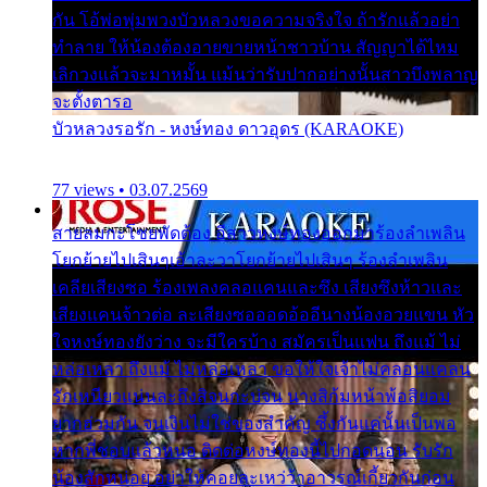
กัน โอ้พ่อพุ่มพวงบัวหลวงขอความจริงใจ ถ้ารักแล้วอย่า
ทำลาย ให้น้องต้องอายขายหน้าชาวบ้าน สัญญาได้ไหม
เลิกวงแล้วจะมาหมั้น แม้นว่ารับปากอย่างนั้นสาวบึงพลาญ
จะตั้งตารอ
บัวหลวงรอรัก - หงษ์ทอง ดาวอุดร (KARAOKE)
77 views • 03.07.2569
สายลมกะโชยพัดต้อง อีสาวหงษ์ทองออกมาร้องลำเพลิน
โยกย้ายไปเสินๆเอ้าละวาโยกย้ายไปเสินๆ ร้องลำเพลิน
เคลียเสียงซอ ร้องเพลงคลอแคนและซึง เสียงซึงห้าวและ
เสียงแคนจ้าวต่อ ละเสียงซอออดอ้ออีนางน้องอวยแขน หัว
ใจหงษ์ทองยังว่าง จะมีใครบ้าง สมัครเป็นแฟน ถึงแม้ ไม่
หล่อเหลา ถึงแม้ ไม่หล่อเหลา ขอให้ใจเจ้าไม่คลอนแคลน
รักเหนียวแน่นละถึงสิจนกะบ่จน นางสิก้มหน้าพ้อสิยอม
ยากฮ่วมกัน จนเงินไม่ใช่ของสำคัญ ซึ้งกันแค่นั้นเป็นพอ
หากพี่ชอบแล้วหนอ ติดต่อหงษ์ทองนี้ไปกอดนอน รับรัก
น้องสักหน่อย อย่าให้คอยละเหว่ว้าอาวรณ์เกี้ยวกันก่อน