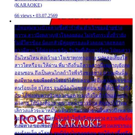
(KARAOKE)
66 views • 03.07.2569
โอ้พ่อพุ่มพวงบัวหลวงซึ้งคำรำพัน คำเว้าของอ้ายช่าง
หวาน สาวบึงพลาญหัวใจลอยล่อง ไม่จริงกระมั้งที่ว่ายัง
ไม่มีใครข้อง น้องกลัวมีคู่อยู่ครองแล้วลองมาล่อหลอก
สาวอีสาน โอ้พ่อจอมขวัญ วันวันพี่เดินทางไกล ไปพบสาว
ถิ่นไหนไหน คงเว้าเอาใจเขาทุกทุกอย่าง รูปหล่อเสียงใส
สาวใดหรือจะให้ผ่าน พี่มาถึงถิ่นอีสานสาวบึงพลาญยังสุด
ออนซอน ถึงเป็นคนไกลถ้าใจพี่จริงซะอย่าง ความฝันนั้น
คงมีทาง ขอเพียงหัวใจอย่าได้กะล่อน ไม่มีแหวนเพชรของ
คนร้อยเอ็ด ยโสธร จนมีน้องไม่ขอดค่อน ขอให้เราซึ้งตรึง
กัน โอ้พ่อพุ่มพวงบัวหลวงขอความจริงใจ ถ้ารักแล้วอย่า
ทำลาย ให้น้องต้องอายขายหน้าชาวบ้าน สัญญาได้ไหม
เลิกวงแล้วจะมาหมั้น แม้นว่ารับปากอย่างนั้นสาวบึงพลาญ
จะตั้งตารอ ถึงเป็นคนไกลถ้าใจพี่จริงซะอย่าง ความฝันนั้น
คงมีทาง ขอเพียงหัวใจอย่าได้กะล่อน ไม่มีแหวนเพชรของ
คนร้อยเอ็ด ยโสธร จนมีน้องไม่ขอดค่อน ขอให้เราซึ้งตรึง