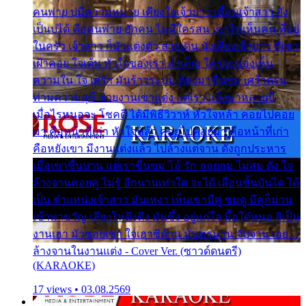
คนพ่าย บ่มีความหมาย เคียงใจเจ้าบ่าว เพื่อนเจ้าสาว ยัง
เป็นบ่ได้ คือคนพ่าย ฮักคน ไม่มีใครสน เขาไม่เห็นคน ที่อยู่
ในครัว เจ้าสาว ก็มัวแต่งตัว สวยเด่น นั่งเคียงเจ้าบ่าว ที่เขา
เฝ้าคอย ใจเต้น หัวใจของเรา ลำเค็ญ ใครจะมองเห็น
ความใน ใจ เศร้า มันร้าวระบม ต้องมาขื่นขม เศร้าตรม
ท่ามความสุขี ช่วยงานเขาแต่ง แต่เรา แล้งมาหลายปี
เมื่อไรหนอจะ โชคดี ได้มีพิธีวิวาห์ หัวใจหล้า คอยไปคอย
มา คือหน้าที่เก่า หัวใจหล้า คอยไปคอยมา คือหน้าที่เก่า
คือหยังเขา มีงานแต่งแล้ว ไปล้างแต่จาน ดั่งถูกประหาร
เมื่อเขาชื่นบาน แต่เราขื่นขม โอ้ รัก ลอยลม ไม่สม ดัง ใจ
ล้างจานคอยคู่ ไม่รู้ อีกนานเท่าใด จะได้ เลื่อนขั้นบันได ได้
เป็น ตำแหน่งเจ้าสาว มันเหงา เห็นเขามีคู่ ซมดู มีคู่ก็ม่วน
เข้าพาขวัญ เสียงโห่ตึงตึง มันซึ้ง อยู่แก่ใจ มื้อใด๋หนอ สิเป็น
งานเฮา มัวซอยเขา ใจเฮาซิด้าน มันทรมาน จับจาน เอย…
ล้างจานในงานแต่ง - Cover Ver. (ซาวด์ดนตรี)
(KARAOKE)
17 views • 03.08.2569