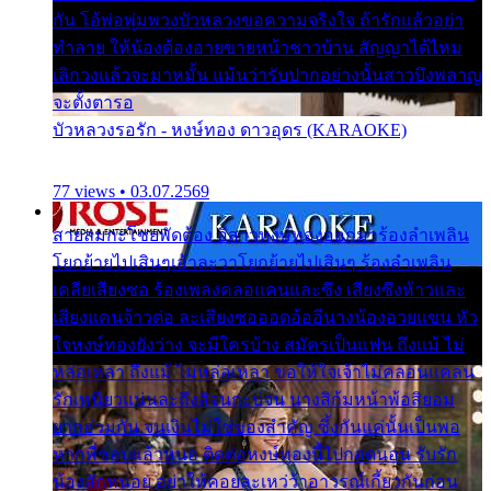
กัน โอ้พ่อพุ่มพวงบัวหลวงขอความจริงใจ ถ้ารักแล้วอย่า
ทำลาย ให้น้องต้องอายขายหน้าชาวบ้าน สัญญาได้ไหม
เลิกวงแล้วจะมาหมั้น แม้นว่ารับปากอย่างนั้นสาวบึงพลาญ
จะตั้งตารอ
บัวหลวงรอรัก - หงษ์ทอง ดาวอุดร (KARAOKE)
77 views • 03.07.2569
สายลมกะโชยพัดต้อง อีสาวหงษ์ทองออกมาร้องลำเพลิน
โยกย้ายไปเสินๆเอ้าละวาโยกย้ายไปเสินๆ ร้องลำเพลิน
เคลียเสียงซอ ร้องเพลงคลอแคนและซึง เสียงซึงห้าวและ
เสียงแคนจ้าวต่อ ละเสียงซอออดอ้ออีนางน้องอวยแขน หัว
ใจหงษ์ทองยังว่าง จะมีใครบ้าง สมัครเป็นแฟน ถึงแม้ ไม่
หล่อเหลา ถึงแม้ ไม่หล่อเหลา ขอให้ใจเจ้าไม่คลอนแคลน
รักเหนียวแน่นละถึงสิจนกะบ่จน นางสิก้มหน้าพ้อสิยอม
ยากฮ่วมกัน จนเงินไม่ใช่ของสำคัญ ซึ้งกันแค่นั้นเป็นพอ
หากพี่ชอบแล้วหนอ ติดต่อหงษ์ทองนี้ไปกอดนอน รับรัก
น้องสักหน่อย อย่าให้คอยละเหว่ว้าอาวรณ์เกี้ยวกันก่อน