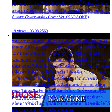
เข้าพาขวัญ เสียงโห่ตึงตึง มันซึ้ง อยู่แก่ใจ มื้อใด๋หนอ สิเป็น
งานเฮา มัวซอยเขา ใจเฮาซิด้าน มันทรมาน จับจาน เอย…
ล้างจานในงานแต่ง - Cover Ver. (KARAOKE)
19 views • 03.08.2569
ขอ กราบ ขอบคุณ.... ที่ได้รับไออุ่น การุณ จากแฟน เพลง
ผมแสนชื่นใจ หายวังเวง เมื่อแฟนเพลง ให้กำลังใจ น้ำใจ
ไมตรี จากแฟนเพลง ทุกทุกที่ ปราณีหลั่งไหล ผมขอฝาก
นาม ยอดรักเอาไว้ โปรดเป็นแรงใจ อย่างนี้เรื่อยไป ขอ อยู่
คู่แฟนเพลง ไม่เคยคิดว่าเก่ง หรือดังกว่าใคร..ใคร พระคุณ
ผู้ฟัง เท่านั้นยิ่งใหญ่ ที่เป็นแรงใจ ให้ผมดังมา.. ขอ องค์เท
วา สถิตฟากฟ้ายิ่งใหญ่ คุ้มภัยให้ท่าน เถิดหนา ขอจงเชื่อ
ใจ ไว้เถิดว่า ตราบชั่วชีวา ไม่ลืมแฟนเพลง ขอ อยู่คู่แฟน
เพลง ไม่เคยคิดว่าเก่ง หรือดังกว่าใคร..ใคร พระคุณผู้ฟัง
เท่านั้นยิ่งใหญ่ ที่เป็นแรงใจ ให้ผมดังมา.. ขอ องค์เทวา
สถิตฟากฟ้ายิ่งใหญ่ คุ้มภัยให้ท่าน เถิดหนา ขอจงเชื่อใจ ไว้
เถิดว่า ตราบชั่วชีวา ไม่ลืมแฟนเพลง