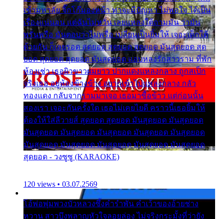
เข้ามหาลัย จิ๊กโก๊มองหน้า ท่าจะมีปัญหา ไม่พอใจ ได้เป็น
เรื่องแน่นอน แต่ฉันไม่หวั่น เลยแหลงใต้ถามมัน ว่ามัน
พรั่นพรือ มันตอบว่าไม่พรื่อ เปลี่ยนเป็นยิ้มให้ เจอะเด็กใต้
ด้วยกัน ก็เลยรอด สุดยอด สุดยอด สุดยอด มันสุดยอด สุด
ยอด สุดยอด สุดยอด มันสุดยอด แอบหลงรักสาวราม ที่พัก
ห้องเช่า เธอผิวขาวผมยาว ปากแดงแหลงกลาง ถูกสเป็ก
จริงเธอ อยู่ห้องข้างข้าง อยากเข้าไปแหลงกลาง กลัว
ทองแดง กลับจากรามมาเจอ เธอมาซื้อข้าว แต่ก่อนนั้น
สองเรา เจอะกันครั้งใด เธอไม่เคยไยดี คราวนี้เธอยิ้มให้
ต้องให้ใส่ลีวายส์ สุดยอด สุดยอด มันสุดยอด มันสุดยอด
มันสุดยอด มันสุดยอด มันสุดยอด มันสุดยอด มันสุดยอด
มันสุดยอด มันสุดยอด มันสุดยอด มันสุดยอด มันสุดยอด
สุดยอด - วงซูซู (KARAOKE)
120 views • 03.07.2569
โอ้พ่อพุ่มพวงบัวหลวงซึ้งคำรำพัน คำเว้าของอ้ายช่าง
หวาน สาวบึงพลาญหัวใจลอยล่อง ไม่จริงกระมั้งที่ว่ายัง