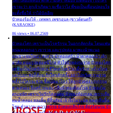
โศก เสียเถิดทอง พักความเศร้าหมอง เถิดทองจ๋า ถึงใคร
เขาจะว่า ลูกเจ้าเกิดมา จะชื่อว่าไง พี่ขอเป็นเพื่อนปลอบใจ
จะตั้งชื่อให้ ว่าไอ้บังเอิญ
บัวทองร้องไห้ - เทพพร เพชรอุบล (ซาวด์ดนตรี)
(KARAOKE)
86 views • 06.07.2569
บัวทองโศก เพราะเป็นโรครักรุม ในอกกลัดกลุ้ม โดนแฟน
หนุ่มหลอกเอา เขารวย และรูปหล่อ มาพะเน้าพะนอ
ออเซาะจนใจเบา สงสาร บัวทองเศร้า น้ำตาคลอเบ้า เฝ้า
อาลัย หนุ่มรูปหล่อหนีไกล หัวใจบัวทองระรวย บัวทองโศก
เพราะเป็นโรครักจาง ชีวิตเคว้งคว้าง เมื่อรักห่างร้างไกล
แม่ก็บอก พ่อก็สั่งจะรักใครสักครั้ง อย่าไปหวังความรวย
พลั้งไปใครจะช่วย ซื้อเปลมาไกว ให้ลูกบัวทอง เวรกรรม
ตามสนอง จึงเศร้าหมอง กลีบบัวทองต้องโรย บัวทองไม่
ตระหนัก เพราะไม่รักโคลนตม บัวทองท้องกลม เพราะลืม
ตมน้ำคลอง หลงลิ้น ที่สิ้นสัตย์ เจ้าจึงไม่ระมัด หลงกลิ่นลิ้น
โชย คำหวาน เขาวาดโรย บัวทองกลีบโรย ต้องร้อนรุม บัว
มาบานก่อนตูม ดุจไฟสุมร้อนรุมอุรา บัวทองผ่ายผอม