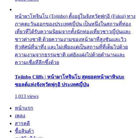
หน้าผาโทจินโบ (Tojinbo) ตั้งอยู่ในจังหวัดฟุกุอิ (Fukui) ทาง
ภาคตะวันออกของประเทศญี่ปุ่น เป็นหนึ่งในสถานที่ท่อง
เที่ยวที่ได้รับความนิยมจากทั้งนักท่องเที่ยวชาวญี่ปุ่นและ
ชาวต่างชาติ ด้วยความงามของหน้าผาที่สูงชันและวิว
ทิวทัศน์ที่น่าทึ่ง และไม่เพียงแต่เป็นสถานที่ที่เต็มไปด้วย
ความงามจากธรรมชาติ แต่ยังแฝงไปด้วยตำนานและ
ความเชื่อที่ลึกซึ้งด้วย
Tojinbo Cliffs | หน้าผาโทจินโบ สุดยอดหน้าผาหินบะ
ซอลต์แห่งจังหวัดฟุกุอิ ประเทศญี่ปุ่น
1,013 views
หน้าแรก
เพลง
สารคดี
ซื้อสินค้า