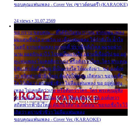
ขอบคุณแฟนเพลง - Cover Ver. (ซาวด์ดนตรี) (KARAOKE)
24 views • 31.07.2569
ขอ กราบ ขอบคุณ.... ที่ได้รับไออุ่น การุณ จากแฟน เพลง
ผมแสนชื่นใจ หายวังเวง เมื่อแฟนเพลง ให้กำลังใจ น้ำใจ
ไมตรี จากแฟนเพลง ทุกทุกที่ ปราณีหลั่งไหล ผมขอฝาก
นาม ยอดรักเอาไว้ โปรดเป็นแรงใจ อย่างนี้เรื่อยไป ขอ อยู่
คู่แฟนเพลง ไม่เคยคิดว่าเก่ง หรือดังกว่าใคร..ใคร พระคุณ
ผู้ฟัง เท่านั้นยิ่งใหญ่ ที่เป็นแรงใจ ให้ผมดังมา.. ขอ องค์เท
วา สถิตฟากฟ้ายิ่งใหญ่ คุ้มภัยให้ท่าน เถิดหนา ขอจงเชื่อ
ใจ ไว้เถิดว่า ตราบชั่วชีวา ไม่ลืมแฟนเพลง ขอ อยู่คู่แฟน
เพลง ไม่เคยคิดว่าเก่ง หรือดังกว่าใคร..ใคร พระคุณผู้ฟัง
เท่านั้นยิ่งใหญ่ ที่เป็นแรงใจ ให้ผมดังมา.. ขอ องค์เทวา
สถิตฟากฟ้ายิ่งใหญ่ คุ้มภัยให้ท่าน เถิดหนา ขอจงเชื่อใจ ไว้
เถิดว่า ตราบชั่วชีวา ไม่ลืมแฟนเพลง
ขอบคุณแฟนเพลง - Cover Ver. (KARAOKE)