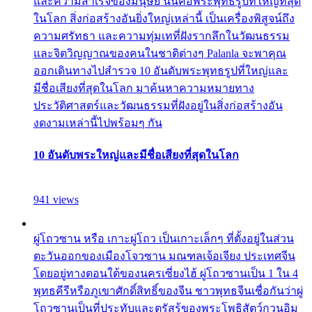
และความสำเร็จของมนุษย์ นั่นคือพระพุทธรูปที่ใหญ่ที่สุด
ในโลก สิ่งก่อสร้างอันยิ่งใหญ่เหล่านี้ เป็นเครื่องพิสูจน์ถึง
ความศรัทธา และความทุ่มเทที่ฝังรากลึกในวัฒนธรรม
และจิตวิญญาณของคนในชาติต่างๆ Palanla จะพาคุณ
ออกเดินทางไปสำรวจ 10 อันดับพระพุทธรูปที่ใหญ่และ
มีชื่อเสียงที่สุดในโลก มาค้นหาความหมายทาง
ประวัติศาสตร์และวัฒนธรรมที่ฝังอยู่ในสิ่งก่อสร้างอัน
งดงามเหล่านี้ไปพร้อมๆ กัน
10 อันดับพระใหญ่และมีชื่อเสียงที่สุดในโลก
941 views
ผู่โถวซาน หรือ เกาะผู่โถว เป็นเกาะเล็กๆ ที่ตั้งอยู่ในส่วน
ตะวันออกของเมืองโจวซาน มณฑลเจ้อเจียง ประเทศจีน
โดยอยู่ทางตอนใต้ของนครเซี่ยงไฮ้ ผู่โถวซานเป็น 1 ใน 4
พุทธคีรีหรือภูเขาศักดิ์สิทธิ์ของจีน ชาวพุทธจีนเชื่อกันว่าผู่
โถวซานเป็นที่ประทับและตรัสรู้ของพระโพธิสัตว์กวนอิม