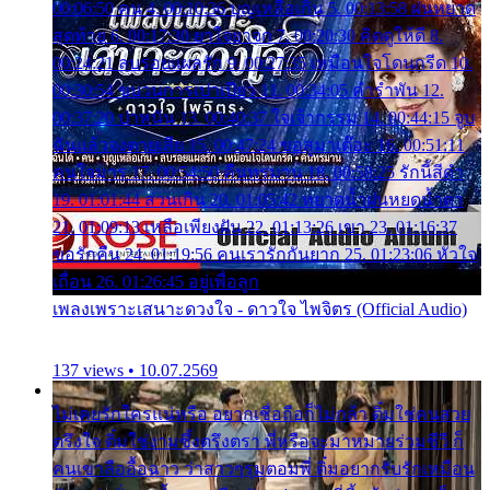
00:06:50 คน 4. 00:10:36 บุญเหลือเกิน 5. 00:13:58 ฝนหยาด
สุดท้าย 6. 00:17:30 ยาใจยาจก 7. 00:20:30 คิดดูให้ดี 8.
00:24:21 ลบรอยแผลรัก 9. 00:27:35 เหมือนใจโดนกรีด 10.
00:30:54 ขบวนการเปาเปียว 11. 00:34:05 คำรำพัน 12.
00:37:20 ปาหนัน 13. 00:40:37 ใจเจ้ากรรม 14. 00:44:15 จูบ
ฉันแล้วจงตายเสีย 15. 00:47:24 ขอสูมาเต๊อะ 16. 00:51:11
คนใจมาร 17. 00:54:50 คืนทรมาน 18. 00:58:25 รักนี้สีดำ
19. 01:01:44 ส่วนเกิน 20. 01:05:42 หยาดน้ำฝนหยดน้ำตา
21. 01:09:13 เหลือเพียงฝัน 22. 01:13:26 เขา 23. 01:16:37
ขอรักคืน 24. 01:19:56 คนเรารักกันยาก 25. 01:23:06 หัวใจ
เถื่อน 26. 01:26:45 อยู่เพื่อลูก
เพลงเพราะเสนาะดวงใจ - ดาวใจ ไพจิตร (Official Audio)
137 views • 10.07.2569
ไม่เคยรักใครแน่หรือ อยากเชื่อถือก็ไม่กล้า ติ๋มใช่คนสวย
ตรึงใจ ติ๋มใช่งามซึ้งตรึงตรา พี่หรือจะมาหมายร่วมชีวี ก็
คนเขาลืออื้อฉาว ว่าสาวๆรุมตอมพี่ ติ๋มอยากรับรักเหมือน