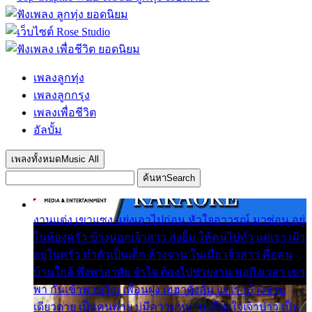
เพลงลูกทุ่ง
เพลงลูกกรุง
เพลงเพื่อชีวิต
อัลบั้ม
เพลงทั้งหมด
Music All
ค้นหา
Search
งานแต่ง เขาแซง แย่งเอาไปก่อน หัวใจอาวรณ์ มาซ่อน อยู่
ในห้องครัว ข้างนอกเจ้าสาว ส่งยิ้ม ให้คนไปทั่ว แต่เรา เฝ้า
อยู่ในครัว ทำตัวเป็นเด็ก ล้างจาน ในเมื่อ เจ้าสาว คือคน
บ้านใกล้ พึ่งพาอาศัย จำใจ ต้องไปช่วยงาน พอถึงเวลา เขา
พา กันเข้าพาขวัญ เพื่อนฝูง เฮฮาดังลั่น แต่เราล้างจาน
เดียวดาย เป็นคนพ่าย บ่มีความหมาย เคียงใจเจ้าบ่าว เป็น