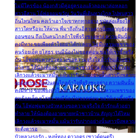
ไม่มีใครข้อง น้องกลัวมีคู่อยู่ครองแล้วลองมาล่อหลอก
สาวอีสาน โอ้พ่อจอมขวัญ วันวันพี่เดินทางไกล ไปพบสาว
ถิ่นไหนไหน คงเว้าเอาใจเขาทุกทุกอย่าง รูปหล่อเสียงใส
สาวใดหรือจะให้ผ่าน พี่มาถึงถิ่นอีสานสาวบึงพลาญยังสุด
ออนซอน ถึงเป็นคนไกลถ้าใจพี่จริงซะอย่าง ความฝันนั้น
คงมีทาง ขอเพียงหัวใจอย่าได้กะล่อน ไม่มีแหวนเพชรของ
คนร้อยเอ็ด ยโสธร จนมีน้องไม่ขอดค่อน ขอให้เราซึ้งตรึง
กัน โอ้พ่อพุ่มพวงบัวหลวงขอความจริงใจ ถ้ารักแล้วอย่า
ทำลาย ให้น้องต้องอายขายหน้าชาวบ้าน สัญญาได้ไหม
เลิกวงแล้วจะมาหมั้น แม้นว่ารับปากอย่างนั้นสาวบึงพลาญ
จะตั้งตารอ ถึงเป็นคนไกลถ้าใจพี่จริงซะอย่าง ความฝันนั้น
คงมีทาง ขอเพียงหัวใจอย่าได้กะล่อน ไม่มีแหวนเพชรของ
คนร้อยเอ็ด ยโสธร จนมีน้องไม่ขอดค่อน ขอให้เราซึ้งตรึง
กัน โอ้พ่อพุ่มพวงบัวหลวงขอความจริงใจ ถ้ารักแล้วอย่า
ทำลาย ให้น้องต้องอายขายหน้าชาวบ้าน สัญญาได้ไหม
เลิกวงแล้วจะมาหมั้น แม้นว่ารับปากอย่างนั้นสาวบึงพลาญ
จะตั้งตารอ
บัวหลวงรอรัก - หงษ์ทอง ดาวอุดร (ซาวด์ดนตรี)