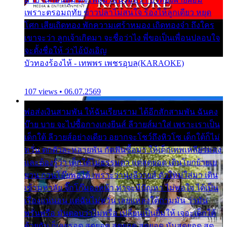
เพราะตรอมฤทัย ข้าวปลาไม่สนใจ ร้องไห้ลูกเดียว หยุด
โศก เสียเถิดทอง พักความเศร้าหมอง เถิดทองจ๋า ถึงใคร
เขาจะว่า ลูกเจ้าเกิดมา จะชื่อว่าไง พี่ขอเป็นเพื่อนปลอบใจ
จะตั้งชื่อให้ ว่าไอ้บังเอิญ
บัวทองร้องไห้ - เทพพร เพชรอุบล(KARAOKE)
107 views • 06.07.2569
พ่อส่งเงินสามพัน ให้ฉันเรียนราม ได้อีกสักสามพัน ฉันคง
บ๊าย บาย จะไปซื้อกางเกงยีนส์ ลีวายส์มาใส่ เพราะเราเป็น
เด็กใต้ ลีวายส์อย่างเดียว อยากจะโชว์ถึงหิวโซ เด็กใต้ก็ไม่
หวั่น ตกตัวละหลายพัน กัดฟันซื้อมา ให้เด็กเทพเหลียวมอง
และต้องรู้ว่า เด็กใต้ไม่ธรรมดา แต่สุดยอด เดินโยกย้ายเย
ยวน กวนโอ๊ยพอได้ เพราะว่านุ่งลีวายส์ ตัวใหม่ใส่มา เดิน
เข้ามหาลัย จิ๊กโก๊มองหน้า ท่าจะมีปัญหา ไม่พอใจ ได้เป็น
เรื่องแน่นอน แต่ฉันไม่หวั่น เลยแหลงใต้ถามมัน ว่ามัน
พรั่นพรือ มันตอบว่าไม่พรื่อ เปลี่ยนเป็นยิ้มให้ เจอะเด็กใต้
ด้วยกัน ก็เลยรอด สุดยอด สุดยอด สุดยอด มันสุดยอด สุด