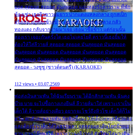
ยอด สุดยอด สุดยอด มันสุดยอด แอบหลงรักสาวราม ที่พัก
ห้องเช่า เธอผิวขาวผมยาว ปากแดงแหลงกลาง ถูกสเป็ก
จริงเธอ อยู่ห้องข้างข้าง อยากเข้าไปแหลงกลาง กลัว
ทองแดง กลับจากรามมาเจอ เธอมาซื้อข้าว แต่ก่อนนั้น
สองเรา เจอะกันครั้งใด เธอไม่เคยไยดี คราวนี้เธอยิ้มให้
ต้องให้ใส่ลีวายส์ สุดยอด สุดยอด มันสุดยอด มันสุดยอด
มันสุดยอด มันสุดยอด มันสุดยอด มันสุดยอด มันสุดยอด
มันสุดยอด มันสุดยอด มันสุดยอด มันสุดยอด มันสุดยอด
สุดยอด - วงซูซู (ซาวด์ดนตรี) (KARAOKE)
112 views • 03.07.2569
พ่อส่งเงินสามพัน ให้ฉันเรียนราม ได้อีกสักสามพัน ฉันคง
บ๊าย บาย จะไปซื้อกางเกงยีนส์ ลีวายส์มาใส่ เพราะเราเป็น
เด็กใต้ ลีวายส์อย่างเดียว อยากจะโชว์ถึงหิวโซ เด็กใต้ก็ไม่
หวั่น ตกตัวละหลายพัน กัดฟันซื้อมา ให้เด็กเทพเหลียวมอง
และต้องรู้ว่า เด็กใต้ไม่ธรรมดา แต่สุดยอด เดินโยกย้ายเย
ยวน กวนโอ๊ยพอได้ เพราะว่านุ่งลีวายส์ ตัวใหม่ใส่มา เดิน