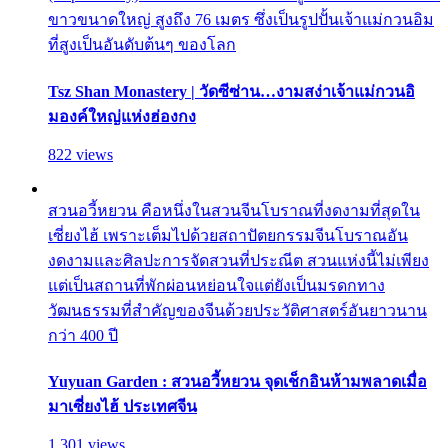
ขาวขนาดใหญ่ สูงถึง 76 เมตร ซึ่งเป็นรูปปั้นเจ้าแม่กวนอิม
ที่สูงเป็นอันดับต้นๆ ของโลก
Tsz Shan Monastery | วัดซีซ่าน…งามสง่าเจ้าแม่กวนอิ
มองค์ใหญ่แห่งฮ่องกง
822 views
สวนอวี้หยวน คือหนึ่งในสวนจีนโบราณที่งดงามที่สุดใน
เซี่ยงไฮ้ เพราะเต็มไปด้วยสถาปัตยกรรมจีนโบราณอัน
งดงามและศิลปะการจัดสวนที่ประณีต สวนแห่งนี้ไม่เพียง
แต่เป็นสถานที่พักผ่อนหย่อนใจแต่ยังเป็นมรดกทาง
วัฒนธรรมที่สำคัญของจีนด้วยประวัติศาสตร์อันยาวนาน
กว่า 400 ปี
Yuyuan Garden : สวนอวี้หยวน จุดเช็กอินห้ามพลาดเมื่อ
มาเซี่ยงไฮ้ ประเทศจีน
1,301 views