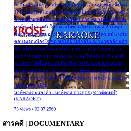
ละกันเกี้ยวกันก่อน เกี้ยวกันก่อน ละสะออนนำพี่เฮ็ดจังได๋สิ
ได้เป็นของพี่ สนองไมตรีน้องแหน่เป็นหยัง อย่าหลับตาซัง
ซะเด้ออ้าย หงษ์ทองไม่เคยรักใคร ดวงใจขาดใครเขาจอง
หงษ์ทองไม่เคยรักใคร ดวงใจขาดใครเขาจอง หัวใจทุก
ห้องว่างเปล่าเสมอ ไม่เคยจะเผลอละเมอถึงใคร แม้น แม้น
ชอบจงจองห้องใจ ขอ ขอให้มีใจรักจริง อย่ามาขออิง แล้ว
พี่ก็วิ่งไปหาแฟนใหม่ บ่จริงอ้ายอย่าเว้ากัน ขั่นบ่เอาอ้าย
อย่าว่า ละอย่ามา ตั๋วหลอกล่อ ละพอให้แต่กระเทิน ละตั๋ว
กะเทินว่าได้ขึ้นหย่ม ต้นสีดาต้องให้ได้หน่วย อย่าเล่นบัก
ตุ๋น ละแต่เพียงหง่าเค้า แล้วยาอ้ายขัดต่อสน นั่นดอกวนาสิ
กายหน้า วนาสิกายหน้า โอ๊ยหงษ์น้องนางมักอ้ายแท้เด้ ละ
อกสิเพแต่นำอ้าย
หงษ์ทองคะนองลำ - หงษ์ทอง ดาวอุดร (ซาวด์ดนตรี)
(KARAOKE)
73 views • 03.07.2569
สารคดี
|
DOCUMENTARY