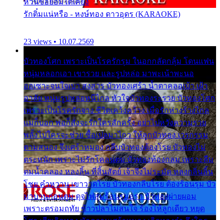
หวั่นขอยอมได้เคียง
รักติ๋มแน่หรือ - หงษ์ทอง ดาวอุดร (KARAOKE)
23 views • 10.07.2569
บัวทองโศก เพราะเป็นโรครักรุม ในอกกลัดกลุ้ม โดนแฟน
หนุ่มหลอกเอา เขารวย และรูปหล่อ มาพะเน้าพะนอ
ออเซาะจนใจเบา สงสาร บัวทองเศร้า น้ำตาคลอเบ้า เฝ้า
อาลัย หนุ่มรูปหล่อหนีไกล หัวใจบัวทองระรวย บัวทองโศก
เพราะเป็นโรครักจาง ชีวิตเคว้งคว้าง เมื่อรักห่างร้างไกล
แม่ก็บอก พ่อก็สั่งจะรักใครสักครั้ง อย่าไปหวังความรวย
พลั้งไปใครจะช่วย ซื้อเปลมาไกว ให้ลูกบัวทอง เวรกรรม
ตามสนอง จึงเศร้าหมอง กลีบบัวทองต้องโรย บัวทองไม่
ตระหนัก เพราะไม่รักโคลนตม บัวทองท้องกลม เพราะลืม
ตมน้ำคลอง หลงลิ้น ที่สิ้นสัตย์ เจ้าจึงไม่ระมัด หลงกลิ่นลิ้น
โชย คำหวาน เขาวาดโรย บัวทองกลีบโรย ต้องร้อนรุม บัว
มาบานก่อนตูม ดุจไฟสุมร้อนรุมอุรา บัวทองผ่ายผอม
เพราะตรอมฤทัย ข้าวปลาไม่สนใจ ร้องไห้ลูกเดียว หยุด