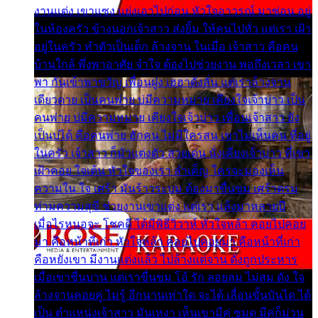
งานแต่ง เขาแซง แย่งเอาไปก่อน หัวใจอาวรณ์ มาซ่อน อยู่
ในห้องครัว ข้างนอกเจ้าสาว ส่งยิ้ม ให้คนไปทั่ว แต่เรา เฝ้า
อยู่ในครัว ทำตัวเป็นเด็ก ล้างจาน ในเมื่อ เจ้าสาว คือคน
บ้านใกล้ พึ่งพาอาศัย จำใจ ต้องไปช่วยงาน พอถึงเวลา เขา
พา กันเข้าพาขวัญ เพื่อนฝูง เฮฮาดังลั่น แต่เราล้างจาน
เดียวดาย เป็นคนพ่าย บ่มีความหมาย เคียงใจเจ้าบ่าว เป็น
คนพ่าย บ่มีความหมาย เคียงใจเจ้าบ่าว เพื่อนเจ้าสาว ยัง
เป็นบ่ได้ คือคนพ่าย ฮักคน ไม่มีใครสน เขาไม่เห็นคน ที่อยู่
ในครัว เจ้าสาว ก็มัวแต่งตัว สวยเด่น นั่งเคียงเจ้าบ่าว ที่เขา
เฝ้าคอย ใจเต้น หัวใจของเรา ลำเค็ญ ใครจะมองเห็น
ความใน ใจ เศร้า มันร้าวระบม ต้องมาขื่นขม เศร้าตรม
ท่ามความสุขี ช่วยงานเขาแต่ง แต่เรา แล้งมาหลายปี
เมื่อไรหนอจะ โชคดี ได้มีพิธีวิวาห์ หัวใจหล้า คอยไปคอย
มา คือหน้าที่เก่า หัวใจหล้า คอยไปคอยมา คือหน้าที่เก่า
คือหยังเขา มีงานแต่งแล้ว ไปล้างแต่จาน ดั่งถูกประหาร
เมื่อเขาชื่นบาน แต่เราขื่นขม โอ้ รัก ลอยลม ไม่สม ดัง ใจ
ล้างจานคอยคู่ ไม่รู้ อีกนานเท่าใด จะได้ เลื่อนขั้นบันได ได้
เป็น ตำแหน่งเจ้าสาว มันเหงา เห็นเขามีคู่ ซมดู มีคู่ก็ม่วน