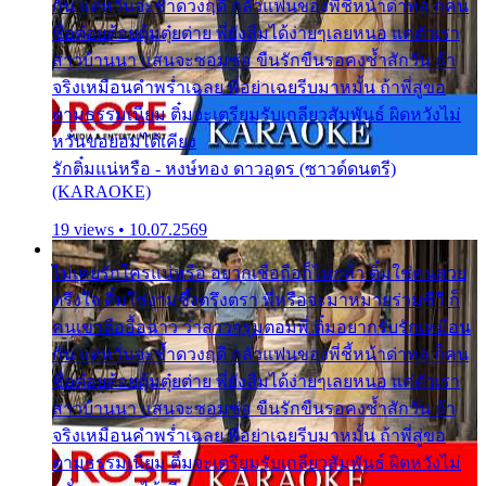
กัน แต่หวั่นจะช้ำดวงฤดี กลัวแฟนของพี่ชี้หน้าด่าทอ ก็คน
ชื่อต๋อยต้อยตุ้มตุ๋ยต่าย พี่ยังลืมได้ง่ายๆเลยหนอ แค่ตัวเรา
สาวบ้านนา แสนจะซอมซ่อ ขืนรักขืนรอคงช้ำสักวัน ถ้า
จริงเหมือนคำพร่ำเฉลย พี่อย่าเฉยรีบมาหมั้น ถ้าพี่สู่ขอ
ตามธรรมเนียม ติ๋มจะเตรียมรับเกลียวสัมพันธ์ ผิดหวังไม่
หวั่นขอยอมได้เคียง
รักติ๋มแน่หรือ - หงษ์ทอง ดาวอุดร (ซาวด์ดนตรี)
(KARAOKE)
19 views • 10.07.2569
ไม่เคยรักใครแน่หรือ อยากเชื่อถือก็ไม่กล้า ติ๋มใช่คนสวย
ตรึงใจ ติ๋มใช่งามซึ้งตรึงตรา พี่หรือจะมาหมายร่วมชีวี ก็
คนเขาลืออื้อฉาว ว่าสาวๆรุมตอมพี่ ติ๋มอยากรับรักเหมือน
กัน แต่หวั่นจะช้ำดวงฤดี กลัวแฟนของพี่ชี้หน้าด่าทอ ก็คน
ชื่อต๋อยต้อยตุ้มตุ๋ยต่าย พี่ยังลืมได้ง่ายๆเลยหนอ แค่ตัวเรา
สาวบ้านนา แสนจะซอมซ่อ ขืนรักขืนรอคงช้ำสักวัน ถ้า
จริงเหมือนคำพร่ำเฉลย พี่อย่าเฉยรีบมาหมั้น ถ้าพี่สู่ขอ
ตามธรรมเนียม ติ๋มจะเตรียมรับเกลียวสัมพันธ์ ผิดหวังไม่