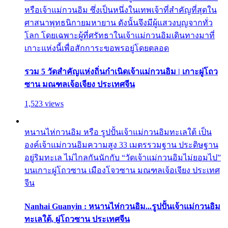
หรือเจ้าแม่กวนอิม ซึ่งเป็นหนึ่งในเทพเจ้าที่สำคัญที่สุดใน
ศาสนาพุทธนิกายมหายาน ดังนั้นจึงมีผู้แสวงบุญจากทั่ว
โลก โดยเฉพาะผู้ที่ศรัทธาในเจ้าแม่กวนอิมเดินทางมาที่
เกาะแห่งนี้เพื่อสักการะขอพรอยู่โดยตลอด
รวม 5 วัดสำคัญแห่งถิ่นกำเนิดเจ้าแม่กวนอิม | เกาะผู่โถว
ซาน มณฑลเจ้อเจียง ประเทศจีน
1,523 views
หนานไห่กวนอิม หรือ รูปปั้นเจ้าแม่กวนอิมทะเลใต้ เป็น
องค์เจ้าแม่กวนอิมความสูง 33 เมตรรวมฐาน ประดิษฐาน
อยู่ริมทะเล ไม่ไกลกันนักกับ “วัดเจ้าแม่กวนอิมไม่ยอมไป”
บนเกาะผู่โถวซาน เมืองโจวซาน มณฑลเจ้อเจียง ประเทศ
จีน
Nanhai Guanyin : หนานไห่กวนอิม...รูปปั้นเจ้าแม่กวนอิม
ทะเลใต้, ผู่โถวซาน ประเทศจีน