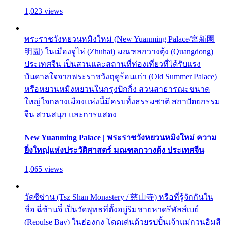
1,023 views
พระราชวังหยวนหมิงใหม่ (New Yuanming Palace/宮新園
明園) ในเมืองจูไห่ (Zhuhai) มณฑลกวางตุ้ง (Quangdong)
ประเทศจีน เป็นสวนและสถานที่ท่องเที่ยวที่ได้รับแรง
บันดาลใจจากพระราชวังฤดูร้อนเก่า (Old Summer Palace)
หรือหยวนหมิงหยวนในกรุงปักกิ่ง สวนสาธารณะขนาด
ใหญ่ใจกลางเมืองแห่งนี้มีครบทั้งธรรมชาติ สถาปัตยกรรม
จีน สวนสนุก และการแสดง
New Yuanming Palace | พระราชวังหยวนหมิงใหม่ ความ
ยิ่งใหญ่แห่งประวัติศาสตร์ มณฑลกวางตุ้ง ประเทศจีน
1,065 views
วัดซีซ่าน (Tsz Shan Monastery / 慈山寺) หรือที่รู้จักกันใน
ชื่อ ฉี่ซ้านจี๋ เป็นวัดพุทธที่ตั้งอยู่ริมชายหาดรีพัลส์เบย์
(Repulse Bay) ในฮ่องกง โดดเด่นด้วยรูปปั้นเจ้าแม่กวนอิมสี