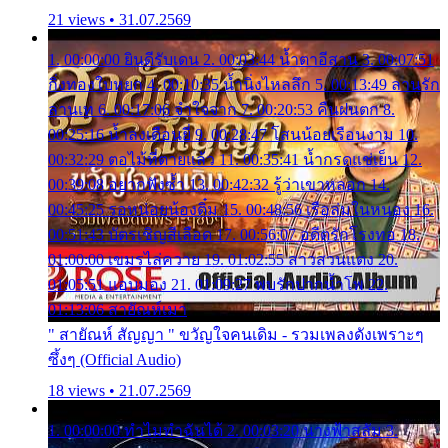
21 views • 31.07.2569
1. 00:00:00 ยินดีรับเดน 2. 00:03:44 น้ำตาอีสาน 3. 00:07:51
กิ่งทองใบหยก 4. 00:10:35 น้ำนิ่งไหลลึก 5. 00:13:49 ลานรัก
ลานเท 6. 00:17:06 จำใจจาก 7. 00:20:53 คืนฝนตก 8.
00:25:16 น้ำลงเดือนยี่ 9. 00:28:47 โสนน้อยเรือนงาม 10.
00:32:29 ตอไม้ที่ตายแล้ว 11. 00:35:41 น้ำกรดแช่เย็น 12.
00:39:08 อยากฟังซ้ำ 13. 00:42:32 รู้ว่าเขาหลอก 14.
00:45:25 รอหน่อยน้องติ๋ม 15. 00:48:56 เรือล่มในหนอง 16.
00:51:43 บัตรเชิญสีเลือด 17. 00:56:07 อดีตรักโรงทอ 18.
01:00:00 เขมรไล่ควาย 19. 01:02:55 สาวสวนแตง 20.
01:05:51 แอบมอง 21. 01:09:27 พบรักปากน้ำโพ 22.
01:13:06 สายัณห์เมา
" สายัณห์ สัญญา " ขวัญใจคนเดิม - รวมเพลงดังเพราะๆ
ซึ้งๆ (Official Audio)
18 views • 21.07.2569
1. 00:00:00 ทำไมทำฉันได้ 2. 00:03:20 นางฟ้าสลัม 3.