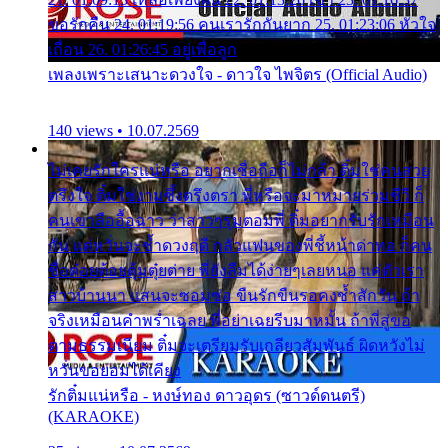
ขอรักคืน 24. 01:19:56 คนเรารักกันยาก 25. 01:23:06 หัวใจ
เถื่อน 26. 01:26:45 อยู่เพื่อลูก
เพลงเพราะเสนาะดวงใจ - ดาวใจ ไพจิตร (Official Audio)
140 views • 10.07.2569
ไม่เคยรักใครแน่หรือ อยากเชื่อถือก็ไม่กล้า ติ๋มใช่คนสวย
ตรึงใจ ติ๋มใช่งามซึ้งตรึงตรา พี่หรือจะมาหมายร่วมชีวี ก็
คนเขาลืออื้อฉาว ว่าสาวๆรุมตอมพี่ ติ๋มอยากรับรักเหมือน
กัน แต่หวั่นจะช้ำดวงฤดี กลัวแฟนของพี่ชี้หน้าด่าทอ ก็คน
ชื่อต๋อยต้อยตุ้มตุ๋ยต่าย พี่ยังลืมได้ง่ายๆเลยหนอ แค่ตัวเรา
สาวบ้านนา แสนจะซอมซ่อ ขืนรักขืนรอคงช้ำสักวัน ถ้า
จริงเหมือนคำพร่ำเฉลย พี่อย่าเฉยรีบมาหมั้น ถ้าพี่สู่ขอ
ตามธรรมเนียม ติ๋มจะเตรียมรับเกลียวสัมพันธ์ ผิดหวังไม่
หวั่นขอยอมได้เคียง
รักติ๋มแน่หรือ - หงษ์ทอง ดาวอุดร (ซาวด์ดนตรี)
(KARAOKE)