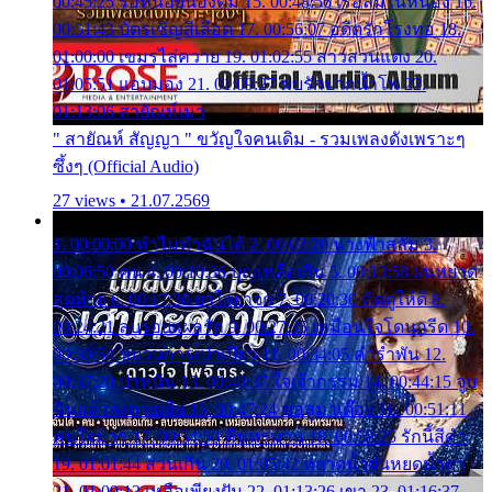
00:45:25 รอหน่อยน้องติ๋ม 15. 00:48:56 เรือล่มในหนอง 16.
00:51:43 บัตรเชิญสีเลือด 17. 00:56:07 อดีตรักโรงทอ 18.
01:00:00 เขมรไล่ควาย 19. 01:02:55 สาวสวนแตง 20.
01:05:51 แอบมอง 21. 01:09:27 พบรักปากน้ำโพ 22.
01:13:06 สายัณห์เมา
" สายัณห์ สัญญา " ขวัญใจคนเดิม - รวมเพลงดังเพราะๆ
ซึ้งๆ (Official Audio)
27 views • 21.07.2569
1. 00:00:00 ทำไมทำฉันได้ 2. 00:03:20 นางฟ้าสลัม 3.
00:06:50 คน 4. 00:10:36 บุญเหลือเกิน 5. 00:13:58 ฝนหยาด
สุดท้าย 6. 00:17:30 ยาใจยาจก 7. 00:20:30 คิดดูให้ดี 8.
00:24:21 ลบรอยแผลรัก 9. 00:27:35 เหมือนใจโดนกรีด 10.
00:30:54 ขบวนการเปาเปียว 11. 00:34:05 คำรำพัน 12.
00:37:20 ปาหนัน 13. 00:40:37 ใจเจ้ากรรม 14. 00:44:15 จูบ
ฉันแล้วจงตายเสีย 15. 00:47:24 ขอสูมาเต๊อะ 16. 00:51:11
คนใจมาร 17. 00:54:50 คืนทรมาน 18. 00:58:25 รักนี้สีดำ
19. 01:01:44 ส่วนเกิน 20. 01:05:42 หยาดน้ำฝนหยดน้ำตา
21. 01:09:13 เหลือเพียงฝัน 22. 01:13:26 เขา 23. 01:16:37