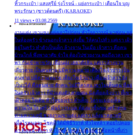
หิ้วกระเป๋า | แสงสุรีย์ รุ่งโรจน์ - แย่งกระเป๋า | เตือนใจ บุญ
พระรักษา (ซาวด์ดนตรี) (KARAOKE)
11 views • 03.08.2569
งานแต่ง เขาแซง แย่งเอาไปก่อน หัวใจอาวรณ์ มาซ่อน อยู่
ในห้องครัว ข้างนอกเจ้าสาว ส่งยิ้ม ให้คนไปทั่ว แต่เรา เฝ้า
อยู่ในครัว ทำตัวเป็นเด็ก ล้างจาน ในเมื่อ เจ้าสาว คือคน
บ้านใกล้ พึ่งพาอาศัย จำใจ ต้องไปช่วยงาน พอถึงเวลา เขา
พา กันเข้าพาขวัญ เพื่อนฝูง เฮฮาดังลั่น แต่เราล้างจาน
เดียวดาย เป็นคนพ่าย บ่มีความหมาย เคียงใจเจ้าบ่าว เป็น
คนพ่าย บ่มีความหมาย เคียงใจเจ้าบ่าว เพื่อนเจ้าสาว ยัง
เป็นบ่ได้ คือคนพ่าย ฮักคน ไม่มีใครสน เขาไม่เห็นคน ที่อยู่
ในครัว เจ้าสาว ก็มัวแต่งตัว สวยเด่น นั่งเคียงเจ้าบ่าว ที่เขา
เฝ้าคอย ใจเต้น หัวใจของเรา ลำเค็ญ ใครจะมองเห็น
ความใน ใจ เศร้า มันร้าวระบม ต้องมาขื่นขม เศร้าตรม
ท่ามความสุขี ช่วยงานเขาแต่ง แต่เรา แล้งมาหลายปี
เมื่อไรหนอจะ โชคดี ได้มีพิธีวิวาห์ หัวใจหล้า คอยไปคอย
มา คือหน้าที่เก่า หัวใจหล้า คอยไปคอยมา คือหน้าที่เก่า