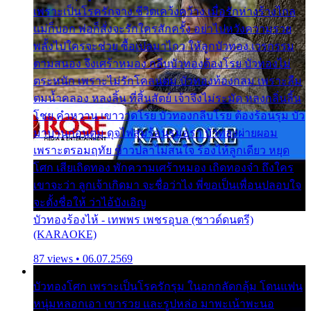
เพราะเป็นโรครักจาง ชีวิตเคว้งคว้าง เมื่อรักห่างร้างไกล
แม่ก็บอก พ่อก็สั่งจะรักใครสักครั้ง อย่าไปหวังความรวย
พลั้งไปใครจะช่วย ซื้อเปลมาไกว ให้ลูกบัวทอง เวรกรรม
ตามสนอง จึงเศร้าหมอง กลีบบัวทองต้องโรย บัวทองไม่
ตระหนัก เพราะไม่รักโคลนตม บัวทองท้องกลม เพราะลืม
ตมน้ำคลอง หลงลิ้น ที่สิ้นสัตย์ เจ้าจึงไม่ระมัด หลงกลิ่นลิ้น
โชย คำหวาน เขาวาดโรย บัวทองกลีบโรย ต้องร้อนรุม บัว
มาบานก่อนตูม ดุจไฟสุมร้อนรุมอุรา บัวทองผ่ายผอม
เพราะตรอมฤทัย ข้าวปลาไม่สนใจ ร้องไห้ลูกเดียว หยุด
โศก เสียเถิดทอง พักความเศร้าหมอง เถิดทองจ๋า ถึงใคร
เขาจะว่า ลูกเจ้าเกิดมา จะชื่อว่าไง พี่ขอเป็นเพื่อนปลอบใจ
จะตั้งชื่อให้ ว่าไอ้บังเอิญ
บัวทองร้องไห้ - เทพพร เพชรอุบล (ซาวด์ดนตรี)
(KARAOKE)
87 views • 06.07.2569
บัวทองโศก เพราะเป็นโรครักรุม ในอกกลัดกลุ้ม โดนแฟน
หนุ่มหลอกเอา เขารวย และรูปหล่อ มาพะเน้าพะนอ