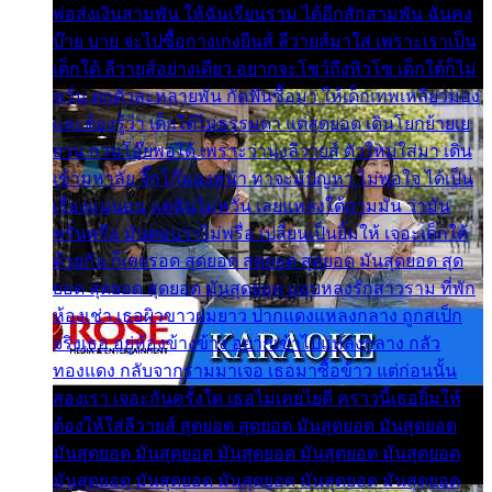
พ่อส่งเงินสามพัน ให้ฉันเรียนราม ได้อีกสักสามพัน ฉันคง
บ๊าย บาย จะไปซื้อกางเกงยีนส์ ลีวายส์มาใส่ เพราะเราเป็น
เด็กใต้ ลีวายส์อย่างเดียว อยากจะโชว์ถึงหิวโซ เด็กใต้ก็ไม่
หวั่น ตกตัวละหลายพัน กัดฟันซื้อมา ให้เด็กเทพเหลียวมอง
และต้องรู้ว่า เด็กใต้ไม่ธรรมดา แต่สุดยอด เดินโยกย้ายเย
ยวน กวนโอ๊ยพอได้ เพราะว่านุ่งลีวายส์ ตัวใหม่ใส่มา เดิน
เข้ามหาลัย จิ๊กโก๊มองหน้า ท่าจะมีปัญหา ไม่พอใจ ได้เป็น
เรื่องแน่นอน แต่ฉันไม่หวั่น เลยแหลงใต้ถามมัน ว่ามัน
พรั่นพรือ มันตอบว่าไม่พรื่อ เปลี่ยนเป็นยิ้มให้ เจอะเด็กใต้
ด้วยกัน ก็เลยรอด สุดยอด สุดยอด สุดยอด มันสุดยอด สุด
ยอด สุดยอด สุดยอด มันสุดยอด แอบหลงรักสาวราม ที่พัก
ห้องเช่า เธอผิวขาวผมยาว ปากแดงแหลงกลาง ถูกสเป็ก
จริงเธอ อยู่ห้องข้างข้าง อยากเข้าไปแหลงกลาง กลัว
ทองแดง กลับจากรามมาเจอ เธอมาซื้อข้าว แต่ก่อนนั้น
สองเรา เจอะกันครั้งใด เธอไม่เคยไยดี คราวนี้เธอยิ้มให้
ต้องให้ใส่ลีวายส์ สุดยอด สุดยอด มันสุดยอด มันสุดยอด
มันสุดยอด มันสุดยอด มันสุดยอด มันสุดยอด มันสุดยอด
มันสุดยอด มันสุดยอด มันสุดยอด มันสุดยอด มันสุดยอด