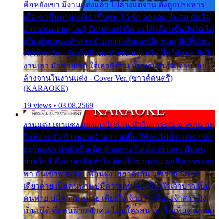
คือหยังเขา มีงานแต่งแล้ว ไปล้างแต่จาน ดั่งถูกประหาร
เมื่อเขาชื่นบาน แต่เราขื่นขม โอ้ รัก ลอยลม ไม่สม ดัง ใจ
ล้างจานคอยคู่ ไม่รู้ อีกนานเท่าใด จะได้ เลื่อนขั้นบันได ได้
เป็น ตำแหน่งเจ้าสาว มันเหงา เห็นเขามีคู่ ซมดู มีคู่ก็ม่วน
เข้าพาขวัญ เสียงโห่ตึงตึง มันซึ้ง อยู่แก่ใจ มื้อใด๋หนอ สิเป็น
งานเฮา มัวซอยเขา ใจเฮาซิด้าน มันทรมาน จับจาน เอย…
ล้างจานในงานแต่ง - Cover Ver. (ซาวด์ดนตรี)
(KARAOKE)
19 views • 03.08.2569
งานแต่ง เขาแซง แย่งเอาไปก่อน หัวใจอาวรณ์ มาซ่อน อยู่
ในห้องครัว ข้างนอกเจ้าสาว ส่งยิ้ม ให้คนไปทั่ว แต่เรา เฝ้า
อยู่ในครัว ทำตัวเป็นเด็ก ล้างจาน ในเมื่อ เจ้าสาว คือคน
บ้านใกล้ พึ่งพาอาศัย จำใจ ต้องไปช่วยงาน พอถึงเวลา เขา
พา กันเข้าพาขวัญ เพื่อนฝูง เฮฮาดังลั่น แต่เราล้างจาน
เดียวดาย เป็นคนพ่าย บ่มีความหมาย เคียงใจเจ้าบ่าว เป็น
คนพ่าย บ่มีความหมาย เคียงใจเจ้าบ่าว เพื่อนเจ้าสาว ยัง
เป็นบ่ได้ คือคนพ่าย ฮักคน ไม่มีใครสน เขาไม่เห็นคน ที่อยู่