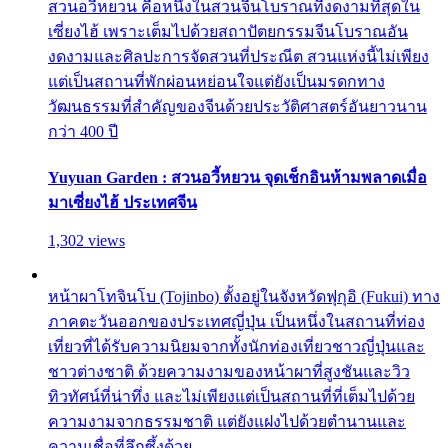
สวนอวี้หยวน คือหนึ่งในสวนจีนโบราณที่งดงามที่สุดใน
เซี่ยงไฮ้ เพราะเต็มไปด้วยสถาปัตยกรรมจีนโบราณอัน
งดงามและศิลปะการจัดสวนที่ประณีต สวนแห่งนี้ไม่เพียง
แต่เป็นสถานที่พักผ่อนหย่อนใจแต่ยังเป็นมรดกทาง
วัฒนธรรมที่สำคัญของจีนด้วยประวัติศาสตร์อันยาวนาน
กว่า 400 ปี
Yuyuan Garden : สวนอวี้หยวน จุดเช็กอินห้ามพลาดเมื่อ
มาเซี่ยงไฮ้ ประเทศจีน
1,302 views
หน้าผาโทจินโบ (Tojinbo) ตั้งอยู่ในจังหวัดฟุกุอิ (Fukui) ทาง
ภาคตะวันออกของประเทศญี่ปุ่น เป็นหนึ่งในสถานที่ท่อง
เที่ยวที่ได้รับความนิยมจากทั้งนักท่องเที่ยวชาวญี่ปุ่นและ
ชาวต่างชาติ ด้วยความงามของหน้าผาที่สูงชันและวิว
ทิวทัศน์ที่น่าทึ่ง และไม่เพียงแต่เป็นสถานที่ที่เต็มไปด้วย
ความงามจากธรรมชาติ แต่ยังแฝงไปด้วยตำนานและ
ความเชื่อที่ลึกซึ้งด้วย