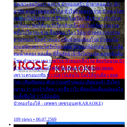
ออเซาะจนใจเบา สงสาร บัวทองเศร้า น้ำตาคลอเบ้า เฝ้า
อาลัย หนุ่มรูปหล่อหนีไกล หัวใจบัวทองระรวย บัวทองโศก
เพราะเป็นโรครักจาง ชีวิตเคว้งคว้าง เมื่อรักห่างร้างไกล
แม่ก็บอก พ่อก็สั่งจะรักใครสักครั้ง อย่าไปหวังความรวย
พลั้งไปใครจะช่วย ซื้อเปลมาไกว ให้ลูกบัวทอง เวรกรรม
ตามสนอง จึงเศร้าหมอง กลีบบัวทองต้องโรย บัวทองไม่
ตระหนัก เพราะไม่รักโคลนตม บัวทองท้องกลม เพราะลืม
ตมน้ำคลอง หลงลิ้น ที่สิ้นสัตย์ เจ้าจึงไม่ระมัด หลงกลิ่นลิ้น
โชย คำหวาน เขาวาดโรย บัวทองกลีบโรย ต้องร้อนรุม บัว
มาบานก่อนตูม ดุจไฟสุมร้อนรุมอุรา บัวทองผ่ายผอม
เพราะตรอมฤทัย ข้าวปลาไม่สนใจ ร้องไห้ลูกเดียว หยุด
โศก เสียเถิดทอง พักความเศร้าหมอง เถิดทองจ๋า ถึงใคร
เขาจะว่า ลูกเจ้าเกิดมา จะชื่อว่าไง พี่ขอเป็นเพื่อนปลอบใจ
จะตั้งชื่อให้ ว่าไอ้บังเอิญ
บัวทองร้องไห้ - เทพพร เพชรอุบล(KARAOKE)
109 views • 06.07.2569