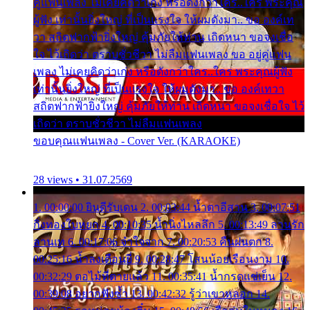
คู่แฟนเพลง ไม่เคยคิดว่าเก่ง หรือดังกว่าใคร..ใคร พระคุณ
ผู้ฟัง เท่านั้นยิ่งใหญ่ ที่เป็นแรงใจ ให้ผมดังมา.. ขอ องค์เท
วา สถิตฟากฟ้ายิ่งใหญ่ คุ้มภัยให้ท่าน เถิดหนา ขอจงเชื่อ
ใจ ไว้เถิดว่า ตราบชั่วชีวา ไม่ลืมแฟนเพลง ขอ อยู่คู่แฟน
เพลง ไม่เคยคิดว่าเก่ง หรือดังกว่าใคร..ใคร พระคุณผู้ฟัง
เท่านั้นยิ่งใหญ่ ที่เป็นแรงใจ ให้ผมดังมา.. ขอ องค์เทวา
สถิตฟากฟ้ายิ่งใหญ่ คุ้มภัยให้ท่าน เถิดหนา ขอจงเชื่อใจ ไว้
เถิดว่า ตราบชั่วชีวา ไม่ลืมแฟนเพลง
ขอบคุณแฟนเพลง - Cover Ver. (KARAOKE)
28 views • 31.07.2569
1. 00:00:00 ยินดีรับเดน 2. 00:03:44 น้ำตาอีสาน 3. 00:07:51
กิ่งทองใบหยก 4. 00:10:35 น้ำนิ่งไหลลึก 5. 00:13:49 ลานรัก
ลานเท 6. 00:17:06 จำใจจาก 7. 00:20:53 คืนฝนตก 8.
00:25:16 น้ำลงเดือนยี่ 9. 00:28:47 โสนน้อยเรือนงาม 10.
00:32:29 ตอไม้ที่ตายแล้ว 11. 00:35:41 น้ำกรดแช่เย็น 12.
00:39:08 อยากฟังซ้ำ 13. 00:42:32 รู้ว่าเขาหลอก 14.