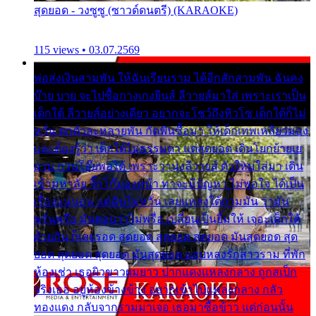
สุดยอด - วงซูซู (ซาวด์ดนตรี) (KARAOKE)
115 views • 03.07.2569
พ่อส่งเงินสามพัน ให้ฉันเรียนราม ได้อีกสักสามพัน ฉันคง
บ๊าย บาย จะไปซื้อกางเกงยีนส์ ลีวายส์มาใส่ เพราะเราเป็น
เด็กใต้ ลีวายส์อย่างเดียว อยากจะโชว์ถึงหิวโซ เด็กใต้ก็ไม่
หวั่น ตกตัวละหลายพัน กัดฟันซื้อมา ให้เด็กเทพเหลียวมอง
และต้องรู้ว่า เด็กใต้ไม่ธรรมดา แต่สุดยอด เดินโยกย้ายเย
ยวน กวนโอ๊ยพอได้ เพราะว่านุ่งลีวายส์ ตัวใหม่ใส่มา เดิน
เข้ามหาลัย จิ๊กโก๊มองหน้า ท่าจะมีปัญหา ไม่พอใจ ได้เป็น
เรื่องแน่นอน แต่ฉันไม่หวั่น เลยแหลงใต้ถามมัน ว่ามัน
พรั่นพรือ มันตอบว่าไม่พรื่อ เปลี่ยนเป็นยิ้มให้ เจอะเด็กใต้
ด้วยกัน ก็เลยรอด สุดยอด สุดยอด สุดยอด มันสุดยอด สุด
ยอด สุดยอด สุดยอด มันสุดยอด แอบหลงรักสาวราม ที่พัก
ห้องเช่า เธอผิวขาวผมยาว ปากแดงแหลงกลาง ถูกสเป็ก
จริงเธอ อยู่ห้องข้างข้าง อยากเข้าไปแหลงกลาง กลัว
ทองแดง กลับจากรามมาเจอ เธอมาซื้อข้าว แต่ก่อนนั้น