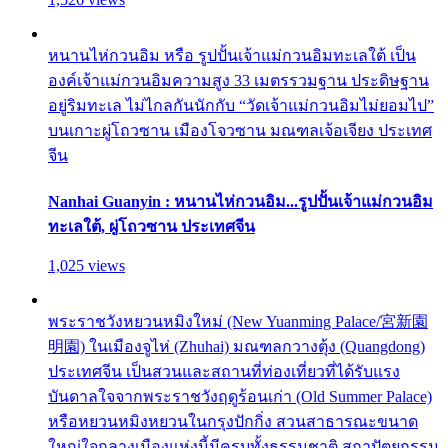
หนานไห่กวนอิม หรือ รูปปั้นเจ้าแม่กวนอิมทะเลใต้ เป็น
องค์เจ้าแม่กวนอิมความสูง 33 เมตรรวมฐาน ประดิษฐาน
อยู่ริมทะเล ไม่ไกลกันนักกับ “วัดเจ้าแม่กวนอิมไม่ยอมไป”
บนเกาะผู่โถวซาน เมืองโจวซาน มณฑลเจ้อเจียง ประเทศ
จีน
Nanhai Guanyin : หนานไห่กวนอิม...รูปปั้นเจ้าแม่กวนอิม
ทะเลใต้, ผู่โถวซาน ประเทศจีน
1,025 views
พระราชวังหยวนหมิงใหม่ (New Yuanming Palace/宮新園
明園) ในเมืองจูไห่ (Zhuhai) มณฑลกวางตุ้ง (Quangdong)
ประเทศจีน เป็นสวนและสถานที่ท่องเที่ยวที่ได้รับแรง
บันดาลใจจากพระราชวังฤดูร้อนเก่า (Old Summer Palace)
หรือหยวนหมิงหยวนในกรุงปักกิ่ง สวนสาธารณะขนาด
ใหญ่ใจกลางเมืองแห่งนี้มีครบทั้งธรรมชาติ สถาปัตยกรรม