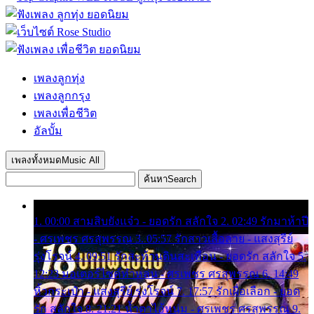
เพลงลูกทุ่ง
เพลงลูกกรุง
เพลงเพื่อชีวิต
อัลบั้ม
เพลงทั้งหมด
Music All
ค้นหา
Search
1. 00:00 สามสิบยังแจ๋ว - ยอดรัก สลักใจ 2. 02:49 รักมาห้าปี
- ศรเพชร ศรสุพรรณ 3. 05:57 รักสาวเสื้อลาย - แสงสุรีย์
รุ่งโรจน์ 4. 09:51 รักสะท้านดินสะเทือน - ยอดรัก สลักใจ 5.
12:23 มอเตอร์ไซค์ทำหล่น - ศรเพชร ศรสุพรรณ 6. 14:49
หิ้วกระเป๋า - แสงสุรีย์ รุ่งโรจน์ 7. 17:57 รักเผื่อเลือก - ยอด
รัก สลักใจ 8. 21:21 น้ำตาไอ้หนุ่ม - ศรเพชร ศรสุพรรณ 9.