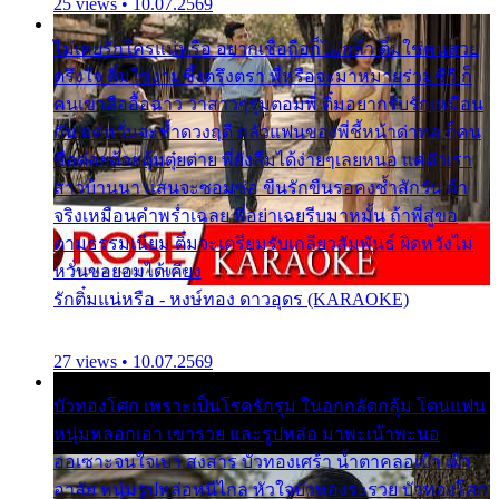
25 views • 10.07.2569
ไม่เคยรักใครแน่หรือ อยากเชื่อถือก็ไม่กล้า ติ๋มใช่คนสวย
ตรึงใจ ติ๋มใช่งามซึ้งตรึงตรา พี่หรือจะมาหมายร่วมชีวี ก็
คนเขาลืออื้อฉาว ว่าสาวๆรุมตอมพี่ ติ๋มอยากรับรักเหมือน
กัน แต่หวั่นจะช้ำดวงฤดี กลัวแฟนของพี่ชี้หน้าด่าทอ ก็คน
ชื่อต๋อยต้อยตุ้มตุ๋ยต่าย พี่ยังลืมได้ง่ายๆเลยหนอ แค่ตัวเรา
สาวบ้านนา แสนจะซอมซ่อ ขืนรักขืนรอคงช้ำสักวัน ถ้า
จริงเหมือนคำพร่ำเฉลย พี่อย่าเฉยรีบมาหมั้น ถ้าพี่สู่ขอ
ตามธรรมเนียม ติ๋มจะเตรียมรับเกลียวสัมพันธ์ ผิดหวังไม่
หวั่นขอยอมได้เคียง
รักติ๋มแน่หรือ - หงษ์ทอง ดาวอุดร (KARAOKE)
27 views • 10.07.2569
บัวทองโศก เพราะเป็นโรครักรุม ในอกกลัดกลุ้ม โดนแฟน
หนุ่มหลอกเอา เขารวย และรูปหล่อ มาพะเน้าพะนอ
ออเซาะจนใจเบา สงสาร บัวทองเศร้า น้ำตาคลอเบ้า เฝ้า
อาลัย หนุ่มรูปหล่อหนีไกล หัวใจบัวทองระรวย บัวทองโศก