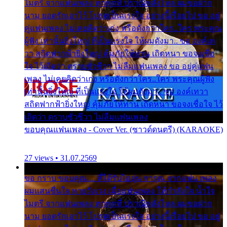
ไมตรี จากแฟนเพลง ทุกทุกที่ ปราณีหลั่งไหล ผมขอฝาก
นาม ยอดรักเอาไว้ โปรดเป็นแรงใจ อย่างนี้เรื่อยไป ขอ อยู่
คู่แฟนเพลง ไม่เคยคิดว่าเก่ง หรือดังกว่าใคร..ใคร พระคุณ
ผู้ฟัง เท่านั้นยิ่งใหญ่ ที่เป็นแรงใจ ให้ผมดังมา.. ขอ องค์เท
วา สถิตฟากฟ้ายิ่งใหญ่ คุ้มภัยให้ท่าน เถิดหนา ขอจงเชื่อ
ใจ ไว้เถิดว่า ตราบชั่วชีวา ไม่ลืมแฟนเพลง ขอ อยู่คู่แฟน
เพลง ไม่เคยคิดว่าเก่ง หรือดังกว่าใคร..ใคร พระคุณผู้ฟัง
เท่านั้นยิ่งใหญ่ ที่เป็นแรงใจ ให้ผมดังมา.. ขอ องค์เทวา
สถิตฟากฟ้ายิ่งใหญ่ คุ้มภัยให้ท่าน เถิดหนา ขอจงเชื่อใจ ไว้
เถิดว่า ตราบชั่วชีวา ไม่ลืมแฟนเพลง
ขอบคุณแฟนเพลง - Cover Ver. (ซาวด์ดนตรี) (KARAOKE)
27 views • 31.07.2569
ขอ กราบ ขอบคุณ.... ที่ได้รับไออุ่น การุณ จากแฟน เพลง
ผมแสนชื่นใจ หายวังเวง เมื่อแฟนเพลง ให้กำลังใจ น้ำใจ
ไมตรี จากแฟนเพลง ทุกทุกที่ ปราณีหลั่งไหล ผมขอฝาก
นาม ยอดรักเอาไว้ โปรดเป็นแรงใจ อย่างนี้เรื่อยไป ขอ อยู่