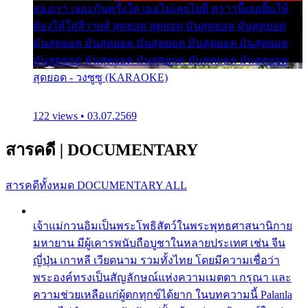
สองเรา เจอะกันครั้งใด เธอไม่เคยไยดี คราวนี้เธอยิ้มให้
ต้องให้ใส่ลีวายส์ สุดยอด สุดยอด มันสุดยอด มันสุดยอด
มันสุดยอด มันสุดยอด มันสุดยอด มันสุดยอด มันสุดยอด
มันสุดยอด มันสุดยอด มันสุดยอด มันสุดยอด มันสุดยอด
สุดยอด - วงซูซู (KARAOKE)
122 views • 03.07.2569
สารคดี
|
DOCUMENTARY
สารคดีทั้งหมด
DOCUMENTARY ALL
เจ้าแม่กวนอิมเป็นพระโพธิสัตว์ในพระพุทธศาสนานิกาย
มหายาน มีผู้เคารพนับถือบูชาในหลายประเทศ เช่น จีน
ญี่ปุ่น เกาหลี เวียดนาม รวมทั้งไทย โดยมีความเชื่อว่า
พระองค์ทรงเป็นสัญลักษณ์แห่งความเมตตา กรุณา และ
ความช่วยเหลือแก่ผู้ตกทุกข์ได้ยาก ในบทความนี้ Palanla