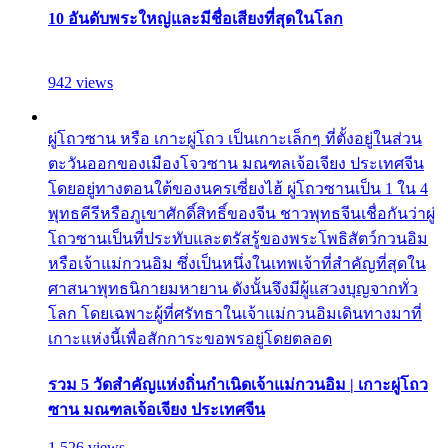
10 อันดับพระใหญ่และมีชื่อเสียงที่สุดในโลก
942 views
ผู่โถวซาน หรือ เกาะผู่โถว เป็นเกาะเล็กๆ ที่ตั้งอยู่ในส่วน
ตะวันออกของเมืองโจวซาน มณฑลเจ้อเจียง ประเทศจีน
โดยอยู่ทางตอนใต้ของนครเซี่ยงไฮ้ ผู่โถวซานเป็น 1 ใน 4
พุทธคีรีหรือภูเขาศักดิ์สิทธิ์ของจีน ชาวพุทธจีนเชื่อกันว่าผู่
โถวซานเป็นที่ประทับและตรัสรู้ของพระโพธิสัตว์กวนอิม
หรือเจ้าแม่กวนอิม ซึ่งเป็นหนึ่งในเทพเจ้าที่สำคัญที่สุดใน
ศาสนาพุทธนิกายมหายาน ดังนั้นจึงมีผู้แสวงบุญจากทั่ว
โลก โดยเฉพาะผู้ที่ศรัทธาในเจ้าแม่กวนอิมเดินทางมาที่
เกาะแห่งนี้เพื่อสักการะขอพรอยู่โดยตลอด
รวม 5 วัดสำคัญแห่งถิ่นกำเนิดเจ้าแม่กวนอิม | เกาะผู่โถว
ซาน มณฑลเจ้อเจียง ประเทศจีน
1,526 views