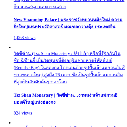
จีน สวนสนุก และการแสดง
New Yuanming Palace | พระราชวังหยวนหมิงใหม่ ความ
ยิ่งใหญ่แห่งประวัติศาสตร์ มณฑลกวางตุ้ง ประเทศจีน
1,068 views
วัดซีซ่าน (Tsz Shan Monastery / 慈山寺) หรือที่รู้จักกันใน
ชื่อ ฉี่ซ้านจี๋ เป็นวัดพุทธที่ตั้งอยู่ริมชายหาดรีพัลส์เบย์
(Repulse Bay) ในฮ่องกง โดดเด่นด้วยรูปปั้นเจ้าแม่กวนอิมสี
ขาวขนาดใหญ่ สูงถึง 76 เมตร ซึ่งเป็นรูปปั้นเจ้าแม่กวนอิม
ที่สูงเป็นอันดับต้นๆ ของโลก
Tsz Shan Monastery | วัดซีซ่าน…งามสง่าเจ้าแม่กวนอิ
มองค์ใหญ่แห่งฮ่องกง
824 views