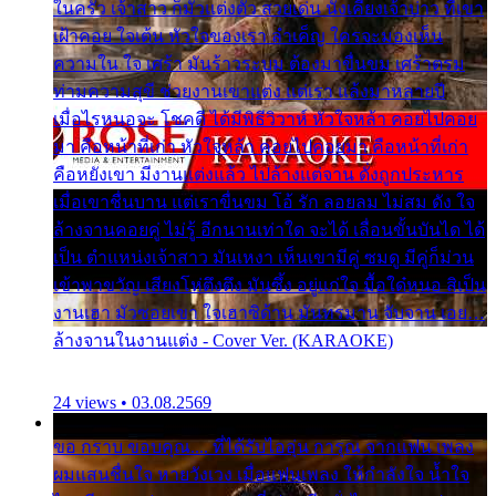
ในครัว เจ้าสาว ก็มัวแต่งตัว สวยเด่น นั่งเคียงเจ้าบ่าว ที่เขา
เฝ้าคอย ใจเต้น หัวใจของเรา ลำเค็ญ ใครจะมองเห็น
ความใน ใจ เศร้า มันร้าวระบม ต้องมาขื่นขม เศร้าตรม
ท่ามความสุขี ช่วยงานเขาแต่ง แต่เรา แล้งมาหลายปี
เมื่อไรหนอจะ โชคดี ได้มีพิธีวิวาห์ หัวใจหล้า คอยไปคอย
มา คือหน้าที่เก่า หัวใจหล้า คอยไปคอยมา คือหน้าที่เก่า
คือหยังเขา มีงานแต่งแล้ว ไปล้างแต่จาน ดั่งถูกประหาร
เมื่อเขาชื่นบาน แต่เราขื่นขม โอ้ รัก ลอยลม ไม่สม ดัง ใจ
ล้างจานคอยคู่ ไม่รู้ อีกนานเท่าใด จะได้ เลื่อนขั้นบันได ได้
เป็น ตำแหน่งเจ้าสาว มันเหงา เห็นเขามีคู่ ซมดู มีคู่ก็ม่วน
เข้าพาขวัญ เสียงโห่ตึงตึง มันซึ้ง อยู่แก่ใจ มื้อใด๋หนอ สิเป็น
งานเฮา มัวซอยเขา ใจเฮาซิด้าน มันทรมาน จับจาน เอย…
ล้างจานในงานแต่ง - Cover Ver. (KARAOKE)
24 views • 03.08.2569
ขอ กราบ ขอบคุณ.... ที่ได้รับไออุ่น การุณ จากแฟน เพลง
ผมแสนชื่นใจ หายวังเวง เมื่อแฟนเพลง ให้กำลังใจ น้ำใจ