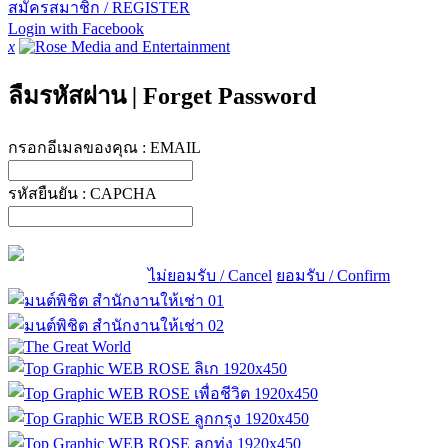
สมัครสมาชิก / REGISTER
Login with Facebook
x
ลืมรหัสผ่าน
|
Forget Password
กรอกอีเมลของคุณ :
EMAIL
รหัสยืนยัน :
CAPCHA
ไม่ยอมรับ / Cancel
ยอมรับ / Confirm