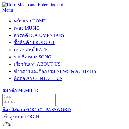
Menu
หน้าแรก
HOME
เพลง
MUSIC
สารคดี
DOCUMENTARY
ซื้อสินค้า
PRODUCT
ค่าลิขสิทธิ์
RATE
รายชื่อเพลง
SONG
เกี่ยวกับเรา
ABOUT US
ข่าวสารและกิจกรรม
NEWS & ACTIVITY
ติดต่อเรา
CONTACT US
สมาชิก
MEMBER
ลืมรหัสผ่าน
FORGOT PASSWORD
เข้าสู่ระบบ
LOGIN
หรือ