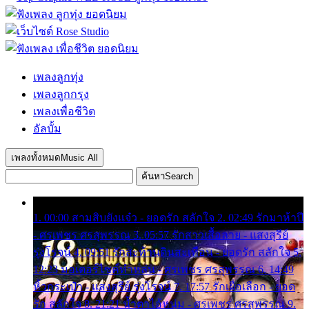
เพลงลูกทุ่ง
เพลงลูกกรุง
เพลงเพื่อชีวิต
อัลบั้ม
เพลงทั้งหมด
Music All
ค้นหา
Search
1. 00:00 สามสิบยังแจ๋ว - ยอดรัก สลักใจ 2. 02:49 รักมาห้าปี
- ศรเพชร ศรสุพรรณ 3. 05:57 รักสาวเสื้อลาย - แสงสุรีย์
รุ่งโรจน์ 4. 09:51 รักสะท้านดินสะเทือน - ยอดรัก สลักใจ 5.
12:23 มอเตอร์ไซค์ทำหล่น - ศรเพชร ศรสุพรรณ 6. 14:49
หิ้วกระเป๋า - แสงสุรีย์ รุ่งโรจน์ 7. 17:57 รักเผื่อเลือก - ยอด
รัก สลักใจ 8. 21:21 น้ำตาไอ้หนุ่ม - ศรเพชร ศรสุพรรณ 9.