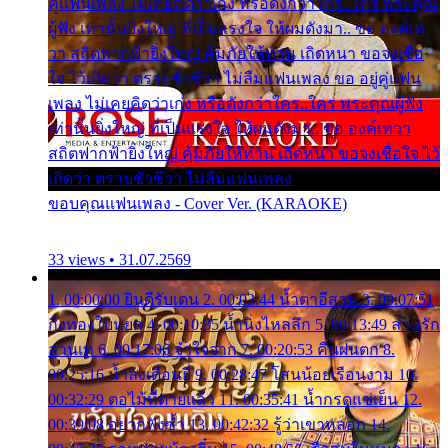
คู่แฟนเพลง ไม่เคยคิดว่าเก่ง หรือดังกว่าใคร..ใคร พระคุณ
ผู้ฟัง เท่านั้นยิ่งใหญ่ ที่เป็นแรงใจ ให้ผมดังมา.. ขอ องค์เท
วา สถิตฟากฟ้ายิ่งใหญ่ คุ้มภัยให้ท่าน เถิดหนา ขอจงเชื่อ
ใจ ไว้เถิดว่า ตราบชั่วชีวา ไม่ลืมแฟนเพลง ขอ อยู่คู่แฟน
เพลง ไม่เคยคิดว่าเก่ง หรือดังกว่าใคร..ใคร พระคุณผู้ฟัง
เท่านั้นยิ่งใหญ่ ที่เป็นแรงใจ ให้ผมดังมา.. ขอ องค์เทวา
สถิตฟากฟ้ายิ่งใหญ่ คุ้มภัยให้ท่าน เถิดหนา ขอจงเชื่อใจ ไว้
เถิดว่า ตราบชั่วชีวา ไม่ลืมแฟนเพลง
ขอบคุณแฟนเพลง - Cover Ver. (KARAOKE)
33 views • 31.07.2569
1. 00:00:00 ยินดีรับเดน 2. 00:03:44 น้ำตาอีสาน 3. 00:07:51
กิ่งทองใบหยก 4. 00:10:35 น้ำนิ่งไหลลึก 5. 00:13:49 ลานรัก
ลานเท 6. 00:17:06 จำใจจาก 7. 00:20:53 คืนฝนตก 8.
00:25:16 น้ำลงเดือนยี่ 9. 00:28:47 โสนน้อยเรือนงาม 10.
00:32:29 ตอไม้ที่ตายแล้ว 11. 00:35:41 น้ำกรดแช่เย็น 12.
00:39:08 อยากฟังซ้ำ 13. 00:42:32 รู้ว่าเขาหลอก 14.