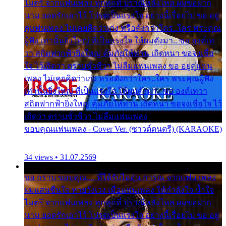
ไมตรี จากแฟนเพลง ทุกทุกที่ ปราณีหลั่งไหล ผมขอฝาก
นาม ยอดรักเอาไว้ โปรดเป็นแรงใจ อย่างนี้เรื่อยไป ขอ อยู่
คู่แฟนเพลง ไม่เคยคิดว่าเก่ง หรือดังกว่าใคร..ใคร พระคุณ
ผู้ฟัง เท่านั้นยิ่งใหญ่ ที่เป็นแรงใจ ให้ผมดังมา.. ขอ องค์เท
วา สถิตฟากฟ้ายิ่งใหญ่ คุ้มภัยให้ท่าน เถิดหนา ขอจงเชื่อ
ใจ ไว้เถิดว่า ตราบชั่วชีวา ไม่ลืมแฟนเพลง ขอ อยู่คู่แฟน
เพลง ไม่เคยคิดว่าเก่ง หรือดังกว่าใคร..ใคร พระคุณผู้ฟัง
เท่านั้นยิ่งใหญ่ ที่เป็นแรงใจ ให้ผมดังมา.. ขอ องค์เทวา
สถิตฟากฟ้ายิ่งใหญ่ คุ้มภัยให้ท่าน เถิดหนา ขอจงเชื่อใจ ไว้
เถิดว่า ตราบชั่วชีวา ไม่ลืมแฟนเพลง
ขอบคุณแฟนเพลง - Cover Ver. (ซาวด์ดนตรี) (KARAOKE)
34 views • 31.07.2569
ขอ กราบ ขอบคุณ.... ที่ได้รับไออุ่น การุณ จากแฟน เพลง
ผมแสนชื่นใจ หายวังเวง เมื่อแฟนเพลง ให้กำลังใจ น้ำใจ
ไมตรี จากแฟนเพลง ทุกทุกที่ ปราณีหลั่งไหล ผมขอฝาก
นาม ยอดรักเอาไว้ โปรดเป็นแรงใจ อย่างนี้เรื่อยไป ขอ อยู่