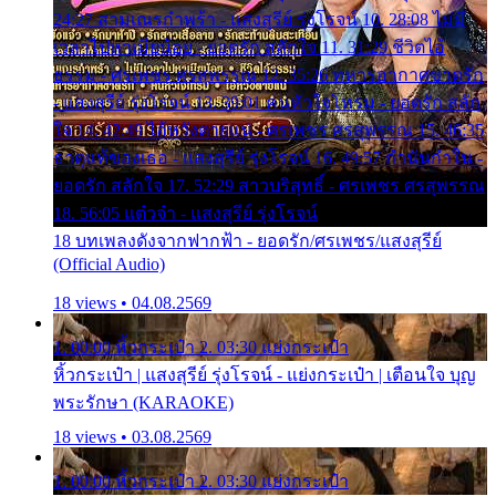
24:27 สามเณรกำพร้า - แสงสุรีย์ รุ่งโรจน์ 10. 28:08 ไม่มี
เวลาไปหาเมียน้อย - ยอดรัก สลักใจ 11. 31:29 ชีวิตไอ้
ธรรม - ศรเพชร ศรสุพรรณ 12. 35:26 ทหารอากาศขาดรัก
- แสงสุรีย์ รุ่งโรจน์ 13. 39:01 คนหัวใจโทรม - ยอดรัก สลัก
ใจ 14. 42:49 ไอ้หวังตายแน่ - ศรเพชร ศรสุพรรณ 15. 46:35
ธาตุแท้ของเธอ - แสงสุรีย์ รุ่งโรจน์ 16. 49:57 กำนันกำใน -
ยอดรัก สลักใจ 17. 52:29 สาวบริสุทธิ์ - ศรเพชร ศรสุพรรณ
18. 56:05 แต๋วจ๋า - แสงสุรีย์ รุ่งโรจน์
18 บทเพลงดังจากฟากฟ้า - ยอดรัก/ศรเพชร/แสงสุรีย์
(Official Audio)
18 views • 04.08.2569
1. 00:00 หิ้วกระเป๋า 2. 03:30 แย่งกระเป๋า
หิ้วกระเป๋า | แสงสุรีย์ รุ่งโรจน์ - แย่งกระเป๋า | เตือนใจ บุญ
พระรักษา (KARAOKE)
18 views • 03.08.2569
1. 00:00 หิ้วกระเป๋า 2. 03:30 แย่งกระเป๋า