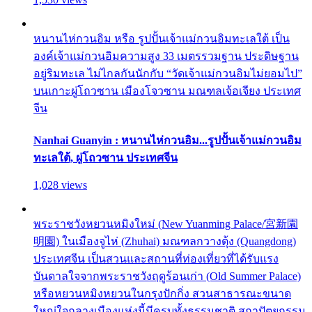
หนานไห่กวนอิม หรือ รูปปั้นเจ้าแม่กวนอิมทะเลใต้ เป็น
องค์เจ้าแม่กวนอิมความสูง 33 เมตรรวมฐาน ประดิษฐาน
อยู่ริมทะเล ไม่ไกลกันนักกับ “วัดเจ้าแม่กวนอิมไม่ยอมไป”
บนเกาะผู่โถวซาน เมืองโจวซาน มณฑลเจ้อเจียง ประเทศ
จีน
Nanhai Guanyin : หนานไห่กวนอิม...รูปปั้นเจ้าแม่กวนอิม
ทะเลใต้, ผู่โถวซาน ประเทศจีน
1,028 views
พระราชวังหยวนหมิงใหม่ (New Yuanming Palace/宮新園
明園) ในเมืองจูไห่ (Zhuhai) มณฑลกวางตุ้ง (Quangdong)
ประเทศจีน เป็นสวนและสถานที่ท่องเที่ยวที่ได้รับแรง
บันดาลใจจากพระราชวังฤดูร้อนเก่า (Old Summer Palace)
หรือหยวนหมิงหยวนในกรุงปักกิ่ง สวนสาธารณะขนาด
ใหญ่ใจกลางเมืองแห่งนี้มีครบทั้งธรรมชาติ สถาปัตยกรรม