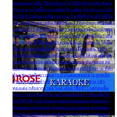
พ่อส่งเงินสามพัน ให้ฉันเรียนราม ได้อีกสักสามพัน ฉันคง
บ๊าย บาย จะไปซื้อกางเกงยีนส์ ลีวายส์มาใส่ เพราะเราเป็น
เด็กใต้ ลีวายส์อย่างเดียว อยากจะโชว์ถึงหิวโซ เด็กใต้ก็ไม่
หวั่น ตกตัวละหลายพัน กัดฟันซื้อมา ให้เด็กเทพเหลียวมอง
และต้องรู้ว่า เด็กใต้ไม่ธรรมดา แต่สุดยอด เดินโยกย้ายเย
ยวน กวนโอ๊ยพอได้ เพราะว่านุ่งลีวายส์ ตัวใหม่ใส่มา เดิน
เข้ามหาลัย จิ๊กโก๊มองหน้า ท่าจะมีปัญหา ไม่พอใจ ได้เป็น
เรื่องแน่นอน แต่ฉันไม่หวั่น เลยแหลงใต้ถามมัน ว่ามัน
พรั่นพรือ มันตอบว่าไม่พรื่อ เปลี่ยนเป็นยิ้มให้ เจอะเด็กใต้
ด้วยกัน ก็เลยรอด สุดยอด สุดยอด สุดยอด มันสุดยอด สุด
ยอด สุดยอด สุดยอด มันสุดยอด แอบหลงรักสาวราม ที่พัก
ห้องเช่า เธอผิวขาวผมยาว ปากแดงแหลงกลาง ถูกสเป็ก
จริงเธอ อยู่ห้องข้างข้าง อยากเข้าไปแหลงกลาง กลัว
ทองแดง กลับจากรามมาเจอ เธอมาซื้อข้าว แต่ก่อนนั้น
สองเรา เจอะกันครั้งใด เธอไม่เคยไยดี คราวนี้เธอยิ้มให้
ต้องให้ใส่ลีวายส์ สุดยอด สุดยอด มันสุดยอด มันสุดยอด
มันสุดยอด มันสุดยอด มันสุดยอด มันสุดยอด มันสุดยอด
มันสุดยอด มันสุดยอด มันสุดยอด มันสุดยอด มันสุดยอด