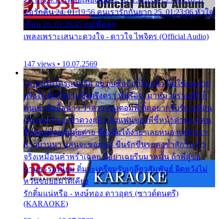
ขอรักคืน 24. 01:19:56 คนเรารักกันยาก 25. 01:23:06 หัวใจ
เถื่อน 26. 01:26:45 อยู่เพื่อลูก
เพลงเพราะเสนาะดวงใจ - ดาวใจ ไพจิตร (Official Audio)
147 views • 10.07.2569
ไม่เคยรักใครแน่หรือ อยากเชื่อถือก็ไม่กล้า ติ๋มใช่คนสวย
ตรึงใจ ติ๋มใช่งามซึ้งตรึงตรา พี่หรือจะมาหมายร่วมชีวี ก็
คนเขาลืออื้อฉาว ว่าสาวๆรุมตอมพี่ ติ๋มอยากรับรักเหมือน
กัน แต่หวั่นจะช้ำดวงฤดี กลัวแฟนของพี่ชี้หน้าด่าทอ ก็คน
ชื่อต๋อยต้อยตุ้มตุ๋ยต่าย พี่ยังลืมได้ง่ายๆเลยหนอ แค่ตัวเรา
สาวบ้านนา แสนจะซอมซ่อ ขืนรักขืนรอคงช้ำสักวัน ถ้า
จริงเหมือนคำพร่ำเฉลย พี่อย่าเฉยรีบมาหมั้น ถ้าพี่สู่ขอ
ตามธรรมเนียม ติ๋มจะเตรียมรับเกลียวสัมพันธ์ ผิดหวังไม่
หวั่นขอยอมได้เคียง
รักติ๋มแน่หรือ - หงษ์ทอง ดาวอุดร (ซาวด์ดนตรี)
(KARAOKE)