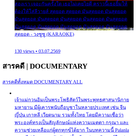
สองเรา เจอะกันครั้งใด เธอไม่เคยไยดี คราวนี้เธอยิ้มให้
ต้องให้ใส่ลีวายส์ สุดยอด สุดยอด มันสุดยอด มันสุดยอด
มันสุดยอด มันสุดยอด มันสุดยอด มันสุดยอด มันสุดยอด
มันสุดยอด มันสุดยอด มันสุดยอด มันสุดยอด มันสุดยอด
สุดยอด - วงซูซู (KARAOKE)
130 views • 03.07.2569
สารคดี
|
DOCUMENTARY
สารคดีทั้งหมด
DOCUMENTARY ALL
เจ้าแม่กวนอิมเป็นพระโพธิสัตว์ในพระพุทธศาสนานิกาย
มหายาน มีผู้เคารพนับถือบูชาในหลายประเทศ เช่น จีน
ญี่ปุ่น เกาหลี เวียดนาม รวมทั้งไทย โดยมีความเชื่อว่า
พระองค์ทรงเป็นสัญลักษณ์แห่งความเมตตา กรุณา และ
ความช่วยเหลือแก่ผู้ตกทุกข์ได้ยาก ในบทความนี้ Palanla