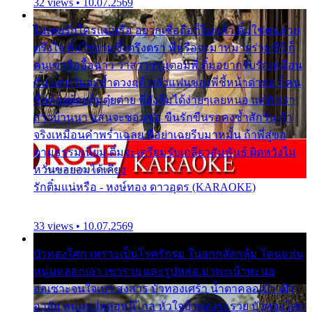
32 views • 10.07.2569
ไม่เคยรักใครแน่หรือ อยากเชื่อถือก็ไม่กล้า ติ๋มใช่คนสวย
ตรึงใจ ติ๋มใช่งามซึ้งตรึงตรา พี่หรือจะมาหมายร่วมชีวี ก็
คนเขาลืออื้อฉาว ว่าสาวๆรุมตอมพี่ ติ๋มอยากรับรักเหมือน
กัน แต่หวั่นจะช้ำดวงฤดี กลัวแฟนของพี่ชี้หน้าด่าทอ ก็คน
ชื่อต๋อยต้อยตุ้มตุ๋ยต่าย พี่ยังลืมได้ง่ายๆเลยหนอ แค่ตัวเรา
สาวบ้านนา แสนจะซอมซ่อ ขืนรักขืนรอคงช้ำสักวัน ถ้า
จริงเหมือนคำพร่ำเฉลย พี่อย่าเฉยรีบมาหมั้น ถ้าพี่สู่ขอ
ตามธรรมเนียม ติ๋มจะเตรียมรับเกลียวสัมพันธ์ ผิดหวังไม่
หวั่นขอยอมได้เคียง
รักติ๋มแน่หรือ - หงษ์ทอง ดาวอุดร (KARAOKE)
33 views • 10.07.2569
บัวทองโศก เพราะเป็นโรครักรุม ในอกกลัดกลุ้ม โดนแฟน
หนุ่มหลอกเอา เขารวย และรูปหล่อ มาพะเน้าพะนอ
ออเซาะจนใจเบา สงสาร บัวทองเศร้า น้ำตาคลอเบ้า เฝ้า
อาลัย หนุ่มรูปหล่อหนีไกล หัวใจบัวทองระรวย บัวทองโศก