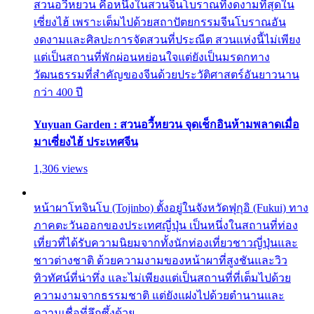
สวนอวี้หยวน คือหนึ่งในสวนจีนโบราณที่งดงามที่สุดใน
เซี่ยงไฮ้ เพราะเต็มไปด้วยสถาปัตยกรรมจีนโบราณอัน
งดงามและศิลปะการจัดสวนที่ประณีต สวนแห่งนี้ไม่เพียง
แต่เป็นสถานที่พักผ่อนหย่อนใจแต่ยังเป็นมรดกทาง
วัฒนธรรมที่สำคัญของจีนด้วยประวัติศาสตร์อันยาวนาน
กว่า 400 ปี
Yuyuan Garden : สวนอวี้หยวน จุดเช็กอินห้ามพลาดเมื่อ
มาเซี่ยงไฮ้ ประเทศจีน
1,306 views
หน้าผาโทจินโบ (Tojinbo) ตั้งอยู่ในจังหวัดฟุกุอิ (Fukui) ทาง
ภาคตะวันออกของประเทศญี่ปุ่น เป็นหนึ่งในสถานที่ท่อง
เที่ยวที่ได้รับความนิยมจากทั้งนักท่องเที่ยวชาวญี่ปุ่นและ
ชาวต่างชาติ ด้วยความงามของหน้าผาที่สูงชันและวิว
ทิวทัศน์ที่น่าทึ่ง และไม่เพียงแต่เป็นสถานที่ที่เต็มไปด้วย
ความงามจากธรรมชาติ แต่ยังแฝงไปด้วยตำนานและ
ความเชื่อที่ลึกซึ้งด้วย