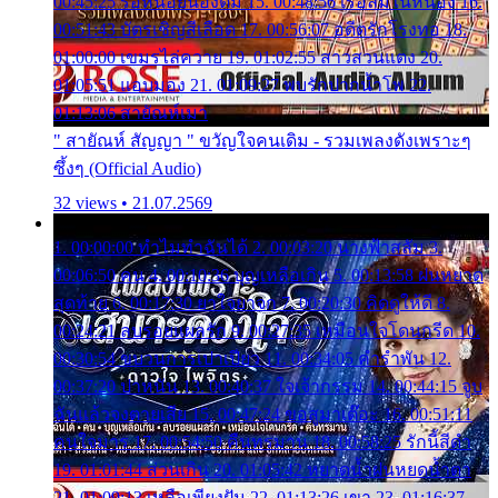
00:45:25 รอหน่อยน้องติ๋ม 15. 00:48:56 เรือล่มในหนอง 16.
00:51:43 บัตรเชิญสีเลือด 17. 00:56:07 อดีตรักโรงทอ 18.
01:00:00 เขมรไล่ควาย 19. 01:02:55 สาวสวนแตง 20.
01:05:51 แอบมอง 21. 01:09:27 พบรักปากน้ำโพ 22.
01:13:06 สายัณห์เมา
" สายัณห์ สัญญา " ขวัญใจคนเดิม - รวมเพลงดังเพราะๆ
ซึ้งๆ (Official Audio)
32 views • 21.07.2569
1. 00:00:00 ทำไมทำฉันได้ 2. 00:03:20 นางฟ้าสลัม 3.
00:06:50 คน 4. 00:10:36 บุญเหลือเกิน 5. 00:13:58 ฝนหยาด
สุดท้าย 6. 00:17:30 ยาใจยาจก 7. 00:20:30 คิดดูให้ดี 8.
00:24:21 ลบรอยแผลรัก 9. 00:27:35 เหมือนใจโดนกรีด 10.
00:30:54 ขบวนการเปาเปียว 11. 00:34:05 คำรำพัน 12.
00:37:20 ปาหนัน 13. 00:40:37 ใจเจ้ากรรม 14. 00:44:15 จูบ
ฉันแล้วจงตายเสีย 15. 00:47:24 ขอสูมาเต๊อะ 16. 00:51:11
คนใจมาร 17. 00:54:50 คืนทรมาน 18. 00:58:25 รักนี้สีดำ
19. 01:01:44 ส่วนเกิน 20. 01:05:42 หยาดน้ำฝนหยดน้ำตา
21. 01:09:13 เหลือเพียงฝัน 22. 01:13:26 เขา 23. 01:16:37