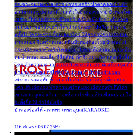
ออเซาะจนใจเบา สงสาร บัวทองเศร้า น้ำตาคลอเบ้า เฝ้า
อาลัย หนุ่มรูปหล่อหนีไกล หัวใจบัวทองระรวย บัวทองโศก
เพราะเป็นโรครักจาง ชีวิตเคว้งคว้าง เมื่อรักห่างร้างไกล
แม่ก็บอก พ่อก็สั่งจะรักใครสักครั้ง อย่าไปหวังความรวย
พลั้งไปใครจะช่วย ซื้อเปลมาไกว ให้ลูกบัวทอง เวรกรรม
ตามสนอง จึงเศร้าหมอง กลีบบัวทองต้องโรย บัวทองไม่
ตระหนัก เพราะไม่รักโคลนตม บัวทองท้องกลม เพราะลืม
ตมน้ำคลอง หลงลิ้น ที่สิ้นสัตย์ เจ้าจึงไม่ระมัด หลงกลิ่นลิ้น
โชย คำหวาน เขาวาดโรย บัวทองกลีบโรย ต้องร้อนรุม บัว
มาบานก่อนตูม ดุจไฟสุมร้อนรุมอุรา บัวทองผ่ายผอม
เพราะตรอมฤทัย ข้าวปลาไม่สนใจ ร้องไห้ลูกเดียว หยุด
โศก เสียเถิดทอง พักความเศร้าหมอง เถิดทองจ๋า ถึงใคร
เขาจะว่า ลูกเจ้าเกิดมา จะชื่อว่าไง พี่ขอเป็นเพื่อนปลอบใจ
จะตั้งชื่อให้ ว่าไอ้บังเอิญ
บัวทองร้องไห้ - เทพพร เพชรอุบล(KARAOKE)
116 views • 06.07.2569