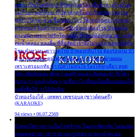
เพราะเป็นโรครักจาง ชีวิตเคว้งคว้าง เมื่อรักห่างร้างไกล
แม่ก็บอก พ่อก็สั่งจะรักใครสักครั้ง อย่าไปหวังความรวย
พลั้งไปใครจะช่วย ซื้อเปลมาไกว ให้ลูกบัวทอง เวรกรรม
ตามสนอง จึงเศร้าหมอง กลีบบัวทองต้องโรย บัวทองไม่
ตระหนัก เพราะไม่รักโคลนตม บัวทองท้องกลม เพราะลืม
ตมน้ำคลอง หลงลิ้น ที่สิ้นสัตย์ เจ้าจึงไม่ระมัด หลงกลิ่นลิ้น
โชย คำหวาน เขาวาดโรย บัวทองกลีบโรย ต้องร้อนรุม บัว
มาบานก่อนตูม ดุจไฟสุมร้อนรุมอุรา บัวทองผ่ายผอม
เพราะตรอมฤทัย ข้าวปลาไม่สนใจ ร้องไห้ลูกเดียว หยุด
โศก เสียเถิดทอง พักความเศร้าหมอง เถิดทองจ๋า ถึงใคร
เขาจะว่า ลูกเจ้าเกิดมา จะชื่อว่าไง พี่ขอเป็นเพื่อนปลอบใจ
จะตั้งชื่อให้ ว่าไอ้บังเอิญ
บัวทองร้องไห้ - เทพพร เพชรอุบล (ซาวด์ดนตรี)
(KARAOKE)
94 views • 06.07.2569
บัวทองโศก เพราะเป็นโรครักรุม ในอกกลัดกลุ้ม โดนแฟน
หนุ่มหลอกเอา เขารวย และรูปหล่อ มาพะเน้าพะนอ