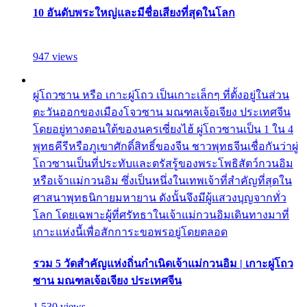
10 อันดับพระใหญ่และมีชื่อเสียงที่สุดในโลก
947 views
ผู่โถวซาน หรือ เกาะผู่โถว เป็นเกาะเล็กๆ ที่ตั้งอยู่ในส่วน
ตะวันออกของเมืองโจวซาน มณฑลเจ้อเจียง ประเทศจีน
โดยอยู่ทางตอนใต้ของนครเซี่ยงไฮ้ ผู่โถวซานเป็น 1 ใน 4
พุทธคีรีหรือภูเขาศักดิ์สิทธิ์ของจีน ชาวพุทธจีนเชื่อกันว่าผู่
โถวซานเป็นที่ประทับและตรัสรู้ของพระโพธิสัตว์กวนอิม
หรือเจ้าแม่กวนอิม ซึ่งเป็นหนึ่งในเทพเจ้าที่สำคัญที่สุดใน
ศาสนาพุทธนิกายมหายาน ดังนั้นจึงมีผู้แสวงบุญจากทั่ว
โลก โดยเฉพาะผู้ที่ศรัทธาในเจ้าแม่กวนอิมเดินทางมาที่
เกาะแห่งนี้เพื่อสักการะขอพรอยู่โดยตลอด
รวม 5 วัดสำคัญแห่งถิ่นกำเนิดเจ้าแม่กวนอิม | เกาะผู่โถว
ซาน มณฑลเจ้อเจียง ประเทศจีน
1,530 views