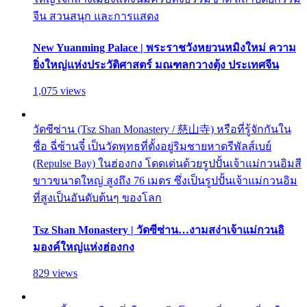
จีน สวนสนุก และการแสดง
New Yuanming Palace | พระราชวังหยวนหมิงใหม่ ความ
ยิ่งใหญ่แห่งประวัติศาสตร์ มณฑลกวางตุ้ง ประเทศจีน
1,075 views
วัดซีซ่าน (Tsz Shan Monastery / 慈山寺) หรือที่รู้จักกันใน
ชื่อ ฉี่ซ้านจี๋ เป็นวัดพุทธที่ตั้งอยู่ริมชายหาดรีพัลส์เบย์
(Repulse Bay) ในฮ่องกง โดดเด่นด้วยรูปปั้นเจ้าแม่กวนอิมสี
ขาวขนาดใหญ่ สูงถึง 76 เมตร ซึ่งเป็นรูปปั้นเจ้าแม่กวนอิม
ที่สูงเป็นอันดับต้นๆ ของโลก
Tsz Shan Monastery | วัดซีซ่าน…งามสง่าเจ้าแม่กวนอิ
มองค์ใหญ่แห่งฮ่องกง
829 views