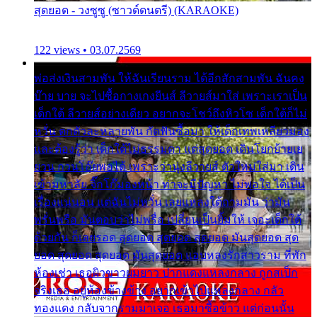
สุดยอด - วงซูซู (ซาวด์ดนตรี) (KARAOKE)
122 views • 03.07.2569
พ่อส่งเงินสามพัน ให้ฉันเรียนราม ได้อีกสักสามพัน ฉันคง
บ๊าย บาย จะไปซื้อกางเกงยีนส์ ลีวายส์มาใส่ เพราะเราเป็น
เด็กใต้ ลีวายส์อย่างเดียว อยากจะโชว์ถึงหิวโซ เด็กใต้ก็ไม่
หวั่น ตกตัวละหลายพัน กัดฟันซื้อมา ให้เด็กเทพเหลียวมอง
และต้องรู้ว่า เด็กใต้ไม่ธรรมดา แต่สุดยอด เดินโยกย้ายเย
ยวน กวนโอ๊ยพอได้ เพราะว่านุ่งลีวายส์ ตัวใหม่ใส่มา เดิน
เข้ามหาลัย จิ๊กโก๊มองหน้า ท่าจะมีปัญหา ไม่พอใจ ได้เป็น
เรื่องแน่นอน แต่ฉันไม่หวั่น เลยแหลงใต้ถามมัน ว่ามัน
พรั่นพรือ มันตอบว่าไม่พรื่อ เปลี่ยนเป็นยิ้มให้ เจอะเด็กใต้
ด้วยกัน ก็เลยรอด สุดยอด สุดยอด สุดยอด มันสุดยอด สุด
ยอด สุดยอด สุดยอด มันสุดยอด แอบหลงรักสาวราม ที่พัก
ห้องเช่า เธอผิวขาวผมยาว ปากแดงแหลงกลาง ถูกสเป็ก
จริงเธอ อยู่ห้องข้างข้าง อยากเข้าไปแหลงกลาง กลัว
ทองแดง กลับจากรามมาเจอ เธอมาซื้อข้าว แต่ก่อนนั้น