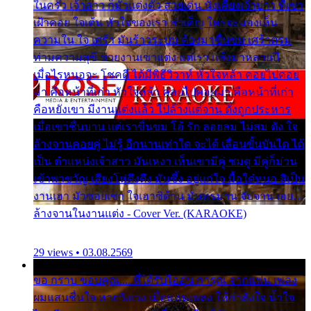
ในครัว เจ้าสาว ก็มัวแต่งตัว สวยเด่น นั่งเคียงเจ้าบ่าว ที่เขา
เฝ้าคอย ใจเต้น หัวใจของเรา ลำเค็ญ ใครจะมองเห็น
ความใน ใจ เศร้า มันร้าวระบม ต้องมาขื่นขม เศร้าตรม
ท่ามความสุขี ช่วยงานเขาแต่ง แต่เรา แล้งมาหลายปี
เมื่อไรหนอจะ โชคดี ได้มีพิธีวิวาห์ หัวใจหล้า คอยไปคอย
มา คือหน้าที่เก่า หัวใจหล้า คอยไปคอยมา คือหน้าที่เก่า
คือหยังเขา มีงานแต่งแล้ว ไปล้างแต่จาน ดั่งถูกประหาร
เมื่อเขาชื่นบาน แต่เราขื่นขม โอ้ รัก ลอยลม ไม่สม ดัง ใจ
ล้างจานคอยคู่ ไม่รู้ อีกนานเท่าใด จะได้ เลื่อนขั้นบันได ได้
เป็น ตำแหน่งเจ้าสาว มันเหงา เห็นเขามีคู่ ซมดู มีคู่ก็ม่วน
เข้าพาขวัญ เสียงโห่ตึงตึง มันซึ้ง อยู่แก่ใจ มื้อใด๋หนอ สิเป็น
งานเฮา มัวซอยเขา ใจเฮาซิด้าน มันทรมาน จับจาน เอย…
ล้างจานในงานแต่ง - Cover Ver. (KARAOKE)
29 views • 03.08.2569
ขอ กราบ ขอบคุณ.... ที่ได้รับไออุ่น การุณ จากแฟน เพลง
ผมแสนชื่นใจ หายวังเวง เมื่อแฟนเพลง ให้กำลังใจ น้ำใจ