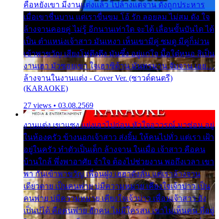
คือหยังเขา มีงานแต่งแล้ว ไปล้างแต่จาน ดั่งถูกประหาร
เมื่อเขาชื่นบาน แต่เราขื่นขม โอ้ รัก ลอยลม ไม่สม ดัง ใจ
ล้างจานคอยคู่ ไม่รู้ อีกนานเท่าใด จะได้ เลื่อนขั้นบันได ได้
เป็น ตำแหน่งเจ้าสาว มันเหงา เห็นเขามีคู่ ซมดู มีคู่ก็ม่วน
เข้าพาขวัญ เสียงโห่ตึงตึง มันซึ้ง อยู่แก่ใจ มื้อใด๋หนอ สิเป็น
งานเฮา มัวซอยเขา ใจเฮาซิด้าน มันทรมาน จับจาน เอย…
ล้างจานในงานแต่ง - Cover Ver. (ซาวด์ดนตรี)
(KARAOKE)
27 views • 03.08.2569
งานแต่ง เขาแซง แย่งเอาไปก่อน หัวใจอาวรณ์ มาซ่อน อยู่
ในห้องครัว ข้างนอกเจ้าสาว ส่งยิ้ม ให้คนไปทั่ว แต่เรา เฝ้า
อยู่ในครัว ทำตัวเป็นเด็ก ล้างจาน ในเมื่อ เจ้าสาว คือคน
บ้านใกล้ พึ่งพาอาศัย จำใจ ต้องไปช่วยงาน พอถึงเวลา เขา
พา กันเข้าพาขวัญ เพื่อนฝูง เฮฮาดังลั่น แต่เราล้างจาน
เดียวดาย เป็นคนพ่าย บ่มีความหมาย เคียงใจเจ้าบ่าว เป็น
คนพ่าย บ่มีความหมาย เคียงใจเจ้าบ่าว เพื่อนเจ้าสาว ยัง
เป็นบ่ได้ คือคนพ่าย ฮักคน ไม่มีใครสน เขาไม่เห็นคน ที่อยู่