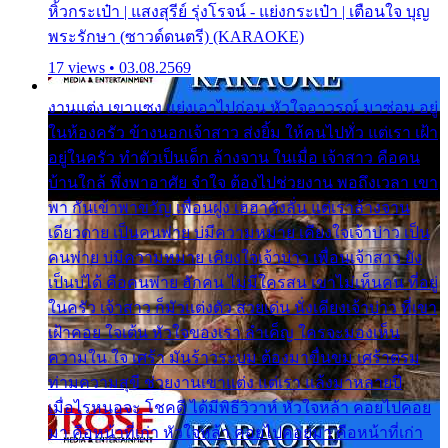
หิ้วกระเป๋า | แสงสุรีย์ รุ่งโรจน์ - แย่งกระเป๋า | เตือนใจ บุญ
พระรักษา (ซาวด์ดนตรี) (KARAOKE)
17 views • 03.08.2569
งานแต่ง เขาแซง แย่งเอาไปก่อน หัวใจอาวรณ์ มาซ่อน อยู่
ในห้องครัว ข้างนอกเจ้าสาว ส่งยิ้ม ให้คนไปทั่ว แต่เรา เฝ้า
อยู่ในครัว ทำตัวเป็นเด็ก ล้างจาน ในเมื่อ เจ้าสาว คือคน
บ้านใกล้ พึ่งพาอาศัย จำใจ ต้องไปช่วยงาน พอถึงเวลา เขา
พา กันเข้าพาขวัญ เพื่อนฝูง เฮฮาดังลั่น แต่เราล้างจาน
เดียวดาย เป็นคนพ่าย บ่มีความหมาย เคียงใจเจ้าบ่าว เป็น
คนพ่าย บ่มีความหมาย เคียงใจเจ้าบ่าว เพื่อนเจ้าสาว ยัง
เป็นบ่ได้ คือคนพ่าย ฮักคน ไม่มีใครสน เขาไม่เห็นคน ที่อยู่
ในครัว เจ้าสาว ก็มัวแต่งตัว สวยเด่น นั่งเคียงเจ้าบ่าว ที่เขา
เฝ้าคอย ใจเต้น หัวใจของเรา ลำเค็ญ ใครจะมองเห็น
ความใน ใจ เศร้า มันร้าวระบม ต้องมาขื่นขม เศร้าตรม
ท่ามความสุขี ช่วยงานเขาแต่ง แต่เรา แล้งมาหลายปี
เมื่อไรหนอจะ โชคดี ได้มีพิธีวิวาห์ หัวใจหล้า คอยไปคอย
มา คือหน้าที่เก่า หัวใจหล้า คอยไปคอยมา คือหน้าที่เก่า