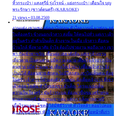
หิ้วกระเป๋า | แสงสุรีย์ รุ่งโรจน์ - แย่งกระเป๋า | เตือนใจ บุญ
พระรักษา (ซาวด์ดนตรี) (KARAOKE)
21 views • 03.08.2569
งานแต่ง เขาแซง แย่งเอาไปก่อน หัวใจอาวรณ์ มาซ่อน อยู่
ในห้องครัว ข้างนอกเจ้าสาว ส่งยิ้ม ให้คนไปทั่ว แต่เรา เฝ้า
อยู่ในครัว ทำตัวเป็นเด็ก ล้างจาน ในเมื่อ เจ้าสาว คือคน
บ้านใกล้ พึ่งพาอาศัย จำใจ ต้องไปช่วยงาน พอถึงเวลา เขา
พา กันเข้าพาขวัญ เพื่อนฝูง เฮฮาดังลั่น แต่เราล้างจาน
เดียวดาย เป็นคนพ่าย บ่มีความหมาย เคียงใจเจ้าบ่าว เป็น
คนพ่าย บ่มีความหมาย เคียงใจเจ้าบ่าว เพื่อนเจ้าสาว ยัง
เป็นบ่ได้ คือคนพ่าย ฮักคน ไม่มีใครสน เขาไม่เห็นคน ที่อยู่
ในครัว เจ้าสาว ก็มัวแต่งตัว สวยเด่น นั่งเคียงเจ้าบ่าว ที่เขา
เฝ้าคอย ใจเต้น หัวใจของเรา ลำเค็ญ ใครจะมองเห็น
ความใน ใจ เศร้า มันร้าวระบม ต้องมาขื่นขม เศร้าตรม
ท่ามความสุขี ช่วยงานเขาแต่ง แต่เรา แล้งมาหลายปี
เมื่อไรหนอจะ โชคดี ได้มีพิธีวิวาห์ หัวใจหล้า คอยไปคอย
มา คือหน้าที่เก่า หัวใจหล้า คอยไปคอยมา คือหน้าที่เก่า