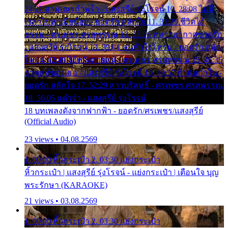
24:27 สามเณรกำพร้า - แสงสุรีย์ รุ่งโรจน์ 10. 28:08 ไม่มี
เวลาไปหาเมียน้อย - ยอดรัก สลักใจ 11. 31:29 ชีวิตไอ้
ธรรม - ศรเพชร ศรสุพรรณ 12. 35:26 ทหารอากาศขาดรัก
- แสงสุรีย์ รุ่งโรจน์ 13. 39:01 คนหัวใจโทรม - ยอดรัก สลัก
ใจ 14. 42:49 ไอ้หวังตายแน่ - ศรเพชร ศรสุพรรณ 15. 46:35
ธาตุแท้ของเธอ - แสงสุรีย์ รุ่งโรจน์ 16. 49:57 กำนันกำใน -
ยอดรัก สลักใจ 17. 52:29 สาวบริสุทธิ์ - ศรเพชร ศรสุพรรณ
18. 56:05 แต๋วจ๋า - แสงสุรีย์ รุ่งโรจน์
18 บทเพลงดังจากฟากฟ้า - ยอดรัก/ศรเพชร/แสงสุรีย์
(Official Audio)
23 views • 04.08.2569
1. 00:00 หิ้วกระเป๋า 2. 03:30 แย่งกระเป๋า
หิ้วกระเป๋า | แสงสุรีย์ รุ่งโรจน์ - แย่งกระเป๋า | เตือนใจ บุญ
พระรักษา (KARAOKE)
21 views • 03.08.2569
1. 00:00 หิ้วกระเป๋า 2. 03:30 แย่งกระเป๋า