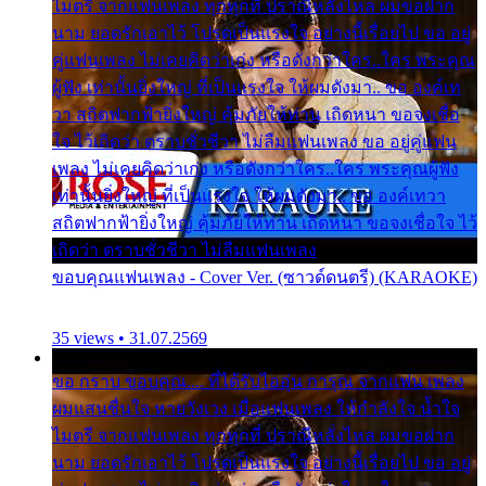
ไมตรี จากแฟนเพลง ทุกทุกที่ ปราณีหลั่งไหล ผมขอฝาก
นาม ยอดรักเอาไว้ โปรดเป็นแรงใจ อย่างนี้เรื่อยไป ขอ อยู่
คู่แฟนเพลง ไม่เคยคิดว่าเก่ง หรือดังกว่าใคร..ใคร พระคุณ
ผู้ฟัง เท่านั้นยิ่งใหญ่ ที่เป็นแรงใจ ให้ผมดังมา.. ขอ องค์เท
วา สถิตฟากฟ้ายิ่งใหญ่ คุ้มภัยให้ท่าน เถิดหนา ขอจงเชื่อ
ใจ ไว้เถิดว่า ตราบชั่วชีวา ไม่ลืมแฟนเพลง ขอ อยู่คู่แฟน
เพลง ไม่เคยคิดว่าเก่ง หรือดังกว่าใคร..ใคร พระคุณผู้ฟัง
เท่านั้นยิ่งใหญ่ ที่เป็นแรงใจ ให้ผมดังมา.. ขอ องค์เทวา
สถิตฟากฟ้ายิ่งใหญ่ คุ้มภัยให้ท่าน เถิดหนา ขอจงเชื่อใจ ไว้
เถิดว่า ตราบชั่วชีวา ไม่ลืมแฟนเพลง
ขอบคุณแฟนเพลง - Cover Ver. (ซาวด์ดนตรี) (KARAOKE)
35 views • 31.07.2569
ขอ กราบ ขอบคุณ.... ที่ได้รับไออุ่น การุณ จากแฟน เพลง
ผมแสนชื่นใจ หายวังเวง เมื่อแฟนเพลง ให้กำลังใจ น้ำใจ
ไมตรี จากแฟนเพลง ทุกทุกที่ ปราณีหลั่งไหล ผมขอฝาก
นาม ยอดรักเอาไว้ โปรดเป็นแรงใจ อย่างนี้เรื่อยไป ขอ อยู่