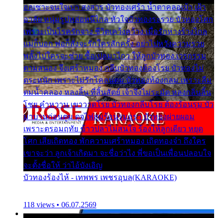
ออเซาะจนใจเบา สงสาร บัวทองเศร้า น้ำตาคลอเบ้า เฝ้า
อาลัย หนุ่มรูปหล่อหนีไกล หัวใจบัวทองระรวย บัวทองโศก
เพราะเป็นโรครักจาง ชีวิตเคว้งคว้าง เมื่อรักห่างร้างไกล
แม่ก็บอก พ่อก็สั่งจะรักใครสักครั้ง อย่าไปหวังความรวย
พลั้งไปใครจะช่วย ซื้อเปลมาไกว ให้ลูกบัวทอง เวรกรรม
ตามสนอง จึงเศร้าหมอง กลีบบัวทองต้องโรย บัวทองไม่
ตระหนัก เพราะไม่รักโคลนตม บัวทองท้องกลม เพราะลืม
ตมน้ำคลอง หลงลิ้น ที่สิ้นสัตย์ เจ้าจึงไม่ระมัด หลงกลิ่นลิ้น
โชย คำหวาน เขาวาดโรย บัวทองกลีบโรย ต้องร้อนรุม บัว
มาบานก่อนตูม ดุจไฟสุมร้อนรุมอุรา บัวทองผ่ายผอม
เพราะตรอมฤทัย ข้าวปลาไม่สนใจ ร้องไห้ลูกเดียว หยุด
โศก เสียเถิดทอง พักความเศร้าหมอง เถิดทองจ๋า ถึงใคร
เขาจะว่า ลูกเจ้าเกิดมา จะชื่อว่าไง พี่ขอเป็นเพื่อนปลอบใจ
จะตั้งชื่อให้ ว่าไอ้บังเอิญ
บัวทองร้องไห้ - เทพพร เพชรอุบล(KARAOKE)
118 views • 06.07.2569