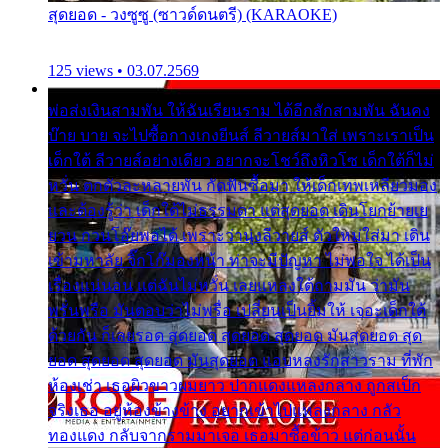
สุดยอด - วงซูซู (ซาวด์ดนตรี) (KARAOKE)
125 views • 03.07.2569
พ่อส่งเงินสามพัน ให้ฉันเรียนราม ได้อีกสักสามพัน ฉันคง
บ๊าย บาย จะไปซื้อกางเกงยีนส์ ลีวายส์มาใส่ เพราะเราเป็น
เด็กใต้ ลีวายส์อย่างเดียว อยากจะโชว์ถึงหิวโซ เด็กใต้ก็ไม่
หวั่น ตกตัวละหลายพัน กัดฟันซื้อมา ให้เด็กเทพเหลียวมอง
และต้องรู้ว่า เด็กใต้ไม่ธรรมดา แต่สุดยอด เดินโยกย้ายเย
ยวน กวนโอ๊ยพอได้ เพราะว่านุ่งลีวายส์ ตัวใหม่ใส่มา เดิน
เข้ามหาลัย จิ๊กโก๊มองหน้า ท่าจะมีปัญหา ไม่พอใจ ได้เป็น
เรื่องแน่นอน แต่ฉันไม่หวั่น เลยแหลงใต้ถามมัน ว่ามัน
พรั่นพรือ มันตอบว่าไม่พรื่อ เปลี่ยนเป็นยิ้มให้ เจอะเด็กใต้
ด้วยกัน ก็เลยรอด สุดยอด สุดยอด สุดยอด มันสุดยอด สุด
ยอด สุดยอด สุดยอด มันสุดยอด แอบหลงรักสาวราม ที่พัก
ห้องเช่า เธอผิวขาวผมยาว ปากแดงแหลงกลาง ถูกสเป็ก
จริงเธอ อยู่ห้องข้างข้าง อยากเข้าไปแหลงกลาง กลัว
ทองแดง กลับจากรามมาเจอ เธอมาซื้อข้าว แต่ก่อนนั้น