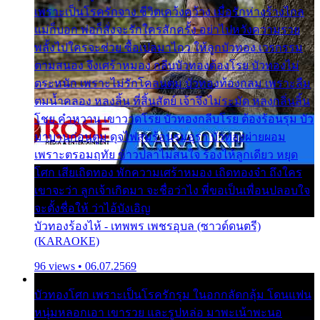
เพราะเป็นโรครักจาง ชีวิตเคว้งคว้าง เมื่อรักห่างร้างไกล
แม่ก็บอก พ่อก็สั่งจะรักใครสักครั้ง อย่าไปหวังความรวย
พลั้งไปใครจะช่วย ซื้อเปลมาไกว ให้ลูกบัวทอง เวรกรรม
ตามสนอง จึงเศร้าหมอง กลีบบัวทองต้องโรย บัวทองไม่
ตระหนัก เพราะไม่รักโคลนตม บัวทองท้องกลม เพราะลืม
ตมน้ำคลอง หลงลิ้น ที่สิ้นสัตย์ เจ้าจึงไม่ระมัด หลงกลิ่นลิ้น
โชย คำหวาน เขาวาดโรย บัวทองกลีบโรย ต้องร้อนรุม บัว
มาบานก่อนตูม ดุจไฟสุมร้อนรุมอุรา บัวทองผ่ายผอม
เพราะตรอมฤทัย ข้าวปลาไม่สนใจ ร้องไห้ลูกเดียว หยุด
โศก เสียเถิดทอง พักความเศร้าหมอง เถิดทองจ๋า ถึงใคร
เขาจะว่า ลูกเจ้าเกิดมา จะชื่อว่าไง พี่ขอเป็นเพื่อนปลอบใจ
จะตั้งชื่อให้ ว่าไอ้บังเอิญ
บัวทองร้องไห้ - เทพพร เพชรอุบล (ซาวด์ดนตรี)
(KARAOKE)
96 views • 06.07.2569
บัวทองโศก เพราะเป็นโรครักรุม ในอกกลัดกลุ้ม โดนแฟน
หนุ่มหลอกเอา เขารวย และรูปหล่อ มาพะเน้าพะนอ