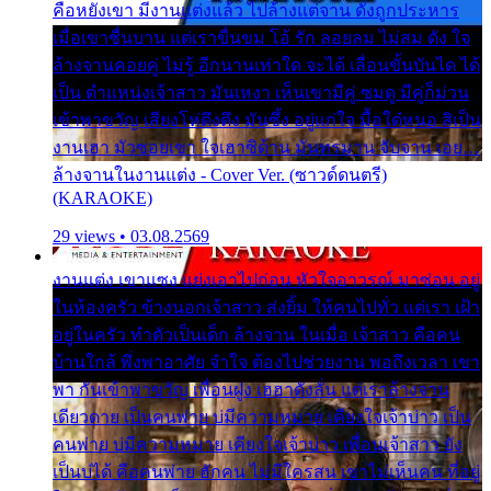
คือหยังเขา มีงานแต่งแล้ว ไปล้างแต่จาน ดั่งถูกประหาร
เมื่อเขาชื่นบาน แต่เราขื่นขม โอ้ รัก ลอยลม ไม่สม ดัง ใจ
ล้างจานคอยคู่ ไม่รู้ อีกนานเท่าใด จะได้ เลื่อนขั้นบันได ได้
เป็น ตำแหน่งเจ้าสาว มันเหงา เห็นเขามีคู่ ซมดู มีคู่ก็ม่วน
เข้าพาขวัญ เสียงโห่ตึงตึง มันซึ้ง อยู่แก่ใจ มื้อใด๋หนอ สิเป็น
งานเฮา มัวซอยเขา ใจเฮาซิด้าน มันทรมาน จับจาน เอย…
ล้างจานในงานแต่ง - Cover Ver. (ซาวด์ดนตรี)
(KARAOKE)
29 views • 03.08.2569
งานแต่ง เขาแซง แย่งเอาไปก่อน หัวใจอาวรณ์ มาซ่อน อยู่
ในห้องครัว ข้างนอกเจ้าสาว ส่งยิ้ม ให้คนไปทั่ว แต่เรา เฝ้า
อยู่ในครัว ทำตัวเป็นเด็ก ล้างจาน ในเมื่อ เจ้าสาว คือคน
บ้านใกล้ พึ่งพาอาศัย จำใจ ต้องไปช่วยงาน พอถึงเวลา เขา
พา กันเข้าพาขวัญ เพื่อนฝูง เฮฮาดังลั่น แต่เราล้างจาน
เดียวดาย เป็นคนพ่าย บ่มีความหมาย เคียงใจเจ้าบ่าว เป็น
คนพ่าย บ่มีความหมาย เคียงใจเจ้าบ่าว เพื่อนเจ้าสาว ยัง
เป็นบ่ได้ คือคนพ่าย ฮักคน ไม่มีใครสน เขาไม่เห็นคน ที่อยู่