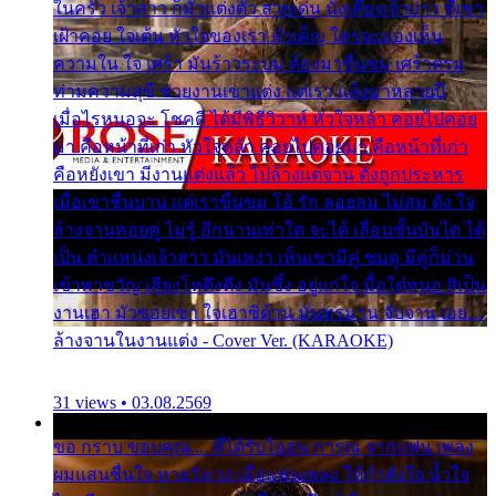
ในครัว เจ้าสาว ก็มัวแต่งตัว สวยเด่น นั่งเคียงเจ้าบ่าว ที่เขา
เฝ้าคอย ใจเต้น หัวใจของเรา ลำเค็ญ ใครจะมองเห็น
ความใน ใจ เศร้า มันร้าวระบม ต้องมาขื่นขม เศร้าตรม
ท่ามความสุขี ช่วยงานเขาแต่ง แต่เรา แล้งมาหลายปี
เมื่อไรหนอจะ โชคดี ได้มีพิธีวิวาห์ หัวใจหล้า คอยไปคอย
มา คือหน้าที่เก่า หัวใจหล้า คอยไปคอยมา คือหน้าที่เก่า
คือหยังเขา มีงานแต่งแล้ว ไปล้างแต่จาน ดั่งถูกประหาร
เมื่อเขาชื่นบาน แต่เราขื่นขม โอ้ รัก ลอยลม ไม่สม ดัง ใจ
ล้างจานคอยคู่ ไม่รู้ อีกนานเท่าใด จะได้ เลื่อนขั้นบันได ได้
เป็น ตำแหน่งเจ้าสาว มันเหงา เห็นเขามีคู่ ซมดู มีคู่ก็ม่วน
เข้าพาขวัญ เสียงโห่ตึงตึง มันซึ้ง อยู่แก่ใจ มื้อใด๋หนอ สิเป็น
งานเฮา มัวซอยเขา ใจเฮาซิด้าน มันทรมาน จับจาน เอย…
ล้างจานในงานแต่ง - Cover Ver. (KARAOKE)
31 views • 03.08.2569
ขอ กราบ ขอบคุณ.... ที่ได้รับไออุ่น การุณ จากแฟน เพลง
ผมแสนชื่นใจ หายวังเวง เมื่อแฟนเพลง ให้กำลังใจ น้ำใจ