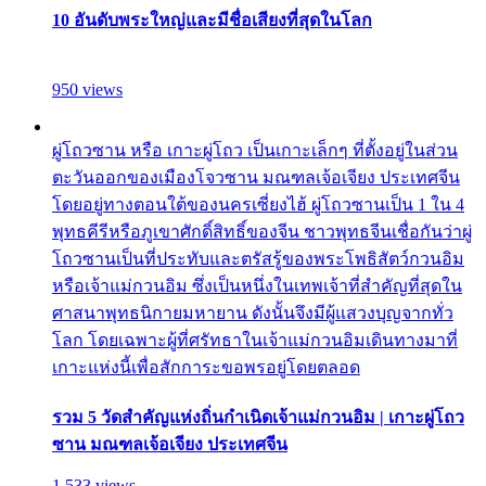
10 อันดับพระใหญ่และมีชื่อเสียงที่สุดในโลก
950 views
ผู่โถวซาน หรือ เกาะผู่โถว เป็นเกาะเล็กๆ ที่ตั้งอยู่ในส่วน
ตะวันออกของเมืองโจวซาน มณฑลเจ้อเจียง ประเทศจีน
โดยอยู่ทางตอนใต้ของนครเซี่ยงไฮ้ ผู่โถวซานเป็น 1 ใน 4
พุทธคีรีหรือภูเขาศักดิ์สิทธิ์ของจีน ชาวพุทธจีนเชื่อกันว่าผู่
โถวซานเป็นที่ประทับและตรัสรู้ของพระโพธิสัตว์กวนอิม
หรือเจ้าแม่กวนอิม ซึ่งเป็นหนึ่งในเทพเจ้าที่สำคัญที่สุดใน
ศาสนาพุทธนิกายมหายาน ดังนั้นจึงมีผู้แสวงบุญจากทั่ว
โลก โดยเฉพาะผู้ที่ศรัทธาในเจ้าแม่กวนอิมเดินทางมาที่
เกาะแห่งนี้เพื่อสักการะขอพรอยู่โดยตลอด
รวม 5 วัดสำคัญแห่งถิ่นกำเนิดเจ้าแม่กวนอิม | เกาะผู่โถว
ซาน มณฑลเจ้อเจียง ประเทศจีน
1,533 views