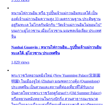
หนานไห่กวนอิม หรือ รูปปั้นเจ้าแม่กวนอิมทะเลใต้ เป็น
องค์เจ้าแม่กวนอิมความสูง 33 เมตรรวมฐาน ประดิษฐาน
อยู่ริมทะเล ไม่ไกลกันนักกับ “วัดเจ้าแม่กวนอิมไม่ยอมไป”
บนเกาะผู่โถวซาน เมืองโจวซาน มณฑลเจ้อเจียง ประเทศ
จีน
Nanhai Guanyin : หนานไห่กวนอิม...รูปปั้นเจ้าแม่กวนอิม
ทะเลใต้, ผู่โถวซาน ประเทศจีน
1,029 views
พระราชวังหยวนหมิงใหม่ (New Yuanming Palace/宮新園
明園) ในเมืองจูไห่ (Zhuhai) มณฑลกวางตุ้ง (Quangdong)
ประเทศจีน เป็นสวนและสถานที่ท่องเที่ยวที่ได้รับแรง
บันดาลใจจากพระราชวังฤดูร้อนเก่า (Old Summer Palace)
หรือหยวนหมิงหยวนในกรุงปักกิ่ง สวนสาธารณะขนาด
ใหญ่ใจกลางเมืองแห่งนี้มีครบทั้งธรรมชาติ สถาปัตยกรรม