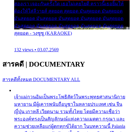
สองเรา เจอะกันครั้งใด เธอไม่เคยไยดี คราวนี้เธอยิ้มให้
ต้องให้ใส่ลีวายส์ สุดยอด สุดยอด มันสุดยอด มันสุดยอด
มันสุดยอด มันสุดยอด มันสุดยอด มันสุดยอด มันสุดยอด
มันสุดยอด มันสุดยอด มันสุดยอด มันสุดยอด มันสุดยอด
สุดยอด - วงซูซู (KARAOKE)
132 views • 03.07.2569
สารคดี
|
DOCUMENTARY
สารคดีทั้งหมด
DOCUMENTARY ALL
เจ้าแม่กวนอิมเป็นพระโพธิสัตว์ในพระพุทธศาสนานิกาย
มหายาน มีผู้เคารพนับถือบูชาในหลายประเทศ เช่น จีน
ญี่ปุ่น เกาหลี เวียดนาม รวมทั้งไทย โดยมีความเชื่อว่า
พระองค์ทรงเป็นสัญลักษณ์แห่งความเมตตา กรุณา และ
ความช่วยเหลือแก่ผู้ตกทุกข์ได้ยาก ในบทความนี้ Palanla