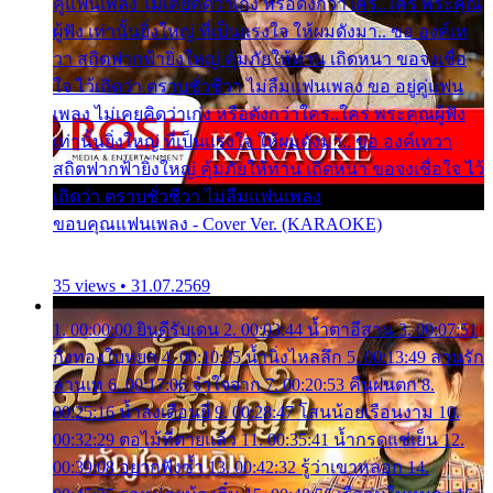
คู่แฟนเพลง ไม่เคยคิดว่าเก่ง หรือดังกว่าใคร..ใคร พระคุณ
ผู้ฟัง เท่านั้นยิ่งใหญ่ ที่เป็นแรงใจ ให้ผมดังมา.. ขอ องค์เท
วา สถิตฟากฟ้ายิ่งใหญ่ คุ้มภัยให้ท่าน เถิดหนา ขอจงเชื่อ
ใจ ไว้เถิดว่า ตราบชั่วชีวา ไม่ลืมแฟนเพลง ขอ อยู่คู่แฟน
เพลง ไม่เคยคิดว่าเก่ง หรือดังกว่าใคร..ใคร พระคุณผู้ฟัง
เท่านั้นยิ่งใหญ่ ที่เป็นแรงใจ ให้ผมดังมา.. ขอ องค์เทวา
สถิตฟากฟ้ายิ่งใหญ่ คุ้มภัยให้ท่าน เถิดหนา ขอจงเชื่อใจ ไว้
เถิดว่า ตราบชั่วชีวา ไม่ลืมแฟนเพลง
ขอบคุณแฟนเพลง - Cover Ver. (KARAOKE)
35 views • 31.07.2569
1. 00:00:00 ยินดีรับเดน 2. 00:03:44 น้ำตาอีสาน 3. 00:07:51
กิ่งทองใบหยก 4. 00:10:35 น้ำนิ่งไหลลึก 5. 00:13:49 ลานรัก
ลานเท 6. 00:17:06 จำใจจาก 7. 00:20:53 คืนฝนตก 8.
00:25:16 น้ำลงเดือนยี่ 9. 00:28:47 โสนน้อยเรือนงาม 10.
00:32:29 ตอไม้ที่ตายแล้ว 11. 00:35:41 น้ำกรดแช่เย็น 12.
00:39:08 อยากฟังซ้ำ 13. 00:42:32 รู้ว่าเขาหลอก 14.