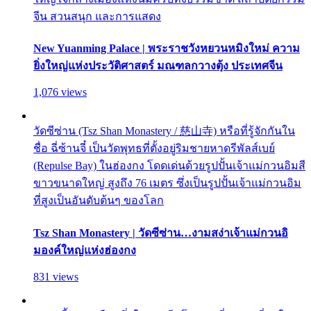
จีน สวนสนุก และการแสดง
New Yuanming Palace | พระราชวังหยวนหมิงใหม่ ความ
ยิ่งใหญ่แห่งประวัติศาสตร์ มณฑลกวางตุ้ง ประเทศจีน
1,076 views
วัดซีซ่าน (Tsz Shan Monastery / 慈山寺) หรือที่รู้จักกันใน
ชื่อ ฉี่ซ้านจี๋ เป็นวัดพุทธที่ตั้งอยู่ริมชายหาดรีพัลส์เบย์
(Repulse Bay) ในฮ่องกง โดดเด่นด้วยรูปปั้นเจ้าแม่กวนอิมสี
ขาวขนาดใหญ่ สูงถึง 76 เมตร ซึ่งเป็นรูปปั้นเจ้าแม่กวนอิม
ที่สูงเป็นอันดับต้นๆ ของโลก
Tsz Shan Monastery | วัดซีซ่าน…งามสง่าเจ้าแม่กวนอิ
มองค์ใหญ่แห่งฮ่องกง
831 views