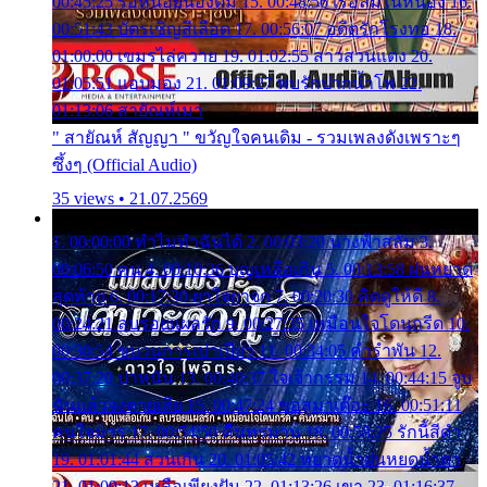
00:45:25 รอหน่อยน้องติ๋ม 15. 00:48:56 เรือล่มในหนอง 16.
00:51:43 บัตรเชิญสีเลือด 17. 00:56:07 อดีตรักโรงทอ 18.
01:00:00 เขมรไล่ควาย 19. 01:02:55 สาวสวนแตง 20.
01:05:51 แอบมอง 21. 01:09:27 พบรักปากน้ำโพ 22.
01:13:06 สายัณห์เมา
" สายัณห์ สัญญา " ขวัญใจคนเดิม - รวมเพลงดังเพราะๆ
ซึ้งๆ (Official Audio)
35 views • 21.07.2569
1. 00:00:00 ทำไมทำฉันได้ 2. 00:03:20 นางฟ้าสลัม 3.
00:06:50 คน 4. 00:10:36 บุญเหลือเกิน 5. 00:13:58 ฝนหยาด
สุดท้าย 6. 00:17:30 ยาใจยาจก 7. 00:20:30 คิดดูให้ดี 8.
00:24:21 ลบรอยแผลรัก 9. 00:27:35 เหมือนใจโดนกรีด 10.
00:30:54 ขบวนการเปาเปียว 11. 00:34:05 คำรำพัน 12.
00:37:20 ปาหนัน 13. 00:40:37 ใจเจ้ากรรม 14. 00:44:15 จูบ
ฉันแล้วจงตายเสีย 15. 00:47:24 ขอสูมาเต๊อะ 16. 00:51:11
คนใจมาร 17. 00:54:50 คืนทรมาน 18. 00:58:25 รักนี้สีดำ
19. 01:01:44 ส่วนเกิน 20. 01:05:42 หยาดน้ำฝนหยดน้ำตา
21. 01:09:13 เหลือเพียงฝัน 22. 01:13:26 เขา 23. 01:16:37