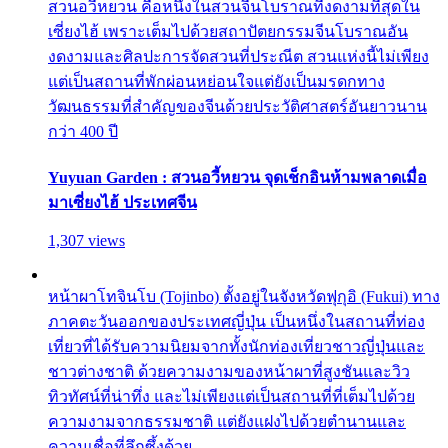
สวนอวี้หยวน คือหนึ่งในสวนจีนโบราณที่งดงามที่สุดใน
เซี่ยงไฮ้ เพราะเต็มไปด้วยสถาปัตยกรรมจีนโบราณอัน
งดงามและศิลปะการจัดสวนที่ประณีต สวนแห่งนี้ไม่เพียง
แต่เป็นสถานที่พักผ่อนหย่อนใจแต่ยังเป็นมรดกทาง
วัฒนธรรมที่สำคัญของจีนด้วยประวัติศาสตร์อันยาวนาน
กว่า 400 ปี
Yuyuan Garden : สวนอวี้หยวน จุดเช็กอินห้ามพลาดเมื่อ
มาเซี่ยงไฮ้ ประเทศจีน
1,307 views
หน้าผาโทจินโบ (Tojinbo) ตั้งอยู่ในจังหวัดฟุกุอิ (Fukui) ทาง
ภาคตะวันออกของประเทศญี่ปุ่น เป็นหนึ่งในสถานที่ท่อง
เที่ยวที่ได้รับความนิยมจากทั้งนักท่องเที่ยวชาวญี่ปุ่นและ
ชาวต่างชาติ ด้วยความงามของหน้าผาที่สูงชันและวิว
ทิวทัศน์ที่น่าทึ่ง และไม่เพียงแต่เป็นสถานที่ที่เต็มไปด้วย
ความงามจากธรรมชาติ แต่ยังแฝงไปด้วยตำนานและ
ความเชื่อที่ลึกซึ้งด้วย