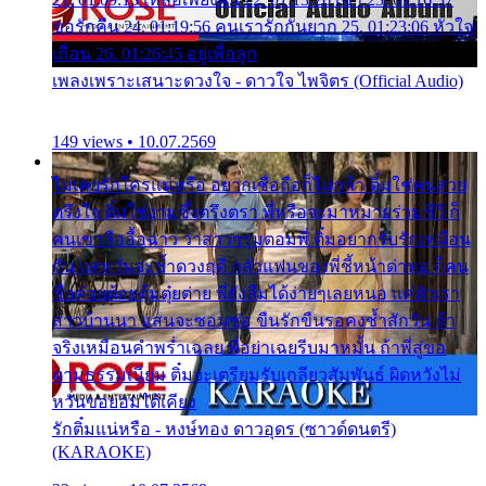
ขอรักคืน 24. 01:19:56 คนเรารักกันยาก 25. 01:23:06 หัวใจ
เถื่อน 26. 01:26:45 อยู่เพื่อลูก
เพลงเพราะเสนาะดวงใจ - ดาวใจ ไพจิตร (Official Audio)
149 views • 10.07.2569
ไม่เคยรักใครแน่หรือ อยากเชื่อถือก็ไม่กล้า ติ๋มใช่คนสวย
ตรึงใจ ติ๋มใช่งามซึ้งตรึงตรา พี่หรือจะมาหมายร่วมชีวี ก็
คนเขาลืออื้อฉาว ว่าสาวๆรุมตอมพี่ ติ๋มอยากรับรักเหมือน
กัน แต่หวั่นจะช้ำดวงฤดี กลัวแฟนของพี่ชี้หน้าด่าทอ ก็คน
ชื่อต๋อยต้อยตุ้มตุ๋ยต่าย พี่ยังลืมได้ง่ายๆเลยหนอ แค่ตัวเรา
สาวบ้านนา แสนจะซอมซ่อ ขืนรักขืนรอคงช้ำสักวัน ถ้า
จริงเหมือนคำพร่ำเฉลย พี่อย่าเฉยรีบมาหมั้น ถ้าพี่สู่ขอ
ตามธรรมเนียม ติ๋มจะเตรียมรับเกลียวสัมพันธ์ ผิดหวังไม่
หวั่นขอยอมได้เคียง
รักติ๋มแน่หรือ - หงษ์ทอง ดาวอุดร (ซาวด์ดนตรี)
(KARAOKE)