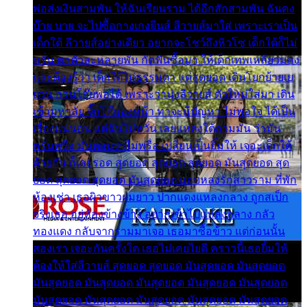
พ่อส่งเงินสามพัน ให้ฉันเรียนราม ได้อีกสักสามพัน ฉันคง
บ๊าย บาย จะไปซื้อกางเกงยีนส์ ลีวายส์มาใส่ เพราะเราเป็น
เด็กใต้ ลีวายส์อย่างเดียว อยากจะโชว์ถึงหิวโซ เด็กใต้ก็ไม่
หวั่น ตกตัวละหลายพัน กัดฟันซื้อมา ให้เด็กเทพเหลียวมอง
และต้องรู้ว่า เด็กใต้ไม่ธรรมดา แต่สุดยอด เดินโยกย้ายเย
ยวน กวนโอ๊ยพอได้ เพราะว่านุ่งลีวายส์ ตัวใหม่ใส่มา เดิน
เข้ามหาลัย จิ๊กโก๊มองหน้า ท่าจะมีปัญหา ไม่พอใจ ได้เป็น
เรื่องแน่นอน แต่ฉันไม่หวั่น เลยแหลงใต้ถามมัน ว่ามัน
พรั่นพรือ มันตอบว่าไม่พรื่อ เปลี่ยนเป็นยิ้มให้ เจอะเด็กใต้
ด้วยกัน ก็เลยรอด สุดยอด สุดยอด สุดยอด มันสุดยอด สุด
ยอด สุดยอด สุดยอด มันสุดยอด แอบหลงรักสาวราม ที่พัก
ห้องเช่า เธอผิวขาวผมยาว ปากแดงแหลงกลาง ถูกสเป็ก
จริงเธอ อยู่ห้องข้างข้าง อยากเข้าไปแหลงกลาง กลัว
ทองแดง กลับจากรามมาเจอ เธอมาซื้อข้าว แต่ก่อนนั้น
สองเรา เจอะกันครั้งใด เธอไม่เคยไยดี คราวนี้เธอยิ้มให้
ต้องให้ใส่ลีวายส์ สุดยอด สุดยอด มันสุดยอด มันสุดยอด
มันสุดยอด มันสุดยอด มันสุดยอด มันสุดยอด มันสุดยอด
มันสุดยอด มันสุดยอด มันสุดยอด มันสุดยอด มันสุดยอด