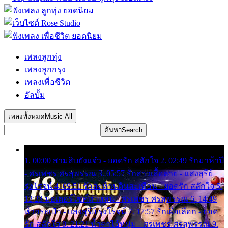
เพลงลูกทุ่ง
เพลงลูกกรุง
เพลงเพื่อชีวิต
อัลบั้ม
เพลงทั้งหมด
Music All
ค้นหา
Search
1. 00:00 สามสิบยังแจ๋ว - ยอดรัก สลักใจ 2. 02:49 รักมาห้าปี
- ศรเพชร ศรสุพรรณ 3. 05:57 รักสาวเสื้อลาย - แสงสุรีย์
รุ่งโรจน์ 4. 09:51 รักสะท้านดินสะเทือน - ยอดรัก สลักใจ 5.
12:23 มอเตอร์ไซค์ทำหล่น - ศรเพชร ศรสุพรรณ 6. 14:49
หิ้วกระเป๋า - แสงสุรีย์ รุ่งโรจน์ 7. 17:57 รักเผื่อเลือก - ยอด
รัก สลักใจ 8. 21:21 น้ำตาไอ้หนุ่ม - ศรเพชร ศรสุพรรณ 9.