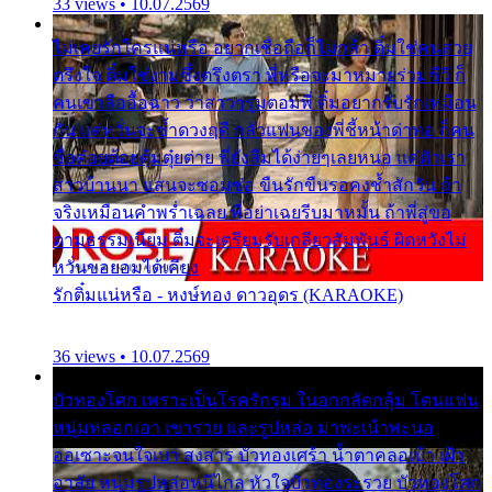
33 views • 10.07.2569
ไม่เคยรักใครแน่หรือ อยากเชื่อถือก็ไม่กล้า ติ๋มใช่คนสวย
ตรึงใจ ติ๋มใช่งามซึ้งตรึงตรา พี่หรือจะมาหมายร่วมชีวี ก็
คนเขาลืออื้อฉาว ว่าสาวๆรุมตอมพี่ ติ๋มอยากรับรักเหมือน
กัน แต่หวั่นจะช้ำดวงฤดี กลัวแฟนของพี่ชี้หน้าด่าทอ ก็คน
ชื่อต๋อยต้อยตุ้มตุ๋ยต่าย พี่ยังลืมได้ง่ายๆเลยหนอ แค่ตัวเรา
สาวบ้านนา แสนจะซอมซ่อ ขืนรักขืนรอคงช้ำสักวัน ถ้า
จริงเหมือนคำพร่ำเฉลย พี่อย่าเฉยรีบมาหมั้น ถ้าพี่สู่ขอ
ตามธรรมเนียม ติ๋มจะเตรียมรับเกลียวสัมพันธ์ ผิดหวังไม่
หวั่นขอยอมได้เคียง
รักติ๋มแน่หรือ - หงษ์ทอง ดาวอุดร (KARAOKE)
36 views • 10.07.2569
บัวทองโศก เพราะเป็นโรครักรุม ในอกกลัดกลุ้ม โดนแฟน
หนุ่มหลอกเอา เขารวย และรูปหล่อ มาพะเน้าพะนอ
ออเซาะจนใจเบา สงสาร บัวทองเศร้า น้ำตาคลอเบ้า เฝ้า
อาลัย หนุ่มรูปหล่อหนีไกล หัวใจบัวทองระรวย บัวทองโศก