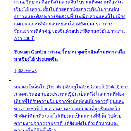
สวนอวี้หยวน คือหนึ่งในสวนจีนโบราณที่งดงามที่สุดใน
เซี่ยงไฮ้ เพราะเต็มไปด้วยสถาปัตยกรรมจีนโบราณอัน
งดงามและศิลปะการจัดสวนที่ประณีต สวนแห่งนี้ไม่เพียง
แต่เป็นสถานที่พักผ่อนหย่อนใจแต่ยังเป็นมรดกทาง
วัฒนธรรมที่สำคัญของจีนด้วยประวัติศาสตร์อันยาวนาน
กว่า 400 ปี
Yuyuan Garden : สวนอวี้หยวน จุดเช็กอินห้ามพลาดเมื่อ
มาเซี่ยงไฮ้ ประเทศจีน
1,306 views
หน้าผาโทจินโบ (Tojinbo) ตั้งอยู่ในจังหวัดฟุกุอิ (Fukui) ทาง
ภาคตะวันออกของประเทศญี่ปุ่น เป็นหนึ่งในสถานที่ท่อง
เที่ยวที่ได้รับความนิยมจากทั้งนักท่องเที่ยวชาวญี่ปุ่นและ
ชาวต่างชาติ ด้วยความงามของหน้าผาที่สูงชันและวิว
ทิวทัศน์ที่น่าทึ่ง และไม่เพียงแต่เป็นสถานที่ที่เต็มไปด้วย
ความงามจากธรรมชาติ แต่ยังแฝงไปด้วยตำนานและ
ความเชื่อที่ลึกซึ้งด้วย