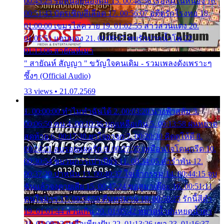
00:45:25 รอหน่อยน้องติ๋ม 15. 00:48:56 เรือล่มในหนอง 16.
00:51:43 บัตรเชิญสีเลือด 17. 00:56:07 อดีตรักโรงทอ 18.
01:00:00 เขมรไล่ควาย 19. 01:02:55 สาวสวนแตง 20.
01:05:51 แอบมอง 21. 01:09:27 พบรักปากน้ำโพ 22.
01:13:06 สายัณห์เมา
" สายัณห์ สัญญา " ขวัญใจคนเดิม - รวมเพลงดังเพราะๆ
ซึ้งๆ (Official Audio)
33 views • 21.07.2569
1. 00:00:00 ทำไมทำฉันได้ 2. 00:03:20 นางฟ้าสลัม 3.
00:06:50 คน 4. 00:10:36 บุญเหลือเกิน 5. 00:13:58 ฝนหยาด
สุดท้าย 6. 00:17:30 ยาใจยาจก 7. 00:20:30 คิดดูให้ดี 8.
00:24:21 ลบรอยแผลรัก 9. 00:27:35 เหมือนใจโดนกรีด 10.
00:30:54 ขบวนการเปาเปียว 11. 00:34:05 คำรำพัน 12.
00:37:20 ปาหนัน 13. 00:40:37 ใจเจ้ากรรม 14. 00:44:15 จูบ
ฉันแล้วจงตายเสีย 15. 00:47:24 ขอสูมาเต๊อะ 16. 00:51:11
คนใจมาร 17. 00:54:50 คืนทรมาน 18. 00:58:25 รักนี้สีดำ
19. 01:01:44 ส่วนเกิน 20. 01:05:42 หยาดน้ำฝนหยดน้ำตา
21. 01:09:13 เหลือเพียงฝัน 22. 01:13:26 เขา 23. 01:16:37