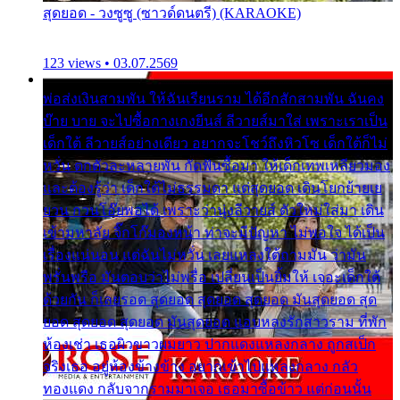
สุดยอด - วงซูซู (ซาวด์ดนตรี) (KARAOKE)
123 views • 03.07.2569
พ่อส่งเงินสามพัน ให้ฉันเรียนราม ได้อีกสักสามพัน ฉันคง
บ๊าย บาย จะไปซื้อกางเกงยีนส์ ลีวายส์มาใส่ เพราะเราเป็น
เด็กใต้ ลีวายส์อย่างเดียว อยากจะโชว์ถึงหิวโซ เด็กใต้ก็ไม่
หวั่น ตกตัวละหลายพัน กัดฟันซื้อมา ให้เด็กเทพเหลียวมอง
และต้องรู้ว่า เด็กใต้ไม่ธรรมดา แต่สุดยอด เดินโยกย้ายเย
ยวน กวนโอ๊ยพอได้ เพราะว่านุ่งลีวายส์ ตัวใหม่ใส่มา เดิน
เข้ามหาลัย จิ๊กโก๊มองหน้า ท่าจะมีปัญหา ไม่พอใจ ได้เป็น
เรื่องแน่นอน แต่ฉันไม่หวั่น เลยแหลงใต้ถามมัน ว่ามัน
พรั่นพรือ มันตอบว่าไม่พรื่อ เปลี่ยนเป็นยิ้มให้ เจอะเด็กใต้
ด้วยกัน ก็เลยรอด สุดยอด สุดยอด สุดยอด มันสุดยอด สุด
ยอด สุดยอด สุดยอด มันสุดยอด แอบหลงรักสาวราม ที่พัก
ห้องเช่า เธอผิวขาวผมยาว ปากแดงแหลงกลาง ถูกสเป็ก
จริงเธอ อยู่ห้องข้างข้าง อยากเข้าไปแหลงกลาง กลัว
ทองแดง กลับจากรามมาเจอ เธอมาซื้อข้าว แต่ก่อนนั้น