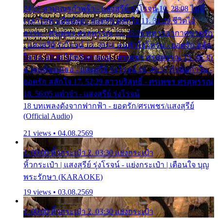
24:27 สามเณรกำพร้า - แสงสุรีย์ รุ่งโรจน์ 10. 28:08 ไม่มี
เวลาไปหาเมียน้อย - ยอดรัก สลักใจ 11. 31:29 ชีวิตไอ้
ธรรม - ศรเพชร ศรสุพรรณ 12. 35:26 ทหารอากาศขาดรัก
- แสงสุรีย์ รุ่งโรจน์ 13. 39:01 คนหัวใจโทรม - ยอดรัก สลัก
ใจ 14. 42:49 ไอ้หวังตายแน่ - ศรเพชร ศรสุพรรณ 15. 46:35
ธาตุแท้ของเธอ - แสงสุรีย์ รุ่งโรจน์ 16. 49:57 กำนันกำใน -
ยอดรัก สลักใจ 17. 52:29 สาวบริสุทธิ์ - ศรเพชร ศรสุพรรณ
18. 56:05 แต๋วจ๋า - แสงสุรีย์ รุ่งโรจน์
18 บทเพลงดังจากฟากฟ้า - ยอดรัก/ศรเพชร/แสงสุรีย์
(Official Audio)
21 views • 04.08.2569
1. 00:00 หิ้วกระเป๋า 2. 03:30 แย่งกระเป๋า
หิ้วกระเป๋า | แสงสุรีย์ รุ่งโรจน์ - แย่งกระเป๋า | เตือนใจ บุญ
พระรักษา (KARAOKE)
19 views • 03.08.2569
1. 00:00 หิ้วกระเป๋า 2. 03:30 แย่งกระเป๋า