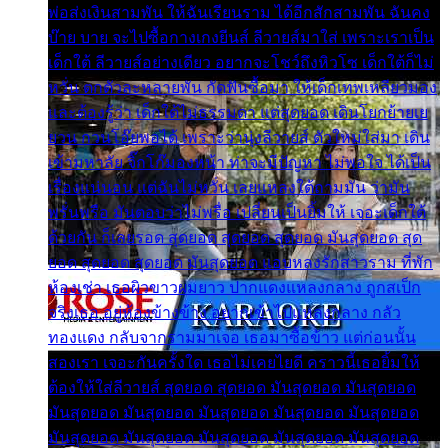
พ่อส่งเงินสามพัน ให้ฉันเรียนราม ได้อีกสักสามพัน ฉันคง
บ๊าย บาย จะไปซื้อกางเกงยีนส์ ลีวายส์มาใส่ เพราะเราเป็น
เด็กใต้ ลีวายส์อย่างเดียว อยากจะโชว์ถึงหิวโซ เด็กใต้ก็ไม่
หวั่น ตกตัวละหลายพัน กัดฟันซื้อมา ให้เด็กเทพเหลียวมอง
และต้องรู้ว่า เด็กใต้ไม่ธรรมดา แต่สุดยอด เดินโยกย้ายเย
ยวน กวนโอ๊ยพอได้ เพราะว่านุ่งลีวายส์ ตัวใหม่ใส่มา เดิน
เข้ามหาลัย จิ๊กโก๊มองหน้า ท่าจะมีปัญหา ไม่พอใจ ได้เป็น
เรื่องแน่นอน แต่ฉันไม่หวั่น เลยแหลงใต้ถามมัน ว่ามัน
พรั่นพรือ มันตอบว่าไม่พรื่อ เปลี่ยนเป็นยิ้มให้ เจอะเด็กใต้
ด้วยกัน ก็เลยรอด สุดยอด สุดยอด สุดยอด มันสุดยอด สุด
ยอด สุดยอด สุดยอด มันสุดยอด แอบหลงรักสาวราม ที่พัก
ห้องเช่า เธอผิวขาวผมยาว ปากแดงแหลงกลาง ถูกสเป็ก
จริงเธอ อยู่ห้องข้างข้าง อยากเข้าไปแหลงกลาง กลัว
ทองแดง กลับจากรามมาเจอ เธอมาซื้อข้าว แต่ก่อนนั้น
สองเรา เจอะกันครั้งใด เธอไม่เคยไยดี คราวนี้เธอยิ้มให้
ต้องให้ใส่ลีวายส์ สุดยอด สุดยอด มันสุดยอด มันสุดยอด
มันสุดยอด มันสุดยอด มันสุดยอด มันสุดยอด มันสุดยอด
มันสุดยอด มันสุดยอด มันสุดยอด มันสุดยอด มันสุดยอด