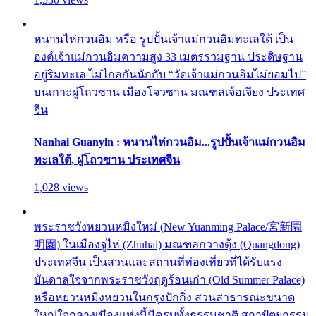
หนานไห่กวนอิม หรือ รูปปั้นเจ้าแม่กวนอิมทะเลใต้ เป็น
องค์เจ้าแม่กวนอิมความสูง 33 เมตรรวมฐาน ประดิษฐาน
อยู่ริมทะเล ไม่ไกลกันนักกับ “วัดเจ้าแม่กวนอิมไม่ยอมไป”
บนเกาะผู่โถวซาน เมืองโจวซาน มณฑลเจ้อเจียง ประเทศ
จีน
Nanhai Guanyin : หนานไห่กวนอิม...รูปปั้นเจ้าแม่กวนอิม
ทะเลใต้, ผู่โถวซาน ประเทศจีน
1,028 views
พระราชวังหยวนหมิงใหม่ (New Yuanming Palace/宮新園
明園) ในเมืองจูไห่ (Zhuhai) มณฑลกวางตุ้ง (Quangdong)
ประเทศจีน เป็นสวนและสถานที่ท่องเที่ยวที่ได้รับแรง
บันดาลใจจากพระราชวังฤดูร้อนเก่า (Old Summer Palace)
หรือหยวนหมิงหยวนในกรุงปักกิ่ง สวนสาธารณะขนาด
ใหญ่ใจกลางเมืองแห่งนี้มีครบทั้งธรรมชาติ สถาปัตยกรรม