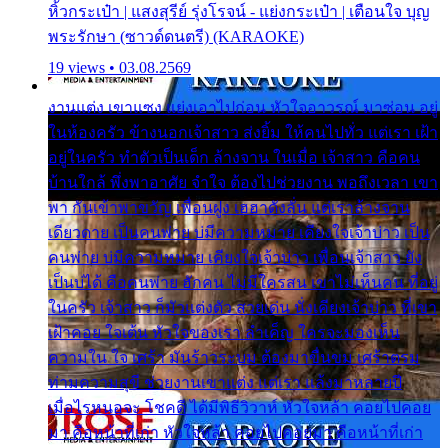
หิ้วกระเป๋า | แสงสุรีย์ รุ่งโรจน์ - แย่งกระเป๋า | เตือนใจ บุญ
พระรักษา (ซาวด์ดนตรี) (KARAOKE)
19 views • 03.08.2569
งานแต่ง เขาแซง แย่งเอาไปก่อน หัวใจอาวรณ์ มาซ่อน อยู่
ในห้องครัว ข้างนอกเจ้าสาว ส่งยิ้ม ให้คนไปทั่ว แต่เรา เฝ้า
อยู่ในครัว ทำตัวเป็นเด็ก ล้างจาน ในเมื่อ เจ้าสาว คือคน
บ้านใกล้ พึ่งพาอาศัย จำใจ ต้องไปช่วยงาน พอถึงเวลา เขา
พา กันเข้าพาขวัญ เพื่อนฝูง เฮฮาดังลั่น แต่เราล้างจาน
เดียวดาย เป็นคนพ่าย บ่มีความหมาย เคียงใจเจ้าบ่าว เป็น
คนพ่าย บ่มีความหมาย เคียงใจเจ้าบ่าว เพื่อนเจ้าสาว ยัง
เป็นบ่ได้ คือคนพ่าย ฮักคน ไม่มีใครสน เขาไม่เห็นคน ที่อยู่
ในครัว เจ้าสาว ก็มัวแต่งตัว สวยเด่น นั่งเคียงเจ้าบ่าว ที่เขา
เฝ้าคอย ใจเต้น หัวใจของเรา ลำเค็ญ ใครจะมองเห็น
ความใน ใจ เศร้า มันร้าวระบม ต้องมาขื่นขม เศร้าตรม
ท่ามความสุขี ช่วยงานเขาแต่ง แต่เรา แล้งมาหลายปี
เมื่อไรหนอจะ โชคดี ได้มีพิธีวิวาห์ หัวใจหล้า คอยไปคอย
มา คือหน้าที่เก่า หัวใจหล้า คอยไปคอยมา คือหน้าที่เก่า