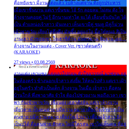
คือหยังเขา มีงานแต่งแล้ว ไปล้างแต่จาน ดั่งถูกประหาร
เมื่อเขาชื่นบาน แต่เราขื่นขม โอ้ รัก ลอยลม ไม่สม ดัง ใจ
ล้างจานคอยคู่ ไม่รู้ อีกนานเท่าใด จะได้ เลื่อนขั้นบันได ได้
เป็น ตำแหน่งเจ้าสาว มันเหงา เห็นเขามีคู่ ซมดู มีคู่ก็ม่วน
เข้าพาขวัญ เสียงโห่ตึงตึง มันซึ้ง อยู่แก่ใจ มื้อใด๋หนอ สิเป็น
งานเฮา มัวซอยเขา ใจเฮาซิด้าน มันทรมาน จับจาน เอย…
ล้างจานในงานแต่ง - Cover Ver. (ซาวด์ดนตรี)
(KARAOKE)
27 views • 03.08.2569
งานแต่ง เขาแซง แย่งเอาไปก่อน หัวใจอาวรณ์ มาซ่อน อยู่
ในห้องครัว ข้างนอกเจ้าสาว ส่งยิ้ม ให้คนไปทั่ว แต่เรา เฝ้า
อยู่ในครัว ทำตัวเป็นเด็ก ล้างจาน ในเมื่อ เจ้าสาว คือคน
บ้านใกล้ พึ่งพาอาศัย จำใจ ต้องไปช่วยงาน พอถึงเวลา เขา
พา กันเข้าพาขวัญ เพื่อนฝูง เฮฮาดังลั่น แต่เราล้างจาน
เดียวดาย เป็นคนพ่าย บ่มีความหมาย เคียงใจเจ้าบ่าว เป็น
คนพ่าย บ่มีความหมาย เคียงใจเจ้าบ่าว เพื่อนเจ้าสาว ยัง
เป็นบ่ได้ คือคนพ่าย ฮักคน ไม่มีใครสน เขาไม่เห็นคน ที่อยู่