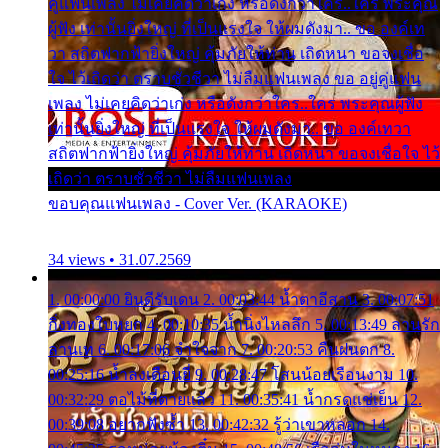
คู่แฟนเพลง ไม่เคยคิดว่าเก่ง หรือดังกว่าใคร..ใคร พระคุณ
ผู้ฟัง เท่านั้นยิ่งใหญ่ ที่เป็นแรงใจ ให้ผมดังมา.. ขอ องค์เท
วา สถิตฟากฟ้ายิ่งใหญ่ คุ้มภัยให้ท่าน เถิดหนา ขอจงเชื่อ
ใจ ไว้เถิดว่า ตราบชั่วชีวา ไม่ลืมแฟนเพลง ขอ อยู่คู่แฟน
เพลง ไม่เคยคิดว่าเก่ง หรือดังกว่าใคร..ใคร พระคุณผู้ฟัง
เท่านั้นยิ่งใหญ่ ที่เป็นแรงใจ ให้ผมดังมา.. ขอ องค์เทวา
สถิตฟากฟ้ายิ่งใหญ่ คุ้มภัยให้ท่าน เถิดหนา ขอจงเชื่อใจ ไว้
เถิดว่า ตราบชั่วชีวา ไม่ลืมแฟนเพลง
ขอบคุณแฟนเพลง - Cover Ver. (KARAOKE)
34 views • 31.07.2569
1. 00:00:00 ยินดีรับเดน 2. 00:03:44 น้ำตาอีสาน 3. 00:07:51
กิ่งทองใบหยก 4. 00:10:35 น้ำนิ่งไหลลึก 5. 00:13:49 ลานรัก
ลานเท 6. 00:17:06 จำใจจาก 7. 00:20:53 คืนฝนตก 8.
00:25:16 น้ำลงเดือนยี่ 9. 00:28:47 โสนน้อยเรือนงาม 10.
00:32:29 ตอไม้ที่ตายแล้ว 11. 00:35:41 น้ำกรดแช่เย็น 12.
00:39:08 อยากฟังซ้ำ 13. 00:42:32 รู้ว่าเขาหลอก 14.