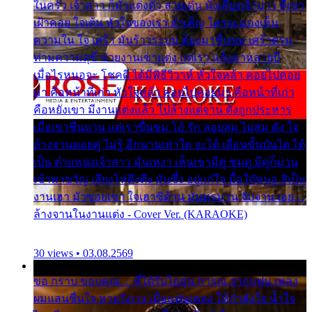
ในครัว เจ้าสาว ก็มัวแต่งตัว สวยเด่น นั่งเคียงเจ้าบ่าว ที่เขา
เฝ้าคอย ใจเต้น หัวใจของเรา ลำเค็ญ ใครจะมองเห็น
ความใน ใจ เศร้า มันร้าวระบม ต้องมาขื่นขม เศร้าตรม
ท่ามความสุขี ช่วยงานเขาแต่ง แต่เรา แล้งมาหลายปี
เมื่อไรหนอจะ โชคดี ได้มีพิธีวิวาห์ หัวใจหล้า คอยไปคอย
มา คือหน้าที่เก่า หัวใจหล้า คอยไปคอยมา คือหน้าที่เก่า
คือหยังเขา มีงานแต่งแล้ว ไปล้างแต่จาน ดั่งถูกประหาร
เมื่อเขาชื่นบาน แต่เราขื่นขม โอ้ รัก ลอยลม ไม่สม ดัง ใจ
ล้างจานคอยคู่ ไม่รู้ อีกนานเท่าใด จะได้ เลื่อนขั้นบันได ได้
เป็น ตำแหน่งเจ้าสาว มันเหงา เห็นเขามีคู่ ซมดู มีคู่ก็ม่วน
เข้าพาขวัญ เสียงโห่ตึงตึง มันซึ้ง อยู่แก่ใจ มื้อใด๋หนอ สิเป็น
งานเฮา มัวซอยเขา ใจเฮาซิด้าน มันทรมาน จับจาน เอย…
ล้างจานในงานแต่ง - Cover Ver. (KARAOKE)
30 views • 03.08.2569
ขอ กราบ ขอบคุณ.... ที่ได้รับไออุ่น การุณ จากแฟน เพลง
ผมแสนชื่นใจ หายวังเวง เมื่อแฟนเพลง ให้กำลังใจ น้ำใจ