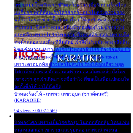
เพราะเป็นโรครักจาง ชีวิตเคว้งคว้าง เมื่อรักห่างร้างไกล
แม่ก็บอก พ่อก็สั่งจะรักใครสักครั้ง อย่าไปหวังความรวย
พลั้งไปใครจะช่วย ซื้อเปลมาไกว ให้ลูกบัวทอง เวรกรรม
ตามสนอง จึงเศร้าหมอง กลีบบัวทองต้องโรย บัวทองไม่
ตระหนัก เพราะไม่รักโคลนตม บัวทองท้องกลม เพราะลืม
ตมน้ำคลอง หลงลิ้น ที่สิ้นสัตย์ เจ้าจึงไม่ระมัด หลงกลิ่นลิ้น
โชย คำหวาน เขาวาดโรย บัวทองกลีบโรย ต้องร้อนรุม บัว
มาบานก่อนตูม ดุจไฟสุมร้อนรุมอุรา บัวทองผ่ายผอม
เพราะตรอมฤทัย ข้าวปลาไม่สนใจ ร้องไห้ลูกเดียว หยุด
โศก เสียเถิดทอง พักความเศร้าหมอง เถิดทองจ๋า ถึงใคร
เขาจะว่า ลูกเจ้าเกิดมา จะชื่อว่าไง พี่ขอเป็นเพื่อนปลอบใจ
จะตั้งชื่อให้ ว่าไอ้บังเอิญ
บัวทองร้องไห้ - เทพพร เพชรอุบล (ซาวด์ดนตรี)
(KARAOKE)
94 views • 06.07.2569
บัวทองโศก เพราะเป็นโรครักรุม ในอกกลัดกลุ้ม โดนแฟน
หนุ่มหลอกเอา เขารวย และรูปหล่อ มาพะเน้าพะนอ