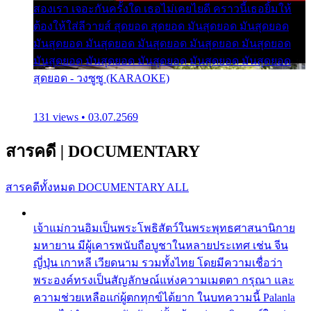
สองเรา เจอะกันครั้งใด เธอไม่เคยไยดี คราวนี้เธอยิ้มให้
ต้องให้ใส่ลีวายส์ สุดยอด สุดยอด มันสุดยอด มันสุดยอด
มันสุดยอด มันสุดยอด มันสุดยอด มันสุดยอด มันสุดยอด
มันสุดยอด มันสุดยอด มันสุดยอด มันสุดยอด มันสุดยอด
สุดยอด - วงซูซู (KARAOKE)
131 views • 03.07.2569
สารคดี
|
DOCUMENTARY
สารคดีทั้งหมด
DOCUMENTARY ALL
เจ้าแม่กวนอิมเป็นพระโพธิสัตว์ในพระพุทธศาสนานิกาย
มหายาน มีผู้เคารพนับถือบูชาในหลายประเทศ เช่น จีน
ญี่ปุ่น เกาหลี เวียดนาม รวมทั้งไทย โดยมีความเชื่อว่า
พระองค์ทรงเป็นสัญลักษณ์แห่งความเมตตา กรุณา และ
ความช่วยเหลือแก่ผู้ตกทุกข์ได้ยาก ในบทความนี้ Palanla