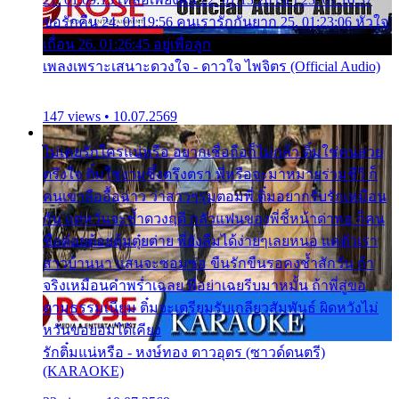
ขอรักคืน 24. 01:19:56 คนเรารักกันยาก 25. 01:23:06 หัวใจ
เถื่อน 26. 01:26:45 อยู่เพื่อลูก
เพลงเพราะเสนาะดวงใจ - ดาวใจ ไพจิตร (Official Audio)
147 views • 10.07.2569
ไม่เคยรักใครแน่หรือ อยากเชื่อถือก็ไม่กล้า ติ๋มใช่คนสวย
ตรึงใจ ติ๋มใช่งามซึ้งตรึงตรา พี่หรือจะมาหมายร่วมชีวี ก็
คนเขาลืออื้อฉาว ว่าสาวๆรุมตอมพี่ ติ๋มอยากรับรักเหมือน
กัน แต่หวั่นจะช้ำดวงฤดี กลัวแฟนของพี่ชี้หน้าด่าทอ ก็คน
ชื่อต๋อยต้อยตุ้มตุ๋ยต่าย พี่ยังลืมได้ง่ายๆเลยหนอ แค่ตัวเรา
สาวบ้านนา แสนจะซอมซ่อ ขืนรักขืนรอคงช้ำสักวัน ถ้า
จริงเหมือนคำพร่ำเฉลย พี่อย่าเฉยรีบมาหมั้น ถ้าพี่สู่ขอ
ตามธรรมเนียม ติ๋มจะเตรียมรับเกลียวสัมพันธ์ ผิดหวังไม่
หวั่นขอยอมได้เคียง
รักติ๋มแน่หรือ - หงษ์ทอง ดาวอุดร (ซาวด์ดนตรี)
(KARAOKE)