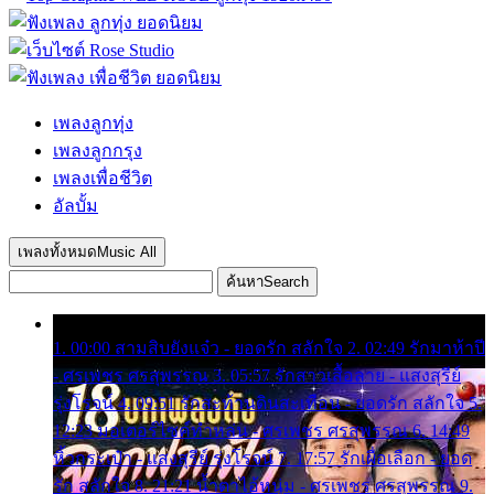
เพลงลูกทุ่ง
เพลงลูกกรุง
เพลงเพื่อชีวิต
อัลบั้ม
เพลงทั้งหมด
Music All
ค้นหา
Search
1. 00:00 สามสิบยังแจ๋ว - ยอดรัก สลักใจ 2. 02:49 รักมาห้าปี
- ศรเพชร ศรสุพรรณ 3. 05:57 รักสาวเสื้อลาย - แสงสุรีย์
รุ่งโรจน์ 4. 09:51 รักสะท้านดินสะเทือน - ยอดรัก สลักใจ 5.
12:23 มอเตอร์ไซค์ทำหล่น - ศรเพชร ศรสุพรรณ 6. 14:49
หิ้วกระเป๋า - แสงสุรีย์ รุ่งโรจน์ 7. 17:57 รักเผื่อเลือก - ยอด
รัก สลักใจ 8. 21:21 น้ำตาไอ้หนุ่ม - ศรเพชร ศรสุพรรณ 9.