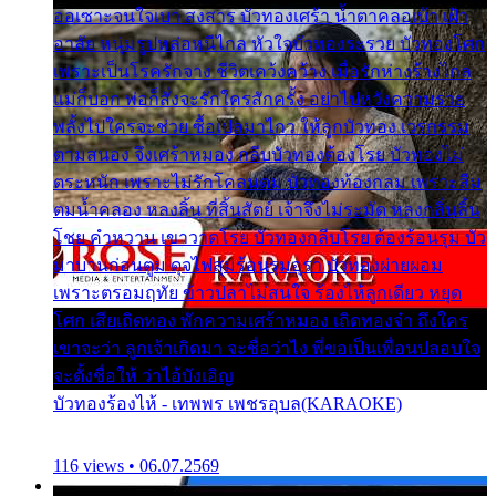
ออเซาะจนใจเบา สงสาร บัวทองเศร้า น้ำตาคลอเบ้า เฝ้า
อาลัย หนุ่มรูปหล่อหนีไกล หัวใจบัวทองระรวย บัวทองโศก
เพราะเป็นโรครักจาง ชีวิตเคว้งคว้าง เมื่อรักห่างร้างไกล
แม่ก็บอก พ่อก็สั่งจะรักใครสักครั้ง อย่าไปหวังความรวย
พลั้งไปใครจะช่วย ซื้อเปลมาไกว ให้ลูกบัวทอง เวรกรรม
ตามสนอง จึงเศร้าหมอง กลีบบัวทองต้องโรย บัวทองไม่
ตระหนัก เพราะไม่รักโคลนตม บัวทองท้องกลม เพราะลืม
ตมน้ำคลอง หลงลิ้น ที่สิ้นสัตย์ เจ้าจึงไม่ระมัด หลงกลิ่นลิ้น
โชย คำหวาน เขาวาดโรย บัวทองกลีบโรย ต้องร้อนรุม บัว
มาบานก่อนตูม ดุจไฟสุมร้อนรุมอุรา บัวทองผ่ายผอม
เพราะตรอมฤทัย ข้าวปลาไม่สนใจ ร้องไห้ลูกเดียว หยุด
โศก เสียเถิดทอง พักความเศร้าหมอง เถิดทองจ๋า ถึงใคร
เขาจะว่า ลูกเจ้าเกิดมา จะชื่อว่าไง พี่ขอเป็นเพื่อนปลอบใจ
จะตั้งชื่อให้ ว่าไอ้บังเอิญ
บัวทองร้องไห้ - เทพพร เพชรอุบล(KARAOKE)
116 views • 06.07.2569