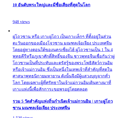
10 อันดับพระใหญ่และมีชื่อเสียงที่สุดในโลก
948 views
ผู่โถวซาน หรือ เกาะผู่โถว เป็นเกาะเล็กๆ ที่ตั้งอยู่ในส่วน
ตะวันออกของเมืองโจวซาน มณฑลเจ้อเจียง ประเทศจีน
โดยอยู่ทางตอนใต้ของนครเซี่ยงไฮ้ ผู่โถวซานเป็น 1 ใน 4
พุทธคีรีหรือภูเขาศักดิ์สิทธิ์ของจีน ชาวพุทธจีนเชื่อกันว่าผู่
โถวซานเป็นที่ประทับและตรัสรู้ของพระโพธิสัตว์กวนอิม
หรือเจ้าแม่กวนอิม ซึ่งเป็นหนึ่งในเทพเจ้าที่สำคัญที่สุดใน
ศาสนาพุทธนิกายมหายาน ดังนั้นจึงมีผู้แสวงบุญจากทั่ว
โลก โดยเฉพาะผู้ที่ศรัทธาในเจ้าแม่กวนอิมเดินทางมาที่
เกาะแห่งนี้เพื่อสักการะขอพรอยู่โดยตลอด
รวม 5 วัดสำคัญแห่งถิ่นกำเนิดเจ้าแม่กวนอิม | เกาะผู่โถว
ซาน มณฑลเจ้อเจียง ประเทศจีน
1,530 views