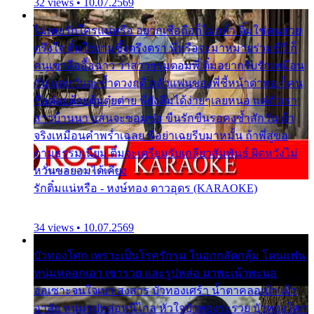
32 views • 10.07.2569
ไม่เคยรักใครแน่หรือ อยากเชื่อถือก็ไม่กล้า ติ๋มใช่คนสวย
ตรึงใจ ติ๋มใช่งามซึ้งตรึงตรา พี่หรือจะมาหมายร่วมชีวี ก็
คนเขาลืออื้อฉาว ว่าสาวๆรุมตอมพี่ ติ๋มอยากรับรักเหมือน
กัน แต่หวั่นจะช้ำดวงฤดี กลัวแฟนของพี่ชี้หน้าด่าทอ ก็คน
ชื่อต๋อยต้อยตุ้มตุ๋ยต่าย พี่ยังลืมได้ง่ายๆเลยหนอ แค่ตัวเรา
สาวบ้านนา แสนจะซอมซ่อ ขืนรักขืนรอคงช้ำสักวัน ถ้า
จริงเหมือนคำพร่ำเฉลย พี่อย่าเฉยรีบมาหมั้น ถ้าพี่สู่ขอ
ตามธรรมเนียม ติ๋มจะเตรียมรับเกลียวสัมพันธ์ ผิดหวังไม่
หวั่นขอยอมได้เคียง
รักติ๋มแน่หรือ - หงษ์ทอง ดาวอุดร (KARAOKE)
34 views • 10.07.2569
บัวทองโศก เพราะเป็นโรครักรุม ในอกกลัดกลุ้ม โดนแฟน
หนุ่มหลอกเอา เขารวย และรูปหล่อ มาพะเน้าพะนอ
ออเซาะจนใจเบา สงสาร บัวทองเศร้า น้ำตาคลอเบ้า เฝ้า
อาลัย หนุ่มรูปหล่อหนีไกล หัวใจบัวทองระรวย บัวทองโศก