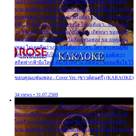
ไมตรี จากแฟนเพลง ทุกทุกที่ ปราณีหลั่งไหล ผมขอฝาก
นาม ยอดรักเอาไว้ โปรดเป็นแรงใจ อย่างนี้เรื่อยไป ขอ อยู่
คู่แฟนเพลง ไม่เคยคิดว่าเก่ง หรือดังกว่าใคร..ใคร พระคุณ
ผู้ฟัง เท่านั้นยิ่งใหญ่ ที่เป็นแรงใจ ให้ผมดังมา.. ขอ องค์เท
วา สถิตฟากฟ้ายิ่งใหญ่ คุ้มภัยให้ท่าน เถิดหนา ขอจงเชื่อ
ใจ ไว้เถิดว่า ตราบชั่วชีวา ไม่ลืมแฟนเพลง ขอ อยู่คู่แฟน
เพลง ไม่เคยคิดว่าเก่ง หรือดังกว่าใคร..ใคร พระคุณผู้ฟัง
เท่านั้นยิ่งใหญ่ ที่เป็นแรงใจ ให้ผมดังมา.. ขอ องค์เทวา
สถิตฟากฟ้ายิ่งใหญ่ คุ้มภัยให้ท่าน เถิดหนา ขอจงเชื่อใจ ไว้
เถิดว่า ตราบชั่วชีวา ไม่ลืมแฟนเพลง
ขอบคุณแฟนเพลง - Cover Ver. (ซาวด์ดนตรี) (KARAOKE)
34 views • 31.07.2569
ขอ กราบ ขอบคุณ.... ที่ได้รับไออุ่น การุณ จากแฟน เพลง
ผมแสนชื่นใจ หายวังเวง เมื่อแฟนเพลง ให้กำลังใจ น้ำใจ
ไมตรี จากแฟนเพลง ทุกทุกที่ ปราณีหลั่งไหล ผมขอฝาก
นาม ยอดรักเอาไว้ โปรดเป็นแรงใจ อย่างนี้เรื่อยไป ขอ อยู่