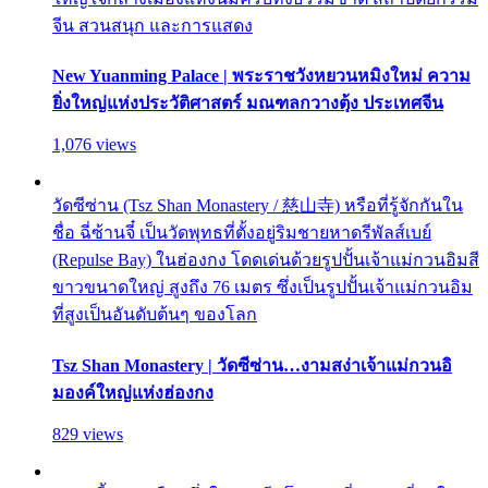
จีน สวนสนุก และการแสดง
New Yuanming Palace | พระราชวังหยวนหมิงใหม่ ความ
ยิ่งใหญ่แห่งประวัติศาสตร์ มณฑลกวางตุ้ง ประเทศจีน
1,076 views
วัดซีซ่าน (Tsz Shan Monastery / 慈山寺) หรือที่รู้จักกันใน
ชื่อ ฉี่ซ้านจี๋ เป็นวัดพุทธที่ตั้งอยู่ริมชายหาดรีพัลส์เบย์
(Repulse Bay) ในฮ่องกง โดดเด่นด้วยรูปปั้นเจ้าแม่กวนอิมสี
ขาวขนาดใหญ่ สูงถึง 76 เมตร ซึ่งเป็นรูปปั้นเจ้าแม่กวนอิม
ที่สูงเป็นอันดับต้นๆ ของโลก
Tsz Shan Monastery | วัดซีซ่าน…งามสง่าเจ้าแม่กวนอิ
มองค์ใหญ่แห่งฮ่องกง
829 views