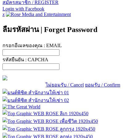
สมัครสมาชิก / REGISTER
Login with Facebook
x
ลืมรหัสผ่าน
|
Forget Password
กรอกอีเมลของคุณ :
EMAIL
รหัสยืนยัน :
CAPCHA
ไม่ยอมรับ / Cancel
ยอมรับ / Confirm