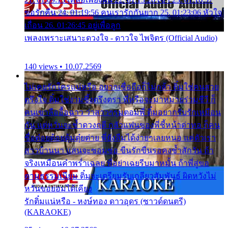
ขอรักคืน 24. 01:19:56 คนเรารักกันยาก 25. 01:23:06 หัวใจ
เถื่อน 26. 01:26:45 อยู่เพื่อลูก
เพลงเพราะเสนาะดวงใจ - ดาวใจ ไพจิตร (Official Audio)
140 views • 10.07.2569
ไม่เคยรักใครแน่หรือ อยากเชื่อถือก็ไม่กล้า ติ๋มใช่คนสวย
ตรึงใจ ติ๋มใช่งามซึ้งตรึงตรา พี่หรือจะมาหมายร่วมชีวี ก็
คนเขาลืออื้อฉาว ว่าสาวๆรุมตอมพี่ ติ๋มอยากรับรักเหมือน
กัน แต่หวั่นจะช้ำดวงฤดี กลัวแฟนของพี่ชี้หน้าด่าทอ ก็คน
ชื่อต๋อยต้อยตุ้มตุ๋ยต่าย พี่ยังลืมได้ง่ายๆเลยหนอ แค่ตัวเรา
สาวบ้านนา แสนจะซอมซ่อ ขืนรักขืนรอคงช้ำสักวัน ถ้า
จริงเหมือนคำพร่ำเฉลย พี่อย่าเฉยรีบมาหมั้น ถ้าพี่สู่ขอ
ตามธรรมเนียม ติ๋มจะเตรียมรับเกลียวสัมพันธ์ ผิดหวังไม่
หวั่นขอยอมได้เคียง
รักติ๋มแน่หรือ - หงษ์ทอง ดาวอุดร (ซาวด์ดนตรี)
(KARAOKE)