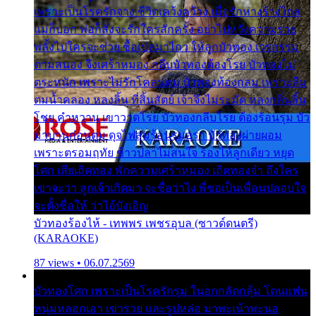
เพราะเป็นโรครักจาง ชีวิตเคว้งคว้าง เมื่อรักห่างร้างไกล
แม่ก็บอก พ่อก็สั่งจะรักใครสักครั้ง อย่าไปหวังความรวย
พลั้งไปใครจะช่วย ซื้อเปลมาไกว ให้ลูกบัวทอง เวรกรรม
ตามสนอง จึงเศร้าหมอง กลีบบัวทองต้องโรย บัวทองไม่
ตระหนัก เพราะไม่รักโคลนตม บัวทองท้องกลม เพราะลืม
ตมน้ำคลอง หลงลิ้น ที่สิ้นสัตย์ เจ้าจึงไม่ระมัด หลงกลิ่นลิ้น
โชย คำหวาน เขาวาดโรย บัวทองกลีบโรย ต้องร้อนรุม บัว
มาบานก่อนตูม ดุจไฟสุมร้อนรุมอุรา บัวทองผ่ายผอม
เพราะตรอมฤทัย ข้าวปลาไม่สนใจ ร้องไห้ลูกเดียว หยุด
โศก เสียเถิดทอง พักความเศร้าหมอง เถิดทองจ๋า ถึงใคร
เขาจะว่า ลูกเจ้าเกิดมา จะชื่อว่าไง พี่ขอเป็นเพื่อนปลอบใจ
จะตั้งชื่อให้ ว่าไอ้บังเอิญ
บัวทองร้องไห้ - เทพพร เพชรอุบล (ซาวด์ดนตรี)
(KARAOKE)
87 views • 06.07.2569
บัวทองโศก เพราะเป็นโรครักรุม ในอกกลัดกลุ้ม โดนแฟน
หนุ่มหลอกเอา เขารวย และรูปหล่อ มาพะเน้าพะนอ