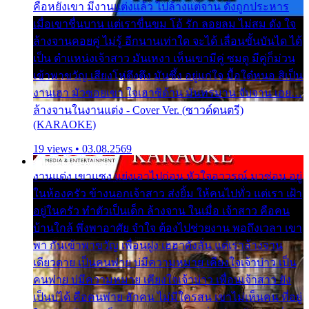
คือหยังเขา มีงานแต่งแล้ว ไปล้างแต่จาน ดั่งถูกประหาร
เมื่อเขาชื่นบาน แต่เราขื่นขม โอ้ รัก ลอยลม ไม่สม ดัง ใจ
ล้างจานคอยคู่ ไม่รู้ อีกนานเท่าใด จะได้ เลื่อนขั้นบันได ได้
เป็น ตำแหน่งเจ้าสาว มันเหงา เห็นเขามีคู่ ซมดู มีคู่ก็ม่วน
เข้าพาขวัญ เสียงโห่ตึงตึง มันซึ้ง อยู่แก่ใจ มื้อใด๋หนอ สิเป็น
งานเฮา มัวซอยเขา ใจเฮาซิด้าน มันทรมาน จับจาน เอย…
ล้างจานในงานแต่ง - Cover Ver. (ซาวด์ดนตรี)
(KARAOKE)
19 views • 03.08.2569
งานแต่ง เขาแซง แย่งเอาไปก่อน หัวใจอาวรณ์ มาซ่อน อยู่
ในห้องครัว ข้างนอกเจ้าสาว ส่งยิ้ม ให้คนไปทั่ว แต่เรา เฝ้า
อยู่ในครัว ทำตัวเป็นเด็ก ล้างจาน ในเมื่อ เจ้าสาว คือคน
บ้านใกล้ พึ่งพาอาศัย จำใจ ต้องไปช่วยงาน พอถึงเวลา เขา
พา กันเข้าพาขวัญ เพื่อนฝูง เฮฮาดังลั่น แต่เราล้างจาน
เดียวดาย เป็นคนพ่าย บ่มีความหมาย เคียงใจเจ้าบ่าว เป็น
คนพ่าย บ่มีความหมาย เคียงใจเจ้าบ่าว เพื่อนเจ้าสาว ยัง
เป็นบ่ได้ คือคนพ่าย ฮักคน ไม่มีใครสน เขาไม่เห็นคน ที่อยู่