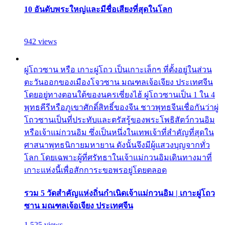
10 อันดับพระใหญ่และมีชื่อเสียงที่สุดในโลก
942 views
ผู่โถวซาน หรือ เกาะผู่โถว เป็นเกาะเล็กๆ ที่ตั้งอยู่ในส่วน
ตะวันออกของเมืองโจวซาน มณฑลเจ้อเจียง ประเทศจีน
โดยอยู่ทางตอนใต้ของนครเซี่ยงไฮ้ ผู่โถวซานเป็น 1 ใน 4
พุทธคีรีหรือภูเขาศักดิ์สิทธิ์ของจีน ชาวพุทธจีนเชื่อกันว่าผู่
โถวซานเป็นที่ประทับและตรัสรู้ของพระโพธิสัตว์กวนอิม
หรือเจ้าแม่กวนอิม ซึ่งเป็นหนึ่งในเทพเจ้าที่สำคัญที่สุดใน
ศาสนาพุทธนิกายมหายาน ดังนั้นจึงมีผู้แสวงบุญจากทั่ว
โลก โดยเฉพาะผู้ที่ศรัทธาในเจ้าแม่กวนอิมเดินทางมาที่
เกาะแห่งนี้เพื่อสักการะขอพรอยู่โดยตลอด
รวม 5 วัดสำคัญแห่งถิ่นกำเนิดเจ้าแม่กวนอิม | เกาะผู่โถว
ซาน มณฑลเจ้อเจียง ประเทศจีน
1,525 views