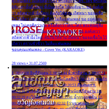
คู่แฟนเพลง ไม่เคยคิดว่าเก่ง หรือดังกว่าใคร..ใคร พระคุณ
ผู้ฟัง เท่านั้นยิ่งใหญ่ ที่เป็นแรงใจ ให้ผมดังมา.. ขอ องค์เท
วา สถิตฟากฟ้ายิ่งใหญ่ คุ้มภัยให้ท่าน เถิดหนา ขอจงเชื่อ
ใจ ไว้เถิดว่า ตราบชั่วชีวา ไม่ลืมแฟนเพลง ขอ อยู่คู่แฟน
เพลง ไม่เคยคิดว่าเก่ง หรือดังกว่าใคร..ใคร พระคุณผู้ฟัง
เท่านั้นยิ่งใหญ่ ที่เป็นแรงใจ ให้ผมดังมา.. ขอ องค์เทวา
สถิตฟากฟ้ายิ่งใหญ่ คุ้มภัยให้ท่าน เถิดหนา ขอจงเชื่อใจ ไว้
เถิดว่า ตราบชั่วชีวา ไม่ลืมแฟนเพลง
ขอบคุณแฟนเพลง - Cover Ver. (KARAOKE)
28 views • 31.07.2569
1. 00:00:00 ยินดีรับเดน 2. 00:03:44 น้ำตาอีสาน 3. 00:07:51
กิ่งทองใบหยก 4. 00:10:35 น้ำนิ่งไหลลึก 5. 00:13:49 ลานรัก
ลานเท 6. 00:17:06 จำใจจาก 7. 00:20:53 คืนฝนตก 8.
00:25:16 น้ำลงเดือนยี่ 9. 00:28:47 โสนน้อยเรือนงาม 10.
00:32:29 ตอไม้ที่ตายแล้ว 11. 00:35:41 น้ำกรดแช่เย็น 12.
00:39:08 อยากฟังซ้ำ 13. 00:42:32 รู้ว่าเขาหลอก 14.