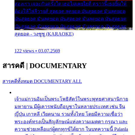
สองเรา เจอะกันครั้งใด เธอไม่เคยไยดี คราวนี้เธอยิ้มให้
ต้องให้ใส่ลีวายส์ สุดยอด สุดยอด มันสุดยอด มันสุดยอด
มันสุดยอด มันสุดยอด มันสุดยอด มันสุดยอด มันสุดยอด
มันสุดยอด มันสุดยอด มันสุดยอด มันสุดยอด มันสุดยอด
สุดยอด - วงซูซู (KARAOKE)
122 views • 03.07.2569
สารคดี
|
DOCUMENTARY
สารคดีทั้งหมด
DOCUMENTARY ALL
เจ้าแม่กวนอิมเป็นพระโพธิสัตว์ในพระพุทธศาสนานิกาย
มหายาน มีผู้เคารพนับถือบูชาในหลายประเทศ เช่น จีน
ญี่ปุ่น เกาหลี เวียดนาม รวมทั้งไทย โดยมีความเชื่อว่า
พระองค์ทรงเป็นสัญลักษณ์แห่งความเมตตา กรุณา และ
ความช่วยเหลือแก่ผู้ตกทุกข์ได้ยาก ในบทความนี้ Palanla