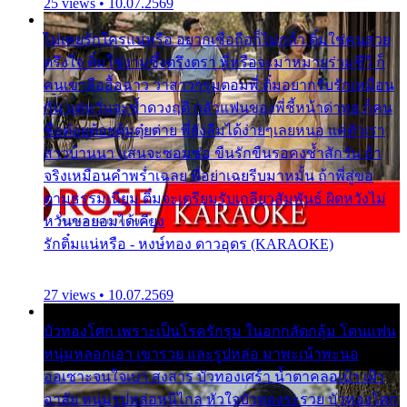
25 views • 10.07.2569
ไม่เคยรักใครแน่หรือ อยากเชื่อถือก็ไม่กล้า ติ๋มใช่คนสวย
ตรึงใจ ติ๋มใช่งามซึ้งตรึงตรา พี่หรือจะมาหมายร่วมชีวี ก็
คนเขาลืออื้อฉาว ว่าสาวๆรุมตอมพี่ ติ๋มอยากรับรักเหมือน
กัน แต่หวั่นจะช้ำดวงฤดี กลัวแฟนของพี่ชี้หน้าด่าทอ ก็คน
ชื่อต๋อยต้อยตุ้มตุ๋ยต่าย พี่ยังลืมได้ง่ายๆเลยหนอ แค่ตัวเรา
สาวบ้านนา แสนจะซอมซ่อ ขืนรักขืนรอคงช้ำสักวัน ถ้า
จริงเหมือนคำพร่ำเฉลย พี่อย่าเฉยรีบมาหมั้น ถ้าพี่สู่ขอ
ตามธรรมเนียม ติ๋มจะเตรียมรับเกลียวสัมพันธ์ ผิดหวังไม่
หวั่นขอยอมได้เคียง
รักติ๋มแน่หรือ - หงษ์ทอง ดาวอุดร (KARAOKE)
27 views • 10.07.2569
บัวทองโศก เพราะเป็นโรครักรุม ในอกกลัดกลุ้ม โดนแฟน
หนุ่มหลอกเอา เขารวย และรูปหล่อ มาพะเน้าพะนอ
ออเซาะจนใจเบา สงสาร บัวทองเศร้า น้ำตาคลอเบ้า เฝ้า
อาลัย หนุ่มรูปหล่อหนีไกล หัวใจบัวทองระรวย บัวทองโศก