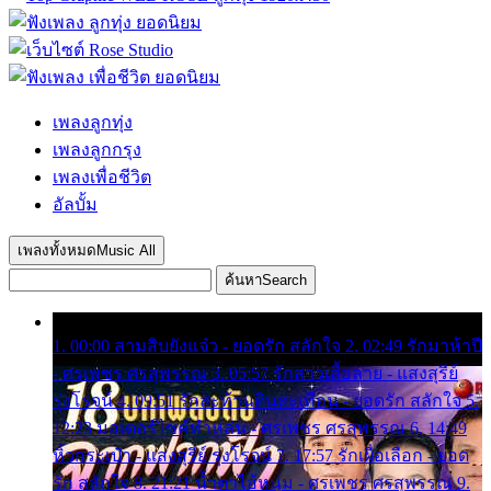
เพลงลูกทุ่ง
เพลงลูกกรุง
เพลงเพื่อชีวิต
อัลบั้ม
เพลงทั้งหมด
Music All
ค้นหา
Search
1. 00:00 สามสิบยังแจ๋ว - ยอดรัก สลักใจ 2. 02:49 รักมาห้าปี
- ศรเพชร ศรสุพรรณ 3. 05:57 รักสาวเสื้อลาย - แสงสุรีย์
รุ่งโรจน์ 4. 09:51 รักสะท้านดินสะเทือน - ยอดรัก สลักใจ 5.
12:23 มอเตอร์ไซค์ทำหล่น - ศรเพชร ศรสุพรรณ 6. 14:49
หิ้วกระเป๋า - แสงสุรีย์ รุ่งโรจน์ 7. 17:57 รักเผื่อเลือก - ยอด
รัก สลักใจ 8. 21:21 น้ำตาไอ้หนุ่ม - ศรเพชร ศรสุพรรณ 9.