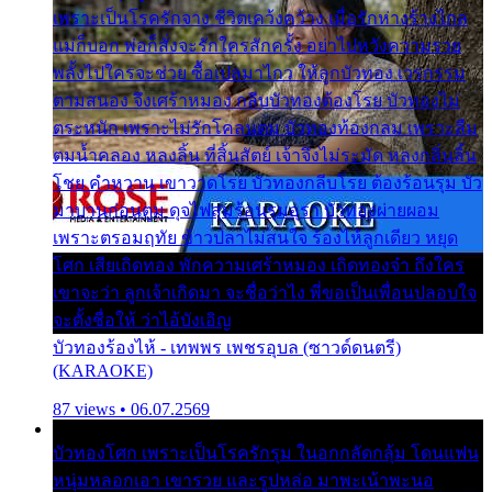
เพราะเป็นโรครักจาง ชีวิตเคว้งคว้าง เมื่อรักห่างร้างไกล
แม่ก็บอก พ่อก็สั่งจะรักใครสักครั้ง อย่าไปหวังความรวย
พลั้งไปใครจะช่วย ซื้อเปลมาไกว ให้ลูกบัวทอง เวรกรรม
ตามสนอง จึงเศร้าหมอง กลีบบัวทองต้องโรย บัวทองไม่
ตระหนัก เพราะไม่รักโคลนตม บัวทองท้องกลม เพราะลืม
ตมน้ำคลอง หลงลิ้น ที่สิ้นสัตย์ เจ้าจึงไม่ระมัด หลงกลิ่นลิ้น
โชย คำหวาน เขาวาดโรย บัวทองกลีบโรย ต้องร้อนรุม บัว
มาบานก่อนตูม ดุจไฟสุมร้อนรุมอุรา บัวทองผ่ายผอม
เพราะตรอมฤทัย ข้าวปลาไม่สนใจ ร้องไห้ลูกเดียว หยุด
โศก เสียเถิดทอง พักความเศร้าหมอง เถิดทองจ๋า ถึงใคร
เขาจะว่า ลูกเจ้าเกิดมา จะชื่อว่าไง พี่ขอเป็นเพื่อนปลอบใจ
จะตั้งชื่อให้ ว่าไอ้บังเอิญ
บัวทองร้องไห้ - เทพพร เพชรอุบล (ซาวด์ดนตรี)
(KARAOKE)
87 views • 06.07.2569
บัวทองโศก เพราะเป็นโรครักรุม ในอกกลัดกลุ้ม โดนแฟน
หนุ่มหลอกเอา เขารวย และรูปหล่อ มาพะเน้าพะนอ