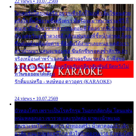
22 views • 10.07.2569
ไม่เคยรักใครแน่หรือ อยากเชื่อถือก็ไม่กล้า ติ๋มใช่คนสวย
ตรึงใจ ติ๋มใช่งามซึ้งตรึงตรา พี่หรือจะมาหมายร่วมชีวี ก็
คนเขาลืออื้อฉาว ว่าสาวๆรุมตอมพี่ ติ๋มอยากรับรักเหมือน
กัน แต่หวั่นจะช้ำดวงฤดี กลัวแฟนของพี่ชี้หน้าด่าทอ ก็คน
ชื่อต๋อยต้อยตุ้มตุ๋ยต่าย พี่ยังลืมได้ง่ายๆเลยหนอ แค่ตัวเรา
สาวบ้านนา แสนจะซอมซ่อ ขืนรักขืนรอคงช้ำสักวัน ถ้า
จริงเหมือนคำพร่ำเฉลย พี่อย่าเฉยรีบมาหมั้น ถ้าพี่สู่ขอ
ตามธรรมเนียม ติ๋มจะเตรียมรับเกลียวสัมพันธ์ ผิดหวังไม่
หวั่นขอยอมได้เคียง
รักติ๋มแน่หรือ - หงษ์ทอง ดาวอุดร (KARAOKE)
24 views • 10.07.2569
บัวทองโศก เพราะเป็นโรครักรุม ในอกกลัดกลุ้ม โดนแฟน
หนุ่มหลอกเอา เขารวย และรูปหล่อ มาพะเน้าพะนอ
ออเซาะจนใจเบา สงสาร บัวทองเศร้า น้ำตาคลอเบ้า เฝ้า
อาลัย หนุ่มรูปหล่อหนีไกล หัวใจบัวทองระรวย บัวทองโศก