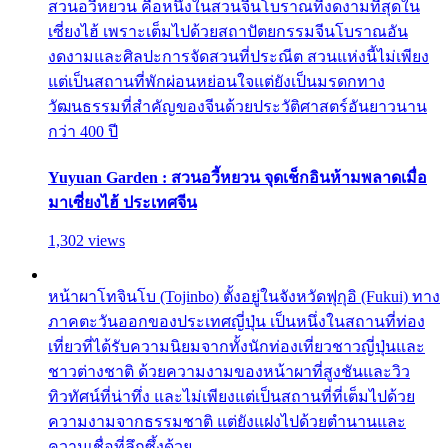
สวนอวี้หยวน คือหนึ่งในสวนจีนโบราณที่งดงามที่สุดใน
เซี่ยงไฮ้ เพราะเต็มไปด้วยสถาปัตยกรรมจีนโบราณอัน
งดงามและศิลปะการจัดสวนที่ประณีต สวนแห่งนี้ไม่เพียง
แต่เป็นสถานที่พักผ่อนหย่อนใจแต่ยังเป็นมรดกทาง
วัฒนธรรมที่สำคัญของจีนด้วยประวัติศาสตร์อันยาวนาน
กว่า 400 ปี
Yuyuan Garden : สวนอวี้หยวน จุดเช็กอินห้ามพลาดเมื่อ
มาเซี่ยงไฮ้ ประเทศจีน
1,302 views
หน้าผาโทจินโบ (Tojinbo) ตั้งอยู่ในจังหวัดฟุกุอิ (Fukui) ทาง
ภาคตะวันออกของประเทศญี่ปุ่น เป็นหนึ่งในสถานที่ท่อง
เที่ยวที่ได้รับความนิยมจากทั้งนักท่องเที่ยวชาวญี่ปุ่นและ
ชาวต่างชาติ ด้วยความงามของหน้าผาที่สูงชันและวิว
ทิวทัศน์ที่น่าทึ่ง และไม่เพียงแต่เป็นสถานที่ที่เต็มไปด้วย
ความงามจากธรรมชาติ แต่ยังแฝงไปด้วยตำนานและ
ความเชื่อที่ลึกซึ้งด้วย