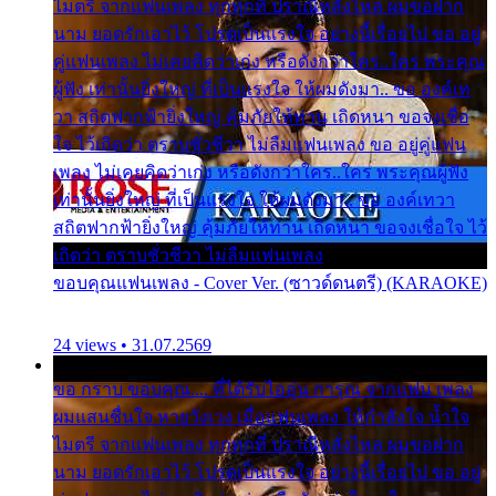
ไมตรี จากแฟนเพลง ทุกทุกที่ ปราณีหลั่งไหล ผมขอฝาก
นาม ยอดรักเอาไว้ โปรดเป็นแรงใจ อย่างนี้เรื่อยไป ขอ อยู่
คู่แฟนเพลง ไม่เคยคิดว่าเก่ง หรือดังกว่าใคร..ใคร พระคุณ
ผู้ฟัง เท่านั้นยิ่งใหญ่ ที่เป็นแรงใจ ให้ผมดังมา.. ขอ องค์เท
วา สถิตฟากฟ้ายิ่งใหญ่ คุ้มภัยให้ท่าน เถิดหนา ขอจงเชื่อ
ใจ ไว้เถิดว่า ตราบชั่วชีวา ไม่ลืมแฟนเพลง ขอ อยู่คู่แฟน
เพลง ไม่เคยคิดว่าเก่ง หรือดังกว่าใคร..ใคร พระคุณผู้ฟัง
เท่านั้นยิ่งใหญ่ ที่เป็นแรงใจ ให้ผมดังมา.. ขอ องค์เทวา
สถิตฟากฟ้ายิ่งใหญ่ คุ้มภัยให้ท่าน เถิดหนา ขอจงเชื่อใจ ไว้
เถิดว่า ตราบชั่วชีวา ไม่ลืมแฟนเพลง
ขอบคุณแฟนเพลง - Cover Ver. (ซาวด์ดนตรี) (KARAOKE)
24 views • 31.07.2569
ขอ กราบ ขอบคุณ.... ที่ได้รับไออุ่น การุณ จากแฟน เพลง
ผมแสนชื่นใจ หายวังเวง เมื่อแฟนเพลง ให้กำลังใจ น้ำใจ
ไมตรี จากแฟนเพลง ทุกทุกที่ ปราณีหลั่งไหล ผมขอฝาก
นาม ยอดรักเอาไว้ โปรดเป็นแรงใจ อย่างนี้เรื่อยไป ขอ อยู่