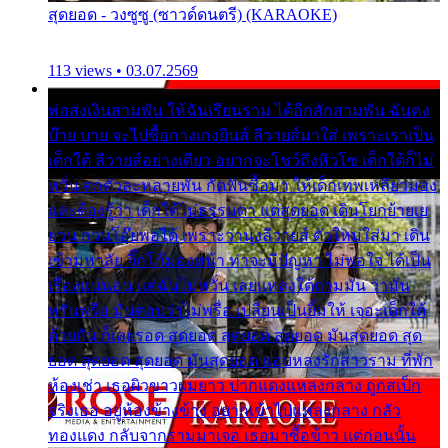
สุดยอด - วงซูซู (ซาวด์ดนตรี) (KARAOKE)
113 views • 03.07.2569
พ่อส่งเงินสามพัน ให้ฉันเรียนราม ได้อีกสักสามพัน ฉันคง
บ๊าย บาย จะไปซื้อกางเกงยีนส์ ลีวายส์มาใส่ เพราะเราเป็น
เด็กใต้ ลีวายส์อย่างเดียว อยากจะโชว์ถึงหิวโซ เด็กใต้ก็ไม่
หวั่น ตกตัวละหลายพัน กัดฟันซื้อมา ให้เด็กเทพเหลียวมอง
และต้องรู้ว่า เด็กใต้ไม่ธรรมดา แต่สุดยอด เดินโยกย้ายเย
ยวน กวนโอ๊ยพอได้ เพราะว่านุ่งลีวายส์ ตัวใหม่ใส่มา เดิน
เข้ามหาลัย จิ๊กโก๊มองหน้า ท่าจะมีปัญหา ไม่พอใจ ได้เป็น
เรื่องแน่นอน แต่ฉันไม่หวั่น เลยแหลงใต้ถามมัน ว่ามัน
พรั่นพรือ มันตอบว่าไม่พรื่อ เปลี่ยนเป็นยิ้มให้ เจอะเด็กใต้
ด้วยกัน ก็เลยรอด สุดยอด สุดยอด สุดยอด มันสุดยอด สุด
ยอด สุดยอด สุดยอด มันสุดยอด แอบหลงรักสาวราม ที่พัก
ห้องเช่า เธอผิวขาวผมยาว ปากแดงแหลงกลาง ถูกสเป็ก
จริงเธอ อยู่ห้องข้างข้าง อยากเข้าไปแหลงกลาง กลัว
ทองแดง กลับจากรามมาเจอ เธอมาซื้อข้าว แต่ก่อนนั้น