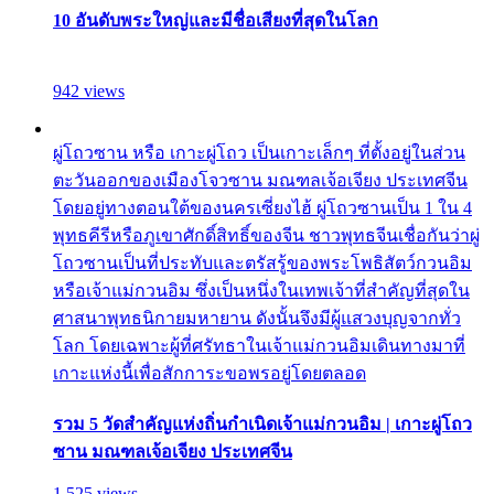
10 อันดับพระใหญ่และมีชื่อเสียงที่สุดในโลก
942 views
ผู่โถวซาน หรือ เกาะผู่โถว เป็นเกาะเล็กๆ ที่ตั้งอยู่ในส่วน
ตะวันออกของเมืองโจวซาน มณฑลเจ้อเจียง ประเทศจีน
โดยอยู่ทางตอนใต้ของนครเซี่ยงไฮ้ ผู่โถวซานเป็น 1 ใน 4
พุทธคีรีหรือภูเขาศักดิ์สิทธิ์ของจีน ชาวพุทธจีนเชื่อกันว่าผู่
โถวซานเป็นที่ประทับและตรัสรู้ของพระโพธิสัตว์กวนอิม
หรือเจ้าแม่กวนอิม ซึ่งเป็นหนึ่งในเทพเจ้าที่สำคัญที่สุดใน
ศาสนาพุทธนิกายมหายาน ดังนั้นจึงมีผู้แสวงบุญจากทั่ว
โลก โดยเฉพาะผู้ที่ศรัทธาในเจ้าแม่กวนอิมเดินทางมาที่
เกาะแห่งนี้เพื่อสักการะขอพรอยู่โดยตลอด
รวม 5 วัดสำคัญแห่งถิ่นกำเนิดเจ้าแม่กวนอิม | เกาะผู่โถว
ซาน มณฑลเจ้อเจียง ประเทศจีน
1,525 views