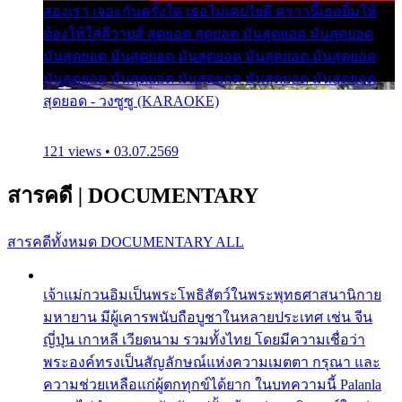
สองเรา เจอะกันครั้งใด เธอไม่เคยไยดี คราวนี้เธอยิ้มให้
ต้องให้ใส่ลีวายส์ สุดยอด สุดยอด มันสุดยอด มันสุดยอด
มันสุดยอด มันสุดยอด มันสุดยอด มันสุดยอด มันสุดยอด
มันสุดยอด มันสุดยอด มันสุดยอด มันสุดยอด มันสุดยอด
สุดยอด - วงซูซู (KARAOKE)
121 views • 03.07.2569
สารคดี
|
DOCUMENTARY
สารคดีทั้งหมด
DOCUMENTARY ALL
เจ้าแม่กวนอิมเป็นพระโพธิสัตว์ในพระพุทธศาสนานิกาย
มหายาน มีผู้เคารพนับถือบูชาในหลายประเทศ เช่น จีน
ญี่ปุ่น เกาหลี เวียดนาม รวมทั้งไทย โดยมีความเชื่อว่า
พระองค์ทรงเป็นสัญลักษณ์แห่งความเมตตา กรุณา และ
ความช่วยเหลือแก่ผู้ตกทุกข์ได้ยาก ในบทความนี้ Palanla