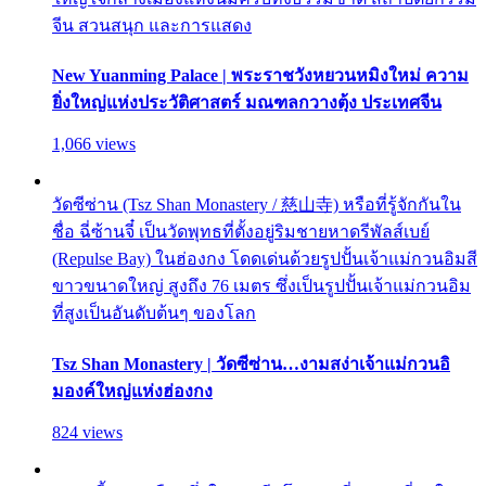
จีน สวนสนุก และการแสดง
New Yuanming Palace | พระราชวังหยวนหมิงใหม่ ความ
ยิ่งใหญ่แห่งประวัติศาสตร์ มณฑลกวางตุ้ง ประเทศจีน
1,066 views
วัดซีซ่าน (Tsz Shan Monastery / 慈山寺) หรือที่รู้จักกันใน
ชื่อ ฉี่ซ้านจี๋ เป็นวัดพุทธที่ตั้งอยู่ริมชายหาดรีพัลส์เบย์
(Repulse Bay) ในฮ่องกง โดดเด่นด้วยรูปปั้นเจ้าแม่กวนอิมสี
ขาวขนาดใหญ่ สูงถึง 76 เมตร ซึ่งเป็นรูปปั้นเจ้าแม่กวนอิม
ที่สูงเป็นอันดับต้นๆ ของโลก
Tsz Shan Monastery | วัดซีซ่าน…งามสง่าเจ้าแม่กวนอิ
มองค์ใหญ่แห่งฮ่องกง
824 views