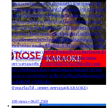
ออเซาะจนใจเบา สงสาร บัวทองเศร้า น้ำตาคลอเบ้า เฝ้า
อาลัย หนุ่มรูปหล่อหนีไกล หัวใจบัวทองระรวย บัวทองโศก
เพราะเป็นโรครักจาง ชีวิตเคว้งคว้าง เมื่อรักห่างร้างไกล
แม่ก็บอก พ่อก็สั่งจะรักใครสักครั้ง อย่าไปหวังความรวย
พลั้งไปใครจะช่วย ซื้อเปลมาไกว ให้ลูกบัวทอง เวรกรรม
ตามสนอง จึงเศร้าหมอง กลีบบัวทองต้องโรย บัวทองไม่
ตระหนัก เพราะไม่รักโคลนตม บัวทองท้องกลม เพราะลืม
ตมน้ำคลอง หลงลิ้น ที่สิ้นสัตย์ เจ้าจึงไม่ระมัด หลงกลิ่นลิ้น
โชย คำหวาน เขาวาดโรย บัวทองกลีบโรย ต้องร้อนรุม บัว
มาบานก่อนตูม ดุจไฟสุมร้อนรุมอุรา บัวทองผ่ายผอม
เพราะตรอมฤทัย ข้าวปลาไม่สนใจ ร้องไห้ลูกเดียว หยุด
โศก เสียเถิดทอง พักความเศร้าหมอง เถิดทองจ๋า ถึงใคร
เขาจะว่า ลูกเจ้าเกิดมา จะชื่อว่าไง พี่ขอเป็นเพื่อนปลอบใจ
จะตั้งชื่อให้ ว่าไอ้บังเอิญ
บัวทองร้องไห้ - เทพพร เพชรอุบล(KARAOKE)
109 views • 06.07.2569