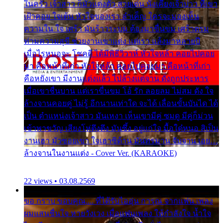
ในครัว เจ้าสาว ก็มัวแต่งตัว สวยเด่น นั่งเคียงเจ้าบ่าว ที่เขา
เฝ้าคอย ใจเต้น หัวใจของเรา ลำเค็ญ ใครจะมองเห็น
ความใน ใจ เศร้า มันร้าวระบม ต้องมาขื่นขม เศร้าตรม
ท่ามความสุขี ช่วยงานเขาแต่ง แต่เรา แล้งมาหลายปี
เมื่อไรหนอจะ โชคดี ได้มีพิธีวิวาห์ หัวใจหล้า คอยไปคอย
มา คือหน้าที่เก่า หัวใจหล้า คอยไปคอยมา คือหน้าที่เก่า
คือหยังเขา มีงานแต่งแล้ว ไปล้างแต่จาน ดั่งถูกประหาร
เมื่อเขาชื่นบาน แต่เราขื่นขม โอ้ รัก ลอยลม ไม่สม ดัง ใจ
ล้างจานคอยคู่ ไม่รู้ อีกนานเท่าใด จะได้ เลื่อนขั้นบันได ได้
เป็น ตำแหน่งเจ้าสาว มันเหงา เห็นเขามีคู่ ซมดู มีคู่ก็ม่วน
เข้าพาขวัญ เสียงโห่ตึงตึง มันซึ้ง อยู่แก่ใจ มื้อใด๋หนอ สิเป็น
งานเฮา มัวซอยเขา ใจเฮาซิด้าน มันทรมาน จับจาน เอย…
ล้างจานในงานแต่ง - Cover Ver. (KARAOKE)
22 views • 03.08.2569
ขอ กราบ ขอบคุณ.... ที่ได้รับไออุ่น การุณ จากแฟน เพลง
ผมแสนชื่นใจ หายวังเวง เมื่อแฟนเพลง ให้กำลังใจ น้ำใจ