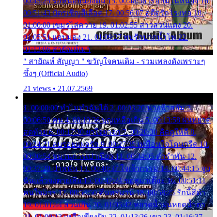
00:45:25 รอหน่อยน้องติ๋ม 15. 00:48:56 เรือล่มในหนอง 16.
00:51:43 บัตรเชิญสีเลือด 17. 00:56:07 อดีตรักโรงทอ 18.
01:00:00 เขมรไล่ควาย 19. 01:02:55 สาวสวนแตง 20.
01:05:51 แอบมอง 21. 01:09:27 พบรักปากน้ำโพ 22.
01:13:06 สายัณห์เมา
" สายัณห์ สัญญา " ขวัญใจคนเดิม - รวมเพลงดังเพราะๆ
ซึ้งๆ (Official Audio)
21 views • 21.07.2569
1. 00:00:00 ทำไมทำฉันได้ 2. 00:03:20 นางฟ้าสลัม 3.
00:06:50 คน 4. 00:10:36 บุญเหลือเกิน 5. 00:13:58 ฝนหยาด
สุดท้าย 6. 00:17:30 ยาใจยาจก 7. 00:20:30 คิดดูให้ดี 8.
00:24:21 ลบรอยแผลรัก 9. 00:27:35 เหมือนใจโดนกรีด 10.
00:30:54 ขบวนการเปาเปียว 11. 00:34:05 คำรำพัน 12.
00:37:20 ปาหนัน 13. 00:40:37 ใจเจ้ากรรม 14. 00:44:15 จูบ
ฉันแล้วจงตายเสีย 15. 00:47:24 ขอสูมาเต๊อะ 16. 00:51:11
คนใจมาร 17. 00:54:50 คืนทรมาน 18. 00:58:25 รักนี้สีดำ
19. 01:01:44 ส่วนเกิน 20. 01:05:42 หยาดน้ำฝนหยดน้ำตา
21. 01:09:13 เหลือเพียงฝัน 22. 01:13:26 เขา 23. 01:16:37