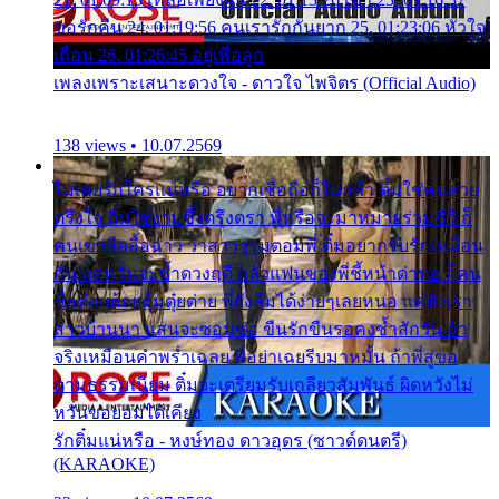
ขอรักคืน 24. 01:19:56 คนเรารักกันยาก 25. 01:23:06 หัวใจ
เถื่อน 26. 01:26:45 อยู่เพื่อลูก
เพลงเพราะเสนาะดวงใจ - ดาวใจ ไพจิตร (Official Audio)
138 views • 10.07.2569
ไม่เคยรักใครแน่หรือ อยากเชื่อถือก็ไม่กล้า ติ๋มใช่คนสวย
ตรึงใจ ติ๋มใช่งามซึ้งตรึงตรา พี่หรือจะมาหมายร่วมชีวี ก็
คนเขาลืออื้อฉาว ว่าสาวๆรุมตอมพี่ ติ๋มอยากรับรักเหมือน
กัน แต่หวั่นจะช้ำดวงฤดี กลัวแฟนของพี่ชี้หน้าด่าทอ ก็คน
ชื่อต๋อยต้อยตุ้มตุ๋ยต่าย พี่ยังลืมได้ง่ายๆเลยหนอ แค่ตัวเรา
สาวบ้านนา แสนจะซอมซ่อ ขืนรักขืนรอคงช้ำสักวัน ถ้า
จริงเหมือนคำพร่ำเฉลย พี่อย่าเฉยรีบมาหมั้น ถ้าพี่สู่ขอ
ตามธรรมเนียม ติ๋มจะเตรียมรับเกลียวสัมพันธ์ ผิดหวังไม่
หวั่นขอยอมได้เคียง
รักติ๋มแน่หรือ - หงษ์ทอง ดาวอุดร (ซาวด์ดนตรี)
(KARAOKE)