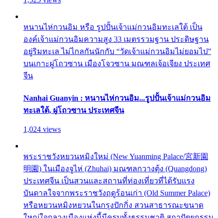
หนานไห่กวนอิม หรือ รูปปั้นเจ้าแม่กวนอิมทะเลใต้ เป็น
องค์เจ้าแม่กวนอิมความสูง 33 เมตรรวมฐาน ประดิษฐาน
อยู่ริมทะเล ไม่ไกลกันนักกับ “วัดเจ้าแม่กวนอิมไม่ยอมไป”
บนเกาะผู่โถวซาน เมืองโจวซาน มณฑลเจ้อเจียง ประเทศ
จีน
Nanhai Guanyin : หนานไห่กวนอิม...รูปปั้นเจ้าแม่กวนอิม
ทะเลใต้, ผู่โถวซาน ประเทศจีน
1,024 views
พระราชวังหยวนหมิงใหม่ (New Yuanming Palace/宮新園
明園) ในเมืองจูไห่ (Zhuhai) มณฑลกวางตุ้ง (Quangdong)
ประเทศจีน เป็นสวนและสถานที่ท่องเที่ยวที่ได้รับแรง
บันดาลใจจากพระราชวังฤดูร้อนเก่า (Old Summer Palace)
หรือหยวนหมิงหยวนในกรุงปักกิ่ง สวนสาธารณะขนาด
ใหญ่ใจกลางเมืองแห่งนี้มีครบทั้งธรรมชาติ สถาปัตยกรรม