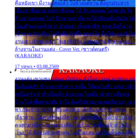
คือหยังเขา มีงานแต่งแล้ว ไปล้างแต่จาน ดั่งถูกประหาร
เมื่อเขาชื่นบาน แต่เราขื่นขม โอ้ รัก ลอยลม ไม่สม ดัง ใจ
ล้างจานคอยคู่ ไม่รู้ อีกนานเท่าใด จะได้ เลื่อนขั้นบันได ได้
เป็น ตำแหน่งเจ้าสาว มันเหงา เห็นเขามีคู่ ซมดู มีคู่ก็ม่วน
เข้าพาขวัญ เสียงโห่ตึงตึง มันซึ้ง อยู่แก่ใจ มื้อใด๋หนอ สิเป็น
งานเฮา มัวซอยเขา ใจเฮาซิด้าน มันทรมาน จับจาน เอย…
ล้างจานในงานแต่ง - Cover Ver. (ซาวด์ดนตรี)
(KARAOKE)
17 views • 03.08.2569
งานแต่ง เขาแซง แย่งเอาไปก่อน หัวใจอาวรณ์ มาซ่อน อยู่
ในห้องครัว ข้างนอกเจ้าสาว ส่งยิ้ม ให้คนไปทั่ว แต่เรา เฝ้า
อยู่ในครัว ทำตัวเป็นเด็ก ล้างจาน ในเมื่อ เจ้าสาว คือคน
บ้านใกล้ พึ่งพาอาศัย จำใจ ต้องไปช่วยงาน พอถึงเวลา เขา
พา กันเข้าพาขวัญ เพื่อนฝูง เฮฮาดังลั่น แต่เราล้างจาน
เดียวดาย เป็นคนพ่าย บ่มีความหมาย เคียงใจเจ้าบ่าว เป็น
คนพ่าย บ่มีความหมาย เคียงใจเจ้าบ่าว เพื่อนเจ้าสาว ยัง
เป็นบ่ได้ คือคนพ่าย ฮักคน ไม่มีใครสน เขาไม่เห็นคน ที่อยู่