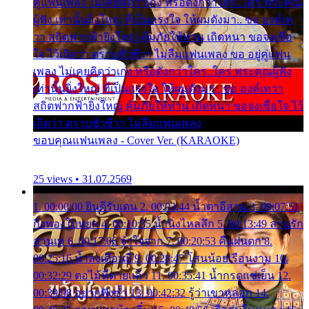
คู่แฟนเพลง ไม่เคยคิดว่าเก่ง หรือดังกว่าใคร..ใคร พระคุณ
ผู้ฟัง เท่านั้นยิ่งใหญ่ ที่เป็นแรงใจ ให้ผมดังมา.. ขอ องค์เท
วา สถิตฟากฟ้ายิ่งใหญ่ คุ้มภัยให้ท่าน เถิดหนา ขอจงเชื่อ
ใจ ไว้เถิดว่า ตราบชั่วชีวา ไม่ลืมแฟนเพลง ขอ อยู่คู่แฟน
เพลง ไม่เคยคิดว่าเก่ง หรือดังกว่าใคร..ใคร พระคุณผู้ฟัง
เท่านั้นยิ่งใหญ่ ที่เป็นแรงใจ ให้ผมดังมา.. ขอ องค์เทวา
สถิตฟากฟ้ายิ่งใหญ่ คุ้มภัยให้ท่าน เถิดหนา ขอจงเชื่อใจ ไว้
เถิดว่า ตราบชั่วชีวา ไม่ลืมแฟนเพลง
ขอบคุณแฟนเพลง - Cover Ver. (KARAOKE)
25 views • 31.07.2569
1. 00:00:00 ยินดีรับเดน 2. 00:03:44 น้ำตาอีสาน 3. 00:07:51
กิ่งทองใบหยก 4. 00:10:35 น้ำนิ่งไหลลึก 5. 00:13:49 ลานรัก
ลานเท 6. 00:17:06 จำใจจาก 7. 00:20:53 คืนฝนตก 8.
00:25:16 น้ำลงเดือนยี่ 9. 00:28:47 โสนน้อยเรือนงาม 10.
00:32:29 ตอไม้ที่ตายแล้ว 11. 00:35:41 น้ำกรดแช่เย็น 12.
00:39:08 อยากฟังซ้ำ 13. 00:42:32 รู้ว่าเขาหลอก 14.