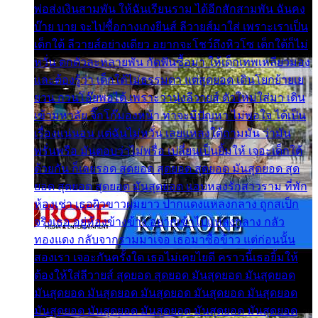
พ่อส่งเงินสามพัน ให้ฉันเรียนราม ได้อีกสักสามพัน ฉันคง
บ๊าย บาย จะไปซื้อกางเกงยีนส์ ลีวายส์มาใส่ เพราะเราเป็น
เด็กใต้ ลีวายส์อย่างเดียว อยากจะโชว์ถึงหิวโซ เด็กใต้ก็ไม่
หวั่น ตกตัวละหลายพัน กัดฟันซื้อมา ให้เด็กเทพเหลียวมอง
และต้องรู้ว่า เด็กใต้ไม่ธรรมดา แต่สุดยอด เดินโยกย้ายเย
ยวน กวนโอ๊ยพอได้ เพราะว่านุ่งลีวายส์ ตัวใหม่ใส่มา เดิน
เข้ามหาลัย จิ๊กโก๊มองหน้า ท่าจะมีปัญหา ไม่พอใจ ได้เป็น
เรื่องแน่นอน แต่ฉันไม่หวั่น เลยแหลงใต้ถามมัน ว่ามัน
พรั่นพรือ มันตอบว่าไม่พรื่อ เปลี่ยนเป็นยิ้มให้ เจอะเด็กใต้
ด้วยกัน ก็เลยรอด สุดยอด สุดยอด สุดยอด มันสุดยอด สุด
ยอด สุดยอด สุดยอด มันสุดยอด แอบหลงรักสาวราม ที่พัก
ห้องเช่า เธอผิวขาวผมยาว ปากแดงแหลงกลาง ถูกสเป็ก
จริงเธอ อยู่ห้องข้างข้าง อยากเข้าไปแหลงกลาง กลัว
ทองแดง กลับจากรามมาเจอ เธอมาซื้อข้าว แต่ก่อนนั้น
สองเรา เจอะกันครั้งใด เธอไม่เคยไยดี คราวนี้เธอยิ้มให้
ต้องให้ใส่ลีวายส์ สุดยอด สุดยอด มันสุดยอด มันสุดยอด
มันสุดยอด มันสุดยอด มันสุดยอด มันสุดยอด มันสุดยอด
มันสุดยอด มันสุดยอด มันสุดยอด มันสุดยอด มันสุดยอด