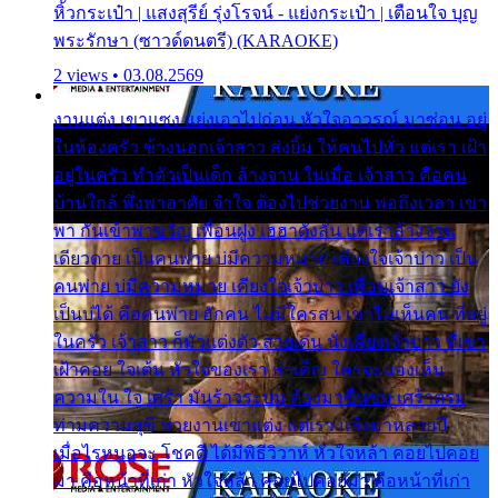
หิ้วกระเป๋า | แสงสุรีย์ รุ่งโรจน์ - แย่งกระเป๋า | เตือนใจ บุญ
พระรักษา (ซาวด์ดนตรี) (KARAOKE)
2 views • 03.08.2569
งานแต่ง เขาแซง แย่งเอาไปก่อน หัวใจอาวรณ์ มาซ่อน อยู่
ในห้องครัว ข้างนอกเจ้าสาว ส่งยิ้ม ให้คนไปทั่ว แต่เรา เฝ้า
อยู่ในครัว ทำตัวเป็นเด็ก ล้างจาน ในเมื่อ เจ้าสาว คือคน
บ้านใกล้ พึ่งพาอาศัย จำใจ ต้องไปช่วยงาน พอถึงเวลา เขา
พา กันเข้าพาขวัญ เพื่อนฝูง เฮฮาดังลั่น แต่เราล้างจาน
เดียวดาย เป็นคนพ่าย บ่มีความหมาย เคียงใจเจ้าบ่าว เป็น
คนพ่าย บ่มีความหมาย เคียงใจเจ้าบ่าว เพื่อนเจ้าสาว ยัง
เป็นบ่ได้ คือคนพ่าย ฮักคน ไม่มีใครสน เขาไม่เห็นคน ที่อยู่
ในครัว เจ้าสาว ก็มัวแต่งตัว สวยเด่น นั่งเคียงเจ้าบ่าว ที่เขา
เฝ้าคอย ใจเต้น หัวใจของเรา ลำเค็ญ ใครจะมองเห็น
ความใน ใจ เศร้า มันร้าวระบม ต้องมาขื่นขม เศร้าตรม
ท่ามความสุขี ช่วยงานเขาแต่ง แต่เรา แล้งมาหลายปี
เมื่อไรหนอจะ โชคดี ได้มีพิธีวิวาห์ หัวใจหล้า คอยไปคอย
มา คือหน้าที่เก่า หัวใจหล้า คอยไปคอยมา คือหน้าที่เก่า