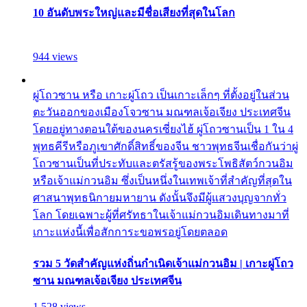
10 อันดับพระใหญ่และมีชื่อเสียงที่สุดในโลก
944 views
ผู่โถวซาน หรือ เกาะผู่โถว เป็นเกาะเล็กๆ ที่ตั้งอยู่ในส่วน
ตะวันออกของเมืองโจวซาน มณฑลเจ้อเจียง ประเทศจีน
โดยอยู่ทางตอนใต้ของนครเซี่ยงไฮ้ ผู่โถวซานเป็น 1 ใน 4
พุทธคีรีหรือภูเขาศักดิ์สิทธิ์ของจีน ชาวพุทธจีนเชื่อกันว่าผู่
โถวซานเป็นที่ประทับและตรัสรู้ของพระโพธิสัตว์กวนอิม
หรือเจ้าแม่กวนอิม ซึ่งเป็นหนึ่งในเทพเจ้าที่สำคัญที่สุดใน
ศาสนาพุทธนิกายมหายาน ดังนั้นจึงมีผู้แสวงบุญจากทั่ว
โลก โดยเฉพาะผู้ที่ศรัทธาในเจ้าแม่กวนอิมเดินทางมาที่
เกาะแห่งนี้เพื่อสักการะขอพรอยู่โดยตลอด
รวม 5 วัดสำคัญแห่งถิ่นกำเนิดเจ้าแม่กวนอิม | เกาะผู่โถว
ซาน มณฑลเจ้อเจียง ประเทศจีน
1,528 views