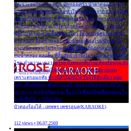
ออเซาะจนใจเบา สงสาร บัวทองเศร้า น้ำตาคลอเบ้า เฝ้า
อาลัย หนุ่มรูปหล่อหนีไกล หัวใจบัวทองระรวย บัวทองโศก
เพราะเป็นโรครักจาง ชีวิตเคว้งคว้าง เมื่อรักห่างร้างไกล
แม่ก็บอก พ่อก็สั่งจะรักใครสักครั้ง อย่าไปหวังความรวย
พลั้งไปใครจะช่วย ซื้อเปลมาไกว ให้ลูกบัวทอง เวรกรรม
ตามสนอง จึงเศร้าหมอง กลีบบัวทองต้องโรย บัวทองไม่
ตระหนัก เพราะไม่รักโคลนตม บัวทองท้องกลม เพราะลืม
ตมน้ำคลอง หลงลิ้น ที่สิ้นสัตย์ เจ้าจึงไม่ระมัด หลงกลิ่นลิ้น
โชย คำหวาน เขาวาดโรย บัวทองกลีบโรย ต้องร้อนรุม บัว
มาบานก่อนตูม ดุจไฟสุมร้อนรุมอุรา บัวทองผ่ายผอม
เพราะตรอมฤทัย ข้าวปลาไม่สนใจ ร้องไห้ลูกเดียว หยุด
โศก เสียเถิดทอง พักความเศร้าหมอง เถิดทองจ๋า ถึงใคร
เขาจะว่า ลูกเจ้าเกิดมา จะชื่อว่าไง พี่ขอเป็นเพื่อนปลอบใจ
จะตั้งชื่อให้ ว่าไอ้บังเอิญ
บัวทองร้องไห้ - เทพพร เพชรอุบล(KARAOKE)
112 views • 06.07.2569