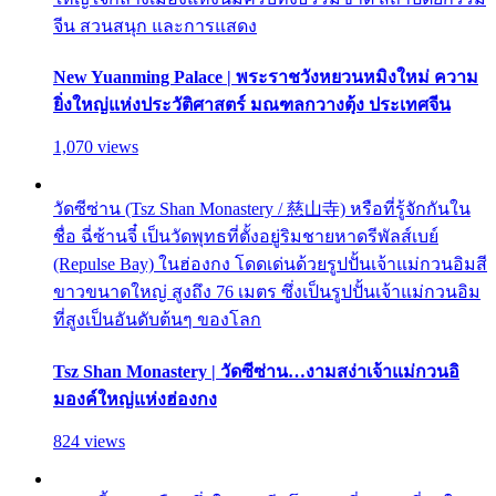
จีน สวนสนุก และการแสดง
New Yuanming Palace | พระราชวังหยวนหมิงใหม่ ความ
ยิ่งใหญ่แห่งประวัติศาสตร์ มณฑลกวางตุ้ง ประเทศจีน
1,070 views
วัดซีซ่าน (Tsz Shan Monastery / 慈山寺) หรือที่รู้จักกันใน
ชื่อ ฉี่ซ้านจี๋ เป็นวัดพุทธที่ตั้งอยู่ริมชายหาดรีพัลส์เบย์
(Repulse Bay) ในฮ่องกง โดดเด่นด้วยรูปปั้นเจ้าแม่กวนอิมสี
ขาวขนาดใหญ่ สูงถึง 76 เมตร ซึ่งเป็นรูปปั้นเจ้าแม่กวนอิม
ที่สูงเป็นอันดับต้นๆ ของโลก
Tsz Shan Monastery | วัดซีซ่าน…งามสง่าเจ้าแม่กวนอิ
มองค์ใหญ่แห่งฮ่องกง
824 views