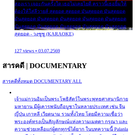
สองเรา เจอะกันครั้งใด เธอไม่เคยไยดี คราวนี้เธอยิ้มให้
ต้องให้ใส่ลีวายส์ สุดยอด สุดยอด มันสุดยอด มันสุดยอด
มันสุดยอด มันสุดยอด มันสุดยอด มันสุดยอด มันสุดยอด
มันสุดยอด มันสุดยอด มันสุดยอด มันสุดยอด มันสุดยอด
สุดยอด - วงซูซู (KARAOKE)
127 views • 03.07.2569
สารคดี
|
DOCUMENTARY
สารคดีทั้งหมด
DOCUMENTARY ALL
เจ้าแม่กวนอิมเป็นพระโพธิสัตว์ในพระพุทธศาสนานิกาย
มหายาน มีผู้เคารพนับถือบูชาในหลายประเทศ เช่น จีน
ญี่ปุ่น เกาหลี เวียดนาม รวมทั้งไทย โดยมีความเชื่อว่า
พระองค์ทรงเป็นสัญลักษณ์แห่งความเมตตา กรุณา และ
ความช่วยเหลือแก่ผู้ตกทุกข์ได้ยาก ในบทความนี้ Palanla