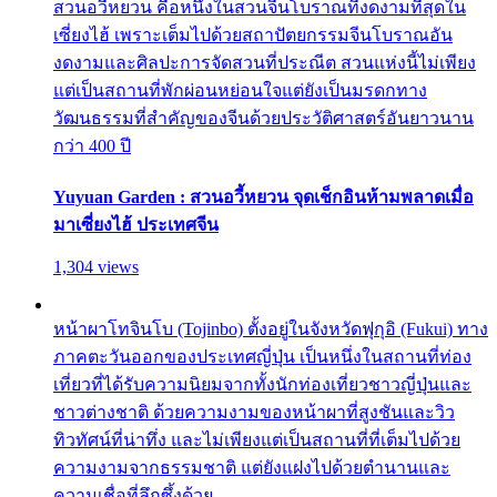
สวนอวี้หยวน คือหนึ่งในสวนจีนโบราณที่งดงามที่สุดใน
เซี่ยงไฮ้ เพราะเต็มไปด้วยสถาปัตยกรรมจีนโบราณอัน
งดงามและศิลปะการจัดสวนที่ประณีต สวนแห่งนี้ไม่เพียง
แต่เป็นสถานที่พักผ่อนหย่อนใจแต่ยังเป็นมรดกทาง
วัฒนธรรมที่สำคัญของจีนด้วยประวัติศาสตร์อันยาวนาน
กว่า 400 ปี
Yuyuan Garden : สวนอวี้หยวน จุดเช็กอินห้ามพลาดเมื่อ
มาเซี่ยงไฮ้ ประเทศจีน
1,304 views
หน้าผาโทจินโบ (Tojinbo) ตั้งอยู่ในจังหวัดฟุกุอิ (Fukui) ทาง
ภาคตะวันออกของประเทศญี่ปุ่น เป็นหนึ่งในสถานที่ท่อง
เที่ยวที่ได้รับความนิยมจากทั้งนักท่องเที่ยวชาวญี่ปุ่นและ
ชาวต่างชาติ ด้วยความงามของหน้าผาที่สูงชันและวิว
ทิวทัศน์ที่น่าทึ่ง และไม่เพียงแต่เป็นสถานที่ที่เต็มไปด้วย
ความงามจากธรรมชาติ แต่ยังแฝงไปด้วยตำนานและ
ความเชื่อที่ลึกซึ้งด้วย