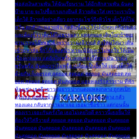
พ่อส่งเงินสามพัน ให้ฉันเรียนราม ได้อีกสักสามพัน ฉันคง
บ๊าย บาย จะไปซื้อกางเกงยีนส์ ลีวายส์มาใส่ เพราะเราเป็น
เด็กใต้ ลีวายส์อย่างเดียว อยากจะโชว์ถึงหิวโซ เด็กใต้ก็ไม่
หวั่น ตกตัวละหลายพัน กัดฟันซื้อมา ให้เด็กเทพเหลียวมอง
และต้องรู้ว่า เด็กใต้ไม่ธรรมดา แต่สุดยอด เดินโยกย้ายเย
ยวน กวนโอ๊ยพอได้ เพราะว่านุ่งลีวายส์ ตัวใหม่ใส่มา เดิน
เข้ามหาลัย จิ๊กโก๊มองหน้า ท่าจะมีปัญหา ไม่พอใจ ได้เป็น
เรื่องแน่นอน แต่ฉันไม่หวั่น เลยแหลงใต้ถามมัน ว่ามัน
พรั่นพรือ มันตอบว่าไม่พรื่อ เปลี่ยนเป็นยิ้มให้ เจอะเด็กใต้
ด้วยกัน ก็เลยรอด สุดยอด สุดยอด สุดยอด มันสุดยอด สุด
ยอด สุดยอด สุดยอด มันสุดยอด แอบหลงรักสาวราม ที่พัก
ห้องเช่า เธอผิวขาวผมยาว ปากแดงแหลงกลาง ถูกสเป็ก
จริงเธอ อยู่ห้องข้างข้าง อยากเข้าไปแหลงกลาง กลัว
ทองแดง กลับจากรามมาเจอ เธอมาซื้อข้าว แต่ก่อนนั้น
สองเรา เจอะกันครั้งใด เธอไม่เคยไยดี คราวนี้เธอยิ้มให้
ต้องให้ใส่ลีวายส์ สุดยอด สุดยอด มันสุดยอด มันสุดยอด
มันสุดยอด มันสุดยอด มันสุดยอด มันสุดยอด มันสุดยอด
มันสุดยอด มันสุดยอด มันสุดยอด มันสุดยอด มันสุดยอด