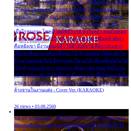
ในครัว เจ้าสาว ก็มัวแต่งตัว สวยเด่น นั่งเคียงเจ้าบ่าว ที่เขา
เฝ้าคอย ใจเต้น หัวใจของเรา ลำเค็ญ ใครจะมองเห็น
ความใน ใจ เศร้า มันร้าวระบม ต้องมาขื่นขม เศร้าตรม
ท่ามความสุขี ช่วยงานเขาแต่ง แต่เรา แล้งมาหลายปี
เมื่อไรหนอจะ โชคดี ได้มีพิธีวิวาห์ หัวใจหล้า คอยไปคอย
มา คือหน้าที่เก่า หัวใจหล้า คอยไปคอยมา คือหน้าที่เก่า
คือหยังเขา มีงานแต่งแล้ว ไปล้างแต่จาน ดั่งถูกประหาร
เมื่อเขาชื่นบาน แต่เราขื่นขม โอ้ รัก ลอยลม ไม่สม ดัง ใจ
ล้างจานคอยคู่ ไม่รู้ อีกนานเท่าใด จะได้ เลื่อนขั้นบันได ได้
เป็น ตำแหน่งเจ้าสาว มันเหงา เห็นเขามีคู่ ซมดู มีคู่ก็ม่วน
เข้าพาขวัญ เสียงโห่ตึงตึง มันซึ้ง อยู่แก่ใจ มื้อใด๋หนอ สิเป็น
งานเฮา มัวซอยเขา ใจเฮาซิด้าน มันทรมาน จับจาน เอย…
ล้างจานในงานแต่ง - Cover Ver. (KARAOKE)
26 views • 03.08.2569
ขอ กราบ ขอบคุณ.... ที่ได้รับไออุ่น การุณ จากแฟน เพลง
ผมแสนชื่นใจ หายวังเวง เมื่อแฟนเพลง ให้กำลังใจ น้ำใจ