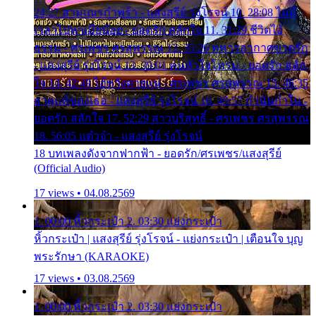
24:27 สามเณรกำพร้า - แสงสุรีย์ รุ่งโรจน์ 10. 28:08 ไม่มี
เวลาไปหาเมียน้อย - ยอดรัก สลักใจ 11. 31:29 ชีวิตไอ้
ธรรม - ศรเพชร ศรสุพรรณ 12. 35:26 ทหารอากาศขาดรัก
- แสงสุรีย์ รุ่งโรจน์ 13. 39:01 คนหัวใจโทรม - ยอดรัก สลัก
ใจ 14. 42:49 ไอ้หวังตายแน่ - ศรเพชร ศรสุพรรณ 15. 46:35
ธาตุแท้ของเธอ - แสงสุรีย์ รุ่งโรจน์ 16. 49:57 กำนันกำใน -
ยอดรัก สลักใจ 17. 52:29 สาวบริสุทธิ์ - ศรเพชร ศรสุพรรณ
18. 56:05 แต๋วจ๋า - แสงสุรีย์ รุ่งโรจน์
18 บทเพลงดังจากฟากฟ้า - ยอดรัก/ศรเพชร/แสงสุรีย์
(Official Audio)
17 views • 04.08.2569
1. 00:00 หิ้วกระเป๋า 2. 03:30 แย่งกระเป๋า
หิ้วกระเป๋า | แสงสุรีย์ รุ่งโรจน์ - แย่งกระเป๋า | เตือนใจ บุญ
พระรักษา (KARAOKE)
17 views • 03.08.2569
1. 00:00 หิ้วกระเป๋า 2. 03:30 แย่งกระเป๋า