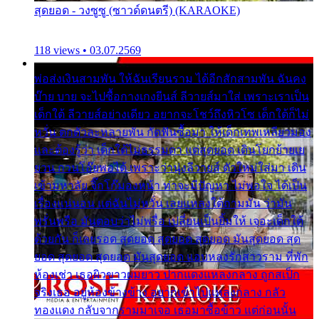
สุดยอด - วงซูซู (ซาวด์ดนตรี) (KARAOKE)
118 views • 03.07.2569
พ่อส่งเงินสามพัน ให้ฉันเรียนราม ได้อีกสักสามพัน ฉันคง
บ๊าย บาย จะไปซื้อกางเกงยีนส์ ลีวายส์มาใส่ เพราะเราเป็น
เด็กใต้ ลีวายส์อย่างเดียว อยากจะโชว์ถึงหิวโซ เด็กใต้ก็ไม่
หวั่น ตกตัวละหลายพัน กัดฟันซื้อมา ให้เด็กเทพเหลียวมอง
และต้องรู้ว่า เด็กใต้ไม่ธรรมดา แต่สุดยอด เดินโยกย้ายเย
ยวน กวนโอ๊ยพอได้ เพราะว่านุ่งลีวายส์ ตัวใหม่ใส่มา เดิน
เข้ามหาลัย จิ๊กโก๊มองหน้า ท่าจะมีปัญหา ไม่พอใจ ได้เป็น
เรื่องแน่นอน แต่ฉันไม่หวั่น เลยแหลงใต้ถามมัน ว่ามัน
พรั่นพรือ มันตอบว่าไม่พรื่อ เปลี่ยนเป็นยิ้มให้ เจอะเด็กใต้
ด้วยกัน ก็เลยรอด สุดยอด สุดยอด สุดยอด มันสุดยอด สุด
ยอด สุดยอด สุดยอด มันสุดยอด แอบหลงรักสาวราม ที่พัก
ห้องเช่า เธอผิวขาวผมยาว ปากแดงแหลงกลาง ถูกสเป็ก
จริงเธอ อยู่ห้องข้างข้าง อยากเข้าไปแหลงกลาง กลัว
ทองแดง กลับจากรามมาเจอ เธอมาซื้อข้าว แต่ก่อนนั้น