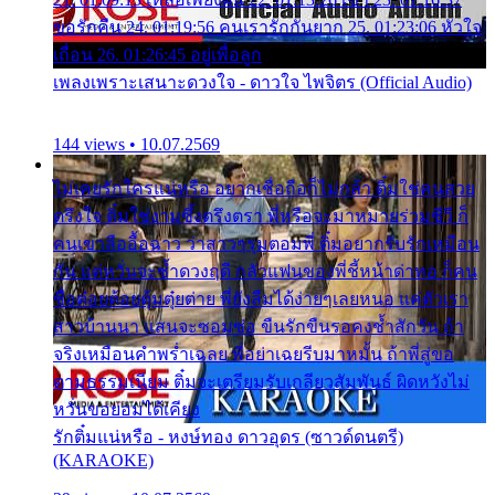
ขอรักคืน 24. 01:19:56 คนเรารักกันยาก 25. 01:23:06 หัวใจ
เถื่อน 26. 01:26:45 อยู่เพื่อลูก
เพลงเพราะเสนาะดวงใจ - ดาวใจ ไพจิตร (Official Audio)
144 views • 10.07.2569
ไม่เคยรักใครแน่หรือ อยากเชื่อถือก็ไม่กล้า ติ๋มใช่คนสวย
ตรึงใจ ติ๋มใช่งามซึ้งตรึงตรา พี่หรือจะมาหมายร่วมชีวี ก็
คนเขาลืออื้อฉาว ว่าสาวๆรุมตอมพี่ ติ๋มอยากรับรักเหมือน
กัน แต่หวั่นจะช้ำดวงฤดี กลัวแฟนของพี่ชี้หน้าด่าทอ ก็คน
ชื่อต๋อยต้อยตุ้มตุ๋ยต่าย พี่ยังลืมได้ง่ายๆเลยหนอ แค่ตัวเรา
สาวบ้านนา แสนจะซอมซ่อ ขืนรักขืนรอคงช้ำสักวัน ถ้า
จริงเหมือนคำพร่ำเฉลย พี่อย่าเฉยรีบมาหมั้น ถ้าพี่สู่ขอ
ตามธรรมเนียม ติ๋มจะเตรียมรับเกลียวสัมพันธ์ ผิดหวังไม่
หวั่นขอยอมได้เคียง
รักติ๋มแน่หรือ - หงษ์ทอง ดาวอุดร (ซาวด์ดนตรี)
(KARAOKE)