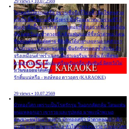
29 views • 10.07.2569
ไม่เคยรักใครแน่หรือ อยากเชื่อถือก็ไม่กล้า ติ๋มใช่คนสวย
ตรึงใจ ติ๋มใช่งามซึ้งตรึงตรา พี่หรือจะมาหมายร่วมชีวี ก็
คนเขาลืออื้อฉาว ว่าสาวๆรุมตอมพี่ ติ๋มอยากรับรักเหมือน
กัน แต่หวั่นจะช้ำดวงฤดี กลัวแฟนของพี่ชี้หน้าด่าทอ ก็คน
ชื่อต๋อยต้อยตุ้มตุ๋ยต่าย พี่ยังลืมได้ง่ายๆเลยหนอ แค่ตัวเรา
สาวบ้านนา แสนจะซอมซ่อ ขืนรักขืนรอคงช้ำสักวัน ถ้า
จริงเหมือนคำพร่ำเฉลย พี่อย่าเฉยรีบมาหมั้น ถ้าพี่สู่ขอ
ตามธรรมเนียม ติ๋มจะเตรียมรับเกลียวสัมพันธ์ ผิดหวังไม่
หวั่นขอยอมได้เคียง
รักติ๋มแน่หรือ - หงษ์ทอง ดาวอุดร (KARAOKE)
29 views • 10.07.2569
บัวทองโศก เพราะเป็นโรครักรุม ในอกกลัดกลุ้ม โดนแฟน
หนุ่มหลอกเอา เขารวย และรูปหล่อ มาพะเน้าพะนอ
ออเซาะจนใจเบา สงสาร บัวทองเศร้า น้ำตาคลอเบ้า เฝ้า
อาลัย หนุ่มรูปหล่อหนีไกล หัวใจบัวทองระรวย บัวทองโศก