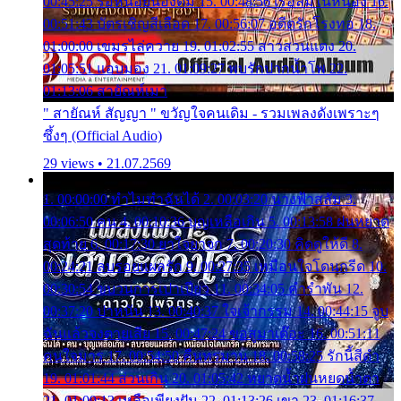
00:45:25 รอหน่อยน้องติ๋ม 15. 00:48:56 เรือล่มในหนอง 16.
00:51:43 บัตรเชิญสีเลือด 17. 00:56:07 อดีตรักโรงทอ 18.
01:00:00 เขมรไล่ควาย 19. 01:02:55 สาวสวนแตง 20.
01:05:51 แอบมอง 21. 01:09:27 พบรักปากน้ำโพ 22.
01:13:06 สายัณห์เมา
" สายัณห์ สัญญา " ขวัญใจคนเดิม - รวมเพลงดังเพราะๆ
ซึ้งๆ (Official Audio)
29 views • 21.07.2569
1. 00:00:00 ทำไมทำฉันได้ 2. 00:03:20 นางฟ้าสลัม 3.
00:06:50 คน 4. 00:10:36 บุญเหลือเกิน 5. 00:13:58 ฝนหยาด
สุดท้าย 6. 00:17:30 ยาใจยาจก 7. 00:20:30 คิดดูให้ดี 8.
00:24:21 ลบรอยแผลรัก 9. 00:27:35 เหมือนใจโดนกรีด 10.
00:30:54 ขบวนการเปาเปียว 11. 00:34:05 คำรำพัน 12.
00:37:20 ปาหนัน 13. 00:40:37 ใจเจ้ากรรม 14. 00:44:15 จูบ
ฉันแล้วจงตายเสีย 15. 00:47:24 ขอสูมาเต๊อะ 16. 00:51:11
คนใจมาร 17. 00:54:50 คืนทรมาน 18. 00:58:25 รักนี้สีดำ
19. 01:01:44 ส่วนเกิน 20. 01:05:42 หยาดน้ำฝนหยดน้ำตา
21. 01:09:13 เหลือเพียงฝัน 22. 01:13:26 เขา 23. 01:16:37