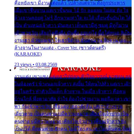
คือหยังเขา มีงานแต่งแล้ว ไปล้างแต่จาน ดั่งถูกประหาร
เมื่อเขาชื่นบาน แต่เราขื่นขม โอ้ รัก ลอยลม ไม่สม ดัง ใจ
ล้างจานคอยคู่ ไม่รู้ อีกนานเท่าใด จะได้ เลื่อนขั้นบันได ได้
เป็น ตำแหน่งเจ้าสาว มันเหงา เห็นเขามีคู่ ซมดู มีคู่ก็ม่วน
เข้าพาขวัญ เสียงโห่ตึงตึง มันซึ้ง อยู่แก่ใจ มื้อใด๋หนอ สิเป็น
งานเฮา มัวซอยเขา ใจเฮาซิด้าน มันทรมาน จับจาน เอย…
ล้างจานในงานแต่ง - Cover Ver. (ซาวด์ดนตรี)
(KARAOKE)
23 views • 03.08.2569
งานแต่ง เขาแซง แย่งเอาไปก่อน หัวใจอาวรณ์ มาซ่อน อยู่
ในห้องครัว ข้างนอกเจ้าสาว ส่งยิ้ม ให้คนไปทั่ว แต่เรา เฝ้า
อยู่ในครัว ทำตัวเป็นเด็ก ล้างจาน ในเมื่อ เจ้าสาว คือคน
บ้านใกล้ พึ่งพาอาศัย จำใจ ต้องไปช่วยงาน พอถึงเวลา เขา
พา กันเข้าพาขวัญ เพื่อนฝูง เฮฮาดังลั่น แต่เราล้างจาน
เดียวดาย เป็นคนพ่าย บ่มีความหมาย เคียงใจเจ้าบ่าว เป็น
คนพ่าย บ่มีความหมาย เคียงใจเจ้าบ่าว เพื่อนเจ้าสาว ยัง
เป็นบ่ได้ คือคนพ่าย ฮักคน ไม่มีใครสน เขาไม่เห็นคน ที่อยู่