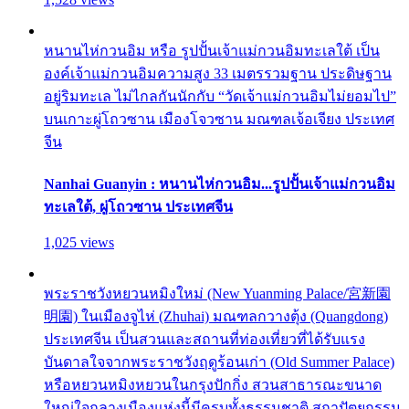
หนานไห่กวนอิม หรือ รูปปั้นเจ้าแม่กวนอิมทะเลใต้ เป็น
องค์เจ้าแม่กวนอิมความสูง 33 เมตรรวมฐาน ประดิษฐาน
อยู่ริมทะเล ไม่ไกลกันนักกับ “วัดเจ้าแม่กวนอิมไม่ยอมไป”
บนเกาะผู่โถวซาน เมืองโจวซาน มณฑลเจ้อเจียง ประเทศ
จีน
Nanhai Guanyin : หนานไห่กวนอิม...รูปปั้นเจ้าแม่กวนอิม
ทะเลใต้, ผู่โถวซาน ประเทศจีน
1,025 views
พระราชวังหยวนหมิงใหม่ (New Yuanming Palace/宮新園
明園) ในเมืองจูไห่ (Zhuhai) มณฑลกวางตุ้ง (Quangdong)
ประเทศจีน เป็นสวนและสถานที่ท่องเที่ยวที่ได้รับแรง
บันดาลใจจากพระราชวังฤดูร้อนเก่า (Old Summer Palace)
หรือหยวนหมิงหยวนในกรุงปักกิ่ง สวนสาธารณะขนาด
ใหญ่ใจกลางเมืองแห่งนี้มีครบทั้งธรรมชาติ สถาปัตยกรรม