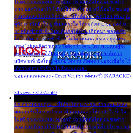
ไมตรี จากแฟนเพลง ทุกทุกที่ ปราณีหลั่งไหล ผมขอฝาก
นาม ยอดรักเอาไว้ โปรดเป็นแรงใจ อย่างนี้เรื่อยไป ขอ อยู่
คู่แฟนเพลง ไม่เคยคิดว่าเก่ง หรือดังกว่าใคร..ใคร พระคุณ
ผู้ฟัง เท่านั้นยิ่งใหญ่ ที่เป็นแรงใจ ให้ผมดังมา.. ขอ องค์เท
วา สถิตฟากฟ้ายิ่งใหญ่ คุ้มภัยให้ท่าน เถิดหนา ขอจงเชื่อ
ใจ ไว้เถิดว่า ตราบชั่วชีวา ไม่ลืมแฟนเพลง ขอ อยู่คู่แฟน
เพลง ไม่เคยคิดว่าเก่ง หรือดังกว่าใคร..ใคร พระคุณผู้ฟัง
เท่านั้นยิ่งใหญ่ ที่เป็นแรงใจ ให้ผมดังมา.. ขอ องค์เทวา
สถิตฟากฟ้ายิ่งใหญ่ คุ้มภัยให้ท่าน เถิดหนา ขอจงเชื่อใจ ไว้
เถิดว่า ตราบชั่วชีวา ไม่ลืมแฟนเพลง
ขอบคุณแฟนเพลง - Cover Ver. (ซาวด์ดนตรี) (KARAOKE)
30 views • 31.07.2569
ขอ กราบ ขอบคุณ.... ที่ได้รับไออุ่น การุณ จากแฟน เพลง
ผมแสนชื่นใจ หายวังเวง เมื่อแฟนเพลง ให้กำลังใจ น้ำใจ
ไมตรี จากแฟนเพลง ทุกทุกที่ ปราณีหลั่งไหล ผมขอฝาก
นาม ยอดรักเอาไว้ โปรดเป็นแรงใจ อย่างนี้เรื่อยไป ขอ อยู่