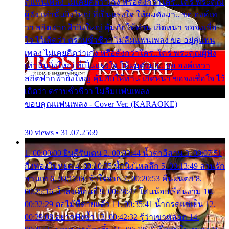
คู่แฟนเพลง ไม่เคยคิดว่าเก่ง หรือดังกว่าใคร..ใคร พระคุณ
ผู้ฟัง เท่านั้นยิ่งใหญ่ ที่เป็นแรงใจ ให้ผมดังมา.. ขอ องค์เท
วา สถิตฟากฟ้ายิ่งใหญ่ คุ้มภัยให้ท่าน เถิดหนา ขอจงเชื่อ
ใจ ไว้เถิดว่า ตราบชั่วชีวา ไม่ลืมแฟนเพลง ขอ อยู่คู่แฟน
เพลง ไม่เคยคิดว่าเก่ง หรือดังกว่าใคร..ใคร พระคุณผู้ฟัง
เท่านั้นยิ่งใหญ่ ที่เป็นแรงใจ ให้ผมดังมา.. ขอ องค์เทวา
สถิตฟากฟ้ายิ่งใหญ่ คุ้มภัยให้ท่าน เถิดหนา ขอจงเชื่อใจ ไว้
เถิดว่า ตราบชั่วชีวา ไม่ลืมแฟนเพลง
ขอบคุณแฟนเพลง - Cover Ver. (KARAOKE)
30 views • 31.07.2569
1. 00:00:00 ยินดีรับเดน 2. 00:03:44 น้ำตาอีสาน 3. 00:07:51
กิ่งทองใบหยก 4. 00:10:35 น้ำนิ่งไหลลึก 5. 00:13:49 ลานรัก
ลานเท 6. 00:17:06 จำใจจาก 7. 00:20:53 คืนฝนตก 8.
00:25:16 น้ำลงเดือนยี่ 9. 00:28:47 โสนน้อยเรือนงาม 10.
00:32:29 ตอไม้ที่ตายแล้ว 11. 00:35:41 น้ำกรดแช่เย็น 12.
00:39:08 อยากฟังซ้ำ 13. 00:42:32 รู้ว่าเขาหลอก 14.