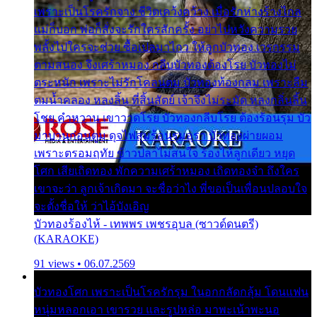
เพราะเป็นโรครักจาง ชีวิตเคว้งคว้าง เมื่อรักห่างร้างไกล
แม่ก็บอก พ่อก็สั่งจะรักใครสักครั้ง อย่าไปหวังความรวย
พลั้งไปใครจะช่วย ซื้อเปลมาไกว ให้ลูกบัวทอง เวรกรรม
ตามสนอง จึงเศร้าหมอง กลีบบัวทองต้องโรย บัวทองไม่
ตระหนัก เพราะไม่รักโคลนตม บัวทองท้องกลม เพราะลืม
ตมน้ำคลอง หลงลิ้น ที่สิ้นสัตย์ เจ้าจึงไม่ระมัด หลงกลิ่นลิ้น
โชย คำหวาน เขาวาดโรย บัวทองกลีบโรย ต้องร้อนรุม บัว
มาบานก่อนตูม ดุจไฟสุมร้อนรุมอุรา บัวทองผ่ายผอม
เพราะตรอมฤทัย ข้าวปลาไม่สนใจ ร้องไห้ลูกเดียว หยุด
โศก เสียเถิดทอง พักความเศร้าหมอง เถิดทองจ๋า ถึงใคร
เขาจะว่า ลูกเจ้าเกิดมา จะชื่อว่าไง พี่ขอเป็นเพื่อนปลอบใจ
จะตั้งชื่อให้ ว่าไอ้บังเอิญ
บัวทองร้องไห้ - เทพพร เพชรอุบล (ซาวด์ดนตรี)
(KARAOKE)
91 views • 06.07.2569
บัวทองโศก เพราะเป็นโรครักรุม ในอกกลัดกลุ้ม โดนแฟน
หนุ่มหลอกเอา เขารวย และรูปหล่อ มาพะเน้าพะนอ