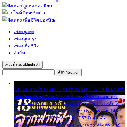
เพลงลูกทุ่ง
เพลงลูกกรุง
เพลงเพื่อชีวิต
อัลบั้ม
เพลงทั้งหมด
Music All
ค้นหา
Search
1. 00:00 สามสิบยังแจ๋ว - ยอดรัก สลักใจ 2. 02:49 รักมาห้าปี
- ศรเพชร ศรสุพรรณ 3. 05:57 รักสาวเสื้อลาย - แสงสุรีย์
รุ่งโรจน์ 4. 09:51 รักสะท้านดินสะเทือน - ยอดรัก สลักใจ 5.
12:23 มอเตอร์ไซค์ทำหล่น - ศรเพชร ศรสุพรรณ 6. 14:49
หิ้วกระเป๋า - แสงสุรีย์ รุ่งโรจน์ 7. 17:57 รักเผื่อเลือก - ยอด
รัก สลักใจ 8. 21:21 น้ำตาไอ้หนุ่ม - ศรเพชร ศรสุพรรณ 9.