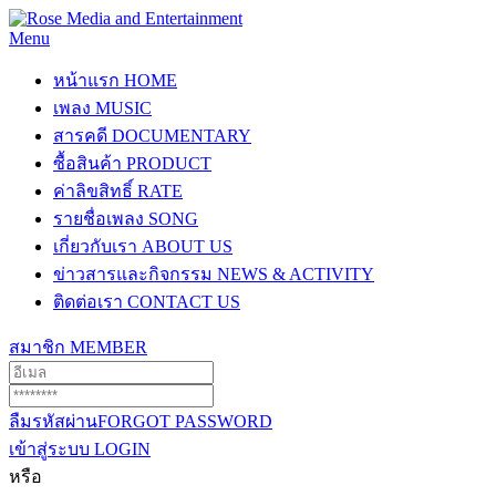
Menu
หน้าแรก
HOME
เพลง
MUSIC
สารคดี
DOCUMENTARY
ซื้อสินค้า
PRODUCT
ค่าลิขสิทธิ์
RATE
รายชื่อเพลง
SONG
เกี่ยวกับเรา
ABOUT US
ข่าวสารและกิจกรรม
NEWS & ACTIVITY
ติดต่อเรา
CONTACT US
สมาชิก
MEMBER
ลืมรหัสผ่าน
FORGOT PASSWORD
เข้าสู่ระบบ
LOGIN
หรือ