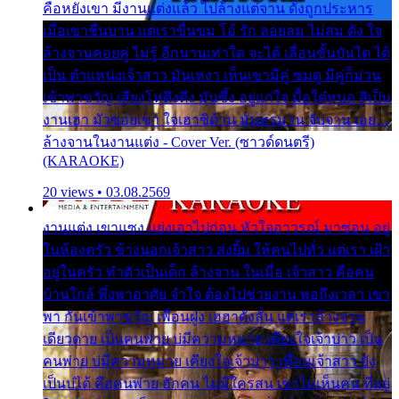
คือหยังเขา มีงานแต่งแล้ว ไปล้างแต่จาน ดั่งถูกประหาร
เมื่อเขาชื่นบาน แต่เราขื่นขม โอ้ รัก ลอยลม ไม่สม ดัง ใจ
ล้างจานคอยคู่ ไม่รู้ อีกนานเท่าใด จะได้ เลื่อนขั้นบันได ได้
เป็น ตำแหน่งเจ้าสาว มันเหงา เห็นเขามีคู่ ซมดู มีคู่ก็ม่วน
เข้าพาขวัญ เสียงโห่ตึงตึง มันซึ้ง อยู่แก่ใจ มื้อใด๋หนอ สิเป็น
งานเฮา มัวซอยเขา ใจเฮาซิด้าน มันทรมาน จับจาน เอย…
ล้างจานในงานแต่ง - Cover Ver. (ซาวด์ดนตรี)
(KARAOKE)
20 views • 03.08.2569
งานแต่ง เขาแซง แย่งเอาไปก่อน หัวใจอาวรณ์ มาซ่อน อยู่
ในห้องครัว ข้างนอกเจ้าสาว ส่งยิ้ม ให้คนไปทั่ว แต่เรา เฝ้า
อยู่ในครัว ทำตัวเป็นเด็ก ล้างจาน ในเมื่อ เจ้าสาว คือคน
บ้านใกล้ พึ่งพาอาศัย จำใจ ต้องไปช่วยงาน พอถึงเวลา เขา
พา กันเข้าพาขวัญ เพื่อนฝูง เฮฮาดังลั่น แต่เราล้างจาน
เดียวดาย เป็นคนพ่าย บ่มีความหมาย เคียงใจเจ้าบ่าว เป็น
คนพ่าย บ่มีความหมาย เคียงใจเจ้าบ่าว เพื่อนเจ้าสาว ยัง
เป็นบ่ได้ คือคนพ่าย ฮักคน ไม่มีใครสน เขาไม่เห็นคน ที่อยู่