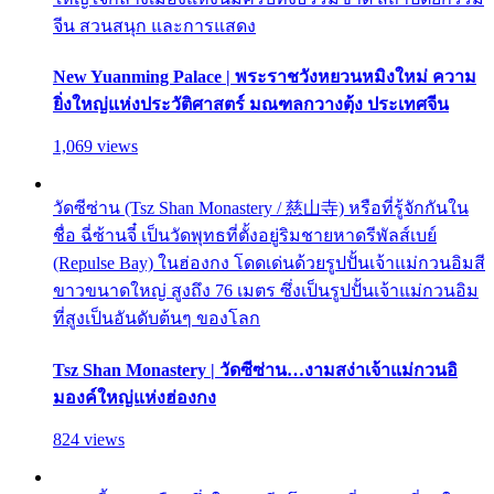
จีน สวนสนุก และการแสดง
New Yuanming Palace | พระราชวังหยวนหมิงใหม่ ความ
ยิ่งใหญ่แห่งประวัติศาสตร์ มณฑลกวางตุ้ง ประเทศจีน
1,069 views
วัดซีซ่าน (Tsz Shan Monastery / 慈山寺) หรือที่รู้จักกันใน
ชื่อ ฉี่ซ้านจี๋ เป็นวัดพุทธที่ตั้งอยู่ริมชายหาดรีพัลส์เบย์
(Repulse Bay) ในฮ่องกง โดดเด่นด้วยรูปปั้นเจ้าแม่กวนอิมสี
ขาวขนาดใหญ่ สูงถึง 76 เมตร ซึ่งเป็นรูปปั้นเจ้าแม่กวนอิม
ที่สูงเป็นอันดับต้นๆ ของโลก
Tsz Shan Monastery | วัดซีซ่าน…งามสง่าเจ้าแม่กวนอิ
มองค์ใหญ่แห่งฮ่องกง
824 views