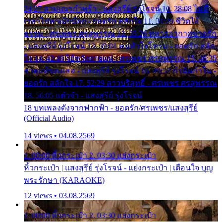
24:27 สามเณรกำพร้า - แสงสุรีย์ รุ่งโรจน์ 10. 28:08 ไม่มี
เวลาไปหาเมียน้อย - ยอดรัก สลักใจ 11. 31:29 ชีวิตไอ้
ธรรม - ศรเพชร ศรสุพรรณ 12. 35:26 ทหารอากาศขาดรัก
- แสงสุรีย์ รุ่งโรจน์ 13. 39:01 คนหัวใจโทรม - ยอดรัก สลัก
ใจ 14. 42:49 ไอ้หวังตายแน่ - ศรเพชร ศรสุพรรณ 15. 46:35
ธาตุแท้ของเธอ - แสงสุรีย์ รุ่งโรจน์ 16. 49:57 กำนันกำใน -
ยอดรัก สลักใจ 17. 52:29 สาวบริสุทธิ์ - ศรเพชร ศรสุพรรณ
18. 56:05 แต๋วจ๋า - แสงสุรีย์ รุ่งโรจน์
18 บทเพลงดังจากฟากฟ้า - ยอดรัก/ศรเพชร/แสงสุรีย์
(Official Audio)
14 views • 04.08.2569
1. 00:00 หิ้วกระเป๋า 2. 03:30 แย่งกระเป๋า
หิ้วกระเป๋า | แสงสุรีย์ รุ่งโรจน์ - แย่งกระเป๋า | เตือนใจ บุญ
พระรักษา (KARAOKE)
12 views • 03.08.2569
1. 00:00 หิ้วกระเป๋า 2. 03:30 แย่งกระเป๋า