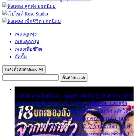
เพลงลูกทุ่ง
เพลงลูกกรุง
เพลงเพื่อชีวิต
อัลบั้ม
เพลงทั้งหมด
Music All
ค้นหา
Search
1. 00:00 สามสิบยังแจ๋ว - ยอดรัก สลักใจ 2. 02:49 รักมาห้าปี
- ศรเพชร ศรสุพรรณ 3. 05:57 รักสาวเสื้อลาย - แสงสุรีย์
รุ่งโรจน์ 4. 09:51 รักสะท้านดินสะเทือน - ยอดรัก สลักใจ 5.
12:23 มอเตอร์ไซค์ทำหล่น - ศรเพชร ศรสุพรรณ 6. 14:49
หิ้วกระเป๋า - แสงสุรีย์ รุ่งโรจน์ 7. 17:57 รักเผื่อเลือก - ยอด
รัก สลักใจ 8. 21:21 น้ำตาไอ้หนุ่ม - ศรเพชร ศรสุพรรณ 9.