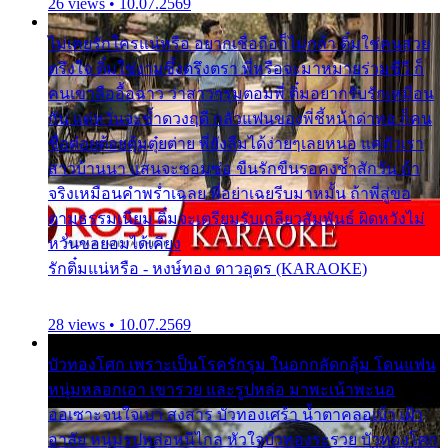
26 views • 10.07.2569
ไม่เคยรักใครแน่หรือ อยากเชื่อถือก็ไม่กล้า ติ๋มใช่คนสวย
ตรึงใจ ติ๋มใช่งามซึ้งตรึงตรา พี่หรือจะมาหมายร่วมชีวี ก็
คนเขาลืออื้อฉาว ว่าสาวๆรุมตอมพี่ ติ๋มอยากรับรักเหมือน
กัน แต่หวั่นจะช้ำดวงฤดี กลัวแฟนของพี่ชี้หน้าด่าทอ ก็คน
ชื่อต๋อยต้อยตุ้มตุ๋ยต่าย พี่ยังลืมได้ง่ายๆเลยหนอ แค่ตัวเรา
สาวบ้านนา แสนจะซอมซ่อ ขืนรักขืนรอคงช้ำสักวัน ถ้า
จริงเหมือนคำพร่ำเฉลย พี่อย่าเฉยรีบมาหมั้น ถ้าพี่สู่ขอ
ตามธรรมเนียม ติ๋มจะเตรียมรับเกลียวสัมพันธ์ ผิดหวังไม่
หวั่นขอยอมได้เคียง
รักติ๋มแน่หรือ - หงษ์ทอง ดาวอุดร (KARAOKE)
28 views • 10.07.2569
บัวทองโศก เพราะเป็นโรครักรุม ในอกกลัดกลุ้ม โดนแฟน
หนุ่มหลอกเอา เขารวย และรูปหล่อ มาพะเน้าพะนอ
ออเซาะจนใจเบา สงสาร บัวทองเศร้า น้ำตาคลอเบ้า เฝ้า
อาลัย หนุ่มรูปหล่อหนีไกล หัวใจบัวทองระรวย บัวทองโศก