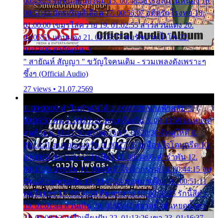
00:45:25 รอหน่อยน้องติ๋ม 15. 00:48:56 เรือล่มในหนอง 16.
00:51:43 บัตรเชิญสีเลือด 17. 00:56:07 อดีตรักโรงทอ 18.
01:00:00 เขมรไล่ควาย 19. 01:02:55 สาวสวนแตง 20.
01:05:51 แอบมอง 21. 01:09:27 พบรักปากน้ำโพ 22.
01:13:06 สายัณห์เมา
" สายัณห์ สัญญา " ขวัญใจคนเดิม - รวมเพลงดังเพราะๆ
ซึ้งๆ (Official Audio)
27 views • 21.07.2569
1. 00:00:00 ทำไมทำฉันได้ 2. 00:03:20 นางฟ้าสลัม 3.
00:06:50 คน 4. 00:10:36 บุญเหลือเกิน 5. 00:13:58 ฝนหยาด
สุดท้าย 6. 00:17:30 ยาใจยาจก 7. 00:20:30 คิดดูให้ดี 8.
00:24:21 ลบรอยแผลรัก 9. 00:27:35 เหมือนใจโดนกรีด 10.
00:30:54 ขบวนการเปาเปียว 11. 00:34:05 คำรำพัน 12.
00:37:20 ปาหนัน 13. 00:40:37 ใจเจ้ากรรม 14. 00:44:15 จูบ
ฉันแล้วจงตายเสีย 15. 00:47:24 ขอสูมาเต๊อะ 16. 00:51:11
คนใจมาร 17. 00:54:50 คืนทรมาน 18. 00:58:25 รักนี้สีดำ
19. 01:01:44 ส่วนเกิน 20. 01:05:42 หยาดน้ำฝนหยดน้ำตา
21. 01:09:13 เหลือเพียงฝัน 22. 01:13:26 เขา 23. 01:16:37