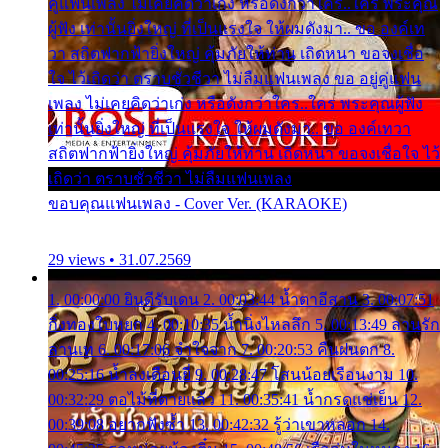
คู่แฟนเพลง ไม่เคยคิดว่าเก่ง หรือดังกว่าใคร..ใคร พระคุณ
ผู้ฟัง เท่านั้นยิ่งใหญ่ ที่เป็นแรงใจ ให้ผมดังมา.. ขอ องค์เท
วา สถิตฟากฟ้ายิ่งใหญ่ คุ้มภัยให้ท่าน เถิดหนา ขอจงเชื่อ
ใจ ไว้เถิดว่า ตราบชั่วชีวา ไม่ลืมแฟนเพลง ขอ อยู่คู่แฟน
เพลง ไม่เคยคิดว่าเก่ง หรือดังกว่าใคร..ใคร พระคุณผู้ฟัง
เท่านั้นยิ่งใหญ่ ที่เป็นแรงใจ ให้ผมดังมา.. ขอ องค์เทวา
สถิตฟากฟ้ายิ่งใหญ่ คุ้มภัยให้ท่าน เถิดหนา ขอจงเชื่อใจ ไว้
เถิดว่า ตราบชั่วชีวา ไม่ลืมแฟนเพลง
ขอบคุณแฟนเพลง - Cover Ver. (KARAOKE)
29 views • 31.07.2569
1. 00:00:00 ยินดีรับเดน 2. 00:03:44 น้ำตาอีสาน 3. 00:07:51
กิ่งทองใบหยก 4. 00:10:35 น้ำนิ่งไหลลึก 5. 00:13:49 ลานรัก
ลานเท 6. 00:17:06 จำใจจาก 7. 00:20:53 คืนฝนตก 8.
00:25:16 น้ำลงเดือนยี่ 9. 00:28:47 โสนน้อยเรือนงาม 10.
00:32:29 ตอไม้ที่ตายแล้ว 11. 00:35:41 น้ำกรดแช่เย็น 12.
00:39:08 อยากฟังซ้ำ 13. 00:42:32 รู้ว่าเขาหลอก 14.