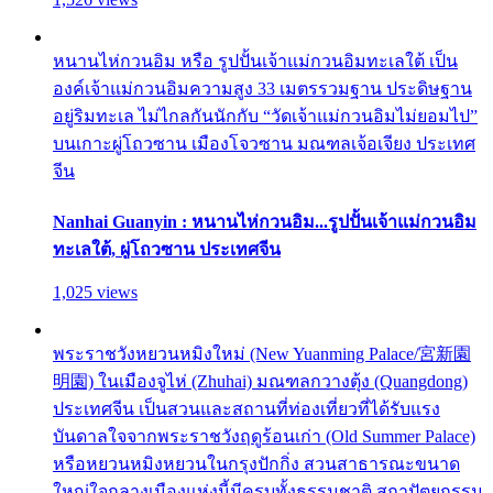
หนานไห่กวนอิม หรือ รูปปั้นเจ้าแม่กวนอิมทะเลใต้ เป็น
องค์เจ้าแม่กวนอิมความสูง 33 เมตรรวมฐาน ประดิษฐาน
อยู่ริมทะเล ไม่ไกลกันนักกับ “วัดเจ้าแม่กวนอิมไม่ยอมไป”
บนเกาะผู่โถวซาน เมืองโจวซาน มณฑลเจ้อเจียง ประเทศ
จีน
Nanhai Guanyin : หนานไห่กวนอิม...รูปปั้นเจ้าแม่กวนอิม
ทะเลใต้, ผู่โถวซาน ประเทศจีน
1,025 views
พระราชวังหยวนหมิงใหม่ (New Yuanming Palace/宮新園
明園) ในเมืองจูไห่ (Zhuhai) มณฑลกวางตุ้ง (Quangdong)
ประเทศจีน เป็นสวนและสถานที่ท่องเที่ยวที่ได้รับแรง
บันดาลใจจากพระราชวังฤดูร้อนเก่า (Old Summer Palace)
หรือหยวนหมิงหยวนในกรุงปักกิ่ง สวนสาธารณะขนาด
ใหญ่ใจกลางเมืองแห่งนี้มีครบทั้งธรรมชาติ สถาปัตยกรรม