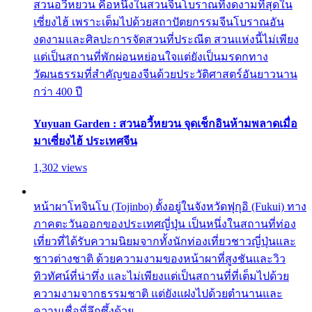
สวนอวี้หยวน คือหนึ่งในสวนจีนโบราณที่งดงามที่สุดใน
เซี่ยงไฮ้ เพราะเต็มไปด้วยสถาปัตยกรรมจีนโบราณอัน
งดงามและศิลปะการจัดสวนที่ประณีต สวนแห่งนี้ไม่เพียง
แต่เป็นสถานที่พักผ่อนหย่อนใจแต่ยังเป็นมรดกทาง
วัฒนธรรมที่สำคัญของจีนด้วยประวัติศาสตร์อันยาวนาน
กว่า 400 ปี
Yuyuan Garden : สวนอวี้หยวน จุดเช็กอินห้ามพลาดเมื่อ
มาเซี่ยงไฮ้ ประเทศจีน
1,302 views
หน้าผาโทจินโบ (Tojinbo) ตั้งอยู่ในจังหวัดฟุกุอิ (Fukui) ทาง
ภาคตะวันออกของประเทศญี่ปุ่น เป็นหนึ่งในสถานที่ท่อง
เที่ยวที่ได้รับความนิยมจากทั้งนักท่องเที่ยวชาวญี่ปุ่นและ
ชาวต่างชาติ ด้วยความงามของหน้าผาที่สูงชันและวิว
ทิวทัศน์ที่น่าทึ่ง และไม่เพียงแต่เป็นสถานที่ที่เต็มไปด้วย
ความงามจากธรรมชาติ แต่ยังแฝงไปด้วยตำนานและ
ความเชื่อที่ลึกซึ้งด้วย