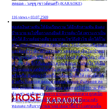
สุดยอด - วงซูซู (ซาวด์ดนตรี) (KARAOKE)
116 views • 03.07.2569
พ่อส่งเงินสามพัน ให้ฉันเรียนราม ได้อีกสักสามพัน ฉันคง
บ๊าย บาย จะไปซื้อกางเกงยีนส์ ลีวายส์มาใส่ เพราะเราเป็น
เด็กใต้ ลีวายส์อย่างเดียว อยากจะโชว์ถึงหิวโซ เด็กใต้ก็ไม่
หวั่น ตกตัวละหลายพัน กัดฟันซื้อมา ให้เด็กเทพเหลียวมอง
และต้องรู้ว่า เด็กใต้ไม่ธรรมดา แต่สุดยอด เดินโยกย้ายเย
ยวน กวนโอ๊ยพอได้ เพราะว่านุ่งลีวายส์ ตัวใหม่ใส่มา เดิน
เข้ามหาลัย จิ๊กโก๊มองหน้า ท่าจะมีปัญหา ไม่พอใจ ได้เป็น
เรื่องแน่นอน แต่ฉันไม่หวั่น เลยแหลงใต้ถามมัน ว่ามัน
พรั่นพรือ มันตอบว่าไม่พรื่อ เปลี่ยนเป็นยิ้มให้ เจอะเด็กใต้
ด้วยกัน ก็เลยรอด สุดยอด สุดยอด สุดยอด มันสุดยอด สุด
ยอด สุดยอด สุดยอด มันสุดยอด แอบหลงรักสาวราม ที่พัก
ห้องเช่า เธอผิวขาวผมยาว ปากแดงแหลงกลาง ถูกสเป็ก
จริงเธอ อยู่ห้องข้างข้าง อยากเข้าไปแหลงกลาง กลัว
ทองแดง กลับจากรามมาเจอ เธอมาซื้อข้าว แต่ก่อนนั้น