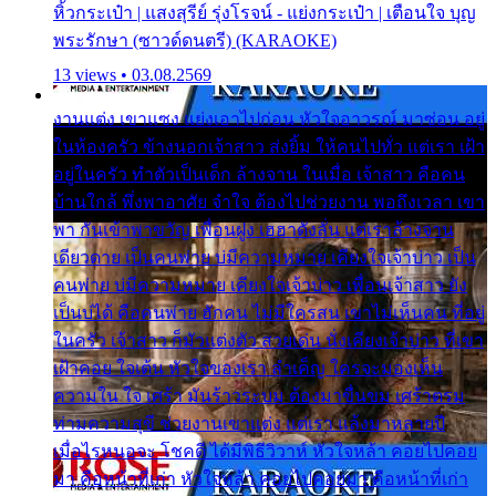
หิ้วกระเป๋า | แสงสุรีย์ รุ่งโรจน์ - แย่งกระเป๋า | เตือนใจ บุญ
พระรักษา (ซาวด์ดนตรี) (KARAOKE)
13 views • 03.08.2569
งานแต่ง เขาแซง แย่งเอาไปก่อน หัวใจอาวรณ์ มาซ่อน อยู่
ในห้องครัว ข้างนอกเจ้าสาว ส่งยิ้ม ให้คนไปทั่ว แต่เรา เฝ้า
อยู่ในครัว ทำตัวเป็นเด็ก ล้างจาน ในเมื่อ เจ้าสาว คือคน
บ้านใกล้ พึ่งพาอาศัย จำใจ ต้องไปช่วยงาน พอถึงเวลา เขา
พา กันเข้าพาขวัญ เพื่อนฝูง เฮฮาดังลั่น แต่เราล้างจาน
เดียวดาย เป็นคนพ่าย บ่มีความหมาย เคียงใจเจ้าบ่าว เป็น
คนพ่าย บ่มีความหมาย เคียงใจเจ้าบ่าว เพื่อนเจ้าสาว ยัง
เป็นบ่ได้ คือคนพ่าย ฮักคน ไม่มีใครสน เขาไม่เห็นคน ที่อยู่
ในครัว เจ้าสาว ก็มัวแต่งตัว สวยเด่น นั่งเคียงเจ้าบ่าว ที่เขา
เฝ้าคอย ใจเต้น หัวใจของเรา ลำเค็ญ ใครจะมองเห็น
ความใน ใจ เศร้า มันร้าวระบม ต้องมาขื่นขม เศร้าตรม
ท่ามความสุขี ช่วยงานเขาแต่ง แต่เรา แล้งมาหลายปี
เมื่อไรหนอจะ โชคดี ได้มีพิธีวิวาห์ หัวใจหล้า คอยไปคอย
มา คือหน้าที่เก่า หัวใจหล้า คอยไปคอยมา คือหน้าที่เก่า