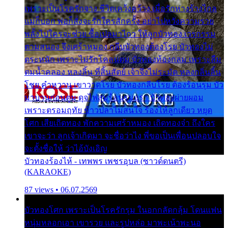
เพราะเป็นโรครักจาง ชีวิตเคว้งคว้าง เมื่อรักห่างร้างไกล
แม่ก็บอก พ่อก็สั่งจะรักใครสักครั้ง อย่าไปหวังความรวย
พลั้งไปใครจะช่วย ซื้อเปลมาไกว ให้ลูกบัวทอง เวรกรรม
ตามสนอง จึงเศร้าหมอง กลีบบัวทองต้องโรย บัวทองไม่
ตระหนัก เพราะไม่รักโคลนตม บัวทองท้องกลม เพราะลืม
ตมน้ำคลอง หลงลิ้น ที่สิ้นสัตย์ เจ้าจึงไม่ระมัด หลงกลิ่นลิ้น
โชย คำหวาน เขาวาดโรย บัวทองกลีบโรย ต้องร้อนรุม บัว
มาบานก่อนตูม ดุจไฟสุมร้อนรุมอุรา บัวทองผ่ายผอม
เพราะตรอมฤทัย ข้าวปลาไม่สนใจ ร้องไห้ลูกเดียว หยุด
โศก เสียเถิดทอง พักความเศร้าหมอง เถิดทองจ๋า ถึงใคร
เขาจะว่า ลูกเจ้าเกิดมา จะชื่อว่าไง พี่ขอเป็นเพื่อนปลอบใจ
จะตั้งชื่อให้ ว่าไอ้บังเอิญ
บัวทองร้องไห้ - เทพพร เพชรอุบล (ซาวด์ดนตรี)
(KARAOKE)
87 views • 06.07.2569
บัวทองโศก เพราะเป็นโรครักรุม ในอกกลัดกลุ้ม โดนแฟน
หนุ่มหลอกเอา เขารวย และรูปหล่อ มาพะเน้าพะนอ