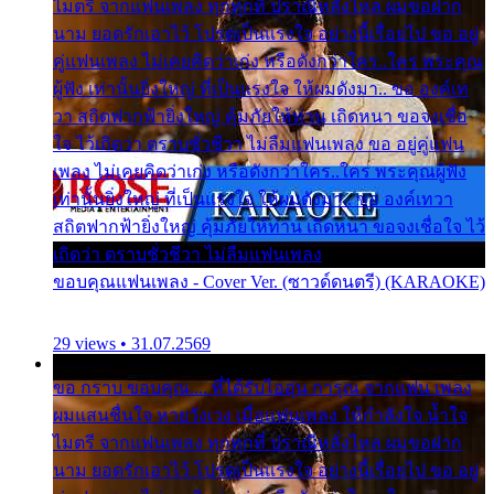
ไมตรี จากแฟนเพลง ทุกทุกที่ ปราณีหลั่งไหล ผมขอฝาก
นาม ยอดรักเอาไว้ โปรดเป็นแรงใจ อย่างนี้เรื่อยไป ขอ อยู่
คู่แฟนเพลง ไม่เคยคิดว่าเก่ง หรือดังกว่าใคร..ใคร พระคุณ
ผู้ฟัง เท่านั้นยิ่งใหญ่ ที่เป็นแรงใจ ให้ผมดังมา.. ขอ องค์เท
วา สถิตฟากฟ้ายิ่งใหญ่ คุ้มภัยให้ท่าน เถิดหนา ขอจงเชื่อ
ใจ ไว้เถิดว่า ตราบชั่วชีวา ไม่ลืมแฟนเพลง ขอ อยู่คู่แฟน
เพลง ไม่เคยคิดว่าเก่ง หรือดังกว่าใคร..ใคร พระคุณผู้ฟัง
เท่านั้นยิ่งใหญ่ ที่เป็นแรงใจ ให้ผมดังมา.. ขอ องค์เทวา
สถิตฟากฟ้ายิ่งใหญ่ คุ้มภัยให้ท่าน เถิดหนา ขอจงเชื่อใจ ไว้
เถิดว่า ตราบชั่วชีวา ไม่ลืมแฟนเพลง
ขอบคุณแฟนเพลง - Cover Ver. (ซาวด์ดนตรี) (KARAOKE)
29 views • 31.07.2569
ขอ กราบ ขอบคุณ.... ที่ได้รับไออุ่น การุณ จากแฟน เพลง
ผมแสนชื่นใจ หายวังเวง เมื่อแฟนเพลง ให้กำลังใจ น้ำใจ
ไมตรี จากแฟนเพลง ทุกทุกที่ ปราณีหลั่งไหล ผมขอฝาก
นาม ยอดรักเอาไว้ โปรดเป็นแรงใจ อย่างนี้เรื่อยไป ขอ อยู่