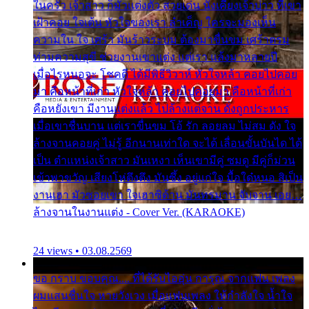
ในครัว เจ้าสาว ก็มัวแต่งตัว สวยเด่น นั่งเคียงเจ้าบ่าว ที่เขา
เฝ้าคอย ใจเต้น หัวใจของเรา ลำเค็ญ ใครจะมองเห็น
ความใน ใจ เศร้า มันร้าวระบม ต้องมาขื่นขม เศร้าตรม
ท่ามความสุขี ช่วยงานเขาแต่ง แต่เรา แล้งมาหลายปี
เมื่อไรหนอจะ โชคดี ได้มีพิธีวิวาห์ หัวใจหล้า คอยไปคอย
มา คือหน้าที่เก่า หัวใจหล้า คอยไปคอยมา คือหน้าที่เก่า
คือหยังเขา มีงานแต่งแล้ว ไปล้างแต่จาน ดั่งถูกประหาร
เมื่อเขาชื่นบาน แต่เราขื่นขม โอ้ รัก ลอยลม ไม่สม ดัง ใจ
ล้างจานคอยคู่ ไม่รู้ อีกนานเท่าใด จะได้ เลื่อนขั้นบันได ได้
เป็น ตำแหน่งเจ้าสาว มันเหงา เห็นเขามีคู่ ซมดู มีคู่ก็ม่วน
เข้าพาขวัญ เสียงโห่ตึงตึง มันซึ้ง อยู่แก่ใจ มื้อใด๋หนอ สิเป็น
งานเฮา มัวซอยเขา ใจเฮาซิด้าน มันทรมาน จับจาน เอย…
ล้างจานในงานแต่ง - Cover Ver. (KARAOKE)
24 views • 03.08.2569
ขอ กราบ ขอบคุณ.... ที่ได้รับไออุ่น การุณ จากแฟน เพลง
ผมแสนชื่นใจ หายวังเวง เมื่อแฟนเพลง ให้กำลังใจ น้ำใจ