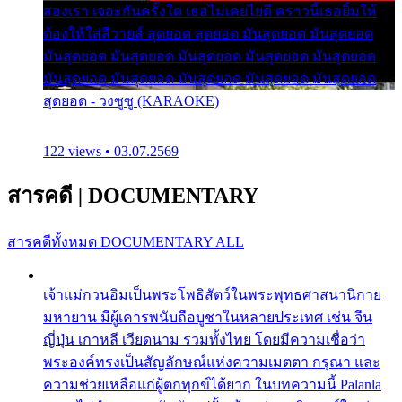
สองเรา เจอะกันครั้งใด เธอไม่เคยไยดี คราวนี้เธอยิ้มให้
ต้องให้ใส่ลีวายส์ สุดยอด สุดยอด มันสุดยอด มันสุดยอด
มันสุดยอด มันสุดยอด มันสุดยอด มันสุดยอด มันสุดยอด
มันสุดยอด มันสุดยอด มันสุดยอด มันสุดยอด มันสุดยอด
สุดยอด - วงซูซู (KARAOKE)
122 views • 03.07.2569
สารคดี
|
DOCUMENTARY
สารคดีทั้งหมด
DOCUMENTARY ALL
เจ้าแม่กวนอิมเป็นพระโพธิสัตว์ในพระพุทธศาสนานิกาย
มหายาน มีผู้เคารพนับถือบูชาในหลายประเทศ เช่น จีน
ญี่ปุ่น เกาหลี เวียดนาม รวมทั้งไทย โดยมีความเชื่อว่า
พระองค์ทรงเป็นสัญลักษณ์แห่งความเมตตา กรุณา และ
ความช่วยเหลือแก่ผู้ตกทุกข์ได้ยาก ในบทความนี้ Palanla