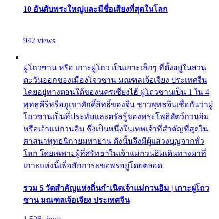
10 อันดับพระใหญ่และมีชื่อเสียงที่สุดในโลก
942 views
ผู่โถวซาน หรือ เกาะผู่โถว เป็นเกาะเล็กๆ ที่ตั้งอยู่ในส่วน
ตะวันออกของเมืองโจวซาน มณฑลเจ้อเจียง ประเทศจีน
โดยอยู่ทางตอนใต้ของนครเซี่ยงไฮ้ ผู่โถวซานเป็น 1 ใน 4
พุทธคีรีหรือภูเขาศักดิ์สิทธิ์ของจีน ชาวพุทธจีนเชื่อกันว่าผู่
โถวซานเป็นที่ประทับและตรัสรู้ของพระโพธิสัตว์กวนอิม
หรือเจ้าแม่กวนอิม ซึ่งเป็นหนึ่งในเทพเจ้าที่สำคัญที่สุดใน
ศาสนาพุทธนิกายมหายาน ดังนั้นจึงมีผู้แสวงบุญจากทั่ว
โลก โดยเฉพาะผู้ที่ศรัทธาในเจ้าแม่กวนอิมเดินทางมาที่
เกาะแห่งนี้เพื่อสักการะขอพรอยู่โดยตลอด
รวม 5 วัดสำคัญแห่งถิ่นกำเนิดเจ้าแม่กวนอิม | เกาะผู่โถว
ซาน มณฑลเจ้อเจียง ประเทศจีน
1,526 views