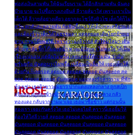
พ่อส่งเงินสามพัน ให้ฉันเรียนราม ได้อีกสักสามพัน ฉันคง
บ๊าย บาย จะไปซื้อกางเกงยีนส์ ลีวายส์มาใส่ เพราะเราเป็น
เด็กใต้ ลีวายส์อย่างเดียว อยากจะโชว์ถึงหิวโซ เด็กใต้ก็ไม่
หวั่น ตกตัวละหลายพัน กัดฟันซื้อมา ให้เด็กเทพเหลียวมอง
และต้องรู้ว่า เด็กใต้ไม่ธรรมดา แต่สุดยอด เดินโยกย้ายเย
ยวน กวนโอ๊ยพอได้ เพราะว่านุ่งลีวายส์ ตัวใหม่ใส่มา เดิน
เข้ามหาลัย จิ๊กโก๊มองหน้า ท่าจะมีปัญหา ไม่พอใจ ได้เป็น
เรื่องแน่นอน แต่ฉันไม่หวั่น เลยแหลงใต้ถามมัน ว่ามัน
พรั่นพรือ มันตอบว่าไม่พรื่อ เปลี่ยนเป็นยิ้มให้ เจอะเด็กใต้
ด้วยกัน ก็เลยรอด สุดยอด สุดยอด สุดยอด มันสุดยอด สุด
ยอด สุดยอด สุดยอด มันสุดยอด แอบหลงรักสาวราม ที่พัก
ห้องเช่า เธอผิวขาวผมยาว ปากแดงแหลงกลาง ถูกสเป็ก
จริงเธอ อยู่ห้องข้างข้าง อยากเข้าไปแหลงกลาง กลัว
ทองแดง กลับจากรามมาเจอ เธอมาซื้อข้าว แต่ก่อนนั้น
สองเรา เจอะกันครั้งใด เธอไม่เคยไยดี คราวนี้เธอยิ้มให้
ต้องให้ใส่ลีวายส์ สุดยอด สุดยอด มันสุดยอด มันสุดยอด
มันสุดยอด มันสุดยอด มันสุดยอด มันสุดยอด มันสุดยอด
มันสุดยอด มันสุดยอด มันสุดยอด มันสุดยอด มันสุดยอด