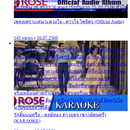
ขอรักคืน 24. 01:19:56 คนเรารักกันยาก 25. 01:23:06 หัวใจ
เถื่อน 26. 01:26:45 อยู่เพื่อลูก
เพลงเพราะเสนาะดวงใจ - ดาวใจ ไพจิตร (Official Audio)
141 views • 10.07.2569
ไม่เคยรักใครแน่หรือ อยากเชื่อถือก็ไม่กล้า ติ๋มใช่คนสวย
ตรึงใจ ติ๋มใช่งามซึ้งตรึงตรา พี่หรือจะมาหมายร่วมชีวี ก็
คนเขาลืออื้อฉาว ว่าสาวๆรุมตอมพี่ ติ๋มอยากรับรักเหมือน
กัน แต่หวั่นจะช้ำดวงฤดี กลัวแฟนของพี่ชี้หน้าด่าทอ ก็คน
ชื่อต๋อยต้อยตุ้มตุ๋ยต่าย พี่ยังลืมได้ง่ายๆเลยหนอ แค่ตัวเรา
สาวบ้านนา แสนจะซอมซ่อ ขืนรักขืนรอคงช้ำสักวัน ถ้า
จริงเหมือนคำพร่ำเฉลย พี่อย่าเฉยรีบมาหมั้น ถ้าพี่สู่ขอ
ตามธรรมเนียม ติ๋มจะเตรียมรับเกลียวสัมพันธ์ ผิดหวังไม่
หวั่นขอยอมได้เคียง
รักติ๋มแน่หรือ - หงษ์ทอง ดาวอุดร (ซาวด์ดนตรี)
(KARAOKE)