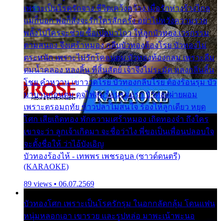
เพราะเป็นโรครักจาง ชีวิตเคว้งคว้าง เมื่อรักห่างร้างไกล
แม่ก็บอก พ่อก็สั่งจะรักใครสักครั้ง อย่าไปหวังความรวย
พลั้งไปใครจะช่วย ซื้อเปลมาไกว ให้ลูกบัวทอง เวรกรรม
ตามสนอง จึงเศร้าหมอง กลีบบัวทองต้องโรย บัวทองไม่
ตระหนัก เพราะไม่รักโคลนตม บัวทองท้องกลม เพราะลืม
ตมน้ำคลอง หลงลิ้น ที่สิ้นสัตย์ เจ้าจึงไม่ระมัด หลงกลิ่นลิ้น
โชย คำหวาน เขาวาดโรย บัวทองกลีบโรย ต้องร้อนรุม บัว
มาบานก่อนตูม ดุจไฟสุมร้อนรุมอุรา บัวทองผ่ายผอม
เพราะตรอมฤทัย ข้าวปลาไม่สนใจ ร้องไห้ลูกเดียว หยุด
โศก เสียเถิดทอง พักความเศร้าหมอง เถิดทองจ๋า ถึงใคร
เขาจะว่า ลูกเจ้าเกิดมา จะชื่อว่าไง พี่ขอเป็นเพื่อนปลอบใจ
จะตั้งชื่อให้ ว่าไอ้บังเอิญ
บัวทองร้องไห้ - เทพพร เพชรอุบล (ซาวด์ดนตรี)
(KARAOKE)
89 views • 06.07.2569
บัวทองโศก เพราะเป็นโรครักรุม ในอกกลัดกลุ้ม โดนแฟน
หนุ่มหลอกเอา เขารวย และรูปหล่อ มาพะเน้าพะนอ