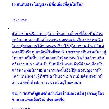
10 อันดับพระใหญ่และมีชื่อเสียงที่สุดในโลก
942 views
ผู่โถวซาน หรือ เกาะผู่โถว เป็นเกาะเล็กๆ ที่ตั้งอยู่ในส่วน
ตะวันออกของเมืองโจวซาน มณฑลเจ้อเจียง ประเทศจีน
โดยอยู่ทางตอนใต้ของนครเซี่ยงไฮ้ ผู่โถวซานเป็น 1 ใน 4
พุทธคีรีหรือภูเขาศักดิ์สิทธิ์ของจีน ชาวพุทธจีนเชื่อกันว่าผู่
โถวซานเป็นที่ประทับและตรัสรู้ของพระโพธิสัตว์กวนอิม
หรือเจ้าแม่กวนอิม ซึ่งเป็นหนึ่งในเทพเจ้าที่สำคัญที่สุดใน
ศาสนาพุทธนิกายมหายาน ดังนั้นจึงมีผู้แสวงบุญจากทั่ว
โลก โดยเฉพาะผู้ที่ศรัทธาในเจ้าแม่กวนอิมเดินทางมาที่
เกาะแห่งนี้เพื่อสักการะขอพรอยู่โดยตลอด
รวม 5 วัดสำคัญแห่งถิ่นกำเนิดเจ้าแม่กวนอิม | เกาะผู่โถว
ซาน มณฑลเจ้อเจียง ประเทศจีน
1,527 views