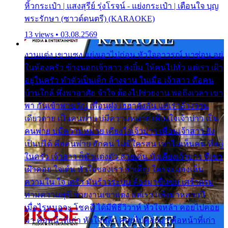
หิ้วกระเป๋า | แสงสุรีย์ รุ่งโรจน์ - แย่งกระเป๋า | เตือนใจ บุญ
พระรักษา (ซาวด์ดนตรี) (KARAOKE)
13 views • 03.08.2569
งานแต่ง เขาแซง แย่งเอาไปก่อน หัวใจอาวรณ์ มาซ่อน อยู่
ในห้องครัว ข้างนอกเจ้าสาว ส่งยิ้ม ให้คนไปทั่ว แต่เรา เฝ้า
อยู่ในครัว ทำตัวเป็นเด็ก ล้างจาน ในเมื่อ เจ้าสาว คือคน
บ้านใกล้ พึ่งพาอาศัย จำใจ ต้องไปช่วยงาน พอถึงเวลา เขา
พา กันเข้าพาขวัญ เพื่อนฝูง เฮฮาดังลั่น แต่เราล้างจาน
เดียวดาย เป็นคนพ่าย บ่มีความหมาย เคียงใจเจ้าบ่าว เป็น
คนพ่าย บ่มีความหมาย เคียงใจเจ้าบ่าว เพื่อนเจ้าสาว ยัง
เป็นบ่ได้ คือคนพ่าย ฮักคน ไม่มีใครสน เขาไม่เห็นคน ที่อยู่
ในครัว เจ้าสาว ก็มัวแต่งตัว สวยเด่น นั่งเคียงเจ้าบ่าว ที่เขา
เฝ้าคอย ใจเต้น หัวใจของเรา ลำเค็ญ ใครจะมองเห็น
ความใน ใจ เศร้า มันร้าวระบม ต้องมาขื่นขม เศร้าตรม
ท่ามความสุขี ช่วยงานเขาแต่ง แต่เรา แล้งมาหลายปี
เมื่อไรหนอจะ โชคดี ได้มีพิธีวิวาห์ หัวใจหล้า คอยไปคอย
มา คือหน้าที่เก่า หัวใจหล้า คอยไปคอยมา คือหน้าที่เก่า