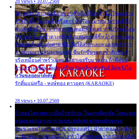
28 views • 10.07.2569
ไม่เคยรักใครแน่หรือ อยากเชื่อถือก็ไม่กล้า ติ๋มใช่คนสวย
ตรึงใจ ติ๋มใช่งามซึ้งตรึงตรา พี่หรือจะมาหมายร่วมชีวี ก็
คนเขาลืออื้อฉาว ว่าสาวๆรุมตอมพี่ ติ๋มอยากรับรักเหมือน
กัน แต่หวั่นจะช้ำดวงฤดี กลัวแฟนของพี่ชี้หน้าด่าทอ ก็คน
ชื่อต๋อยต้อยตุ้มตุ๋ยต่าย พี่ยังลืมได้ง่ายๆเลยหนอ แค่ตัวเรา
สาวบ้านนา แสนจะซอมซ่อ ขืนรักขืนรอคงช้ำสักวัน ถ้า
จริงเหมือนคำพร่ำเฉลย พี่อย่าเฉยรีบมาหมั้น ถ้าพี่สู่ขอ
ตามธรรมเนียม ติ๋มจะเตรียมรับเกลียวสัมพันธ์ ผิดหวังไม่
หวั่นขอยอมได้เคียง
รักติ๋มแน่หรือ - หงษ์ทอง ดาวอุดร (KARAOKE)
28 views • 10.07.2569
บัวทองโศก เพราะเป็นโรครักรุม ในอกกลัดกลุ้ม โดนแฟน
หนุ่มหลอกเอา เขารวย และรูปหล่อ มาพะเน้าพะนอ
ออเซาะจนใจเบา สงสาร บัวทองเศร้า น้ำตาคลอเบ้า เฝ้า
อาลัย หนุ่มรูปหล่อหนีไกล หัวใจบัวทองระรวย บัวทองโศก