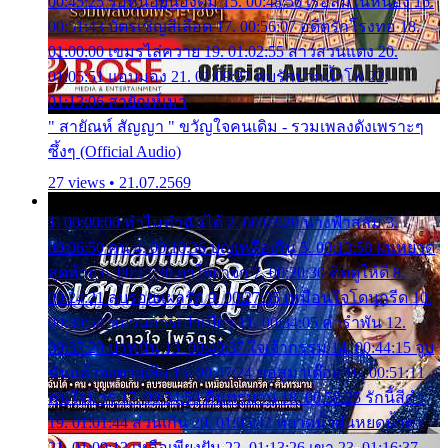
00:45:25 รอหน่อยน้องติ๋ม 15. 00:48:56 เรือล่มในหนอง 16.
00:51:43 บัตรเชิญสีเลือด 17. 00:56:07 อดีตรักโรงทอ 18.
01:00:00 เขมรไล่ควาย 19. 01:02:55 สาวสวนแตง 20.
01:05:51 แอบมอง 21. 01:09:27 พบรักปากน้ำโพ 22.
01:13:06 สายัณห์เมา
" สายัณห์ สัญญา " ขวัญใจคนเดิม - รวมเพลงดังเพราะๆ
ซึ้งๆ (Official Audio)
27 views • 21.07.2569
1. 00:00:00 ทำไมทำฉันได้ 2. 00:03:20 นางฟ้าสลัม 3.
00:06:50 คน 4. 00:10:36 บุญเหลือเกิน 5. 00:13:58 ฝนหยาด
สุดท้าย 6. 00:17:30 ยาใจยาจก 7. 00:20:30 คิดดูให้ดี 8.
00:24:21 ลบรอยแผลรัก 9. 00:27:35 เหมือนใจโดนกรีด 10.
00:30:54 ขบวนการเปาเปียว 11. 00:34:05 คำรำพัน 12.
00:37:20 ปาหนัน 13. 00:40:37 ใจเจ้ากรรม 14. 00:44:15 จูบ
ฉันแล้วจงตายเสีย 15. 00:47:24 ขอสูมาเต๊อะ 16. 00:51:11
คนใจมาร 17. 00:54:50 คืนทรมาน 18. 00:58:25 รักนี้สีดำ
19. 01:01:44 ส่วนเกิน 20. 01:05:42 หยาดน้ำฝนหยดน้ำตา
21. 01:09:13 เหลือเพียงฝัน 22. 01:13:26 เขา 23. 01:16:37