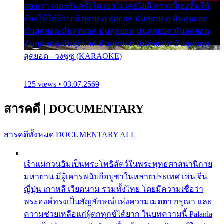
สองเรา เจอะกันครั้งใด เธอไม่เคยไยดี คราวนี้เธอยิ้มให้
ต้องให้ใส่ลีวายส์ สุดยอด สุดยอด มันสุดยอด มันสุดยอด
มันสุดยอด มันสุดยอด มันสุดยอด มันสุดยอด มันสุดยอด
มันสุดยอด มันสุดยอด มันสุดยอด มันสุดยอด มันสุดยอด
สุดยอด - วงซูซู (KARAOKE)
125 views • 03.07.2569
สารคดี
|
DOCUMENTARY
สารคดีทั้งหมด
DOCUMENTARY ALL
เจ้าแม่กวนอิมเป็นพระโพธิสัตว์ในพระพุทธศาสนานิกาย
มหายาน มีผู้เคารพนับถือบูชาในหลายประเทศ เช่น จีน
ญี่ปุ่น เกาหลี เวียดนาม รวมทั้งไทย โดยมีความเชื่อว่า
พระองค์ทรงเป็นสัญลักษณ์แห่งความเมตตา กรุณา และ
ความช่วยเหลือแก่ผู้ตกทุกข์ได้ยาก ในบทความนี้ Palanla