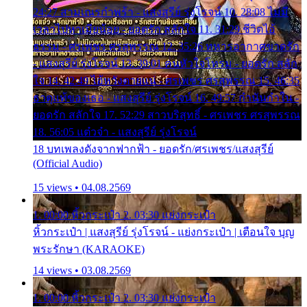
24:27 สามเณรกำพร้า - แสงสุรีย์ รุ่งโรจน์ 10. 28:08 ไม่มี
เวลาไปหาเมียน้อย - ยอดรัก สลักใจ 11. 31:29 ชีวิตไอ้
ธรรม - ศรเพชร ศรสุพรรณ 12. 35:26 ทหารอากาศขาดรัก
- แสงสุรีย์ รุ่งโรจน์ 13. 39:01 คนหัวใจโทรม - ยอดรัก สลัก
ใจ 14. 42:49 ไอ้หวังตายแน่ - ศรเพชร ศรสุพรรณ 15. 46:35
ธาตุแท้ของเธอ - แสงสุรีย์ รุ่งโรจน์ 16. 49:57 กำนันกำใน -
ยอดรัก สลักใจ 17. 52:29 สาวบริสุทธิ์ - ศรเพชร ศรสุพรรณ
18. 56:05 แต๋วจ๋า - แสงสุรีย์ รุ่งโรจน์
18 บทเพลงดังจากฟากฟ้า - ยอดรัก/ศรเพชร/แสงสุรีย์
(Official Audio)
15 views • 04.08.2569
1. 00:00 หิ้วกระเป๋า 2. 03:30 แย่งกระเป๋า
หิ้วกระเป๋า | แสงสุรีย์ รุ่งโรจน์ - แย่งกระเป๋า | เตือนใจ บุญ
พระรักษา (KARAOKE)
14 views • 03.08.2569
1. 00:00 หิ้วกระเป๋า 2. 03:30 แย่งกระเป๋า