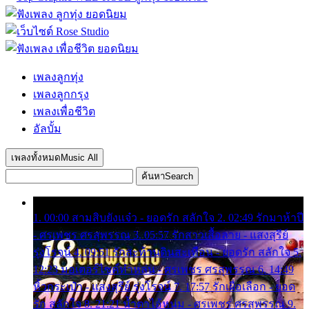
เพลงลูกทุ่ง
เพลงลูกกรุง
เพลงเพื่อชีวิต
อัลบั้ม
เพลงทั้งหมด
Music All
ค้นหา
Search
1. 00:00 สามสิบยังแจ๋ว - ยอดรัก สลักใจ 2. 02:49 รักมาห้าปี
- ศรเพชร ศรสุพรรณ 3. 05:57 รักสาวเสื้อลาย - แสงสุรีย์
รุ่งโรจน์ 4. 09:51 รักสะท้านดินสะเทือน - ยอดรัก สลักใจ 5.
12:23 มอเตอร์ไซค์ทำหล่น - ศรเพชร ศรสุพรรณ 6. 14:49
หิ้วกระเป๋า - แสงสุรีย์ รุ่งโรจน์ 7. 17:57 รักเผื่อเลือก - ยอด
รัก สลักใจ 8. 21:21 น้ำตาไอ้หนุ่ม - ศรเพชร ศรสุพรรณ 9.