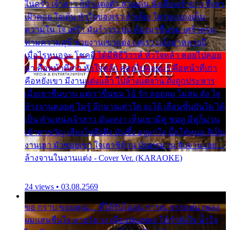
ในครัว เจ้าสาว ก็มัวแต่งตัว สวยเด่น นั่งเคียงเจ้าบ่าว ที่เขา
เฝ้าคอย ใจเต้น หัวใจของเรา ลำเค็ญ ใครจะมองเห็น
ความใน ใจ เศร้า มันร้าวระบม ต้องมาขื่นขม เศร้าตรม
ท่ามความสุขี ช่วยงานเขาแต่ง แต่เรา แล้งมาหลายปี
เมื่อไรหนอจะ โชคดี ได้มีพิธีวิวาห์ หัวใจหล้า คอยไปคอย
มา คือหน้าที่เก่า หัวใจหล้า คอยไปคอยมา คือหน้าที่เก่า
คือหยังเขา มีงานแต่งแล้ว ไปล้างแต่จาน ดั่งถูกประหาร
เมื่อเขาชื่นบาน แต่เราขื่นขม โอ้ รัก ลอยลม ไม่สม ดัง ใจ
ล้างจานคอยคู่ ไม่รู้ อีกนานเท่าใด จะได้ เลื่อนขั้นบันได ได้
เป็น ตำแหน่งเจ้าสาว มันเหงา เห็นเขามีคู่ ซมดู มีคู่ก็ม่วน
เข้าพาขวัญ เสียงโห่ตึงตึง มันซึ้ง อยู่แก่ใจ มื้อใด๋หนอ สิเป็น
งานเฮา มัวซอยเขา ใจเฮาซิด้าน มันทรมาน จับจาน เอย…
ล้างจานในงานแต่ง - Cover Ver. (KARAOKE)
24 views • 03.08.2569
ขอ กราบ ขอบคุณ.... ที่ได้รับไออุ่น การุณ จากแฟน เพลง
ผมแสนชื่นใจ หายวังเวง เมื่อแฟนเพลง ให้กำลังใจ น้ำใจ