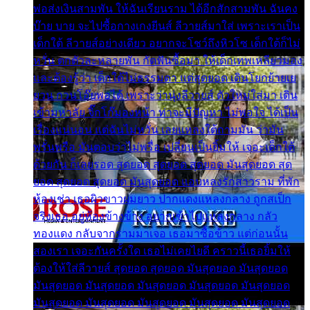
พ่อส่งเงินสามพัน ให้ฉันเรียนราม ได้อีกสักสามพัน ฉันคง
บ๊าย บาย จะไปซื้อกางเกงยีนส์ ลีวายส์มาใส่ เพราะเราเป็น
เด็กใต้ ลีวายส์อย่างเดียว อยากจะโชว์ถึงหิวโซ เด็กใต้ก็ไม่
หวั่น ตกตัวละหลายพัน กัดฟันซื้อมา ให้เด็กเทพเหลียวมอง
และต้องรู้ว่า เด็กใต้ไม่ธรรมดา แต่สุดยอด เดินโยกย้ายเย
ยวน กวนโอ๊ยพอได้ เพราะว่านุ่งลีวายส์ ตัวใหม่ใส่มา เดิน
เข้ามหาลัย จิ๊กโก๊มองหน้า ท่าจะมีปัญหา ไม่พอใจ ได้เป็น
เรื่องแน่นอน แต่ฉันไม่หวั่น เลยแหลงใต้ถามมัน ว่ามัน
พรั่นพรือ มันตอบว่าไม่พรื่อ เปลี่ยนเป็นยิ้มให้ เจอะเด็กใต้
ด้วยกัน ก็เลยรอด สุดยอด สุดยอด สุดยอด มันสุดยอด สุด
ยอด สุดยอด สุดยอด มันสุดยอด แอบหลงรักสาวราม ที่พัก
ห้องเช่า เธอผิวขาวผมยาว ปากแดงแหลงกลาง ถูกสเป็ก
จริงเธอ อยู่ห้องข้างข้าง อยากเข้าไปแหลงกลาง กลัว
ทองแดง กลับจากรามมาเจอ เธอมาซื้อข้าว แต่ก่อนนั้น
สองเรา เจอะกันครั้งใด เธอไม่เคยไยดี คราวนี้เธอยิ้มให้
ต้องให้ใส่ลีวายส์ สุดยอด สุดยอด มันสุดยอด มันสุดยอด
มันสุดยอด มันสุดยอด มันสุดยอด มันสุดยอด มันสุดยอด
มันสุดยอด มันสุดยอด มันสุดยอด มันสุดยอด มันสุดยอด