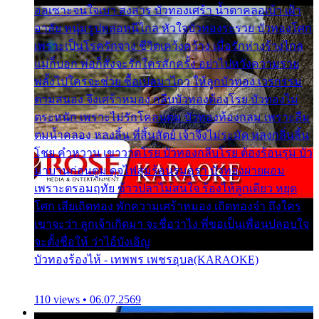
ออเซาะจนใจเบา สงสาร บัวทองเศร้า น้ำตาคลอเบ้า เฝ้า
อาลัย หนุ่มรูปหล่อหนีไกล หัวใจบัวทองระรวย บัวทองโศก
เพราะเป็นโรครักจาง ชีวิตเคว้งคว้าง เมื่อรักห่างร้างไกล
แม่ก็บอก พ่อก็สั่งจะรักใครสักครั้ง อย่าไปหวังความรวย
พลั้งไปใครจะช่วย ซื้อเปลมาไกว ให้ลูกบัวทอง เวรกรรม
ตามสนอง จึงเศร้าหมอง กลีบบัวทองต้องโรย บัวทองไม่
ตระหนัก เพราะไม่รักโคลนตม บัวทองท้องกลม เพราะลืม
ตมน้ำคลอง หลงลิ้น ที่สิ้นสัตย์ เจ้าจึงไม่ระมัด หลงกลิ่นลิ้น
โชย คำหวาน เขาวาดโรย บัวทองกลีบโรย ต้องร้อนรุม บัว
มาบานก่อนตูม ดุจไฟสุมร้อนรุมอุรา บัวทองผ่ายผอม
เพราะตรอมฤทัย ข้าวปลาไม่สนใจ ร้องไห้ลูกเดียว หยุด
โศก เสียเถิดทอง พักความเศร้าหมอง เถิดทองจ๋า ถึงใคร
เขาจะว่า ลูกเจ้าเกิดมา จะชื่อว่าไง พี่ขอเป็นเพื่อนปลอบใจ
จะตั้งชื่อให้ ว่าไอ้บังเอิญ
บัวทองร้องไห้ - เทพพร เพชรอุบล(KARAOKE)
110 views • 06.07.2569