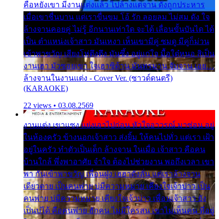
คือหยังเขา มีงานแต่งแล้ว ไปล้างแต่จาน ดั่งถูกประหาร
เมื่อเขาชื่นบาน แต่เราขื่นขม โอ้ รัก ลอยลม ไม่สม ดัง ใจ
ล้างจานคอยคู่ ไม่รู้ อีกนานเท่าใด จะได้ เลื่อนขั้นบันได ได้
เป็น ตำแหน่งเจ้าสาว มันเหงา เห็นเขามีคู่ ซมดู มีคู่ก็ม่วน
เข้าพาขวัญ เสียงโห่ตึงตึง มันซึ้ง อยู่แก่ใจ มื้อใด๋หนอ สิเป็น
งานเฮา มัวซอยเขา ใจเฮาซิด้าน มันทรมาน จับจาน เอย…
ล้างจานในงานแต่ง - Cover Ver. (ซาวด์ดนตรี)
(KARAOKE)
22 views • 03.08.2569
งานแต่ง เขาแซง แย่งเอาไปก่อน หัวใจอาวรณ์ มาซ่อน อยู่
ในห้องครัว ข้างนอกเจ้าสาว ส่งยิ้ม ให้คนไปทั่ว แต่เรา เฝ้า
อยู่ในครัว ทำตัวเป็นเด็ก ล้างจาน ในเมื่อ เจ้าสาว คือคน
บ้านใกล้ พึ่งพาอาศัย จำใจ ต้องไปช่วยงาน พอถึงเวลา เขา
พา กันเข้าพาขวัญ เพื่อนฝูง เฮฮาดังลั่น แต่เราล้างจาน
เดียวดาย เป็นคนพ่าย บ่มีความหมาย เคียงใจเจ้าบ่าว เป็น
คนพ่าย บ่มีความหมาย เคียงใจเจ้าบ่าว เพื่อนเจ้าสาว ยัง
เป็นบ่ได้ คือคนพ่าย ฮักคน ไม่มีใครสน เขาไม่เห็นคน ที่อยู่