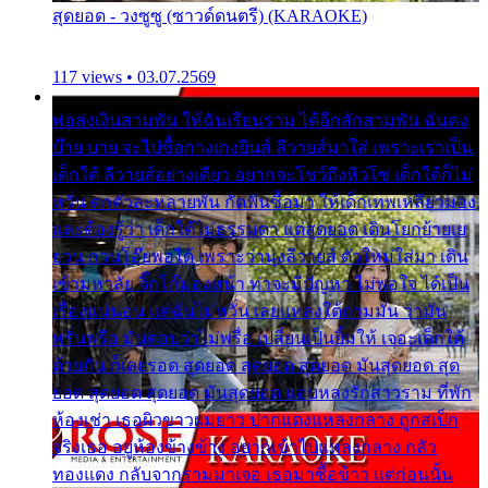
สุดยอด - วงซูซู (ซาวด์ดนตรี) (KARAOKE)
117 views • 03.07.2569
พ่อส่งเงินสามพัน ให้ฉันเรียนราม ได้อีกสักสามพัน ฉันคง
บ๊าย บาย จะไปซื้อกางเกงยีนส์ ลีวายส์มาใส่ เพราะเราเป็น
เด็กใต้ ลีวายส์อย่างเดียว อยากจะโชว์ถึงหิวโซ เด็กใต้ก็ไม่
หวั่น ตกตัวละหลายพัน กัดฟันซื้อมา ให้เด็กเทพเหลียวมอง
และต้องรู้ว่า เด็กใต้ไม่ธรรมดา แต่สุดยอด เดินโยกย้ายเย
ยวน กวนโอ๊ยพอได้ เพราะว่านุ่งลีวายส์ ตัวใหม่ใส่มา เดิน
เข้ามหาลัย จิ๊กโก๊มองหน้า ท่าจะมีปัญหา ไม่พอใจ ได้เป็น
เรื่องแน่นอน แต่ฉันไม่หวั่น เลยแหลงใต้ถามมัน ว่ามัน
พรั่นพรือ มันตอบว่าไม่พรื่อ เปลี่ยนเป็นยิ้มให้ เจอะเด็กใต้
ด้วยกัน ก็เลยรอด สุดยอด สุดยอด สุดยอด มันสุดยอด สุด
ยอด สุดยอด สุดยอด มันสุดยอด แอบหลงรักสาวราม ที่พัก
ห้องเช่า เธอผิวขาวผมยาว ปากแดงแหลงกลาง ถูกสเป็ก
จริงเธอ อยู่ห้องข้างข้าง อยากเข้าไปแหลงกลาง กลัว
ทองแดง กลับจากรามมาเจอ เธอมาซื้อข้าว แต่ก่อนนั้น