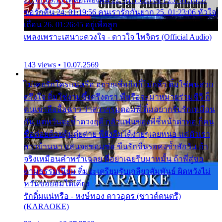
ขอรักคืน 24. 01:19:56 คนเรารักกันยาก 25. 01:23:06 หัวใจ
เถื่อน 26. 01:26:45 อยู่เพื่อลูก
เพลงเพราะเสนาะดวงใจ - ดาวใจ ไพจิตร (Official Audio)
143 views • 10.07.2569
ไม่เคยรักใครแน่หรือ อยากเชื่อถือก็ไม่กล้า ติ๋มใช่คนสวย
ตรึงใจ ติ๋มใช่งามซึ้งตรึงตรา พี่หรือจะมาหมายร่วมชีวี ก็
คนเขาลืออื้อฉาว ว่าสาวๆรุมตอมพี่ ติ๋มอยากรับรักเหมือน
กัน แต่หวั่นจะช้ำดวงฤดี กลัวแฟนของพี่ชี้หน้าด่าทอ ก็คน
ชื่อต๋อยต้อยตุ้มตุ๋ยต่าย พี่ยังลืมได้ง่ายๆเลยหนอ แค่ตัวเรา
สาวบ้านนา แสนจะซอมซ่อ ขืนรักขืนรอคงช้ำสักวัน ถ้า
จริงเหมือนคำพร่ำเฉลย พี่อย่าเฉยรีบมาหมั้น ถ้าพี่สู่ขอ
ตามธรรมเนียม ติ๋มจะเตรียมรับเกลียวสัมพันธ์ ผิดหวังไม่
หวั่นขอยอมได้เคียง
รักติ๋มแน่หรือ - หงษ์ทอง ดาวอุดร (ซาวด์ดนตรี)
(KARAOKE)