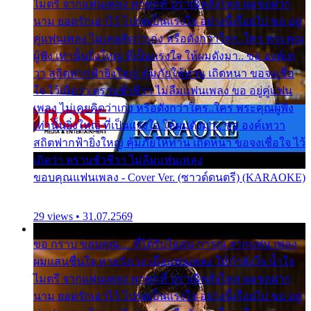
ไมตรี จากแฟนเพลง ทุกทุกที่ ปราณีหลั่งไหล ผมขอฝาก
นาม ยอดรักเอาไว้ โปรดเป็นแรงใจ อย่างนี้เรื่อยไป ขอ อยู่
คู่แฟนเพลง ไม่เคยคิดว่าเก่ง หรือดังกว่าใคร..ใคร พระคุณ
ผู้ฟัง เท่านั้นยิ่งใหญ่ ที่เป็นแรงใจ ให้ผมดังมา.. ขอ องค์เท
วา สถิตฟากฟ้ายิ่งใหญ่ คุ้มภัยให้ท่าน เถิดหนา ขอจงเชื่อ
ใจ ไว้เถิดว่า ตราบชั่วชีวา ไม่ลืมแฟนเพลง ขอ อยู่คู่แฟน
เพลง ไม่เคยคิดว่าเก่ง หรือดังกว่าใคร..ใคร พระคุณผู้ฟัง
เท่านั้นยิ่งใหญ่ ที่เป็นแรงใจ ให้ผมดังมา.. ขอ องค์เทวา
สถิตฟากฟ้ายิ่งใหญ่ คุ้มภัยให้ท่าน เถิดหนา ขอจงเชื่อใจ ไว้
เถิดว่า ตราบชั่วชีวา ไม่ลืมแฟนเพลง
ขอบคุณแฟนเพลง - Cover Ver. (ซาวด์ดนตรี) (KARAOKE)
29 views • 31.07.2569
ขอ กราบ ขอบคุณ.... ที่ได้รับไออุ่น การุณ จากแฟน เพลง
ผมแสนชื่นใจ หายวังเวง เมื่อแฟนเพลง ให้กำลังใจ น้ำใจ
ไมตรี จากแฟนเพลง ทุกทุกที่ ปราณีหลั่งไหล ผมขอฝาก
นาม ยอดรักเอาไว้ โปรดเป็นแรงใจ อย่างนี้เรื่อยไป ขอ อยู่