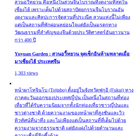
สวนอวี้หยวน คือหนึ่งในสวนจีนโบราณที่งดงามที่สุดใน
เซี่ยงไฮ้ เพราะเต็มไปด้วยสถาปัตยกรรมจีนโบราณอัน
งดงามและศิลปะการจัดสวนที่ประณีต สวนแห่งนี้ไม่เพียง
แต่เป็นสถานที่พักผ่อนหย่อนใจแต่ยังเป็นมรดกทาง
วัฒนธรรมที่สำคัญของจีนด้วยประวัติศาสตร์อันยาวนาน
กว่า 400 ปี
Yuyuan Garden : สวนอวี้หยวน จุดเช็กอินห้ามพลาดเมื่อ
มาเซี่ยงไฮ้ ประเทศจีน
1,303 views
หน้าผาโทจินโบ (Tojinbo) ตั้งอยู่ในจังหวัดฟุกุอิ (Fukui) ทาง
ภาคตะวันออกของประเทศญี่ปุ่น เป็นหนึ่งในสถานที่ท่อง
เที่ยวที่ได้รับความนิยมจากทั้งนักท่องเที่ยวชาวญี่ปุ่นและ
ชาวต่างชาติ ด้วยความงามของหน้าผาที่สูงชันและวิว
ทิวทัศน์ที่น่าทึ่ง และไม่เพียงแต่เป็นสถานที่ที่เต็มไปด้วย
ความงามจากธรรมชาติ แต่ยังแฝงไปด้วยตำนานและ
ความเชื่อที่ลึกซึ้งด้วย