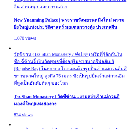
จีน สวนสนุก และการแสดง
New Yuanming Palace | พระราชวังหยวนหมิงใหม่ ความ
ยิ่งใหญ่แห่งประวัติศาสตร์ มณฑลกวางตุ้ง ประเทศจีน
1,070 views
วัดซีซ่าน (Tsz Shan Monastery / 慈山寺) หรือที่รู้จักกันใน
ชื่อ ฉี่ซ้านจี๋ เป็นวัดพุทธที่ตั้งอยู่ริมชายหาดรีพัลส์เบย์
(Repulse Bay) ในฮ่องกง โดดเด่นด้วยรูปปั้นเจ้าแม่กวนอิมสี
ขาวขนาดใหญ่ สูงถึง 76 เมตร ซึ่งเป็นรูปปั้นเจ้าแม่กวนอิม
ที่สูงเป็นอันดับต้นๆ ของโลก
Tsz Shan Monastery | วัดซีซ่าน…งามสง่าเจ้าแม่กวนอิ
มองค์ใหญ่แห่งฮ่องกง
824 views