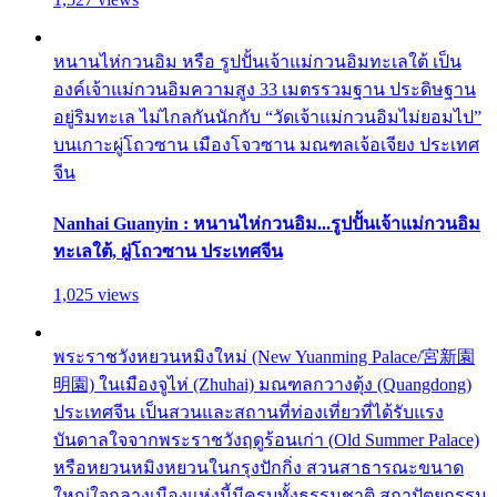
หนานไห่กวนอิม หรือ รูปปั้นเจ้าแม่กวนอิมทะเลใต้ เป็น
องค์เจ้าแม่กวนอิมความสูง 33 เมตรรวมฐาน ประดิษฐาน
อยู่ริมทะเล ไม่ไกลกันนักกับ “วัดเจ้าแม่กวนอิมไม่ยอมไป”
บนเกาะผู่โถวซาน เมืองโจวซาน มณฑลเจ้อเจียง ประเทศ
จีน
Nanhai Guanyin : หนานไห่กวนอิม...รูปปั้นเจ้าแม่กวนอิม
ทะเลใต้, ผู่โถวซาน ประเทศจีน
1,025 views
พระราชวังหยวนหมิงใหม่ (New Yuanming Palace/宮新園
明園) ในเมืองจูไห่ (Zhuhai) มณฑลกวางตุ้ง (Quangdong)
ประเทศจีน เป็นสวนและสถานที่ท่องเที่ยวที่ได้รับแรง
บันดาลใจจากพระราชวังฤดูร้อนเก่า (Old Summer Palace)
หรือหยวนหมิงหยวนในกรุงปักกิ่ง สวนสาธารณะขนาด
ใหญ่ใจกลางเมืองแห่งนี้มีครบทั้งธรรมชาติ สถาปัตยกรรม