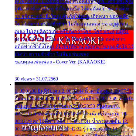
คู่แฟนเพลง ไม่เคยคิดว่าเก่ง หรือดังกว่าใคร..ใคร พระคุณ
ผู้ฟัง เท่านั้นยิ่งใหญ่ ที่เป็นแรงใจ ให้ผมดังมา.. ขอ องค์เท
วา สถิตฟากฟ้ายิ่งใหญ่ คุ้มภัยให้ท่าน เถิดหนา ขอจงเชื่อ
ใจ ไว้เถิดว่า ตราบชั่วชีวา ไม่ลืมแฟนเพลง ขอ อยู่คู่แฟน
เพลง ไม่เคยคิดว่าเก่ง หรือดังกว่าใคร..ใคร พระคุณผู้ฟัง
เท่านั้นยิ่งใหญ่ ที่เป็นแรงใจ ให้ผมดังมา.. ขอ องค์เทวา
สถิตฟากฟ้ายิ่งใหญ่ คุ้มภัยให้ท่าน เถิดหนา ขอจงเชื่อใจ ไว้
เถิดว่า ตราบชั่วชีวา ไม่ลืมแฟนเพลง
ขอบคุณแฟนเพลง - Cover Ver. (KARAOKE)
30 views • 31.07.2569
1. 00:00:00 ยินดีรับเดน 2. 00:03:44 น้ำตาอีสาน 3. 00:07:51
กิ่งทองใบหยก 4. 00:10:35 น้ำนิ่งไหลลึก 5. 00:13:49 ลานรัก
ลานเท 6. 00:17:06 จำใจจาก 7. 00:20:53 คืนฝนตก 8.
00:25:16 น้ำลงเดือนยี่ 9. 00:28:47 โสนน้อยเรือนงาม 10.
00:32:29 ตอไม้ที่ตายแล้ว 11. 00:35:41 น้ำกรดแช่เย็น 12.
00:39:08 อยากฟังซ้ำ 13. 00:42:32 รู้ว่าเขาหลอก 14.