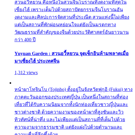
สวนอวี้หยวน คือหนึ่งในสวนจีนโบราณที่งดงามที่สุดใน
เซี่ยงไฮ้ เพราะเต็มไปด้วยสถาปัตยกรรมจีนโบราณอัน
งดงามและศิลปะการจัดสวนที่ประณีต สวนแห่งนี้ไม่เพียง
แต่เป็นสถานที่พักผ่อนหย่อนใจแต่ยังเป็นมรดกทาง
วัฒนธรรมที่สำคัญของจีนด้วยประวัติศาสตร์อันยาวนาน
กว่า 400 ปี
Yuyuan Garden : สวนอวี้หยวน จุดเช็กอินห้ามพลาดเมื่อ
มาเซี่ยงไฮ้ ประเทศจีน
1,312 views
หน้าผาโทจินโบ (Tojinbo) ตั้งอยู่ในจังหวัดฟุกุอิ (Fukui) ทาง
ภาคตะวันออกของประเทศญี่ปุ่น เป็นหนึ่งในสถานที่ท่อง
เที่ยวที่ได้รับความนิยมจากทั้งนักท่องเที่ยวชาวญี่ปุ่นและ
ชาวต่างชาติ ด้วยความงามของหน้าผาที่สูงชันและวิว
ทิวทัศน์ที่น่าทึ่ง และไม่เพียงแต่เป็นสถานที่ที่เต็มไปด้วย
ความงามจากธรรมชาติ แต่ยังแฝงไปด้วยตำนานและ
ความเชื่อที่ลึกซึ้งด้วย