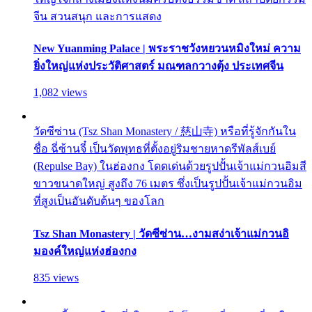
จีน สวนสนุก และการแสดง
New Yuanming Palace | พระราชวังหยวนหมิงใหม่ ความ
ยิ่งใหญ่แห่งประวัติศาสตร์ มณฑลกวางตุ้ง ประเทศจีน
1,082 views
วัดซีซ่าน (Tsz Shan Monastery / 慈山寺) หรือที่รู้จักกันใน
ชื่อ ฉี่ซ้านจี๋ เป็นวัดพุทธที่ตั้งอยู่ริมชายหาดรีพัลส์เบย์
(Repulse Bay) ในฮ่องกง โดดเด่นด้วยรูปปั้นเจ้าแม่กวนอิมสี
ขาวขนาดใหญ่ สูงถึง 76 เมตร ซึ่งเป็นรูปปั้นเจ้าแม่กวนอิม
ที่สูงเป็นอันดับต้นๆ ของโลก
Tsz Shan Monastery | วัดซีซ่าน…งามสง่าเจ้าแม่กวนอิ
มองค์ใหญ่แห่งฮ่องกง
835 views