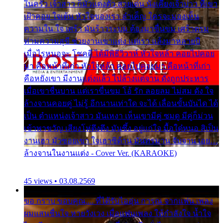
ในครัว เจ้าสาว ก็มัวแต่งตัว สวยเด่น นั่งเคียงเจ้าบ่าว ที่เขา
เฝ้าคอย ใจเต้น หัวใจของเรา ลำเค็ญ ใครจะมองเห็น
ความใน ใจ เศร้า มันร้าวระบม ต้องมาขื่นขม เศร้าตรม
ท่ามความสุขี ช่วยงานเขาแต่ง แต่เรา แล้งมาหลายปี
เมื่อไรหนอจะ โชคดี ได้มีพิธีวิวาห์ หัวใจหล้า คอยไปคอย
มา คือหน้าที่เก่า หัวใจหล้า คอยไปคอยมา คือหน้าที่เก่า
คือหยังเขา มีงานแต่งแล้ว ไปล้างแต่จาน ดั่งถูกประหาร
เมื่อเขาชื่นบาน แต่เราขื่นขม โอ้ รัก ลอยลม ไม่สม ดัง ใจ
ล้างจานคอยคู่ ไม่รู้ อีกนานเท่าใด จะได้ เลื่อนขั้นบันได ได้
เป็น ตำแหน่งเจ้าสาว มันเหงา เห็นเขามีคู่ ซมดู มีคู่ก็ม่วน
เข้าพาขวัญ เสียงโห่ตึงตึง มันซึ้ง อยู่แก่ใจ มื้อใด๋หนอ สิเป็น
งานเฮา มัวซอยเขา ใจเฮาซิด้าน มันทรมาน จับจาน เอย…
ล้างจานในงานแต่ง - Cover Ver. (KARAOKE)
45 views • 03.08.2569
ขอ กราบ ขอบคุณ.... ที่ได้รับไออุ่น การุณ จากแฟน เพลง
ผมแสนชื่นใจ หายวังเวง เมื่อแฟนเพลง ให้กำลังใจ น้ำใจ