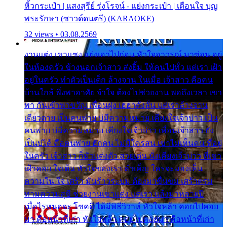
หิ้วกระเป๋า | แสงสุรีย์ รุ่งโรจน์ - แย่งกระเป๋า | เตือนใจ บุญ
พระรักษา (ซาวด์ดนตรี) (KARAOKE)
32 views • 03.08.2569
งานแต่ง เขาแซง แย่งเอาไปก่อน หัวใจอาวรณ์ มาซ่อน อยู่
ในห้องครัว ข้างนอกเจ้าสาว ส่งยิ้ม ให้คนไปทั่ว แต่เรา เฝ้า
อยู่ในครัว ทำตัวเป็นเด็ก ล้างจาน ในเมื่อ เจ้าสาว คือคน
บ้านใกล้ พึ่งพาอาศัย จำใจ ต้องไปช่วยงาน พอถึงเวลา เขา
พา กันเข้าพาขวัญ เพื่อนฝูง เฮฮาดังลั่น แต่เราล้างจาน
เดียวดาย เป็นคนพ่าย บ่มีความหมาย เคียงใจเจ้าบ่าว เป็น
คนพ่าย บ่มีความหมาย เคียงใจเจ้าบ่าว เพื่อนเจ้าสาว ยัง
เป็นบ่ได้ คือคนพ่าย ฮักคน ไม่มีใครสน เขาไม่เห็นคน ที่อยู่
ในครัว เจ้าสาว ก็มัวแต่งตัว สวยเด่น นั่งเคียงเจ้าบ่าว ที่เขา
เฝ้าคอย ใจเต้น หัวใจของเรา ลำเค็ญ ใครจะมองเห็น
ความใน ใจ เศร้า มันร้าวระบม ต้องมาขื่นขม เศร้าตรม
ท่ามความสุขี ช่วยงานเขาแต่ง แต่เรา แล้งมาหลายปี
เมื่อไรหนอจะ โชคดี ได้มีพิธีวิวาห์ หัวใจหล้า คอยไปคอย
มา คือหน้าที่เก่า หัวใจหล้า คอยไปคอยมา คือหน้าที่เก่า