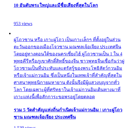
10 อันดับพระใหญ่และมีชื่อเสียงที่สุดในโลก
953 views
ผู่โถวซาน หรือ เกาะผู่โถว เป็นเกาะเล็กๆ ที่ตั้งอยู่ในส่วน
ตะวันออกของเมืองโจวซาน มณฑลเจ้อเจียง ประเทศจีน
โดยอยู่ทางตอนใต้ของนครเซี่ยงไฮ้ ผู่โถวซานเป็น 1 ใน 4
พุทธคีรีหรือภูเขาศักดิ์สิทธิ์ของจีน ชาวพุทธจีนเชื่อกันว่าผู่
โถวซานเป็นที่ประทับและตรัสรู้ของพระโพธิสัตว์กวนอิม
หรือเจ้าแม่กวนอิม ซึ่งเป็นหนึ่งในเทพเจ้าที่สำคัญที่สุดใน
ศาสนาพุทธนิกายมหายาน ดังนั้นจึงมีผู้แสวงบุญจากทั่ว
โลก โดยเฉพาะผู้ที่ศรัทธาในเจ้าแม่กวนอิมเดินทางมาที่
เกาะแห่งนี้เพื่อสักการะขอพรอยู่โดยตลอด
รวม 5 วัดสำคัญแห่งถิ่นกำเนิดเจ้าแม่กวนอิม | เกาะผู่โถว
ซาน มณฑลเจ้อเจียง ประเทศจีน
1,539 views