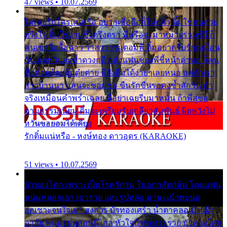
47 views • 10.07.2569
ไม่เคยรักใครแน่หรือ อยากเชื่อถือก็ไม่กล้า ติ๋มใช่คนสวย
ตรึงใจ ติ๋มใช่งามซึ้งตรึงตรา พี่หรือจะมาหมายร่วมชีวี ก็
คนเขาลืออื้อฉาว ว่าสาวๆรุมตอมพี่ ติ๋มอยากรับรักเหมือน
กัน แต่หวั่นจะช้ำดวงฤดี กลัวแฟนของพี่ชี้หน้าด่าทอ ก็คน
ชื่อต๋อยต้อยตุ้มตุ๋ยต่าย พี่ยังลืมได้ง่ายๆเลยหนอ แค่ตัวเรา
สาวบ้านนา แสนจะซอมซ่อ ขืนรักขืนรอคงช้ำสักวัน ถ้า
จริงเหมือนคำพร่ำเฉลย พี่อย่าเฉยรีบมาหมั้น ถ้าพี่สู่ขอ
ตามธรรมเนียม ติ๋มจะเตรียมรับเกลียวสัมพันธ์ ผิดหวังไม่
หวั่นขอยอมได้เคียง
รักติ๋มแน่หรือ - หงษ์ทอง ดาวอุดร (KARAOKE)
51 views • 10.07.2569
บัวทองโศก เพราะเป็นโรครักรุม ในอกกลัดกลุ้ม โดนแฟน
หนุ่มหลอกเอา เขารวย และรูปหล่อ มาพะเน้าพะนอ
ออเซาะจนใจเบา สงสาร บัวทองเศร้า น้ำตาคลอเบ้า เฝ้า
อาลัย หนุ่มรูปหล่อหนีไกล หัวใจบัวทองระรวย บัวทองโศก