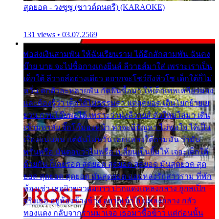
สุดยอด - วงซูซู (ซาวด์ดนตรี) (KARAOKE)
131 views • 03.07.2569
พ่อส่งเงินสามพัน ให้ฉันเรียนราม ได้อีกสักสามพัน ฉันคง
บ๊าย บาย จะไปซื้อกางเกงยีนส์ ลีวายส์มาใส่ เพราะเราเป็น
เด็กใต้ ลีวายส์อย่างเดียว อยากจะโชว์ถึงหิวโซ เด็กใต้ก็ไม่
หวั่น ตกตัวละหลายพัน กัดฟันซื้อมา ให้เด็กเทพเหลียวมอง
และต้องรู้ว่า เด็กใต้ไม่ธรรมดา แต่สุดยอด เดินโยกย้ายเย
ยวน กวนโอ๊ยพอได้ เพราะว่านุ่งลีวายส์ ตัวใหม่ใส่มา เดิน
เข้ามหาลัย จิ๊กโก๊มองหน้า ท่าจะมีปัญหา ไม่พอใจ ได้เป็น
เรื่องแน่นอน แต่ฉันไม่หวั่น เลยแหลงใต้ถามมัน ว่ามัน
พรั่นพรือ มันตอบว่าไม่พรื่อ เปลี่ยนเป็นยิ้มให้ เจอะเด็กใต้
ด้วยกัน ก็เลยรอด สุดยอด สุดยอด สุดยอด มันสุดยอด สุด
ยอด สุดยอด สุดยอด มันสุดยอด แอบหลงรักสาวราม ที่พัก
ห้องเช่า เธอผิวขาวผมยาว ปากแดงแหลงกลาง ถูกสเป็ก
จริงเธอ อยู่ห้องข้างข้าง อยากเข้าไปแหลงกลาง กลัว
ทองแดง กลับจากรามมาเจอ เธอมาซื้อข้าว แต่ก่อนนั้น