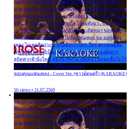
ไมตรี จากแฟนเพลง ทุกทุกที่ ปราณีหลั่งไหล ผมขอฝาก
นาม ยอดรักเอาไว้ โปรดเป็นแรงใจ อย่างนี้เรื่อยไป ขอ อยู่
คู่แฟนเพลง ไม่เคยคิดว่าเก่ง หรือดังกว่าใคร..ใคร พระคุณ
ผู้ฟัง เท่านั้นยิ่งใหญ่ ที่เป็นแรงใจ ให้ผมดังมา.. ขอ องค์เท
วา สถิตฟากฟ้ายิ่งใหญ่ คุ้มภัยให้ท่าน เถิดหนา ขอจงเชื่อ
ใจ ไว้เถิดว่า ตราบชั่วชีวา ไม่ลืมแฟนเพลง ขอ อยู่คู่แฟน
เพลง ไม่เคยคิดว่าเก่ง หรือดังกว่าใคร..ใคร พระคุณผู้ฟัง
เท่านั้นยิ่งใหญ่ ที่เป็นแรงใจ ให้ผมดังมา.. ขอ องค์เทวา
สถิตฟากฟ้ายิ่งใหญ่ คุ้มภัยให้ท่าน เถิดหนา ขอจงเชื่อใจ ไว้
เถิดว่า ตราบชั่วชีวา ไม่ลืมแฟนเพลง
ขอบคุณแฟนเพลง - Cover Ver. (ซาวด์ดนตรี) (KARAOKE)
50 views • 31.07.2569
ขอ กราบ ขอบคุณ.... ที่ได้รับไออุ่น การุณ จากแฟน เพลง
ผมแสนชื่นใจ หายวังเวง เมื่อแฟนเพลง ให้กำลังใจ น้ำใจ
ไมตรี จากแฟนเพลง ทุกทุกที่ ปราณีหลั่งไหล ผมขอฝาก
นาม ยอดรักเอาไว้ โปรดเป็นแรงใจ อย่างนี้เรื่อยไป ขอ อยู่