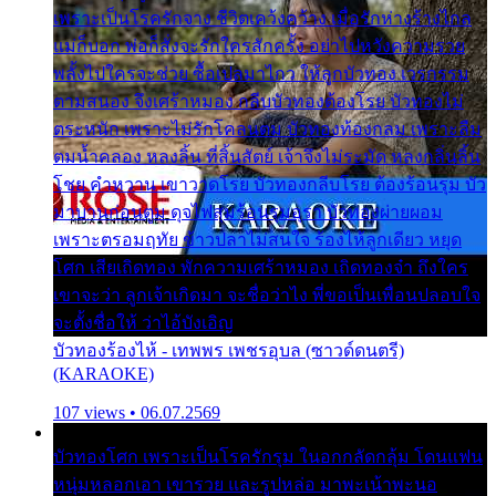
เพราะเป็นโรครักจาง ชีวิตเคว้งคว้าง เมื่อรักห่างร้างไกล
แม่ก็บอก พ่อก็สั่งจะรักใครสักครั้ง อย่าไปหวังความรวย
พลั้งไปใครจะช่วย ซื้อเปลมาไกว ให้ลูกบัวทอง เวรกรรม
ตามสนอง จึงเศร้าหมอง กลีบบัวทองต้องโรย บัวทองไม่
ตระหนัก เพราะไม่รักโคลนตม บัวทองท้องกลม เพราะลืม
ตมน้ำคลอง หลงลิ้น ที่สิ้นสัตย์ เจ้าจึงไม่ระมัด หลงกลิ่นลิ้น
โชย คำหวาน เขาวาดโรย บัวทองกลีบโรย ต้องร้อนรุม บัว
มาบานก่อนตูม ดุจไฟสุมร้อนรุมอุรา บัวทองผ่ายผอม
เพราะตรอมฤทัย ข้าวปลาไม่สนใจ ร้องไห้ลูกเดียว หยุด
โศก เสียเถิดทอง พักความเศร้าหมอง เถิดทองจ๋า ถึงใคร
เขาจะว่า ลูกเจ้าเกิดมา จะชื่อว่าไง พี่ขอเป็นเพื่อนปลอบใจ
จะตั้งชื่อให้ ว่าไอ้บังเอิญ
บัวทองร้องไห้ - เทพพร เพชรอุบล (ซาวด์ดนตรี)
(KARAOKE)
107 views • 06.07.2569
บัวทองโศก เพราะเป็นโรครักรุม ในอกกลัดกลุ้ม โดนแฟน
หนุ่มหลอกเอา เขารวย และรูปหล่อ มาพะเน้าพะนอ