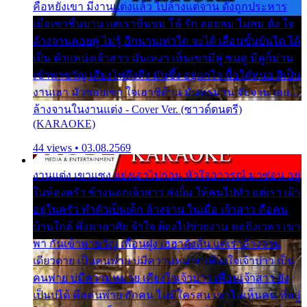
คือหยังเขา มีงานแต่งแล้ว ไปล้างแต่จาน ดั่งถูกประหาร
เมื่อเขาชื่นบาน แต่เราขื่นขม โอ้ รัก ลอยลม ไม่สม ดัง ใจ
ล้างจานคอยคู่ ไม่รู้ อีกนานเท่าใด จะได้ เลื่อนขั้นบันได ได้
เป็น ตำแหน่งเจ้าสาว มันเหงา เห็นเขามีคู่ ซมดู มีคู่ก็ม่วน
เข้าพาขวัญ เสียงโห่ตึงตึง มันซึ้ง อยู่แก่ใจ มื้อใด๋หนอ สิเป็น
งานเฮา มัวซอยเขา ใจเฮาซิด้าน มันทรมาน จับจาน เอย…
ล้างจานในงานแต่ง - Cover Ver. (ซาวด์ดนตรี)
(KARAOKE)
44 views • 03.08.2569
งานแต่ง เขาแซง แย่งเอาไปก่อน หัวใจอาวรณ์ มาซ่อน อยู่
ในห้องครัว ข้างนอกเจ้าสาว ส่งยิ้ม ให้คนไปทั่ว แต่เรา เฝ้า
อยู่ในครัว ทำตัวเป็นเด็ก ล้างจาน ในเมื่อ เจ้าสาว คือคน
บ้านใกล้ พึ่งพาอาศัย จำใจ ต้องไปช่วยงาน พอถึงเวลา เขา
พา กันเข้าพาขวัญ เพื่อนฝูง เฮฮาดังลั่น แต่เราล้างจาน
เดียวดาย เป็นคนพ่าย บ่มีความหมาย เคียงใจเจ้าบ่าว เป็น
คนพ่าย บ่มีความหมาย เคียงใจเจ้าบ่าว เพื่อนเจ้าสาว ยัง
เป็นบ่ได้ คือคนพ่าย ฮักคน ไม่มีใครสน เขาไม่เห็นคน ที่อยู่