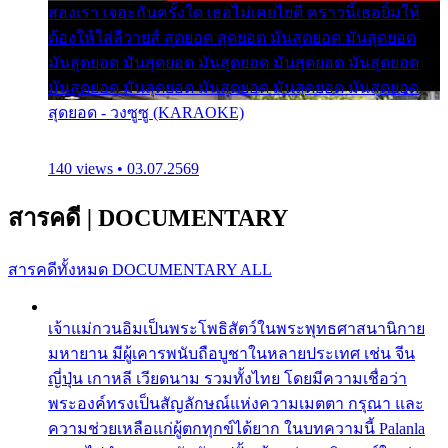
สองเรา เจอะกันครั้งใด เธอไม่เคยไยดี คราวนี้เธอยิ้มให้
ต้องให้ใส่ลีวายส์ สุดยอด สุดยอด มันสุดยอด มันสุดยอด
มันสุดยอด มันสุดยอด มันสุดยอด มันสุดยอด มันสุดยอด
มันสุดยอด มันสุดยอด มันสุดยอด มันสุดยอด มันสุดยอด
สุดยอด - วงซูซู (KARAOKE)
140 views • 03.07.2569
สารคดี
|
DOCUMENTARY
สารคดีทั้งหมด
DOCUMENTARY ALL
เจ้าแม่กวนอิมเป็นพระโพธิสัตว์ในพระพุทธศาสนานิกาย
มหายาน มีผู้เคารพนับถือบูชาในหลายประเทศ เช่น จีน
ญี่ปุ่น เกาหลี เวียดนาม รวมทั้งไทย โดยมีความเชื่อว่า
พระองค์ทรงเป็นสัญลักษณ์แห่งความเมตตา กรุณา และ
ความช่วยเหลือแก่ผู้ตกทุกข์ได้ยาก ในบทความนี้ Palanla