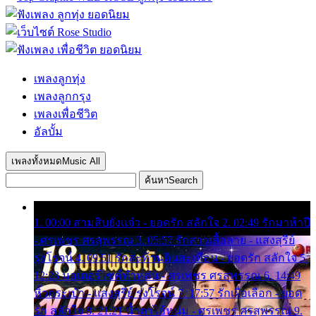
เพลงลูกทุ่ง
เพลงลูกกรุง
เพลงเพื่อชีวิต
อัลบั้ม
เพลงทั้งหมด
Music All
ค้นหา
Search
1. 00:00 สามสิบยังแจ๋ว - ยอดรัก สลักใจ 2. 02:49 รักมาห้าปี
- ศรเพชร ศรสุพรรณ 3. 05:57 รักสาวเสื้อลาย - แสงสุรีย์
รุ่งโรจน์ 4. 09:51 รักสะท้านดินสะเทือน - ยอดรัก สลักใจ 5.
12:23 มอเตอร์ไซค์ทำหล่น - ศรเพชร ศรสุพรรณ 6. 14:49
หิ้วกระเป๋า - แสงสุรีย์ รุ่งโรจน์ 7. 17:57 รักเผื่อเลือก - ยอด
รัก สลักใจ 8. 21:21 น้ำตาไอ้หนุ่ม - ศรเพชร ศรสุพรรณ 9.