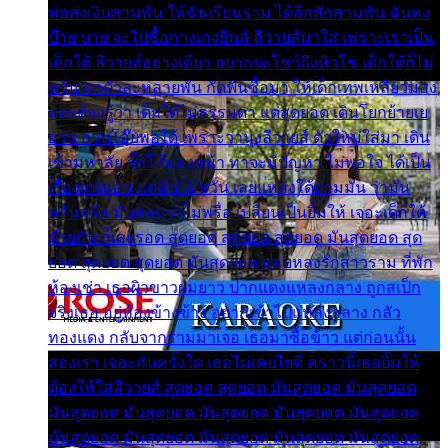
พ่อส่งเงินสามพัน ให้ฉันเรียนราม ได้อีกสักสามพัน ฉันคง
บ๊าย บาย จะไปซื้อกางเกงยีนส์ ลีวายส์มาใส่ เพราะเราเป็น
เด็กใต้ ลีวายส์อย่างเดียว อยากจะโชว์ถึงหิวโซ เด็กใต้ก็ไม่
หวั่น ตกตัวละหลายพัน กัดฟันซื้อมา ให้เด็กเทพเหลียวมอง
และต้องรู้ว่า เด็กใต้ไม่ธรรมดา แต่สุดยอด เดินโยกย้ายเย
ยวน กวนโอ๊ยพอได้ เพราะว่านุ่งลีวายส์ ตัวใหม่ใส่มา เดิน
เข้ามหาลัย จิ๊กโก๊มองหน้า ท่าจะมีปัญหา ไม่พอใจ ได้เป็น
เรื่องแน่นอน แต่ฉันไม่หวั่น เลยแหลงใต้ถามมัน ว่ามัน
พรั่นพรือ มันตอบว่าไม่พรื่อ เปลี่ยนเป็นยิ้มให้ เจอะเด็กใต้
ด้วยกัน ก็เลยรอด สุดยอด สุดยอด สุดยอด มันสุดยอด สุด
ยอด สุดยอด สุดยอด มันสุดยอด แอบหลงรักสาวราม ที่พัก
ห้องเช่า เธอผิวขาวผมยาว ปากแดงแหลงกลาง ถูกสเป็ก
จริงเธอ อยู่ห้องข้างข้าง อยากเข้าไปแหลงกลาง กลัว
ทองแดง กลับจากรามมาเจอ เธอมาซื้อข้าว แต่ก่อนนั้น
สองเรา เจอะกันครั้งใด เธอไม่เคยไยดี คราวนี้เธอยิ้มให้
ต้องให้ใส่ลีวายส์ สุดยอด สุดยอด มันสุดยอด มันสุดยอด
มันสุดยอด มันสุดยอด มันสุดยอด มันสุดยอด มันสุดยอด
มันสุดยอด มันสุดยอด มันสุดยอด มันสุดยอด มันสุดยอด