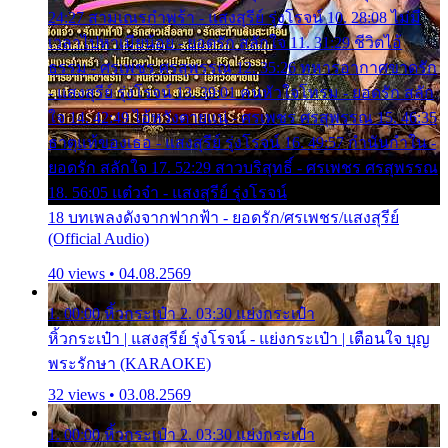
24:27 สามเณรกำพร้า - แสงสุรีย์ รุ่งโรจน์ 10. 28:08 ไม่มี
เวลาไปหาเมียน้อย - ยอดรัก สลักใจ 11. 31:29 ชีวิตไอ้
ธรรม - ศรเพชร ศรสุพรรณ 12. 35:26 ทหารอากาศขาดรัก
- แสงสุรีย์ รุ่งโรจน์ 13. 39:01 คนหัวใจโทรม - ยอดรัก สลัก
ใจ 14. 42:49 ไอ้หวังตายแน่ - ศรเพชร ศรสุพรรณ 15. 46:35
ธาตุแท้ของเธอ - แสงสุรีย์ รุ่งโรจน์ 16. 49:57 กำนันกำใน -
ยอดรัก สลักใจ 17. 52:29 สาวบริสุทธิ์ - ศรเพชร ศรสุพรรณ
18. 56:05 แต๋วจ๋า - แสงสุรีย์ รุ่งโรจน์
18 บทเพลงดังจากฟากฟ้า - ยอดรัก/ศรเพชร/แสงสุรีย์
(Official Audio)
40 views • 04.08.2569
1. 00:00 หิ้วกระเป๋า 2. 03:30 แย่งกระเป๋า
หิ้วกระเป๋า | แสงสุรีย์ รุ่งโรจน์ - แย่งกระเป๋า | เตือนใจ บุญ
พระรักษา (KARAOKE)
32 views • 03.08.2569
1. 00:00 หิ้วกระเป๋า 2. 03:30 แย่งกระเป๋า