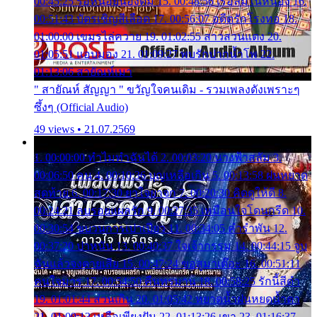
00:45:25 รอหน่อยน้องติ๋ม 15. 00:48:56 เรือล่มในหนอง 16.
00:51:43 บัตรเชิญสีเลือด 17. 00:56:07 อดีตรักโรงทอ 18.
01:00:00 เขมรไล่ควาย 19. 01:02:55 สาวสวนแตง 20.
01:05:51 แอบมอง 21. 01:09:27 พบรักปากน้ำโพ 22.
01:13:06 สายัณห์เมา
" สายัณห์ สัญญา " ขวัญใจคนเดิม - รวมเพลงดังเพราะๆ
ซึ้งๆ (Official Audio)
49 views • 21.07.2569
1. 00:00:00 ทำไมทำฉันได้ 2. 00:03:20 นางฟ้าสลัม 3.
00:06:50 คน 4. 00:10:36 บุญเหลือเกิน 5. 00:13:58 ฝนหยาด
สุดท้าย 6. 00:17:30 ยาใจยาจก 7. 00:20:30 คิดดูให้ดี 8.
00:24:21 ลบรอยแผลรัก 9. 00:27:35 เหมือนใจโดนกรีด 10.
00:30:54 ขบวนการเปาเปียว 11. 00:34:05 คำรำพัน 12.
00:37:20 ปาหนัน 13. 00:40:37 ใจเจ้ากรรม 14. 00:44:15 จูบ
ฉันแล้วจงตายเสีย 15. 00:47:24 ขอสูมาเต๊อะ 16. 00:51:11
คนใจมาร 17. 00:54:50 คืนทรมาน 18. 00:58:25 รักนี้สีดำ
19. 01:01:44 ส่วนเกิน 20. 01:05:42 หยาดน้ำฝนหยดน้ำตา
21. 01:09:13 เหลือเพียงฝัน 22. 01:13:26 เขา 23. 01:16:37