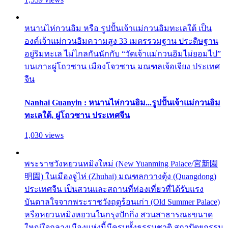
หนานไห่กวนอิม หรือ รูปปั้นเจ้าแม่กวนอิมทะเลใต้ เป็น
องค์เจ้าแม่กวนอิมความสูง 33 เมตรรวมฐาน ประดิษฐาน
อยู่ริมทะเล ไม่ไกลกันนักกับ “วัดเจ้าแม่กวนอิมไม่ยอมไป”
บนเกาะผู่โถวซาน เมืองโจวซาน มณฑลเจ้อเจียง ประเทศ
จีน
Nanhai Guanyin : หนานไห่กวนอิม...รูปปั้นเจ้าแม่กวนอิม
ทะเลใต้, ผู่โถวซาน ประเทศจีน
1,030 views
พระราชวังหยวนหมิงใหม่ (New Yuanming Palace/宮新園
明園) ในเมืองจูไห่ (Zhuhai) มณฑลกวางตุ้ง (Quangdong)
ประเทศจีน เป็นสวนและสถานที่ท่องเที่ยวที่ได้รับแรง
บันดาลใจจากพระราชวังฤดูร้อนเก่า (Old Summer Palace)
หรือหยวนหมิงหยวนในกรุงปักกิ่ง สวนสาธารณะขนาด
ใหญ่ใจกลางเมืองแห่งนี้มีครบทั้งธรรมชาติ สถาปัตยกรรม