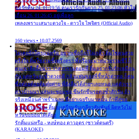
ขอรักคืน 24. 01:19:56 คนเรารักกันยาก 25. 01:23:06 หัวใจ
เถื่อน 26. 01:26:45 อยู่เพื่อลูก
เพลงเพราะเสนาะดวงใจ - ดาวใจ ไพจิตร (Official Audio)
160 views • 10.07.2569
ไม่เคยรักใครแน่หรือ อยากเชื่อถือก็ไม่กล้า ติ๋มใช่คนสวย
ตรึงใจ ติ๋มใช่งามซึ้งตรึงตรา พี่หรือจะมาหมายร่วมชีวี ก็
คนเขาลืออื้อฉาว ว่าสาวๆรุมตอมพี่ ติ๋มอยากรับรักเหมือน
กัน แต่หวั่นจะช้ำดวงฤดี กลัวแฟนของพี่ชี้หน้าด่าทอ ก็คน
ชื่อต๋อยต้อยตุ้มตุ๋ยต่าย พี่ยังลืมได้ง่ายๆเลยหนอ แค่ตัวเรา
สาวบ้านนา แสนจะซอมซ่อ ขืนรักขืนรอคงช้ำสักวัน ถ้า
จริงเหมือนคำพร่ำเฉลย พี่อย่าเฉยรีบมาหมั้น ถ้าพี่สู่ขอ
ตามธรรมเนียม ติ๋มจะเตรียมรับเกลียวสัมพันธ์ ผิดหวังไม่
หวั่นขอยอมได้เคียง
รักติ๋มแน่หรือ - หงษ์ทอง ดาวอุดร (ซาวด์ดนตรี)
(KARAOKE)