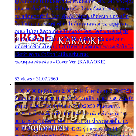
คู่แฟนเพลง ไม่เคยคิดว่าเก่ง หรือดังกว่าใคร..ใคร พระคุณ
ผู้ฟัง เท่านั้นยิ่งใหญ่ ที่เป็นแรงใจ ให้ผมดังมา.. ขอ องค์เท
วา สถิตฟากฟ้ายิ่งใหญ่ คุ้มภัยให้ท่าน เถิดหนา ขอจงเชื่อ
ใจ ไว้เถิดว่า ตราบชั่วชีวา ไม่ลืมแฟนเพลง ขอ อยู่คู่แฟน
เพลง ไม่เคยคิดว่าเก่ง หรือดังกว่าใคร..ใคร พระคุณผู้ฟัง
เท่านั้นยิ่งใหญ่ ที่เป็นแรงใจ ให้ผมดังมา.. ขอ องค์เทวา
สถิตฟากฟ้ายิ่งใหญ่ คุ้มภัยให้ท่าน เถิดหนา ขอจงเชื่อใจ ไว้
เถิดว่า ตราบชั่วชีวา ไม่ลืมแฟนเพลง
ขอบคุณแฟนเพลง - Cover Ver. (KARAOKE)
53 views • 31.07.2569
1. 00:00:00 ยินดีรับเดน 2. 00:03:44 น้ำตาอีสาน 3. 00:07:51
กิ่งทองใบหยก 4. 00:10:35 น้ำนิ่งไหลลึก 5. 00:13:49 ลานรัก
ลานเท 6. 00:17:06 จำใจจาก 7. 00:20:53 คืนฝนตก 8.
00:25:16 น้ำลงเดือนยี่ 9. 00:28:47 โสนน้อยเรือนงาม 10.
00:32:29 ตอไม้ที่ตายแล้ว 11. 00:35:41 น้ำกรดแช่เย็น 12.
00:39:08 อยากฟังซ้ำ 13. 00:42:32 รู้ว่าเขาหลอก 14.