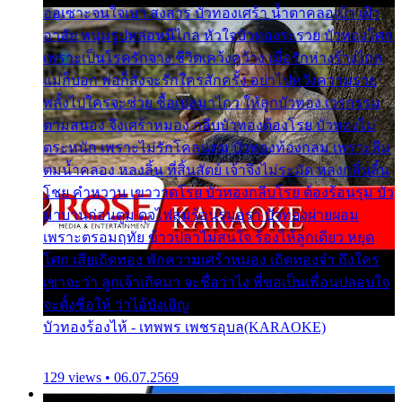
ออเซาะจนใจเบา สงสาร บัวทองเศร้า น้ำตาคลอเบ้า เฝ้า
อาลัย หนุ่มรูปหล่อหนีไกล หัวใจบัวทองระรวย บัวทองโศก
เพราะเป็นโรครักจาง ชีวิตเคว้งคว้าง เมื่อรักห่างร้างไกล
แม่ก็บอก พ่อก็สั่งจะรักใครสักครั้ง อย่าไปหวังความรวย
พลั้งไปใครจะช่วย ซื้อเปลมาไกว ให้ลูกบัวทอง เวรกรรม
ตามสนอง จึงเศร้าหมอง กลีบบัวทองต้องโรย บัวทองไม่
ตระหนัก เพราะไม่รักโคลนตม บัวทองท้องกลม เพราะลืม
ตมน้ำคลอง หลงลิ้น ที่สิ้นสัตย์ เจ้าจึงไม่ระมัด หลงกลิ่นลิ้น
โชย คำหวาน เขาวาดโรย บัวทองกลีบโรย ต้องร้อนรุม บัว
มาบานก่อนตูม ดุจไฟสุมร้อนรุมอุรา บัวทองผ่ายผอม
เพราะตรอมฤทัย ข้าวปลาไม่สนใจ ร้องไห้ลูกเดียว หยุด
โศก เสียเถิดทอง พักความเศร้าหมอง เถิดทองจ๋า ถึงใคร
เขาจะว่า ลูกเจ้าเกิดมา จะชื่อว่าไง พี่ขอเป็นเพื่อนปลอบใจ
จะตั้งชื่อให้ ว่าไอ้บังเอิญ
บัวทองร้องไห้ - เทพพร เพชรอุบล(KARAOKE)
129 views • 06.07.2569