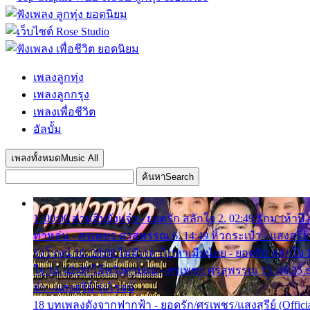
เพลงลูกทุ่ง
เพลงลูกกรุง
เพลงเพื่อชีวิต
อัลบั้ม
เพลงทั้งหมด
Music All
ค้นหา
Search
1. 00:00 สามสิบยังแจ๋ว - ยอดรัก สลักใจ 2. 02:49 รักมาห้าปี
ทำหล่น - ศรเพชร ศรสุพรรณ 6. 14:49 หิ้วกระเป๋า - แสงสุรีย์ 
รุ่งโรจน์ 10. 28:08 ไม่มีเวลาไปหาเมียน้อย - ยอดรัก สลักใ
ใจ 14. 42:49 ไอ้หวังตายแน่ - ศรเพชร ศรสุพรรณ 15. 46:35 ธา
จ๋า - แสงสุรีย์ รุ่งโรจน์
18 บทเพลงดังจากฟากฟ้า - ยอดรัก/ศรเพชร/แสงสุรีย์ (Officia