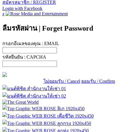
สมัครสมาชิก / REGISTER
Login with Facebook
x
ลืมรหัสผ่าน
|
Forget Password
กรอกอีเมลของคุณ :
EMAIL
รหัสยืนยัน :
CAPCHA
ไม่ยอมรับ / Cancel
ยอมรับ / Confirm