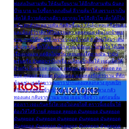
พ่อส่งเงินสามพัน ให้ฉันเรียนราม ได้อีกสักสามพัน ฉันคง
บ๊าย บาย จะไปซื้อกางเกงยีนส์ ลีวายส์มาใส่ เพราะเราเป็น
เด็กใต้ ลีวายส์อย่างเดียว อยากจะโชว์ถึงหิวโซ เด็กใต้ก็ไม่
หวั่น ตกตัวละหลายพัน กัดฟันซื้อมา ให้เด็กเทพเหลียวมอง
และต้องรู้ว่า เด็กใต้ไม่ธรรมดา แต่สุดยอด เดินโยกย้ายเย
ยวน กวนโอ๊ยพอได้ เพราะว่านุ่งลีวายส์ ตัวใหม่ใส่มา เดิน
เข้ามหาลัย จิ๊กโก๊มองหน้า ท่าจะมีปัญหา ไม่พอใจ ได้เป็น
เรื่องแน่นอน แต่ฉันไม่หวั่น เลยแหลงใต้ถามมัน ว่ามัน
พรั่นพรือ มันตอบว่าไม่พรื่อ เปลี่ยนเป็นยิ้มให้ เจอะเด็กใต้
ด้วยกัน ก็เลยรอด สุดยอด สุดยอด สุดยอด มันสุดยอด สุด
ยอด สุดยอด สุดยอด มันสุดยอด แอบหลงรักสาวราม ที่พัก
ห้องเช่า เธอผิวขาวผมยาว ปากแดงแหลงกลาง ถูกสเป็ก
จริงเธอ อยู่ห้องข้างข้าง อยากเข้าไปแหลงกลาง กลัว
ทองแดง กลับจากรามมาเจอ เธอมาซื้อข้าว แต่ก่อนนั้น
สองเรา เจอะกันครั้งใด เธอไม่เคยไยดี คราวนี้เธอยิ้มให้
ต้องให้ใส่ลีวายส์ สุดยอด สุดยอด มันสุดยอด มันสุดยอด
มันสุดยอด มันสุดยอด มันสุดยอด มันสุดยอด มันสุดยอด
มันสุดยอด มันสุดยอด มันสุดยอด มันสุดยอด มันสุดยอด