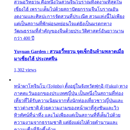
สวนอวี้หยวน คือหนึ่งในสวนจีนโบราณที่งดงามที่สุดใน
เซี่ยงไฮ้ เพราะเต็มไปด้วยสถาปัตยกรรมจีนโบราณอัน
งดงามและศิลปะการจัดสวนที่ประณีต สวนแห่งนี้ไม่เพียง
แต่เป็นสถานที่พักผ่อนหย่อนใจแต่ยังเป็นมรดกทาง
วัฒนธรรมที่สำคัญของจีนด้วยประวัติศาสตร์อันยาวนาน
กว่า 400 ปี
Yuyuan Garden : สวนอวี้หยวน จุดเช็กอินห้ามพลาดเมื่อ
มาเซี่ยงไฮ้ ประเทศจีน
1,302 views
หน้าผาโทจินโบ (Tojinbo) ตั้งอยู่ในจังหวัดฟุกุอิ (Fukui) ทาง
ภาคตะวันออกของประเทศญี่ปุ่น เป็นหนึ่งในสถานที่ท่อง
เที่ยวที่ได้รับความนิยมจากทั้งนักท่องเที่ยวชาวญี่ปุ่นและ
ชาวต่างชาติ ด้วยความงามของหน้าผาที่สูงชันและวิว
ทิวทัศน์ที่น่าทึ่ง และไม่เพียงแต่เป็นสถานที่ที่เต็มไปด้วย
ความงามจากธรรมชาติ แต่ยังแฝงไปด้วยตำนานและ
ความเชื่อที่ลึกซึ้งด้วย