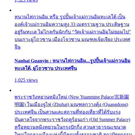
หนานไห่กวนอิม หรือ รูปปั้นเจ้าแม่กวนอิมทะเลใต้ เป็น
องค์เจ้าแม่กวนอิมความสูง 33 เมตรรวมฐาน ประดิษฐาน
อยู่ริมทะเล ไม่ไกลกันนักกับ “วัดเจ้าแม่กวนอิมไม่ยอมไป”
บนเกาะผู่โถวซาน เมืองโจวซาน มณฑลเจ้อเจียง ประเทศ
จีน
Nanhai Guanyin : หนานไห่กวนอิม...รูปปั้นเจ้าแม่กวนอิม
ทะเลใต้, ผู่โถวซาน ประเทศจีน
1,025 views
พระราชวังหยวนหมิงใหม่ (New Yuanming Palace/宮新園
明園) ในเมืองจูไห่ (Zhuhai) มณฑลกวางตุ้ง (Quangdong)
ประเทศจีน เป็นสวนและสถานที่ท่องเที่ยวที่ได้รับแรง
บันดาลใจจากพระราชวังฤดูร้อนเก่า (Old Summer Palace)
หรือหยวนหมิงหยวนในกรุงปักกิ่ง สวนสาธารณะขนาด
ใหญ่ใจกลางเมืองแห่งนี้มีครบทั้งธรรมชาติ สถาปัตยกรรม