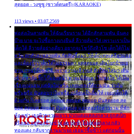
สุดยอด - วงซูซู (ซาวด์ดนตรี) (KARAOKE)
113 views • 03.07.2569
พ่อส่งเงินสามพัน ให้ฉันเรียนราม ได้อีกสักสามพัน ฉันคง
บ๊าย บาย จะไปซื้อกางเกงยีนส์ ลีวายส์มาใส่ เพราะเราเป็น
เด็กใต้ ลีวายส์อย่างเดียว อยากจะโชว์ถึงหิวโซ เด็กใต้ก็ไม่
หวั่น ตกตัวละหลายพัน กัดฟันซื้อมา ให้เด็กเทพเหลียวมอง
และต้องรู้ว่า เด็กใต้ไม่ธรรมดา แต่สุดยอด เดินโยกย้ายเย
ยวน กวนโอ๊ยพอได้ เพราะว่านุ่งลีวายส์ ตัวใหม่ใส่มา เดิน
เข้ามหาลัย จิ๊กโก๊มองหน้า ท่าจะมีปัญหา ไม่พอใจ ได้เป็น
เรื่องแน่นอน แต่ฉันไม่หวั่น เลยแหลงใต้ถามมัน ว่ามัน
พรั่นพรือ มันตอบว่าไม่พรื่อ เปลี่ยนเป็นยิ้มให้ เจอะเด็กใต้
ด้วยกัน ก็เลยรอด สุดยอด สุดยอด สุดยอด มันสุดยอด สุด
ยอด สุดยอด สุดยอด มันสุดยอด แอบหลงรักสาวราม ที่พัก
ห้องเช่า เธอผิวขาวผมยาว ปากแดงแหลงกลาง ถูกสเป็ก
จริงเธอ อยู่ห้องข้างข้าง อยากเข้าไปแหลงกลาง กลัว
ทองแดง กลับจากรามมาเจอ เธอมาซื้อข้าว แต่ก่อนนั้น