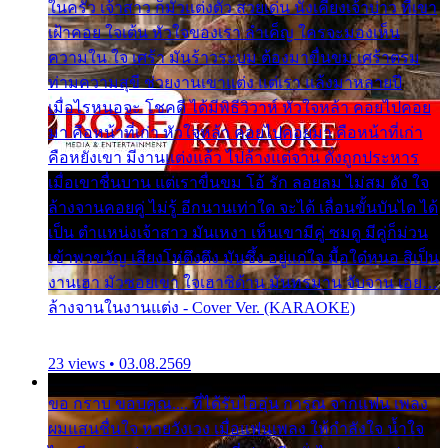
ในครัว เจ้าสาว ก็มัวแต่งตัว สวยเด่น นั่งเคียงเจ้าบ่าว ที่เขา
เฝ้าคอย ใจเต้น หัวใจของเรา ลำเค็ญ ใครจะมองเห็น
ความใน ใจ เศร้า มันร้าวระบม ต้องมาขื่นขม เศร้าตรม
ท่ามความสุขี ช่วยงานเขาแต่ง แต่เรา แล้งมาหลายปี
เมื่อไรหนอจะ โชคดี ได้มีพิธีวิวาห์ หัวใจหล้า คอยไปคอย
มา คือหน้าที่เก่า หัวใจหล้า คอยไปคอยมา คือหน้าที่เก่า
คือหยังเขา มีงานแต่งแล้ว ไปล้างแต่จาน ดั่งถูกประหาร
เมื่อเขาชื่นบาน แต่เราขื่นขม โอ้ รัก ลอยลม ไม่สม ดัง ใจ
ล้างจานคอยคู่ ไม่รู้ อีกนานเท่าใด จะได้ เลื่อนขั้นบันได ได้
เป็น ตำแหน่งเจ้าสาว มันเหงา เห็นเขามีคู่ ซมดู มีคู่ก็ม่วน
เข้าพาขวัญ เสียงโห่ตึงตึง มันซึ้ง อยู่แก่ใจ มื้อใด๋หนอ สิเป็น
งานเฮา มัวซอยเขา ใจเฮาซิด้าน มันทรมาน จับจาน เอย…
ล้างจานในงานแต่ง - Cover Ver. (KARAOKE)
23 views • 03.08.2569
ขอ กราบ ขอบคุณ.... ที่ได้รับไออุ่น การุณ จากแฟน เพลง
ผมแสนชื่นใจ หายวังเวง เมื่อแฟนเพลง ให้กำลังใจ น้ำใจ