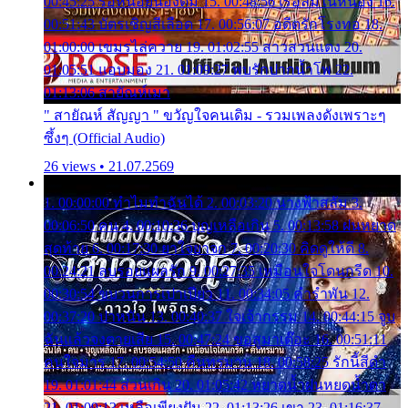
00:45:25 รอหน่อยน้องติ๋ม 15. 00:48:56 เรือล่มในหนอง 16.
00:51:43 บัตรเชิญสีเลือด 17. 00:56:07 อดีตรักโรงทอ 18.
01:00:00 เขมรไล่ควาย 19. 01:02:55 สาวสวนแตง 20.
01:05:51 แอบมอง 21. 01:09:27 พบรักปากน้ำโพ 22.
01:13:06 สายัณห์เมา
" สายัณห์ สัญญา " ขวัญใจคนเดิม - รวมเพลงดังเพราะๆ
ซึ้งๆ (Official Audio)
26 views • 21.07.2569
1. 00:00:00 ทำไมทำฉันได้ 2. 00:03:20 นางฟ้าสลัม 3.
00:06:50 คน 4. 00:10:36 บุญเหลือเกิน 5. 00:13:58 ฝนหยาด
สุดท้าย 6. 00:17:30 ยาใจยาจก 7. 00:20:30 คิดดูให้ดี 8.
00:24:21 ลบรอยแผลรัก 9. 00:27:35 เหมือนใจโดนกรีด 10.
00:30:54 ขบวนการเปาเปียว 11. 00:34:05 คำรำพัน 12.
00:37:20 ปาหนัน 13. 00:40:37 ใจเจ้ากรรม 14. 00:44:15 จูบ
ฉันแล้วจงตายเสีย 15. 00:47:24 ขอสูมาเต๊อะ 16. 00:51:11
คนใจมาร 17. 00:54:50 คืนทรมาน 18. 00:58:25 รักนี้สีดำ
19. 01:01:44 ส่วนเกิน 20. 01:05:42 หยาดน้ำฝนหยดน้ำตา
21. 01:09:13 เหลือเพียงฝัน 22. 01:13:26 เขา 23. 01:16:37