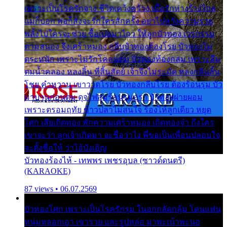
เพราะเป็นโรครักจาง ชีวิตเคว้งคว้าง เมื่อรักห่างร้างไกล
แม่ก็บอก พ่อก็สั่งจะรักใครสักครั้ง อย่าไปหวังความรวย
พลั้งไปใครจะช่วย ซื้อเปลมาไกว ให้ลูกบัวทอง เวรกรรม
ตามสนอง จึงเศร้าหมอง กลีบบัวทองต้องโรย บัวทองไม่
ตระหนัก เพราะไม่รักโคลนตม บัวทองท้องกลม เพราะลืม
ตมน้ำคลอง หลงลิ้น ที่สิ้นสัตย์ เจ้าจึงไม่ระมัด หลงกลิ่นลิ้น
โชย คำหวาน เขาวาดโรย บัวทองกลีบโรย ต้องร้อนรุม บัว
มาบานก่อนตูม ดุจไฟสุมร้อนรุมอุรา บัวทองผ่ายผอม
เพราะตรอมฤทัย ข้าวปลาไม่สนใจ ร้องไห้ลูกเดียว หยุด
โศก เสียเถิดทอง พักความเศร้าหมอง เถิดทองจ๋า ถึงใคร
เขาจะว่า ลูกเจ้าเกิดมา จะชื่อว่าไง พี่ขอเป็นเพื่อนปลอบใจ
จะตั้งชื่อให้ ว่าไอ้บังเอิญ
บัวทองร้องไห้ - เทพพร เพชรอุบล (ซาวด์ดนตรี)
(KARAOKE)
87 views • 06.07.2569
บัวทองโศก เพราะเป็นโรครักรุม ในอกกลัดกลุ้ม โดนแฟน
หนุ่มหลอกเอา เขารวย และรูปหล่อ มาพะเน้าพะนอ