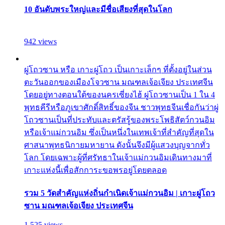
10 อันดับพระใหญ่และมีชื่อเสียงที่สุดในโลก
942 views
ผู่โถวซาน หรือ เกาะผู่โถว เป็นเกาะเล็กๆ ที่ตั้งอยู่ในส่วน
ตะวันออกของเมืองโจวซาน มณฑลเจ้อเจียง ประเทศจีน
โดยอยู่ทางตอนใต้ของนครเซี่ยงไฮ้ ผู่โถวซานเป็น 1 ใน 4
พุทธคีรีหรือภูเขาศักดิ์สิทธิ์ของจีน ชาวพุทธจีนเชื่อกันว่าผู่
โถวซานเป็นที่ประทับและตรัสรู้ของพระโพธิสัตว์กวนอิม
หรือเจ้าแม่กวนอิม ซึ่งเป็นหนึ่งในเทพเจ้าที่สำคัญที่สุดใน
ศาสนาพุทธนิกายมหายาน ดังนั้นจึงมีผู้แสวงบุญจากทั่ว
โลก โดยเฉพาะผู้ที่ศรัทธาในเจ้าแม่กวนอิมเดินทางมาที่
เกาะแห่งนี้เพื่อสักการะขอพรอยู่โดยตลอด
รวม 5 วัดสำคัญแห่งถิ่นกำเนิดเจ้าแม่กวนอิม | เกาะผู่โถว
ซาน มณฑลเจ้อเจียง ประเทศจีน
1,525 views