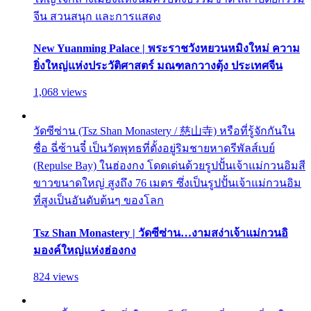
จีน สวนสนุก และการแสดง
New Yuanming Palace | พระราชวังหยวนหมิงใหม่ ความ
ยิ่งใหญ่แห่งประวัติศาสตร์ มณฑลกวางตุ้ง ประเทศจีน
1,068 views
วัดซีซ่าน (Tsz Shan Monastery / 慈山寺) หรือที่รู้จักกันใน
ชื่อ ฉี่ซ้านจี๋ เป็นวัดพุทธที่ตั้งอยู่ริมชายหาดรีพัลส์เบย์
(Repulse Bay) ในฮ่องกง โดดเด่นด้วยรูปปั้นเจ้าแม่กวนอิมสี
ขาวขนาดใหญ่ สูงถึง 76 เมตร ซึ่งเป็นรูปปั้นเจ้าแม่กวนอิม
ที่สูงเป็นอันดับต้นๆ ของโลก
Tsz Shan Monastery | วัดซีซ่าน…งามสง่าเจ้าแม่กวนอิ
มองค์ใหญ่แห่งฮ่องกง
824 views