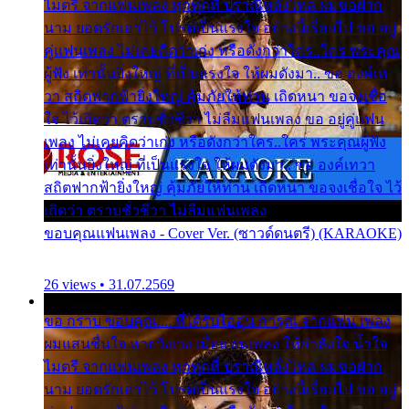
ไมตรี จากแฟนเพลง ทุกทุกที่ ปราณีหลั่งไหล ผมขอฝาก
นาม ยอดรักเอาไว้ โปรดเป็นแรงใจ อย่างนี้เรื่อยไป ขอ อยู่
คู่แฟนเพลง ไม่เคยคิดว่าเก่ง หรือดังกว่าใคร..ใคร พระคุณ
ผู้ฟัง เท่านั้นยิ่งใหญ่ ที่เป็นแรงใจ ให้ผมดังมา.. ขอ องค์เท
วา สถิตฟากฟ้ายิ่งใหญ่ คุ้มภัยให้ท่าน เถิดหนา ขอจงเชื่อ
ใจ ไว้เถิดว่า ตราบชั่วชีวา ไม่ลืมแฟนเพลง ขอ อยู่คู่แฟน
เพลง ไม่เคยคิดว่าเก่ง หรือดังกว่าใคร..ใคร พระคุณผู้ฟัง
เท่านั้นยิ่งใหญ่ ที่เป็นแรงใจ ให้ผมดังมา.. ขอ องค์เทวา
สถิตฟากฟ้ายิ่งใหญ่ คุ้มภัยให้ท่าน เถิดหนา ขอจงเชื่อใจ ไว้
เถิดว่า ตราบชั่วชีวา ไม่ลืมแฟนเพลง
ขอบคุณแฟนเพลง - Cover Ver. (ซาวด์ดนตรี) (KARAOKE)
26 views • 31.07.2569
ขอ กราบ ขอบคุณ.... ที่ได้รับไออุ่น การุณ จากแฟน เพลง
ผมแสนชื่นใจ หายวังเวง เมื่อแฟนเพลง ให้กำลังใจ น้ำใจ
ไมตรี จากแฟนเพลง ทุกทุกที่ ปราณีหลั่งไหล ผมขอฝาก
นาม ยอดรักเอาไว้ โปรดเป็นแรงใจ อย่างนี้เรื่อยไป ขอ อยู่