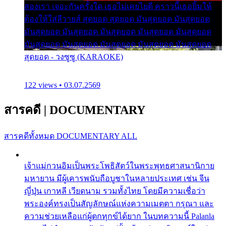
สองเรา เจอะกันครั้งใด เธอไม่เคยไยดี คราวนี้เธอยิ้มให้
ต้องให้ใส่ลีวายส์ สุดยอด สุดยอด มันสุดยอด มันสุดยอด
มันสุดยอด มันสุดยอด มันสุดยอด มันสุดยอด มันสุดยอด
มันสุดยอด มันสุดยอด มันสุดยอด มันสุดยอด มันสุดยอด
สุดยอด - วงซูซู (KARAOKE)
122 views • 03.07.2569
สารคดี
|
DOCUMENTARY
สารคดีทั้งหมด
DOCUMENTARY ALL
เจ้าแม่กวนอิมเป็นพระโพธิสัตว์ในพระพุทธศาสนานิกาย
มหายาน มีผู้เคารพนับถือบูชาในหลายประเทศ เช่น จีน
ญี่ปุ่น เกาหลี เวียดนาม รวมทั้งไทย โดยมีความเชื่อว่า
พระองค์ทรงเป็นสัญลักษณ์แห่งความเมตตา กรุณา และ
ความช่วยเหลือแก่ผู้ตกทุกข์ได้ยาก ในบทความนี้ Palanla