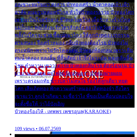
ออเซาะจนใจเบา สงสาร บัวทองเศร้า น้ำตาคลอเบ้า เฝ้า
อาลัย หนุ่มรูปหล่อหนีไกล หัวใจบัวทองระรวย บัวทองโศก
เพราะเป็นโรครักจาง ชีวิตเคว้งคว้าง เมื่อรักห่างร้างไกล
แม่ก็บอก พ่อก็สั่งจะรักใครสักครั้ง อย่าไปหวังความรวย
พลั้งไปใครจะช่วย ซื้อเปลมาไกว ให้ลูกบัวทอง เวรกรรม
ตามสนอง จึงเศร้าหมอง กลีบบัวทองต้องโรย บัวทองไม่
ตระหนัก เพราะไม่รักโคลนตม บัวทองท้องกลม เพราะลืม
ตมน้ำคลอง หลงลิ้น ที่สิ้นสัตย์ เจ้าจึงไม่ระมัด หลงกลิ่นลิ้น
โชย คำหวาน เขาวาดโรย บัวทองกลีบโรย ต้องร้อนรุม บัว
มาบานก่อนตูม ดุจไฟสุมร้อนรุมอุรา บัวทองผ่ายผอม
เพราะตรอมฤทัย ข้าวปลาไม่สนใจ ร้องไห้ลูกเดียว หยุด
โศก เสียเถิดทอง พักความเศร้าหมอง เถิดทองจ๋า ถึงใคร
เขาจะว่า ลูกเจ้าเกิดมา จะชื่อว่าไง พี่ขอเป็นเพื่อนปลอบใจ
จะตั้งชื่อให้ ว่าไอ้บังเอิญ
บัวทองร้องไห้ - เทพพร เพชรอุบล(KARAOKE)
109 views • 06.07.2569