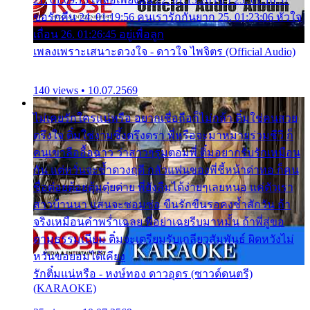
ขอรักคืน 24. 01:19:56 คนเรารักกันยาก 25. 01:23:06 หัวใจ
เถื่อน 26. 01:26:45 อยู่เพื่อลูก
เพลงเพราะเสนาะดวงใจ - ดาวใจ ไพจิตร (Official Audio)
140 views • 10.07.2569
ไม่เคยรักใครแน่หรือ อยากเชื่อถือก็ไม่กล้า ติ๋มใช่คนสวย
ตรึงใจ ติ๋มใช่งามซึ้งตรึงตรา พี่หรือจะมาหมายร่วมชีวี ก็
คนเขาลืออื้อฉาว ว่าสาวๆรุมตอมพี่ ติ๋มอยากรับรักเหมือน
กัน แต่หวั่นจะช้ำดวงฤดี กลัวแฟนของพี่ชี้หน้าด่าทอ ก็คน
ชื่อต๋อยต้อยตุ้มตุ๋ยต่าย พี่ยังลืมได้ง่ายๆเลยหนอ แค่ตัวเรา
สาวบ้านนา แสนจะซอมซ่อ ขืนรักขืนรอคงช้ำสักวัน ถ้า
จริงเหมือนคำพร่ำเฉลย พี่อย่าเฉยรีบมาหมั้น ถ้าพี่สู่ขอ
ตามธรรมเนียม ติ๋มจะเตรียมรับเกลียวสัมพันธ์ ผิดหวังไม่
หวั่นขอยอมได้เคียง
รักติ๋มแน่หรือ - หงษ์ทอง ดาวอุดร (ซาวด์ดนตรี)
(KARAOKE)