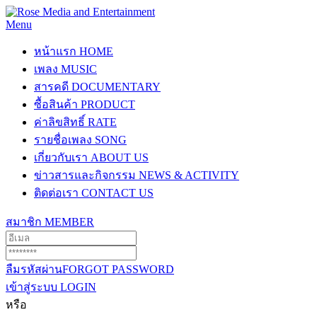
Menu
หน้าแรก
HOME
เพลง
MUSIC
สารคดี
DOCUMENTARY
ซื้อสินค้า
PRODUCT
ค่าลิขสิทธิ์
RATE
รายชื่อเพลง
SONG
เกี่ยวกับเรา
ABOUT US
ข่าวสารและกิจกรรม
NEWS & ACTIVITY
ติดต่อเรา
CONTACT US
สมาชิก
MEMBER
ลืมรหัสผ่าน
FORGOT PASSWORD
เข้าสู่ระบบ
LOGIN
หรือ