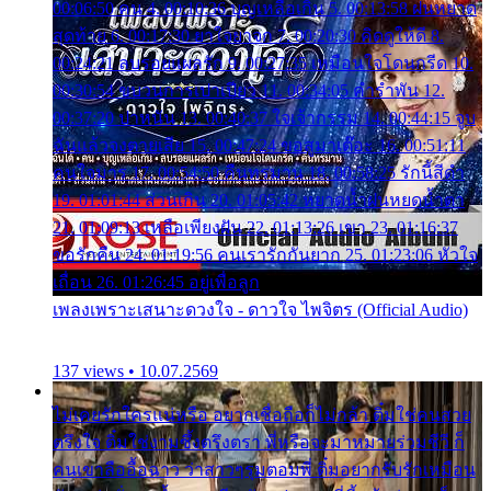
00:06:50 คน 4. 00:10:36 บุญเหลือเกิน 5. 00:13:58 ฝนหยาด
สุดท้าย 6. 00:17:30 ยาใจยาจก 7. 00:20:30 คิดดูให้ดี 8.
00:24:21 ลบรอยแผลรัก 9. 00:27:35 เหมือนใจโดนกรีด 10.
00:30:54 ขบวนการเปาเปียว 11. 00:34:05 คำรำพัน 12.
00:37:20 ปาหนัน 13. 00:40:37 ใจเจ้ากรรม 14. 00:44:15 จูบ
ฉันแล้วจงตายเสีย 15. 00:47:24 ขอสูมาเต๊อะ 16. 00:51:11
คนใจมาร 17. 00:54:50 คืนทรมาน 18. 00:58:25 รักนี้สีดำ
19. 01:01:44 ส่วนเกิน 20. 01:05:42 หยาดน้ำฝนหยดน้ำตา
21. 01:09:13 เหลือเพียงฝัน 22. 01:13:26 เขา 23. 01:16:37
ขอรักคืน 24. 01:19:56 คนเรารักกันยาก 25. 01:23:06 หัวใจ
เถื่อน 26. 01:26:45 อยู่เพื่อลูก
เพลงเพราะเสนาะดวงใจ - ดาวใจ ไพจิตร (Official Audio)
137 views • 10.07.2569
ไม่เคยรักใครแน่หรือ อยากเชื่อถือก็ไม่กล้า ติ๋มใช่คนสวย
ตรึงใจ ติ๋มใช่งามซึ้งตรึงตรา พี่หรือจะมาหมายร่วมชีวี ก็
คนเขาลืออื้อฉาว ว่าสาวๆรุมตอมพี่ ติ๋มอยากรับรักเหมือน