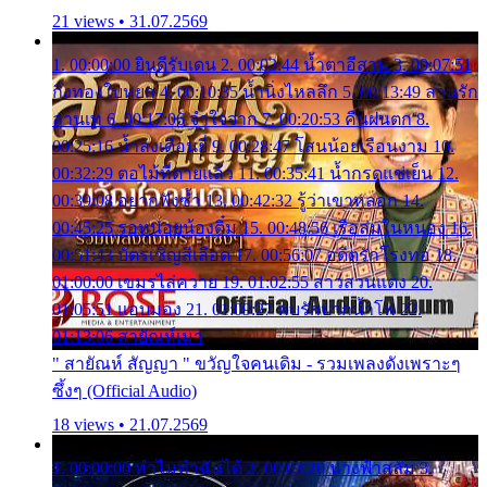
21 views • 31.07.2569
1. 00:00:00 ยินดีรับเดน 2. 00:03:44 น้ำตาอีสาน 3. 00:07:51
กิ่งทองใบหยก 4. 00:10:35 น้ำนิ่งไหลลึก 5. 00:13:49 ลานรัก
ลานเท 6. 00:17:06 จำใจจาก 7. 00:20:53 คืนฝนตก 8.
00:25:16 น้ำลงเดือนยี่ 9. 00:28:47 โสนน้อยเรือนงาม 10.
00:32:29 ตอไม้ที่ตายแล้ว 11. 00:35:41 น้ำกรดแช่เย็น 12.
00:39:08 อยากฟังซ้ำ 13. 00:42:32 รู้ว่าเขาหลอก 14.
00:45:25 รอหน่อยน้องติ๋ม 15. 00:48:56 เรือล่มในหนอง 16.
00:51:43 บัตรเชิญสีเลือด 17. 00:56:07 อดีตรักโรงทอ 18.
01:00:00 เขมรไล่ควาย 19. 01:02:55 สาวสวนแตง 20.
01:05:51 แอบมอง 21. 01:09:27 พบรักปากน้ำโพ 22.
01:13:06 สายัณห์เมา
" สายัณห์ สัญญา " ขวัญใจคนเดิม - รวมเพลงดังเพราะๆ
ซึ้งๆ (Official Audio)
18 views • 21.07.2569
1. 00:00:00 ทำไมทำฉันได้ 2. 00:03:20 นางฟ้าสลัม 3.