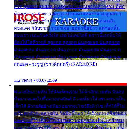
ยอด สุดยอด สุดยอด มันสุดยอด แอบหลงรักสาวราม ที่พัก
ห้องเช่า เธอผิวขาวผมยาว ปากแดงแหลงกลาง ถูกสเป็ก
จริงเธอ อยู่ห้องข้างข้าง อยากเข้าไปแหลงกลาง กลัว
ทองแดง กลับจากรามมาเจอ เธอมาซื้อข้าว แต่ก่อนนั้น
สองเรา เจอะกันครั้งใด เธอไม่เคยไยดี คราวนี้เธอยิ้มให้
ต้องให้ใส่ลีวายส์ สุดยอด สุดยอด มันสุดยอด มันสุดยอด
มันสุดยอด มันสุดยอด มันสุดยอด มันสุดยอด มันสุดยอด
มันสุดยอด มันสุดยอด มันสุดยอด มันสุดยอด มันสุดยอด
สุดยอด - วงซูซู (ซาวด์ดนตรี) (KARAOKE)
112 views • 03.07.2569
พ่อส่งเงินสามพัน ให้ฉันเรียนราม ได้อีกสักสามพัน ฉันคง
บ๊าย บาย จะไปซื้อกางเกงยีนส์ ลีวายส์มาใส่ เพราะเราเป็น
เด็กใต้ ลีวายส์อย่างเดียว อยากจะโชว์ถึงหิวโซ เด็กใต้ก็ไม่
หวั่น ตกตัวละหลายพัน กัดฟันซื้อมา ให้เด็กเทพเหลียวมอง
และต้องรู้ว่า เด็กใต้ไม่ธรรมดา แต่สุดยอด เดินโยกย้ายเย
ยวน กวนโอ๊ยพอได้ เพราะว่านุ่งลีวายส์ ตัวใหม่ใส่มา เดิน