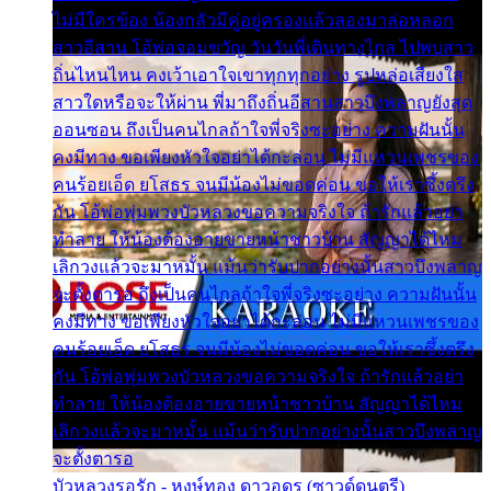
ไม่มีใครข้อง น้องกลัวมีคู่อยู่ครองแล้วลองมาล่อหลอก
สาวอีสาน โอ้พ่อจอมขวัญ วันวันพี่เดินทางไกล ไปพบสาว
ถิ่นไหนไหน คงเว้าเอาใจเขาทุกทุกอย่าง รูปหล่อเสียงใส
สาวใดหรือจะให้ผ่าน พี่มาถึงถิ่นอีสานสาวบึงพลาญยังสุด
ออนซอน ถึงเป็นคนไกลถ้าใจพี่จริงซะอย่าง ความฝันนั้น
คงมีทาง ขอเพียงหัวใจอย่าได้กะล่อน ไม่มีแหวนเพชรของ
คนร้อยเอ็ด ยโสธร จนมีน้องไม่ขอดค่อน ขอให้เราซึ้งตรึง
กัน โอ้พ่อพุ่มพวงบัวหลวงขอความจริงใจ ถ้ารักแล้วอย่า
ทำลาย ให้น้องต้องอายขายหน้าชาวบ้าน สัญญาได้ไหม
เลิกวงแล้วจะมาหมั้น แม้นว่ารับปากอย่างนั้นสาวบึงพลาญ
จะตั้งตารอ ถึงเป็นคนไกลถ้าใจพี่จริงซะอย่าง ความฝันนั้น
คงมีทาง ขอเพียงหัวใจอย่าได้กะล่อน ไม่มีแหวนเพชรของ
คนร้อยเอ็ด ยโสธร จนมีน้องไม่ขอดค่อน ขอให้เราซึ้งตรึง
กัน โอ้พ่อพุ่มพวงบัวหลวงขอความจริงใจ ถ้ารักแล้วอย่า
ทำลาย ให้น้องต้องอายขายหน้าชาวบ้าน สัญญาได้ไหม
เลิกวงแล้วจะมาหมั้น แม้นว่ารับปากอย่างนั้นสาวบึงพลาญ
จะตั้งตารอ
บัวหลวงรอรัก - หงษ์ทอง ดาวอุดร (ซาวด์ดนตรี)