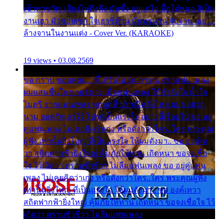
เข้าพาขวัญ เสียงโห่ตึงตึง มันซึ้ง อยู่แก่ใจ มื้อใด๋หนอ สิเป็น
งานเฮา มัวซอยเขา ใจเฮาซิด้าน มันทรมาน จับจาน เอย…
ล้างจานในงานแต่ง - Cover Ver. (KARAOKE)
19 views • 03.08.2569
ขอ กราบ ขอบคุณ.... ที่ได้รับไออุ่น การุณ จากแฟน เพลง
ผมแสนชื่นใจ หายวังเวง เมื่อแฟนเพลง ให้กำลังใจ น้ำใจ
ไมตรี จากแฟนเพลง ทุกทุกที่ ปราณีหลั่งไหล ผมขอฝาก
นาม ยอดรักเอาไว้ โปรดเป็นแรงใจ อย่างนี้เรื่อยไป ขอ อยู่
คู่แฟนเพลง ไม่เคยคิดว่าเก่ง หรือดังกว่าใคร..ใคร พระคุณ
ผู้ฟัง เท่านั้นยิ่งใหญ่ ที่เป็นแรงใจ ให้ผมดังมา.. ขอ องค์เท
วา สถิตฟากฟ้ายิ่งใหญ่ คุ้มภัยให้ท่าน เถิดหนา ขอจงเชื่อ
ใจ ไว้เถิดว่า ตราบชั่วชีวา ไม่ลืมแฟนเพลง ขอ อยู่คู่แฟน
เพลง ไม่เคยคิดว่าเก่ง หรือดังกว่าใคร..ใคร พระคุณผู้ฟัง
เท่านั้นยิ่งใหญ่ ที่เป็นแรงใจ ให้ผมดังมา.. ขอ องค์เทวา
สถิตฟากฟ้ายิ่งใหญ่ คุ้มภัยให้ท่าน เถิดหนา ขอจงเชื่อใจ ไว้
เถิดว่า ตราบชั่วชีวา ไม่ลืมแฟนเพลง