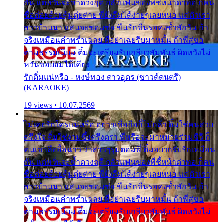
กัน แต่หวั่นจะช้ำดวงฤดี กลัวแฟนของพี่ชี้หน้าด่าทอ ก็คน
ชื่อต๋อยต้อยตุ้มตุ๋ยต่าย พี่ยังลืมได้ง่ายๆเลยหนอ แค่ตัวเรา
สาวบ้านนา แสนจะซอมซ่อ ขืนรักขืนรอคงช้ำสักวัน ถ้า
จริงเหมือนคำพร่ำเฉลย พี่อย่าเฉยรีบมาหมั้น ถ้าพี่สู่ขอ
ตามธรรมเนียม ติ๋มจะเตรียมรับเกลียวสัมพันธ์ ผิดหวังไม่
หวั่นขอยอมได้เคียง
รักติ๋มแน่หรือ - หงษ์ทอง ดาวอุดร (ซาวด์ดนตรี)
(KARAOKE)
19 views • 10.07.2569
ไม่เคยรักใครแน่หรือ อยากเชื่อถือก็ไม่กล้า ติ๋มใช่คนสวย
ตรึงใจ ติ๋มใช่งามซึ้งตรึงตรา พี่หรือจะมาหมายร่วมชีวี ก็
คนเขาลืออื้อฉาว ว่าสาวๆรุมตอมพี่ ติ๋มอยากรับรักเหมือน
กัน แต่หวั่นจะช้ำดวงฤดี กลัวแฟนของพี่ชี้หน้าด่าทอ ก็คน
ชื่อต๋อยต้อยตุ้มตุ๋ยต่าย พี่ยังลืมได้ง่ายๆเลยหนอ แค่ตัวเรา
สาวบ้านนา แสนจะซอมซ่อ ขืนรักขืนรอคงช้ำสักวัน ถ้า
จริงเหมือนคำพร่ำเฉลย พี่อย่าเฉยรีบมาหมั้น ถ้าพี่สู่ขอ
ตามธรรมเนียม ติ๋มจะเตรียมรับเกลียวสัมพันธ์ ผิดหวังไม่