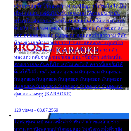
เข้ามหาลัย จิ๊กโก๊มองหน้า ท่าจะมีปัญหา ไม่พอใจ ได้เป็น
เรื่องแน่นอน แต่ฉันไม่หวั่น เลยแหลงใต้ถามมัน ว่ามัน
พรั่นพรือ มันตอบว่าไม่พรื่อ เปลี่ยนเป็นยิ้มให้ เจอะเด็กใต้
ด้วยกัน ก็เลยรอด สุดยอด สุดยอด สุดยอด มันสุดยอด สุด
ยอด สุดยอด สุดยอด มันสุดยอด แอบหลงรักสาวราม ที่พัก
ห้องเช่า เธอผิวขาวผมยาว ปากแดงแหลงกลาง ถูกสเป็ก
จริงเธอ อยู่ห้องข้างข้าง อยากเข้าไปแหลงกลาง กลัว
ทองแดง กลับจากรามมาเจอ เธอมาซื้อข้าว แต่ก่อนนั้น
สองเรา เจอะกันครั้งใด เธอไม่เคยไยดี คราวนี้เธอยิ้มให้
ต้องให้ใส่ลีวายส์ สุดยอด สุดยอด มันสุดยอด มันสุดยอด
มันสุดยอด มันสุดยอด มันสุดยอด มันสุดยอด มันสุดยอด
มันสุดยอด มันสุดยอด มันสุดยอด มันสุดยอด มันสุดยอด
สุดยอด - วงซูซู (KARAOKE)
120 views • 03.07.2569
โอ้พ่อพุ่มพวงบัวหลวงซึ้งคำรำพัน คำเว้าของอ้ายช่าง
หวาน สาวบึงพลาญหัวใจลอยล่อง ไม่จริงกระมั้งที่ว่ายัง