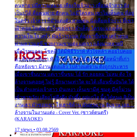
คนพ่าย บ่มีความหมาย เคียงใจเจ้าบ่าว เพื่อนเจ้าสาว ยัง
เป็นบ่ได้ คือคนพ่าย ฮักคน ไม่มีใครสน เขาไม่เห็นคน ที่อยู่
ในครัว เจ้าสาว ก็มัวแต่งตัว สวยเด่น นั่งเคียงเจ้าบ่าว ที่เขา
เฝ้าคอย ใจเต้น หัวใจของเรา ลำเค็ญ ใครจะมองเห็น
ความใน ใจ เศร้า มันร้าวระบม ต้องมาขื่นขม เศร้าตรม
ท่ามความสุขี ช่วยงานเขาแต่ง แต่เรา แล้งมาหลายปี
เมื่อไรหนอจะ โชคดี ได้มีพิธีวิวาห์ หัวใจหล้า คอยไปคอย
มา คือหน้าที่เก่า หัวใจหล้า คอยไปคอยมา คือหน้าที่เก่า
คือหยังเขา มีงานแต่งแล้ว ไปล้างแต่จาน ดั่งถูกประหาร
เมื่อเขาชื่นบาน แต่เราขื่นขม โอ้ รัก ลอยลม ไม่สม ดัง ใจ
ล้างจานคอยคู่ ไม่รู้ อีกนานเท่าใด จะได้ เลื่อนขั้นบันได ได้
เป็น ตำแหน่งเจ้าสาว มันเหงา เห็นเขามีคู่ ซมดู มีคู่ก็ม่วน
เข้าพาขวัญ เสียงโห่ตึงตึง มันซึ้ง อยู่แก่ใจ มื้อใด๋หนอ สิเป็น
งานเฮา มัวซอยเขา ใจเฮาซิด้าน มันทรมาน จับจาน เอย…
ล้างจานในงานแต่ง - Cover Ver. (ซาวด์ดนตรี)
(KARAOKE)
17 views • 03.08.2569