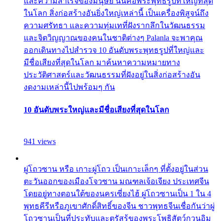
และความสำเร็จของมนุษย์ นั่นคือพระพุทธรูปที่ใหญ่ที่สุด
ในโลก สิ่งก่อสร้างอันยิ่งใหญ่เหล่านี้ เป็นเครื่องพิสูจน์ถึง
ความศรัทธา และความทุ่มเทที่ฝังรากลึกในวัฒนธรรม
และจิตวิญญาณของคนในชาติต่างๆ Palanla จะพาคุณ
ออกเดินทางไปสำรวจ 10 อันดับพระพุทธรูปที่ใหญ่และ
มีชื่อเสียงที่สุดในโลก มาค้นหาความหมายทาง
ประวัติศาสตร์และวัฒนธรรมที่ฝังอยู่ในสิ่งก่อสร้างอัน
งดงามเหล่านี้ไปพร้อมๆ กัน
10 อันดับพระใหญ่และมีชื่อเสียงที่สุดในโลก
941 views
ผู่โถวซาน หรือ เกาะผู่โถว เป็นเกาะเล็กๆ ที่ตั้งอยู่ในส่วน
ตะวันออกของเมืองโจวซาน มณฑลเจ้อเจียง ประเทศจีน
โดยอยู่ทางตอนใต้ของนครเซี่ยงไฮ้ ผู่โถวซานเป็น 1 ใน 4
พุทธคีรีหรือภูเขาศักดิ์สิทธิ์ของจีน ชาวพุทธจีนเชื่อกันว่าผู่
โถวซานเป็นที่ประทับและตรัสรู้ของพระโพธิสัตว์กวนอิม