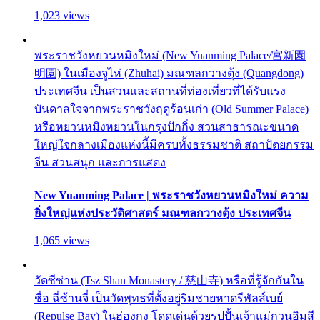
1,023 views
พระราชวังหยวนหมิงใหม่ (New Yuanming Palace/宮新園
明園) ในเมืองจูไห่ (Zhuhai) มณฑลกวางตุ้ง (Quangdong)
ประเทศจีน เป็นสวนและสถานที่ท่องเที่ยวที่ได้รับแรง
บันดาลใจจากพระราชวังฤดูร้อนเก่า (Old Summer Palace)
หรือหยวนหมิงหยวนในกรุงปักกิ่ง สวนสาธารณะขนาด
ใหญ่ใจกลางเมืองแห่งนี้มีครบทั้งธรรมชาติ สถาปัตยกรรม
จีน สวนสนุก และการแสดง
New Yuanming Palace | พระราชวังหยวนหมิงใหม่ ความ
ยิ่งใหญ่แห่งประวัติศาสตร์ มณฑลกวางตุ้ง ประเทศจีน
1,065 views
วัดซีซ่าน (Tsz Shan Monastery / 慈山寺) หรือที่รู้จักกันใน
ชื่อ ฉี่ซ้านจี๋ เป็นวัดพุทธที่ตั้งอยู่ริมชายหาดรีพัลส์เบย์
(Repulse Bay) ในฮ่องกง โดดเด่นด้วยรูปปั้นเจ้าแม่กวนอิมสี