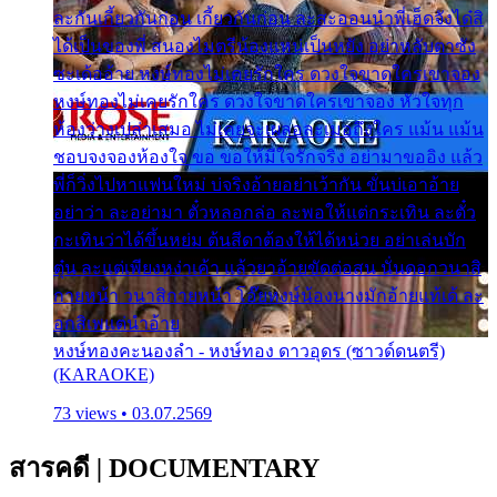
ละกันเกี้ยวกันก่อน เกี้ยวกันก่อน ละสะออนนำพี่เฮ็ดจังได๋สิ
ได้เป็นของพี่ สนองไมตรีน้องแหน่เป็นหยัง อย่าหลับตาซัง
ซะเด้ออ้าย หงษ์ทองไม่เคยรักใคร ดวงใจขาดใครเขาจอง
หงษ์ทองไม่เคยรักใคร ดวงใจขาดใครเขาจอง หัวใจทุก
ห้องว่างเปล่าเสมอ ไม่เคยจะเผลอละเมอถึงใคร แม้น แม้น
ชอบจงจองห้องใจ ขอ ขอให้มีใจรักจริง อย่ามาขออิง แล้ว
พี่ก็วิ่งไปหาแฟนใหม่ บ่จริงอ้ายอย่าเว้ากัน ขั่นบ่เอาอ้าย
อย่าว่า ละอย่ามา ตั๋วหลอกล่อ ละพอให้แต่กระเทิน ละตั๋ว
กะเทินว่าได้ขึ้นหย่ม ต้นสีดาต้องให้ได้หน่วย อย่าเล่นบัก
ตุ๋น ละแต่เพียงหง่าเค้า แล้วยาอ้ายขัดต่อสน นั่นดอกวนาสิ
กายหน้า วนาสิกายหน้า โอ๊ยหงษ์น้องนางมักอ้ายแท้เด้ ละ
อกสิเพแต่นำอ้าย
หงษ์ทองคะนองลำ - หงษ์ทอง ดาวอุดร (ซาวด์ดนตรี)
(KARAOKE)
73 views • 03.07.2569
สารคดี
|
DOCUMENTARY