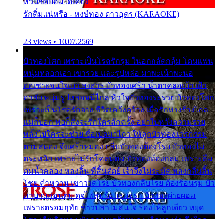
หวั่นขอยอมได้เคียง
รักติ๋มแน่หรือ - หงษ์ทอง ดาวอุดร (KARAOKE)
23 views • 10.07.2569
บัวทองโศก เพราะเป็นโรครักรุม ในอกกลัดกลุ้ม โดนแฟน
หนุ่มหลอกเอา เขารวย และรูปหล่อ มาพะเน้าพะนอ
ออเซาะจนใจเบา สงสาร บัวทองเศร้า น้ำตาคลอเบ้า เฝ้า
อาลัย หนุ่มรูปหล่อหนีไกล หัวใจบัวทองระรวย บัวทองโศก
เพราะเป็นโรครักจาง ชีวิตเคว้งคว้าง เมื่อรักห่างร้างไกล
แม่ก็บอก พ่อก็สั่งจะรักใครสักครั้ง อย่าไปหวังความรวย
พลั้งไปใครจะช่วย ซื้อเปลมาไกว ให้ลูกบัวทอง เวรกรรม
ตามสนอง จึงเศร้าหมอง กลีบบัวทองต้องโรย บัวทองไม่
ตระหนัก เพราะไม่รักโคลนตม บัวทองท้องกลม เพราะลืม
ตมน้ำคลอง หลงลิ้น ที่สิ้นสัตย์ เจ้าจึงไม่ระมัด หลงกลิ่นลิ้น
โชย คำหวาน เขาวาดโรย บัวทองกลีบโรย ต้องร้อนรุม บัว
มาบานก่อนตูม ดุจไฟสุมร้อนรุมอุรา บัวทองผ่ายผอม
เพราะตรอมฤทัย ข้าวปลาไม่สนใจ ร้องไห้ลูกเดียว หยุด