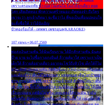
เพราะตรอมฤทัย ข้าวปลาไม่สนใจ ร้องไห้ลูกเดียว หยุด
โศก เสียเถิดทอง พักความเศร้าหมอง เถิดทองจ๋า ถึงใคร
เขาจะว่า ลูกเจ้าเกิดมา จะชื่อว่าไง พี่ขอเป็นเพื่อนปลอบใจ
จะตั้งชื่อให้ ว่าไอ้บังเอิญ
บัวทองร้องไห้ - เทพพร เพชรอุบล(KARAOKE)
107 views • 06.07.2569
พ่อส่งเงินสามพัน ให้ฉันเรียนราม ได้อีกสักสามพัน ฉันคง
บ๊าย บาย จะไปซื้อกางเกงยีนส์ ลีวายส์มาใส่ เพราะเราเป็น
เด็กใต้ ลีวายส์อย่างเดียว อยากจะโชว์ถึงหิวโซ เด็กใต้ก็ไม่
หวั่น ตกตัวละหลายพัน กัดฟันซื้อมา ให้เด็กเทพเหลียวมอง
และต้องรู้ว่า เด็กใต้ไม่ธรรมดา แต่สุดยอด เดินโยกย้ายเย
ยวน กวนโอ๊ยพอได้ เพราะว่านุ่งลีวายส์ ตัวใหม่ใส่มา เดิน
เข้ามหาลัย จิ๊กโก๊มองหน้า ท่าจะมีปัญหา ไม่พอใจ ได้เป็น
เรื่องแน่นอน แต่ฉันไม่หวั่น เลยแหลงใต้ถามมัน ว่ามัน
พรั่นพรือ มันตอบว่าไม่พรื่อ เปลี่ยนเป็นยิ้มให้ เจอะเด็กใต้
ด้วยกัน ก็เลยรอด สุดยอด สุดยอด สุดยอด มันสุดยอด สุด