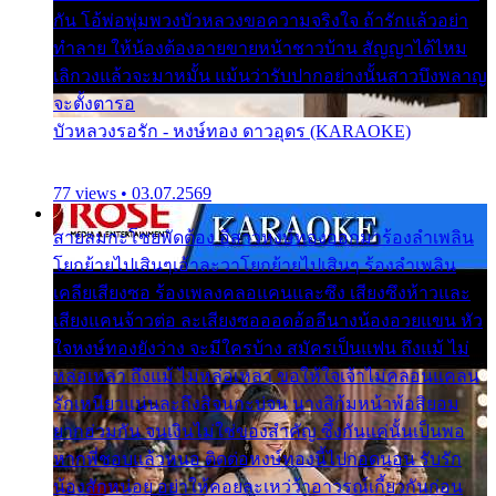
กัน โอ้พ่อพุ่มพวงบัวหลวงขอความจริงใจ ถ้ารักแล้วอย่า
ทำลาย ให้น้องต้องอายขายหน้าชาวบ้าน สัญญาได้ไหม
เลิกวงแล้วจะมาหมั้น แม้นว่ารับปากอย่างนั้นสาวบึงพลาญ
จะตั้งตารอ
บัวหลวงรอรัก - หงษ์ทอง ดาวอุดร (KARAOKE)
77 views • 03.07.2569
สายลมกะโชยพัดต้อง อีสาวหงษ์ทองออกมาร้องลำเพลิน
โยกย้ายไปเสินๆเอ้าละวาโยกย้ายไปเสินๆ ร้องลำเพลิน
เคลียเสียงซอ ร้องเพลงคลอแคนและซึง เสียงซึงห้าวและ
เสียงแคนจ้าวต่อ ละเสียงซอออดอ้ออีนางน้องอวยแขน หัว
ใจหงษ์ทองยังว่าง จะมีใครบ้าง สมัครเป็นแฟน ถึงแม้ ไม่
หล่อเหลา ถึงแม้ ไม่หล่อเหลา ขอให้ใจเจ้าไม่คลอนแคลน
รักเหนียวแน่นละถึงสิจนกะบ่จน นางสิก้มหน้าพ้อสิยอม
ยากฮ่วมกัน จนเงินไม่ใช่ของสำคัญ ซึ้งกันแค่นั้นเป็นพอ
หากพี่ชอบแล้วหนอ ติดต่อหงษ์ทองนี้ไปกอดนอน รับรัก
น้องสักหน่อย อย่าให้คอยละเหว่ว้าอาวรณ์เกี้ยวกันก่อน