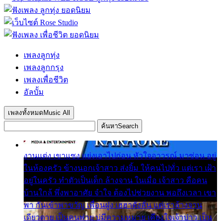
เพลงลูกทุ่ง
เพลงลูกกรุง
เพลงเพื่อชีวิต
อัลบั้ม
เพลงทั้งหมด
Music All
ค้นหา
Search
งานแต่ง เขาแซง แย่งเอาไปก่อน หัวใจอาวรณ์ มาซ่อน อยู่
ในห้องครัว ข้างนอกเจ้าสาว ส่งยิ้ม ให้คนไปทั่ว แต่เรา เฝ้า
อยู่ในครัว ทำตัวเป็นเด็ก ล้างจาน ในเมื่อ เจ้าสาว คือคน
บ้านใกล้ พึ่งพาอาศัย จำใจ ต้องไปช่วยงาน พอถึงเวลา เขา
พา กันเข้าพาขวัญ เพื่อนฝูง เฮฮาดังลั่น แต่เราล้างจาน
เดียวดาย เป็นคนพ่าย บ่มีความหมาย เคียงใจเจ้าบ่าว เป็น