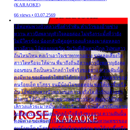
(KARAOKE)
66 views • 03.07.2569
โอ้พ่อพุ่มพวงบัวหลวงซึ้งคำรำพัน คำเว้าของอ้ายช่าง
หวาน สาวบึงพลาญหัวใจลอยล่อง ไม่จริงกระมั้งที่ว่ายัง
ไม่มีใครข้อง น้องกลัวมีคู่อยู่ครองแล้วลองมาล่อหลอก
สาวอีสาน โอ้พ่อจอมขวัญ วันวันพี่เดินทางไกล ไปพบสาว
ถิ่นไหนไหน คงเว้าเอาใจเขาทุกทุกอย่าง รูปหล่อเสียงใส
สาวใดหรือจะให้ผ่าน พี่มาถึงถิ่นอีสานสาวบึงพลาญยังสุด
ออนซอน ถึงเป็นคนไกลถ้าใจพี่จริงซะอย่าง ความฝันนั้น
คงมีทาง ขอเพียงหัวใจอย่าได้กะล่อน ไม่มีแหวนเพชรของ
คนร้อยเอ็ด ยโสธร จนมีน้องไม่ขอดค่อน ขอให้เราซึ้งตรึง
กัน โอ้พ่อพุ่มพวงบัวหลวงขอความจริงใจ ถ้ารักแล้วอย่า
ทำลาย ให้น้องต้องอายขายหน้าชาวบ้าน สัญญาได้ไหม
เลิกวงแล้วจะมาหมั้น แม้นว่ารับปากอย่างนั้นสาวบึงพลาญ
จะตั้งตารอ ถึงเป็นคนไกลถ้าใจพี่จริงซะอย่าง ความฝันนั้น
คงมีทาง ขอเพียงหัวใจอย่าได้กะล่อน ไม่มีแหวนเพชรของ
คนร้อยเอ็ด ยโสธร จนมีน้องไม่ขอดค่อน ขอให้เราซึ้งตรึง