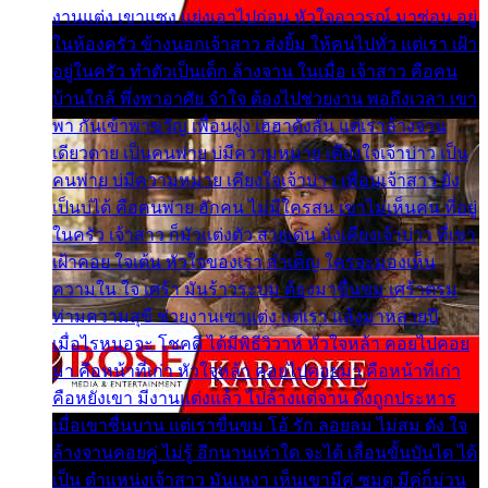
งานแต่ง เขาแซง แย่งเอาไปก่อน หัวใจอาวรณ์ มาซ่อน อยู่
ในห้องครัว ข้างนอกเจ้าสาว ส่งยิ้ม ให้คนไปทั่ว แต่เรา เฝ้า
อยู่ในครัว ทำตัวเป็นเด็ก ล้างจาน ในเมื่อ เจ้าสาว คือคน
บ้านใกล้ พึ่งพาอาศัย จำใจ ต้องไปช่วยงาน พอถึงเวลา เขา
พา กันเข้าพาขวัญ เพื่อนฝูง เฮฮาดังลั่น แต่เราล้างจาน
เดียวดาย เป็นคนพ่าย บ่มีความหมาย เคียงใจเจ้าบ่าว เป็น
คนพ่าย บ่มีความหมาย เคียงใจเจ้าบ่าว เพื่อนเจ้าสาว ยัง
เป็นบ่ได้ คือคนพ่าย ฮักคน ไม่มีใครสน เขาไม่เห็นคน ที่อยู่
ในครัว เจ้าสาว ก็มัวแต่งตัว สวยเด่น นั่งเคียงเจ้าบ่าว ที่เขา
เฝ้าคอย ใจเต้น หัวใจของเรา ลำเค็ญ ใครจะมองเห็น
ความใน ใจ เศร้า มันร้าวระบม ต้องมาขื่นขม เศร้าตรม
ท่ามความสุขี ช่วยงานเขาแต่ง แต่เรา แล้งมาหลายปี
เมื่อไรหนอจะ โชคดี ได้มีพิธีวิวาห์ หัวใจหล้า คอยไปคอย
มา คือหน้าที่เก่า หัวใจหล้า คอยไปคอยมา คือหน้าที่เก่า
คือหยังเขา มีงานแต่งแล้ว ไปล้างแต่จาน ดั่งถูกประหาร
เมื่อเขาชื่นบาน แต่เราขื่นขม โอ้ รัก ลอยลม ไม่สม ดัง ใจ
ล้างจานคอยคู่ ไม่รู้ อีกนานเท่าใด จะได้ เลื่อนขั้นบันได ได้
เป็น ตำแหน่งเจ้าสาว มันเหงา เห็นเขามีคู่ ซมดู มีคู่ก็ม่วน