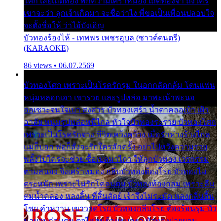
โศก เสียเถิดทอง พักความเศร้าหมอง เถิดทองจ๋า ถึงใคร
เขาจะว่า ลูกเจ้าเกิดมา จะชื่อว่าไง พี่ขอเป็นเพื่อนปลอบใจ
จะตั้งชื่อให้ ว่าไอ้บังเอิญ
บัวทองร้องไห้ - เทพพร เพชรอุบล (ซาวด์ดนตรี)
(KARAOKE)
86 views • 06.07.2569
บัวทองโศก เพราะเป็นโรครักรุม ในอกกลัดกลุ้ม โดนแฟน
หนุ่มหลอกเอา เขารวย และรูปหล่อ มาพะเน้าพะนอ
ออเซาะจนใจเบา สงสาร บัวทองเศร้า น้ำตาคลอเบ้า เฝ้า
อาลัย หนุ่มรูปหล่อหนีไกล หัวใจบัวทองระรวย บัวทองโศก
เพราะเป็นโรครักจาง ชีวิตเคว้งคว้าง เมื่อรักห่างร้างไกล
แม่ก็บอก พ่อก็สั่งจะรักใครสักครั้ง อย่าไปหวังความรวย
พลั้งไปใครจะช่วย ซื้อเปลมาไกว ให้ลูกบัวทอง เวรกรรม
ตามสนอง จึงเศร้าหมอง กลีบบัวทองต้องโรย บัวทองไม่
ตระหนัก เพราะไม่รักโคลนตม บัวทองท้องกลม เพราะลืม
ตมน้ำคลอง หลงลิ้น ที่สิ้นสัตย์ เจ้าจึงไม่ระมัด หลงกลิ่นลิ้น
โชย คำหวาน เขาวาดโรย บัวทองกลีบโรย ต้องร้อนรุม บัว
มาบานก่อนตูม ดุจไฟสุมร้อนรุมอุรา บัวทองผ่ายผอม