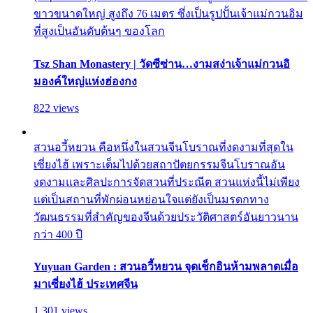
ขาวขนาดใหญ่ สูงถึง 76 เมตร ซึ่งเป็นรูปปั้นเจ้าแม่กวนอิม
ที่สูงเป็นอันดับต้นๆ ของโลก
Tsz Shan Monastery | วัดซีซ่าน…งามสง่าเจ้าแม่กวนอิ
มองค์ใหญ่แห่งฮ่องกง
822 views
สวนอวี้หยวน คือหนึ่งในสวนจีนโบราณที่งดงามที่สุดใน
เซี่ยงไฮ้ เพราะเต็มไปด้วยสถาปัตยกรรมจีนโบราณอัน
งดงามและศิลปะการจัดสวนที่ประณีต สวนแห่งนี้ไม่เพียง
แต่เป็นสถานที่พักผ่อนหย่อนใจแต่ยังเป็นมรดกทาง
วัฒนธรรมที่สำคัญของจีนด้วยประวัติศาสตร์อันยาวนาน
กว่า 400 ปี
Yuyuan Garden : สวนอวี้หยวน จุดเช็กอินห้ามพลาดเมื่อ
มาเซี่ยงไฮ้ ประเทศจีน
1,301 views