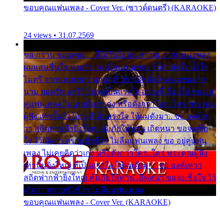
ขอบคุณแฟนเพลง - Cover Ver. (ซาวด์ดนตรี) (KARAOKE)
24 views • 31.07.2569
ขอ กราบ ขอบคุณ.... ที่ได้รับไออุ่น การุณ จากแฟน เพลง
ผมแสนชื่นใจ หายวังเวง เมื่อแฟนเพลง ให้กำลังใจ น้ำใจ
ไมตรี จากแฟนเพลง ทุกทุกที่ ปราณีหลั่งไหล ผมขอฝาก
นาม ยอดรักเอาไว้ โปรดเป็นแรงใจ อย่างนี้เรื่อยไป ขอ อยู่
คู่แฟนเพลง ไม่เคยคิดว่าเก่ง หรือดังกว่าใคร..ใคร พระคุณ
ผู้ฟัง เท่านั้นยิ่งใหญ่ ที่เป็นแรงใจ ให้ผมดังมา.. ขอ องค์เท
วา สถิตฟากฟ้ายิ่งใหญ่ คุ้มภัยให้ท่าน เถิดหนา ขอจงเชื่อ
ใจ ไว้เถิดว่า ตราบชั่วชีวา ไม่ลืมแฟนเพลง ขอ อยู่คู่แฟน
เพลง ไม่เคยคิดว่าเก่ง หรือดังกว่าใคร..ใคร พระคุณผู้ฟัง
เท่านั้นยิ่งใหญ่ ที่เป็นแรงใจ ให้ผมดังมา.. ขอ องค์เทวา
สถิตฟากฟ้ายิ่งใหญ่ คุ้มภัยให้ท่าน เถิดหนา ขอจงเชื่อใจ ไว้
เถิดว่า ตราบชั่วชีวา ไม่ลืมแฟนเพลง
ขอบคุณแฟนเพลง - Cover Ver. (KARAOKE)