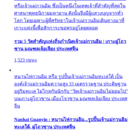
หรือเจ้าแม่กวนอิม ซึ่งเป็นหนึ่งในเทพเจ้าที่สำคัญที่สุดใน
ศาสนาพุทธนิกายมหายาน ดังนั้นจึงมีผู้แสวงบุญจากทั่ว
โลก โดยเฉพาะผู้ที่ศรัทธาในเจ้าแม่กวนอิมเดินทางมาที่
เกาะแห่งนี้เพื่อสักการะขอพรอยู่โดยตลอด
รวม 5 วัดสำคัญแห่งถิ่นกำเนิดเจ้าแม่กวนอิม | เกาะผู่โถว
ซาน มณฑลเจ้อเจียง ประเทศจีน
1,523 views
หนานไห่กวนอิม หรือ รูปปั้นเจ้าแม่กวนอิมทะเลใต้ เป็น
องค์เจ้าแม่กวนอิมความสูง 33 เมตรรวมฐาน ประดิษฐาน
อยู่ริมทะเล ไม่ไกลกันนักกับ “วัดเจ้าแม่กวนอิมไม่ยอมไป”
บนเกาะผู่โถวซาน เมืองโจวซาน มณฑลเจ้อเจียง ประเทศ
จีน
Nanhai Guanyin : หนานไห่กวนอิม...รูปปั้นเจ้าแม่กวนอิม
ทะเลใต้, ผู่โถวซาน ประเทศจีน