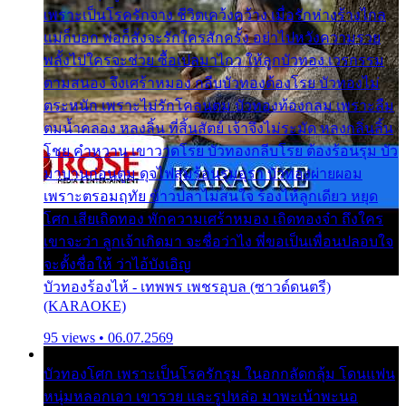
เพราะเป็นโรครักจาง ชีวิตเคว้งคว้าง เมื่อรักห่างร้างไกล
แม่ก็บอก พ่อก็สั่งจะรักใครสักครั้ง อย่าไปหวังความรวย
พลั้งไปใครจะช่วย ซื้อเปลมาไกว ให้ลูกบัวทอง เวรกรรม
ตามสนอง จึงเศร้าหมอง กลีบบัวทองต้องโรย บัวทองไม่
ตระหนัก เพราะไม่รักโคลนตม บัวทองท้องกลม เพราะลืม
ตมน้ำคลอง หลงลิ้น ที่สิ้นสัตย์ เจ้าจึงไม่ระมัด หลงกลิ่นลิ้น
โชย คำหวาน เขาวาดโรย บัวทองกลีบโรย ต้องร้อนรุม บัว
มาบานก่อนตูม ดุจไฟสุมร้อนรุมอุรา บัวทองผ่ายผอม
เพราะตรอมฤทัย ข้าวปลาไม่สนใจ ร้องไห้ลูกเดียว หยุด
โศก เสียเถิดทอง พักความเศร้าหมอง เถิดทองจ๋า ถึงใคร
เขาจะว่า ลูกเจ้าเกิดมา จะชื่อว่าไง พี่ขอเป็นเพื่อนปลอบใจ
จะตั้งชื่อให้ ว่าไอ้บังเอิญ
บัวทองร้องไห้ - เทพพร เพชรอุบล (ซาวด์ดนตรี)
(KARAOKE)
95 views • 06.07.2569
บัวทองโศก เพราะเป็นโรครักรุม ในอกกลัดกลุ้ม โดนแฟน
หนุ่มหลอกเอา เขารวย และรูปหล่อ มาพะเน้าพะนอ