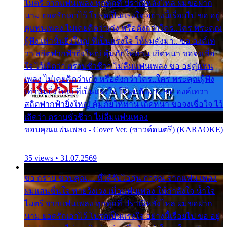
ไมตรี จากแฟนเพลง ทุกทุกที่ ปราณีหลั่งไหล ผมขอฝาก
นาม ยอดรักเอาไว้ โปรดเป็นแรงใจ อย่างนี้เรื่อยไป ขอ อยู่
คู่แฟนเพลง ไม่เคยคิดว่าเก่ง หรือดังกว่าใคร..ใคร พระคุณ
ผู้ฟัง เท่านั้นยิ่งใหญ่ ที่เป็นแรงใจ ให้ผมดังมา.. ขอ องค์เท
วา สถิตฟากฟ้ายิ่งใหญ่ คุ้มภัยให้ท่าน เถิดหนา ขอจงเชื่อ
ใจ ไว้เถิดว่า ตราบชั่วชีวา ไม่ลืมแฟนเพลง ขอ อยู่คู่แฟน
เพลง ไม่เคยคิดว่าเก่ง หรือดังกว่าใคร..ใคร พระคุณผู้ฟัง
เท่านั้นยิ่งใหญ่ ที่เป็นแรงใจ ให้ผมดังมา.. ขอ องค์เทวา
สถิตฟากฟ้ายิ่งใหญ่ คุ้มภัยให้ท่าน เถิดหนา ขอจงเชื่อใจ ไว้
เถิดว่า ตราบชั่วชีวา ไม่ลืมแฟนเพลง
ขอบคุณแฟนเพลง - Cover Ver. (ซาวด์ดนตรี) (KARAOKE)
35 views • 31.07.2569
ขอ กราบ ขอบคุณ.... ที่ได้รับไออุ่น การุณ จากแฟน เพลง
ผมแสนชื่นใจ หายวังเวง เมื่อแฟนเพลง ให้กำลังใจ น้ำใจ
ไมตรี จากแฟนเพลง ทุกทุกที่ ปราณีหลั่งไหล ผมขอฝาก
นาม ยอดรักเอาไว้ โปรดเป็นแรงใจ อย่างนี้เรื่อยไป ขอ อยู่