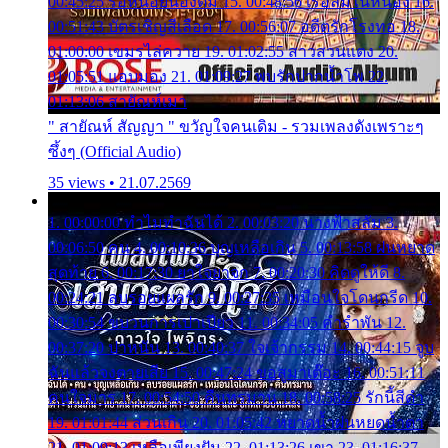
00:45:25 รอหน่อยน้องติ๋ม 15. 00:48:56 เรือล่มในหนอง 16.
00:51:43 บัตรเชิญสีเลือด 17. 00:56:07 อดีตรักโรงทอ 18.
01:00:00 เขมรไล่ควาย 19. 01:02:55 สาวสวนแตง 20.
01:05:51 แอบมอง 21. 01:09:27 พบรักปากน้ำโพ 22.
01:13:06 สายัณห์เมา
" สายัณห์ สัญญา " ขวัญใจคนเดิม - รวมเพลงดังเพราะๆ
ซึ้งๆ (Official Audio)
35 views • 21.07.2569
1. 00:00:00 ทำไมทำฉันได้ 2. 00:03:20 นางฟ้าสลัม 3.
00:06:50 คน 4. 00:10:36 บุญเหลือเกิน 5. 00:13:58 ฝนหยาด
สุดท้าย 6. 00:17:30 ยาใจยาจก 7. 00:20:30 คิดดูให้ดี 8.
00:24:21 ลบรอยแผลรัก 9. 00:27:35 เหมือนใจโดนกรีด 10.
00:30:54 ขบวนการเปาเปียว 11. 00:34:05 คำรำพัน 12.
00:37:20 ปาหนัน 13. 00:40:37 ใจเจ้ากรรม 14. 00:44:15 จูบ
ฉันแล้วจงตายเสีย 15. 00:47:24 ขอสูมาเต๊อะ 16. 00:51:11
คนใจมาร 17. 00:54:50 คืนทรมาน 18. 00:58:25 รักนี้สีดำ
19. 01:01:44 ส่วนเกิน 20. 01:05:42 หยาดน้ำฝนหยดน้ำตา
21. 01:09:13 เหลือเพียงฝัน 22. 01:13:26 เขา 23. 01:16:37