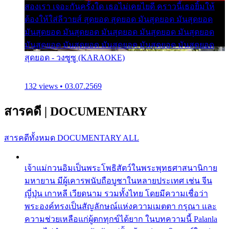
สองเรา เจอะกันครั้งใด เธอไม่เคยไยดี คราวนี้เธอยิ้มให้
ต้องให้ใส่ลีวายส์ สุดยอด สุดยอด มันสุดยอด มันสุดยอด
มันสุดยอด มันสุดยอด มันสุดยอด มันสุดยอด มันสุดยอด
มันสุดยอด มันสุดยอด มันสุดยอด มันสุดยอด มันสุดยอด
สุดยอด - วงซูซู (KARAOKE)
132 views • 03.07.2569
สารคดี
|
DOCUMENTARY
สารคดีทั้งหมด
DOCUMENTARY ALL
เจ้าแม่กวนอิมเป็นพระโพธิสัตว์ในพระพุทธศาสนานิกาย
มหายาน มีผู้เคารพนับถือบูชาในหลายประเทศ เช่น จีน
ญี่ปุ่น เกาหลี เวียดนาม รวมทั้งไทย โดยมีความเชื่อว่า
พระองค์ทรงเป็นสัญลักษณ์แห่งความเมตตา กรุณา และ
ความช่วยเหลือแก่ผู้ตกทุกข์ได้ยาก ในบทความนี้ Palanla