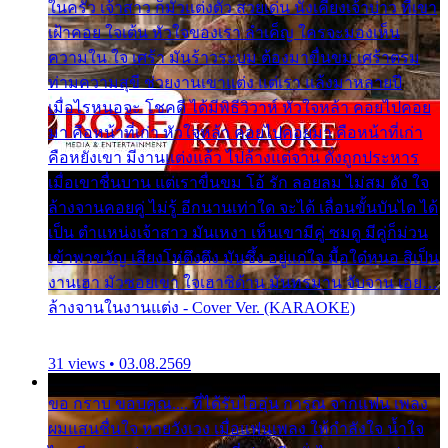
ในครัว เจ้าสาว ก็มัวแต่งตัว สวยเด่น นั่งเคียงเจ้าบ่าว ที่เขา
เฝ้าคอย ใจเต้น หัวใจของเรา ลำเค็ญ ใครจะมองเห็น
ความใน ใจ เศร้า มันร้าวระบม ต้องมาขื่นขม เศร้าตรม
ท่ามความสุขี ช่วยงานเขาแต่ง แต่เรา แล้งมาหลายปี
เมื่อไรหนอจะ โชคดี ได้มีพิธีวิวาห์ หัวใจหล้า คอยไปคอย
มา คือหน้าที่เก่า หัวใจหล้า คอยไปคอยมา คือหน้าที่เก่า
คือหยังเขา มีงานแต่งแล้ว ไปล้างแต่จาน ดั่งถูกประหาร
เมื่อเขาชื่นบาน แต่เราขื่นขม โอ้ รัก ลอยลม ไม่สม ดัง ใจ
ล้างจานคอยคู่ ไม่รู้ อีกนานเท่าใด จะได้ เลื่อนขั้นบันได ได้
เป็น ตำแหน่งเจ้าสาว มันเหงา เห็นเขามีคู่ ซมดู มีคู่ก็ม่วน
เข้าพาขวัญ เสียงโห่ตึงตึง มันซึ้ง อยู่แก่ใจ มื้อใด๋หนอ สิเป็น
งานเฮา มัวซอยเขา ใจเฮาซิด้าน มันทรมาน จับจาน เอย…
ล้างจานในงานแต่ง - Cover Ver. (KARAOKE)
31 views • 03.08.2569
ขอ กราบ ขอบคุณ.... ที่ได้รับไออุ่น การุณ จากแฟน เพลง
ผมแสนชื่นใจ หายวังเวง เมื่อแฟนเพลง ให้กำลังใจ น้ำใจ