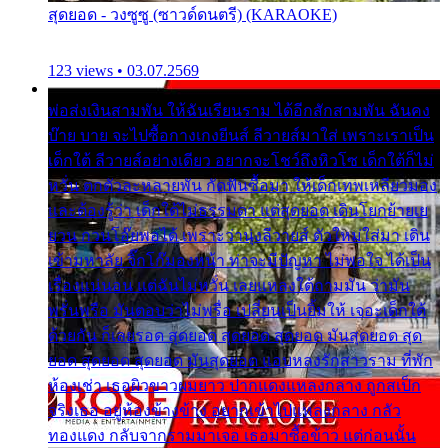
สุดยอด - วงซูซู (ซาวด์ดนตรี) (KARAOKE)
123 views • 03.07.2569
พ่อส่งเงินสามพัน ให้ฉันเรียนราม ได้อีกสักสามพัน ฉันคง
บ๊าย บาย จะไปซื้อกางเกงยีนส์ ลีวายส์มาใส่ เพราะเราเป็น
เด็กใต้ ลีวายส์อย่างเดียว อยากจะโชว์ถึงหิวโซ เด็กใต้ก็ไม่
หวั่น ตกตัวละหลายพัน กัดฟันซื้อมา ให้เด็กเทพเหลียวมอง
และต้องรู้ว่า เด็กใต้ไม่ธรรมดา แต่สุดยอด เดินโยกย้ายเย
ยวน กวนโอ๊ยพอได้ เพราะว่านุ่งลีวายส์ ตัวใหม่ใส่มา เดิน
เข้ามหาลัย จิ๊กโก๊มองหน้า ท่าจะมีปัญหา ไม่พอใจ ได้เป็น
เรื่องแน่นอน แต่ฉันไม่หวั่น เลยแหลงใต้ถามมัน ว่ามัน
พรั่นพรือ มันตอบว่าไม่พรื่อ เปลี่ยนเป็นยิ้มให้ เจอะเด็กใต้
ด้วยกัน ก็เลยรอด สุดยอด สุดยอด สุดยอด มันสุดยอด สุด
ยอด สุดยอด สุดยอด มันสุดยอด แอบหลงรักสาวราม ที่พัก
ห้องเช่า เธอผิวขาวผมยาว ปากแดงแหลงกลาง ถูกสเป็ก
จริงเธอ อยู่ห้องข้างข้าง อยากเข้าไปแหลงกลาง กลัว
ทองแดง กลับจากรามมาเจอ เธอมาซื้อข้าว แต่ก่อนนั้น