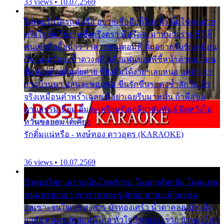
33 views • 10.07.2569
ไม่เคยรักใครแน่หรือ อยากเชื่อถือก็ไม่กล้า ติ๋มใช่คนสวย
ตรึงใจ ติ๋มใช่งามซึ้งตรึงตรา พี่หรือจะมาหมายร่วมชีวี ก็
คนเขาลืออื้อฉาว ว่าสาวๆรุมตอมพี่ ติ๋มอยากรับรักเหมือน
กัน แต่หวั่นจะช้ำดวงฤดี กลัวแฟนของพี่ชี้หน้าด่าทอ ก็คน
ชื่อต๋อยต้อยตุ้มตุ๋ยต่าย พี่ยังลืมได้ง่ายๆเลยหนอ แค่ตัวเรา
สาวบ้านนา แสนจะซอมซ่อ ขืนรักขืนรอคงช้ำสักวัน ถ้า
จริงเหมือนคำพร่ำเฉลย พี่อย่าเฉยรีบมาหมั้น ถ้าพี่สู่ขอ
ตามธรรมเนียม ติ๋มจะเตรียมรับเกลียวสัมพันธ์ ผิดหวังไม่
หวั่นขอยอมได้เคียง
รักติ๋มแน่หรือ - หงษ์ทอง ดาวอุดร (KARAOKE)
36 views • 10.07.2569
บัวทองโศก เพราะเป็นโรครักรุม ในอกกลัดกลุ้ม โดนแฟน
หนุ่มหลอกเอา เขารวย และรูปหล่อ มาพะเน้าพะนอ
ออเซาะจนใจเบา สงสาร บัวทองเศร้า น้ำตาคลอเบ้า เฝ้า
อาลัย หนุ่มรูปหล่อหนีไกล หัวใจบัวทองระรวย บัวทองโศก