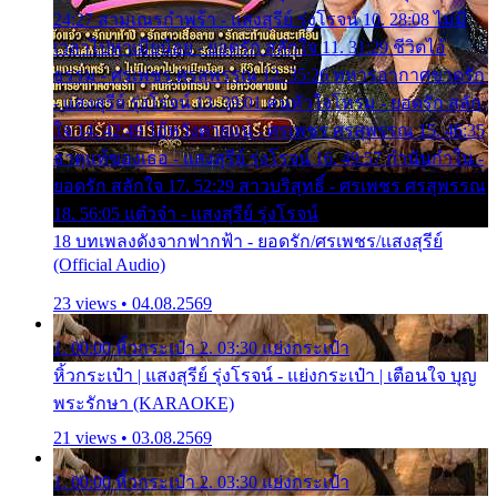
24:27 สามเณรกำพร้า - แสงสุรีย์ รุ่งโรจน์ 10. 28:08 ไม่มี
เวลาไปหาเมียน้อย - ยอดรัก สลักใจ 11. 31:29 ชีวิตไอ้
ธรรม - ศรเพชร ศรสุพรรณ 12. 35:26 ทหารอากาศขาดรัก
- แสงสุรีย์ รุ่งโรจน์ 13. 39:01 คนหัวใจโทรม - ยอดรัก สลัก
ใจ 14. 42:49 ไอ้หวังตายแน่ - ศรเพชร ศรสุพรรณ 15. 46:35
ธาตุแท้ของเธอ - แสงสุรีย์ รุ่งโรจน์ 16. 49:57 กำนันกำใน -
ยอดรัก สลักใจ 17. 52:29 สาวบริสุทธิ์ - ศรเพชร ศรสุพรรณ
18. 56:05 แต๋วจ๋า - แสงสุรีย์ รุ่งโรจน์
18 บทเพลงดังจากฟากฟ้า - ยอดรัก/ศรเพชร/แสงสุรีย์
(Official Audio)
23 views • 04.08.2569
1. 00:00 หิ้วกระเป๋า 2. 03:30 แย่งกระเป๋า
หิ้วกระเป๋า | แสงสุรีย์ รุ่งโรจน์ - แย่งกระเป๋า | เตือนใจ บุญ
พระรักษา (KARAOKE)
21 views • 03.08.2569
1. 00:00 หิ้วกระเป๋า 2. 03:30 แย่งกระเป๋า