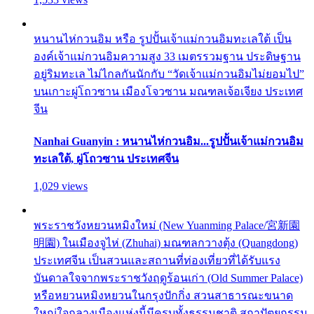
หนานไห่กวนอิม หรือ รูปปั้นเจ้าแม่กวนอิมทะเลใต้ เป็น
องค์เจ้าแม่กวนอิมความสูง 33 เมตรรวมฐาน ประดิษฐาน
อยู่ริมทะเล ไม่ไกลกันนักกับ “วัดเจ้าแม่กวนอิมไม่ยอมไป”
บนเกาะผู่โถวซาน เมืองโจวซาน มณฑลเจ้อเจียง ประเทศ
จีน
Nanhai Guanyin : หนานไห่กวนอิม...รูปปั้นเจ้าแม่กวนอิม
ทะเลใต้, ผู่โถวซาน ประเทศจีน
1,029 views
พระราชวังหยวนหมิงใหม่ (New Yuanming Palace/宮新園
明園) ในเมืองจูไห่ (Zhuhai) มณฑลกวางตุ้ง (Quangdong)
ประเทศจีน เป็นสวนและสถานที่ท่องเที่ยวที่ได้รับแรง
บันดาลใจจากพระราชวังฤดูร้อนเก่า (Old Summer Palace)
หรือหยวนหมิงหยวนในกรุงปักกิ่ง สวนสาธารณะขนาด
ใหญ่ใจกลางเมืองแห่งนี้มีครบทั้งธรรมชาติ สถาปัตยกรรม