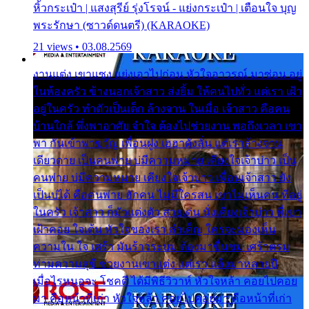
หิ้วกระเป๋า | แสงสุรีย์ รุ่งโรจน์ - แย่งกระเป๋า | เตือนใจ บุญ
พระรักษา (ซาวด์ดนตรี) (KARAOKE)
21 views • 03.08.2569
งานแต่ง เขาแซง แย่งเอาไปก่อน หัวใจอาวรณ์ มาซ่อน อยู่
ในห้องครัว ข้างนอกเจ้าสาว ส่งยิ้ม ให้คนไปทั่ว แต่เรา เฝ้า
อยู่ในครัว ทำตัวเป็นเด็ก ล้างจาน ในเมื่อ เจ้าสาว คือคน
บ้านใกล้ พึ่งพาอาศัย จำใจ ต้องไปช่วยงาน พอถึงเวลา เขา
พา กันเข้าพาขวัญ เพื่อนฝูง เฮฮาดังลั่น แต่เราล้างจาน
เดียวดาย เป็นคนพ่าย บ่มีความหมาย เคียงใจเจ้าบ่าว เป็น
คนพ่าย บ่มีความหมาย เคียงใจเจ้าบ่าว เพื่อนเจ้าสาว ยัง
เป็นบ่ได้ คือคนพ่าย ฮักคน ไม่มีใครสน เขาไม่เห็นคน ที่อยู่
ในครัว เจ้าสาว ก็มัวแต่งตัว สวยเด่น นั่งเคียงเจ้าบ่าว ที่เขา
เฝ้าคอย ใจเต้น หัวใจของเรา ลำเค็ญ ใครจะมองเห็น
ความใน ใจ เศร้า มันร้าวระบม ต้องมาขื่นขม เศร้าตรม
ท่ามความสุขี ช่วยงานเขาแต่ง แต่เรา แล้งมาหลายปี
เมื่อไรหนอจะ โชคดี ได้มีพิธีวิวาห์ หัวใจหล้า คอยไปคอย
มา คือหน้าที่เก่า หัวใจหล้า คอยไปคอยมา คือหน้าที่เก่า