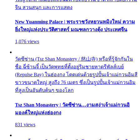
จีน สวนสนุก และการแสดง
New Yuanming Palace | พระราชวังหยวนหมิงใหม่ ความ
ยิ่งใหญ่แห่งประวัติศาสตร์ มณฑลกวางตุ้ง ประเทศจีน
1,076 views
วัดซีซ่าน (Tsz Shan Monastery / 慈山寺) หรือที่รู้จักกันใน
ชื่อ ฉี่ซ้านจี๋ เป็นวัดพุทธที่ตั้งอยู่ริมชายหาดรีพัลส์เบย์
(Repulse Bay) ในฮ่องกง โดดเด่นด้วยรูปปั้นเจ้าแม่กวนอิมสี
ขาวขนาดใหญ่ สูงถึง 76 เมตร ซึ่งเป็นรูปปั้นเจ้าแม่กวนอิม
ที่สูงเป็นอันดับต้นๆ ของโลก
Tsz Shan Monastery | วัดซีซ่าน…งามสง่าเจ้าแม่กวนอิ
มองค์ใหญ่แห่งฮ่องกง
831 views