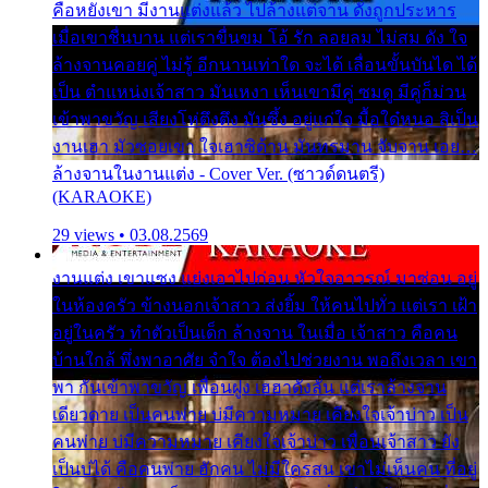
คือหยังเขา มีงานแต่งแล้ว ไปล้างแต่จาน ดั่งถูกประหาร
เมื่อเขาชื่นบาน แต่เราขื่นขม โอ้ รัก ลอยลม ไม่สม ดัง ใจ
ล้างจานคอยคู่ ไม่รู้ อีกนานเท่าใด จะได้ เลื่อนขั้นบันได ได้
เป็น ตำแหน่งเจ้าสาว มันเหงา เห็นเขามีคู่ ซมดู มีคู่ก็ม่วน
เข้าพาขวัญ เสียงโห่ตึงตึง มันซึ้ง อยู่แก่ใจ มื้อใด๋หนอ สิเป็น
งานเฮา มัวซอยเขา ใจเฮาซิด้าน มันทรมาน จับจาน เอย…
ล้างจานในงานแต่ง - Cover Ver. (ซาวด์ดนตรี)
(KARAOKE)
29 views • 03.08.2569
งานแต่ง เขาแซง แย่งเอาไปก่อน หัวใจอาวรณ์ มาซ่อน อยู่
ในห้องครัว ข้างนอกเจ้าสาว ส่งยิ้ม ให้คนไปทั่ว แต่เรา เฝ้า
อยู่ในครัว ทำตัวเป็นเด็ก ล้างจาน ในเมื่อ เจ้าสาว คือคน
บ้านใกล้ พึ่งพาอาศัย จำใจ ต้องไปช่วยงาน พอถึงเวลา เขา
พา กันเข้าพาขวัญ เพื่อนฝูง เฮฮาดังลั่น แต่เราล้างจาน
เดียวดาย เป็นคนพ่าย บ่มีความหมาย เคียงใจเจ้าบ่าว เป็น
คนพ่าย บ่มีความหมาย เคียงใจเจ้าบ่าว เพื่อนเจ้าสาว ยัง
เป็นบ่ได้ คือคนพ่าย ฮักคน ไม่มีใครสน เขาไม่เห็นคน ที่อยู่