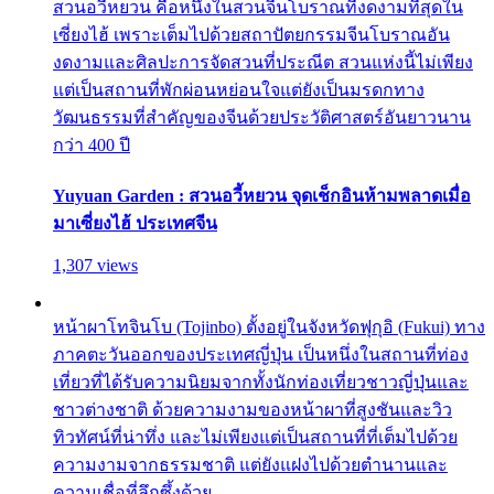
สวนอวี้หยวน คือหนึ่งในสวนจีนโบราณที่งดงามที่สุดใน
เซี่ยงไฮ้ เพราะเต็มไปด้วยสถาปัตยกรรมจีนโบราณอัน
งดงามและศิลปะการจัดสวนที่ประณีต สวนแห่งนี้ไม่เพียง
แต่เป็นสถานที่พักผ่อนหย่อนใจแต่ยังเป็นมรดกทาง
วัฒนธรรมที่สำคัญของจีนด้วยประวัติศาสตร์อันยาวนาน
กว่า 400 ปี
Yuyuan Garden : สวนอวี้หยวน จุดเช็กอินห้ามพลาดเมื่อ
มาเซี่ยงไฮ้ ประเทศจีน
1,307 views
หน้าผาโทจินโบ (Tojinbo) ตั้งอยู่ในจังหวัดฟุกุอิ (Fukui) ทาง
ภาคตะวันออกของประเทศญี่ปุ่น เป็นหนึ่งในสถานที่ท่อง
เที่ยวที่ได้รับความนิยมจากทั้งนักท่องเที่ยวชาวญี่ปุ่นและ
ชาวต่างชาติ ด้วยความงามของหน้าผาที่สูงชันและวิว
ทิวทัศน์ที่น่าทึ่ง และไม่เพียงแต่เป็นสถานที่ที่เต็มไปด้วย
ความงามจากธรรมชาติ แต่ยังแฝงไปด้วยตำนานและ
ความเชื่อที่ลึกซึ้งด้วย