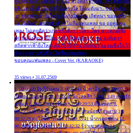
คู่แฟนเพลง ไม่เคยคิดว่าเก่ง หรือดังกว่าใคร..ใคร พระคุณ
ผู้ฟัง เท่านั้นยิ่งใหญ่ ที่เป็นแรงใจ ให้ผมดังมา.. ขอ องค์เท
วา สถิตฟากฟ้ายิ่งใหญ่ คุ้มภัยให้ท่าน เถิดหนา ขอจงเชื่อ
ใจ ไว้เถิดว่า ตราบชั่วชีวา ไม่ลืมแฟนเพลง ขอ อยู่คู่แฟน
เพลง ไม่เคยคิดว่าเก่ง หรือดังกว่าใคร..ใคร พระคุณผู้ฟัง
เท่านั้นยิ่งใหญ่ ที่เป็นแรงใจ ให้ผมดังมา.. ขอ องค์เทวา
สถิตฟากฟ้ายิ่งใหญ่ คุ้มภัยให้ท่าน เถิดหนา ขอจงเชื่อใจ ไว้
เถิดว่า ตราบชั่วชีวา ไม่ลืมแฟนเพลง
ขอบคุณแฟนเพลง - Cover Ver. (KARAOKE)
35 views • 31.07.2569
1. 00:00:00 ยินดีรับเดน 2. 00:03:44 น้ำตาอีสาน 3. 00:07:51
กิ่งทองใบหยก 4. 00:10:35 น้ำนิ่งไหลลึก 5. 00:13:49 ลานรัก
ลานเท 6. 00:17:06 จำใจจาก 7. 00:20:53 คืนฝนตก 8.
00:25:16 น้ำลงเดือนยี่ 9. 00:28:47 โสนน้อยเรือนงาม 10.
00:32:29 ตอไม้ที่ตายแล้ว 11. 00:35:41 น้ำกรดแช่เย็น 12.
00:39:08 อยากฟังซ้ำ 13. 00:42:32 รู้ว่าเขาหลอก 14.