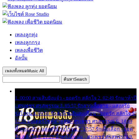
เพลงลูกทุ่ง
เพลงลูกกรุง
เพลงเพื่อชีวิต
อัลบั้ม
เพลงทั้งหมด
Music All
ค้นหา
Search
1. 00:00 สามสิบยังแจ๋ว - ยอดรัก สลักใจ 2. 02:49 รักมาห้าปี
- ศรเพชร ศรสุพรรณ 3. 05:57 รักสาวเสื้อลาย - แสงสุรีย์
รุ่งโรจน์ 4. 09:51 รักสะท้านดินสะเทือน - ยอดรัก สลักใจ 5.
12:23 มอเตอร์ไซค์ทำหล่น - ศรเพชร ศรสุพรรณ 6. 14:49
หิ้วกระเป๋า - แสงสุรีย์ รุ่งโรจน์ 7. 17:57 รักเผื่อเลือก - ยอด
รัก สลักใจ 8. 21:21 น้ำตาไอ้หนุ่ม - ศรเพชร ศรสุพรรณ 9.