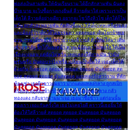
พ่อส่งเงินสามพัน ให้ฉันเรียนราม ได้อีกสักสามพัน ฉันคง
บ๊าย บาย จะไปซื้อกางเกงยีนส์ ลีวายส์มาใส่ เพราะเราเป็น
เด็กใต้ ลีวายส์อย่างเดียว อยากจะโชว์ถึงหิวโซ เด็กใต้ก็ไม่
หวั่น ตกตัวละหลายพัน กัดฟันซื้อมา ให้เด็กเทพเหลียวมอง
และต้องรู้ว่า เด็กใต้ไม่ธรรมดา แต่สุดยอด เดินโยกย้ายเย
ยวน กวนโอ๊ยพอได้ เพราะว่านุ่งลีวายส์ ตัวใหม่ใส่มา เดิน
เข้ามหาลัย จิ๊กโก๊มองหน้า ท่าจะมีปัญหา ไม่พอใจ ได้เป็น
เรื่องแน่นอน แต่ฉันไม่หวั่น เลยแหลงใต้ถามมัน ว่ามัน
พรั่นพรือ มันตอบว่าไม่พรื่อ เปลี่ยนเป็นยิ้มให้ เจอะเด็กใต้
ด้วยกัน ก็เลยรอด สุดยอด สุดยอด สุดยอด มันสุดยอด สุด
ยอด สุดยอด สุดยอด มันสุดยอด แอบหลงรักสาวราม ที่พัก
ห้องเช่า เธอผิวขาวผมยาว ปากแดงแหลงกลาง ถูกสเป็ก
จริงเธอ อยู่ห้องข้างข้าง อยากเข้าไปแหลงกลาง กลัว
ทองแดง กลับจากรามมาเจอ เธอมาซื้อข้าว แต่ก่อนนั้น
สองเรา เจอะกันครั้งใด เธอไม่เคยไยดี คราวนี้เธอยิ้มให้
ต้องให้ใส่ลีวายส์ สุดยอด สุดยอด มันสุดยอด มันสุดยอด
มันสุดยอด มันสุดยอด มันสุดยอด มันสุดยอด มันสุดยอด
มันสุดยอด มันสุดยอด มันสุดยอด มันสุดยอด มันสุดยอด