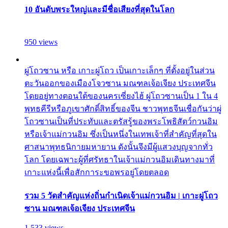
10 อันดับพระใหญ่และมีชื่อเสียงที่สุดในโลก
950 views
ผู่โถวซาน หรือ เกาะผู่โถว เป็นเกาะเล็กๆ ที่ตั้งอยู่ในส่วน
ตะวันออกของเมืองโจวซาน มณฑลเจ้อเจียง ประเทศจีน
โดยอยู่ทางตอนใต้ของนครเซี่ยงไฮ้ ผู่โถวซานเป็น 1 ใน 4
พุทธคีรีหรือภูเขาศักดิ์สิทธิ์ของจีน ชาวพุทธจีนเชื่อกันว่าผู่
โถวซานเป็นที่ประทับและตรัสรู้ของพระโพธิสัตว์กวนอิม
หรือเจ้าแม่กวนอิม ซึ่งเป็นหนึ่งในเทพเจ้าที่สำคัญที่สุดใน
ศาสนาพุทธนิกายมหายาน ดังนั้นจึงมีผู้แสวงบุญจากทั่ว
โลก โดยเฉพาะผู้ที่ศรัทธาในเจ้าแม่กวนอิมเดินทางมาที่
เกาะแห่งนี้เพื่อสักการะขอพรอยู่โดยตลอด
รวม 5 วัดสำคัญแห่งถิ่นกำเนิดเจ้าแม่กวนอิม | เกาะผู่โถว
ซาน มณฑลเจ้อเจียง ประเทศจีน
1,533 views