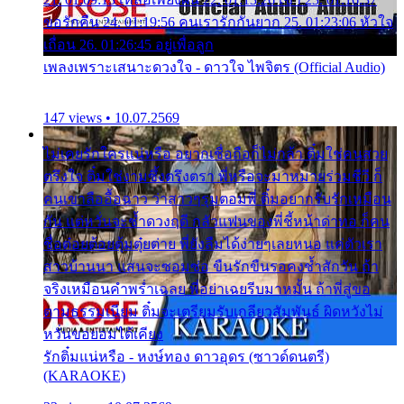
ขอรักคืน 24. 01:19:56 คนเรารักกันยาก 25. 01:23:06 หัวใจ
เถื่อน 26. 01:26:45 อยู่เพื่อลูก
เพลงเพราะเสนาะดวงใจ - ดาวใจ ไพจิตร (Official Audio)
147 views • 10.07.2569
ไม่เคยรักใครแน่หรือ อยากเชื่อถือก็ไม่กล้า ติ๋มใช่คนสวย
ตรึงใจ ติ๋มใช่งามซึ้งตรึงตรา พี่หรือจะมาหมายร่วมชีวี ก็
คนเขาลืออื้อฉาว ว่าสาวๆรุมตอมพี่ ติ๋มอยากรับรักเหมือน
กัน แต่หวั่นจะช้ำดวงฤดี กลัวแฟนของพี่ชี้หน้าด่าทอ ก็คน
ชื่อต๋อยต้อยตุ้มตุ๋ยต่าย พี่ยังลืมได้ง่ายๆเลยหนอ แค่ตัวเรา
สาวบ้านนา แสนจะซอมซ่อ ขืนรักขืนรอคงช้ำสักวัน ถ้า
จริงเหมือนคำพร่ำเฉลย พี่อย่าเฉยรีบมาหมั้น ถ้าพี่สู่ขอ
ตามธรรมเนียม ติ๋มจะเตรียมรับเกลียวสัมพันธ์ ผิดหวังไม่
หวั่นขอยอมได้เคียง
รักติ๋มแน่หรือ - หงษ์ทอง ดาวอุดร (ซาวด์ดนตรี)
(KARAOKE)