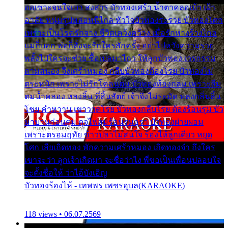
ออเซาะจนใจเบา สงสาร บัวทองเศร้า น้ำตาคลอเบ้า เฝ้า
อาลัย หนุ่มรูปหล่อหนีไกล หัวใจบัวทองระรวย บัวทองโศก
เพราะเป็นโรครักจาง ชีวิตเคว้งคว้าง เมื่อรักห่างร้างไกล
แม่ก็บอก พ่อก็สั่งจะรักใครสักครั้ง อย่าไปหวังความรวย
พลั้งไปใครจะช่วย ซื้อเปลมาไกว ให้ลูกบัวทอง เวรกรรม
ตามสนอง จึงเศร้าหมอง กลีบบัวทองต้องโรย บัวทองไม่
ตระหนัก เพราะไม่รักโคลนตม บัวทองท้องกลม เพราะลืม
ตมน้ำคลอง หลงลิ้น ที่สิ้นสัตย์ เจ้าจึงไม่ระมัด หลงกลิ่นลิ้น
โชย คำหวาน เขาวาดโรย บัวทองกลีบโรย ต้องร้อนรุม บัว
มาบานก่อนตูม ดุจไฟสุมร้อนรุมอุรา บัวทองผ่ายผอม
เพราะตรอมฤทัย ข้าวปลาไม่สนใจ ร้องไห้ลูกเดียว หยุด
โศก เสียเถิดทอง พักความเศร้าหมอง เถิดทองจ๋า ถึงใคร
เขาจะว่า ลูกเจ้าเกิดมา จะชื่อว่าไง พี่ขอเป็นเพื่อนปลอบใจ
จะตั้งชื่อให้ ว่าไอ้บังเอิญ
บัวทองร้องไห้ - เทพพร เพชรอุบล(KARAOKE)
118 views • 06.07.2569