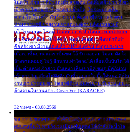
ในครัว เจ้าสาว ก็มัวแต่งตัว สวยเด่น นั่งเคียงเจ้าบ่าว ที่เขา
เฝ้าคอย ใจเต้น หัวใจของเรา ลำเค็ญ ใครจะมองเห็น
ความใน ใจ เศร้า มันร้าวระบม ต้องมาขื่นขม เศร้าตรม
ท่ามความสุขี ช่วยงานเขาแต่ง แต่เรา แล้งมาหลายปี
เมื่อไรหนอจะ โชคดี ได้มีพิธีวิวาห์ หัวใจหล้า คอยไปคอย
มา คือหน้าที่เก่า หัวใจหล้า คอยไปคอยมา คือหน้าที่เก่า
คือหยังเขา มีงานแต่งแล้ว ไปล้างแต่จาน ดั่งถูกประหาร
เมื่อเขาชื่นบาน แต่เราขื่นขม โอ้ รัก ลอยลม ไม่สม ดัง ใจ
ล้างจานคอยคู่ ไม่รู้ อีกนานเท่าใด จะได้ เลื่อนขั้นบันได ได้
เป็น ตำแหน่งเจ้าสาว มันเหงา เห็นเขามีคู่ ซมดู มีคู่ก็ม่วน
เข้าพาขวัญ เสียงโห่ตึงตึง มันซึ้ง อยู่แก่ใจ มื้อใด๋หนอ สิเป็น
งานเฮา มัวซอยเขา ใจเฮาซิด้าน มันทรมาน จับจาน เอย…
ล้างจานในงานแต่ง - Cover Ver. (KARAOKE)
32 views • 03.08.2569
ขอ กราบ ขอบคุณ.... ที่ได้รับไออุ่น การุณ จากแฟน เพลง
ผมแสนชื่นใจ หายวังเวง เมื่อแฟนเพลง ให้กำลังใจ น้ำใจ