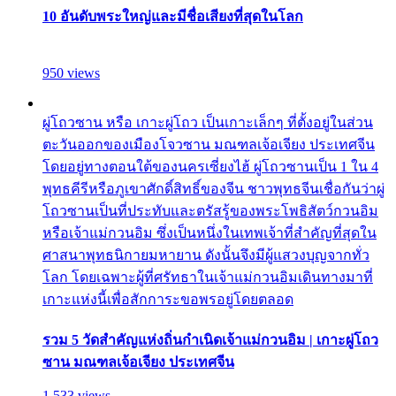
10 อันดับพระใหญ่และมีชื่อเสียงที่สุดในโลก
950 views
ผู่โถวซาน หรือ เกาะผู่โถว เป็นเกาะเล็กๆ ที่ตั้งอยู่ในส่วน
ตะวันออกของเมืองโจวซาน มณฑลเจ้อเจียง ประเทศจีน
โดยอยู่ทางตอนใต้ของนครเซี่ยงไฮ้ ผู่โถวซานเป็น 1 ใน 4
พุทธคีรีหรือภูเขาศักดิ์สิทธิ์ของจีน ชาวพุทธจีนเชื่อกันว่าผู่
โถวซานเป็นที่ประทับและตรัสรู้ของพระโพธิสัตว์กวนอิม
หรือเจ้าแม่กวนอิม ซึ่งเป็นหนึ่งในเทพเจ้าที่สำคัญที่สุดใน
ศาสนาพุทธนิกายมหายาน ดังนั้นจึงมีผู้แสวงบุญจากทั่ว
โลก โดยเฉพาะผู้ที่ศรัทธาในเจ้าแม่กวนอิมเดินทางมาที่
เกาะแห่งนี้เพื่อสักการะขอพรอยู่โดยตลอด
รวม 5 วัดสำคัญแห่งถิ่นกำเนิดเจ้าแม่กวนอิม | เกาะผู่โถว
ซาน มณฑลเจ้อเจียง ประเทศจีน
1,533 views