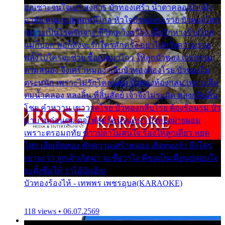
ออเซาะจนใจเบา สงสาร บัวทองเศร้า น้ำตาคลอเบ้า เฝ้า
อาลัย หนุ่มรูปหล่อหนีไกล หัวใจบัวทองระรวย บัวทองโศก
เพราะเป็นโรครักจาง ชีวิตเคว้งคว้าง เมื่อรักห่างร้างไกล
แม่ก็บอก พ่อก็สั่งจะรักใครสักครั้ง อย่าไปหวังความรวย
พลั้งไปใครจะช่วย ซื้อเปลมาไกว ให้ลูกบัวทอง เวรกรรม
ตามสนอง จึงเศร้าหมอง กลีบบัวทองต้องโรย บัวทองไม่
ตระหนัก เพราะไม่รักโคลนตม บัวทองท้องกลม เพราะลืม
ตมน้ำคลอง หลงลิ้น ที่สิ้นสัตย์ เจ้าจึงไม่ระมัด หลงกลิ่นลิ้น
โชย คำหวาน เขาวาดโรย บัวทองกลีบโรย ต้องร้อนรุม บัว
มาบานก่อนตูม ดุจไฟสุมร้อนรุมอุรา บัวทองผ่ายผอม
เพราะตรอมฤทัย ข้าวปลาไม่สนใจ ร้องไห้ลูกเดียว หยุด
โศก เสียเถิดทอง พักความเศร้าหมอง เถิดทองจ๋า ถึงใคร
เขาจะว่า ลูกเจ้าเกิดมา จะชื่อว่าไง พี่ขอเป็นเพื่อนปลอบใจ
จะตั้งชื่อให้ ว่าไอ้บังเอิญ
บัวทองร้องไห้ - เทพพร เพชรอุบล(KARAOKE)
118 views • 06.07.2569