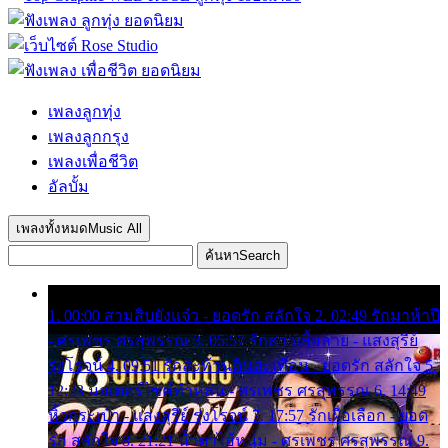
เพลงลูกทุ่ง
เพลงลูกกรุง
เพลงเพื่อชีวิต
อัลบั้ม
เพลงทั้งหมด
Music All
ค้นหา
Search
1. 00:00 สามสิบยังแจ๋ว - ยอดรัก สลักใจ 2. 02:49 รักมาห้าปี
- ศรเพชร ศรสุพรรณ 3. 05:57 รักสาวเสื้อลาย - แสงสุรีย์
รุ่งโรจน์ 4. 09:51 รักสะท้านดินสะเทือน - ยอดรัก สลักใจ 5.
12:23 มอเตอร์ไซค์ทำหล่น - ศรเพชร ศรสุพรรณ 6. 14:49
หิ้วกระเป๋า - แสงสุรีย์ รุ่งโรจน์ 7. 17:57 รักเผื่อเลือก - ยอด
รัก สลักใจ 8. 21:21 น้ำตาไอ้หนุ่ม - ศรเพชร ศรสุพรรณ 9.