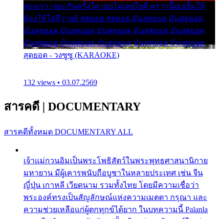
สองเรา เจอะกันครั้งใด เธอไม่เคยไยดี คราวนี้เธอยิ้มให้
ต้องให้ใส่ลีวายส์ สุดยอด สุดยอด มันสุดยอด มันสุดยอด
มันสุดยอด มันสุดยอด มันสุดยอด มันสุดยอด มันสุดยอด
มันสุดยอด มันสุดยอด มันสุดยอด มันสุดยอด มันสุดยอด
สุดยอด - วงซูซู (KARAOKE)
132 views • 03.07.2569
สารคดี
|
DOCUMENTARY
สารคดีทั้งหมด
DOCUMENTARY ALL
เจ้าแม่กวนอิมเป็นพระโพธิสัตว์ในพระพุทธศาสนานิกาย
มหายาน มีผู้เคารพนับถือบูชาในหลายประเทศ เช่น จีน
ญี่ปุ่น เกาหลี เวียดนาม รวมทั้งไทย โดยมีความเชื่อว่า
พระองค์ทรงเป็นสัญลักษณ์แห่งความเมตตา กรุณา และ
ความช่วยเหลือแก่ผู้ตกทุกข์ได้ยาก ในบทความนี้ Palanla