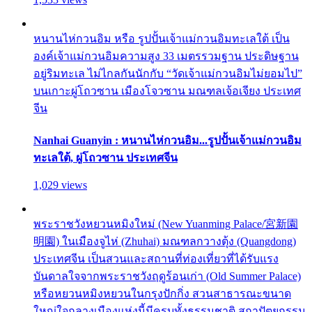
หนานไห่กวนอิม หรือ รูปปั้นเจ้าแม่กวนอิมทะเลใต้ เป็น
องค์เจ้าแม่กวนอิมความสูง 33 เมตรรวมฐาน ประดิษฐาน
อยู่ริมทะเล ไม่ไกลกันนักกับ “วัดเจ้าแม่กวนอิมไม่ยอมไป”
บนเกาะผู่โถวซาน เมืองโจวซาน มณฑลเจ้อเจียง ประเทศ
จีน
Nanhai Guanyin : หนานไห่กวนอิม...รูปปั้นเจ้าแม่กวนอิม
ทะเลใต้, ผู่โถวซาน ประเทศจีน
1,029 views
พระราชวังหยวนหมิงใหม่ (New Yuanming Palace/宮新園
明園) ในเมืองจูไห่ (Zhuhai) มณฑลกวางตุ้ง (Quangdong)
ประเทศจีน เป็นสวนและสถานที่ท่องเที่ยวที่ได้รับแรง
บันดาลใจจากพระราชวังฤดูร้อนเก่า (Old Summer Palace)
หรือหยวนหมิงหยวนในกรุงปักกิ่ง สวนสาธารณะขนาด
ใหญ่ใจกลางเมืองแห่งนี้มีครบทั้งธรรมชาติ สถาปัตยกรรม