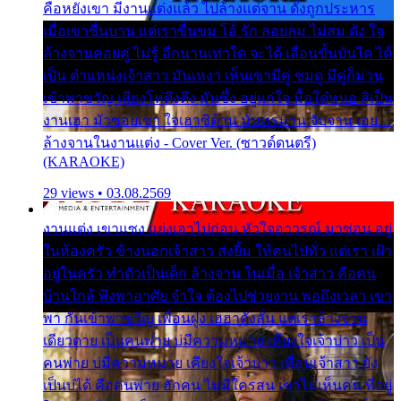
คือหยังเขา มีงานแต่งแล้ว ไปล้างแต่จาน ดั่งถูกประหาร
เมื่อเขาชื่นบาน แต่เราขื่นขม โอ้ รัก ลอยลม ไม่สม ดัง ใจ
ล้างจานคอยคู่ ไม่รู้ อีกนานเท่าใด จะได้ เลื่อนขั้นบันได ได้
เป็น ตำแหน่งเจ้าสาว มันเหงา เห็นเขามีคู่ ซมดู มีคู่ก็ม่วน
เข้าพาขวัญ เสียงโห่ตึงตึง มันซึ้ง อยู่แก่ใจ มื้อใด๋หนอ สิเป็น
งานเฮา มัวซอยเขา ใจเฮาซิด้าน มันทรมาน จับจาน เอย…
ล้างจานในงานแต่ง - Cover Ver. (ซาวด์ดนตรี)
(KARAOKE)
29 views • 03.08.2569
งานแต่ง เขาแซง แย่งเอาไปก่อน หัวใจอาวรณ์ มาซ่อน อยู่
ในห้องครัว ข้างนอกเจ้าสาว ส่งยิ้ม ให้คนไปทั่ว แต่เรา เฝ้า
อยู่ในครัว ทำตัวเป็นเด็ก ล้างจาน ในเมื่อ เจ้าสาว คือคน
บ้านใกล้ พึ่งพาอาศัย จำใจ ต้องไปช่วยงาน พอถึงเวลา เขา
พา กันเข้าพาขวัญ เพื่อนฝูง เฮฮาดังลั่น แต่เราล้างจาน
เดียวดาย เป็นคนพ่าย บ่มีความหมาย เคียงใจเจ้าบ่าว เป็น
คนพ่าย บ่มีความหมาย เคียงใจเจ้าบ่าว เพื่อนเจ้าสาว ยัง
เป็นบ่ได้ คือคนพ่าย ฮักคน ไม่มีใครสน เขาไม่เห็นคน ที่อยู่