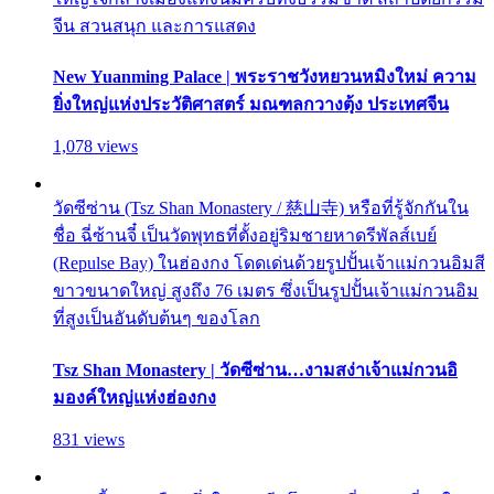
จีน สวนสนุก และการแสดง
New Yuanming Palace | พระราชวังหยวนหมิงใหม่ ความ
ยิ่งใหญ่แห่งประวัติศาสตร์ มณฑลกวางตุ้ง ประเทศจีน
1,078 views
วัดซีซ่าน (Tsz Shan Monastery / 慈山寺) หรือที่รู้จักกันใน
ชื่อ ฉี่ซ้านจี๋ เป็นวัดพุทธที่ตั้งอยู่ริมชายหาดรีพัลส์เบย์
(Repulse Bay) ในฮ่องกง โดดเด่นด้วยรูปปั้นเจ้าแม่กวนอิมสี
ขาวขนาดใหญ่ สูงถึง 76 เมตร ซึ่งเป็นรูปปั้นเจ้าแม่กวนอิม
ที่สูงเป็นอันดับต้นๆ ของโลก
Tsz Shan Monastery | วัดซีซ่าน…งามสง่าเจ้าแม่กวนอิ
มองค์ใหญ่แห่งฮ่องกง
831 views