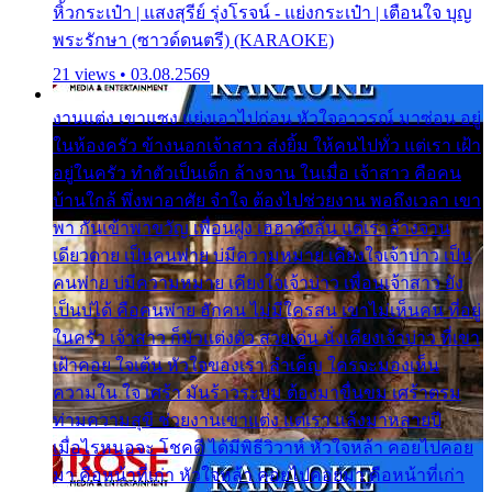
หิ้วกระเป๋า | แสงสุรีย์ รุ่งโรจน์ - แย่งกระเป๋า | เตือนใจ บุญ
พระรักษา (ซาวด์ดนตรี) (KARAOKE)
21 views • 03.08.2569
งานแต่ง เขาแซง แย่งเอาไปก่อน หัวใจอาวรณ์ มาซ่อน อยู่
ในห้องครัว ข้างนอกเจ้าสาว ส่งยิ้ม ให้คนไปทั่ว แต่เรา เฝ้า
อยู่ในครัว ทำตัวเป็นเด็ก ล้างจาน ในเมื่อ เจ้าสาว คือคน
บ้านใกล้ พึ่งพาอาศัย จำใจ ต้องไปช่วยงาน พอถึงเวลา เขา
พา กันเข้าพาขวัญ เพื่อนฝูง เฮฮาดังลั่น แต่เราล้างจาน
เดียวดาย เป็นคนพ่าย บ่มีความหมาย เคียงใจเจ้าบ่าว เป็น
คนพ่าย บ่มีความหมาย เคียงใจเจ้าบ่าว เพื่อนเจ้าสาว ยัง
เป็นบ่ได้ คือคนพ่าย ฮักคน ไม่มีใครสน เขาไม่เห็นคน ที่อยู่
ในครัว เจ้าสาว ก็มัวแต่งตัว สวยเด่น นั่งเคียงเจ้าบ่าว ที่เขา
เฝ้าคอย ใจเต้น หัวใจของเรา ลำเค็ญ ใครจะมองเห็น
ความใน ใจ เศร้า มันร้าวระบม ต้องมาขื่นขม เศร้าตรม
ท่ามความสุขี ช่วยงานเขาแต่ง แต่เรา แล้งมาหลายปี
เมื่อไรหนอจะ โชคดี ได้มีพิธีวิวาห์ หัวใจหล้า คอยไปคอย
มา คือหน้าที่เก่า หัวใจหล้า คอยไปคอยมา คือหน้าที่เก่า