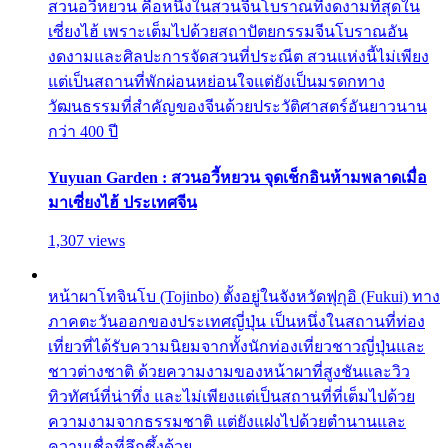
สวนอวี้หยวน คือหนึ่งในสวนจีนโบราณที่งดงามที่สุดใน
เซี่ยงไฮ้ เพราะเต็มไปด้วยสถาปัตยกรรมจีนโบราณอัน
งดงามและศิลปะการจัดสวนที่ประณีต สวนแห่งนี้ไม่เพียง
แต่เป็นสถานที่พักผ่อนหย่อนใจแต่ยังเป็นมรดกทาง
วัฒนธรรมที่สำคัญของจีนด้วยประวัติศาสตร์อันยาวนาน
กว่า 400 ปี
Yuyuan Garden : สวนอวี้หยวน จุดเช็กอินห้ามพลาดเมื่อ
มาเซี่ยงไฮ้ ประเทศจีน
1,307 views
หน้าผาโทจินโบ (Tojinbo) ตั้งอยู่ในจังหวัดฟุกุอิ (Fukui) ทาง
ภาคตะวันออกของประเทศญี่ปุ่น เป็นหนึ่งในสถานที่ท่อง
เที่ยวที่ได้รับความนิยมจากทั้งนักท่องเที่ยวชาวญี่ปุ่นและ
ชาวต่างชาติ ด้วยความงามของหน้าผาที่สูงชันและวิว
ทิวทัศน์ที่น่าทึ่ง และไม่เพียงแต่เป็นสถานที่ที่เต็มไปด้วย
ความงามจากธรรมชาติ แต่ยังแฝงไปด้วยตำนานและ
ความเชื่อที่ลึกซึ้งด้วย