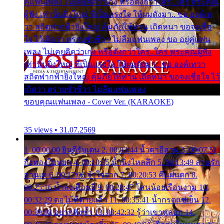
คู่แฟนเพลง ไม่เคยคิดว่าเก่ง หรือดังกว่าใคร..ใคร พระคุณ
ผู้ฟัง เท่านั้นยิ่งใหญ่ ที่เป็นแรงใจ ให้ผมดังมา.. ขอ องค์เท
วา สถิตฟากฟ้ายิ่งใหญ่ คุ้มภัยให้ท่าน เถิดหนา ขอจงเชื่อ
ใจ ไว้เถิดว่า ตราบชั่วชีวา ไม่ลืมแฟนเพลง ขอ อยู่คู่แฟน
เพลง ไม่เคยคิดว่าเก่ง หรือดังกว่าใคร..ใคร พระคุณผู้ฟัง
เท่านั้นยิ่งใหญ่ ที่เป็นแรงใจ ให้ผมดังมา.. ขอ องค์เทวา
สถิตฟากฟ้ายิ่งใหญ่ คุ้มภัยให้ท่าน เถิดหนา ขอจงเชื่อใจ ไว้
เถิดว่า ตราบชั่วชีวา ไม่ลืมแฟนเพลง
ขอบคุณแฟนเพลง - Cover Ver. (KARAOKE)
35 views • 31.07.2569
1. 00:00:00 ยินดีรับเดน 2. 00:03:44 น้ำตาอีสาน 3. 00:07:51
กิ่งทองใบหยก 4. 00:10:35 น้ำนิ่งไหลลึก 5. 00:13:49 ลานรัก
ลานเท 6. 00:17:06 จำใจจาก 7. 00:20:53 คืนฝนตก 8.
00:25:16 น้ำลงเดือนยี่ 9. 00:28:47 โสนน้อยเรือนงาม 10.
00:32:29 ตอไม้ที่ตายแล้ว 11. 00:35:41 น้ำกรดแช่เย็น 12.
00:39:08 อยากฟังซ้ำ 13. 00:42:32 รู้ว่าเขาหลอก 14.