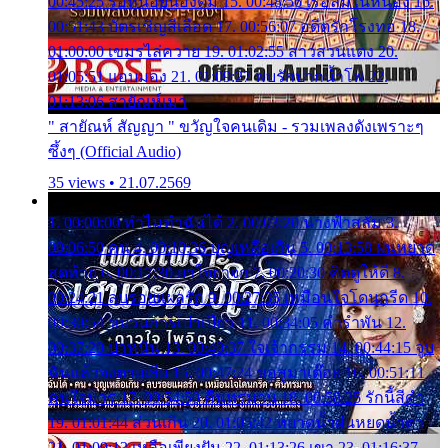
00:45:25 รอหน่อยน้องติ๋ม 15. 00:48:56 เรือล่มในหนอง 16.
00:51:43 บัตรเชิญสีเลือด 17. 00:56:07 อดีตรักโรงทอ 18.
01:00:00 เขมรไล่ควาย 19. 01:02:55 สาวสวนแตง 20.
01:05:51 แอบมอง 21. 01:09:27 พบรักปากน้ำโพ 22.
01:13:06 สายัณห์เมา
" สายัณห์ สัญญา " ขวัญใจคนเดิม - รวมเพลงดังเพราะๆ
ซึ้งๆ (Official Audio)
35 views • 21.07.2569
1. 00:00:00 ทำไมทำฉันได้ 2. 00:03:20 นางฟ้าสลัม 3.
00:06:50 คน 4. 00:10:36 บุญเหลือเกิน 5. 00:13:58 ฝนหยาด
สุดท้าย 6. 00:17:30 ยาใจยาจก 7. 00:20:30 คิดดูให้ดี 8.
00:24:21 ลบรอยแผลรัก 9. 00:27:35 เหมือนใจโดนกรีด 10.
00:30:54 ขบวนการเปาเปียว 11. 00:34:05 คำรำพัน 12.
00:37:20 ปาหนัน 13. 00:40:37 ใจเจ้ากรรม 14. 00:44:15 จูบ
ฉันแล้วจงตายเสีย 15. 00:47:24 ขอสูมาเต๊อะ 16. 00:51:11
คนใจมาร 17. 00:54:50 คืนทรมาน 18. 00:58:25 รักนี้สีดำ
19. 01:01:44 ส่วนเกิน 20. 01:05:42 หยาดน้ำฝนหยดน้ำตา
21. 01:09:13 เหลือเพียงฝัน 22. 01:13:26 เขา 23. 01:16:37