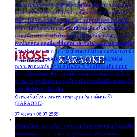
เพราะเป็นโรครักจาง ชีวิตเคว้งคว้าง เมื่อรักห่างร้างไกล
แม่ก็บอก พ่อก็สั่งจะรักใครสักครั้ง อย่าไปหวังความรวย
พลั้งไปใครจะช่วย ซื้อเปลมาไกว ให้ลูกบัวทอง เวรกรรม
ตามสนอง จึงเศร้าหมอง กลีบบัวทองต้องโรย บัวทองไม่
ตระหนัก เพราะไม่รักโคลนตม บัวทองท้องกลม เพราะลืม
ตมน้ำคลอง หลงลิ้น ที่สิ้นสัตย์ เจ้าจึงไม่ระมัด หลงกลิ่นลิ้น
โชย คำหวาน เขาวาดโรย บัวทองกลีบโรย ต้องร้อนรุม บัว
มาบานก่อนตูม ดุจไฟสุมร้อนรุมอุรา บัวทองผ่ายผอม
เพราะตรอมฤทัย ข้าวปลาไม่สนใจ ร้องไห้ลูกเดียว หยุด
โศก เสียเถิดทอง พักความเศร้าหมอง เถิดทองจ๋า ถึงใคร
เขาจะว่า ลูกเจ้าเกิดมา จะชื่อว่าไง พี่ขอเป็นเพื่อนปลอบใจ
จะตั้งชื่อให้ ว่าไอ้บังเอิญ
บัวทองร้องไห้ - เทพพร เพชรอุบล (ซาวด์ดนตรี)
(KARAOKE)
97 views • 06.07.2569
บัวทองโศก เพราะเป็นโรครักรุม ในอกกลัดกลุ้ม โดนแฟน
หนุ่มหลอกเอา เขารวย และรูปหล่อ มาพะเน้าพะนอ