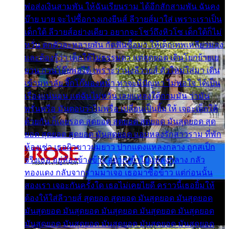
พ่อส่งเงินสามพัน ให้ฉันเรียนราม ได้อีกสักสามพัน ฉันคง
บ๊าย บาย จะไปซื้อกางเกงยีนส์ ลีวายส์มาใส่ เพราะเราเป็น
เด็กใต้ ลีวายส์อย่างเดียว อยากจะโชว์ถึงหิวโซ เด็กใต้ก็ไม่
หวั่น ตกตัวละหลายพัน กัดฟันซื้อมา ให้เด็กเทพเหลียวมอง
และต้องรู้ว่า เด็กใต้ไม่ธรรมดา แต่สุดยอด เดินโยกย้ายเย
ยวน กวนโอ๊ยพอได้ เพราะว่านุ่งลีวายส์ ตัวใหม่ใส่มา เดิน
เข้ามหาลัย จิ๊กโก๊มองหน้า ท่าจะมีปัญหา ไม่พอใจ ได้เป็น
เรื่องแน่นอน แต่ฉันไม่หวั่น เลยแหลงใต้ถามมัน ว่ามัน
พรั่นพรือ มันตอบว่าไม่พรื่อ เปลี่ยนเป็นยิ้มให้ เจอะเด็กใต้
ด้วยกัน ก็เลยรอด สุดยอด สุดยอด สุดยอด มันสุดยอด สุด
ยอด สุดยอด สุดยอด มันสุดยอด แอบหลงรักสาวราม ที่พัก
ห้องเช่า เธอผิวขาวผมยาว ปากแดงแหลงกลาง ถูกสเป็ก
จริงเธอ อยู่ห้องข้างข้าง อยากเข้าไปแหลงกลาง กลัว
ทองแดง กลับจากรามมาเจอ เธอมาซื้อข้าว แต่ก่อนนั้น
สองเรา เจอะกันครั้งใด เธอไม่เคยไยดี คราวนี้เธอยิ้มให้
ต้องให้ใส่ลีวายส์ สุดยอด สุดยอด มันสุดยอด มันสุดยอด
มันสุดยอด มันสุดยอด มันสุดยอด มันสุดยอด มันสุดยอด
มันสุดยอด มันสุดยอด มันสุดยอด มันสุดยอด มันสุดยอด