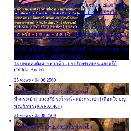
24:27 สามเณรกำพร้า - แสงสุรีย์ รุ่งโรจน์ 10. 28:08 ไม่มี
เวลาไปหาเมียน้อย - ยอดรัก สลักใจ 11. 31:29 ชีวิตไอ้
ธรรม - ศรเพชร ศรสุพรรณ 12. 35:26 ทหารอากาศขาดรัก
- แสงสุรีย์ รุ่งโรจน์ 13. 39:01 คนหัวใจโทรม - ยอดรัก สลัก
ใจ 14. 42:49 ไอ้หวังตายแน่ - ศรเพชร ศรสุพรรณ 15. 46:35
ธาตุแท้ของเธอ - แสงสุรีย์ รุ่งโรจน์ 16. 49:57 กำนันกำใน -
ยอดรัก สลักใจ 17. 52:29 สาวบริสุทธิ์ - ศรเพชร ศรสุพรรณ
18. 56:05 แต๋วจ๋า - แสงสุรีย์ รุ่งโรจน์
18 บทเพลงดังจากฟากฟ้า - ยอดรัก/ศรเพชร/แสงสุรีย์
(Official Audio)
25 views • 04.08.2569
1. 00:00 หิ้วกระเป๋า 2. 03:30 แย่งกระเป๋า
หิ้วกระเป๋า | แสงสุรีย์ รุ่งโรจน์ - แย่งกระเป๋า | เตือนใจ บุญ
พระรักษา (KARAOKE)
21 views • 03.08.2569
1. 00:00 หิ้วกระเป๋า 2. 03:30 แย่งกระเป๋า