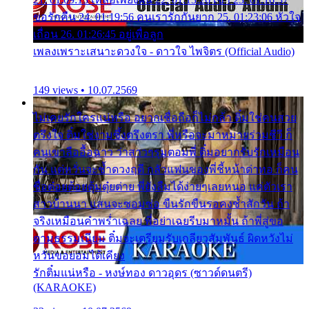
ขอรักคืน 24. 01:19:56 คนเรารักกันยาก 25. 01:23:06 หัวใจ
เถื่อน 26. 01:26:45 อยู่เพื่อลูก
เพลงเพราะเสนาะดวงใจ - ดาวใจ ไพจิตร (Official Audio)
149 views • 10.07.2569
ไม่เคยรักใครแน่หรือ อยากเชื่อถือก็ไม่กล้า ติ๋มใช่คนสวย
ตรึงใจ ติ๋มใช่งามซึ้งตรึงตรา พี่หรือจะมาหมายร่วมชีวี ก็
คนเขาลืออื้อฉาว ว่าสาวๆรุมตอมพี่ ติ๋มอยากรับรักเหมือน
กัน แต่หวั่นจะช้ำดวงฤดี กลัวแฟนของพี่ชี้หน้าด่าทอ ก็คน
ชื่อต๋อยต้อยตุ้มตุ๋ยต่าย พี่ยังลืมได้ง่ายๆเลยหนอ แค่ตัวเรา
สาวบ้านนา แสนจะซอมซ่อ ขืนรักขืนรอคงช้ำสักวัน ถ้า
จริงเหมือนคำพร่ำเฉลย พี่อย่าเฉยรีบมาหมั้น ถ้าพี่สู่ขอ
ตามธรรมเนียม ติ๋มจะเตรียมรับเกลียวสัมพันธ์ ผิดหวังไม่
หวั่นขอยอมได้เคียง
รักติ๋มแน่หรือ - หงษ์ทอง ดาวอุดร (ซาวด์ดนตรี)
(KARAOKE)