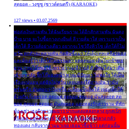
สุดยอด - วงซูซู (ซาวด์ดนตรี) (KARAOKE)
127 views • 03.07.2569
พ่อส่งเงินสามพัน ให้ฉันเรียนราม ได้อีกสักสามพัน ฉันคง
บ๊าย บาย จะไปซื้อกางเกงยีนส์ ลีวายส์มาใส่ เพราะเราเป็น
เด็กใต้ ลีวายส์อย่างเดียว อยากจะโชว์ถึงหิวโซ เด็กใต้ก็ไม่
หวั่น ตกตัวละหลายพัน กัดฟันซื้อมา ให้เด็กเทพเหลียวมอง
และต้องรู้ว่า เด็กใต้ไม่ธรรมดา แต่สุดยอด เดินโยกย้ายเย
ยวน กวนโอ๊ยพอได้ เพราะว่านุ่งลีวายส์ ตัวใหม่ใส่มา เดิน
เข้ามหาลัย จิ๊กโก๊มองหน้า ท่าจะมีปัญหา ไม่พอใจ ได้เป็น
เรื่องแน่นอน แต่ฉันไม่หวั่น เลยแหลงใต้ถามมัน ว่ามัน
พรั่นพรือ มันตอบว่าไม่พรื่อ เปลี่ยนเป็นยิ้มให้ เจอะเด็กใต้
ด้วยกัน ก็เลยรอด สุดยอด สุดยอด สุดยอด มันสุดยอด สุด
ยอด สุดยอด สุดยอด มันสุดยอด แอบหลงรักสาวราม ที่พัก
ห้องเช่า เธอผิวขาวผมยาว ปากแดงแหลงกลาง ถูกสเป็ก
จริงเธอ อยู่ห้องข้างข้าง อยากเข้าไปแหลงกลาง กลัว
ทองแดง กลับจากรามมาเจอ เธอมาซื้อข้าว แต่ก่อนนั้น