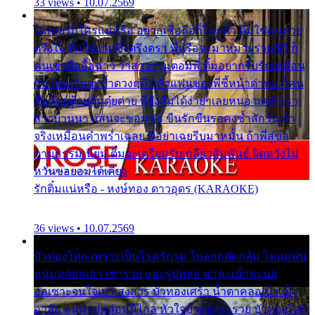
33 views • 10.07.2569
ไม่เคยรักใครแน่หรือ อยากเชื่อถือก็ไม่กล้า ติ๋มใช่คนสวย
ตรึงใจ ติ๋มใช่งามซึ้งตรึงตรา พี่หรือจะมาหมายร่วมชีวี ก็
คนเขาลืออื้อฉาว ว่าสาวๆรุมตอมพี่ ติ๋มอยากรับรักเหมือน
กัน แต่หวั่นจะช้ำดวงฤดี กลัวแฟนของพี่ชี้หน้าด่าทอ ก็คน
ชื่อต๋อยต้อยตุ้มตุ๋ยต่าย พี่ยังลืมได้ง่ายๆเลยหนอ แค่ตัวเรา
สาวบ้านนา แสนจะซอมซ่อ ขืนรักขืนรอคงช้ำสักวัน ถ้า
จริงเหมือนคำพร่ำเฉลย พี่อย่าเฉยรีบมาหมั้น ถ้าพี่สู่ขอ
ตามธรรมเนียม ติ๋มจะเตรียมรับเกลียวสัมพันธ์ ผิดหวังไม่
หวั่นขอยอมได้เคียง
รักติ๋มแน่หรือ - หงษ์ทอง ดาวอุดร (KARAOKE)
36 views • 10.07.2569
บัวทองโศก เพราะเป็นโรครักรุม ในอกกลัดกลุ้ม โดนแฟน
หนุ่มหลอกเอา เขารวย และรูปหล่อ มาพะเน้าพะนอ
ออเซาะจนใจเบา สงสาร บัวทองเศร้า น้ำตาคลอเบ้า เฝ้า
อาลัย หนุ่มรูปหล่อหนีไกล หัวใจบัวทองระรวย บัวทองโศก