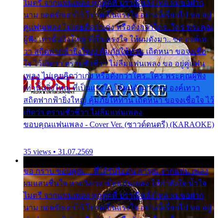
ไมตรี จากแฟนเพลง ทุกทุกที่ ปราณีหลั่งไหล ผมขอฝาก
นาม ยอดรักเอาไว้ โปรดเป็นแรงใจ อย่างนี้เรื่อยไป ขอ อยู่
คู่แฟนเพลง ไม่เคยคิดว่าเก่ง หรือดังกว่าใคร..ใคร พระคุณ
ผู้ฟัง เท่านั้นยิ่งใหญ่ ที่เป็นแรงใจ ให้ผมดังมา.. ขอ องค์เท
วา สถิตฟากฟ้ายิ่งใหญ่ คุ้มภัยให้ท่าน เถิดหนา ขอจงเชื่อ
ใจ ไว้เถิดว่า ตราบชั่วชีวา ไม่ลืมแฟนเพลง ขอ อยู่คู่แฟน
เพลง ไม่เคยคิดว่าเก่ง หรือดังกว่าใคร..ใคร พระคุณผู้ฟัง
เท่านั้นยิ่งใหญ่ ที่เป็นแรงใจ ให้ผมดังมา.. ขอ องค์เทวา
สถิตฟากฟ้ายิ่งใหญ่ คุ้มภัยให้ท่าน เถิดหนา ขอจงเชื่อใจ ไว้
เถิดว่า ตราบชั่วชีวา ไม่ลืมแฟนเพลง
ขอบคุณแฟนเพลง - Cover Ver. (ซาวด์ดนตรี) (KARAOKE)
35 views • 31.07.2569
ขอ กราบ ขอบคุณ.... ที่ได้รับไออุ่น การุณ จากแฟน เพลง
ผมแสนชื่นใจ หายวังเวง เมื่อแฟนเพลง ให้กำลังใจ น้ำใจ
ไมตรี จากแฟนเพลง ทุกทุกที่ ปราณีหลั่งไหล ผมขอฝาก
นาม ยอดรักเอาไว้ โปรดเป็นแรงใจ อย่างนี้เรื่อยไป ขอ อยู่