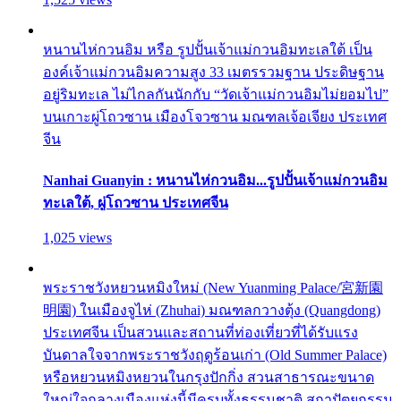
หนานไห่กวนอิม หรือ รูปปั้นเจ้าแม่กวนอิมทะเลใต้ เป็น
องค์เจ้าแม่กวนอิมความสูง 33 เมตรรวมฐาน ประดิษฐาน
อยู่ริมทะเล ไม่ไกลกันนักกับ “วัดเจ้าแม่กวนอิมไม่ยอมไป”
บนเกาะผู่โถวซาน เมืองโจวซาน มณฑลเจ้อเจียง ประเทศ
จีน
Nanhai Guanyin : หนานไห่กวนอิม...รูปปั้นเจ้าแม่กวนอิม
ทะเลใต้, ผู่โถวซาน ประเทศจีน
1,025 views
พระราชวังหยวนหมิงใหม่ (New Yuanming Palace/宮新園
明園) ในเมืองจูไห่ (Zhuhai) มณฑลกวางตุ้ง (Quangdong)
ประเทศจีน เป็นสวนและสถานที่ท่องเที่ยวที่ได้รับแรง
บันดาลใจจากพระราชวังฤดูร้อนเก่า (Old Summer Palace)
หรือหยวนหมิงหยวนในกรุงปักกิ่ง สวนสาธารณะขนาด
ใหญ่ใจกลางเมืองแห่งนี้มีครบทั้งธรรมชาติ สถาปัตยกรรม