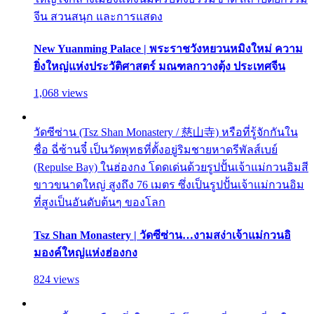
จีน สวนสนุก และการแสดง
New Yuanming Palace | พระราชวังหยวนหมิงใหม่ ความ
ยิ่งใหญ่แห่งประวัติศาสตร์ มณฑลกวางตุ้ง ประเทศจีน
1,068 views
วัดซีซ่าน (Tsz Shan Monastery / 慈山寺) หรือที่รู้จักกันใน
ชื่อ ฉี่ซ้านจี๋ เป็นวัดพุทธที่ตั้งอยู่ริมชายหาดรีพัลส์เบย์
(Repulse Bay) ในฮ่องกง โดดเด่นด้วยรูปปั้นเจ้าแม่กวนอิมสี
ขาวขนาดใหญ่ สูงถึง 76 เมตร ซึ่งเป็นรูปปั้นเจ้าแม่กวนอิม
ที่สูงเป็นอันดับต้นๆ ของโลก
Tsz Shan Monastery | วัดซีซ่าน…งามสง่าเจ้าแม่กวนอิ
มองค์ใหญ่แห่งฮ่องกง
824 views