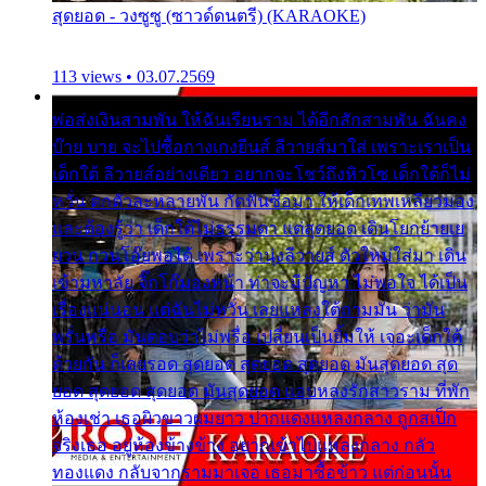
สุดยอด - วงซูซู (ซาวด์ดนตรี) (KARAOKE)
113 views • 03.07.2569
พ่อส่งเงินสามพัน ให้ฉันเรียนราม ได้อีกสักสามพัน ฉันคง
บ๊าย บาย จะไปซื้อกางเกงยีนส์ ลีวายส์มาใส่ เพราะเราเป็น
เด็กใต้ ลีวายส์อย่างเดียว อยากจะโชว์ถึงหิวโซ เด็กใต้ก็ไม่
หวั่น ตกตัวละหลายพัน กัดฟันซื้อมา ให้เด็กเทพเหลียวมอง
และต้องรู้ว่า เด็กใต้ไม่ธรรมดา แต่สุดยอด เดินโยกย้ายเย
ยวน กวนโอ๊ยพอได้ เพราะว่านุ่งลีวายส์ ตัวใหม่ใส่มา เดิน
เข้ามหาลัย จิ๊กโก๊มองหน้า ท่าจะมีปัญหา ไม่พอใจ ได้เป็น
เรื่องแน่นอน แต่ฉันไม่หวั่น เลยแหลงใต้ถามมัน ว่ามัน
พรั่นพรือ มันตอบว่าไม่พรื่อ เปลี่ยนเป็นยิ้มให้ เจอะเด็กใต้
ด้วยกัน ก็เลยรอด สุดยอด สุดยอด สุดยอด มันสุดยอด สุด
ยอด สุดยอด สุดยอด มันสุดยอด แอบหลงรักสาวราม ที่พัก
ห้องเช่า เธอผิวขาวผมยาว ปากแดงแหลงกลาง ถูกสเป็ก
จริงเธอ อยู่ห้องข้างข้าง อยากเข้าไปแหลงกลาง กลัว
ทองแดง กลับจากรามมาเจอ เธอมาซื้อข้าว แต่ก่อนนั้น