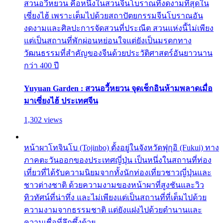
สวนอวี้หยวน คือหนึ่งในสวนจีนโบราณที่งดงามที่สุดใน
เซี่ยงไฮ้ เพราะเต็มไปด้วยสถาปัตยกรรมจีนโบราณอัน
งดงามและศิลปะการจัดสวนที่ประณีต สวนแห่งนี้ไม่เพียง
แต่เป็นสถานที่พักผ่อนหย่อนใจแต่ยังเป็นมรดกทาง
วัฒนธรรมที่สำคัญของจีนด้วยประวัติศาสตร์อันยาวนาน
กว่า 400 ปี
Yuyuan Garden : สวนอวี้หยวน จุดเช็กอินห้ามพลาดเมื่อ
มาเซี่ยงไฮ้ ประเทศจีน
1,302 views
หน้าผาโทจินโบ (Tojinbo) ตั้งอยู่ในจังหวัดฟุกุอิ (Fukui) ทาง
ภาคตะวันออกของประเทศญี่ปุ่น เป็นหนึ่งในสถานที่ท่อง
เที่ยวที่ได้รับความนิยมจากทั้งนักท่องเที่ยวชาวญี่ปุ่นและ
ชาวต่างชาติ ด้วยความงามของหน้าผาที่สูงชันและวิว
ทิวทัศน์ที่น่าทึ่ง และไม่เพียงแต่เป็นสถานที่ที่เต็มไปด้วย
ความงามจากธรรมชาติ แต่ยังแฝงไปด้วยตำนานและ
ความเชื่อที่ลึกซึ้งด้วย