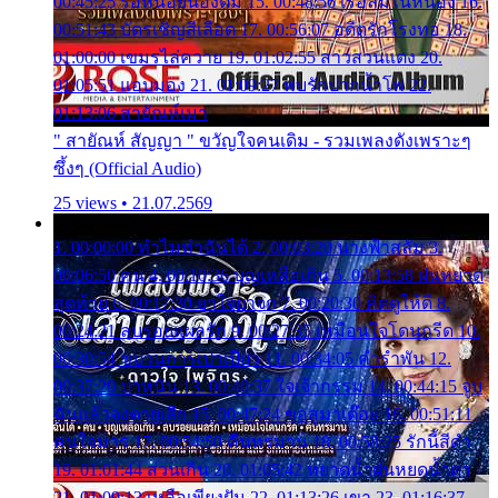
00:45:25 รอหน่อยน้องติ๋ม 15. 00:48:56 เรือล่มในหนอง 16.
00:51:43 บัตรเชิญสีเลือด 17. 00:56:07 อดีตรักโรงทอ 18.
01:00:00 เขมรไล่ควาย 19. 01:02:55 สาวสวนแตง 20.
01:05:51 แอบมอง 21. 01:09:27 พบรักปากน้ำโพ 22.
01:13:06 สายัณห์เมา
" สายัณห์ สัญญา " ขวัญใจคนเดิม - รวมเพลงดังเพราะๆ
ซึ้งๆ (Official Audio)
25 views • 21.07.2569
1. 00:00:00 ทำไมทำฉันได้ 2. 00:03:20 นางฟ้าสลัม 3.
00:06:50 คน 4. 00:10:36 บุญเหลือเกิน 5. 00:13:58 ฝนหยาด
สุดท้าย 6. 00:17:30 ยาใจยาจก 7. 00:20:30 คิดดูให้ดี 8.
00:24:21 ลบรอยแผลรัก 9. 00:27:35 เหมือนใจโดนกรีด 10.
00:30:54 ขบวนการเปาเปียว 11. 00:34:05 คำรำพัน 12.
00:37:20 ปาหนัน 13. 00:40:37 ใจเจ้ากรรม 14. 00:44:15 จูบ
ฉันแล้วจงตายเสีย 15. 00:47:24 ขอสูมาเต๊อะ 16. 00:51:11
คนใจมาร 17. 00:54:50 คืนทรมาน 18. 00:58:25 รักนี้สีดำ
19. 01:01:44 ส่วนเกิน 20. 01:05:42 หยาดน้ำฝนหยดน้ำตา
21. 01:09:13 เหลือเพียงฝัน 22. 01:13:26 เขา 23. 01:16:37