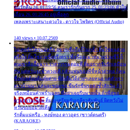
ขอรักคืน 24. 01:19:56 คนเรารักกันยาก 25. 01:23:06 หัวใจ
เถื่อน 26. 01:26:45 อยู่เพื่อลูก
เพลงเพราะเสนาะดวงใจ - ดาวใจ ไพจิตร (Official Audio)
140 views • 10.07.2569
ไม่เคยรักใครแน่หรือ อยากเชื่อถือก็ไม่กล้า ติ๋มใช่คนสวย
ตรึงใจ ติ๋มใช่งามซึ้งตรึงตรา พี่หรือจะมาหมายร่วมชีวี ก็
คนเขาลืออื้อฉาว ว่าสาวๆรุมตอมพี่ ติ๋มอยากรับรักเหมือน
กัน แต่หวั่นจะช้ำดวงฤดี กลัวแฟนของพี่ชี้หน้าด่าทอ ก็คน
ชื่อต๋อยต้อยตุ้มตุ๋ยต่าย พี่ยังลืมได้ง่ายๆเลยหนอ แค่ตัวเรา
สาวบ้านนา แสนจะซอมซ่อ ขืนรักขืนรอคงช้ำสักวัน ถ้า
จริงเหมือนคำพร่ำเฉลย พี่อย่าเฉยรีบมาหมั้น ถ้าพี่สู่ขอ
ตามธรรมเนียม ติ๋มจะเตรียมรับเกลียวสัมพันธ์ ผิดหวังไม่
หวั่นขอยอมได้เคียง
รักติ๋มแน่หรือ - หงษ์ทอง ดาวอุดร (ซาวด์ดนตรี)
(KARAOKE)