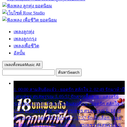
เพลงลูกทุ่ง
เพลงลูกกรุง
เพลงเพื่อชีวิต
อัลบั้ม
เพลงทั้งหมด
Music All
ค้นหา
Search
1. 00:00 สามสิบยังแจ๋ว - ยอดรัก สลักใจ 2. 02:49 รักมาห้าปี
- ศรเพชร ศรสุพรรณ 3. 05:57 รักสาวเสื้อลาย - แสงสุรีย์
รุ่งโรจน์ 4. 09:51 รักสะท้านดินสะเทือน - ยอดรัก สลักใจ 5.
12:23 มอเตอร์ไซค์ทำหล่น - ศรเพชร ศรสุพรรณ 6. 14:49
หิ้วกระเป๋า - แสงสุรีย์ รุ่งโรจน์ 7. 17:57 รักเผื่อเลือก - ยอด
รัก สลักใจ 8. 21:21 น้ำตาไอ้หนุ่ม - ศรเพชร ศรสุพรรณ 9.