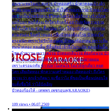
ออเซาะจนใจเบา สงสาร บัวทองเศร้า น้ำตาคลอเบ้า เฝ้า
อาลัย หนุ่มรูปหล่อหนีไกล หัวใจบัวทองระรวย บัวทองโศก
เพราะเป็นโรครักจาง ชีวิตเคว้งคว้าง เมื่อรักห่างร้างไกล
แม่ก็บอก พ่อก็สั่งจะรักใครสักครั้ง อย่าไปหวังความรวย
พลั้งไปใครจะช่วย ซื้อเปลมาไกว ให้ลูกบัวทอง เวรกรรม
ตามสนอง จึงเศร้าหมอง กลีบบัวทองต้องโรย บัวทองไม่
ตระหนัก เพราะไม่รักโคลนตม บัวทองท้องกลม เพราะลืม
ตมน้ำคลอง หลงลิ้น ที่สิ้นสัตย์ เจ้าจึงไม่ระมัด หลงกลิ่นลิ้น
โชย คำหวาน เขาวาดโรย บัวทองกลีบโรย ต้องร้อนรุม บัว
มาบานก่อนตูม ดุจไฟสุมร้อนรุมอุรา บัวทองผ่ายผอม
เพราะตรอมฤทัย ข้าวปลาไม่สนใจ ร้องไห้ลูกเดียว หยุด
โศก เสียเถิดทอง พักความเศร้าหมอง เถิดทองจ๋า ถึงใคร
เขาจะว่า ลูกเจ้าเกิดมา จะชื่อว่าไง พี่ขอเป็นเพื่อนปลอบใจ
จะตั้งชื่อให้ ว่าไอ้บังเอิญ
บัวทองร้องไห้ - เทพพร เพชรอุบล(KARAOKE)
109 views • 06.07.2569