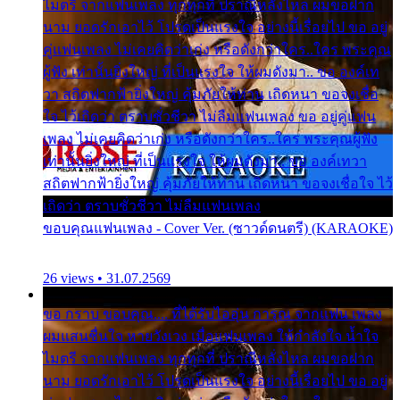
ไมตรี จากแฟนเพลง ทุกทุกที่ ปราณีหลั่งไหล ผมขอฝาก
นาม ยอดรักเอาไว้ โปรดเป็นแรงใจ อย่างนี้เรื่อยไป ขอ อยู่
คู่แฟนเพลง ไม่เคยคิดว่าเก่ง หรือดังกว่าใคร..ใคร พระคุณ
ผู้ฟัง เท่านั้นยิ่งใหญ่ ที่เป็นแรงใจ ให้ผมดังมา.. ขอ องค์เท
วา สถิตฟากฟ้ายิ่งใหญ่ คุ้มภัยให้ท่าน เถิดหนา ขอจงเชื่อ
ใจ ไว้เถิดว่า ตราบชั่วชีวา ไม่ลืมแฟนเพลง ขอ อยู่คู่แฟน
เพลง ไม่เคยคิดว่าเก่ง หรือดังกว่าใคร..ใคร พระคุณผู้ฟัง
เท่านั้นยิ่งใหญ่ ที่เป็นแรงใจ ให้ผมดังมา.. ขอ องค์เทวา
สถิตฟากฟ้ายิ่งใหญ่ คุ้มภัยให้ท่าน เถิดหนา ขอจงเชื่อใจ ไว้
เถิดว่า ตราบชั่วชีวา ไม่ลืมแฟนเพลง
ขอบคุณแฟนเพลง - Cover Ver. (ซาวด์ดนตรี) (KARAOKE)
26 views • 31.07.2569
ขอ กราบ ขอบคุณ.... ที่ได้รับไออุ่น การุณ จากแฟน เพลง
ผมแสนชื่นใจ หายวังเวง เมื่อแฟนเพลง ให้กำลังใจ น้ำใจ
ไมตรี จากแฟนเพลง ทุกทุกที่ ปราณีหลั่งไหล ผมขอฝาก
นาม ยอดรักเอาไว้ โปรดเป็นแรงใจ อย่างนี้เรื่อยไป ขอ อยู่