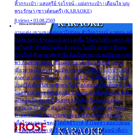
หิ้วกระเป๋า | แสงสุรีย์ รุ่งโรจน์ - แย่งกระเป๋า | เตือนใจ บุญ
พระรักษา (ซาวด์ดนตรี) (KARAOKE)
8 views • 03.08.2569
งานแต่ง เขาแซง แย่งเอาไปก่อน หัวใจอาวรณ์ มาซ่อน อยู่
ในห้องครัว ข้างนอกเจ้าสาว ส่งยิ้ม ให้คนไปทั่ว แต่เรา เฝ้า
อยู่ในครัว ทำตัวเป็นเด็ก ล้างจาน ในเมื่อ เจ้าสาว คือคน
บ้านใกล้ พึ่งพาอาศัย จำใจ ต้องไปช่วยงาน พอถึงเวลา เขา
พา กันเข้าพาขวัญ เพื่อนฝูง เฮฮาดังลั่น แต่เราล้างจาน
เดียวดาย เป็นคนพ่าย บ่มีความหมาย เคียงใจเจ้าบ่าว เป็น
คนพ่าย บ่มีความหมาย เคียงใจเจ้าบ่าว เพื่อนเจ้าสาว ยัง
เป็นบ่ได้ คือคนพ่าย ฮักคน ไม่มีใครสน เขาไม่เห็นคน ที่อยู่
ในครัว เจ้าสาว ก็มัวแต่งตัว สวยเด่น นั่งเคียงเจ้าบ่าว ที่เขา
เฝ้าคอย ใจเต้น หัวใจของเรา ลำเค็ญ ใครจะมองเห็น
ความใน ใจ เศร้า มันร้าวระบม ต้องมาขื่นขม เศร้าตรม
ท่ามความสุขี ช่วยงานเขาแต่ง แต่เรา แล้งมาหลายปี
เมื่อไรหนอจะ โชคดี ได้มีพิธีวิวาห์ หัวใจหล้า คอยไปคอย
มา คือหน้าที่เก่า หัวใจหล้า คอยไปคอยมา คือหน้าที่เก่า