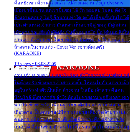
คือหยังเขา มีงานแต่งแล้ว ไปล้างแต่จาน ดั่งถูกประหาร
เมื่อเขาชื่นบาน แต่เราขื่นขม โอ้ รัก ลอยลม ไม่สม ดัง ใจ
ล้างจานคอยคู่ ไม่รู้ อีกนานเท่าใด จะได้ เลื่อนขั้นบันได ได้
เป็น ตำแหน่งเจ้าสาว มันเหงา เห็นเขามีคู่ ซมดู มีคู่ก็ม่วน
เข้าพาขวัญ เสียงโห่ตึงตึง มันซึ้ง อยู่แก่ใจ มื้อใด๋หนอ สิเป็น
งานเฮา มัวซอยเขา ใจเฮาซิด้าน มันทรมาน จับจาน เอย…
ล้างจานในงานแต่ง - Cover Ver. (ซาวด์ดนตรี)
(KARAOKE)
19 views • 03.08.2569
งานแต่ง เขาแซง แย่งเอาไปก่อน หัวใจอาวรณ์ มาซ่อน อยู่
ในห้องครัว ข้างนอกเจ้าสาว ส่งยิ้ม ให้คนไปทั่ว แต่เรา เฝ้า
อยู่ในครัว ทำตัวเป็นเด็ก ล้างจาน ในเมื่อ เจ้าสาว คือคน
บ้านใกล้ พึ่งพาอาศัย จำใจ ต้องไปช่วยงาน พอถึงเวลา เขา
พา กันเข้าพาขวัญ เพื่อนฝูง เฮฮาดังลั่น แต่เราล้างจาน
เดียวดาย เป็นคนพ่าย บ่มีความหมาย เคียงใจเจ้าบ่าว เป็น
คนพ่าย บ่มีความหมาย เคียงใจเจ้าบ่าว เพื่อนเจ้าสาว ยัง
เป็นบ่ได้ คือคนพ่าย ฮักคน ไม่มีใครสน เขาไม่เห็นคน ที่อยู่