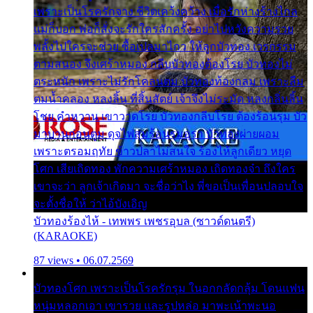
เพราะเป็นโรครักจาง ชีวิตเคว้งคว้าง เมื่อรักห่างร้างไกล
แม่ก็บอก พ่อก็สั่งจะรักใครสักครั้ง อย่าไปหวังความรวย
พลั้งไปใครจะช่วย ซื้อเปลมาไกว ให้ลูกบัวทอง เวรกรรม
ตามสนอง จึงเศร้าหมอง กลีบบัวทองต้องโรย บัวทองไม่
ตระหนัก เพราะไม่รักโคลนตม บัวทองท้องกลม เพราะลืม
ตมน้ำคลอง หลงลิ้น ที่สิ้นสัตย์ เจ้าจึงไม่ระมัด หลงกลิ่นลิ้น
โชย คำหวาน เขาวาดโรย บัวทองกลีบโรย ต้องร้อนรุม บัว
มาบานก่อนตูม ดุจไฟสุมร้อนรุมอุรา บัวทองผ่ายผอม
เพราะตรอมฤทัย ข้าวปลาไม่สนใจ ร้องไห้ลูกเดียว หยุด
โศก เสียเถิดทอง พักความเศร้าหมอง เถิดทองจ๋า ถึงใคร
เขาจะว่า ลูกเจ้าเกิดมา จะชื่อว่าไง พี่ขอเป็นเพื่อนปลอบใจ
จะตั้งชื่อให้ ว่าไอ้บังเอิญ
บัวทองร้องไห้ - เทพพร เพชรอุบล (ซาวด์ดนตรี)
(KARAOKE)
87 views • 06.07.2569
บัวทองโศก เพราะเป็นโรครักรุม ในอกกลัดกลุ้ม โดนแฟน
หนุ่มหลอกเอา เขารวย และรูปหล่อ มาพะเน้าพะนอ