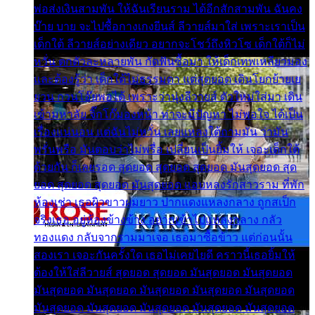
พ่อส่งเงินสามพัน ให้ฉันเรียนราม ได้อีกสักสามพัน ฉันคง
บ๊าย บาย จะไปซื้อกางเกงยีนส์ ลีวายส์มาใส่ เพราะเราเป็น
เด็กใต้ ลีวายส์อย่างเดียว อยากจะโชว์ถึงหิวโซ เด็กใต้ก็ไม่
หวั่น ตกตัวละหลายพัน กัดฟันซื้อมา ให้เด็กเทพเหลียวมอง
และต้องรู้ว่า เด็กใต้ไม่ธรรมดา แต่สุดยอด เดินโยกย้ายเย
ยวน กวนโอ๊ยพอได้ เพราะว่านุ่งลีวายส์ ตัวใหม่ใส่มา เดิน
เข้ามหาลัย จิ๊กโก๊มองหน้า ท่าจะมีปัญหา ไม่พอใจ ได้เป็น
เรื่องแน่นอน แต่ฉันไม่หวั่น เลยแหลงใต้ถามมัน ว่ามัน
พรั่นพรือ มันตอบว่าไม่พรื่อ เปลี่ยนเป็นยิ้มให้ เจอะเด็กใต้
ด้วยกัน ก็เลยรอด สุดยอด สุดยอด สุดยอด มันสุดยอด สุด
ยอด สุดยอด สุดยอด มันสุดยอด แอบหลงรักสาวราม ที่พัก
ห้องเช่า เธอผิวขาวผมยาว ปากแดงแหลงกลาง ถูกสเป็ก
จริงเธอ อยู่ห้องข้างข้าง อยากเข้าไปแหลงกลาง กลัว
ทองแดง กลับจากรามมาเจอ เธอมาซื้อข้าว แต่ก่อนนั้น
สองเรา เจอะกันครั้งใด เธอไม่เคยไยดี คราวนี้เธอยิ้มให้
ต้องให้ใส่ลีวายส์ สุดยอด สุดยอด มันสุดยอด มันสุดยอด
มันสุดยอด มันสุดยอด มันสุดยอด มันสุดยอด มันสุดยอด
มันสุดยอด มันสุดยอด มันสุดยอด มันสุดยอด มันสุดยอด