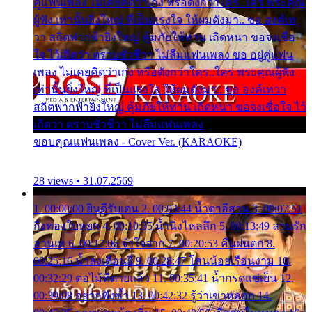
คู่แฟนเพลง ไม่เคยคิดว่าเก่ง หรือดังกว่าใคร..ใคร พระคุณ
ผู้ฟัง เท่านั้นยิ่งใหญ่ ที่เป็นแรงใจ ให้ผมดังมา.. ขอ องค์เท
วา สถิตฟากฟ้ายิ่งใหญ่ คุ้มภัยให้ท่าน เถิดหนา ขอจงเชื่อ
ใจ ไว้เถิดว่า ตราบชั่วชีวา ไม่ลืมแฟนเพลง ขอ อยู่คู่แฟน
เพลง ไม่เคยคิดว่าเก่ง หรือดังกว่าใคร..ใคร พระคุณผู้ฟัง
เท่านั้นยิ่งใหญ่ ที่เป็นแรงใจ ให้ผมดังมา.. ขอ องค์เทวา
สถิตฟากฟ้ายิ่งใหญ่ คุ้มภัยให้ท่าน เถิดหนา ขอจงเชื่อใจ ไว้
เถิดว่า ตราบชั่วชีวา ไม่ลืมแฟนเพลง
ขอบคุณแฟนเพลง - Cover Ver. (KARAOKE)
28 views • 31.07.2569
1. 00:00:00 ยินดีรับเดน 2. 00:03:44 น้ำตาอีสาน 3. 00:07:51
กิ่งทองใบหยก 4. 00:10:35 น้ำนิ่งไหลลึก 5. 00:13:49 ลานรัก
ลานเท 6. 00:17:06 จำใจจาก 7. 00:20:53 คืนฝนตก 8.
00:25:16 น้ำลงเดือนยี่ 9. 00:28:47 โสนน้อยเรือนงาม 10.
00:32:29 ตอไม้ที่ตายแล้ว 11. 00:35:41 น้ำกรดแช่เย็น 12.
00:39:08 อยากฟังซ้ำ 13. 00:42:32 รู้ว่าเขาหลอก 14.