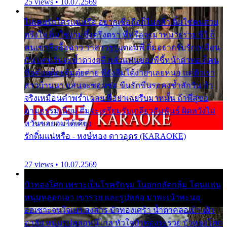
25 views • 10.07.2569
ไม่เคยรักใครแน่หรือ อยากเชื่อถือก็ไม่กล้า ติ๋มใช่คนสวย
ตรึงใจ ติ๋มใช่งามซึ้งตรึงตรา พี่หรือจะมาหมายร่วมชีวี ก็
คนเขาลืออื้อฉาว ว่าสาวๆรุมตอมพี่ ติ๋มอยากรับรักเหมือน
กัน แต่หวั่นจะช้ำดวงฤดี กลัวแฟนของพี่ชี้หน้าด่าทอ ก็คน
ชื่อต๋อยต้อยตุ้มตุ๋ยต่าย พี่ยังลืมได้ง่ายๆเลยหนอ แค่ตัวเรา
สาวบ้านนา แสนจะซอมซ่อ ขืนรักขืนรอคงช้ำสักวัน ถ้า
จริงเหมือนคำพร่ำเฉลย พี่อย่าเฉยรีบมาหมั้น ถ้าพี่สู่ขอ
ตามธรรมเนียม ติ๋มจะเตรียมรับเกลียวสัมพันธ์ ผิดหวังไม่
หวั่นขอยอมได้เคียง
รักติ๋มแน่หรือ - หงษ์ทอง ดาวอุดร (KARAOKE)
27 views • 10.07.2569
บัวทองโศก เพราะเป็นโรครักรุม ในอกกลัดกลุ้ม โดนแฟน
หนุ่มหลอกเอา เขารวย และรูปหล่อ มาพะเน้าพะนอ
ออเซาะจนใจเบา สงสาร บัวทองเศร้า น้ำตาคลอเบ้า เฝ้า
อาลัย หนุ่มรูปหล่อหนีไกล หัวใจบัวทองระรวย บัวทองโศก