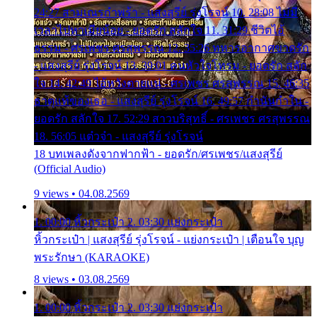
24:27 สามเณรกำพร้า - แสงสุรีย์ รุ่งโรจน์ 10. 28:08 ไม่มี
เวลาไปหาเมียน้อย - ยอดรัก สลักใจ 11. 31:29 ชีวิตไอ้
ธรรม - ศรเพชร ศรสุพรรณ 12. 35:26 ทหารอากาศขาดรัก
- แสงสุรีย์ รุ่งโรจน์ 13. 39:01 คนหัวใจโทรม - ยอดรัก สลัก
ใจ 14. 42:49 ไอ้หวังตายแน่ - ศรเพชร ศรสุพรรณ 15. 46:35
ธาตุแท้ของเธอ - แสงสุรีย์ รุ่งโรจน์ 16. 49:57 กำนันกำใน -
ยอดรัก สลักใจ 17. 52:29 สาวบริสุทธิ์ - ศรเพชร ศรสุพรรณ
18. 56:05 แต๋วจ๋า - แสงสุรีย์ รุ่งโรจน์
18 บทเพลงดังจากฟากฟ้า - ยอดรัก/ศรเพชร/แสงสุรีย์
(Official Audio)
9 views • 04.08.2569
1. 00:00 หิ้วกระเป๋า 2. 03:30 แย่งกระเป๋า
หิ้วกระเป๋า | แสงสุรีย์ รุ่งโรจน์ - แย่งกระเป๋า | เตือนใจ บุญ
พระรักษา (KARAOKE)
8 views • 03.08.2569
1. 00:00 หิ้วกระเป๋า 2. 03:30 แย่งกระเป๋า