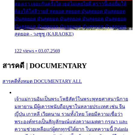
สองเรา เจอะกันครั้งใด เธอไม่เคยไยดี คราวนี้เธอยิ้มให้
ต้องให้ใส่ลีวายส์ สุดยอด สุดยอด มันสุดยอด มันสุดยอด
มันสุดยอด มันสุดยอด มันสุดยอด มันสุดยอด มันสุดยอด
มันสุดยอด มันสุดยอด มันสุดยอด มันสุดยอด มันสุดยอด
สุดยอด - วงซูซู (KARAOKE)
122 views • 03.07.2569
สารคดี
|
DOCUMENTARY
สารคดีทั้งหมด
DOCUMENTARY ALL
เจ้าแม่กวนอิมเป็นพระโพธิสัตว์ในพระพุทธศาสนานิกาย
มหายาน มีผู้เคารพนับถือบูชาในหลายประเทศ เช่น จีน
ญี่ปุ่น เกาหลี เวียดนาม รวมทั้งไทย โดยมีความเชื่อว่า
พระองค์ทรงเป็นสัญลักษณ์แห่งความเมตตา กรุณา และ
ความช่วยเหลือแก่ผู้ตกทุกข์ได้ยาก ในบทความนี้ Palanla