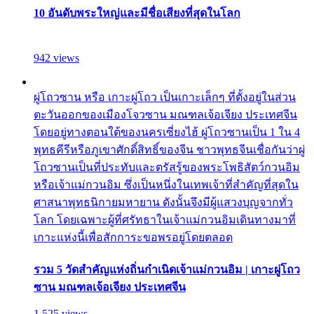
10 อันดับพระใหญ่และมีชื่อเสียงที่สุดในโลก
942 views
ผู่โถวซาน หรือ เกาะผู่โถว เป็นเกาะเล็กๆ ที่ตั้งอยู่ในส่วน
ตะวันออกของเมืองโจวซาน มณฑลเจ้อเจียง ประเทศจีน
โดยอยู่ทางตอนใต้ของนครเซี่ยงไฮ้ ผู่โถวซานเป็น 1 ใน 4
พุทธคีรีหรือภูเขาศักดิ์สิทธิ์ของจีน ชาวพุทธจีนเชื่อกันว่าผู่
โถวซานเป็นที่ประทับและตรัสรู้ของพระโพธิสัตว์กวนอิม
หรือเจ้าแม่กวนอิม ซึ่งเป็นหนึ่งในเทพเจ้าที่สำคัญที่สุดใน
ศาสนาพุทธนิกายมหายาน ดังนั้นจึงมีผู้แสวงบุญจากทั่ว
โลก โดยเฉพาะผู้ที่ศรัทธาในเจ้าแม่กวนอิมเดินทางมาที่
เกาะแห่งนี้เพื่อสักการะขอพรอยู่โดยตลอด
รวม 5 วัดสำคัญแห่งถิ่นกำเนิดเจ้าแม่กวนอิม | เกาะผู่โถว
ซาน มณฑลเจ้อเจียง ประเทศจีน
1,525 views