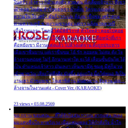
ในครัว เจ้าสาว ก็มัวแต่งตัว สวยเด่น นั่งเคียงเจ้าบ่าว ที่เขา
เฝ้าคอย ใจเต้น หัวใจของเรา ลำเค็ญ ใครจะมองเห็น
ความใน ใจ เศร้า มันร้าวระบม ต้องมาขื่นขม เศร้าตรม
ท่ามความสุขี ช่วยงานเขาแต่ง แต่เรา แล้งมาหลายปี
เมื่อไรหนอจะ โชคดี ได้มีพิธีวิวาห์ หัวใจหล้า คอยไปคอย
มา คือหน้าที่เก่า หัวใจหล้า คอยไปคอยมา คือหน้าที่เก่า
คือหยังเขา มีงานแต่งแล้ว ไปล้างแต่จาน ดั่งถูกประหาร
เมื่อเขาชื่นบาน แต่เราขื่นขม โอ้ รัก ลอยลม ไม่สม ดัง ใจ
ล้างจานคอยคู่ ไม่รู้ อีกนานเท่าใด จะได้ เลื่อนขั้นบันได ได้
เป็น ตำแหน่งเจ้าสาว มันเหงา เห็นเขามีคู่ ซมดู มีคู่ก็ม่วน
เข้าพาขวัญ เสียงโห่ตึงตึง มันซึ้ง อยู่แก่ใจ มื้อใด๋หนอ สิเป็น
งานเฮา มัวซอยเขา ใจเฮาซิด้าน มันทรมาน จับจาน เอย…
ล้างจานในงานแต่ง - Cover Ver. (KARAOKE)
23 views • 03.08.2569
ขอ กราบ ขอบคุณ.... ที่ได้รับไออุ่น การุณ จากแฟน เพลง
ผมแสนชื่นใจ หายวังเวง เมื่อแฟนเพลง ให้กำลังใจ น้ำใจ