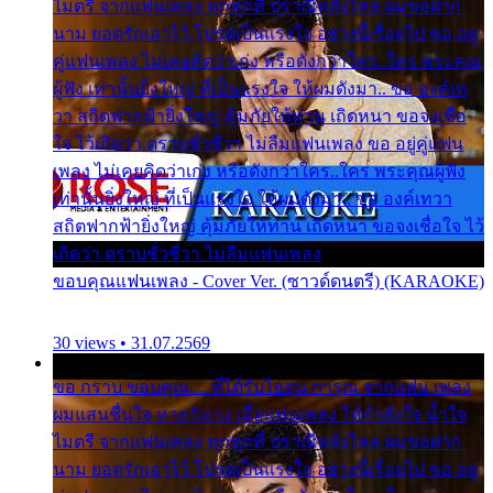
ไมตรี จากแฟนเพลง ทุกทุกที่ ปราณีหลั่งไหล ผมขอฝาก
นาม ยอดรักเอาไว้ โปรดเป็นแรงใจ อย่างนี้เรื่อยไป ขอ อยู่
คู่แฟนเพลง ไม่เคยคิดว่าเก่ง หรือดังกว่าใคร..ใคร พระคุณ
ผู้ฟัง เท่านั้นยิ่งใหญ่ ที่เป็นแรงใจ ให้ผมดังมา.. ขอ องค์เท
วา สถิตฟากฟ้ายิ่งใหญ่ คุ้มภัยให้ท่าน เถิดหนา ขอจงเชื่อ
ใจ ไว้เถิดว่า ตราบชั่วชีวา ไม่ลืมแฟนเพลง ขอ อยู่คู่แฟน
เพลง ไม่เคยคิดว่าเก่ง หรือดังกว่าใคร..ใคร พระคุณผู้ฟัง
เท่านั้นยิ่งใหญ่ ที่เป็นแรงใจ ให้ผมดังมา.. ขอ องค์เทวา
สถิตฟากฟ้ายิ่งใหญ่ คุ้มภัยให้ท่าน เถิดหนา ขอจงเชื่อใจ ไว้
เถิดว่า ตราบชั่วชีวา ไม่ลืมแฟนเพลง
ขอบคุณแฟนเพลง - Cover Ver. (ซาวด์ดนตรี) (KARAOKE)
30 views • 31.07.2569
ขอ กราบ ขอบคุณ.... ที่ได้รับไออุ่น การุณ จากแฟน เพลง
ผมแสนชื่นใจ หายวังเวง เมื่อแฟนเพลง ให้กำลังใจ น้ำใจ
ไมตรี จากแฟนเพลง ทุกทุกที่ ปราณีหลั่งไหล ผมขอฝาก
นาม ยอดรักเอาไว้ โปรดเป็นแรงใจ อย่างนี้เรื่อยไป ขอ อยู่