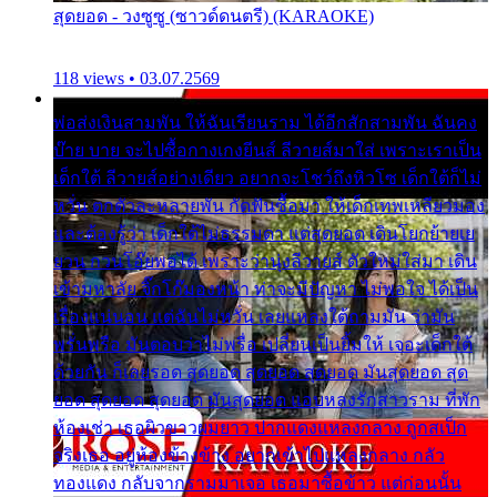
สุดยอด - วงซูซู (ซาวด์ดนตรี) (KARAOKE)
118 views • 03.07.2569
พ่อส่งเงินสามพัน ให้ฉันเรียนราม ได้อีกสักสามพัน ฉันคง
บ๊าย บาย จะไปซื้อกางเกงยีนส์ ลีวายส์มาใส่ เพราะเราเป็น
เด็กใต้ ลีวายส์อย่างเดียว อยากจะโชว์ถึงหิวโซ เด็กใต้ก็ไม่
หวั่น ตกตัวละหลายพัน กัดฟันซื้อมา ให้เด็กเทพเหลียวมอง
และต้องรู้ว่า เด็กใต้ไม่ธรรมดา แต่สุดยอด เดินโยกย้ายเย
ยวน กวนโอ๊ยพอได้ เพราะว่านุ่งลีวายส์ ตัวใหม่ใส่มา เดิน
เข้ามหาลัย จิ๊กโก๊มองหน้า ท่าจะมีปัญหา ไม่พอใจ ได้เป็น
เรื่องแน่นอน แต่ฉันไม่หวั่น เลยแหลงใต้ถามมัน ว่ามัน
พรั่นพรือ มันตอบว่าไม่พรื่อ เปลี่ยนเป็นยิ้มให้ เจอะเด็กใต้
ด้วยกัน ก็เลยรอด สุดยอด สุดยอด สุดยอด มันสุดยอด สุด
ยอด สุดยอด สุดยอด มันสุดยอด แอบหลงรักสาวราม ที่พัก
ห้องเช่า เธอผิวขาวผมยาว ปากแดงแหลงกลาง ถูกสเป็ก
จริงเธอ อยู่ห้องข้างข้าง อยากเข้าไปแหลงกลาง กลัว
ทองแดง กลับจากรามมาเจอ เธอมาซื้อข้าว แต่ก่อนนั้น