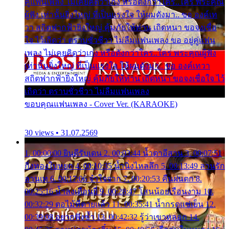
คู่แฟนเพลง ไม่เคยคิดว่าเก่ง หรือดังกว่าใคร..ใคร พระคุณ
ผู้ฟัง เท่านั้นยิ่งใหญ่ ที่เป็นแรงใจ ให้ผมดังมา.. ขอ องค์เท
วา สถิตฟากฟ้ายิ่งใหญ่ คุ้มภัยให้ท่าน เถิดหนา ขอจงเชื่อ
ใจ ไว้เถิดว่า ตราบชั่วชีวา ไม่ลืมแฟนเพลง ขอ อยู่คู่แฟน
เพลง ไม่เคยคิดว่าเก่ง หรือดังกว่าใคร..ใคร พระคุณผู้ฟัง
เท่านั้นยิ่งใหญ่ ที่เป็นแรงใจ ให้ผมดังมา.. ขอ องค์เทวา
สถิตฟากฟ้ายิ่งใหญ่ คุ้มภัยให้ท่าน เถิดหนา ขอจงเชื่อใจ ไว้
เถิดว่า ตราบชั่วชีวา ไม่ลืมแฟนเพลง
ขอบคุณแฟนเพลง - Cover Ver. (KARAOKE)
30 views • 31.07.2569
1. 00:00:00 ยินดีรับเดน 2. 00:03:44 น้ำตาอีสาน 3. 00:07:51
กิ่งทองใบหยก 4. 00:10:35 น้ำนิ่งไหลลึก 5. 00:13:49 ลานรัก
ลานเท 6. 00:17:06 จำใจจาก 7. 00:20:53 คืนฝนตก 8.
00:25:16 น้ำลงเดือนยี่ 9. 00:28:47 โสนน้อยเรือนงาม 10.
00:32:29 ตอไม้ที่ตายแล้ว 11. 00:35:41 น้ำกรดแช่เย็น 12.
00:39:08 อยากฟังซ้ำ 13. 00:42:32 รู้ว่าเขาหลอก 14.