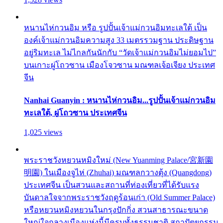
หนานไห่กวนอิม หรือ รูปปั้นเจ้าแม่กวนอิมทะเลใต้ เป็น
องค์เจ้าแม่กวนอิมความสูง 33 เมตรรวมฐาน ประดิษฐาน
อยู่ริมทะเล ไม่ไกลกันนักกับ “วัดเจ้าแม่กวนอิมไม่ยอมไป”
บนเกาะผู่โถวซาน เมืองโจวซาน มณฑลเจ้อเจียง ประเทศ
จีน
Nanhai Guanyin : หนานไห่กวนอิม...รูปปั้นเจ้าแม่กวนอิม
ทะเลใต้, ผู่โถวซาน ประเทศจีน
1,025 views
พระราชวังหยวนหมิงใหม่ (New Yuanming Palace/宮新園
明園) ในเมืองจูไห่ (Zhuhai) มณฑลกวางตุ้ง (Quangdong)
ประเทศจีน เป็นสวนและสถานที่ท่องเที่ยวที่ได้รับแรง
บันดาลใจจากพระราชวังฤดูร้อนเก่า (Old Summer Palace)
หรือหยวนหมิงหยวนในกรุงปักกิ่ง สวนสาธารณะขนาด
ใหญ่ใจกลางเมืองแห่งนี้มีครบทั้งธรรมชาติ สถาปัตยกรรม