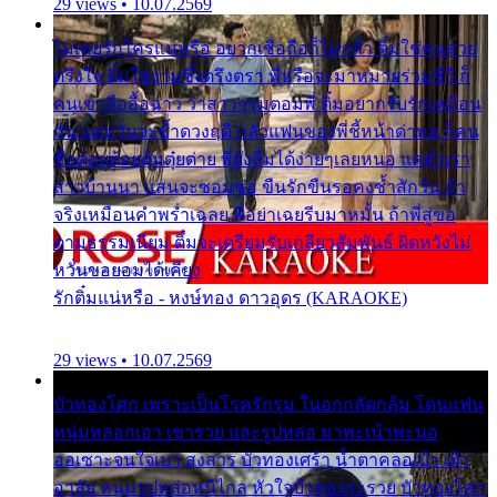
29 views • 10.07.2569
ไม่เคยรักใครแน่หรือ อยากเชื่อถือก็ไม่กล้า ติ๋มใช่คนสวย
ตรึงใจ ติ๋มใช่งามซึ้งตรึงตรา พี่หรือจะมาหมายร่วมชีวี ก็
คนเขาลืออื้อฉาว ว่าสาวๆรุมตอมพี่ ติ๋มอยากรับรักเหมือน
กัน แต่หวั่นจะช้ำดวงฤดี กลัวแฟนของพี่ชี้หน้าด่าทอ ก็คน
ชื่อต๋อยต้อยตุ้มตุ๋ยต่าย พี่ยังลืมได้ง่ายๆเลยหนอ แค่ตัวเรา
สาวบ้านนา แสนจะซอมซ่อ ขืนรักขืนรอคงช้ำสักวัน ถ้า
จริงเหมือนคำพร่ำเฉลย พี่อย่าเฉยรีบมาหมั้น ถ้าพี่สู่ขอ
ตามธรรมเนียม ติ๋มจะเตรียมรับเกลียวสัมพันธ์ ผิดหวังไม่
หวั่นขอยอมได้เคียง
รักติ๋มแน่หรือ - หงษ์ทอง ดาวอุดร (KARAOKE)
29 views • 10.07.2569
บัวทองโศก เพราะเป็นโรครักรุม ในอกกลัดกลุ้ม โดนแฟน
หนุ่มหลอกเอา เขารวย และรูปหล่อ มาพะเน้าพะนอ
ออเซาะจนใจเบา สงสาร บัวทองเศร้า น้ำตาคลอเบ้า เฝ้า
อาลัย หนุ่มรูปหล่อหนีไกล หัวใจบัวทองระรวย บัวทองโศก