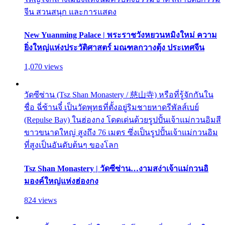
จีน สวนสนุก และการแสดง
New Yuanming Palace | พระราชวังหยวนหมิงใหม่ ความ
ยิ่งใหญ่แห่งประวัติศาสตร์ มณฑลกวางตุ้ง ประเทศจีน
1,070 views
วัดซีซ่าน (Tsz Shan Monastery / 慈山寺) หรือที่รู้จักกันใน
ชื่อ ฉี่ซ้านจี๋ เป็นวัดพุทธที่ตั้งอยู่ริมชายหาดรีพัลส์เบย์
(Repulse Bay) ในฮ่องกง โดดเด่นด้วยรูปปั้นเจ้าแม่กวนอิมสี
ขาวขนาดใหญ่ สูงถึง 76 เมตร ซึ่งเป็นรูปปั้นเจ้าแม่กวนอิม
ที่สูงเป็นอันดับต้นๆ ของโลก
Tsz Shan Monastery | วัดซีซ่าน…งามสง่าเจ้าแม่กวนอิ
มองค์ใหญ่แห่งฮ่องกง
824 views