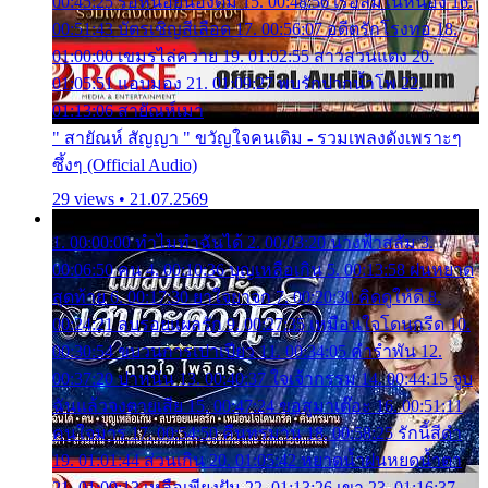
00:45:25 รอหน่อยน้องติ๋ม 15. 00:48:56 เรือล่มในหนอง 16.
00:51:43 บัตรเชิญสีเลือด 17. 00:56:07 อดีตรักโรงทอ 18.
01:00:00 เขมรไล่ควาย 19. 01:02:55 สาวสวนแตง 20.
01:05:51 แอบมอง 21. 01:09:27 พบรักปากน้ำโพ 22.
01:13:06 สายัณห์เมา
" สายัณห์ สัญญา " ขวัญใจคนเดิม - รวมเพลงดังเพราะๆ
ซึ้งๆ (Official Audio)
29 views • 21.07.2569
1. 00:00:00 ทำไมทำฉันได้ 2. 00:03:20 นางฟ้าสลัม 3.
00:06:50 คน 4. 00:10:36 บุญเหลือเกิน 5. 00:13:58 ฝนหยาด
สุดท้าย 6. 00:17:30 ยาใจยาจก 7. 00:20:30 คิดดูให้ดี 8.
00:24:21 ลบรอยแผลรัก 9. 00:27:35 เหมือนใจโดนกรีด 10.
00:30:54 ขบวนการเปาเปียว 11. 00:34:05 คำรำพัน 12.
00:37:20 ปาหนัน 13. 00:40:37 ใจเจ้ากรรม 14. 00:44:15 จูบ
ฉันแล้วจงตายเสีย 15. 00:47:24 ขอสูมาเต๊อะ 16. 00:51:11
คนใจมาร 17. 00:54:50 คืนทรมาน 18. 00:58:25 รักนี้สีดำ
19. 01:01:44 ส่วนเกิน 20. 01:05:42 หยาดน้ำฝนหยดน้ำตา
21. 01:09:13 เหลือเพียงฝัน 22. 01:13:26 เขา 23. 01:16:37