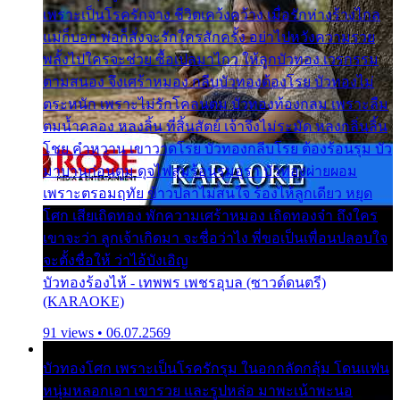
เพราะเป็นโรครักจาง ชีวิตเคว้งคว้าง เมื่อรักห่างร้างไกล
แม่ก็บอก พ่อก็สั่งจะรักใครสักครั้ง อย่าไปหวังความรวย
พลั้งไปใครจะช่วย ซื้อเปลมาไกว ให้ลูกบัวทอง เวรกรรม
ตามสนอง จึงเศร้าหมอง กลีบบัวทองต้องโรย บัวทองไม่
ตระหนัก เพราะไม่รักโคลนตม บัวทองท้องกลม เพราะลืม
ตมน้ำคลอง หลงลิ้น ที่สิ้นสัตย์ เจ้าจึงไม่ระมัด หลงกลิ่นลิ้น
โชย คำหวาน เขาวาดโรย บัวทองกลีบโรย ต้องร้อนรุม บัว
มาบานก่อนตูม ดุจไฟสุมร้อนรุมอุรา บัวทองผ่ายผอม
เพราะตรอมฤทัย ข้าวปลาไม่สนใจ ร้องไห้ลูกเดียว หยุด
โศก เสียเถิดทอง พักความเศร้าหมอง เถิดทองจ๋า ถึงใคร
เขาจะว่า ลูกเจ้าเกิดมา จะชื่อว่าไง พี่ขอเป็นเพื่อนปลอบใจ
จะตั้งชื่อให้ ว่าไอ้บังเอิญ
บัวทองร้องไห้ - เทพพร เพชรอุบล (ซาวด์ดนตรี)
(KARAOKE)
91 views • 06.07.2569
บัวทองโศก เพราะเป็นโรครักรุม ในอกกลัดกลุ้ม โดนแฟน
หนุ่มหลอกเอา เขารวย และรูปหล่อ มาพะเน้าพะนอ