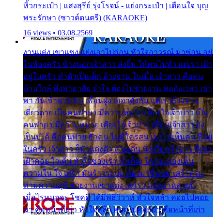
หิ้วกระเป๋า | แสงสุรีย์ รุ่งโรจน์ - แย่งกระเป๋า | เตือนใจ บุญ
พระรักษา (ซาวด์ดนตรี) (KARAOKE)
16 views • 03.08.2569
งานแต่ง เขาแซง แย่งเอาไปก่อน หัวใจอาวรณ์ มาซ่อน อยู่
ในห้องครัว ข้างนอกเจ้าสาว ส่งยิ้ม ให้คนไปทั่ว แต่เรา เฝ้า
อยู่ในครัว ทำตัวเป็นเด็ก ล้างจาน ในเมื่อ เจ้าสาว คือคน
บ้านใกล้ พึ่งพาอาศัย จำใจ ต้องไปช่วยงาน พอถึงเวลา เขา
พา กันเข้าพาขวัญ เพื่อนฝูง เฮฮาดังลั่น แต่เราล้างจาน
เดียวดาย เป็นคนพ่าย บ่มีความหมาย เคียงใจเจ้าบ่าว เป็น
คนพ่าย บ่มีความหมาย เคียงใจเจ้าบ่าว เพื่อนเจ้าสาว ยัง
เป็นบ่ได้ คือคนพ่าย ฮักคน ไม่มีใครสน เขาไม่เห็นคน ที่อยู่
ในครัว เจ้าสาว ก็มัวแต่งตัว สวยเด่น นั่งเคียงเจ้าบ่าว ที่เขา
เฝ้าคอย ใจเต้น หัวใจของเรา ลำเค็ญ ใครจะมองเห็น
ความใน ใจ เศร้า มันร้าวระบม ต้องมาขื่นขม เศร้าตรม
ท่ามความสุขี ช่วยงานเขาแต่ง แต่เรา แล้งมาหลายปี
เมื่อไรหนอจะ โชคดี ได้มีพิธีวิวาห์ หัวใจหล้า คอยไปคอย
มา คือหน้าที่เก่า หัวใจหล้า คอยไปคอยมา คือหน้าที่เก่า