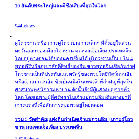
10 อันดับพระใหญ่และมีชื่อเสียงที่สุดในโลก
944 views
ผู่โถวซาน หรือ เกาะผู่โถว เป็นเกาะเล็กๆ ที่ตั้งอยู่ในส่วน
ตะวันออกของเมืองโจวซาน มณฑลเจ้อเจียง ประเทศจีน
โดยอยู่ทางตอนใต้ของนครเซี่ยงไฮ้ ผู่โถวซานเป็น 1 ใน 4
พุทธคีรีหรือภูเขาศักดิ์สิทธิ์ของจีน ชาวพุทธจีนเชื่อกันว่าผู่
โถวซานเป็นที่ประทับและตรัสรู้ของพระโพธิสัตว์กวนอิม
หรือเจ้าแม่กวนอิม ซึ่งเป็นหนึ่งในเทพเจ้าที่สำคัญที่สุดใน
ศาสนาพุทธนิกายมหายาน ดังนั้นจึงมีผู้แสวงบุญจากทั่ว
โลก โดยเฉพาะผู้ที่ศรัทธาในเจ้าแม่กวนอิมเดินทางมาที่
เกาะแห่งนี้เพื่อสักการะขอพรอยู่โดยตลอด
รวม 5 วัดสำคัญแห่งถิ่นกำเนิดเจ้าแม่กวนอิม | เกาะผู่โถว
ซาน มณฑลเจ้อเจียง ประเทศจีน
1,528 views