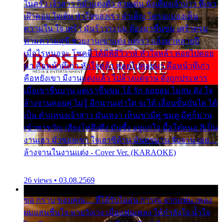
ในครัว เจ้าสาว ก็มัวแต่งตัว สวยเด่น นั่งเคียงเจ้าบ่าว ที่เขา
เฝ้าคอย ใจเต้น หัวใจของเรา ลำเค็ญ ใครจะมองเห็น
ความใน ใจ เศร้า มันร้าวระบม ต้องมาขื่นขม เศร้าตรม
ท่ามความสุขี ช่วยงานเขาแต่ง แต่เรา แล้งมาหลายปี
เมื่อไรหนอจะ โชคดี ได้มีพิธีวิวาห์ หัวใจหล้า คอยไปคอย
มา คือหน้าที่เก่า หัวใจหล้า คอยไปคอยมา คือหน้าที่เก่า
คือหยังเขา มีงานแต่งแล้ว ไปล้างแต่จาน ดั่งถูกประหาร
เมื่อเขาชื่นบาน แต่เราขื่นขม โอ้ รัก ลอยลม ไม่สม ดัง ใจ
ล้างจานคอยคู่ ไม่รู้ อีกนานเท่าใด จะได้ เลื่อนขั้นบันได ได้
เป็น ตำแหน่งเจ้าสาว มันเหงา เห็นเขามีคู่ ซมดู มีคู่ก็ม่วน
เข้าพาขวัญ เสียงโห่ตึงตึง มันซึ้ง อยู่แก่ใจ มื้อใด๋หนอ สิเป็น
งานเฮา มัวซอยเขา ใจเฮาซิด้าน มันทรมาน จับจาน เอย…
ล้างจานในงานแต่ง - Cover Ver. (KARAOKE)
26 views • 03.08.2569
ขอ กราบ ขอบคุณ.... ที่ได้รับไออุ่น การุณ จากแฟน เพลง
ผมแสนชื่นใจ หายวังเวง เมื่อแฟนเพลง ให้กำลังใจ น้ำใจ