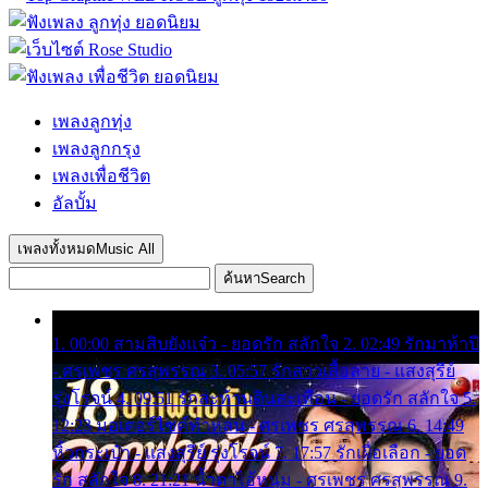
เพลงลูกทุ่ง
เพลงลูกกรุง
เพลงเพื่อชีวิต
อัลบั้ม
เพลงทั้งหมด
Music All
ค้นหา
Search
1. 00:00 สามสิบยังแจ๋ว - ยอดรัก สลักใจ 2. 02:49 รักมาห้าปี
- ศรเพชร ศรสุพรรณ 3. 05:57 รักสาวเสื้อลาย - แสงสุรีย์
รุ่งโรจน์ 4. 09:51 รักสะท้านดินสะเทือน - ยอดรัก สลักใจ 5.
12:23 มอเตอร์ไซค์ทำหล่น - ศรเพชร ศรสุพรรณ 6. 14:49
หิ้วกระเป๋า - แสงสุรีย์ รุ่งโรจน์ 7. 17:57 รักเผื่อเลือก - ยอด
รัก สลักใจ 8. 21:21 น้ำตาไอ้หนุ่ม - ศรเพชร ศรสุพรรณ 9.