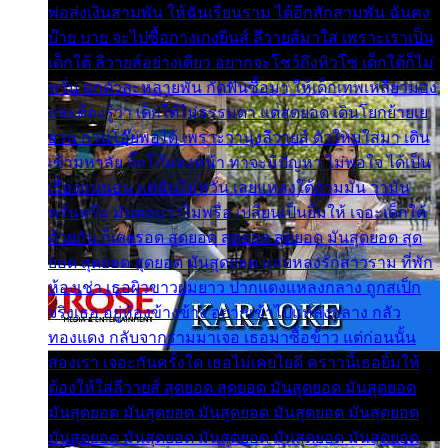
พ่อส่งเงินสามพัน ให้ฉันเรียนราม ได้อีกสักสามพัน ฉันคง
บ๊าย บาย จะไปซื้อกางเกงยีนส์ ลีวายส์มาใส่ เพราะเราเป็น
เด็กใต้ ลีวายส์อย่างเดียว อยากจะโชว์ถึงหิวโซ เด็กใต้ก็ไม่
หวั่น ตกตัวละหลายพัน กัดฟันซื้อมา ให้เด็กเทพเหลียวมอง
และต้องรู้ว่า เด็กใต้ไม่ธรรมดา แต่สุดยอด เดินโยกย้ายเย
ยวน กวนโอ๊ยพอได้ เพราะว่านุ่งลีวายส์ ตัวใหม่ใส่มา เดิน
เข้ามหาลัย จิ๊กโก๊มองหน้า ท่าจะมีปัญหา ไม่พอใจ ได้เป็น
เรื่องแน่นอน แต่ฉันไม่หวั่น เลยแหลงใต้ถามมัน ว่ามัน
พรั่นพรือ มันตอบว่าไม่พรื่อ เปลี่ยนเป็นยิ้มให้ เจอะเด็กใต้
ด้วยกัน ก็เลยรอด สุดยอด สุดยอด สุดยอด มันสุดยอด สุด
ยอด สุดยอด สุดยอด มันสุดยอด แอบหลงรักสาวราม ที่พัก
ห้องเช่า เธอผิวขาวผมยาว ปากแดงแหลงกลาง ถูกสเป็ก
จริงเธอ อยู่ห้องข้างข้าง อยากเข้าไปแหลงกลาง กลัว
ทองแดง กลับจากรามมาเจอ เธอมาซื้อข้าว แต่ก่อนนั้น
สองเรา เจอะกันครั้งใด เธอไม่เคยไยดี คราวนี้เธอยิ้มให้
ต้องให้ใส่ลีวายส์ สุดยอด สุดยอด มันสุดยอด มันสุดยอด
มันสุดยอด มันสุดยอด มันสุดยอด มันสุดยอด มันสุดยอด
มันสุดยอด มันสุดยอด มันสุดยอด มันสุดยอด มันสุดยอด