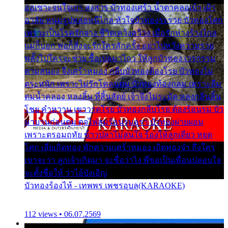
ออเซาะจนใจเบา สงสาร บัวทองเศร้า น้ำตาคลอเบ้า เฝ้า
อาลัย หนุ่มรูปหล่อหนีไกล หัวใจบัวทองระรวย บัวทองโศก
เพราะเป็นโรครักจาง ชีวิตเคว้งคว้าง เมื่อรักห่างร้างไกล
แม่ก็บอก พ่อก็สั่งจะรักใครสักครั้ง อย่าไปหวังความรวย
พลั้งไปใครจะช่วย ซื้อเปลมาไกว ให้ลูกบัวทอง เวรกรรม
ตามสนอง จึงเศร้าหมอง กลีบบัวทองต้องโรย บัวทองไม่
ตระหนัก เพราะไม่รักโคลนตม บัวทองท้องกลม เพราะลืม
ตมน้ำคลอง หลงลิ้น ที่สิ้นสัตย์ เจ้าจึงไม่ระมัด หลงกลิ่นลิ้น
โชย คำหวาน เขาวาดโรย บัวทองกลีบโรย ต้องร้อนรุม บัว
มาบานก่อนตูม ดุจไฟสุมร้อนรุมอุรา บัวทองผ่ายผอม
เพราะตรอมฤทัย ข้าวปลาไม่สนใจ ร้องไห้ลูกเดียว หยุด
โศก เสียเถิดทอง พักความเศร้าหมอง เถิดทองจ๋า ถึงใคร
เขาจะว่า ลูกเจ้าเกิดมา จะชื่อว่าไง พี่ขอเป็นเพื่อนปลอบใจ
จะตั้งชื่อให้ ว่าไอ้บังเอิญ
บัวทองร้องไห้ - เทพพร เพชรอุบล(KARAOKE)
112 views • 06.07.2569