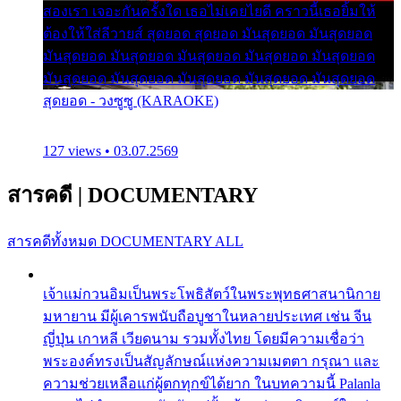
สองเรา เจอะกันครั้งใด เธอไม่เคยไยดี คราวนี้เธอยิ้มให้
ต้องให้ใส่ลีวายส์ สุดยอด สุดยอด มันสุดยอด มันสุดยอด
มันสุดยอด มันสุดยอด มันสุดยอด มันสุดยอด มันสุดยอด
มันสุดยอด มันสุดยอด มันสุดยอด มันสุดยอด มันสุดยอด
สุดยอด - วงซูซู (KARAOKE)
127 views • 03.07.2569
สารคดี
|
DOCUMENTARY
สารคดีทั้งหมด
DOCUMENTARY ALL
เจ้าแม่กวนอิมเป็นพระโพธิสัตว์ในพระพุทธศาสนานิกาย
มหายาน มีผู้เคารพนับถือบูชาในหลายประเทศ เช่น จีน
ญี่ปุ่น เกาหลี เวียดนาม รวมทั้งไทย โดยมีความเชื่อว่า
พระองค์ทรงเป็นสัญลักษณ์แห่งความเมตตา กรุณา และ
ความช่วยเหลือแก่ผู้ตกทุกข์ได้ยาก ในบทความนี้ Palanla