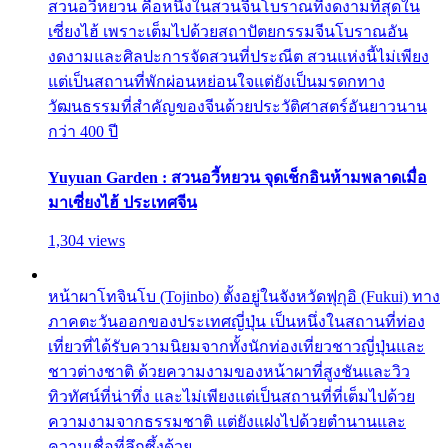
สวนอวี้หยวน คือหนึ่งในสวนจีนโบราณที่งดงามที่สุดใน
เซี่ยงไฮ้ เพราะเต็มไปด้วยสถาปัตยกรรมจีนโบราณอัน
งดงามและศิลปะการจัดสวนที่ประณีต สวนแห่งนี้ไม่เพียง
แต่เป็นสถานที่พักผ่อนหย่อนใจแต่ยังเป็นมรดกทาง
วัฒนธรรมที่สำคัญของจีนด้วยประวัติศาสตร์อันยาวนาน
กว่า 400 ปี
Yuyuan Garden : สวนอวี้หยวน จุดเช็กอินห้ามพลาดเมื่อ
มาเซี่ยงไฮ้ ประเทศจีน
1,304 views
หน้าผาโทจินโบ (Tojinbo) ตั้งอยู่ในจังหวัดฟุกุอิ (Fukui) ทาง
ภาคตะวันออกของประเทศญี่ปุ่น เป็นหนึ่งในสถานที่ท่อง
เที่ยวที่ได้รับความนิยมจากทั้งนักท่องเที่ยวชาวญี่ปุ่นและ
ชาวต่างชาติ ด้วยความงามของหน้าผาที่สูงชันและวิว
ทิวทัศน์ที่น่าทึ่ง และไม่เพียงแต่เป็นสถานที่ที่เต็มไปด้วย
ความงามจากธรรมชาติ แต่ยังแฝงไปด้วยตำนานและ
ความเชื่อที่ลึกซึ้งด้วย