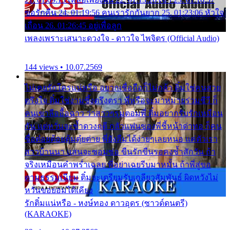
ขอรักคืน 24. 01:19:56 คนเรารักกันยาก 25. 01:23:06 หัวใจ
เถื่อน 26. 01:26:45 อยู่เพื่อลูก
เพลงเพราะเสนาะดวงใจ - ดาวใจ ไพจิตร (Official Audio)
144 views • 10.07.2569
ไม่เคยรักใครแน่หรือ อยากเชื่อถือก็ไม่กล้า ติ๋มใช่คนสวย
ตรึงใจ ติ๋มใช่งามซึ้งตรึงตรา พี่หรือจะมาหมายร่วมชีวี ก็
คนเขาลืออื้อฉาว ว่าสาวๆรุมตอมพี่ ติ๋มอยากรับรักเหมือน
กัน แต่หวั่นจะช้ำดวงฤดี กลัวแฟนของพี่ชี้หน้าด่าทอ ก็คน
ชื่อต๋อยต้อยตุ้มตุ๋ยต่าย พี่ยังลืมได้ง่ายๆเลยหนอ แค่ตัวเรา
สาวบ้านนา แสนจะซอมซ่อ ขืนรักขืนรอคงช้ำสักวัน ถ้า
จริงเหมือนคำพร่ำเฉลย พี่อย่าเฉยรีบมาหมั้น ถ้าพี่สู่ขอ
ตามธรรมเนียม ติ๋มจะเตรียมรับเกลียวสัมพันธ์ ผิดหวังไม่
หวั่นขอยอมได้เคียง
รักติ๋มแน่หรือ - หงษ์ทอง ดาวอุดร (ซาวด์ดนตรี)
(KARAOKE)