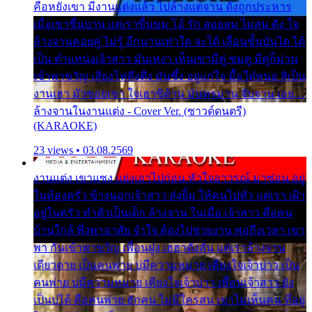
คือหยังเขา มีงานแต่งแล้ว ไปล้างแต่จาน ดั่งถูกประหาร
เมื่อเขาชื่นบาน แต่เราขื่นขม โอ้ รัก ลอยลม ไม่สม ดัง ใจ
ล้างจานคอยคู่ ไม่รู้ อีกนานเท่าใด จะได้ เลื่อนขั้นบันได ได้
เป็น ตำแหน่งเจ้าสาว มันเหงา เห็นเขามีคู่ ซมดู มีคู่ก็ม่วน
เข้าพาขวัญ เสียงโห่ตึงตึง มันซึ้ง อยู่แก่ใจ มื้อใด๋หนอ สิเป็น
งานเฮา มัวซอยเขา ใจเฮาซิด้าน มันทรมาน จับจาน เอย…
ล้างจานในงานแต่ง - Cover Ver. (ซาวด์ดนตรี)
(KARAOKE)
23 views • 03.08.2569
งานแต่ง เขาแซง แย่งเอาไปก่อน หัวใจอาวรณ์ มาซ่อน อยู่
ในห้องครัว ข้างนอกเจ้าสาว ส่งยิ้ม ให้คนไปทั่ว แต่เรา เฝ้า
อยู่ในครัว ทำตัวเป็นเด็ก ล้างจาน ในเมื่อ เจ้าสาว คือคน
บ้านใกล้ พึ่งพาอาศัย จำใจ ต้องไปช่วยงาน พอถึงเวลา เขา
พา กันเข้าพาขวัญ เพื่อนฝูง เฮฮาดังลั่น แต่เราล้างจาน
เดียวดาย เป็นคนพ่าย บ่มีความหมาย เคียงใจเจ้าบ่าว เป็น
คนพ่าย บ่มีความหมาย เคียงใจเจ้าบ่าว เพื่อนเจ้าสาว ยัง
เป็นบ่ได้ คือคนพ่าย ฮักคน ไม่มีใครสน เขาไม่เห็นคน ที่อยู่