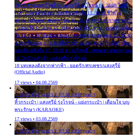
24:27 สามเณรกำพร้า - แสงสุรีย์ รุ่งโรจน์ 10. 28:08 ไม่มี
เวลาไปหาเมียน้อย - ยอดรัก สลักใจ 11. 31:29 ชีวิตไอ้
ธรรม - ศรเพชร ศรสุพรรณ 12. 35:26 ทหารอากาศขาดรัก
- แสงสุรีย์ รุ่งโรจน์ 13. 39:01 คนหัวใจโทรม - ยอดรัก สลัก
ใจ 14. 42:49 ไอ้หวังตายแน่ - ศรเพชร ศรสุพรรณ 15. 46:35
ธาตุแท้ของเธอ - แสงสุรีย์ รุ่งโรจน์ 16. 49:57 กำนันกำใน -
ยอดรัก สลักใจ 17. 52:29 สาวบริสุทธิ์ - ศรเพชร ศรสุพรรณ
18. 56:05 แต๋วจ๋า - แสงสุรีย์ รุ่งโรจน์
18 บทเพลงดังจากฟากฟ้า - ยอดรัก/ศรเพชร/แสงสุรีย์
(Official Audio)
17 views • 04.08.2569
1. 00:00 หิ้วกระเป๋า 2. 03:30 แย่งกระเป๋า
หิ้วกระเป๋า | แสงสุรีย์ รุ่งโรจน์ - แย่งกระเป๋า | เตือนใจ บุญ
พระรักษา (KARAOKE)
17 views • 03.08.2569
1. 00:00 หิ้วกระเป๋า 2. 03:30 แย่งกระเป๋า