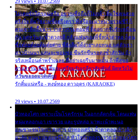
29 views • 10.07.2569
ไม่เคยรักใครแน่หรือ อยากเชื่อถือก็ไม่กล้า ติ๋มใช่คนสวย
ตรึงใจ ติ๋มใช่งามซึ้งตรึงตรา พี่หรือจะมาหมายร่วมชีวี ก็
คนเขาลืออื้อฉาว ว่าสาวๆรุมตอมพี่ ติ๋มอยากรับรักเหมือน
กัน แต่หวั่นจะช้ำดวงฤดี กลัวแฟนของพี่ชี้หน้าด่าทอ ก็คน
ชื่อต๋อยต้อยตุ้มตุ๋ยต่าย พี่ยังลืมได้ง่ายๆเลยหนอ แค่ตัวเรา
สาวบ้านนา แสนจะซอมซ่อ ขืนรักขืนรอคงช้ำสักวัน ถ้า
จริงเหมือนคำพร่ำเฉลย พี่อย่าเฉยรีบมาหมั้น ถ้าพี่สู่ขอ
ตามธรรมเนียม ติ๋มจะเตรียมรับเกลียวสัมพันธ์ ผิดหวังไม่
หวั่นขอยอมได้เคียง
รักติ๋มแน่หรือ - หงษ์ทอง ดาวอุดร (KARAOKE)
29 views • 10.07.2569
บัวทองโศก เพราะเป็นโรครักรุม ในอกกลัดกลุ้ม โดนแฟน
หนุ่มหลอกเอา เขารวย และรูปหล่อ มาพะเน้าพะนอ
ออเซาะจนใจเบา สงสาร บัวทองเศร้า น้ำตาคลอเบ้า เฝ้า
อาลัย หนุ่มรูปหล่อหนีไกล หัวใจบัวทองระรวย บัวทองโศก