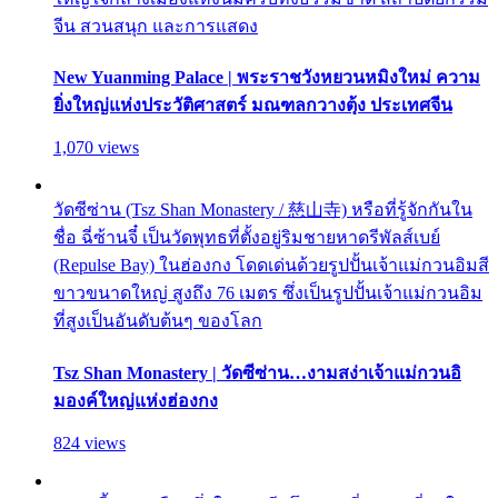
จีน สวนสนุก และการแสดง
New Yuanming Palace | พระราชวังหยวนหมิงใหม่ ความ
ยิ่งใหญ่แห่งประวัติศาสตร์ มณฑลกวางตุ้ง ประเทศจีน
1,070 views
วัดซีซ่าน (Tsz Shan Monastery / 慈山寺) หรือที่รู้จักกันใน
ชื่อ ฉี่ซ้านจี๋ เป็นวัดพุทธที่ตั้งอยู่ริมชายหาดรีพัลส์เบย์
(Repulse Bay) ในฮ่องกง โดดเด่นด้วยรูปปั้นเจ้าแม่กวนอิมสี
ขาวขนาดใหญ่ สูงถึง 76 เมตร ซึ่งเป็นรูปปั้นเจ้าแม่กวนอิม
ที่สูงเป็นอันดับต้นๆ ของโลก
Tsz Shan Monastery | วัดซีซ่าน…งามสง่าเจ้าแม่กวนอิ
มองค์ใหญ่แห่งฮ่องกง
824 views