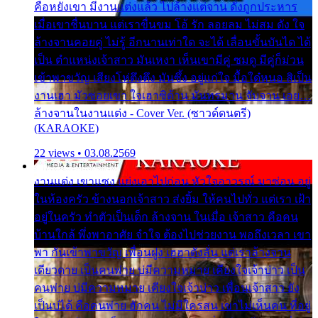
คือหยังเขา มีงานแต่งแล้ว ไปล้างแต่จาน ดั่งถูกประหาร
เมื่อเขาชื่นบาน แต่เราขื่นขม โอ้ รัก ลอยลม ไม่สม ดัง ใจ
ล้างจานคอยคู่ ไม่รู้ อีกนานเท่าใด จะได้ เลื่อนขั้นบันได ได้
เป็น ตำแหน่งเจ้าสาว มันเหงา เห็นเขามีคู่ ซมดู มีคู่ก็ม่วน
เข้าพาขวัญ เสียงโห่ตึงตึง มันซึ้ง อยู่แก่ใจ มื้อใด๋หนอ สิเป็น
งานเฮา มัวซอยเขา ใจเฮาซิด้าน มันทรมาน จับจาน เอย…
ล้างจานในงานแต่ง - Cover Ver. (ซาวด์ดนตรี)
(KARAOKE)
22 views • 03.08.2569
งานแต่ง เขาแซง แย่งเอาไปก่อน หัวใจอาวรณ์ มาซ่อน อยู่
ในห้องครัว ข้างนอกเจ้าสาว ส่งยิ้ม ให้คนไปทั่ว แต่เรา เฝ้า
อยู่ในครัว ทำตัวเป็นเด็ก ล้างจาน ในเมื่อ เจ้าสาว คือคน
บ้านใกล้ พึ่งพาอาศัย จำใจ ต้องไปช่วยงาน พอถึงเวลา เขา
พา กันเข้าพาขวัญ เพื่อนฝูง เฮฮาดังลั่น แต่เราล้างจาน
เดียวดาย เป็นคนพ่าย บ่มีความหมาย เคียงใจเจ้าบ่าว เป็น
คนพ่าย บ่มีความหมาย เคียงใจเจ้าบ่าว เพื่อนเจ้าสาว ยัง
เป็นบ่ได้ คือคนพ่าย ฮักคน ไม่มีใครสน เขาไม่เห็นคน ที่อยู่