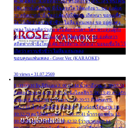
คู่แฟนเพลง ไม่เคยคิดว่าเก่ง หรือดังกว่าใคร..ใคร พระคุณ
ผู้ฟัง เท่านั้นยิ่งใหญ่ ที่เป็นแรงใจ ให้ผมดังมา.. ขอ องค์เท
วา สถิตฟากฟ้ายิ่งใหญ่ คุ้มภัยให้ท่าน เถิดหนา ขอจงเชื่อ
ใจ ไว้เถิดว่า ตราบชั่วชีวา ไม่ลืมแฟนเพลง ขอ อยู่คู่แฟน
เพลง ไม่เคยคิดว่าเก่ง หรือดังกว่าใคร..ใคร พระคุณผู้ฟัง
เท่านั้นยิ่งใหญ่ ที่เป็นแรงใจ ให้ผมดังมา.. ขอ องค์เทวา
สถิตฟากฟ้ายิ่งใหญ่ คุ้มภัยให้ท่าน เถิดหนา ขอจงเชื่อใจ ไว้
เถิดว่า ตราบชั่วชีวา ไม่ลืมแฟนเพลง
ขอบคุณแฟนเพลง - Cover Ver. (KARAOKE)
30 views • 31.07.2569
1. 00:00:00 ยินดีรับเดน 2. 00:03:44 น้ำตาอีสาน 3. 00:07:51
กิ่งทองใบหยก 4. 00:10:35 น้ำนิ่งไหลลึก 5. 00:13:49 ลานรัก
ลานเท 6. 00:17:06 จำใจจาก 7. 00:20:53 คืนฝนตก 8.
00:25:16 น้ำลงเดือนยี่ 9. 00:28:47 โสนน้อยเรือนงาม 10.
00:32:29 ตอไม้ที่ตายแล้ว 11. 00:35:41 น้ำกรดแช่เย็น 12.
00:39:08 อยากฟังซ้ำ 13. 00:42:32 รู้ว่าเขาหลอก 14.