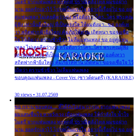
ไมตรี จากแฟนเพลง ทุกทุกที่ ปราณีหลั่งไหล ผมขอฝาก
นาม ยอดรักเอาไว้ โปรดเป็นแรงใจ อย่างนี้เรื่อยไป ขอ อยู่
คู่แฟนเพลง ไม่เคยคิดว่าเก่ง หรือดังกว่าใคร..ใคร พระคุณ
ผู้ฟัง เท่านั้นยิ่งใหญ่ ที่เป็นแรงใจ ให้ผมดังมา.. ขอ องค์เท
วา สถิตฟากฟ้ายิ่งใหญ่ คุ้มภัยให้ท่าน เถิดหนา ขอจงเชื่อ
ใจ ไว้เถิดว่า ตราบชั่วชีวา ไม่ลืมแฟนเพลง ขอ อยู่คู่แฟน
เพลง ไม่เคยคิดว่าเก่ง หรือดังกว่าใคร..ใคร พระคุณผู้ฟัง
เท่านั้นยิ่งใหญ่ ที่เป็นแรงใจ ให้ผมดังมา.. ขอ องค์เทวา
สถิตฟากฟ้ายิ่งใหญ่ คุ้มภัยให้ท่าน เถิดหนา ขอจงเชื่อใจ ไว้
เถิดว่า ตราบชั่วชีวา ไม่ลืมแฟนเพลง
ขอบคุณแฟนเพลง - Cover Ver. (ซาวด์ดนตรี) (KARAOKE)
30 views • 31.07.2569
ขอ กราบ ขอบคุณ.... ที่ได้รับไออุ่น การุณ จากแฟน เพลง
ผมแสนชื่นใจ หายวังเวง เมื่อแฟนเพลง ให้กำลังใจ น้ำใจ
ไมตรี จากแฟนเพลง ทุกทุกที่ ปราณีหลั่งไหล ผมขอฝาก
นาม ยอดรักเอาไว้ โปรดเป็นแรงใจ อย่างนี้เรื่อยไป ขอ อยู่