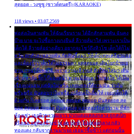
สุดยอด - วงซูซู (ซาวด์ดนตรี) (KARAOKE)
118 views • 03.07.2569
พ่อส่งเงินสามพัน ให้ฉันเรียนราม ได้อีกสักสามพัน ฉันคง
บ๊าย บาย จะไปซื้อกางเกงยีนส์ ลีวายส์มาใส่ เพราะเราเป็น
เด็กใต้ ลีวายส์อย่างเดียว อยากจะโชว์ถึงหิวโซ เด็กใต้ก็ไม่
หวั่น ตกตัวละหลายพัน กัดฟันซื้อมา ให้เด็กเทพเหลียวมอง
และต้องรู้ว่า เด็กใต้ไม่ธรรมดา แต่สุดยอด เดินโยกย้ายเย
ยวน กวนโอ๊ยพอได้ เพราะว่านุ่งลีวายส์ ตัวใหม่ใส่มา เดิน
เข้ามหาลัย จิ๊กโก๊มองหน้า ท่าจะมีปัญหา ไม่พอใจ ได้เป็น
เรื่องแน่นอน แต่ฉันไม่หวั่น เลยแหลงใต้ถามมัน ว่ามัน
พรั่นพรือ มันตอบว่าไม่พรื่อ เปลี่ยนเป็นยิ้มให้ เจอะเด็กใต้
ด้วยกัน ก็เลยรอด สุดยอด สุดยอด สุดยอด มันสุดยอด สุด
ยอด สุดยอด สุดยอด มันสุดยอด แอบหลงรักสาวราม ที่พัก
ห้องเช่า เธอผิวขาวผมยาว ปากแดงแหลงกลาง ถูกสเป็ก
จริงเธอ อยู่ห้องข้างข้าง อยากเข้าไปแหลงกลาง กลัว
ทองแดง กลับจากรามมาเจอ เธอมาซื้อข้าว แต่ก่อนนั้น