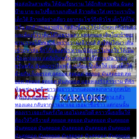
พ่อส่งเงินสามพัน ให้ฉันเรียนราม ได้อีกสักสามพัน ฉันคง
บ๊าย บาย จะไปซื้อกางเกงยีนส์ ลีวายส์มาใส่ เพราะเราเป็น
เด็กใต้ ลีวายส์อย่างเดียว อยากจะโชว์ถึงหิวโซ เด็กใต้ก็ไม่
หวั่น ตกตัวละหลายพัน กัดฟันซื้อมา ให้เด็กเทพเหลียวมอง
และต้องรู้ว่า เด็กใต้ไม่ธรรมดา แต่สุดยอด เดินโยกย้ายเย
ยวน กวนโอ๊ยพอได้ เพราะว่านุ่งลีวายส์ ตัวใหม่ใส่มา เดิน
เข้ามหาลัย จิ๊กโก๊มองหน้า ท่าจะมีปัญหา ไม่พอใจ ได้เป็น
เรื่องแน่นอน แต่ฉันไม่หวั่น เลยแหลงใต้ถามมัน ว่ามัน
พรั่นพรือ มันตอบว่าไม่พรื่อ เปลี่ยนเป็นยิ้มให้ เจอะเด็กใต้
ด้วยกัน ก็เลยรอด สุดยอด สุดยอด สุดยอด มันสุดยอด สุด
ยอด สุดยอด สุดยอด มันสุดยอด แอบหลงรักสาวราม ที่พัก
ห้องเช่า เธอผิวขาวผมยาว ปากแดงแหลงกลาง ถูกสเป็ก
จริงเธอ อยู่ห้องข้างข้าง อยากเข้าไปแหลงกลาง กลัว
ทองแดง กลับจากรามมาเจอ เธอมาซื้อข้าว แต่ก่อนนั้น
สองเรา เจอะกันครั้งใด เธอไม่เคยไยดี คราวนี้เธอยิ้มให้
ต้องให้ใส่ลีวายส์ สุดยอด สุดยอด มันสุดยอด มันสุดยอด
มันสุดยอด มันสุดยอด มันสุดยอด มันสุดยอด มันสุดยอด
มันสุดยอด มันสุดยอด มันสุดยอด มันสุดยอด มันสุดยอด