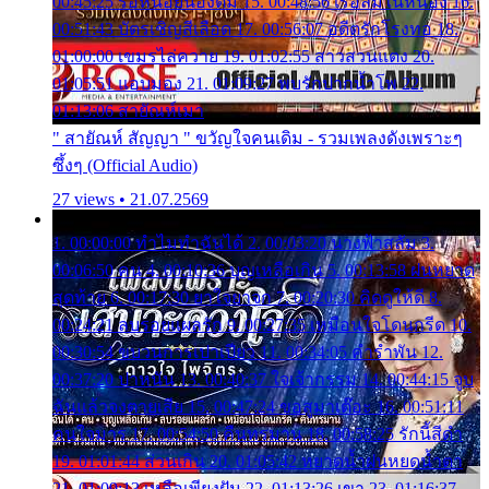
00:45:25 รอหน่อยน้องติ๋ม 15. 00:48:56 เรือล่มในหนอง 16.
00:51:43 บัตรเชิญสีเลือด 17. 00:56:07 อดีตรักโรงทอ 18.
01:00:00 เขมรไล่ควาย 19. 01:02:55 สาวสวนแตง 20.
01:05:51 แอบมอง 21. 01:09:27 พบรักปากน้ำโพ 22.
01:13:06 สายัณห์เมา
" สายัณห์ สัญญา " ขวัญใจคนเดิม - รวมเพลงดังเพราะๆ
ซึ้งๆ (Official Audio)
27 views • 21.07.2569
1. 00:00:00 ทำไมทำฉันได้ 2. 00:03:20 นางฟ้าสลัม 3.
00:06:50 คน 4. 00:10:36 บุญเหลือเกิน 5. 00:13:58 ฝนหยาด
สุดท้าย 6. 00:17:30 ยาใจยาจก 7. 00:20:30 คิดดูให้ดี 8.
00:24:21 ลบรอยแผลรัก 9. 00:27:35 เหมือนใจโดนกรีด 10.
00:30:54 ขบวนการเปาเปียว 11. 00:34:05 คำรำพัน 12.
00:37:20 ปาหนัน 13. 00:40:37 ใจเจ้ากรรม 14. 00:44:15 จูบ
ฉันแล้วจงตายเสีย 15. 00:47:24 ขอสูมาเต๊อะ 16. 00:51:11
คนใจมาร 17. 00:54:50 คืนทรมาน 18. 00:58:25 รักนี้สีดำ
19. 01:01:44 ส่วนเกิน 20. 01:05:42 หยาดน้ำฝนหยดน้ำตา
21. 01:09:13 เหลือเพียงฝัน 22. 01:13:26 เขา 23. 01:16:37