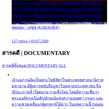
สองเรา เจอะกันครั้งใด เธอไม่เคยไยดี คราวนี้เธอยิ้มให้
ต้องให้ใส่ลีวายส์ สุดยอด สุดยอด มันสุดยอด มันสุดยอด
มันสุดยอด มันสุดยอด มันสุดยอด มันสุดยอด มันสุดยอด
มันสุดยอด มันสุดยอด มันสุดยอด มันสุดยอด มันสุดยอด
สุดยอด - วงซูซู (KARAOKE)
127 views • 03.07.2569
สารคดี
|
DOCUMENTARY
สารคดีทั้งหมด
DOCUMENTARY ALL
เจ้าแม่กวนอิมเป็นพระโพธิสัตว์ในพระพุทธศาสนานิกาย
มหายาน มีผู้เคารพนับถือบูชาในหลายประเทศ เช่น จีน
ญี่ปุ่น เกาหลี เวียดนาม รวมทั้งไทย โดยมีความเชื่อว่า
พระองค์ทรงเป็นสัญลักษณ์แห่งความเมตตา กรุณา และ
ความช่วยเหลือแก่ผู้ตกทุกข์ได้ยาก ในบทความนี้ Palanla