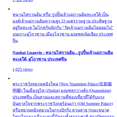
หนานไห่กวนอิม หรือ รูปปั้นเจ้าแม่กวนอิมทะเลใต้ เป็น
องค์เจ้าแม่กวนอิมความสูง 33 เมตรรวมฐาน ประดิษฐาน
อยู่ริมทะเล ไม่ไกลกันนักกับ “วัดเจ้าแม่กวนอิมไม่ยอมไป”
บนเกาะผู่โถวซาน เมืองโจวซาน มณฑลเจ้อเจียง ประเทศ
จีน
Nanhai Guanyin : หนานไห่กวนอิม...รูปปั้นเจ้าแม่กวนอิม
ทะเลใต้, ผู่โถวซาน ประเทศจีน
1,025 views
พระราชวังหยวนหมิงใหม่ (New Yuanming Palace/宮新園
明園) ในเมืองจูไห่ (Zhuhai) มณฑลกวางตุ้ง (Quangdong)
ประเทศจีน เป็นสวนและสถานที่ท่องเที่ยวที่ได้รับแรง
บันดาลใจจากพระราชวังฤดูร้อนเก่า (Old Summer Palace)
หรือหยวนหมิงหยวนในกรุงปักกิ่ง สวนสาธารณะขนาด
ใหญ่ใจกลางเมืองแห่งนี้มีครบทั้งธรรมชาติ สถาปัตยกรรม