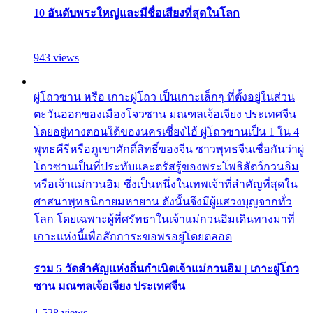
10 อันดับพระใหญ่และมีชื่อเสียงที่สุดในโลก
943 views
ผู่โถวซาน หรือ เกาะผู่โถว เป็นเกาะเล็กๆ ที่ตั้งอยู่ในส่วน
ตะวันออกของเมืองโจวซาน มณฑลเจ้อเจียง ประเทศจีน
โดยอยู่ทางตอนใต้ของนครเซี่ยงไฮ้ ผู่โถวซานเป็น 1 ใน 4
พุทธคีรีหรือภูเขาศักดิ์สิทธิ์ของจีน ชาวพุทธจีนเชื่อกันว่าผู่
โถวซานเป็นที่ประทับและตรัสรู้ของพระโพธิสัตว์กวนอิม
หรือเจ้าแม่กวนอิม ซึ่งเป็นหนึ่งในเทพเจ้าที่สำคัญที่สุดใน
ศาสนาพุทธนิกายมหายาน ดังนั้นจึงมีผู้แสวงบุญจากทั่ว
โลก โดยเฉพาะผู้ที่ศรัทธาในเจ้าแม่กวนอิมเดินทางมาที่
เกาะแห่งนี้เพื่อสักการะขอพรอยู่โดยตลอด
รวม 5 วัดสำคัญแห่งถิ่นกำเนิดเจ้าแม่กวนอิม | เกาะผู่โถว
ซาน มณฑลเจ้อเจียง ประเทศจีน
1,528 views