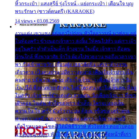
หิ้วกระเป๋า | แสงสุรีย์ รุ่งโรจน์ - แย่งกระเป๋า | เตือนใจ บุญ
พระรักษา (ซาวด์ดนตรี) (KARAOKE)
14 views • 03.08.2569
งานแต่ง เขาแซง แย่งเอาไปก่อน หัวใจอาวรณ์ มาซ่อน อยู่
ในห้องครัว ข้างนอกเจ้าสาว ส่งยิ้ม ให้คนไปทั่ว แต่เรา เฝ้า
อยู่ในครัว ทำตัวเป็นเด็ก ล้างจาน ในเมื่อ เจ้าสาว คือคน
บ้านใกล้ พึ่งพาอาศัย จำใจ ต้องไปช่วยงาน พอถึงเวลา เขา
พา กันเข้าพาขวัญ เพื่อนฝูง เฮฮาดังลั่น แต่เราล้างจาน
เดียวดาย เป็นคนพ่าย บ่มีความหมาย เคียงใจเจ้าบ่าว เป็น
คนพ่าย บ่มีความหมาย เคียงใจเจ้าบ่าว เพื่อนเจ้าสาว ยัง
เป็นบ่ได้ คือคนพ่าย ฮักคน ไม่มีใครสน เขาไม่เห็นคน ที่อยู่
ในครัว เจ้าสาว ก็มัวแต่งตัว สวยเด่น นั่งเคียงเจ้าบ่าว ที่เขา
เฝ้าคอย ใจเต้น หัวใจของเรา ลำเค็ญ ใครจะมองเห็น
ความใน ใจ เศร้า มันร้าวระบม ต้องมาขื่นขม เศร้าตรม
ท่ามความสุขี ช่วยงานเขาแต่ง แต่เรา แล้งมาหลายปี
เมื่อไรหนอจะ โชคดี ได้มีพิธีวิวาห์ หัวใจหล้า คอยไปคอย
มา คือหน้าที่เก่า หัวใจหล้า คอยไปคอยมา คือหน้าที่เก่า