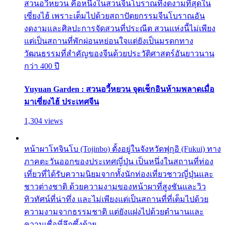
สวนอวี้หยวน คือหนึ่งในสวนจีนโบราณที่งดงามที่สุดใน
เซี่ยงไฮ้ เพราะเต็มไปด้วยสถาปัตยกรรมจีนโบราณอัน
งดงามและศิลปะการจัดสวนที่ประณีต สวนแห่งนี้ไม่เพียง
แต่เป็นสถานที่พักผ่อนหย่อนใจแต่ยังเป็นมรดกทาง
วัฒนธรรมที่สำคัญของจีนด้วยประวัติศาสตร์อันยาวนาน
กว่า 400 ปี
Yuyuan Garden : สวนอวี้หยวน จุดเช็กอินห้ามพลาดเมื่อ
มาเซี่ยงไฮ้ ประเทศจีน
1,304 views
หน้าผาโทจินโบ (Tojinbo) ตั้งอยู่ในจังหวัดฟุกุอิ (Fukui) ทาง
ภาคตะวันออกของประเทศญี่ปุ่น เป็นหนึ่งในสถานที่ท่อง
เที่ยวที่ได้รับความนิยมจากทั้งนักท่องเที่ยวชาวญี่ปุ่นและ
ชาวต่างชาติ ด้วยความงามของหน้าผาที่สูงชันและวิว
ทิวทัศน์ที่น่าทึ่ง และไม่เพียงแต่เป็นสถานที่ที่เต็มไปด้วย
ความงามจากธรรมชาติ แต่ยังแฝงไปด้วยตำนานและ
ความเชื่อที่ลึกซึ้งด้วย