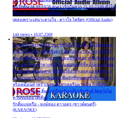
ขอรักคืน 24. 01:19:56 คนเรารักกันยาก 25. 01:23:06 หัวใจ
เถื่อน 26. 01:26:45 อยู่เพื่อลูก
เพลงเพราะเสนาะดวงใจ - ดาวใจ ไพจิตร (Official Audio)
144 views • 10.07.2569
ไม่เคยรักใครแน่หรือ อยากเชื่อถือก็ไม่กล้า ติ๋มใช่คนสวย
ตรึงใจ ติ๋มใช่งามซึ้งตรึงตรา พี่หรือจะมาหมายร่วมชีวี ก็
คนเขาลืออื้อฉาว ว่าสาวๆรุมตอมพี่ ติ๋มอยากรับรักเหมือน
กัน แต่หวั่นจะช้ำดวงฤดี กลัวแฟนของพี่ชี้หน้าด่าทอ ก็คน
ชื่อต๋อยต้อยตุ้มตุ๋ยต่าย พี่ยังลืมได้ง่ายๆเลยหนอ แค่ตัวเรา
สาวบ้านนา แสนจะซอมซ่อ ขืนรักขืนรอคงช้ำสักวัน ถ้า
จริงเหมือนคำพร่ำเฉลย พี่อย่าเฉยรีบมาหมั้น ถ้าพี่สู่ขอ
ตามธรรมเนียม ติ๋มจะเตรียมรับเกลียวสัมพันธ์ ผิดหวังไม่
หวั่นขอยอมได้เคียง
รักติ๋มแน่หรือ - หงษ์ทอง ดาวอุดร (ซาวด์ดนตรี)
(KARAOKE)