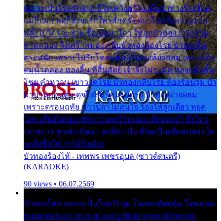
เพราะเป็นโรครักจาง ชีวิตเคว้งคว้าง เมื่อรักห่างร้างไกล
แม่ก็บอก พ่อก็สั่งจะรักใครสักครั้ง อย่าไปหวังความรวย
พลั้งไปใครจะช่วย ซื้อเปลมาไกว ให้ลูกบัวทอง เวรกรรม
ตามสนอง จึงเศร้าหมอง กลีบบัวทองต้องโรย บัวทองไม่
ตระหนัก เพราะไม่รักโคลนตม บัวทองท้องกลม เพราะลืม
ตมน้ำคลอง หลงลิ้น ที่สิ้นสัตย์ เจ้าจึงไม่ระมัด หลงกลิ่นลิ้น
โชย คำหวาน เขาวาดโรย บัวทองกลีบโรย ต้องร้อนรุม บัว
มาบานก่อนตูม ดุจไฟสุมร้อนรุมอุรา บัวทองผ่ายผอม
เพราะตรอมฤทัย ข้าวปลาไม่สนใจ ร้องไห้ลูกเดียว หยุด
โศก เสียเถิดทอง พักความเศร้าหมอง เถิดทองจ๋า ถึงใคร
เขาจะว่า ลูกเจ้าเกิดมา จะชื่อว่าไง พี่ขอเป็นเพื่อนปลอบใจ
จะตั้งชื่อให้ ว่าไอ้บังเอิญ
บัวทองร้องไห้ - เทพพร เพชรอุบล (ซาวด์ดนตรี)
(KARAOKE)
90 views • 06.07.2569
บัวทองโศก เพราะเป็นโรครักรุม ในอกกลัดกลุ้ม โดนแฟน
หนุ่มหลอกเอา เขารวย และรูปหล่อ มาพะเน้าพะนอ