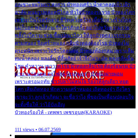
ออเซาะจนใจเบา สงสาร บัวทองเศร้า น้ำตาคลอเบ้า เฝ้า
อาลัย หนุ่มรูปหล่อหนีไกล หัวใจบัวทองระรวย บัวทองโศก
เพราะเป็นโรครักจาง ชีวิตเคว้งคว้าง เมื่อรักห่างร้างไกล
แม่ก็บอก พ่อก็สั่งจะรักใครสักครั้ง อย่าไปหวังความรวย
พลั้งไปใครจะช่วย ซื้อเปลมาไกว ให้ลูกบัวทอง เวรกรรม
ตามสนอง จึงเศร้าหมอง กลีบบัวทองต้องโรย บัวทองไม่
ตระหนัก เพราะไม่รักโคลนตม บัวทองท้องกลม เพราะลืม
ตมน้ำคลอง หลงลิ้น ที่สิ้นสัตย์ เจ้าจึงไม่ระมัด หลงกลิ่นลิ้น
โชย คำหวาน เขาวาดโรย บัวทองกลีบโรย ต้องร้อนรุม บัว
มาบานก่อนตูม ดุจไฟสุมร้อนรุมอุรา บัวทองผ่ายผอม
เพราะตรอมฤทัย ข้าวปลาไม่สนใจ ร้องไห้ลูกเดียว หยุด
โศก เสียเถิดทอง พักความเศร้าหมอง เถิดทองจ๋า ถึงใคร
เขาจะว่า ลูกเจ้าเกิดมา จะชื่อว่าไง พี่ขอเป็นเพื่อนปลอบใจ
จะตั้งชื่อให้ ว่าไอ้บังเอิญ
บัวทองร้องไห้ - เทพพร เพชรอุบล(KARAOKE)
111 views • 06.07.2569