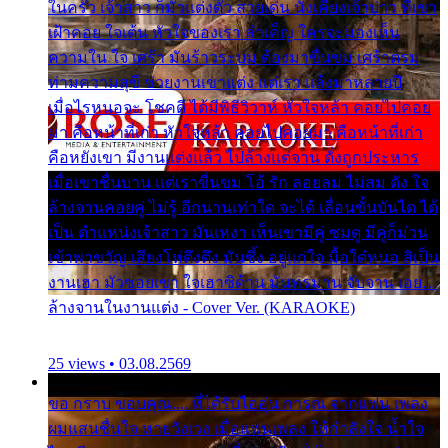
ในครัว เจ้าสาว ก็มัวแต่งตัว สวยเด่น นั่งเคียงเจ้าบ่าว ที่เขา
เฝ้าคอย ใจเต้น หัวใจของเรา ลำเค็ญ ใครจะมองเห็น
ความใน ใจ เศร้า มันร้าวระบม ต้องมาขื่นขม เศร้าตรม
ท่ามความสุขี ช่วยงานเขาแต่ง แต่เรา แล้งมาหลายปี
เมื่อไรหนอจะ โชคดี ได้มีพิธีวิวาห์ หัวใจหล้า คอยไปคอย
มา คือหน้าที่เก่า หัวใจหล้า คอยไปคอยมา คือหน้าที่เก่า
คือหยังเขา มีงานแต่งแล้ว ไปล้างแต่จาน ดั่งถูกประหาร
เมื่อเขาชื่นบาน แต่เราขื่นขม โอ้ รัก ลอยลม ไม่สม ดัง ใจ
ล้างจานคอยคู่ ไม่รู้ อีกนานเท่าใด จะได้ เลื่อนขั้นบันได ได้
เป็น ตำแหน่งเจ้าสาว มันเหงา เห็นเขามีคู่ ซมดู มีคู่ก็ม่วน
เข้าพาขวัญ เสียงโห่ตึงตึง มันซึ้ง อยู่แก่ใจ มื้อใด๋หนอ สิเป็น
งานเฮา มัวซอยเขา ใจเฮาซิด้าน มันทรมาน จับจาน เอย…
ล้างจานในงานแต่ง - Cover Ver. (KARAOKE)
25 views • 03.08.2569
ขอ กราบ ขอบคุณ.... ที่ได้รับไออุ่น การุณ จากแฟน เพลง
ผมแสนชื่นใจ หายวังเวง เมื่อแฟนเพลง ให้กำลังใจ น้ำใจ