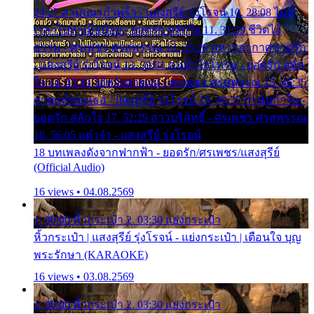
24:27 สามเณรกำพร้า - แสงสุรีย์ รุ่งโรจน์ 10. 28:08 ไม่มี
เวลาไปหาเมียน้อย - ยอดรัก สลักใจ 11. 31:29 ชีวิตไอ้
ธรรม - ศรเพชร ศรสุพรรณ 12. 35:26 ทหารอากาศขาดรัก
- แสงสุรีย์ รุ่งโรจน์ 13. 39:01 คนหัวใจโทรม - ยอดรัก สลัก
ใจ 14. 42:49 ไอ้หวังตายแน่ - ศรเพชร ศรสุพรรณ 15. 46:35
ธาตุแท้ของเธอ - แสงสุรีย์ รุ่งโรจน์ 16. 49:57 กำนันกำใน -
ยอดรัก สลักใจ 17. 52:29 สาวบริสุทธิ์ - ศรเพชร ศรสุพรรณ
18. 56:05 แต๋วจ๋า - แสงสุรีย์ รุ่งโรจน์
18 บทเพลงดังจากฟากฟ้า - ยอดรัก/ศรเพชร/แสงสุรีย์
(Official Audio)
16 views • 04.08.2569
1. 00:00 หิ้วกระเป๋า 2. 03:30 แย่งกระเป๋า
หิ้วกระเป๋า | แสงสุรีย์ รุ่งโรจน์ - แย่งกระเป๋า | เตือนใจ บุญ
พระรักษา (KARAOKE)
16 views • 03.08.2569
1. 00:00 หิ้วกระเป๋า 2. 03:30 แย่งกระเป๋า