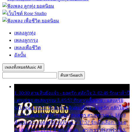
เพลงลูกทุ่ง
เพลงลูกกรุง
เพลงเพื่อชีวิต
อัลบั้ม
เพลงทั้งหมด
Music All
ค้นหา
Search
1. 00:00 สามสิบยังแจ๋ว - ยอดรัก สลักใจ 2. 02:49 รักมาห้าปี
- ศรเพชร ศรสุพรรณ 3. 05:57 รักสาวเสื้อลาย - แสงสุรีย์
รุ่งโรจน์ 4. 09:51 รักสะท้านดินสะเทือน - ยอดรัก สลักใจ 5.
12:23 มอเตอร์ไซค์ทำหล่น - ศรเพชร ศรสุพรรณ 6. 14:49
หิ้วกระเป๋า - แสงสุรีย์ รุ่งโรจน์ 7. 17:57 รักเผื่อเลือก - ยอด
รัก สลักใจ 8. 21:21 น้ำตาไอ้หนุ่ม - ศรเพชร ศรสุพรรณ 9.