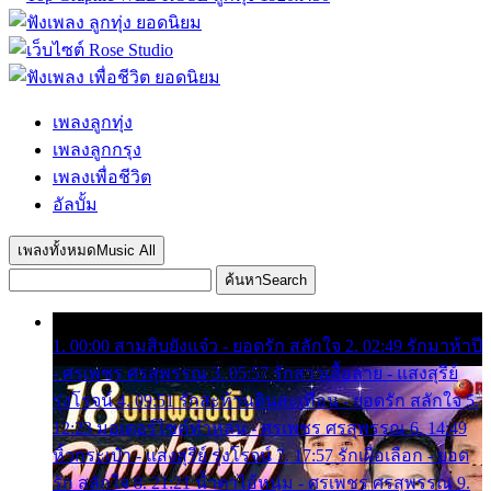
เพลงลูกทุ่ง
เพลงลูกกรุง
เพลงเพื่อชีวิต
อัลบั้ม
เพลงทั้งหมด
Music All
ค้นหา
Search
1. 00:00 สามสิบยังแจ๋ว - ยอดรัก สลักใจ 2. 02:49 รักมาห้าปี
- ศรเพชร ศรสุพรรณ 3. 05:57 รักสาวเสื้อลาย - แสงสุรีย์
รุ่งโรจน์ 4. 09:51 รักสะท้านดินสะเทือน - ยอดรัก สลักใจ 5.
12:23 มอเตอร์ไซค์ทำหล่น - ศรเพชร ศรสุพรรณ 6. 14:49
หิ้วกระเป๋า - แสงสุรีย์ รุ่งโรจน์ 7. 17:57 รักเผื่อเลือก - ยอด
รัก สลักใจ 8. 21:21 น้ำตาไอ้หนุ่ม - ศรเพชร ศรสุพรรณ 9.