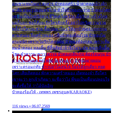
ออเซาะจนใจเบา สงสาร บัวทองเศร้า น้ำตาคลอเบ้า เฝ้า
อาลัย หนุ่มรูปหล่อหนีไกล หัวใจบัวทองระรวย บัวทองโศก
เพราะเป็นโรครักจาง ชีวิตเคว้งคว้าง เมื่อรักห่างร้างไกล
แม่ก็บอก พ่อก็สั่งจะรักใครสักครั้ง อย่าไปหวังความรวย
พลั้งไปใครจะช่วย ซื้อเปลมาไกว ให้ลูกบัวทอง เวรกรรม
ตามสนอง จึงเศร้าหมอง กลีบบัวทองต้องโรย บัวทองไม่
ตระหนัก เพราะไม่รักโคลนตม บัวทองท้องกลม เพราะลืม
ตมน้ำคลอง หลงลิ้น ที่สิ้นสัตย์ เจ้าจึงไม่ระมัด หลงกลิ่นลิ้น
โชย คำหวาน เขาวาดโรย บัวทองกลีบโรย ต้องร้อนรุม บัว
มาบานก่อนตูม ดุจไฟสุมร้อนรุมอุรา บัวทองผ่ายผอม
เพราะตรอมฤทัย ข้าวปลาไม่สนใจ ร้องไห้ลูกเดียว หยุด
โศก เสียเถิดทอง พักความเศร้าหมอง เถิดทองจ๋า ถึงใคร
เขาจะว่า ลูกเจ้าเกิดมา จะชื่อว่าไง พี่ขอเป็นเพื่อนปลอบใจ
จะตั้งชื่อให้ ว่าไอ้บังเอิญ
บัวทองร้องไห้ - เทพพร เพชรอุบล(KARAOKE)
116 views • 06.07.2569