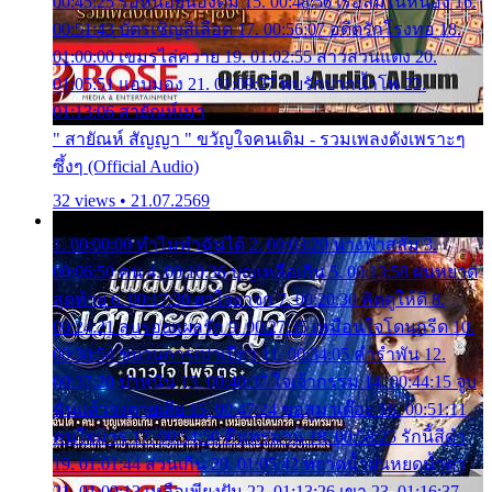
00:45:25 รอหน่อยน้องติ๋ม 15. 00:48:56 เรือล่มในหนอง 16.
00:51:43 บัตรเชิญสีเลือด 17. 00:56:07 อดีตรักโรงทอ 18.
01:00:00 เขมรไล่ควาย 19. 01:02:55 สาวสวนแตง 20.
01:05:51 แอบมอง 21. 01:09:27 พบรักปากน้ำโพ 22.
01:13:06 สายัณห์เมา
" สายัณห์ สัญญา " ขวัญใจคนเดิม - รวมเพลงดังเพราะๆ
ซึ้งๆ (Official Audio)
32 views • 21.07.2569
1. 00:00:00 ทำไมทำฉันได้ 2. 00:03:20 นางฟ้าสลัม 3.
00:06:50 คน 4. 00:10:36 บุญเหลือเกิน 5. 00:13:58 ฝนหยาด
สุดท้าย 6. 00:17:30 ยาใจยาจก 7. 00:20:30 คิดดูให้ดี 8.
00:24:21 ลบรอยแผลรัก 9. 00:27:35 เหมือนใจโดนกรีด 10.
00:30:54 ขบวนการเปาเปียว 11. 00:34:05 คำรำพัน 12.
00:37:20 ปาหนัน 13. 00:40:37 ใจเจ้ากรรม 14. 00:44:15 จูบ
ฉันแล้วจงตายเสีย 15. 00:47:24 ขอสูมาเต๊อะ 16. 00:51:11
คนใจมาร 17. 00:54:50 คืนทรมาน 18. 00:58:25 รักนี้สีดำ
19. 01:01:44 ส่วนเกิน 20. 01:05:42 หยาดน้ำฝนหยดน้ำตา
21. 01:09:13 เหลือเพียงฝัน 22. 01:13:26 เขา 23. 01:16:37