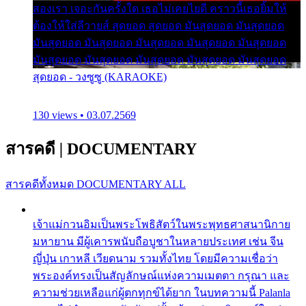
สองเรา เจอะกันครั้งใด เธอไม่เคยไยดี คราวนี้เธอยิ้มให้
ต้องให้ใส่ลีวายส์ สุดยอด สุดยอด มันสุดยอด มันสุดยอด
มันสุดยอด มันสุดยอด มันสุดยอด มันสุดยอด มันสุดยอด
มันสุดยอด มันสุดยอด มันสุดยอด มันสุดยอด มันสุดยอด
สุดยอด - วงซูซู (KARAOKE)
130 views • 03.07.2569
สารคดี
|
DOCUMENTARY
สารคดีทั้งหมด
DOCUMENTARY ALL
เจ้าแม่กวนอิมเป็นพระโพธิสัตว์ในพระพุทธศาสนานิกาย
มหายาน มีผู้เคารพนับถือบูชาในหลายประเทศ เช่น จีน
ญี่ปุ่น เกาหลี เวียดนาม รวมทั้งไทย โดยมีความเชื่อว่า
พระองค์ทรงเป็นสัญลักษณ์แห่งความเมตตา กรุณา และ
ความช่วยเหลือแก่ผู้ตกทุกข์ได้ยาก ในบทความนี้ Palanla