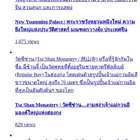
จีน สวนสนุก และการแสดง
New Yuanming Palace | พระราชวังหยวนหมิงใหม่ ความ
ยิ่งใหญ่แห่งประวัติศาสตร์ มณฑลกวางตุ้ง ประเทศจีน
1,075 views
วัดซีซ่าน (Tsz Shan Monastery / 慈山寺) หรือที่รู้จักกันใน
ชื่อ ฉี่ซ้านจี๋ เป็นวัดพุทธที่ตั้งอยู่ริมชายหาดรีพัลส์เบย์
(Repulse Bay) ในฮ่องกง โดดเด่นด้วยรูปปั้นเจ้าแม่กวนอิมสี
ขาวขนาดใหญ่ สูงถึง 76 เมตร ซึ่งเป็นรูปปั้นเจ้าแม่กวนอิม
ที่สูงเป็นอันดับต้นๆ ของโลก
Tsz Shan Monastery | วัดซีซ่าน…งามสง่าเจ้าแม่กวนอิ
มองค์ใหญ่แห่งฮ่องกง
829 views