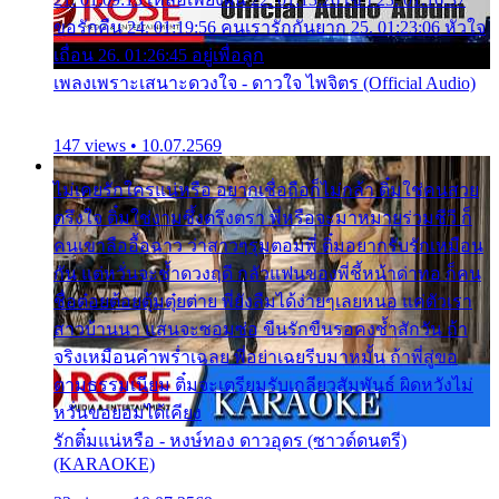
ขอรักคืน 24. 01:19:56 คนเรารักกันยาก 25. 01:23:06 หัวใจ
เถื่อน 26. 01:26:45 อยู่เพื่อลูก
เพลงเพราะเสนาะดวงใจ - ดาวใจ ไพจิตร (Official Audio)
147 views • 10.07.2569
ไม่เคยรักใครแน่หรือ อยากเชื่อถือก็ไม่กล้า ติ๋มใช่คนสวย
ตรึงใจ ติ๋มใช่งามซึ้งตรึงตรา พี่หรือจะมาหมายร่วมชีวี ก็
คนเขาลืออื้อฉาว ว่าสาวๆรุมตอมพี่ ติ๋มอยากรับรักเหมือน
กัน แต่หวั่นจะช้ำดวงฤดี กลัวแฟนของพี่ชี้หน้าด่าทอ ก็คน
ชื่อต๋อยต้อยตุ้มตุ๋ยต่าย พี่ยังลืมได้ง่ายๆเลยหนอ แค่ตัวเรา
สาวบ้านนา แสนจะซอมซ่อ ขืนรักขืนรอคงช้ำสักวัน ถ้า
จริงเหมือนคำพร่ำเฉลย พี่อย่าเฉยรีบมาหมั้น ถ้าพี่สู่ขอ
ตามธรรมเนียม ติ๋มจะเตรียมรับเกลียวสัมพันธ์ ผิดหวังไม่
หวั่นขอยอมได้เคียง
รักติ๋มแน่หรือ - หงษ์ทอง ดาวอุดร (ซาวด์ดนตรี)
(KARAOKE)