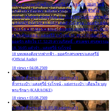
24:27 สามเณรกำพร้า - แสงสุรีย์ รุ่งโรจน์ 10. 28:08 ไม่มี
เวลาไปหาเมียน้อย - ยอดรัก สลักใจ 11. 31:29 ชีวิตไอ้
ธรรม - ศรเพชร ศรสุพรรณ 12. 35:26 ทหารอากาศขาดรัก
- แสงสุรีย์ รุ่งโรจน์ 13. 39:01 คนหัวใจโทรม - ยอดรัก สลัก
ใจ 14. 42:49 ไอ้หวังตายแน่ - ศรเพชร ศรสุพรรณ 15. 46:35
ธาตุแท้ของเธอ - แสงสุรีย์ รุ่งโรจน์ 16. 49:57 กำนันกำใน -
ยอดรัก สลักใจ 17. 52:29 สาวบริสุทธิ์ - ศรเพชร ศรสุพรรณ
18. 56:05 แต๋วจ๋า - แสงสุรีย์ รุ่งโรจน์
18 บทเพลงดังจากฟากฟ้า - ยอดรัก/ศรเพชร/แสงสุรีย์
(Official Audio)
18 views • 04.08.2569
1. 00:00 หิ้วกระเป๋า 2. 03:30 แย่งกระเป๋า
หิ้วกระเป๋า | แสงสุรีย์ รุ่งโรจน์ - แย่งกระเป๋า | เตือนใจ บุญ
พระรักษา (KARAOKE)
18 views • 03.08.2569
1. 00:00 หิ้วกระเป๋า 2. 03:30 แย่งกระเป๋า