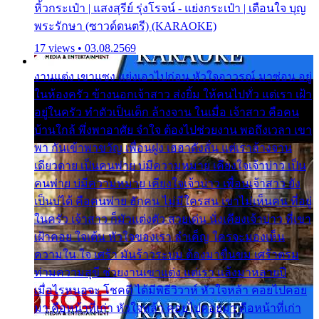
หิ้วกระเป๋า | แสงสุรีย์ รุ่งโรจน์ - แย่งกระเป๋า | เตือนใจ บุญ
พระรักษา (ซาวด์ดนตรี) (KARAOKE)
17 views • 03.08.2569
งานแต่ง เขาแซง แย่งเอาไปก่อน หัวใจอาวรณ์ มาซ่อน อยู่
ในห้องครัว ข้างนอกเจ้าสาว ส่งยิ้ม ให้คนไปทั่ว แต่เรา เฝ้า
อยู่ในครัว ทำตัวเป็นเด็ก ล้างจาน ในเมื่อ เจ้าสาว คือคน
บ้านใกล้ พึ่งพาอาศัย จำใจ ต้องไปช่วยงาน พอถึงเวลา เขา
พา กันเข้าพาขวัญ เพื่อนฝูง เฮฮาดังลั่น แต่เราล้างจาน
เดียวดาย เป็นคนพ่าย บ่มีความหมาย เคียงใจเจ้าบ่าว เป็น
คนพ่าย บ่มีความหมาย เคียงใจเจ้าบ่าว เพื่อนเจ้าสาว ยัง
เป็นบ่ได้ คือคนพ่าย ฮักคน ไม่มีใครสน เขาไม่เห็นคน ที่อยู่
ในครัว เจ้าสาว ก็มัวแต่งตัว สวยเด่น นั่งเคียงเจ้าบ่าว ที่เขา
เฝ้าคอย ใจเต้น หัวใจของเรา ลำเค็ญ ใครจะมองเห็น
ความใน ใจ เศร้า มันร้าวระบม ต้องมาขื่นขม เศร้าตรม
ท่ามความสุขี ช่วยงานเขาแต่ง แต่เรา แล้งมาหลายปี
เมื่อไรหนอจะ โชคดี ได้มีพิธีวิวาห์ หัวใจหล้า คอยไปคอย
มา คือหน้าที่เก่า หัวใจหล้า คอยไปคอยมา คือหน้าที่เก่า