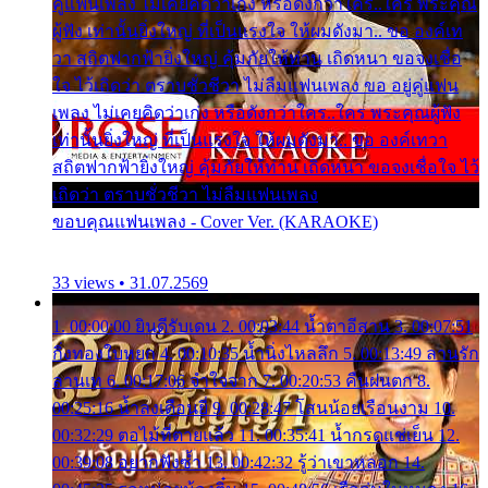
คู่แฟนเพลง ไม่เคยคิดว่าเก่ง หรือดังกว่าใคร..ใคร พระคุณ
ผู้ฟัง เท่านั้นยิ่งใหญ่ ที่เป็นแรงใจ ให้ผมดังมา.. ขอ องค์เท
วา สถิตฟากฟ้ายิ่งใหญ่ คุ้มภัยให้ท่าน เถิดหนา ขอจงเชื่อ
ใจ ไว้เถิดว่า ตราบชั่วชีวา ไม่ลืมแฟนเพลง ขอ อยู่คู่แฟน
เพลง ไม่เคยคิดว่าเก่ง หรือดังกว่าใคร..ใคร พระคุณผู้ฟัง
เท่านั้นยิ่งใหญ่ ที่เป็นแรงใจ ให้ผมดังมา.. ขอ องค์เทวา
สถิตฟากฟ้ายิ่งใหญ่ คุ้มภัยให้ท่าน เถิดหนา ขอจงเชื่อใจ ไว้
เถิดว่า ตราบชั่วชีวา ไม่ลืมแฟนเพลง
ขอบคุณแฟนเพลง - Cover Ver. (KARAOKE)
33 views • 31.07.2569
1. 00:00:00 ยินดีรับเดน 2. 00:03:44 น้ำตาอีสาน 3. 00:07:51
กิ่งทองใบหยก 4. 00:10:35 น้ำนิ่งไหลลึก 5. 00:13:49 ลานรัก
ลานเท 6. 00:17:06 จำใจจาก 7. 00:20:53 คืนฝนตก 8.
00:25:16 น้ำลงเดือนยี่ 9. 00:28:47 โสนน้อยเรือนงาม 10.
00:32:29 ตอไม้ที่ตายแล้ว 11. 00:35:41 น้ำกรดแช่เย็น 12.
00:39:08 อยากฟังซ้ำ 13. 00:42:32 รู้ว่าเขาหลอก 14.