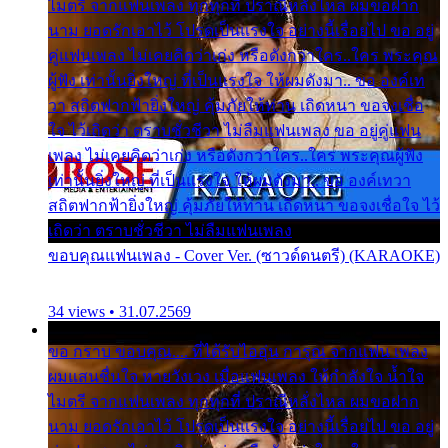
ไมตรี จากแฟนเพลง ทุกทุกที่ ปราณีหลั่งไหล ผมขอฝาก
นาม ยอดรักเอาไว้ โปรดเป็นแรงใจ อย่างนี้เรื่อยไป ขอ อยู่
คู่แฟนเพลง ไม่เคยคิดว่าเก่ง หรือดังกว่าใคร..ใคร พระคุณ
ผู้ฟัง เท่านั้นยิ่งใหญ่ ที่เป็นแรงใจ ให้ผมดังมา.. ขอ องค์เท
วา สถิตฟากฟ้ายิ่งใหญ่ คุ้มภัยให้ท่าน เถิดหนา ขอจงเชื่อ
ใจ ไว้เถิดว่า ตราบชั่วชีวา ไม่ลืมแฟนเพลง ขอ อยู่คู่แฟน
เพลง ไม่เคยคิดว่าเก่ง หรือดังกว่าใคร..ใคร พระคุณผู้ฟัง
เท่านั้นยิ่งใหญ่ ที่เป็นแรงใจ ให้ผมดังมา.. ขอ องค์เทวา
สถิตฟากฟ้ายิ่งใหญ่ คุ้มภัยให้ท่าน เถิดหนา ขอจงเชื่อใจ ไว้
เถิดว่า ตราบชั่วชีวา ไม่ลืมแฟนเพลง
ขอบคุณแฟนเพลง - Cover Ver. (ซาวด์ดนตรี) (KARAOKE)
34 views • 31.07.2569
ขอ กราบ ขอบคุณ.... ที่ได้รับไออุ่น การุณ จากแฟน เพลง
ผมแสนชื่นใจ หายวังเวง เมื่อแฟนเพลง ให้กำลังใจ น้ำใจ
ไมตรี จากแฟนเพลง ทุกทุกที่ ปราณีหลั่งไหล ผมขอฝาก
นาม ยอดรักเอาไว้ โปรดเป็นแรงใจ อย่างนี้เรื่อยไป ขอ อยู่