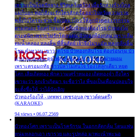
เพราะเป็นโรครักจาง ชีวิตเคว้งคว้าง เมื่อรักห่างร้างไกล
แม่ก็บอก พ่อก็สั่งจะรักใครสักครั้ง อย่าไปหวังความรวย
พลั้งไปใครจะช่วย ซื้อเปลมาไกว ให้ลูกบัวทอง เวรกรรม
ตามสนอง จึงเศร้าหมอง กลีบบัวทองต้องโรย บัวทองไม่
ตระหนัก เพราะไม่รักโคลนตม บัวทองท้องกลม เพราะลืม
ตมน้ำคลอง หลงลิ้น ที่สิ้นสัตย์ เจ้าจึงไม่ระมัด หลงกลิ่นลิ้น
โชย คำหวาน เขาวาดโรย บัวทองกลีบโรย ต้องร้อนรุม บัว
มาบานก่อนตูม ดุจไฟสุมร้อนรุมอุรา บัวทองผ่ายผอม
เพราะตรอมฤทัย ข้าวปลาไม่สนใจ ร้องไห้ลูกเดียว หยุด
โศก เสียเถิดทอง พักความเศร้าหมอง เถิดทองจ๋า ถึงใคร
เขาจะว่า ลูกเจ้าเกิดมา จะชื่อว่าไง พี่ขอเป็นเพื่อนปลอบใจ
จะตั้งชื่อให้ ว่าไอ้บังเอิญ
บัวทองร้องไห้ - เทพพร เพชรอุบล (ซาวด์ดนตรี)
(KARAOKE)
94 views • 06.07.2569
บัวทองโศก เพราะเป็นโรครักรุม ในอกกลัดกลุ้ม โดนแฟน
หนุ่มหลอกเอา เขารวย และรูปหล่อ มาพะเน้าพะนอ