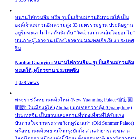
หนานไห่กวนอิม หรือ รูปปั้นเจ้าแม่กวนอิมทะเลใต้ เป็น
องค์เจ้าแม่กวนอิมความสูง 33 เมตรรวมฐาน ประดิษฐาน
อยู่ริมทะเล ไม่ไกลกันนักกับ “วัดเจ้าแม่กวนอิมไม่ยอมไป”
บนเกาะผู่โถวซาน เมืองโจวซาน มณฑลเจ้อเจียง ประเทศ
จีน
Nanhai Guanyin : หนานไห่กวนอิม...รูปปั้นเจ้าแม่กวนอิม
ทะเลใต้, ผู่โถวซาน ประเทศจีน
1,028 views
พระราชวังหยวนหมิงใหม่ (New Yuanming Palace/宮新園
明園) ในเมืองจูไห่ (Zhuhai) มณฑลกวางตุ้ง (Quangdong)
ประเทศจีน เป็นสวนและสถานที่ท่องเที่ยวที่ได้รับแรง
บันดาลใจจากพระราชวังฤดูร้อนเก่า (Old Summer Palace)
หรือหยวนหมิงหยวนในกรุงปักกิ่ง สวนสาธารณะขนาด
ใหญ่ใจกลางเมืองแห่งนี้มีครบทั้งธรรมชาติ สถาปัตยกรรม