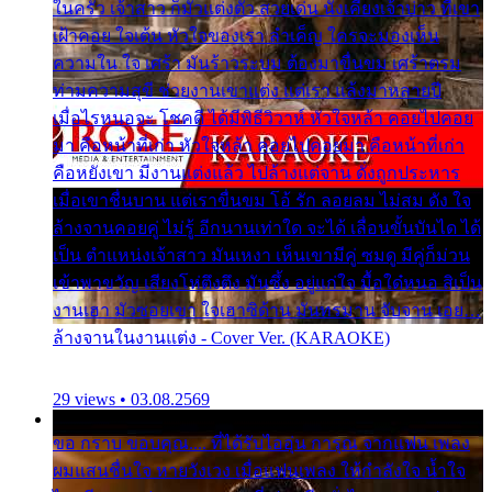
ในครัว เจ้าสาว ก็มัวแต่งตัว สวยเด่น นั่งเคียงเจ้าบ่าว ที่เขา
เฝ้าคอย ใจเต้น หัวใจของเรา ลำเค็ญ ใครจะมองเห็น
ความใน ใจ เศร้า มันร้าวระบม ต้องมาขื่นขม เศร้าตรม
ท่ามความสุขี ช่วยงานเขาแต่ง แต่เรา แล้งมาหลายปี
เมื่อไรหนอจะ โชคดี ได้มีพิธีวิวาห์ หัวใจหล้า คอยไปคอย
มา คือหน้าที่เก่า หัวใจหล้า คอยไปคอยมา คือหน้าที่เก่า
คือหยังเขา มีงานแต่งแล้ว ไปล้างแต่จาน ดั่งถูกประหาร
เมื่อเขาชื่นบาน แต่เราขื่นขม โอ้ รัก ลอยลม ไม่สม ดัง ใจ
ล้างจานคอยคู่ ไม่รู้ อีกนานเท่าใด จะได้ เลื่อนขั้นบันได ได้
เป็น ตำแหน่งเจ้าสาว มันเหงา เห็นเขามีคู่ ซมดู มีคู่ก็ม่วน
เข้าพาขวัญ เสียงโห่ตึงตึง มันซึ้ง อยู่แก่ใจ มื้อใด๋หนอ สิเป็น
งานเฮา มัวซอยเขา ใจเฮาซิด้าน มันทรมาน จับจาน เอย…
ล้างจานในงานแต่ง - Cover Ver. (KARAOKE)
29 views • 03.08.2569
ขอ กราบ ขอบคุณ.... ที่ได้รับไออุ่น การุณ จากแฟน เพลง
ผมแสนชื่นใจ หายวังเวง เมื่อแฟนเพลง ให้กำลังใจ น้ำใจ