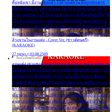
คือหยังเขา มีงานแต่งแล้ว ไปล้างแต่จาน ดั่งถูกประหาร
เมื่อเขาชื่นบาน แต่เราขื่นขม โอ้ รัก ลอยลม ไม่สม ดัง ใจ
ล้างจานคอยคู่ ไม่รู้ อีกนานเท่าใด จะได้ เลื่อนขั้นบันได ได้
เป็น ตำแหน่งเจ้าสาว มันเหงา เห็นเขามีคู่ ซมดู มีคู่ก็ม่วน
เข้าพาขวัญ เสียงโห่ตึงตึง มันซึ้ง อยู่แก่ใจ มื้อใด๋หนอ สิเป็น
งานเฮา มัวซอยเขา ใจเฮาซิด้าน มันทรมาน จับจาน เอย…
ล้างจานในงานแต่ง - Cover Ver. (ซาวด์ดนตรี)
(KARAOKE)
27 views • 03.08.2569
งานแต่ง เขาแซง แย่งเอาไปก่อน หัวใจอาวรณ์ มาซ่อน อยู่
ในห้องครัว ข้างนอกเจ้าสาว ส่งยิ้ม ให้คนไปทั่ว แต่เรา เฝ้า
อยู่ในครัว ทำตัวเป็นเด็ก ล้างจาน ในเมื่อ เจ้าสาว คือคน
บ้านใกล้ พึ่งพาอาศัย จำใจ ต้องไปช่วยงาน พอถึงเวลา เขา
พา กันเข้าพาขวัญ เพื่อนฝูง เฮฮาดังลั่น แต่เราล้างจาน
เดียวดาย เป็นคนพ่าย บ่มีความหมาย เคียงใจเจ้าบ่าว เป็น
คนพ่าย บ่มีความหมาย เคียงใจเจ้าบ่าว เพื่อนเจ้าสาว ยัง
เป็นบ่ได้ คือคนพ่าย ฮักคน ไม่มีใครสน เขาไม่เห็นคน ที่อยู่