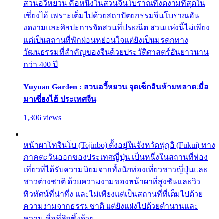
สวนอวี้หยวน คือหนึ่งในสวนจีนโบราณที่งดงามที่สุดใน
เซี่ยงไฮ้ เพราะเต็มไปด้วยสถาปัตยกรรมจีนโบราณอัน
งดงามและศิลปะการจัดสวนที่ประณีต สวนแห่งนี้ไม่เพียง
แต่เป็นสถานที่พักผ่อนหย่อนใจแต่ยังเป็นมรดกทาง
วัฒนธรรมที่สำคัญของจีนด้วยประวัติศาสตร์อันยาวนาน
กว่า 400 ปี
Yuyuan Garden : สวนอวี้หยวน จุดเช็กอินห้ามพลาดเมื่อ
มาเซี่ยงไฮ้ ประเทศจีน
1,306 views
หน้าผาโทจินโบ (Tojinbo) ตั้งอยู่ในจังหวัดฟุกุอิ (Fukui) ทาง
ภาคตะวันออกของประเทศญี่ปุ่น เป็นหนึ่งในสถานที่ท่อง
เที่ยวที่ได้รับความนิยมจากทั้งนักท่องเที่ยวชาวญี่ปุ่นและ
ชาวต่างชาติ ด้วยความงามของหน้าผาที่สูงชันและวิว
ทิวทัศน์ที่น่าทึ่ง และไม่เพียงแต่เป็นสถานที่ที่เต็มไปด้วย
ความงามจากธรรมชาติ แต่ยังแฝงไปด้วยตำนานและ
ความเชื่อที่ลึกซึ้งด้วย