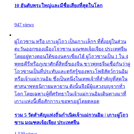
10 อันดับพระใหญ่และมีชื่อเสียงที่สุดในโลก
947 views
ผู่โถวซาน หรือ เกาะผู่โถว เป็นเกาะเล็กๆ ที่ตั้งอยู่ในส่วน
ตะวันออกของเมืองโจวซาน มณฑลเจ้อเจียง ประเทศจีน
โดยอยู่ทางตอนใต้ของนครเซี่ยงไฮ้ ผู่โถวซานเป็น 1 ใน 4
พุทธคีรีหรือภูเขาศักดิ์สิทธิ์ของจีน ชาวพุทธจีนเชื่อกันว่าผู่
โถวซานเป็นที่ประทับและตรัสรู้ของพระโพธิสัตว์กวนอิม
หรือเจ้าแม่กวนอิม ซึ่งเป็นหนึ่งในเทพเจ้าที่สำคัญที่สุดใน
ศาสนาพุทธนิกายมหายาน ดังนั้นจึงมีผู้แสวงบุญจากทั่ว
โลก โดยเฉพาะผู้ที่ศรัทธาในเจ้าแม่กวนอิมเดินทางมาที่
เกาะแห่งนี้เพื่อสักการะขอพรอยู่โดยตลอด
รวม 5 วัดสำคัญแห่งถิ่นกำเนิดเจ้าแม่กวนอิม | เกาะผู่โถว
ซาน มณฑลเจ้อเจียง ประเทศจีน
1,530 views