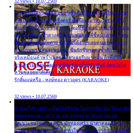
32 views • 10.07.2569
ไม่เคยรักใครแน่หรือ อยากเชื่อถือก็ไม่กล้า ติ๋มใช่คนสวย
ตรึงใจ ติ๋มใช่งามซึ้งตรึงตรา พี่หรือจะมาหมายร่วมชีวี ก็
คนเขาลืออื้อฉาว ว่าสาวๆรุมตอมพี่ ติ๋มอยากรับรักเหมือน
กัน แต่หวั่นจะช้ำดวงฤดี กลัวแฟนของพี่ชี้หน้าด่าทอ ก็คน
ชื่อต๋อยต้อยตุ้มตุ๋ยต่าย พี่ยังลืมได้ง่ายๆเลยหนอ แค่ตัวเรา
สาวบ้านนา แสนจะซอมซ่อ ขืนรักขืนรอคงช้ำสักวัน ถ้า
จริงเหมือนคำพร่ำเฉลย พี่อย่าเฉยรีบมาหมั้น ถ้าพี่สู่ขอ
ตามธรรมเนียม ติ๋มจะเตรียมรับเกลียวสัมพันธ์ ผิดหวังไม่
หวั่นขอยอมได้เคียง
รักติ๋มแน่หรือ - หงษ์ทอง ดาวอุดร (KARAOKE)
32 views • 10.07.2569
บัวทองโศก เพราะเป็นโรครักรุม ในอกกลัดกลุ้ม โดนแฟน
หนุ่มหลอกเอา เขารวย และรูปหล่อ มาพะเน้าพะนอ
ออเซาะจนใจเบา สงสาร บัวทองเศร้า น้ำตาคลอเบ้า เฝ้า
อาลัย หนุ่มรูปหล่อหนีไกล หัวใจบัวทองระรวย บัวทองโศก