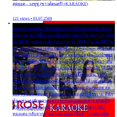
สุดยอด - วงซูซู (ซาวด์ดนตรี) (KARAOKE)
121 views • 03.07.2569
พ่อส่งเงินสามพัน ให้ฉันเรียนราม ได้อีกสักสามพัน ฉันคง
บ๊าย บาย จะไปซื้อกางเกงยีนส์ ลีวายส์มาใส่ เพราะเราเป็น
เด็กใต้ ลีวายส์อย่างเดียว อยากจะโชว์ถึงหิวโซ เด็กใต้ก็ไม่
หวั่น ตกตัวละหลายพัน กัดฟันซื้อมา ให้เด็กเทพเหลียวมอง
และต้องรู้ว่า เด็กใต้ไม่ธรรมดา แต่สุดยอด เดินโยกย้ายเย
ยวน กวนโอ๊ยพอได้ เพราะว่านุ่งลีวายส์ ตัวใหม่ใส่มา เดิน
เข้ามหาลัย จิ๊กโก๊มองหน้า ท่าจะมีปัญหา ไม่พอใจ ได้เป็น
เรื่องแน่นอน แต่ฉันไม่หวั่น เลยแหลงใต้ถามมัน ว่ามัน
พรั่นพรือ มันตอบว่าไม่พรื่อ เปลี่ยนเป็นยิ้มให้ เจอะเด็กใต้
ด้วยกัน ก็เลยรอด สุดยอด สุดยอด สุดยอด มันสุดยอด สุด
ยอด สุดยอด สุดยอด มันสุดยอด แอบหลงรักสาวราม ที่พัก
ห้องเช่า เธอผิวขาวผมยาว ปากแดงแหลงกลาง ถูกสเป็ก
จริงเธอ อยู่ห้องข้างข้าง อยากเข้าไปแหลงกลาง กลัว
ทองแดง กลับจากรามมาเจอ เธอมาซื้อข้าว แต่ก่อนนั้น