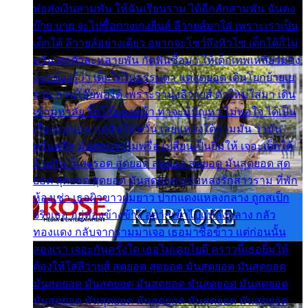
พ่อส่งเงินสามพัน ให้ฉันเรียนราม ได้อีกสักสามพัน ฉันคง
บ๊าย บาย จะไปซื้อกางเกงยีนส์ ลีวายส์มาใส่ เพราะเราเป็น
เด็กใต้ ลีวายส์อย่างเดียว อยากจะโชว์ถึงหิวโซ เด็กใต้ก็ไม่
หวั่น ตกตัวละหลายพัน กัดฟันซื้อมา ให้เด็กเทพเหลียวมอง
และต้องรู้ว่า เด็กใต้ไม่ธรรมดา แต่สุดยอด เดินโยกย้ายเย
ยวน กวนโอ๊ยพอได้ เพราะว่านุ่งลีวายส์ ตัวใหม่ใส่มา เดิน
เข้ามหาลัย จิ๊กโก๊มองหน้า ท่าจะมีปัญหา ไม่พอใจ ได้เป็น
เรื่องแน่นอน แต่ฉันไม่หวั่น เลยแหลงใต้ถามมัน ว่ามัน
พรั่นพรือ มันตอบว่าไม่พรื่อ เปลี่ยนเป็นยิ้มให้ เจอะเด็กใต้
ด้วยกัน ก็เลยรอด สุดยอด สุดยอด สุดยอด มันสุดยอด สุด
ยอด สุดยอด สุดยอด มันสุดยอด แอบหลงรักสาวราม ที่พัก
ห้องเช่า เธอผิวขาวผมยาว ปากแดงแหลงกลาง ถูกสเป็ก
จริงเธอ อยู่ห้องข้างข้าง อยากเข้าไปแหลงกลาง กลัว
ทองแดง กลับจากรามมาเจอ เธอมาซื้อข้าว แต่ก่อนนั้น
สองเรา เจอะกันครั้งใด เธอไม่เคยไยดี คราวนี้เธอยิ้มให้
ต้องให้ใส่ลีวายส์ สุดยอด สุดยอด มันสุดยอด มันสุดยอด
มันสุดยอด มันสุดยอด มันสุดยอด มันสุดยอด มันสุดยอด
มันสุดยอด มันสุดยอด มันสุดยอด มันสุดยอด มันสุดยอด